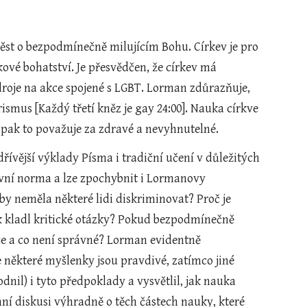
ěst o bezpodmínečně milujícím Bohu. Církev je pro 
ové bohatství. Je přesvědčen, že církev má 
droje na akce spojené s LGBT. Lorman zdůrazňuje, 
rismus [Každý třetí kněz je gay 24:00]. Nauka církve 
pak to považuje za zdravé a nevyhnutelné.
ívější výklady Písma i tradiční učení v důležitých 
vní norma a lze zpochybnit i Lormanovy 
by neměla některé lidi diskriminovat? Proč je 
ěk kladl kritické otázky? Pokud bezpodmínečně 
je a co není správné? Lorman evidentně 
 některé myšlenky jsou pravdivé, zatímco jiné 
il) i tyto předpoklady a vysvětlil, jak nauka 
hní diskusi výhradně o těch částech nauky, které 