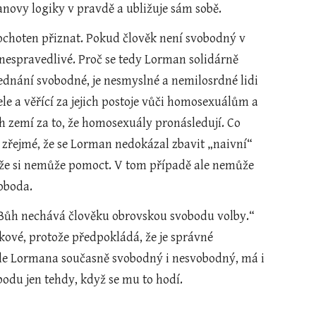
novy logiky v pravdě a ubližuje sám sobě.
choten přiznat. Pokud člověk není svobodný v 
 nespravedlivé. Proč se tedy Lorman solidárně 
 jednání svobodné, je nesmyslné a nemilosrdné lidi 
ele a věřící za jejich postoje vůči homosexuálům a 
h zemí za to, že homosexuály pronásledují. Co 
zřejmé, že se Lorman nedokázal zbavit „naivní“ 
otože si nemůže pomoct. V tom případě ale nemůže 
oboda.
„Bůh nechává člověku obrovskou svobodu volby.“ 
ové, protože předpokládá, že je správné 
odle Lormana současně svobodný i nesvobodný, má i 
du jen tehdy, když se mu to hodí.