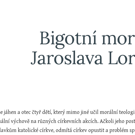
ip to main content
Skip to navigat
Bigotní morá
Jaroslava L
e jáhen a otec čtyř dětí, který mimo jiné učil morální teologi
uální výchově na různých církevních akcích. Ačkoli jeho pos
avkům katolické církve, odmítá církev opustit a problém spa