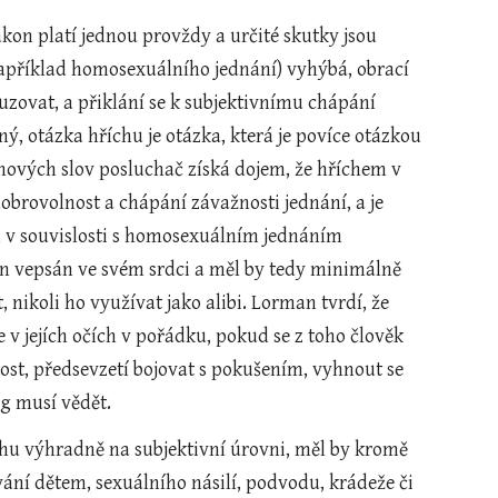
on platí jednou provždy a určité skutky jsou 
apříklad homosexuálního jednání) vyhýbá, obrací 
ovat, a přiklání se k subjektivnímu chápání 
ý, otázka hříchu je otázka, která je povíce otázkou 
ových slov posluchač získá dojem, že hříchem v 
brovolnost a chápání závažnosti jednání, a je 
 v souvislosti s homosexuálním jednáním 
on vepsán ve svém srdci a měl by tedy minimálně 
nikoli ho využívat jako alibi. Lorman tvrdí, že 
v jejích očích v pořádku, pokud se z toho člověk 
ost, předsevzetí bojovat s pokušením, vyhnout se 
og musí vědět.
u výhradně na subjektivní úrovni, měl by kromě 
ání dětem, sexuálního násilí, podvodu, krádeže či 