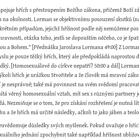
pojuje hřích s přestoupením Božího zákona, přičemž Boží zák
u na okolnosti. Lorman se objektivnímu posouzení skutků (n
krétním případům, jejichž hříšnost podle něj nemůžeme posuz
ravnosti, otázka toho, jestli se dopouštím něčeho, co je špatn
ou a Bohem.“ [Přednáška Jaroslava Lormana 49:00] Z Lorman
lu je pouze těžký hřích, který ale předpokládá naprostou do
dký. [Homosexuálové do církve nepatří? 50:00 a dál] Lorman
ýkoli hřích je urážkou Stvořitele a že člověk má mravní zák
ní je nesprávné; také má povinnost na svém svědomí pracovat, 
ítá věrný homosexuální vztah, mít sex s různými partnery je 
. Nezmiňuje se o tom, že pro získání rozhřešení je nutná lít
íchu a že hřích má určité následky, ačkoli to jako jáhen a teol
euvědomuje důsledky svých myšlenek. Pokud uvažuje o hřích
uálního jednání zpochybnit také například hříšnost ubližov