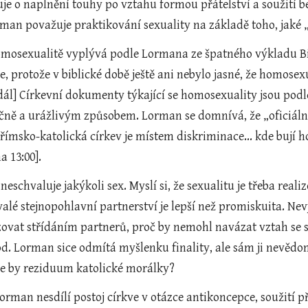
je o naplnění touhy po vztahu formou přátelství a soužití bez
rman považuje praktikování sexuality na základě toho, jaké 
homosexualitě vyplývá podle Lormana ze špatného výkladu B
 protože v biblické době ještě ani nebylo jasné, že homosexu
dál] Církevní dokumenty týkající se homosexuality jsou pod
ně a urážlivým způsobem. Lorman se domnívá, že „oficiální n
římsko-katolická církev je místem diskriminace... kde bují h
 13:00].
eschvaluje jakýkoli sex. Myslí si, že sexualitu je třeba realiz
valé stejnopohlavní partnerství je lepší než promiskuita. Ne
izovat střídáním partnerů, proč by nemohl navázat vztah se
d. Lorman sice odmítá myšlenku finality, ale sám ji nevědo
 Že by reziduum katolické morálky?
Lorman nesdílí postoj církve v otázce antikoncepce, soužití 