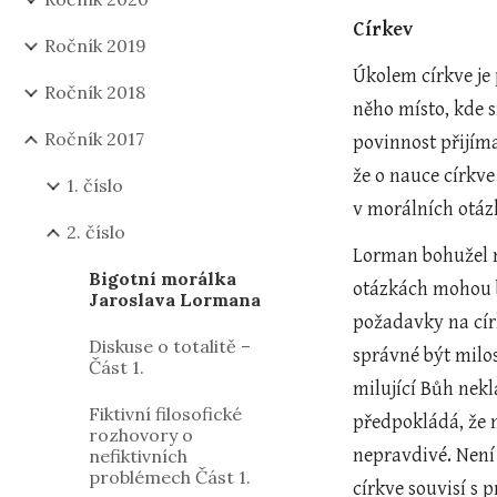
Církev
Ročník 2019
Úkolem církve je
Ročník 2018
něho místo, kde s
Ročník 2017
povinnost přijíma
že o nauce církve 
1. číslo
v morálních otáz
2. číslo
Lorman bohužel ne
Bigotní morálka
otázkách mohou b
Jaroslava Lormana
požadavky na círk
Diskuse o totalitě –
správné být milos
Část 1.
milující Bůh nekl
Fiktivní filosofické
předpokládá, že n
rozhovory o
nepravdivé. Není 
nefiktivních
problémech Část 1.
církve souvisí s 