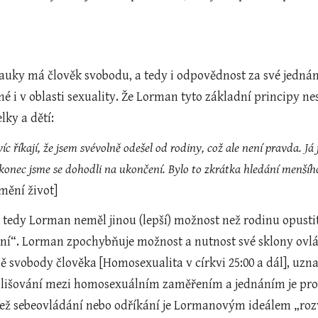
nauky má člověk svobodu, a tedy i odpovědnost za své jednán
né i v oblasti sexuality. Že Lorman tyto základní principy nes
ky a dětí:
íc říkají, že jsem svévolně odešel od rodiny, což ale není pravda. Já
 nakonec jsme se dohodli na ukončení. Bylo to zkrátka hledání menšíh
změní život]
tedy Lorman neměl jinou (lepší) možnost než rodinu opustit
ní“. Lorman zpochybňuje možnost a nutnost své sklony ovláda
 svobody člověka [Homosexualita v církvi 25:00 a dál], uzna
zlišování mezi homosexuálním zaměřením a jednáním je proto
než sebeovládání nebo odříkání je Lormanovým ideálem „rozv