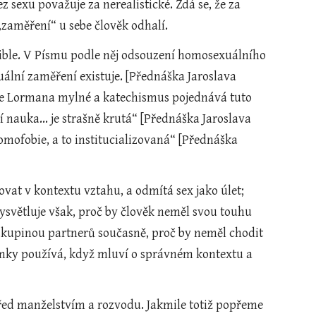
 sexu považuje za nerealistické. Zdá se, že za 
„zaměření“ u sebe člověk odhalí.
ible. V Písmu podle něj odsouzení homosexuálního 
ální zaměření existuje. [Přednáška Jaroslava 
le Lormana mylné a katechismus pojednává tuto 
auka... je strašně krutá“ [Přednáška Jaroslava 
omofobie, a to institucializovaná“ [Přednáška 
ovat v kontextu vztahu, a odmítá sex jako úlet; 
vysvětluje však, proč by člověk neměl svou touhu 
 skupinou partnerů současně, proč by neměl chodit 
mky používá, když mluví o správném kontextu a 
před manželstvím a rozvodu. Jakmile totiž popřeme 