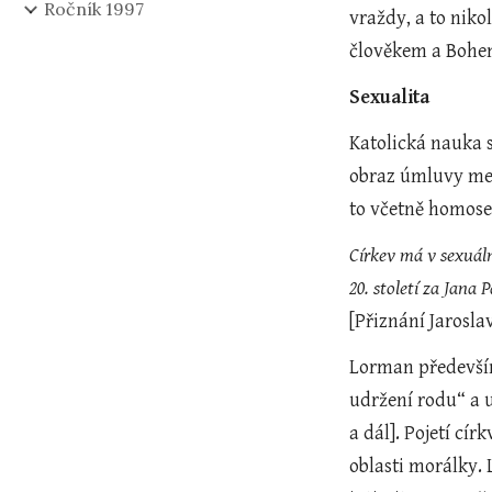
Ročník 1997
vraždy, a to niko
člověkem a Bohem
Sexualita
Katolická nauka 
obraz úmluvy mez
to včetně homosex
Církev má v sexuáln
[Přiznání Jarosl
Lorman především 
udržení rodu“ a 
a dál]. Pojetí cí
oblasti morálky. 