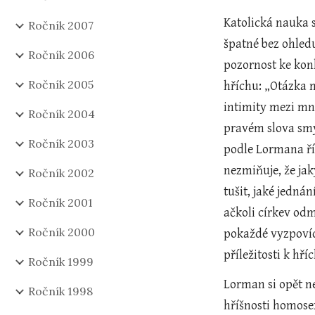
Katolická nauka s
Ročník 2007
špatné bez ohled
Ročník 2006
pozornost ke kon
Ročník 2005
hříchu: „Otázka m
intimity mezi mn
Ročník 2004
pravém slova smys
Ročník 2003
podle Lormana ří
nezmiňuje, že jak
Ročník 2002
tušit, jaké jedná
Ročník 2001
ačkoli církev odm
Ročník 2000
pokaždé vyzpovídá
příležitosti k hř
Ročník 1999
Lorman si opět n
Ročník 1998
hříšnosti homosex