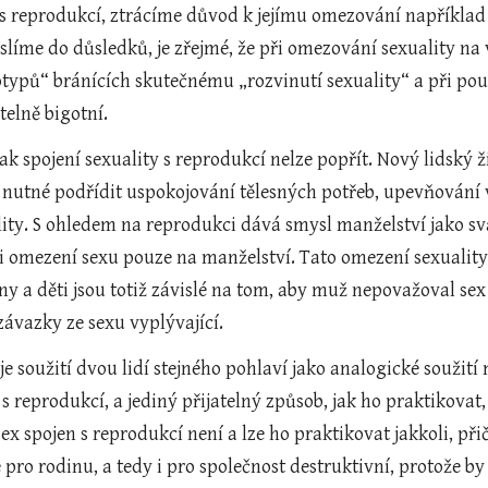
y s reprodukcí, ztrácíme důvod k jejímu omezování napříkla
líme do důsledků, je zřejmé, že při omezování sexuality na 
typů“ bránících skutečnému „rozvinutí sexuality“ a při použi
telně bigotní.
ak spojení sexuality s reprodukcí nelze popřít. Nový lidský
 nutné podřídit uspokojování tělesných potřeb, upevňování vz
lity. S ohledem na reprodukci dává smysl manželství jako s
 omezení sexu pouze na manželství. Tato omezení sexuality chr
ny a děti jsou totiž závislé na tom, aby muž nepovažoval sex p
ávazky ze sexu vyplývající.
 soužití dvou lidí stejného pohlaví jako analogické soužití m
 s reprodukcí, a jediný přijatelný způsob, jak ho praktikova
 sex spojen s reprodukcí není a lze ho praktikovat jakkoli, 
pro rodinu, a tedy i pro společnost destruktivní, protože by