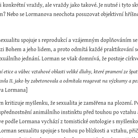
li konkrétní vraždy, ale vraždy jako takové. Je nutné i tyto 
? Nebo se Lormanova neochota posuzovat objektivní hříšno
sexualitu spojuje s reprodukcí a vzájemným doplňováním se
i Bohem a jeho lidem, a proto odmítá každé praktikování se
uálního jednání. Lorman se však domnívá, že postoje církve 
í etice a vůbec vztahové oblasti veliké dluhy, které pramení ze špat
ava Lormana]
kritizuje myšlenku, že sexualita je zaměřena na plození. P
upřednostnění animálního instinktu před touhou po vztahu a
rkve podle Lormana vychází z tomistické ontologie s myšlenkou
Lorman sexualitu spojuje s touhou po blízkosti a vztahu, při