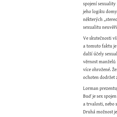
spojení sexualit
jeho logiku domys
některých „stereo
sexualitu neuvěři
Ve skutečnosti vš
a tomuto faktu je
další účely sexua
věrnost manželů i
více ohrožené. Že
ochoten dodržet z
Lorman prezentuje
Buď je sex spojen
a trvalosti, nebo
Druhá možnost je 