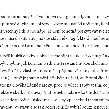
 podle Lormana předávat lidem evangelium, tj. radostnou zv
i plní své duchovní potřeby a které mu nabízí určité myšlenk
t všechny lidi, a nechápe, že není ochotná poskytovat své z
se musí diskutovat, jinak se stává ideologií, která plodí tero
kách se podle Lormana mění a on v tom nevidí problém, nao
řeší hlubší otázky. Pokud se morální nauka církve mění a dř
ýt chybné, jak Lorman tvrdí, může se změnit kterákoli mra
ev. Proč by vlastně církev měla přijímat všechny lidi? Proč 
rdný a proč je špatné věřit nějakému učení, aniž by si člov
ade na člověka žádné nároky, proč se vůbec zabývat tím, co 
ěkteré skutky zůstávají špatné nebo dobré v každé době a že
však dostatečně důsledný na to, aby zpochybnil (nebo zdůvodn
pravdou. Vystavuje se tak podezření, že vybízí pouze k povrc