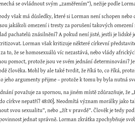
nenechá se ovládnout svým „zaměřením“), nežije podle Lorma
ody však má důsledky, které si Lorman není schopen nebo o
 jsou jakákoli omezení i tresty za porušení takových omezení
ad pachatelů znásilnění? A pokud není jisté, jestli je lidské
 kritizovat. Lorman však kritizuje některé církevní představit
za to, že se homosexuálů víc nezastává, nebo vlády africkýc
hou pomoct, protože jsou ve svém jednání determinováni? Je 
dě člověka. Mohl by ale také tvrdit, že říká to, co říká, pr
do jeho argumenty přijme – protože k tomu by byla nutná sv
ednání považuje za spornou, na jiném místě zdůrazňuje, že 
o církve nepatří? 48:00]. Neodmítá význam morálky jako tak
nout svou sexualitu“, nebo „žít v pravdě“. Člověk je tedy p
ovinnost jednat správně. Lorman zkrátka zpochybňuje svobo