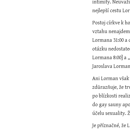
intimity. Neuvažu
nejlepší cestu Lo
Postoj církve k 
vztahu nenajdeme,
Lormana 31:00 a 
otázku nedostateč
Lormana 8:00] a „
Jaroslava Lormana
Ani Lorman však n
zdůrazňuje, že tr
po blízkosti real
do gay sauny apo
účelu sexuality.
Je příznačné, že 