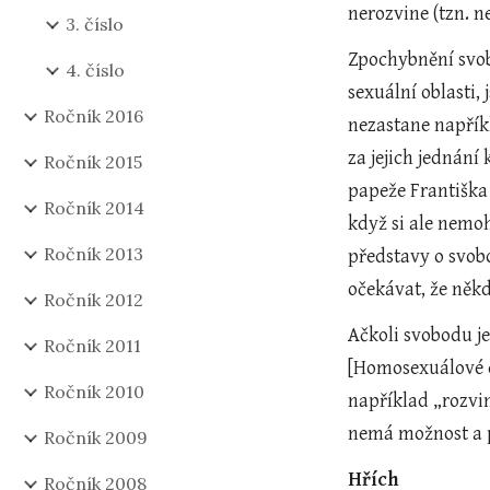
nerozvine (tzn. 
3. číslo
Zpochybnění svob
4. číslo
sexuální oblasti,
Ročník 2016
nezastane napříkl
za jejich jednání
Ročník 2015
papeže Františka 
Ročník 2014
když si ale nemo
Ročník 2013
představy o svobo
očekávat, že něk
Ročník 2012
Ačkoli svobodu j
Ročník 2011
[Homosexuálové d
Ročník 2010
například „rozvi
nemá možnost a p
Ročník 2009
Hřích
Ročník 2008