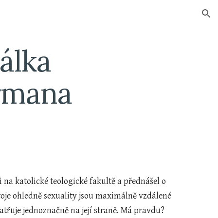
ion
lka 
ormana
i na katolické teologické fakultě a přednášel o 
toje ohledně sexuality jsou maximálně vzdálené 
třuje jednoznačně na její straně. Má pravdu?