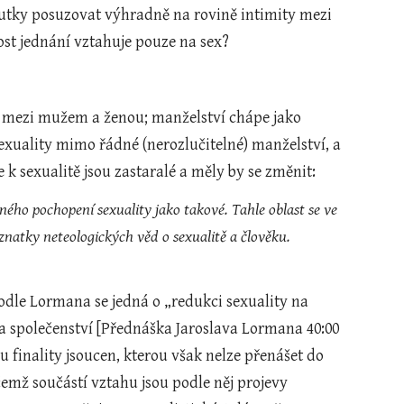
skutky posuzovat výhradně na rovině intimity mezi 
st jednání vztahuje pouze na sex?
 mezi mužem a ženou; manželství chápe jako 
xuality mimo řádné (nerozlučitelné) manželství, a 
k sexualitě jsou zastaralé a měly by se změnit:
ného pochopení sexuality jako takové. Tahle oblast se ve 
20. století za Jana Pavla II. jako by zabetonovala a odmítala reagovat na výzkumy a poznatky neteologických věd o sexualitě a člověku. 
odle Lormana se jedná o „redukci sexuality na 
 společenství [Přednáška Jaroslava Lormana 40:00 
 finality jsoucen, kterou však nelze přenášet do 
čemž součástí vztahu jsou podle něj projevy 