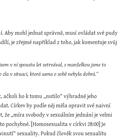
í. Aby mohl jednat správně, musí ovládat své pudy 
dílí, je zřejmé například z toho, jak komentuje svůj 
 jsem v ní spoustu let setrvával, s manželkou jsme to 
o zla v situaci, která sama o sobě nebyla dobrá.“
, ačkoli ho k tomu „nutilo“ výhradně jeho 
t. Církev by podle něj měla opravit své naivní 
t, že „míra svobody v sexuálním jednání je velmi 
 pochybné. [Homosexualita v církvi 28:00] Je 
inutí“ sexuality. Pokud člověk svou sexualitu 