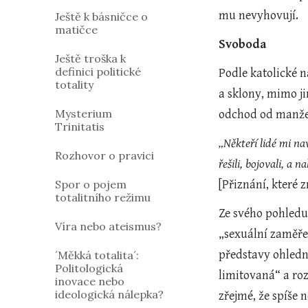
mu nevyhovují.
Ještě k básničce o
matičce
Svoboda
Ještě troška k
definici politické
Podle katolické 
totality
a sklony, mimo ji
Mysterium
odchod od manžel
Trinitatis
„Někteří lidé mi nav
Rozhovor o pravici
řešili, bojovali, a
Spor o pojem
[Přiznání, které 
totalitního režimu
Ze svého pohledu 
Víra nebo ateismus?
„sexuální zaměře
představy ohledně
´Měkká totalita´:
Politologická
limitovaná“ a ro
inovace nebo
ideologická nálepka?
zřejmé, že spíše 