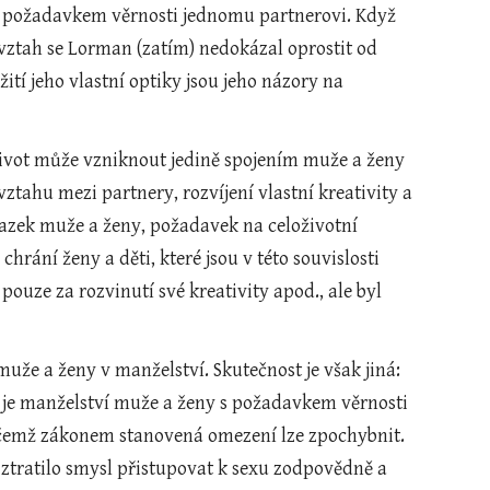
d požadavkem věrnosti jednomu partnerovi. Když 
vztah se Lorman (zatím) nedokázal oprostit od 
tí jeho vlastní optiky jsou jeho názory na 
 život může vzniknout jedině spojením muže a ženy 
tahu mezi partnery, rozvíjení vlastní kreativity a 
vazek muže a ženy, požadavek na celoživotní 
ání ženy a děti, které jsou v této souvislosti 
ouze za rozvinutí své kreativity apod., ale byl 
uže a ženy v manželství. Skutečnost je však jiná: 
t, je manželství muže a ženy s požadavkem věrnosti 
přičemž zákonem stanovená omezení lze zpochybnit. 
 ztratilo smysl přistupovat k sexu zodpovědně a 