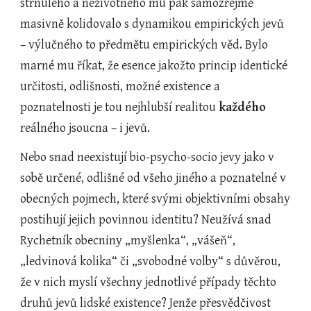
strnulého a neživotného mu pak samozřejmě 
masivně kolidovalo s dynamikou empirických jevů 
– výlučného to předmětu empirických věd. Bylo 
marné mu říkat, že esence jakožto princip identické 
určitosti, odlišnosti, možné existence a 
poznatelnosti
je tou nejhlubší realitou
 každého
reálného jsoucna – i jevů.
Nebo snad neexistují bio-psycho-socio jevy jako v 
sobě určené, odlišné od všeho jiného a poznatelné v 
obecných pojmech, které svými objektivními obsahy 
postihují jejich povinnou identitu? Neužívá snad 
Rychetník obecniny „myšlenka“, „vášeň“, 
„ledvinová kolika“ či „svobodné volby“ s důvěrou, 
že v nich myslí všechny jednotlivé případy těchto 
druhů jevů lidské existence? Jenže přesvědčivost 