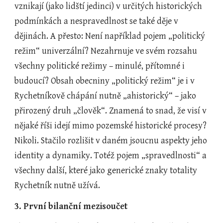
vznikají (jako lidští jedinci) v určitých historických 
podmínkách a nespravedlnost se také děje v 
dějinách. A přesto: Není například pojem „politický 
režim“ univerzální? Nezahrnuje ve svém rozsahu 
všechny politické režimy – minulé, přítomné i 
budoucí? Obsah obecniny „politický režim“ je i v 
Rychetníkově chápání nutně „ahistorický“ – jako 
přirozený druh „člověk“. Znamená to snad, že visí v 
nějaké říši idejí mimo pozemské historické procesy? 
Nikoli. Stačilo rozlišit v daném jsoucnu aspekty jeho 
identity a dynamiky. Totéž pojem „spravedlnosti“ a 
všechny další, které jako generické znaky totality 
Rychetník nutně užívá.  
3. První bilanční mezisoučet