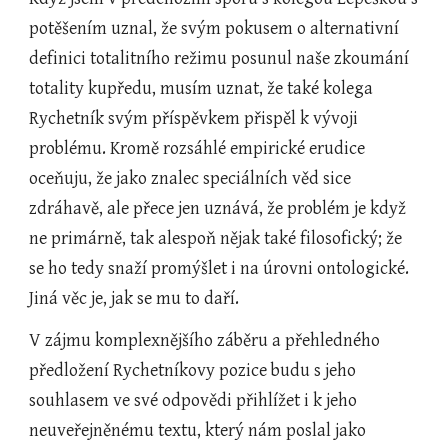
potěšením uznal, že svým pokusem o alternativní 
definici totalitního režimu posunul naše zkoumání 
totality kupředu, musím uznat, že také kolega 
Rychetník svým příspěvkem přispěl k vývoji 
problému. Kromě rozsáhlé empirické erudice 
oceňuju, že jako znalec speciálních věd sice 
zdráhavě, ale přece jen uznává, že problém je když 
ne primárně, tak alespoň nějak také filosofický; že 
se ho tedy snaží promýšlet i na úrovni ontologické. 
Jiná věc je, jak se mu to daří.
V zájmu komplexnějšího záběru a přehledného 
předložení Rychetníkovy pozice budu s jeho 
souhlasem ve své odpovědi přihlížet i k jeho 
neuveřejněnému textu, který nám poslal jako 