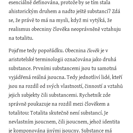
esenciálně definována, protože by se tím stala 
ahistorickým druhem a nadto ještě substancí? Zdá 
se, že právě to má na mysli, když mi vytýká, že 
realismus obecniny člověka neoprávněně vztahuju 
na totalitu.
Pojďme tedy popořádku. Obecnina 
člověk
 je v 
aristotelské terminologii označována jako druhá 
substance. Prvními substancemi jsou tu samotná 
vyjádřená reálná jsoucna. Tedy jednotliví lidé, kteří 
jsou na rozdíl od svých vlastností, činností a vztahů 
jejich subjekty čili substancemi. Rychetník zde 
správně poukazuje na rozdíl mezi člověkem a 
totalitou: Totalita skutečně není substancí. Je 
nevlastním jsoucnem, čili jsoucnem, jehož identita 
je komponována jinými jsoucny. Substance má 