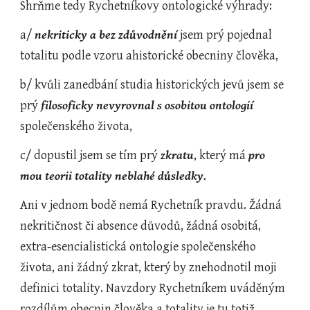
Shrňme tedy Rychetníkovy ontologické výhrady:
a/ 
nekriticky a bez zdůvodnění 
jsem prý pojednal 
totalitu podle vzoru ahistorické obecniny člověka,
b/ kvůli zanedbání studia historických jevů jsem se 
prý 
filosoficky nevyrovnal
s osobitou ontologií
společenského života,
c/ dopustil jsem se tím prý 
zkratu
, který má 
pro 
mou teorii totality neblahé důsledky.
Ani v jednom bodě nemá Rychetník pravdu. Žádná 
nekritičnost či absence důvodů, žádná osobitá, 
extra-esencialistická ontologie společenského 
života, ani žádný zkrat, který by znehodnotil moji 
definici totality. Navzdory Rychetníkem uváděným 
rozdílům obecnin člověka a totality je tu totiž 