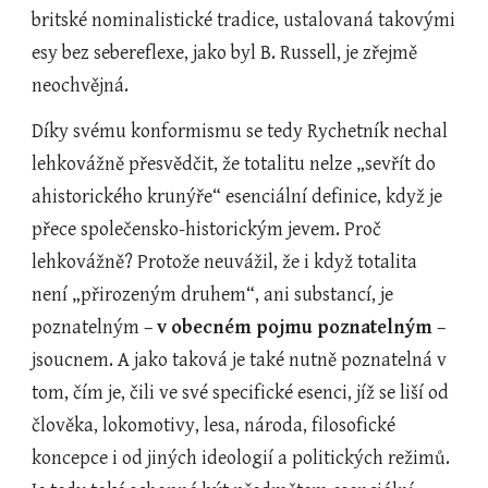
britské nominalistické tradice, ustalovaná takovými 
esy bez sebereflexe, jako byl B. Russell, je zřejmě 
neochvějná.  
Díky svému konformismu se tedy Rychetník nechal 
lehkovážně přesvědčit, že totalitu nelze „sevřít do 
ahistorického krunýře“ esenciální definice, když je 
přece společensko-historickým jevem. Proč 
lehkovážně? Protože neuvážil, že i když totalita 
není „přirozeným druhem“, ani substancí, je 
poznatelným – 
v obecném pojmu poznatelným
 – 
jsoucnem. A jako taková je také nutně poznatelná v 
tom, čím je, čili ve své specifické esenci, jíž se liší od 
člověka, lokomotivy, lesa, národa, filosofické 
koncepce i od jiných ideologií a politických režimů. 