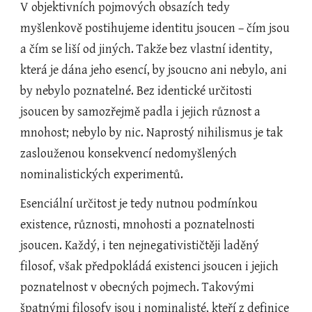
V objektivních pojmových obsazích tedy 
myšlenkově postihujeme identitu jsoucen – čím jsou 
a čím se liší od jiných. Takže bez vlastní identity, 
která je dána jeho esencí, by jsoucno ani nebylo, ani 
by nebylo poznatelné. Bez identické určitosti 
jsoucen by samozřejmě padla i jejich různost a 
mnohost; nebylo by nic. Naprostý nihilismus je tak 
zaslouženou konsekvencí nedomyšlených 
nominalistických experimentů.
Esenciální určitost je tedy nutnou podmínkou 
existence, různosti, mnohosti a poznatelnosti 
jsoucen. Každý, i ten nejnegativističtěji laděný 
filosof, však předpokládá existenci jsoucen i jejich 
poznatelnost v obecných pojmech. Takovými 
špatnými filosofy jsou i nominalisté, kteří z definice 