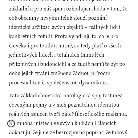
základní a pro náš spor rozhodující shoda v tom, že 
obě obecniny nevyhnutelně slouží poznání 
identické určitosti svých objektů – reálných lidí i 
konkrétních totalit. Proto vyjadřují, to, co je pro 
člověka i pro totalitu nutné, co tedy platí o všech 
jednotlivých lidech i totalitách (minulých, 
přítomných i budoucích) a co tudíž nemůže být po 
dobu jejich trvání změněno žádnou přírodní 
procesualitou či společenskou dynamikou.  
Tato základní noeticko-ontologická spojitost mezi 
obecnými pojmy a v nich poznatelnou identitou 
reálných jsoucen tvoří páteř filosofického realismu. 
Na mnoha místech ve svých knihách i článcích 
dokazuju, že ji nelze bezrozporně popírat, že takový 