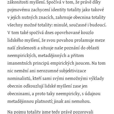
zákonitosti myšlení. Spočívá v tom, že právě díky 
pojmovému zachycení identity totality jako takové 
v jejích nutných znacích, zahrnuje obecnina totality 
všechny možné totality: minulé, současné i budoucí. 
V tom také spočívá dnes opovrhované kouzlo 
lidského myšlení, že svou povahou prolamuje meze 
naší zkušenosti a situuje naše poznání do oblasti 
neempirických, metadějinných a přitom 
imanentních principů empirických jsoucen. Na tom 
nic nemění ani nerozumné subjektivizace 
nominalistů, kteří sami svými nemožnými výklady 
obecnin odkouzlují lidské myšlení zase jen 
obecninami, a proto taky neempiricky, s údajnou 
metadějinnou platností; jinak ani nemohou.
Na pojmu totality jsme tedy právě pozorovali 