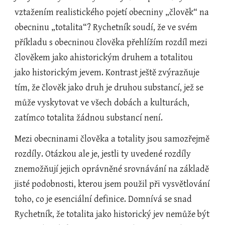
vztažením realistického pojetí obecniny „člověk“ na 
obecninu „totalita“? Rychetník soudí, že ve svém 
příkladu s obecninou člověka přehlížím rozdíl mezi 
člověkem jako ahistorickým druhem a totalitou 
jako historickým jevem. Kontrast ještě zvýrazňuje 
tím, že člověk jako druh je druhou substancí, jež se 
může vyskytovat ve všech dobách a kulturách, 
zatímco totalita žádnou substancí není.
Mezi obecninami člověka a totality jsou samozřejmě 
rozdíly. Otázkou ale je, jestli ty uvedené rozdíly 
znemožňují jejich oprávněné srovnávání na základě 
jisté podobnosti, kterou jsem použil při vysvětlování 
toho, co je esenciální definice. Domnívá se snad 
Rychetník, že totalita jako historický jev nemůže být 