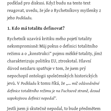
podklad pro diskusi. Když budu na tento text 
reagovat, uvedu, že jde o Rychetníkovy myšlenky z 
jeho 
Podkladu.
1. Kdo má totalitu definovat?
Rychetník uzavírá kritiku mého pojetí totality 
nekompromisně: Můj pokus o definici totalitního 
režimu a o „konstrukci“ pojmu měkké totality, jímž 
charakterizuju politiku EU, ztroskotal. Hlavní 
důvod nezdaru spatřuje v tom, že jsem prý 
nepochopil ontologii společenských historických 
jevů. V 
Podkladu
 k tomu říká, že „… 
míč odůvodněné 
definice totalitního režimu je na Fuchsově straně, dosud 
uspokojivou definici nepodal“.
Jestli jsem ji skutečně nepodal, to bude předmětem 