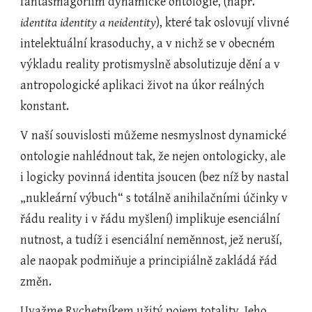
fantasmagoriím dynamické ontologie, (např. 
identita identity a neidentity
), které tak oslovují vlivné 
intelektuální krasoduchy, a v nichž se v obecném 
výkladu reality protismyslně absolutizuje dění a v 
antropologické aplikaci život na úkor reálných 
konstant.
V naší souvislosti můžeme nesmyslnost dynamické 
ontologie nahlédnout tak, že nejen ontologicky, ale 
i logicky povinná identita jsoucen (bez níž by nastal 
„nukleární výbuch“ s totálně anihilačními účinky v 
řádu reality i v řádu myšlení) implikuje esenciální 
nutnost, a tudíž i esenciální neměnnost, jež neruší, 
ale naopak podmiňuje a principiálně zakládá řád 
změn.
Uvažme Rychetníkem užitý pojem totality. Jeho 