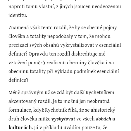
naproti tomu vlastní, z jiných jsoucen neodvozenou 
identitu.
Znamená však tento rozdíl, že by se obecné pojmy 
člověka a totality nepodobaly v tom, že mohou 
precizací svých obsahů vykrystalizovat v esenciální 
definici? Opravdu ten rozdíl diskredituje mé 
vztažení poměrů realismu obecniny člověka i na 
obecninu totality při výkladu podmínek esenciální 
definice?
Méně správným už se zdá být další Rychetníkem 
akcentovaný rozdíl. Je to možná jen neobratná 
formulace, když Rychetník říká, že se ahistorický 
druh člověka může 
vyskytovat
 ve všech 
dobách
a 
kulturách
. Já v příkladu uvádím pouze to, že 