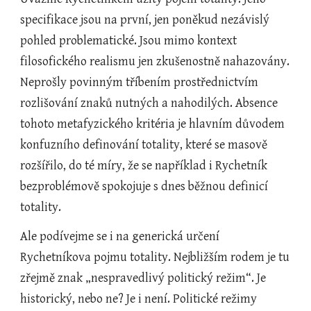
specifikace jsou na první, jen poněkud nezávislý 
pohled problematické. Jsou mimo kontext 
filosofického realismu jen zkušenostně nahazovány. 
Neprošly povinným tříbením prostřednictvím 
rozlišování znaků nutných a nahodilých. Absence 
tohoto metafyzického kritéria je hlavním důvodem 
konfuzního definování totality, které se masově 
rozšířilo, do té míry, že se například i Rychetník 
bezproblémově spokojuje s dnes běžnou definicí 
totality.
Ale podívejme se i na generická určení 
Rychetníkova pojmu totality. Nejbližším rodem je tu 
zřejmě znak „nespravedlivý politický režim“. Je 
historický, nebo ne? Je i není. Politické režimy 