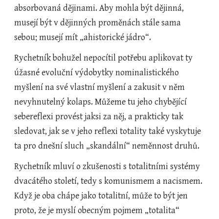
absorbovaná dějinami. Aby mohla být dějinná, 
musejí být v dějinných proměnách stále sama 
sebou; musejí mít „ahistorické jádro“.
Rychetník bohužel nepocítil potřebu aplikovat ty 
úžasné evoluční výdobytky nominalistického 
myšlení na své vlastní myšlení a zakusit v něm 
nevyhnutelný kolaps. Můžeme tu jeho chybějící 
sebereflexi provést jaksi za něj, a prakticky tak 
sledovat, jak se v jeho reflexi totality také vyskytuje 
ta pro dnešní sluch „skandální“ neměnnost druhů.
Rychetník mluví o zkušenosti s totalitními systémy 
dvacátého století, tedy s komunismem a nacismem. 
Když je oba chápe jako totalitní, může to být jen 
proto, že je myslí obecným pojmem „totalita“ 