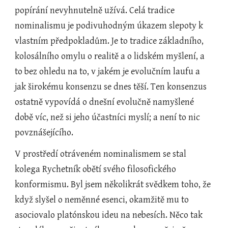
popírání nevyhnutelně užívá. Celá tradice 
nominalismu je podivuhodným úkazem slepoty k 
vlastním předpokladům. Je to tradice základního, 
kolosálního omylu o realitě a o lidském myšlení, a 
to bez ohledu na to, v jakém je evolučním laufu a 
jak širokému konsenzu se dnes těší. Ten konsenzus 
ostatně vypovídá o dnešní evolučně namyšlené 
době víc, než si jeho účastníci myslí; a není to nic 
povznášejícího.
V prostředí otráveném nominalismem se stal 
kolega Rychetník obětí svého filosofického 
konformismu. Byl jsem několikrát svědkem toho, že 
když slyšel o neměnné esenci, okamžitě mu to 
asociovalo platónskou ideu na nebesích. Něco tak 