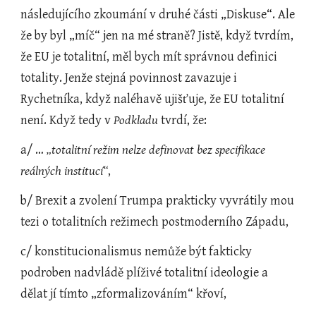
následujícího zkoumání v druhé části „Diskuse“. Ale 
že by byl „míč“ jen na mé straně? Jistě, když tvrdím, 
že EU je totalitní, měl bych mít správnou definici 
totality. Jenže stejná povinnost zavazuje i 
Rychetníka, když naléhavě ujišťuje, že EU totalitní 
není. Když tedy v 
Podkladu
 tvrdí, že:
a/ …
 „totalitní režim nelze definovat bez specifikace 
reálných institucí“
,
b/ Brexit a zvolení Trumpa prakticky vyvrátily mou 
tezi o totalitních režimech postmoderního Západu,
c/ konstitucionalismus nemůže být fakticky 
podroben nadvládě plíživé totalitní ideologie a 
dělat jí tímto „zformalizováním“ křoví,