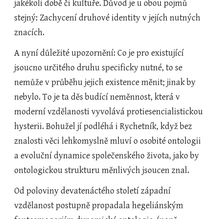
jakékoli době či kultuře. Důvod je u obou pojmů 
stejný: Zachycení druhové identity v jejích nutných 
znacích.
A nyní důležité upozornění: Co je pro existující 
jsoucno určitého druhu specificky nutné, to se 
nemůže v průběhu jejich existence měnit; jinak by 
nebylo. To je ta děs budící neměnnost, která v 
moderní vzdělanosti vyvolává protiesencialistickou 
hysterii. Bohužel jí podléhá i Rychetník, když bez 
znalosti věci lehkomyslně mluví o osobité ontologii 
a evoluční dynamice společenského života, jako by 
ontologickou strukturu měnlivých jsoucen znal.
Od poloviny devatenáctého století západní 
vzdělanost postupně propadala hegeliánským 