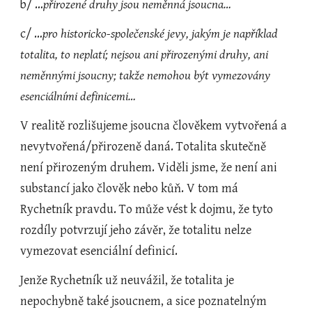
b/ …
přirozené druhy jsou neměnná jsoucna…
c/ …
pro historicko-společenské jevy, jakým je například 
totalita, to neplatí; nejsou ani přirozenými druhy, ani 
neměnnými jsoucny; takže nemohou být vymezovány 
esenciálními definicemi…
V realitě rozlišujeme jsoucna člověkem vytvořená a 
nevytvořená/přirozeně daná. Totalita skutečně 
není přirozeným druhem. Viděli jsme, že není ani 
substancí jako člověk nebo kůň. V tom má 
Rychetník pravdu. To může vést k dojmu, že tyto 
rozdíly potvrzují jeho závěr, že totalitu nelze 
vymezovat esenciální definicí.
Jenže Rychetník už neuvážil, že totalita je 
nepochybně také jsoucnem, a sice poznatelným 