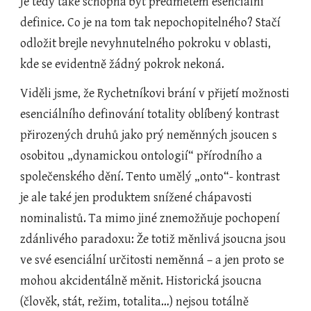
Je tedy také schopná být předmětem esenciální 
definice. Co je na tom tak nepochopitelného? Stačí 
odložit brejle nevyhnutelného pokroku v oblasti, 
kde se evidentně žádný pokrok nekoná.
Viděli jsme, že Rychetníkovi brání v přijetí možnosti 
esenciálního definování totality oblíbený kontrast 
přirozených druhů jako prý neměnných jsoucen s 
osobitou „dynamickou ontologií“ přírodního a 
společenského dění. Tento umělý „onto“- kontrast 
je ale také jen produktem snížené chápavosti 
nominalistů. Ta mimo jiné znemožňuje pochopení 
zdánlivého paradoxu: Že totiž měnlivá jsoucna jsou 
ve své esenciální určitosti neměnná – a jen proto se 
mohou akcidentálně měnit. Historická jsoucna 
(člověk, stát, režim, totalita…) nejsou totálně 