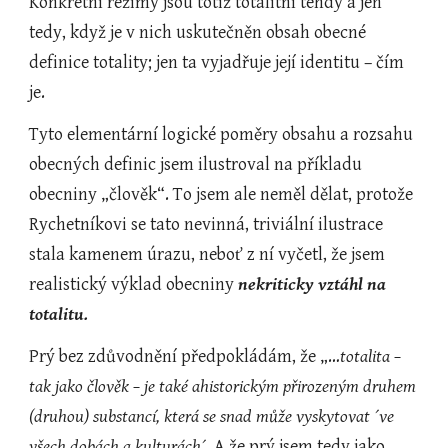
Konkrétní režimy jsou totiž totalitní tehdy a jen 
tedy, když je v nich uskutečněn obsah obecné 
definice totality; jen ta vyjadřuje její identitu – čím 
je.
Tyto elementární logické poměry obsahu a rozsahu 
obecných definic jsem ilustroval na příkladu 
obecniny „člověk“. To jsem ale neměl dělat, protože 
Rychetníkovi se tato nevinná, triviální ilustrace 
stala kamenem úrazu, neboť z ní vyčetl, že jsem 
realistický výklad obecniny 
nekriticky vztáhl na 
totalitu.
Prý bez zdůvodnění předpokládám, že „…
totalita – 
tak jako člověk – je také ahistorickým přirozeným druhem 
(druhou) substancí, která se snad může vyskytovat ´ve 
všech dobách a kulturách´. 
A že prý jsem tedy jako 