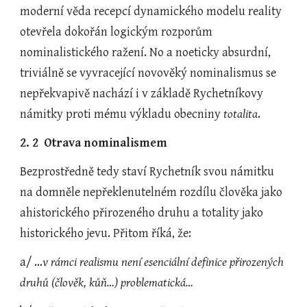
moderní věda recepcí dynamického modelu reality 
otevřela dokořán logickým rozporům 
nominalistického ražení. No a noeticky absurdní, 
triviálně se vyvracející novověký nominalismus se 
nepřekvapivě nachází i v základě Rychetníkovy 
námitky proti mému výkladu obecniny 
totalita
.
2. 2  Otrava nominalismem
Bezprostředně tedy staví Rychetník svou námitku 
na domněle nepřeklenutelném rozdílu člověka jako 
ahistorického přirozeného druhu a totality jako 
historického jevu. Přitom říká, že:
a/ …
v rámci realismu není esenciální definice přirozených 
druhů (člověk, kůň…) problematická…