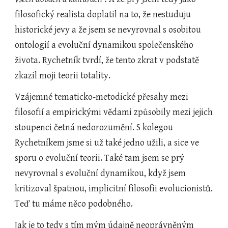
filosofický realista doplatil na to, že nestuduju 
historické jevy a že jsem se nevyrovnal s osobitou 
ontologií a evoluční dynamikou společenského 
života. Rychetník tvrdí, že tento zkrat v podstatě 
zkazil moji teorii totality.
Vzájemné tematicko-metodické přesahy mezi 
filosofií a empirickými vědami způsobily mezi jejich 
stoupenci četná nedorozumění. S kolegou 
Rychetníkem jsme si už také jedno užili, a sice ve 
sporu o evoluční teorii. Také tam jsem se prý 
nevyrovnal
s evoluční dynamikou, když jsem 
kritizoval špatnou, implicitní filosofii evolucionistů. 
Teď tu máme něco podobného.
Jak je to tedy s tím mým údajně neoprávněným 