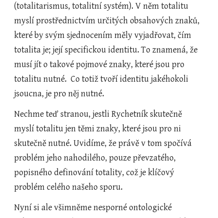
(totalitarismus, totalitní systém). V něm totalitu 
myslí prostřednictvím určitých obsahových znaků, 
které by svým sjednocením měly vyjadřovat, čím 
totalita je; její specifickou identitu. To znamená, že 
musí jít o takové pojmové znaky, které jsou pro 
totalitu nutné.  Co totiž tvoří identitu jakéhokoli 
jsoucna, je pro něj nutné.  
Nechme teď stranou, jestli Rychetník skutečně 
myslí totalitu jen těmi znaky, které jsou pro ni 
skutečně nutné. Uvidíme, že právě v tom spočívá 
problém jeho nahodilého, pouze převzatého, 
popisného definování totality, což je klíčový 
problém celého našeho sporu.  
Nyní si ale všimněme nesporné ontologické 