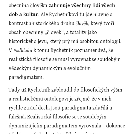
obecnina člověka 
zahrnuje všechny lidi všech 
dob
a kultur
. Ale Rychetníkovi tu jde hlavně o 
kontrast ahistorického druhu 
člověk
, který tvoří 
obsah obecniny „člověk“, a totality jako 
historického jevu, který prý má osobitou ontologii. 
V 
Podkladu 
k tomu Rychetník poznamenává, že 
realistická filosofie se musí vyrovnat se soudobým 
vědeckým dynamickým a evolučním 
paradigmatem.
Tady už Rychetník zabloudil do filosofických výšin 
a realistickému ontologovi je zřejmé, že v nich 
rychle ztrácí dech. Jsou paradigmata zdařilá a 
falešná. Realistická filosofie se se soudobým 
dynamizujícím paradigmatem vyrovnala – dokonce 