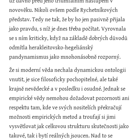
už dávno před jeho triumfálním nástupem v 
novověku. Nikoli ovšem podle Rychetníkových 
představ. Tedy ne tak, že by ho jen pasivně přijala 
jako pravdu, s níž je dnes třeba počítat. Vyrovnala 
se s ním kriticky, když na základě dobrých důvodů 
odmítla herakleitovsko-hegeliánský 
pandynamismus jako mnohonásobně rozporný.
Že si moderní věda nechala dynamickou ontologii 
vnutit, je sice filosoficky pochopitelné, ale také 
krajně nevědecké a v posledku i osudné. Jednak se 
empirické vědy nemohou dožadovat pozornosti ani 
respektu tam, kde ve svých nositelích překračují 
možnosti empirických metod a troufají si jimi 
vysvětlovat jak celkovou strukturu skutečnosti jako 
takové, tak i bytí reálných jsoucen. Nad to se 