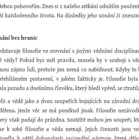
s tebou pohovořím. Dnes si z našeho setkání odnáším poučen
stí každodenního života. Na důsledky jeho uznání či zneuzn
nání bez hranic
edstavuje filosofie ve srovnání s jinými vědními disciplín
né vědy? Pokud bys měl pravdu, musela by v souboji s věd
ranou zájmu lidí, protože jim nemá co nabídnout. Kdyby to b
řehlíženém postavení, v jakém fakticky je. Filosofie by
la pozadu a dnešnímu člověku, který hledí vpřed, se ztratil
ofii a vědě jako o dvou soupeřích bojujících na závodní dráz
lena. Jenže věc se má poněkud jinak. Filosofie nezávodí
 údery však padají do prázdna. Soutěžit mohou jen soupeři, k
se k sobě filosofie a věda nemají. Jejich činnosti jsou 
ivedla k větší dokonalosti racionální nástroje, které dř