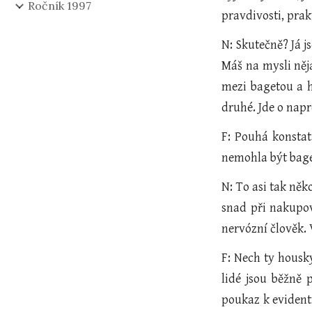
Ročník 1997
pravdivosti, prakt
N: Skutečně? Já j
Máš na mysli něja
mezi bagetou a h
druhé. Jde o napr
F: Pouhá konstat
nemohla být bage
N: To asi tak něk
snad při nakupov
nervózní člověk. 
F: Nech ty housky
lidé jsou běžně 
poukaz k evidentn