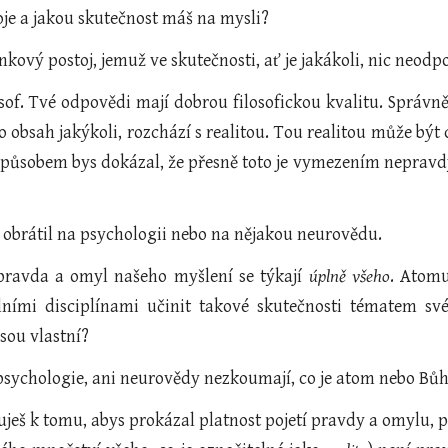
je a jakou skutečnost máš na mysli?
nkový postoj, jemuž ve skutečnosti, ať je jakákoli, nic neodp
osof. Tvé odpovědi mají dobrou filosofickou kvalitu. Správn
ho obsah jakýkoli, rozchází s realitou. Tou realitou může být
působem bys dokázal, že přesně toto je vymezením nepravd
e obrátil na psychologii nebo na nějakou neurovědu.
 pravda a omyl našeho myšlení se týkají
úplně všeho
. Atomu
álními disciplínami učinit takové skutečnosti tématem 
jsou vlastní?
 psychologie, ani neurovědy nezkoumají, co je atom nebo Bůh
uješ k tomu, abys prokázal platnost pojetí pravdy a omylu,