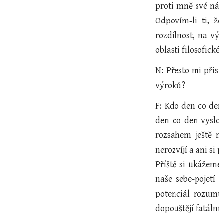
proti mně své ná
Odpovím-li ti, ž
rozdílnost, na v
oblasti filosofic
N: Přesto mi přis
výroků?
F: Kdo den co de
den co den vyslo
rozsahem ještě n
nerozvíjí a ani s
Příště si ukážem
naše sebe-pojetí
potenciál rozumu
dopouštějí fatáln