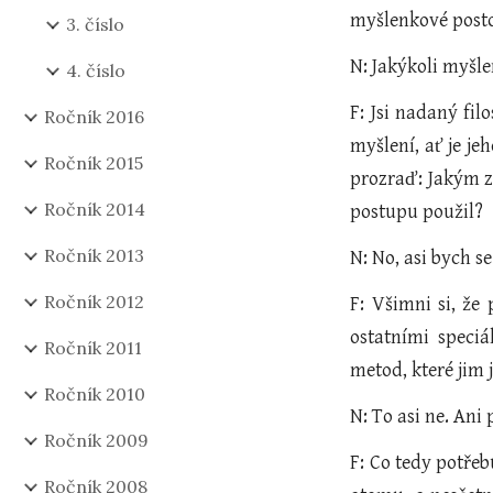
myšlenkové posto
3. číslo
N: Jakýkoli myšle
4. číslo
F: Jsi nadaný fil
Ročník 2016
myšlení, ať je je
Ročník 2015
prozraď: Jakým z
Ročník 2014
postupu použil?
Ročník 2013
N: No, asi bych s
Ročník 2012
F: Všimni si, že
ostatními speci
Ročník 2011
metod, které jim 
Ročník 2010
N: To asi ne. Ani
Ročník 2009
F: Co tedy potřeb
Ročník 2008