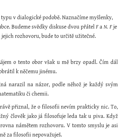
o typu v dialogické podobě. Naznačíme myšlenky, 
loubce. Budeme svědky diskuse dvou přátel 
F 
a 
N. F
 je 
i jejich rozhovoru, bude to určitě užitečné.
. Zájem o tento obor však u mě brzy opadl. Čím dál
 obrátil k něčemu jinému.
 možná narazil na názor, podle něhož je každý svým
 matematiku či chemii.
ávě přiznal, že o filosofii nevím prakticky nic. To,
ěžný člověk jako já filosofuje leda tak u piva. Když
 zrovna námětem rozhovoru. V tomto smyslu je asi
ě za filosofii nepovažuješ.