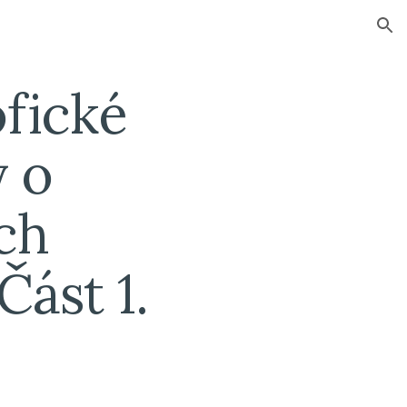
ion
fické 
 o 
ch 
ást 1.