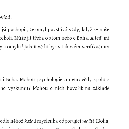
ovídá.
ě jsi pochopil, že omyl povstává vždy, když se naše
 cokoli. Může jít třeba o atom nebo o Boha. A teď mi
y a omylu? Jakou vědu bys v takovém verifikačním
 i Boha. Mohou psychologie a neurovědy spolu s
svého výzkumu? Mohou o nich hovořit na základě
.
 podle něhož
každá
myšlenka odporující
realitě
(Boha,