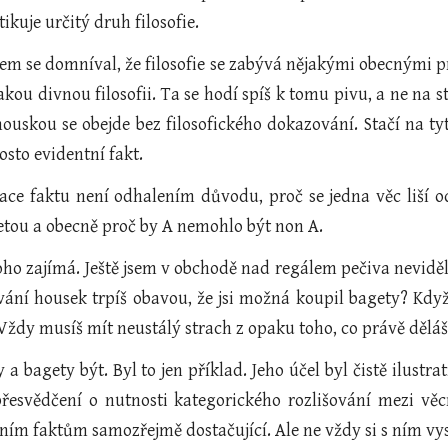
ikuje určitý druh filosofie.
sem se domníval, že filosofie se zabývá nějakými obecnými p
kou divnou filosofii. Ta se hodí spíš k tomu pivu, a ne na 
ouskou se obejde bez filosofického dokazování. Stačí na ty
osto evidentní fakt.
ace faktu není odhalením důvodu, proč se jedna věc liší od
tou a obecně proč by A nemohlo být non A.
oho zajímá. Ještě jsem v obchodě nad regálem pečiva neviděl
ání housek trpíš obavou, že jsi možná koupil bagety? Když
Vždy musíš mít neustálý strach z opaku toho, co právě děláš. 
 a bagety být. Byl to jen příklad. Jeho účel byl čistě ilustra
přesvědčení o nutnosti kategorického rozlišování mezi věc
ím faktům samozřejmě dostačující. Ale ne vždy si s ním vyst