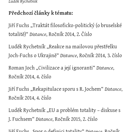
Luděk Rychetník
Předchozí články k tématu:
Jiří Fuchs „Traktát filosoficko-politický (o bruselské 
totalitě)“ 
Distance
, Ročník 2014, 2. Číslo
Luděk Rychetník „Reakce na mailovou přestřelku 
Joch-Fuchs o Ukrajině“ 
Distance
, Ročník 2014, 3. číslo
Roman Joch „Civilizace a její ignoranti“ 
Distance
, 
Ročník 2014, 4. číslo
Jiří Fuchs „Rekapitulace sporu s R. Jochem“ 
Distance
, 
Ročník 2014, 4. číslo
Luděk Rychetník „EU a problém totality – diskuse s 
J. Fuchsem“ 
Distance
, Ročník 2015, 2. číslo
Jiří Fuchs „Spor o definici totality“ 
Distance
, Ročník 