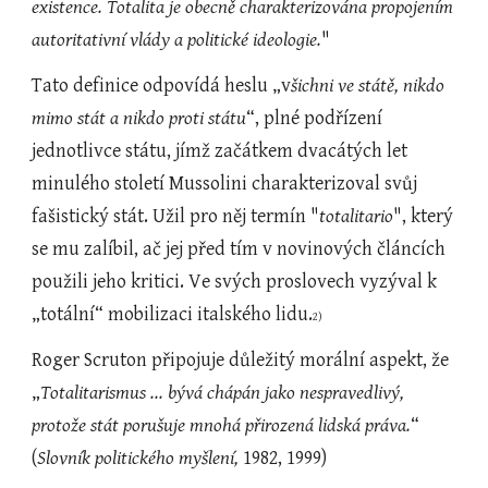
existence. Totalita je obecně charakterizována propojením 
autoritativní vlády a politické ideologie.
"
Tato definice odpovídá heslu „v
šichni ve státě, nikdo 
mimo stát a nikdo proti státu
“, plné podřízení 
jednotlivce státu, jímž začátkem dvacátých let 
minulého století Mussolini charakterizoval svůj 
fašistický stát. Užil pro něj termín "
totalitario
", který 
se mu zalíbil, ač jej před tím v novinových článcích 
použili jeho kritici. Ve svých proslovech vyzýval k 
„totální“ mobilizaci italského lidu.
2)
Roger Scruton připojuje důležitý morální aspekt, že 
„
Totalitarismus ... bývá chápán jako nespravedlivý, 
protože stát porušuje mnohá přirozená lidská práva.
“ 
(
Slovník politického myšlení,
 1982, 1999)