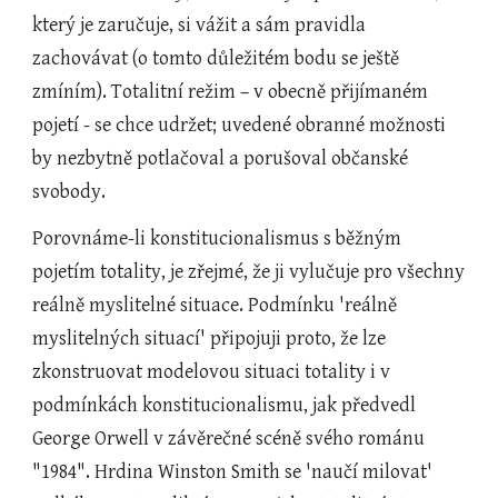
který je zaručuje, si vážit a sám pravidla 
zachovávat (o tomto důležitém bodu se ještě 
zmíním). Totalitní režim – v obecně přijímaném 
pojetí - se chce udržet; uvedené obranné možnosti 
by nezbytně potlačoval a porušoval občanské 
svobody.
Porovnáme-li konstitucionalismus s běžným 
pojetím totality, je zřejmé, že ji vylučuje pro všechny 
reálně myslitelné situace. Podmínku 'reálně 
myslitelných situací' připojuji proto, že lze 
zkonstruovat modelovou situaci totality i v 
podmínkách konstitucionalismu, jak předvedl 
George Orwell v závěrečné scéně svého románu 
"1984". Hrdina Winston Smith se 'naučí milovat' 