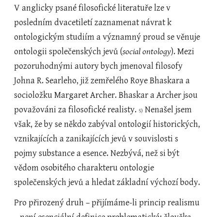
V anglicky psané filosofické literatuře lze v 
posledním dvacetiletí zaznamenat návrat k 
ontologickým studiím a významný proud se věnuje 
ontologii společenských jevů (
social ontology
). Mezi 
pozoruhodnými autory bych jmenoval filosofy 
Johna R. Searleho, již zemřelého Roye Bhaskara a 
socioložku Margaret Archer. Bhaskar a Archer jsou 
považováni za filosofické realisty. 
 Nenašel jsem 
5)
však, že by se někdo zabýval ontologií historických, 
vznikajících a zanikajících jevů v souvislosti s 
pojmy substance a esence. Nezbývá, než si být 
vědom osobitého charakteru ontologie 
společenských jevů a hledat základní výchozí body.
Pro přirozený druh – přijímáme-li princip realismu 