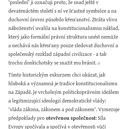
'poslední' ji označuji proto, že snad ještě v 
devatenáctém století s ní ve šťastné symbióze a na 
duchovní úrovni působilo křesťanství. Ztráta vlivu 
náboženství uvalila na konstitucionalismus náklad, 
který jako formální právní struktura unést nemůže 
a nechává nás křesťany pouze sledovat duchovní a 
společenský rozklad západní civilizace - a tak 
trochu donkichotsky se snažit mu bránit. 
3)
Tímto historickým exkurzem chci ukázat, jak 
hluboká a významná je tradice konstitucionalismu 
na Západě. Je vrcholným politickoprávním ideálem 
a legitimizující ideologií demokratické vlády: 
'vláda zákona, zákonem a pod zákonem'. Vymezuje 
předpoklady pro 
otevřenou společnost
: Síla 
Evropy spočívala a spočívá v otevřenosti vůči 