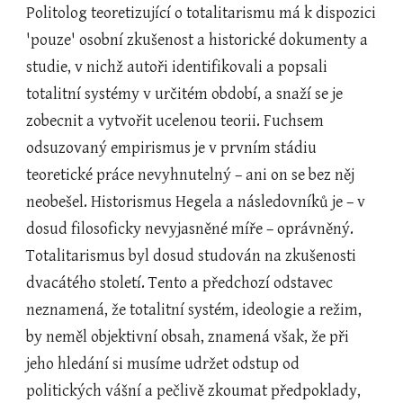
Politolog teoretizující o totalitarismu má k dispozici 
'pouze' osobní zkušenost a historické dokumenty a 
studie, v nichž autoři identifikovali a popsali 
totalitní systémy v určitém období, a snaží se je 
zobecnit a vytvořit ucelenou teorii. Fuchsem 
odsuzovaný empirismus je v prvním stádiu 
teoretické práce nevyhnutelný – ani on se bez něj 
neobešel. Historismus Hegela a následovníků je – v 
dosud filosoficky nevyjasněné míře – oprávněný. 
Totalitarismus byl dosud studován na zkušenosti 
dvacátého století. Tento a předchozí odstavec 
neznamená, že totalitní systém, ideologie a režim, 
by neměl objektivní obsah, znamená však, že při 
jeho hledání si musíme udržet odstup od 
politických vášní a pečlivě zkoumat předpoklady, 