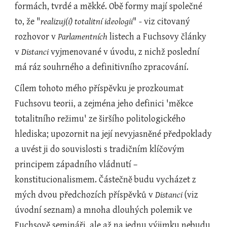
formách, tvrdé a měkké. Obě formy mají společné 
to, že "
realizuj(í) totalitní ideologii
" - viz citovaný 
rozhovor v 
Parlamentních 
listech a Fuchsovy články 
v 
Distanci
 vyjmenované v úvodu, z nichž poslední 
má ráz souhrného a definitivního zpracování.
Cílem tohoto mého příspěvku je prozkoumat 
Fuchsovu teorii, a zejména jeho definici 'měkce 
totalitního režimu' ze širšího politologického 
hlediska; upozornit na její nevyjasněné předpoklady 
a uvést ji do souvislosti s tradičním klíčovým 
principem západního vládnutí – 
konstitucionalismem. Částečně budu vycházet z 
mých dvou předchozích příspěvků v 
Distanci
 (viz 
úvodní seznam) a mnoha dlouhých polemik ve 
Fuchsově semináři, ale až na jednu výjimku nebudu 