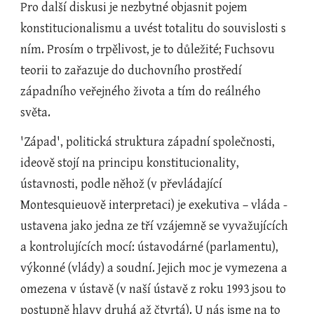
Pro další diskusi je nezbytné objasnit pojem 
konstitucionalismu a uvést totalitu do souvislosti s 
ním. Prosím o trpělivost, je to důležité; Fuchsovu 
teorii to zařazuje do duchovního prostředí 
západního veřejného života a tím do reálného 
světa.
'Západ', politická struktura západní společnosti, 
ideově stojí na principu konstitucionality, 
ústavnosti, podle něhož (v převládající 
Montesquieuově interpretaci) je exekutiva – vláda -  
ustavena jako jedna ze tří vzájemně se vyvažujících 
a kontrolujících mocí: ústavodárné (parlamentu), 
výkonné (vlády) a soudní. Jejich moc je vymezena a 
omezena v ústavě (v naší ústavě z roku 1993 jsou to 
postupně hlavy druhá až čtvrtá). U nás jsme na to 