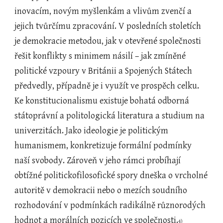
inovacím, novým myšlenkám a vlivům zvenčí a 
jejich tvůrčímu zpracování. V posledních stoletích 
je demokracie metodou, jak v otevřené společnosti 
řešit konflikty s minimem násilí – jak zmíněné 
politické vzpoury v Británii a Spojených Státech 
předvedly, případně je i využít ve prospěch celku. 
Ke konstitucionalismu existuje bohatá odborná 
státoprávní a politologická literatura a studium na 
univerzitách. Jako ideologie je politickým 
humanismem, konkretizuje formální podmínky 
naší svobody. Zároveň v jeho rámci probíhají 
obtížné politickofilosofické spory dneška o vrcholné 
autoritě v demokracii nebo o mezích soudního 
rozhodování v podmínkách radikálně různorodých 
hodnot a morálních pozicích ve společnosti.
4)