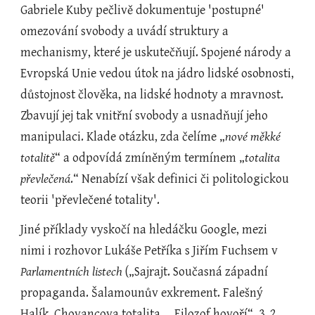
Gabriele Kuby pečlivě dokumentuje 'postupné' 
omezování svobody a uvádí struktury a 
mechanismy, které je uskutečňují. Spojené národy a 
Evropská Unie vedou útok na jádro lidské osobnosti, 
důstojnost člověka, na lidské hodnoty a mravnost. 
Zbavují jej tak vnitřní svobody a usnadňují jeho 
manipulaci. Klade otázku, zda čelíme „
nové měkké 
totalitě
“ a odpovídá zmíněným termínem „
totalita 
převlečená
.“ Nenabízí však definici či politologickou 
teorii 'převlečené totality'.
Jiné příklady vyskočí na hledáčku Google, mezi 
nimi i rozhovor Lukáše Petříka s Jiřím Fuchsem v 
Parlamentních listech
 („Sajrajt. Současná západní 
propaganda. Šalamounův exkrement. Falešný 
Halík. Chovancova totalita … Filozof hovoří“, 3. 2. 