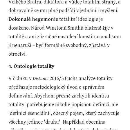
Velkého Bratra, diktátora a vůdce totalitní strany, a 
dobrovolně se mu plně podřídí v jednání i myšlení. 
Dokonalé hegemonie
 totalitní ideologie je 
dosaženo. Národ Winstonů Smithů blaženě žije v 
totalitě a ani zázračné nastolení konstitucionalismu 
ji nenaruší – byť formálně svobodný, zůstává v 
otroctví.
4. Ontologie totality
V článku v 
Distanci
 2016/3 Fuchs analýze totality 
předřazuje metodologický úvod o správném 
definování. Abychom přesně zachytili identitu 
totality, potřebujeme nikoliv popisnou definici, ale 
'definici esenciální', obecný pojem, který zachycuje 
všechny jedince 'druhu'. Například obecnina 