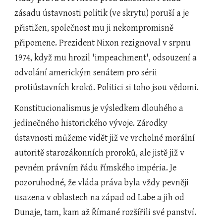
zásadu ústavnosti politik (ve skrytu) poruší a je 
přistižen, společnost mu ji nekompromisně 
připomene. Prezident Nixon rezignoval v srpnu 
1974, když mu hrozil 'impeachment', odsouzení a 
odvolání americkým senátem pro sérii 
protiústavních kroků. Politici si toho jsou vědomi.
Konstitucionalismus je výsledkem dlouhého a 
jedinečného historického vývoje. Zárodky 
ústavnosti můžeme vidět již ve vrcholné morální 
autoritě starozákonních proroků, ale jistě již v 
pevném právním řádu římského impéria. Je 
pozoruhodné, že vláda práva byla vždy pevněji 
usazena v oblastech na západ od Labe a jih od 
Dunaje, tam, kam až Římané rozšířili své panství. 