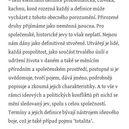
– není esenciální definice problematická; člověka, 
kachnu, koně rozezná každý a definice může 
vycházet z tohoto obecného porozumění. Přirozené 
druhy přijímáme jako neměnná jsoucna. Pro 
společenské, historické jevy to však neplatí. Nejsou 
nám dány jako definitivně stvořené. Utvářejí je lidé, 
každá pospolitost, jako součást trvalého úsilí o 
udržení života v daném a také se měnícím 
přírodním a společenském prostředí, postupně si je 
uvědomuje, tvoří pojem, dává jméno, podrobněji 
popisuje a zkoumá jejich charakteristiky. A to vše v 
rámci ideových a politických konfliktů při nichž se 
mění sledovaný jev, spolu s celou společností. 
Termíny a jejich definice bývají nástrojem ideového 
boje, což je také případ pojmu 'totalita'.