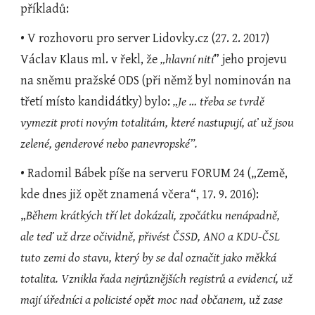
příkladů:
• V rozhovoru pro server Lidovky.cz (27. 2. 2017) 
Václav Klaus ml. v řekl, že 
„hlavní nití
” jeho projevu 
na sněmu pražské ODS (při němž byl nominován na 
třetí místo kandidátky) bylo: 
„Je … třeba se tvrdě 
vymezit proti novým totalitám, které nastupují, ať už jsou 
zelené, genderové nebo panevropské”.
• Radomil Bábek píše na serveru FORUM 24 („Země, 
kde dnes již opět znamená včera“, 17. 9. 2016): 
„
Během krátkých tří let dokázali, zpočátku nenápadně, 
ale teď už drze očividně, přivést ČSSD, ANO a KDU-ČSL 
tuto zemi do stavu, který by se dal označit jako měkká 
totalita. Vznikla řada nejrůznějších registrů a evidencí, už 
mají úředníci a policisté opět moc nad občanem, už zase 