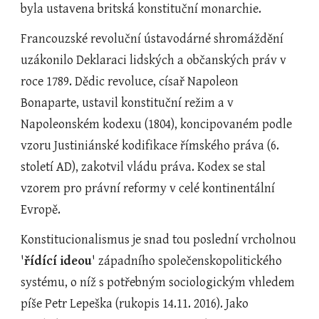
byla ustavena britská konstituční monarchie.
Francouzské revoluční ústavodárné shromáždění 
uzákonilo Deklaraci lidských a občanských práv v 
roce 1789. Dědic revoluce, císař Napoleon 
Bonaparte, ustavil konstituční režim a v 
Napoleonském kodexu (1804), koncipovaném podle 
vzoru Justiniánské kodifikace římského práva (6. 
století AD), zakotvil vládu práva. Kodex se stal 
vzorem pro právní reformy v celé kontinentální 
Evropě.
Konstitucionalismus je snad tou poslední vrcholnou 
'
řídící ideou
'
západního společenskopolitického 
systému, o níž s potřebným sociologickým vhledem 
píše Petr Lepeška (rukopis 14.11. 2016). Jako 