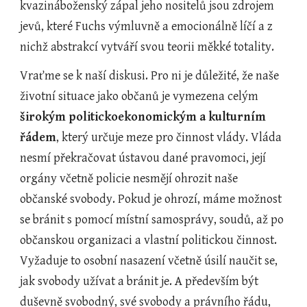
kvazináboženský zápal jeho nositelů jsou zdrojem 
jevů, které Fuchs výmluvně a emocionálně líčí a z 
nichž abstrakcí vytváří svou teorii měkké totality.
Vraťme se k naší diskusi. Pro ni je důležité, že naše 
životní situace jako občanů je vymezena celým 
širokým politickoekonomickým a kulturním 
řádem
, který určuje meze pro činnost vlády. Vláda 
nesmí překračovat ústavou dané pravomoci, její 
orgány včetně policie nesmějí ohrozit naše 
občanské svobody. Pokud je ohrozí, máme možnost 
se bránit s pomocí místní samosprávy, soudů, až po 
občanskou organizaci a vlastní politickou činnost. 
Vyžaduje to osobní nasazení včetně úsilí naučit se, 
jak svobody užívat a bránit je. A především být 
duševně svobodný, své svobody a právního řádu, 