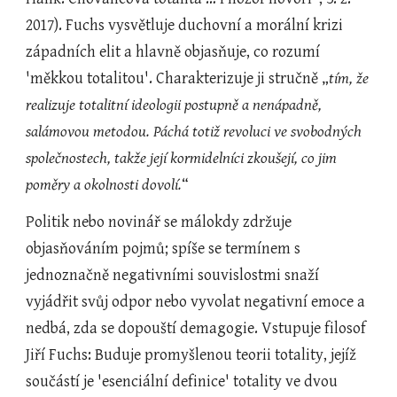
2017). Fuchs vysvětluje duchovní a morální krizi 
západních elit a hlavně objasňuje, co rozumí 
'měkkou totalitou'. Charakterizuje ji stručně „
tím, že 
realizuje totalitní ideologii postupně a nenápadně, 
salámovou metodou. Páchá totiž revoluci ve svobodných 
společnostech, takže její kormidelníci zkoušejí, co jim 
poměry a okolnosti dovolí.
“
Politik nebo novinář se málokdy zdržuje 
objasňováním pojmů; spíše se termínem s 
jednoznačně negativními souvislostmi snaží 
vyjádřit svůj odpor nebo vyvolat negativní emoce a 
nedbá, zda se dopouští demagogie. Vstupuje filosof 
Jiří Fuchs: Buduje promyšlenou teorii totality, jejíž 
součástí je 'esenciální definice' totality ve dvou 