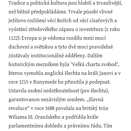
Tradice a politická kultura jsou hlubší a trvanlivější, 
než běžně předpokládáme. Trvale působí vlivné 
Ježíšovo rozlišení věcí Božích od věcí císařových a 
vyústění středověkého zápasu o investituru (z roku 
1122): Evropa si je vědoma rozdílu mezi mocí 
duchovní a světskou a tyto dvě moci pravidelně 
zůstávaly institucionálně odděleny. Dalším 
historickým mezníkem byla 'Velká charta svobod', 
kterou vymohla anglická šlechta na králi Janovi a v 
roce 1215 v Runymede ho přinutila ji podepsat. 
Ustavila osobní nedotknutelnost (pro šlechtu), 
garantovanou nezávislým soudem. „Slavná 
revoluce“ v roce 1688 povolala na britský trůn 
Wiliama III. Oranžského a podřídila krále 
parlamentnímu dohledu a právnímu řádu. Tím 