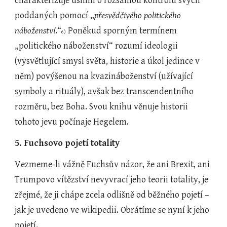
charakterizuje úsilím o rozsáhlou kontrolu svých 
poddaných pomocí „
přesvědčivého politického 
náboženství
.“
 Poněkud sporným termínem 
6)
„politického náboženství“ rozumí ideologii 
(vysvětlující smysl světa, historie a úkol jedince v 
něm) povýšenou na kvazináboženství (užívající 
symboly a rituály), avšak bez transcendentního 
rozměru, bez Boha. Svou knihu věnuje historii 
tohoto jevu počínaje Hegelem.
5. Fuchsovo pojetí totality
Vezmeme-li vážně Fuchsův názor, že ani Brexit, ani 
Trumpovo vítězství nevyvrací jeho teorii totality, je 
zřejmé, že ji chápe zcela odlišně od běžného pojetí – 
jak je uvedeno ve wikipedii. Obrátíme se nyní k jeho 
pojetí.