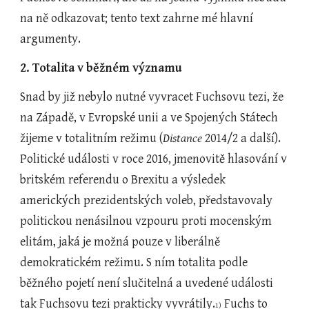
na ně odkazovat; tento text zahrne mé hlavní 
argumenty.
2. Totalita v běžném významu
Snad by již nebylo nutné vyvracet Fuchsovu tezi, že 
na Západě, v Evropské unii a ve Spojených Státech 
žijeme v totalitním režimu (
Distance 
2014/2 a další). 
Politické události v roce 2016, jmenovitě hlasování v 
britském referendu o Brexitu a výsledek 
amerických prezidentských voleb, představovaly 
politickou nenásilnou vzpouru proti mocenským 
elitám, jaká je možná pouze v liberálně 
demokratickém režimu. S ním totalita podle 
běžného pojetí není slučitelná a uvedené události 
tak Fuchsovu tezi prakticky vyvrátily.
 Fuchs to 
1)