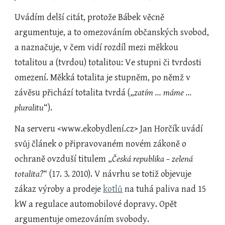
Uvádím delší citát, protože Bábek věcně 
argumentuje, a to omezováním občanských svobod, 
a naznačuje, v čem vidí rozdíl mezi měkkou 
totalitou a (tvrdou) totalitou: Ve stupni či tvrdosti 
omezení. Měkká totalita je stupněm, po němž v 
závěsu přichází totalita tvrdá („
zatím ... máme ... 
pluralitu
“).
Na serveru <www.ekobydlení.cz> Jan Horčík uvádí 
svůj článek o připravovaném novém zákoně o 
ochraně ovzduší titulem „
Česká republika – zelená 
totalita?
“ (17. 3. 2010). V návrhu se totiž objevuje 
zákaz výroby a prodeje
kotlů
 na tuhá paliva nad 15 
kW a regulace automobilové dopravy. Opět 
argumentuje omezováním svobody.