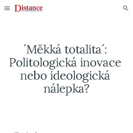
Skip to main content
Skip to navigation
´Měkká totalita´: 
Politologická inovace 
nebo ideologická 
nálepka?