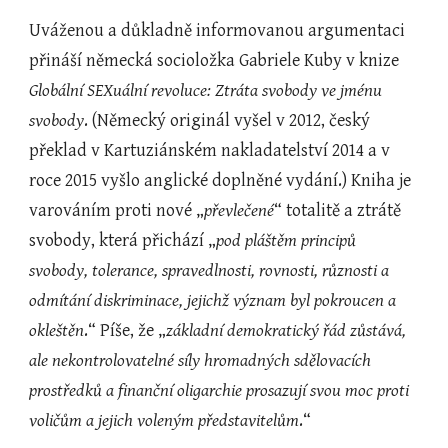
Uváženou a důkladně informovanou argumentaci 
přináší německá socioložka Gabriele Kuby v knize 
Globální SEXuální revoluce: Ztráta svobody ve jménu 
svobody
. (Německý originál vyšel v 2012, český 
překlad v Kartuziánském nakladatelství 2014 a v 
roce 2015 vyšlo anglické doplněné vydání.) Kniha je 
varováním proti nové „
převlečené
“ totalitě a ztrátě 
svobody, která přichází „
pod pláštěm principů 
svobody, tolerance, spravedlnosti, rovnosti, různosti a 
odmítání diskriminace, jejichž význam byl pokroucen a 
okleštěn
.“ Píše, že „
základní demokratický řád zůstává, 
ale nekontrolovatelné síly hromadných sdělovacích 
prostředků a finanční oligarchie prosazují svou moc proti 
voličům a jejich voleným představitelům
.“