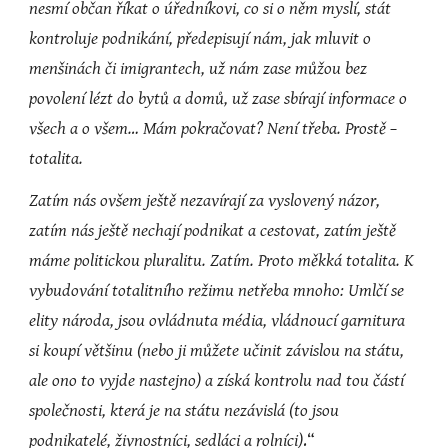
nesmí občan říkat o úředníkovi, co si o něm myslí, stát 
kontroluje podnikání, předepisují nám, jak mluvit o 
menšinách či imigrantech, už nám zase můžou bez 
povolení lézt do bytů a domů, už zase sbírají informace o 
všech a o všem… Mám pokračovat? Není třeba. Prostě – 
totalita.
Zatím nás ovšem ještě nezavírají za vyslovený názor, 
zatím nás ještě nechají podnikat a cestovat, zatím ještě 
máme politickou pluralitu. Zatím. Proto měkká totalita. K 
vybudování totalitního režimu netřeba mnoho: Umlčí se 
elity národa, jsou ovládnuta média, vládnoucí garnitura 
si koupí většinu (nebo ji můžete učinit závislou na státu, 
ale ono to vyjde nastejno) a získá kontrolu nad tou částí 
společnosti, která je na státu nezávislá (to jsou 
podnikatelé, živnostníci, sedláci a rolníci)
.“