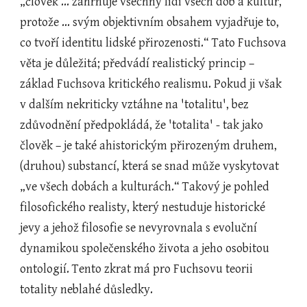
„člověk ... zahrnuje všechny lidi všech dob a kultur, 
protože ... svým objektivním obsahem vyjadřuje to, 
co tvoří identitu lidské přirozenosti.“ Tato Fuchsova 
věta je důležitá; předvádí realistický princip – 
základ Fuchsova kritického realismu. Pokud ji však 
v dalším nekriticky vztáhne na 'totalitu', bez 
zdůvodnění předpokládá, že 'totalita' - tak jako 
člověk – je také ahistorickým přirozeným druhem, 
(druhou) substancí, která se snad může vyskytovat 
„ve všech dobách a kulturách.“ Takový je pohled 
filosofického realisty, který nestuduje historické 
jevy a jehož filosofie se nevyrovnala s evoluční 
dynamikou společenského života a jeho osobitou 
ontologií. Tento zkrat má pro Fuchsovu teorii 
totality neblahé důsledky.