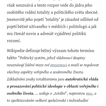
však neuznává a tento rozpor vede do jádra jeho 
osobitého vidění totality a politického světa obecně. 
Jmenovitě jeho pojetí 'totality' je zásadně odlišné od 
pojetí běžně užívaného v médiích i politologii a jak 
mu čtenář novin a adresát vyjádření politiků 
rozumí.
Wikipedie definuje běžný význam tohoto termínu 
takto: "
Politický systém, jehož vládnoucí skupiny 
neuznávají žádné meze své
pravomoci
 a snaží se regulovat 
všechny aspekty veřejného a soukromého života. 
Základními znaky totalitarismu jsou 
autokratická vláda 
a prosazování politické ideologie v oblasti veřejného i 
osobního života
. ... usiluje o „totální“, naprostou
moc
, a 
to zpolitizováním veškeré společenské i individuální 