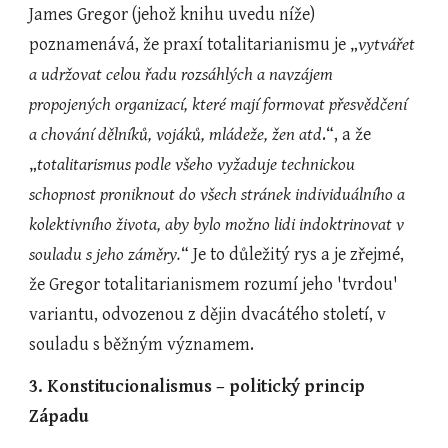
James Gregor (jehož knihu uvedu níže) 
poznamenává, že praxí totalitarianismu je „
vytvářet 
a udržovat celou řadu rozsáhlých a navzájem 
propojených organizací, které mají formovat přesvědčení 
a chování dělníků, vojáků, mládeže, žen atd
.“, a že 
„
totalitarismus podle všeho vyžaduje technickou 
schopnost proniknout do všech stránek individuálního a 
kolektivního života, aby bylo možno lidi indoktrinovat v 
souladu s jeho záměry.
“ Je to důležitý rys a je zřejmé, 
že Gregor totalitarianismem rozumí jeho 'tvrdou' 
variantu, odvozenou z dějin dvacátého století, v 
souladu s běžným významem.
3. Konstitucionalismus – politický princip 
Západu