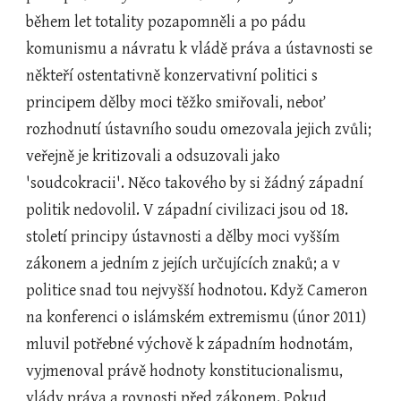
během let totality pozapomněli a po pádu 
komunismu a návratu k vládě práva a ústavnosti se 
někteří ostentativně konzervativní politici s 
principem dělby moci těžko smiřovali, neboť 
rozhodnutí ústavního soudu omezovala jejich zvůli; 
veřejně je kritizovali a odsuzovali jako 
'soudcokracii'. Něco takového by si žádný západní 
politik nedovolil. V západní civilizaci jsou od 18. 
století principy ústavnosti a dělby moci vyšším 
zákonem a jedním z jejích určujících znaků; a v 
politice snad tou nejvyšší hodnotou. Když Cameron 
na konferenci o islámském extremismu (únor 2011) 
mluvil potřebné výchově k západním hodnotám, 
vyjmenoval právě hodnoty konstitucionalismu, 
vlády práva a rovnosti před zákonem. Pokud 