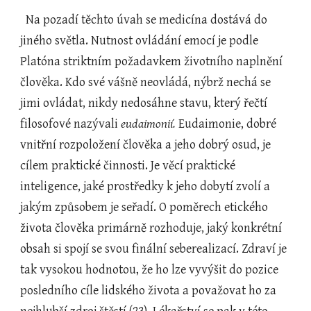
  Na pozadí těchto úvah se medicína dostává do 
jiného světla. Nutnost ovládání emocí je podle 
Platóna striktním požadavkem životního naplnění 
člověka. Kdo své vášně neovládá, nýbrž nechá se 
jimi ovládat, nikdy nedosáhne stavu, který řečtí 
filosofové nazývali 
eudaimonií.
 Eudaimonie, dobré 
vnitřní rozpoložení člověka a jeho dobrý osud, je 
cílem praktické činnosti. Je věcí praktické 
inteligence, jaké prostředky k jeho dobytí zvolí a 
jakým způsobem je seřadí. O poměrech etického 
života člověka primárně rozhoduje, jaký konkrétní 
obsah si spojí se svou finální seberealizací. Zdraví je 
tak vysokou hodnotou, že ho lze vyvýšit do pozice 
posledního cíle lidského života a považovat ho za 