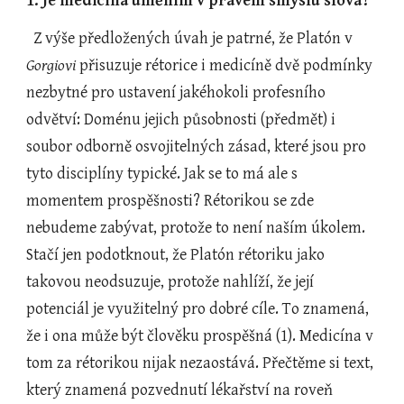
1. Je medicína uměním v pravém smyslu slova?
  Z výše předložených úvah je patrné, že Platón v 
Gorgiovi
 přisuzuje rétorice i medicíně dvě podmínky 
nezbytné pro ustavení jakéhokoli profesního 
odvětví: Doménu jejich působnosti (předmět) i 
soubor odborně osvojitelných zásad, které jsou pro 
tyto disciplíny typické. Jak se to má ale s 
momentem prospěšnosti? Rétorikou se zde 
nebudeme zabývat, protože to není naším úkolem. 
Stačí jen podotknout, že Platón rétoriku jako 
takovou neodsuzuje, protože nahlíží, že její 
potenciál je využitelný pro dobré cíle. To znamená, 
že i ona může být člověku prospěšná (1). Medicína v 
tom za rétorikou nijak nezaostává. Přečtěme si text, 
který znamená pozvednutí lékařství na roveň 