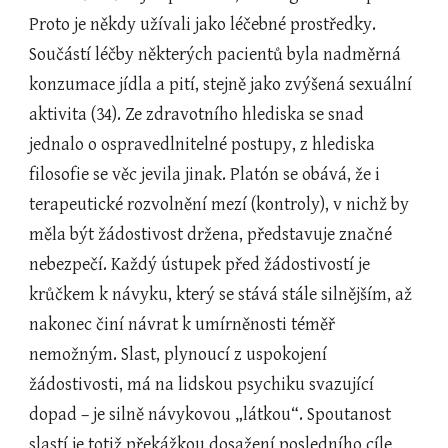
Proto je někdy užívali jako léčebné prostředky. 
Součástí léčby některých pacientů byla nadměrná 
konzumace jídla a pití, stejně jako zvýšená sexuální 
aktivita (34). Ze zdravotního hlediska se snad 
jednalo o ospravedlnitelné postupy, z hlediska 
filosofie se věc jevila jinak. Platón se obává, že i 
terapeutické rozvolnění mezí (kontroly), v nichž by 
měla být žádostivost držena, představuje značné 
nebezpečí. Každý ústupek před žádostivostí je 
krůčkem k návyku, který se stává stále silnějším, až 
nakonec činí návrat k umírněnosti téměř 
nemožným. Slast, plynoucí z uspokojení 
žádostivosti, má na lidskou psychiku svazující 
dopad – je silně návykovou „látkou“. Spoutanost 
slastí je totiž překážkou dosažení posledního cíle 