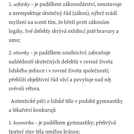
1. 
sofistiky
 – je padělkem zákonodárství, neustavuje 
a nerespektuje skutečný řád (zákon), nýbrž svádí 
myšlení na scestí tím, že hřeší proti zákonům 
logiky. Své defekty skrývá exhibicí jisté bravury a 
umu;
2. 
rétoriky
 – je padělkem soudnictví; zabraňuje 
nahlédnutí skutečných defektů v rovině života 
lidského jedince i v rovině života společnosti; 
přehlíží objektivní řád věcí a povyšuje nad něj 
svévoli rétora.
  Autentické péči o lidské tělo v podobě gymnastiky 
a lékařství konkurují:
1. 
kosmetika
 – je padělkem gymnastiky; překrývá 
špatný stav těla umělou krásou;