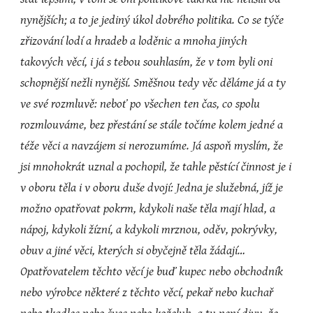
nynějších; a to je jediný úkol dobrého politika. Co se týče 
zřizování lodí a hradeb a loděnic a mnoha jiných 
takových věcí, i já s tebou souhlasím, že v tom byli oni 
schopnější nežli nynější. Směšnou tedy věc děláme já a ty 
ve své rozmluvě: neboť po všechen ten čas, co spolu 
rozmlouváme, bez přestání se stále točíme kolem jedné a 
téže věci a navzájem si nerozumíme. Já aspoň myslím, že 
jsi mnohokrát uznal a pochopil, že tahle pěstící činnost je i 
v oboru těla i v oboru duše dvojí: Jedna je služebná, jíž je 
možno opatřovat pokrm, kdykoli naše těla mají hlad, a 
nápoj, kdykoli žízní, a kdykoli mrznou, oděv, pokrývky, 
obuv a jiné věci, kterých si obyčejně těla žádají…
Opatřovatelem těchto věcí je buď kupec nebo obchodník 
nebo výrobce některé z těchto věcí, pekař nebo kuchař 