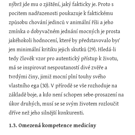
nýbrž jde mu o zjištění, jaký fakticky je. Proto s 
pocitem nadřazenosti poukazuje k faktickému 
způsobu chování jedinců v animální říši a jeho 
zmínka o dobyvačném jednání mocných je prosta 
jakéhokoli hodnocení, které by představovalo byť 
jen minimální kritiku jejich skutků (29). Hledá-li 
tedy člověk vzor pro autentický přístup k životu, 
má se inspirovat nespoutaností divé zvěře a 
tvrdými činy, jimiž mocní plní touhy svého 
vlastního ega (30). V přírodě se vše rozhoduje na 
základě boje, a kdo není schopen sebe-prosazení na 
úkor druhých, musí se se svým životem rozloučit 
dříve než jeho silnější konkurenti.
1.3. Omezená kompetence medicíny