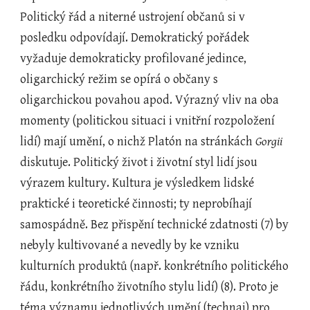
Politický řád a niterné ustrojení občanů si v 
posledku odpovídají. Demokratický pořádek 
vyžaduje demokraticky profilované jedince, 
oligarchický režim se opírá o občany s 
oligarchickou povahou apod. Výrazný vliv na oba 
momenty (politickou situaci i vnitřní rozpoložení 
lidí) mají umění, o nichž Platón na stránkách 
Gorgii
diskutuje. Politický život i životní styl lidí jsou 
výrazem kultury. Kultura je výsledkem lidské 
praktické i teoretické činnosti; ty neprobíhají 
samospádně. Bez přispění technické zdatnosti (7) by 
nebyly kultivované a nevedly by ke vzniku 
kulturních produktů (např. konkrétního politického 
řádu, konkrétního životního stylu lidí) (8). Proto je 
téma významu jednotlivých umění (technai) pro 