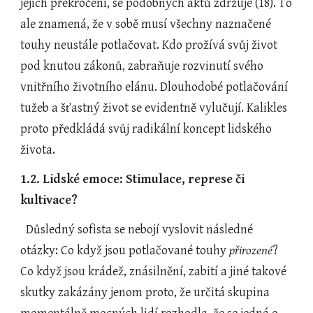
jejich překročení, se podobných aktů zdržuje (18). To 
ale znamená, že v sobě musí všechny naznačené 
touhy neustále potlačovat. Kdo prožívá svůj život 
pod knutou zákonů, zabraňuje rozvinutí svého 
vnitřního životního elánu. Dlouhodobé potlačování 
tužeb a šťastný život se evidentně vylučují. Kalikles 
proto předkládá svůj radikální koncept lidského 
života.
1.2. Lidské emoce: Stimulace, represe či 
kultivace?
  Důsledný sofista se nebojí vyslovit následné 
otázky: Co když jsou potlačované touhy 
přirozené
? 
Co když jsou krádež, znásilnění, zabití a jiné takové 
skutky zakázány jenom proto, že určitá skupina 