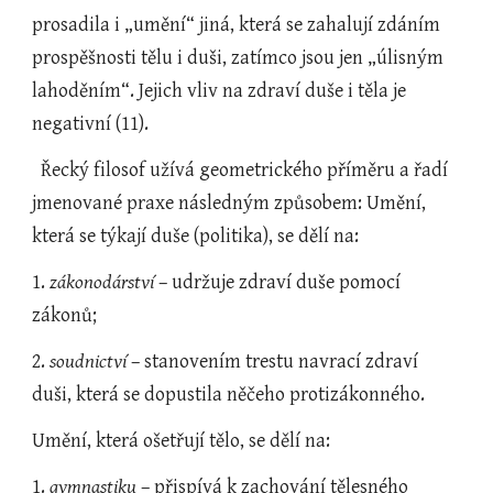
prosadila i „umění“ jiná, která se zahalují zdáním 
prospěšnosti tělu i duši, zatímco jsou jen „úlisným 
lahoděním“. Jejich vliv na zdraví duše i těla je 
negativní (11).
  Řecký filosof užívá geometrického příměru a řadí 
jmenované praxe následným způsobem: Umění, 
která se týkají duše (politika), se dělí na:
1. 
zákonodárství
 –
udržuje zdraví duše pomocí 
zákonů;
2. 
soudnictví
 – stanovením trestu navrací zdraví 
duši, která se dopustila něčeho protizákonného.
Umění, která ošetřují tělo, se dělí na:
1. 
gymnastiku
 – přispívá k zachování tělesného 