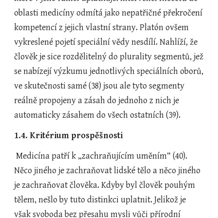
oblasti medicíny odmítá jako nepatřičné překročení 
kompetencí z jejich vlastní strany. Platón ovšem 
vykreslené pojetí speciální vědy nesdílí. Nahlíží, že 
člověk je sice rozdělitelný do plurality segmentů, jež 
se nabízejí výzkumu jednotlivých speciálních oborů, 
ve skutečnosti samé (38) jsou ale tyto segmenty 
reálně propojeny a zásah do jednoho z nich je 
automaticky zásahem do všech ostatních (39).
1.4. Kritérium prospěšnosti   
 Medicína patří k „zachraňujícím uměním“ (40). 
Něco jiného je zachraňovat lidské tělo a něco jiného 
je zachraňovat člověka. Kdyby byl člověk pouhým 
tělem, nešlo by tuto distinkci uplatnit. Jelikož je 
však svoboda bez přesahu mysli vůči přírodní 