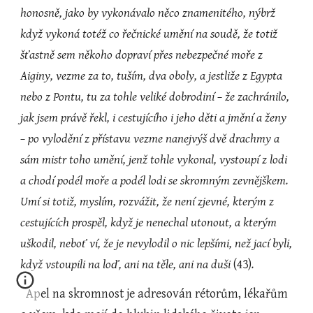
honosně, jako by vykonávalo něco znamenitého, nýbrž 
když vykoná totéž co řečnické umění na soudě, že totiž 
šťastně sem někoho dopraví přes nebezpečné moře z 
Aiginy, vezme za to, tuším, dva oboly, a jestliže z Egypta 
nebo z Pontu, tu za tohle veliké dobrodiní – že zachránilo, 
jak jsem právě řekl, i cestujícího i jeho děti a jmění a ženy 
– po vylodění z přístavu vezme nanejvýš dvě drachmy a 
sám mistr toho umění, jenž tohle vykonal, vystoupí z lodi 
a chodí podél moře a podél lodi se skromným zevnějškem. 
Umí si totiž, myslím, rozvážit, že není zjevné, kterým z 
cestujících prospěl, když je nenechal utonout, a kterým 
uškodil, neboť ví, že je nevylodil o nic lepšími, než jací byli, 
když vstoupili na loď, ani na těle, ani na duši 
(43)
.
  Apel na skromnost je adresován rétorům, lékařům 