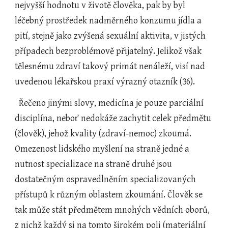
nejvyšší hodnotu v životě člověka, pak by byl 
léčebný prostředek nadměrného konzumu jídla a 
pití, stejně jako zvýšená sexuální aktivita, v jistých 
případech bezproblémově přijatelný. Jelikož však 
tělesnému zdraví takový primát nenáleží, visí nad 
uvedenou lékařskou praxí výrazný otazník (36).
  Řečeno jinými slovy, medicína je pouze parciální 
disciplína, neboť nedokáže zachytit celek předmětu 
(člověk), jehož kvality (zdraví-nemoc) zkoumá. 
Omezenost lidského myšlení na straně jedné a 
nutnost specializace na straně druhé jsou 
dostatečným ospravedlněním specializovaných 
přístupů k různým oblastem zkoumání. Člověk se 
tak může stát předmětem mnohých vědních oborů, 
z nichž každý si na tomto širokém poli (materiální 