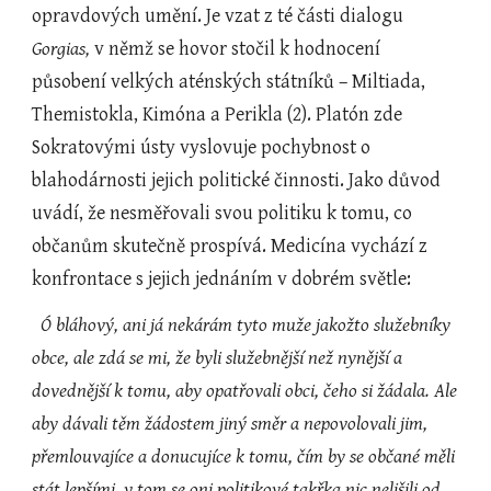
opravdových umění. Je vzat z té části dialogu 
Gorgias,
 v němž se hovor stočil k hodnocení 
působení velkých aténských státníků – Miltiada, 
Themistokla, Kimóna a Perikla (2). Platón zde 
Sokratovými ústy vyslovuje pochybnost o 
blahodárnosti jejich politické činnosti. Jako důvod 
uvádí, že nesměřovali svou politiku k tomu, co 
občanům skutečně prospívá. Medicína vychází z 
konfrontace s jejich jednáním v dobrém světle:
Ó bláhový, ani já nekárám tyto muže jakožto služebníky 
obce, ale zdá se mi, že byli služebnější než nynější a 
dovednější k tomu, aby opatřovali obci, čeho si žádala. Ale 
aby dávali těm žádostem jiný směr a nepovolovali jim, 
přemlouvajíce a donucujíce k tomu, čím by se občané měli 
stát lepšími, v tom se oni politikové takřka nic nelišili od 