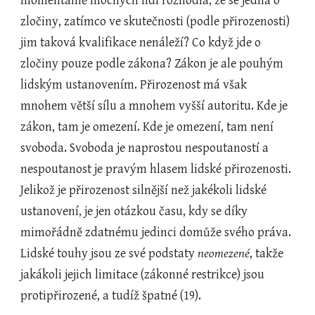
momentálně mocných lidí rozhodla, že se jedná o 
zločiny, zatímco ve skutečnosti (podle přirozenosti) 
jim taková kvalifikace nenáleží? Co když jde o 
zločiny pouze podle zákona? Zákon je ale pouhým 
lidským ustanovením. Přirozenost má však 
mnohem větší sílu a mnohem vyšší autoritu. Kde je 
zákon, tam je omezení. Kde je omezení, tam není 
svoboda. Svoboda je naprostou nespoutaností a 
nespoutanost je pravým hlasem lidské přirozenosti. 
Jelikož je přirozenost silnější než jakékoli lidské 
ustanovení, je jen otázkou času, kdy se díky 
mimořádně zdatnému jedinci domůže svého práva. 
Lidské touhy jsou ze své podstaty 
neomezené
, takže 
jakákoli jejich limitace (zákonné restrikce) jsou 
protipřirozené, a tudíž špatné (19).