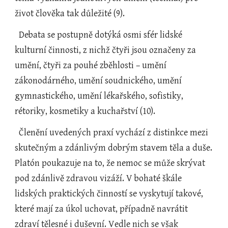
život člověka tak důležité (9).
  Debata se postupně dotýká osmi sfér lidské 
kulturní činnosti, z nichž čtyři jsou označeny za 
umění, čtyři za pouhé zběhlosti – umění 
zákonodárného, umění soudnického, umění 
gymnastického, umění lékařského, sofistiky, 
rétoriky, kosmetiky a kuchařství (10).
  Členění uvedených praxí vychází z distinkce mezi 
skutečným a zdánlivým dobrým stavem těla a duše. 
Platón poukazuje na to, že nemoc se může skrývat 
pod zdánlivě zdravou vizáží. V bohaté škále 
lidských praktických činností se vyskytují takové, 
které mají za úkol uchovat, případně navrátit 
zdraví tělesné i duševní. Vedle nich se však 