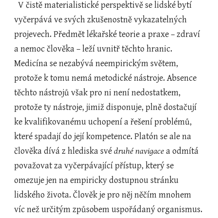
  V čistě materialistické perspektivě se lidské bytí 
vyčerpává ve svých zkušenostně vykazatelných 
projevech. Předmět lékařské teorie a praxe – zdraví 
a nemoc člověka – leží uvnitř těchto hranic. 
Medicína se nezabývá neempirickým světem, 
protože k tomu nemá metodické nástroje. Absence 
těchto nástrojů však pro ni není nedostatkem, 
protože ty nástroje, jimiž disponuje, plně dostačují 
ke kvalifikovanému uchopení a řešení problémů, 
které spadají do její kompetence. Platón se ale na 
člověka dívá z hlediska své 
druhé navigace
 a odmítá 
považovat za vyčerpávající přístup, který se 
omezuje jen na empiricky dostupnou stránku 
lidského života. Člověk je pro něj něčím mnohem 
víc než určitým způsobem uspořádaný organismus. 