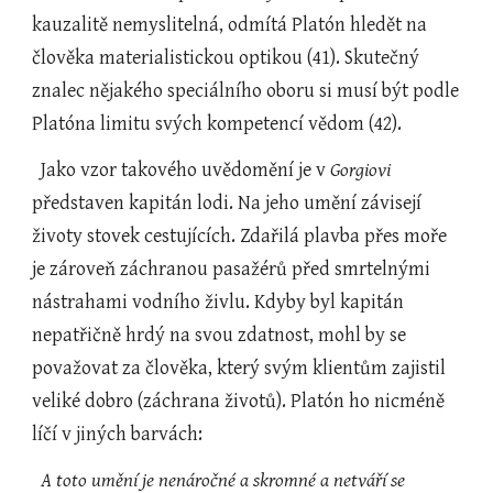
kauzalitě nemyslitelná, odmítá Platón hledět na 
člověka materialistickou optikou (41). Skutečný 
znalec nějakého speciálního oboru si musí být podle 
Platóna limitu svých kompetencí vědom (42).
  Jako vzor takového uvědomění je v 
Gorgiovi
představen kapitán lodi. Na jeho umění závisejí 
životy stovek cestujících. Zdařilá plavba přes moře 
je zároveň záchranou pasažérů před smrtelnými 
nástrahami vodního živlu. Kdyby byl kapitán 
nepatřičně hrdý na svou zdatnost, mohl by se 
považovat za člověka, který svým klientům zajistil 
veliké dobro (záchrana životů). Platón ho nicméně 
líčí v jiných barvách:
A toto umění je nenáročné a skromné a netváří se 