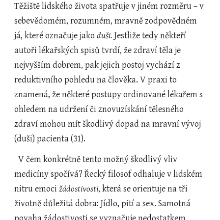
Těžiště lidského života spatřuje v jiném rozměru – v 
sebevědomém, rozumném, mravně zodpovědném 
já, které označuje jako 
duši.
 Jestliže tedy někteří 
autoři lékařských spisů tvrdí, že zdraví těla je 
nejvyšším dobrem, pak jejich postoj vychází z 
reduktivního pohledu na člověka. V praxi to 
znamená, že některé postupy ordinované lékařem s 
ohledem na udržení či znovuzískání tělesného 
zdraví mohou mít škodlivý dopad na mravní vývoj 
(duši) pacienta (31).
  V čem konkrétně tento možný škodlivý vliv 
medicíny spočívá? Řecký filosof odhaluje v lidském 
nitru emoci 
žádostivosti
, která se orientuje na tři 
životně důležitá dobra: Jídlo, pití a sex. Samotná 
povaha žádostivosti se vyznačuje nedostatkem 