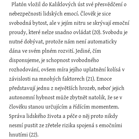
  Platón vložil do Kaliklových úst své přesvědčení o 
nebezpečnosti lidských emocí. Člověk je sice 
svobodná bytost, ale v jejím nitru se skrývají emoční 
proudy, které nelze snadno ovládat (20). Svobodu je 
nutné dobývat, protože nám není automaticky 
dána ve svém plném rozvití. Jediné, čím 
disponujeme, je schopnost svobodného 
rozhodování, ovšem míra jejího uplatnění kolísá v 
závislosti na mnohých faktorech (21). Emoce 
představují jednu z největších hrozeb, neboť jejich 
autonomní hybnost může zbytnět natolik, že se v 
člověku stanou určujícím a řídícím momentem. 
Správa lidského života a péče o něj proto nikdy 
nesmí pustit ze zřetele rizika spojená s emočními 
hnutími (22).