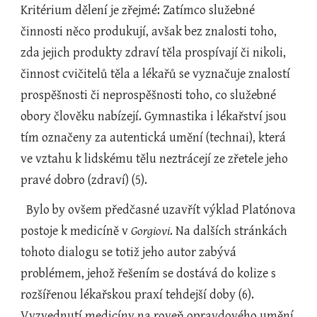
Kritérium dělení je zřejmé: Zatímco služebné 
činnosti něco produkují, avšak bez znalosti toho, 
zda jejich produkty zdraví těla prospívají či nikoli, 
činnost cvičitelů těla a lékařů se vyznačuje znalostí 
prospěšnosti či neprospěšnosti toho, co služebné 
obory člověku nabízejí. Gymnastika i lékařství jsou 
tím označeny za autentická umění (technai), která 
ve vztahu k lidskému tělu neztrácejí ze zřetele jeho 
pravé dobro (zdraví) (5).
  Bylo by ovšem předčasné uzavřít výklad Platónova 
postoje k medicíně v 
Gorgiovi
. Na dalších stránkách 
tohoto dialogu se totiž jeho autor zabývá 
problémem, jehož řešením se dostává do kolize s 
rozšířenou lékařskou praxí tehdejší doby (6). 
Vyzvednutí medicíny na roveň opravdového umění 