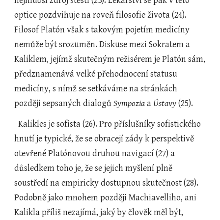
nejhlubší zdroj štěstí (23). Lékařství se pak v této 
optice pozdvihuje na roveň filosofie života (24). 
Filosof Platón však s takovým pojetím medicíny 
nemůže být srozuměn. Diskuse mezi Sokratem a 
Kaliklem, jejímž skutečným režisérem je Platón sám, 
předznamenává velké přehodnocení statusu 
medicíny, s nímž se setkáváme na stránkách 
později sepsaných dialogů 
Sympozia 
a
 Ústavy 
(25).
  Kalikles je sofista (26). Pro příslušníky sofistického 
hnutí je typické, že se obracejí zády k perspektivě 
otevřené Platónovou druhou navigací (27) a 
důsledkem toho je, že se jejich myšlení plně 
soustředí na empiricky dostupnou skutečnost (28). 
Podobně jako mnohem později Machiavelliho, ani 
Kalikla příliš nezajímá, jaký by člověk měl být, 