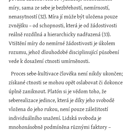
míry, sama ze sebe je bezbřehostí, nemírností, 
nenasytností (32). Míra jí může být uložena pouze 
zvnějšku – od schopnosti, která je od žádostivosti 
reálně rozdílná a hierarchicky nadřazená (33). 
Vtištění míry do nemírné žádostivosti je úkolem 
rozumu, jehož dlouhodobé disciplinující působení 
vede k dosažení ctnosti umírněnosti.
  Proces sebe-kultivace člověka není nikdy ukončen; 
získané ctnosti se mohou opět oslabovat či dokonce 
úplně zaniknout. Platón si je vědom toho, že 
seberealizace jedince, která je díky jeho svobodě 
vložena do jeho rukou, není pouze záležitostí 
individuálního snažení. Lidská svoboda je 
mnohonásobně podmíněna různými faktory – 