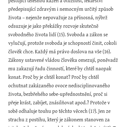
pěstující tělesnou kázeň a otužilost, lékařství 
předepisující zdravým i nemocným určitý způsob 
života – nejenže nepovažuje za přínosná, nýbrž 
odsuzuje je jako překážky rozvoje skutečně 
svobodného života lidí (15). Svoboda a zákon se 
vylučují, protože svoboda je schopností činit, cokoli 
člověk chce. Každý má právo doslova na vše (16). 
Zákony ustavené vládou člověka omezují, poněvadž 
mu zakazují řadu činností, které by chtěl naopak 
konat. Proč by je chtěl konat? Proč by chtěl 
ochutnat zakázaného ovoce nedisciplinovaného 
života, bezbřehého sebe-upřednostnění, proč si 
přeje krást, zabíjet, znásilňovat apod.? Protože v 
sobě odhaluje touhu po těchto věcech (17). Jen ze 
strachu z postihu, který je zákonem stanoven za 