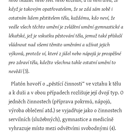
nebo tkadlec nebo švec nebo koželuh, a tu není divu, že 
když je takovým opatřovatelem, že se zdá sám sobě i 
ostatním lidem pěstitelem těla, každému, kdo neví, že 
vedle všech těchto umění je zvláštní umění gymnastické a 
lékařské, jež je vskutku pěstování těla, jemuž také přísluší 
vládnout nad všemi těmito uměními a užívat jejich 
výkonů, protože ví, které z jídel nebo nápojů je prospěšné 
pro zdraví těla, kdežto všechna tahle ostatní umění to 
nevědí 
(3).
  Platón hovoří o „pěstící činnosti“ ve vztahu k tělu 
a k duši a v obou případech rozlišuje její dvojí typ. O 
jedněch činnostech (příprava pokrmů, nápojů, 
výroba oblečení atd.) se vyjadřuje jako o činnostech 
servilních (služebných), gymnastice a medicíně 
vyhrazuje místo mezi odvětvími svobodnými (4). 