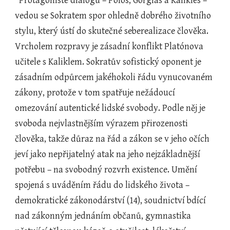
  Protagonisté dialogu – Pólos, Gorgias a Kalikles – 
vedou se Sokratem spor ohledně dobrého životního 
stylu, který ústí do skutečné seberealizace člověka. 
Vrcholem rozpravy je zásadní konflikt Platónova 
učitele s Kaliklem. Sokratův sofistický oponent je 
zásadním odpůrcem jakéhokoli řádu vynucovaném 
zákony, protože v tom spatřuje nežádoucí 
omezování autentické lidské svobody. Podle něj je 
svoboda nejvlastnějším výrazem přirozenosti 
člověka, takže důraz na řád a zákon se v jeho očích 
jeví jako nepřijatelný atak na jeho nejzákladnější 
potřebu – na svobodný rozvrh existence. Umění 
spojená s uváděním řádu do lidského života – 
demokratické zákonodárství (14), soudnictví bdící 
nad zákonným jednáním občanů, gymnastika 