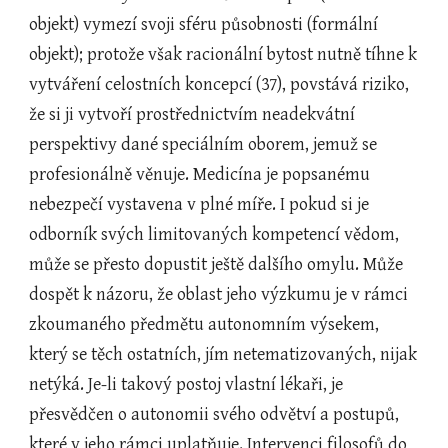
objekt) vymezí svoji sféru působnosti (formální 
objekt); protože však racionální bytost nutně tíhne k 
vytváření celostních koncepcí (37), povstává riziko, 
že si ji vytvoří prostřednictvím neadekvátní 
perspektivy dané speciálním oborem, jemuž se 
profesionálně věnuje. Medicína je popsanému 
nebezpečí vystavena v plné míře. I pokud si je 
odborník svých limitovaných kompetencí vědom, 
může se přesto dopustit ještě dalšího omylu. Může 
dospět k názoru, že oblast jeho výzkumu je v rámci 
zkoumaného předmětu autonomním výsekem, 
který se těch ostatních, jím netematizovaných, nijak 
netýká. Je-li takový postoj vlastní lékaři, je 
přesvědčen o autonomii svého odvětví a postupů, 
které v jeho rámci uplatňuje. Intervenci filosofů do 