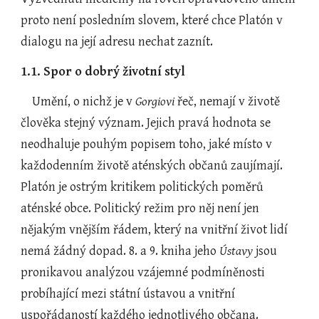
proto není posledním slovem, které chce Platón v 
dialogu na její adresu nechat zaznít.
1.1. Spor o dobrý životní styl
    Umění, o nichž je v 
Gorgiovi 
řeč, nemají v životě 
člověka stejný význam. Jejich pravá hodnota se 
neodhaluje pouhým popisem toho, jaké místo v 
každodenním životě aténských občanů zaujímají. 
Platón je ostrým kritikem politických poměrů 
aténské obce. Politický režim pro něj není jen 
nějakým vnějším řádem, který na vnitřní život lidí 
nemá žádný dopad. 8. a 9. kniha jeho 
Ústavy
 jsou 
pronikavou analýzou vzájemné podmíněnosti 
probíhající mezi státní ústavou a vnitřní 
uspořádaností každého jednotlivého občana. 