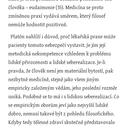
člověka – eudaimonie (35). Medicína se proto 
zmíněnou praxí vydává směrem, který filosof 
nemůže hodnotit pozitivně.
  Platón nahlíží i důvod, proč lékařská praxe může 
pacienty tomuto nebezpečí vystavit. Je jím její 
metodická nekompetence vzhledem k problému 
lidské přirozenosti a lidské seberealizace. Je-li 
pravda, že člověk není jen materiální bytostí, pak 
nezbytně medicíně, stejně jako všem jiným 
empiricky založeným vědám, jeho poslední rozměr 
uniká. Podobně se to má i s lidskou seberealizací. Co 
se empirickým oborům jeví jako nejvyšší lidské 
dobro, nemusí takové být z pohledu filosofického. 
Kdyby tedy tělesné zdraví skutečně představovalo 