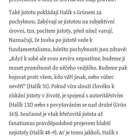
Také jistotu pokládají Halík s Grünem za 
pochybnou. Zabývají se jistotou na subjektivní 
úrovni, tzn. pocitem jistoty, před nímž varují. 
Naznačují, že touha po jistotě vede k 
fundamentalismu, kdežto pochybnosti jsou zdravé: 
„Když k sobě ale svou nevíru nepustíme, budeme ji 
muset promítnout do něčeho vnějšího. Budeme pak 
bojovat proti všem, kdo věří jinak, nebo vůbec 
nevěří“ (Halík 31). Pokud víra slouží člověku k 
získání jistoty v životě, je spojená s autoritářstvím 
(Halík 132) nebo s povyšováním se nad druhé (Grün 
163). Současně je však křečovitá jistota až 
fanatismus pravděpodobně projevem hlubší 
nejistoty (Halík 48–9). Ať je tomu jakkoli, Halík s 