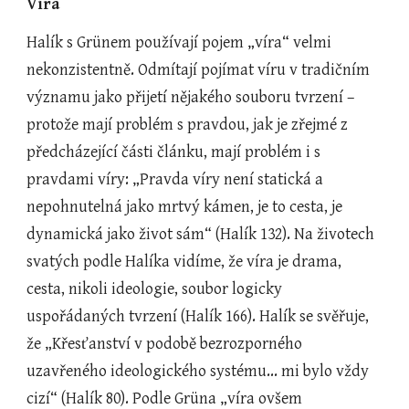
Víra
Halík s Grünem používají pojem „víra“ velmi 
nekonzistentně. Odmítají pojímat víru v tradičním 
významu jako přijetí nějakého souboru tvrzení – 
protože mají problém s pravdou, jak je zřejmé z 
předcházející části článku, mají problém i s 
pravdami víry: „Pravda víry není statická a 
nepohnutelná jako mrtvý kámen, je to cesta, je 
dynamická jako život sám“ (Halík 132). Na životech 
svatých podle Halíka vidíme, že víra je drama, 
cesta, nikoli ideologie, soubor logicky 
uspořádaných tvrzení (Halík 166). Halík se svěřuje, 
že „Křesťanství v podobě bezrozporného 
uzavřeného ideologického systému... mi bylo vždy 
cizí“ (Halík 80). Podle Grüna „víra ovšem 