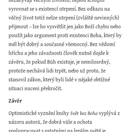
nezabývají věčným životem, nejsou schopni 
vyrovnat se s existencí utrpení. Bez odkazu na 
věčný život totiž nelze utrpení (zvláště nevinných) 
přijmout – lze ho vysvětlit jen jako Boží chybu nebo 
použít jako argument proti existenci Boha, který by 
měl být dobrý a současně všemocný. Bez vědomí 
hříchu a jeho závažnosti člověk nutně dojde k 
závěru, že pokud Bůh existuje, je nemilosrdný, 
protože nechává lidi trpět, nebo už proto, že 
stanovil zákon, který byli lidé v nějaké obtížné 
situaci nuceni překročit.
Závěr
Optimistické vyznění knihy 
Svět bez Boha
 vyplývá z 
názoru autorů, že dobrá vůle a ochota 
spolupracovat s ostatními na lepším světě je 