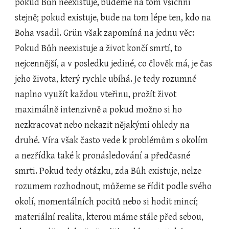
pokud Bůh neexistuje, budeme na tom všichni 
stejně; pokud existuje, bude na tom lépe ten, kdo na 
Boha vsadil. Grün však zapomíná na jednu věc: 
Pokud Bůh neexistuje a život končí smrtí, to 
nejcennější, a v posledku jediné, co člověk má, je čas 
jeho života, který rychle ubíhá. Je tedy rozumné 
naplno využít každou vteřinu, prožít život 
maximálně intenzivně a pokud možno si ho 
nezkracovat nebo nekazit nějakými ohledy na 
druhé. Víra však často vede k problémům s okolím 
a nezřídka také k pronásledování a předčasné 
smrti. Pokud tedy otázku, zda Bůh existuje, nelze 
rozumem rozhodnout, můžeme se řídit podle svého 
okolí, momentálních pocitů nebo si hodit mincí; 
materiální realita, kterou máme stále před sebou, 