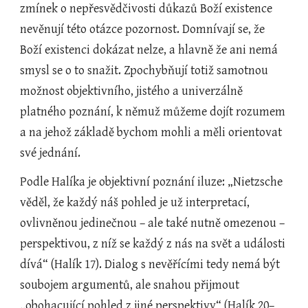
zmínek o nepřesvědčivosti důkazů Boží existence 
nevěnují této otázce pozornost. Domnívají se, že 
Boží existenci dokázat nelze, a hlavně že ani nemá 
smysl se o to snažit. Zpochybňují totiž samotnou 
možnost objektivního, jistého a univerzálně 
platného poznání, k němuž můžeme dojít rozumem 
a na jehož základě bychom mohli a měli orientovat 
své jednání.
Podle Halíka je objektivní poznání iluze: „Nietzsche 
věděl, že každý náš pohled je už interpretací, 
ovlivněnou jedinečnou – ale také nutně omezenou – 
perspektivou, z níž se každý z nás na svět a události 
dívá“ (Halík 17). Dialog s nevěřícími tedy nemá být 
soubojem argumentů, ale snahou přijmout 
„obohacující pohled z jiné perspektivy“ (Halík 20–