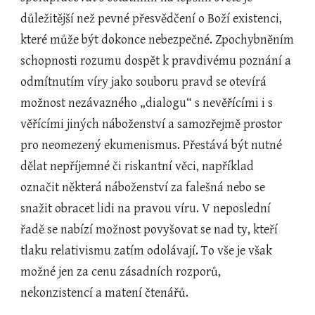
důležitější než pevné přesvědčení o Boží existenci, 
které může být dokonce nebezpečné. Zpochybněním 
schopnosti rozumu dospět k pravdivému poznání a 
odmítnutím víry jako souboru pravd se otevírá 
možnost nezávazného „dialogu“ s nevěřícími i s 
věřícími jiných náboženství a samozřejmě prostor 
pro neomezený ekumenismus. Přestává být nutné 
dělat nepříjemné či riskantní věci, například 
označit některá náboženství za falešná nebo se 
snažit obracet lidi na pravou víru. V neposlední 
řadě se nabízí možnost povyšovat se nad ty, kteří 
tlaku relativismu zatím odolávají. To vše je však 
možné jen za cenu zásadních rozporů, 
nekonzistencí a matení čtenářů.