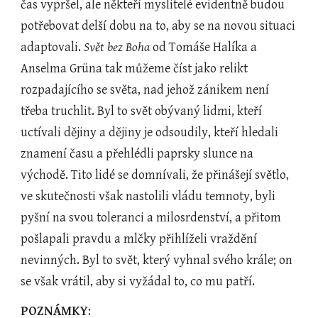
čas vypršel, ale někteří myslitelé evidentně budou 
potřebovat delší dobu na to, aby se na novou situaci 
adaptovali. 
Svět bez Boha
 od Tomáše Halíka a 
Anselma Grüna tak můžeme číst jako relikt 
rozpadajícího se světa, nad jehož zánikem není 
třeba truchlit. Byl to svět obývaný lidmi, kteří 
uctívali dějiny a dějiny je odsoudily, kteří hledali 
znamení času a přehlédli paprsky slunce na 
východě. Tito lidé se domnívali, že přinášejí světlo, 
ve skutečnosti však nastolili vládu temnoty, byli 
pyšní na svou toleranci a milosrdenství, a přitom 
pošlapali pravdu a mlčky přihlíželi vraždění 
nevinných. Byl to svět, který vyhnal svého krále; on 
se však vrátil, aby si vyžádal to, co mu patří.
POZNÁMKY
: