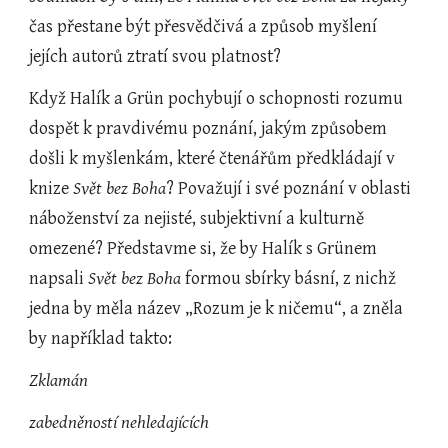
čas přestane být přesvědčivá a způsob myšlení 
jejích autorů ztratí svou platnost?
Když Halík a Grün pochybují o schopnosti rozumu 
dospět k pravdivému poznání, jakým způsobem 
došli k myšlenkám, které čtenářům předkládají v 
knize 
Svět bez Boha
? Považují i své poznání v oblasti 
náboženství za nejisté, subjektivní a kulturně 
omezené? Představme si, že by Halík s Grünem 
napsali 
Svět bez Boha
 formou sbírky básní, z nichž 
jedna by měla název „Rozum je k ničemu“, a zněla 
by například takto:
Zklamán
zabedněností nehledajících