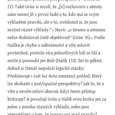
21). Také Grün si myslí, že „[v] rozhovoru s ateisty 
nám nesmí jít v první řadě o to, kdo má se svým 
výkladem pravdu, ale o to, uvědomit si, že jsou 
možné různé výklady.“
 Navíc „o teismu a ateismu 
1)
nelze diskutovat čistě objektivně“ (Grün 35).
 Podle 
2)
Halíka je chyba o náboženství a víře mluvit 
povšechně, protože víra jednotlivých lidí se liší a 
může ji posoudit jen Bůh (Halík 133). Zní to pěkně, 
dokud si čtenář nepoloží logické otázky: 
Představuje i 
Svět bez Boha
 omezený pohled, který 
lze obohatit z jiné/opačné perspektivy? Jak to, že o 
víře a nevíře mluví obecně, když tento přístup 
kritizuje? A považují Grün a Halík svou knihu jen za 
jeden z mnoha různých výkladů, nebo jsou 
přesvědčeni o tom, že zrovna oni mají pravdu?