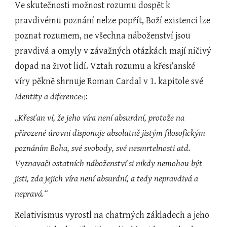
Ve skutečnosti možnost rozumu dospět k 
pravdivému poznání nelze popřít, Boží existenci lze 
poznat rozumem, ne všechna náboženství jsou 
pravdivá a omyly v závažných otázkách mají ničivý 
dopad na život lidí. Vztah rozumu a křesťanské 
víry pěkně shrnuje Roman Cardal v 1. kapitole své 
Identity a diference
:
3)
„Křesťan ví, že jeho víra není absurdní, protože na 
přirozené úrovni disponuje absolutně jistým filosofickým 
poznáním Boha, své svobody, své nesmrtelnosti atd. 
Vyznavači ostatních náboženství si nikdy nemohou být 
jisti, zda jejich víra není absurdní, a tedy nepravdivá a 
nepravá.“  
Relativismus vyrostl na chatrných základech a jeho 