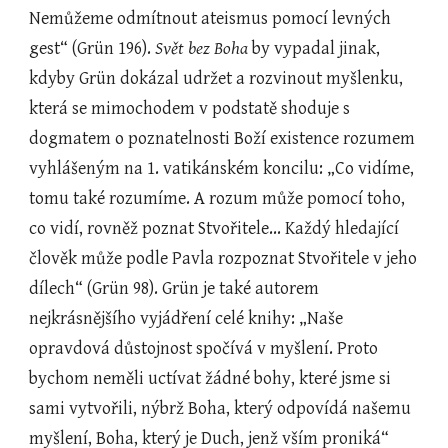
Nemůžeme odmítnout ateismus pomocí levných 
gest“ (Grün 196). 
Svět bez Boha
 by vypadal jinak, 
kdyby Grün dokázal udržet a rozvinout myšlenku, 
která se mimochodem v podstatě shoduje s 
dogmatem o poznatelnosti Boží existence rozumem 
vyhlášeným na 1. vatikánském koncilu: „Co vidíme, 
tomu také rozumíme. A rozum může pomocí toho, 
co vidí, rovněž poznat Stvořitele... Každý hledající 
člověk může podle Pavla rozpoznat Stvořitele v jeho 
dílech“ (Grün 98). Grün je také autorem 
nejkrásnějšího vyjádření celé knihy: „Naše 
opravdová důstojnost spočívá v myšlení. Proto 
bychom neměli uctívat žádné bohy, které jsme si 
sami vytvořili, nýbrž Boha, který odpovídá našemu 
myšlení, Boha, který je Duch, jenž vším proniká“ 