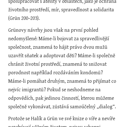
spolupracovat s ateisty v oblastech, jako je ochrana 
životního prostředí, mír, spravedlnost a solidarita 
(Grün 200–203).
Grünovy návrhy jsou však na první pohled 
nedomyšlené: Máme-li bojovat za spravedlivější 
společnost, znamená to hájit právo dvou mužů 
uzavřít sňatek a adoptovat děti? Máme-li společně 
chránit životní prostředí, znamená to snižovat 
porodnost například rozdáváním kondomů? 
Máme-li pomáhat druhým, znamená to přijímat co 
nejvíc imigrantů? Pokud se neshodneme na 
odpovědích, pak jedinou činností, kterou můžeme 
společně vykonávat, zůstává samoúčelný „dialog“.
Protože se Halík a Grün ve své knize o víře a nevíře 