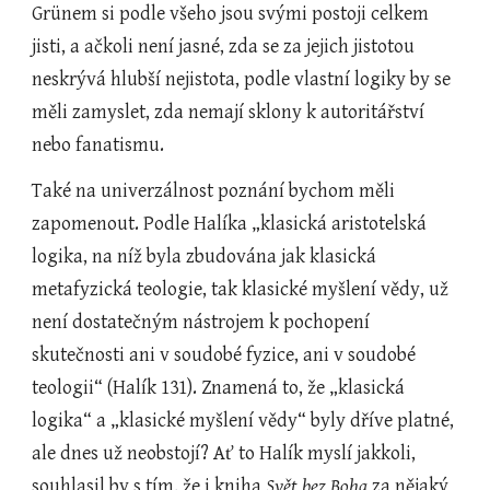
Grünem si podle všeho jsou svými postoji celkem 
jisti, a ačkoli není jasné, zda se za jejich jistotou 
neskrývá hlubší nejistota, podle vlastní logiky by se 
měli zamyslet, zda nemají sklony k autoritářství 
nebo fanatismu.  
Také na univerzálnost poznání bychom měli 
zapomenout. Podle Halíka „klasická aristotelská 
logika, na níž byla zbudována jak klasická 
metafyzická teologie, tak klasické myšlení vědy, už 
není dostatečným nástrojem k pochopení 
skutečnosti ani v soudobé fyzice, ani v soudobé 
teologii“ (Halík 131). Znamená to, že „klasická 
logika“ a „klasické myšlení vědy“ byly dříve platné, 
ale dnes už neobstojí? Ať to Halík myslí jakkoli, 
souhlasil by s tím, že i kniha 
Svět bez Boha
 za nějaký 