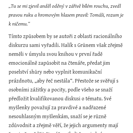
„Tu se mi zjevil anděl oděný v zářivě bílém rouchu, zvedl 
pravou ruku a hromovým hlasem pravil: Tomáši, rozum je 
k ničemu.“
Tímto způsobem by se autoři z oblasti racionálního 
diskurzu sami vyřadili. Halík s Grünem však zřejmě 
neměli v úmyslu svou knihou v první řadě 
emocionálně zapůsobit na čtenáře, předat jim 
poselství shůry nebo vyplnit komunikační 
prázdnotu, „aby řeč nestála“. Přestože se svěřují s 
osobními zážitky a pocity, podle všeho se snaží 
předložit kvalifikovanou diskusi o tématu. Své 
myšlenky považují za pravdivé a nadřazené 
nesouhlasným myšlenkám, snaží se je různě 
zdůvodnit a zřejmě věří, že jejich argumenty mají 