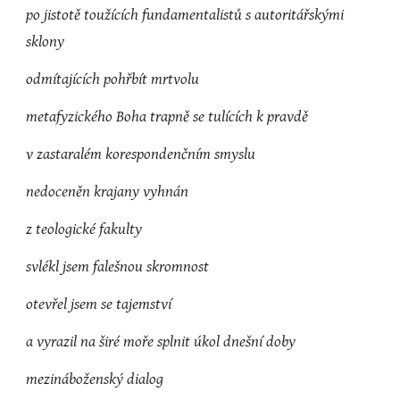
po jistotě toužících fundamentalistů s autoritářskými 
sklony
odmítajících pohřbít mrtvolu
metafyzického Boha trapně se tulících k pravdě
v zastaralém korespondenčním smyslu
nedoceněn krajany vyhnán
z teologické fakulty
svlékl jsem falešnou skromnost
otevřel jsem se tajemství
a vyrazil na širé moře splnit úkol dnešní doby
mezináboženský dialog