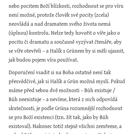
nebo pocitem Boží blízkosti, rozhodnout se pro víru 
není možné, protože člověk své pocity (zcela) 
neovládá a nad dramatem svého života nemá 
(úplnou) kontrolu. Nelze tedy hovořit o víře jako o 
pocitu či dramatu a současně vyzývat čtenáře, aby 
se víře otevřeli – a Halík s Grünem by si měli ujasnit, 
jak budou pojem víra používat.
Doporučení vsadit si na Boha ostatně není tak 
přesvědčivé, jak si Halík a Grün možná myslí. Pokud 
máme před sebou dvě možnosti – Bůh existuje / 
Bůh neexistuje – a nevíme, která z nich odpovídá 
skutečnosti, je podle Grüna rozumnější rozhodnout 
se pro Boží existenci (tzn. žít tak, jako by Bůh 
existoval). Nakonec totiž stejně všichni zemřeme, a 