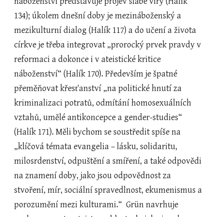
náboženství představuje projev slabé víry (Halík 
134); úkolem dnešní doby je mezináboženský a 
mezikulturní dialog (Halík 117) a do učení a života 
církve je třeba integrovat „prorocký prvek pravdy v 
reformaci a dokonce i v ateistické kritice 
náboženství“ (Halík 170). Především je špatné 
přeměňovat křesťanství „na politické hnutí za 
kriminalizaci potratů, odmítání homosexuálních 
vztahů, umělé antikoncepce a gender-studies“ 
(Halík 171). Měli bychom se soustředit spíše na 
„klíčová témata evangelia – lásku, solidaritu, 
milosrdenství, odpuštění a smíření, a také odpovědi 
na znamení doby, jako jsou odpovědnost za 
stvoření, mír, sociální spravedlnost, ekumenismus a 
porozumění mezi kulturami.“  Grün navrhuje 