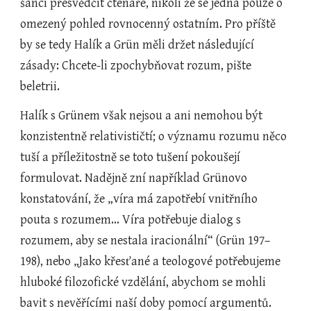
šanci přesvědčit čtenáře, nikoli že se jedná pouze o 
omezený pohled rovnocenný ostatním. Pro příště 
by se tedy Halík a Grün měli držet následující 
zásady: Chcete-li zpochybňovat rozum, pište 
beletrii.
Halík s Grünem však nejsou a ani nemohou být 
konzistentně relativističtí; o významu rozumu něco 
tuší a příležitostně se toto tušení pokoušejí 
formulovat. Nadějně zní například Grünovo 
konstatování, že „víra má zapotřebí vnitřního 
pouta s rozumem... Víra potřebuje dialog s 
rozumem, aby se nestala iracionální“ (Grün 197–
198), nebo „Jako křesťané a teologové potřebujeme 
hluboké filozofické vzdělání, abychom se mohli 
bavit s nevěřícími naší doby pomocí argumentů. 