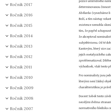
pozice umírněného nomin
Ročník 2017
determinovanou činnost 
Abélarda
 (vynecháme-li
7
Ročník 2016
Boží, a tím nástup volu
Ročník 2015
existence nemohla skonč
tím, že popřel schopnos
Ročník 2014
že akceptoval nominalist
subjektivismu. Od té do
Ročník 2013
Kantovým, který sice zac
jejich metafyzického zako
Ročník 2012
zproblematizoval. Dítěte
Ročník 2011
východisek, však tento př
Pro nominalisty jsou jed
Ročník 2010
kterými není žádný objek
Ročník 2009
charakteristikou je práv
Docent Sobek tento závěr
Ročník 2008
necelými dvěma stranami
Ročník 2007
normativního hlediska ce