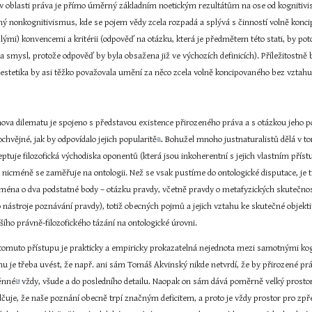
 v oblasti práva je přímo úměrný základním noetickým rezultátům na ose od kognitiv
lný nonkognitivismus, kde se pojem vědy zcela rozpadá a splývá s činností volně kon
lými) konvencemi a kritérii (odpověď na otázku, která je předmětem této stati, by potom
la smysl, protože odpověď by byla obsažena již ve výchozích definicích). Příležitostn
 estetika by asi těžko považovala umění za něco zcela volně koncipovaného bez vztahu k 
ova dilematu je spojeno s představou existence přirozeného práva a s otázkou jeho p
ochvějné, jak by odpovídalo jejich popularitě
. Bohužel mnoho justnaturalistů dělá v 
21
ptuje filozofická východiska oponentů (která jsou inkoherentní s jejich vlastním přístu
 nicméně se zaměřuje na ontologii. Než se vsak pustíme do ontologické disputace, je tř
jména o dva podstatné body – otázku pravdy, včetně pravdy o metafyzických skutečnoste
o nástroje poznávání pravdy), totiž obecných pojmů a jejich vztahu ke skutečné objek
šího právně-filozofického tázání na ontologické úrovni.
omuto přístupu je prakticky a empiricky prokazatelná nejednota mezi samotnými kogniti
u je třeba uvést, že např. ani sám Tomáš Akvinský nikde netvrdí, že by přirozené právo
ěnné
 vždy, všude a do posledního detailu. Naopak on sám dává poměrně velký prostor
24
dčuje, že naše poznání obecně trpí značným deficitem, a proto je vždy prostor pro zpře