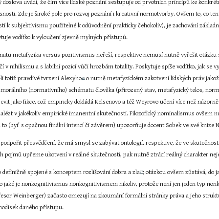
doslova uvádí, že čím více lidské poznání sestupuje od prvotních principů ke konkrétn
snosti. Zde je široké pole pro rozvoj poznání i kreativní normotvorby. Ovšem to, co te
stí k subjektivismu použitelné k odůvodnění prakticky čehokoliv), je zachování základní
ytuje vodítko k vyloučení zjevně mylných přístupů.
ematu metafyzika versus pozitivismus neřeší, respektive nemusí nutně vyřešit otázku sl
í v nihilismu a s labilní pozicí vůči hrozbám totality. Poskytuje spíše vodítko, jak se
li totiž pravdivé tvrzení Alexyho
 o nutně metafyzickém zakotvení lidských práv jakož
25
morálního (normativního) schématu člověka (přirozený stav, metafyzický telos, norma)
evit jako fikce, což empiricky dokládá Kelsenovo a též Weyrovo učení více než názorn
nalézt v jakékoliv empirické imanentní skutečnosti. Filozofický nominalismus ovšem nu
 na to (byť s opačnou finální intencí či závěrem) upozorňuje docent Sobek ve své knize
odpořit přesvědčení, že má smysl se zabývat ontologií, respektive, že ve skutečnosti s
pojmů upřeme ukotvení v reálné skutečnosti, pak nutně ztrácí reálný charakter neje
o definičně spojené s konceptem rozlišování dobra a zla
; otázkou ovšem zůstává, do j
27
 do jaké je nonkognitivismus nonkognitivismem nikoliv, protože není jen jeden typ nonko
fesor Weinberger) začasto omezují na zkoumání formální stránky práva a jeho strukt
chodisek daného přístupu.