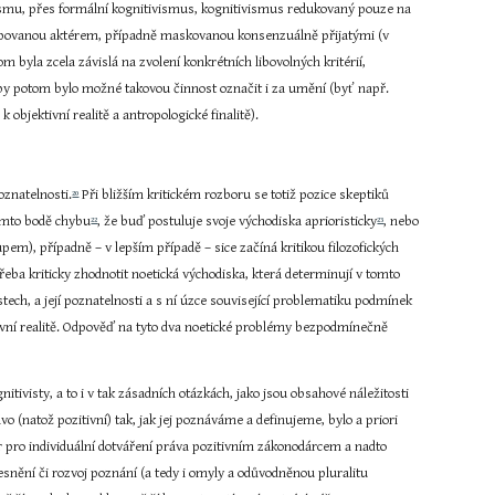
ismu, přes formální kognitivismus, kognitivismus redukovaný pouze na 
cipovanou aktérem, případně maskovanou konsenzuálně přijatými (v 
 byla zcela závislá na zvolení konkrétních libovolných kritérií, 
ě by potom bylo možné takovou činnost označit i za umění (byť např. 
objektivní realitě a antropologické finalitě).
oznatelnosti.
 Při bližším kritickém rozboru se totiž pozice skeptiků 
20
tomto bodě chybu
, že buď postuluje svoje východiska aprioristicky
, nebo 
22
23
pem), případně – v lepším případě – sice začíná kritikou filozofických 
eba kriticky zhodnotit noetická východiska, která determinují v tomto 
ch, a její poznatelnosti a s ní úzce související problematiku podmínek 
tivní realitě. Odpověď na tyto dva noetické problémy bezpodmínečně 
visty, a to i v tak zásadních otázkách, jako jsou obsahové náležitosti 
 (natož pozitivní) tak, jak jej poznáváme a definujeme, bylo a priori 
 pro individuální dotváření práva pozitivním zákonodárcem a nadto 
snění či rozvoj poznání (a tedy i omyly a odůvodněnou pluralitu 