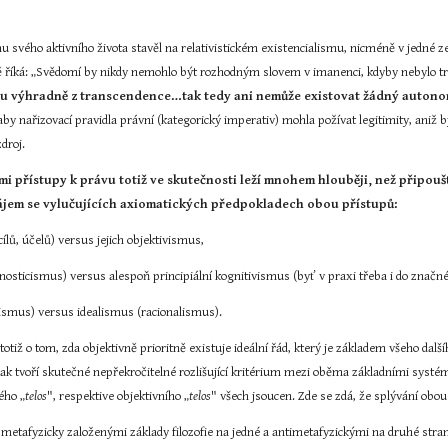
inu svého aktivního života stavěl na relativistickém existencialismu, nicméně v jedné 
 říká: „Svědomí by nikdy nemohlo být rozhodným slovem v imanenci, kdyby nebylo tra
itu výhradně z transcendence…tak tedy ani nemůže existovat žádný autonom
 aby nařizovací pravidla právní (kategorický imperativ) mohla požívat legitimity, aniž
droj.
mi přístupy k právu totiž ve skutečnosti leží mnohem hlouběji, než připou
jem se vylučujících axiomatických předpokladech obou přístupů:
cílů, účelů) versus jejich objektivismus,
osticismus) versus alespoň principiální kognitivismus (byť v praxi třeba i do značné
ismus) versus idealismus (racionalismus).
totiž o tom, zda objektivně prioritně existuje ideální řád, který je základem všeho da
 pak tvoří skutečné nepřekročitelné rozlišující kritérium mezi oběma základními systém
ého „
telos
", respektive objektivního „
telos
" všech jsoucen. Zde se zdá, že splývání obo
tafyzicky založenými základy filozofie na jedné a antimetafyzickými na druhé straně 