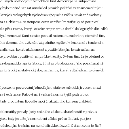
ku svých noetických předpokladů buď deformuje na subjektivně 
i by bylo možné napsat mnohé od prvních počátků zaznamenatelných u 
ěkterých teologických východisek (zejména ničím nevázané svobody 
a z Ockhamu. Nastoupená cesta odtržení metafyziky od pozitivní 
edla přes Huma, který Lockeův empirismus dotáhl do logických důsledků 
dy
. Immanuel Kant se sice pokusil racionalitu zachránit, nicméně tím, 
9
n a dokonal tím uvěznění západního myšlení v imanenci s tendencí k 
cialismus, konstruktivismus) a pozitivistickým kvazirealismem 
ro oblast pozitivní (empirické) reality. Ovšem tím, že je odetnul od 
pouze dogmaticky aprioristicky, čímž pro budoucnost jeho pozici značně 
 Aprioristický metafyzický dogmatismus, který je důsledkem zvolených 
i pouze na pozorování jednotlivých, stále se měnících jsoucen, mezi 
 své existence. Pak ovšem i veškerá norma (jejíž podstatnou 
xi tedy produktem libovůle moci či aktuálního konsenzu aktérů.
problematiky pravdy (tedy reálného základu skutečnosti) v právu s 
ejce… tedy jestliže je normativní základ práva fiktivní, pak je z 
důsledným trváním na nominalistické filozofii. Ovšem co na to říci? 