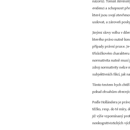
názorů). Tomáš Akvinský 
evidenci a schopnost pře
které jsou svojí otevřeno
usilovat, a zároveň posk
Jinými slovy volba v dil
kterého právo nutně konč
případy právní praxe. Je-
třísložkovém charakteru 
normativita nutně musí j
zdroj normativity nelze 
subjektivních fikcí, jak
Tímto textem bych chtěl p
pokud obsahům obecných 
Podle Holländera je práv
těžko, resp. do té míry,
již výše vzpomínaný pro
nonkognitivistických vý