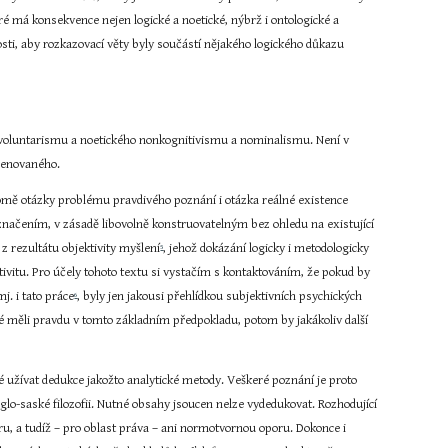
 má konsekvence nejen logické a noetické, nýbrž i ontologické a 
sti, aby rozkazovací věty byly součástí nějakého logického důkazu 
 voluntarismu a noetického nonkognitivismu a nominalismu. Není v 
menovaného.
romě otázky problému pravdivého poznání i otázka reálné existence 
ačením, v zásadě libovolně konstruovatelným bez ohledu na existující 
z rezultátu objektivity myšlení
, jehož dokázání logicky i metodologicky 
5
vitu. Pro účely tohoto textu si vystačím s kontaktováním, že pokud by 
j. i tato práce
, byly jen jakousi přehlídkou subjektivních psychických 
6
vé měli pravdu v tomto základním předpokladu, potom by jakákoliv další 
užívat dedukce jakožto analytické metody. Veškeré poznání je proto 
lo-saské filozofii. Nutné obsahy jsoucen nelze vydedukovat. Rozhodující 
, a tudíž – pro oblast práva – ani normotvornou oporu. Dokonce i 