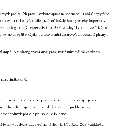
ze svých posledních prací Psychoterapie a náboženství (Hledání nejvyššího 
nscendentního Ty", a dále: 
„Neboť každý kategorický imperativ 
ní kategorický imperativ (str. 36)"
. Analogicky tomu lze říci, že si 
 by se mohla opřít o nějaký transcendentní a zároveň univerzálně platný a 
ští např. Weinbergerova analýza
, totiž minimálně ve třech 
28
 míry limitovaný),
lšího normování a který všem pozitivním normám zaručuje i jejich 
y. Jádro celého sporu se proto skrývá v řešení problematiky 
u protichůdných pozic je pojmově
 vyloučené.
29
je tak v posledku odpověď na následující tři otázky: 
Zda v základu 