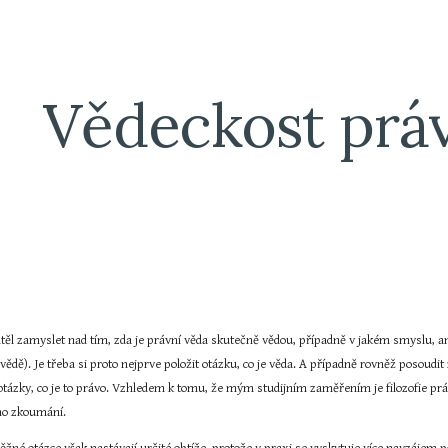
ip to main content
Skip to navigat
Vědeckost prá
těl zamyslet nad tím, zda je právní věda skutečně vědou, případně v jakém smyslu, an
ědě). Je třeba si proto nejprve položit otázku, co je věda. A případně rovněž posoudit
ázky, co je to právo. Vzhledem k tomu, že mým studijním zaměřením je filozofie práva
ho zkoumání.