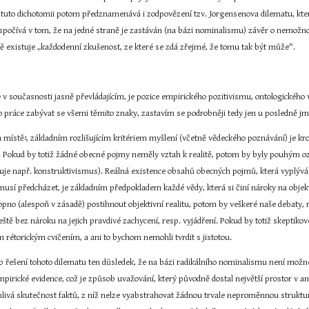
tuto dichotomii potom předznamenává i zodpovězení tzv. Jorgensenova dilematu, které
 spočívá v tom, že na jedné straně je zastáván (na bázi nominalismu) závěr o nemožno
ě existuje „každodenní zkušenost, ze které se zdá zřejmé, že tomu tak být může".
v současnosti jasně převládajícím, je pozice empirického pozitivismu, ontologického
 práce zabývat se všemi těmito znaky, zastavím se podrobněji tedy jen u posledně j
m místě
, základním rozlišujícím kritériem myšlení (včetně vědeckého poznávání) je k
4
Pokud by totiž žádné obecné pojmy neměly vztah k realitě, potom by byly pouhým ozn
luje např. konstruktivismus). Reálná existence obsahů obecných pojmů, která vyplývá 
usí předcházet, je základním předpokladem každé vědy, která si činí nároky na objekti
pno (alespoň v zásadě) postihnout objektivní realitu, potom by veškeré naše debaty, m
ještě bez nároku na jejich pravdivé zachycení, resp. vyjádření. Pokud by totiž skeptiko
 rétorickým cvičením, a ani to bychom nemohli tvrdit s jistotou.
 řešení tohoto dilematu ten důsledek, že na bázi radikálního nominalismu není možné 
pirické evidence, což je způsob uvažování, který původně dostal největší prostor v ang
livá skutečnost faktů, z níž nelze vyabstrahovat žádnou trvale neproměnnou strukturu