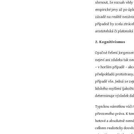
shrnout, že rozsah vědy
empirické jevy až po úp
zásadě na realitě nezávis
případně by zcela ztráce
aristotelská či platonská
2. Kognitivismus
Opačné řešení Jorgensen
nejeví ani zdaleka tak ne
– v horším případě – akce
předpokladů protistrany,
případě vše. Jedná se ze
lidského myšlení (jakožt
determinuje výsledek dal
Typickou námitkou vůči t
přirozeného práva. K tom
hotové a absolutně nem
celkem realisticky dosvě