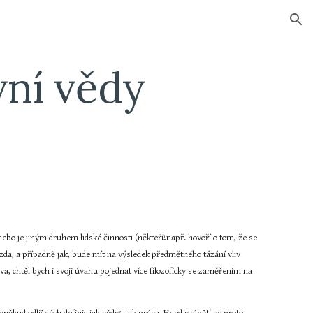
ion
vní vědy
ebo je jiným druhem lidské činnosti (někteří
např. hovoří o tom, že se 
1
 zda, a případně jak, bude mít na výsledek předmětného tázání vliv 
, chtěl bych i svoji úvahu pojednat více filozoficky se zaměřením na 
2