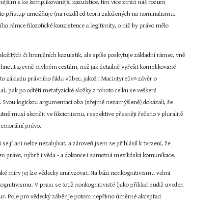
ějším a ke komplikovanější kazuistice, tím více ztrácí náš rozum 
nto přístup umožňuje (na rozdíl od teorii založených na nominalismu, 
ho rámce filozofické konzistence a legitimity, o niž by právo mělo 
ožitých či hraničních kazuistik, ale spíše poskytuje základní rámec, vně 
 vyhnout zjevně mylným cestám, než jak detailně vyřešit komplikované 
to základu právního řádu vůbec, jakož i MacIntyreův
 závěr o 
26
, pak po odtětí metafyzické složky z tohoto celku se veškerá 
ě. Svou logickou argumentací oba (zřejmě nezamýšleně) dokázali, že 
tně musí skončit ve fikcionismu, respektive přesněji řečeno v pluralitě 
 Nemorální právo.
e jí ani nelze nezabývat, a zároveň jsem se přihlásil k tvrzení, že 
n právo, nýbrž i věda - a dokonce i samotná mezilidská komunikace.
aké míry jej lze vědecky analyzovat. Na bázi nonkognitivismu velmi 
gnitivismu. V praxi se totiž nonkognitivisté (jako příklad budiž uveden 
ur. Pole pro vědecký záběr je potom nepřímo úměrné akceptaci 