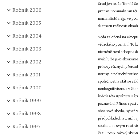
Snad jen to, že Tomáš So
Ročník 2006
premis nominalismu (či š
nominalistů nejprve podr
Ročník 2005
dilematu reálnosti obsa
Ročník 2004
Věda založená na akcept
vědeckého poznání. To lz
Ročník 2003
nicméně není schopna dát
uvádí
, že jako ekonomi
16
Ročník 2002
přínosy různých přerozd
Ročník 2001
normy je politické rozh
společnosti a stát se zá
Ročník 2000
nonkognitivismus v žád
bodech této struktury a kr
Ročník 1999
poznávání. Přínos spatř
obsahová shoda, nýbrž v
Ročník 1998
předpokladech a z nich v
Ročník 1997
souladu se svým relativ
času, resp. takový skept