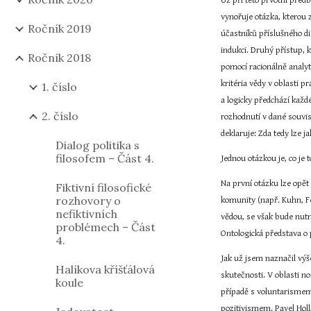
Už při této prvotní před
vynořuje otázka, kterou 
Ročník 2019
účastníků příslušného dis
indukci. Druhý přístup, 
Ročník 2018
pomocí racionálně analyt
kritéria vědy v oblasti 
1. číslo
a logicky předchází každ
2. číslo
rozhodnutí v dané souvisl
deklaruje: Zda tedy lze 
Dialog politika s
filosofem – Část 4.
Jednou otázkou je, co je
Na první otázku lze opět
Fiktivní filosofické
rozhovory o
komunity (např. Kuhn, Fe
nefiktivních
vědou, se však bude nut
problémech – Část
Ontologická představa o
4.
Jak už jsem naznačil výš
Halíkova kříšťálová
skutečnosti. V oblasti n
koule
případě s voluntarismem 
pozitivismem. Pavel Holl