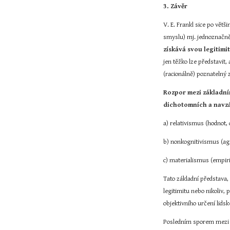
3. Závěr
V. E. Frankl sice po větš
smyslu) mj. jednoznačně
získává svou legitim
jen těžko lze představit,
(racionálně) poznatelný z
Rozpor mezi základní
dichotomních a navzá
a) relativismus (hodnot, 
b) nonkognitivismus (agn
c) materialismus (empir
Tato základní představa, 
legitimitu nebo nikoliv,
objektivního určení lidsk
Posledním sporem mezi me