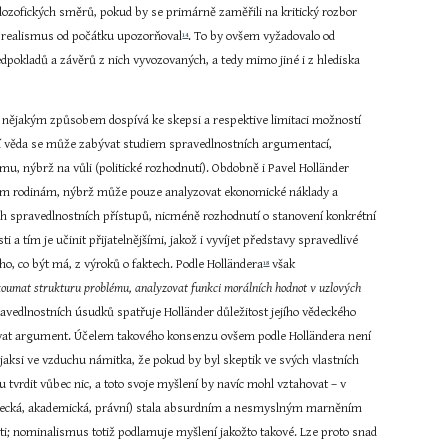
lozofických směrů, pokud by se primárně zaměřili na kritický rozbor 
ký realismus od počátku upozorňoval
. To by ovšem vyžadovalo od 
14
edpokladů a závěrů z nich vyvozovaných, a tedy mimo jiné i z hlediska 
 nějakým způsobem dospívá ke skepsi a respektive limitaci možností 
ní věda se může zabývat studiem spravedlnostních argumentací, 
u, nýbrž na vůli (politické rozhodnutí). Obdobně i Pavel Holländer 
ým rodinám, nýbrž může pouze analyzovat ekonomické náklady a 
h spravedlnostních přístupů, nicméně rozhodnutí o stanovení konkrétní 
 a tím je učinit přijatelnějšími, jakož i vyvíjet představy spravedlivé 
ho, co být má, z výroků o faktech. Podle Holländera
 však 
18
zkoumat strukturu problému, analyzovat funkci morálních hodnot v uzlových 
avedlnostních úsudků spatřuje Holländer důležitost jejího vědeckého 
lovat argument. Účelem takového konsenzu ovšem podle Holländera není 
jaksi ve vzduchu námitka, že pokud by byl skeptik ve svých vlastních 
rdit vůbec nic, a toto svoje myšlení by navíc mohl vztahovat – v 
decká, akademická, právní) stala absurdním a nesmyslným marněním 
ti; nominalismus totiž podlamuje myšlení jakožto takové. Lze proto snad 