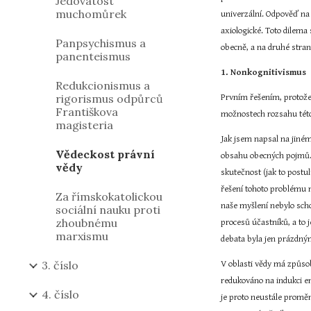
Jedovatost
muchomůrek
univerzální. Odpověď na 
axiologické. Toto dilema
Panpsychismus a
obecně, a na druhé stran
panenteismus
1. Nonkognitivismus
Redukcionismus a
rigorismus odpůrců
Prvním řešením, protože 
Františkova
možnostech rozsahu této
magisteria
Jak jsem napsal na jiné
Vědeckost právní
obsahu obecných pojmů. 
vědy
skutečnost (jak to postu
řešení tohoto problému m
Za římskokatolickou
naše myšlení nebylo scho
sociální nauku proti
zhoubnému
procesů účastníků, a to 
marxismu
debata byla jen prázdným
3. číslo
V oblasti vědy má způsob
redukováno na indukci em
4. číslo
je proto neustále proměn