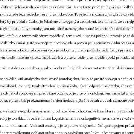
běžné otázce však nastávají určité obtíže, protože v praxi se vyskytuje více navzájem p
z definic bychom měli považovat za relevantní. Běžně tento problém bývá řešen odkaze
kurzu; zde tedy vědecké, resp. právnické obce. To je jedna možnost, jak zjistit, co vě
který by připadal v úvahu, je řekněme ontologický a deduktivní, to znamená, že se nejp
ických postupů, tyto znaky jsou následně uznány jako nutné (esenciální) a deduktivně 
práva. Zmínku o tomto základním rozdělení jsem uvedl hned na počátku, protože je zák
é další zkoumání. Ještě obecnějším předpokladem potom je už jenom základní otázka noet
osti neřeší otázku, zda právní věda je vědou, nýbrž zda jakákoliv věda (tedy i právní) 
jakémukoliv našemu výroku (např. závěru o právu, vědě, právní vědě apod.) přikládat ně
 to věda. A druhou otázkou je, jakou konkrétní náplň bude muset mít určitá lidská činn
 odpovědět buď analyticko-deduktivně (ontologicky), nebo se prostě spokojit s definic
yerabend, Popper). Konkrétní obsah právní vědy, jakož i odpověď na otázku, zda určitá 
ně odvíjet od zodpovězení předběžné otázky, co je právo (v ontologickém smyslu) a 
 povaze práva tak předznamenává nejen metody, nýbrž i rozsah a obsah samotné práv
e, v zásadě evropským myšlením procházejí dvě dichotomické linie, které mají základy v
oetiky je to základní rozlišení mezi kognitivismem a nonkognitivismem, které se váž
a nominalismem. V oblasti ontologie je to potom nikdy nekončící spor o pojem práva.
änder tato dilemata v oblasti práva spojuje
 se dvěma rozdílnými představami o deontic
3