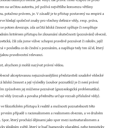
oněkud odlišných definic jak vědy
, tak práva. Hned vzápětí se proto 
m na určitou autoritu, jež požívá největšího konsenzu většiny 
dou, potažmo právem, je. V zásadě je to přístup postavený na empirii a 
rve hledají společné znaky pro všechny definice vědy, resp. práva, 
se potom dovozuje, zda určitá lidská činnost splňuje či nesplňuje 
ladním kritériem přístupu ke zkoumání skutečnosti (poznávání) obecně, 
ická, čili zda jsme vůbec schopni pravdivě poznávat či nikoliv, jejíž 
má v posledku co do činění s poznáním, a naplňuje tedy ten účel, který 
jakou pravdivostní relevanci.
ost, abychom ji mohli nazývat právní vědou.
í obecně akceptovanou nejuznávanějšími představiteli soudobé vědecké 
lidská činnost a její výsledky (soubor poznatků) je či není právní 
jakým způsobem jej můžeme poznávat (gnozeologická problematika). 
ní vědy (rozsah a povaha předmětu určuje rozsah příslušné vědy).
e filozofickém přístupu k realitě a možnosti poznatelnosti této 
e v prvním případě s racionalismem a realismem obecnin, a ve druhém 
 Spor, který prochází dějinami jako spor mezi iustnaturalismem a 
ky ideálním světě, který je buď humovsky pluralitní, nebo tomisticky 