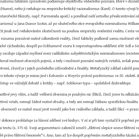
alismu fatálním způsobem podlamuje objektivitu vědeckého poznání, které v důsled
(Hume), nebo ji redukuje na empiricko-kritický racionalismus (Kant). O tomto vývoj
 starořecké filozofy, např. Parmenida apod.) a poněkud nešťastného přeakcentování n
ntarismu) u Jana Dunse Scota
, až po skutečného otce evropského nominalismu William
8
it jinak než redukováním skutečnosti na pouhou empiricky evidentní realitu. Cesta v
t rozumu poznávat nutné zákonitosti reality, čímž fakticky podlomil samu možnost vě
ické východisko, dospěl po Ockhamově vzoru k neprostupnému oddělení sfér Soll a Sei
by osciluje západní myšlení mezi radikálním subjektivistickým nominalismem (existen
hoval možnost obecných pojmů, a tedy i možnost poznání nutných vztahů, avšak pouze p
tvení, zbavil je i jejich posledního zdůvodnění a finality. Metafyzický základ založil 
m tohoto vývoje je mimo jiné i Kelsenův a Weyrův právní pozitivismus ve 20. století.
ístup ve vážnější debatě s kritiky – např. Sobkova
 typu – spolehlivě diskredituje.
10
notlivé jevy vším, a tudíž veškerá obecnina je pouhým nic (fikcí), čímž jsme tu odkázán
tivní vztah, nemají žádné nutné obsahy, a tedy ani nemají žádnou specifickou finalitu
ě obecnost) se nutně musí jevit rovněž jako bez reálného základu, a tudíž fikcí –v pra
 dokonce prohlašuje za hlavní sdělení své knihy
. V ní si při tom vystačil k popření 
11
 textu (s. 375-6). Svoji argumentaci
 zakončil smečí: „fiktivní slepice snese fiktivní v
12
lé právo fiktivní fenomén"
. Ano, tam až lze dospět popřením metafyzického tázání a 
13