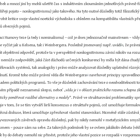
bek a mnozí jiní by mohli ušetřit čas s induktivním zkoumáním jednotlivých právně-fi
ířeji pojato – nonkognitivismu) jako takového. Na tyto nutné důsledky totiž filozofic
obit kritice svoje vlastní noetická východiska s ohledem na kompatibilitu vlastních př
hů obecných pojmů.
aci Humovy teze (a tedy i nominalismu) – což je dnes jednoznačně mainstream – vždy
e vyčíst jak u Kelsena, tak i Weinbergera. Posledně jmenovaný např. uvádí
, že práv
15
 objektivní odpověď, protože ta v perspektivě nonkognitivismu závisí nikoliv na rozum
e nemůže zodpovědět, jaká část důchodů určených konkurencí by měla být dána chud
ělovacích systémů, tak analogicky i právo může analyzovat důsledky uplatnění různýc
odnutí. Kromě toho může právní věda dle Weinbergera
 navrhovat principy spravedlnosti
17
kladem politických programů. To vše je důsledek zachovávání teze o neodvoditelnosti to
ném případě neznamená skepsi, neboť „
věda je i v oblasti praktického rozumu schopna 
iticky poměřovat rozdílné alternativy a modely
". Právě ve strukturování problematiky spr
uje v tom, že se tím vytváří širší konsenzus o struktuře pojmů, což umožňuje formu
ěcná diskuse, která umožňuje zpřesňovat vlastní stanoviska
. Nicméně stále zůstává 
19
yvozovaných závěrech opravdu důsledný, pak by nikdy nemohl v metafyzickém smyslu tv
ismem – pouze sám na sebe. Za takových podmínek by se ovšem jakákoliv debata (vě
ik by do debaty nemohl nic přinést, protože jeho vlastní pozice se rozpadá v rozpornos