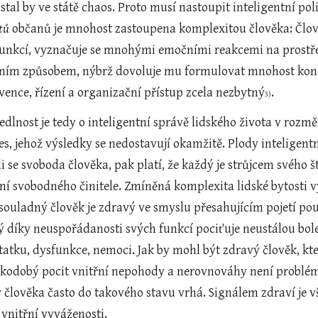
tů
 občanů je mnohost zastoupena komplexitou člověka: Člově
unkcí, vyznačuje se mnohými emočními reakcemi na prostředí 
ním způsobem, nýbrž dovoluje mu formulovat mnohost koncepcí
rvence, řízení a organizační přístup zcela nezbytný
.
3)
s, jehož výsledky se nedostavují okamžitě. Plody inteligent
li se svoboda člověka, pak platí, že každý je strůjcem svého
ní svobodného činitele. Zmíněná komplexita lidské bytosti vy
souladný člověk je zdravý ve smyslu přesahujícím pojetí pou
ý díky neuspořádanosti svých funkcí pociťuje neustálou bole
atku, dysfunkce, nemoci. Jak by mohl být zdravý člověk, kt
kodobý pocit vnitřní nepohody a nerovnováhy není problém, 
člověka často do takového stavu vrhá. Signálem zdraví je vš
vnitřní vyváženosti.