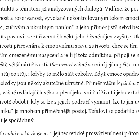
taktu s tématem již analyzovaných dialogů. Vidíme, že po
nost a rozervanost, vyvolané nekontrolovaným tokem emocí, 
k „zuřivým a ukrutným pánům“ a jeho příměr jistě nebyl b
us postavit se zuřivému člověku jeho běsnění jen zvyšuje. Uk
tivosti přirovnána k emotivnímu stavu zuřivosti, chce se tí
ičím omezenému nasycení a je-li jí toto odmítáno, připojí se n
ště větší náruživostí. 
Ukrutností
 vášně se míní její nepříčetn
stůj co stůj, i kdyby to mělo stát cokoliv. Když emoce opadn
ůsledky jsou někdy skutečně ukrutné. Příměr vášní k 
pánům
 
vášně ovládají člověka a plení jeho vnitřní život i jeho vzta
votě období, kdy se lze z jejich područí vymanit, lze to jen uví
úniku“ je mnohem přiměřenější postoj. Kefalovi se podařilo sv
ot je spořádaný.
í 
pouhá etická zkušenost
, její teoretické prosvětlení není příto