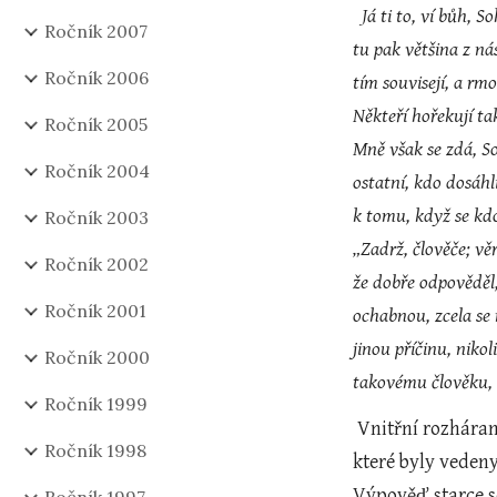
Já ti to, ví bůh, 
Ročník 2007
tu pak většina z ná
Ročník 2006
tím souvisejí, a rmo
Někteří hořekují tak
Ročník 2005
Mně však se zdá, So
Ročník 2004
ostatní, kdo dosáhl
k tomu, když se kdos
Ročník 2003
„Zadrž, člověče; vě
Ročník 2002
že dobře odpověděl,
Ročník 2001
ochabnou, zcela se 
jinou příčinu, nikol
Ročník 2000
takovému člověku, S
Ročník 1999
 Vnitřní rozháranost a tímto stavem působená nespokojenost Kefalových vrstevníků je důsledkem jejich předcházejících životů, 
Ročník 1998
které byly veden
Výpověď starce se 