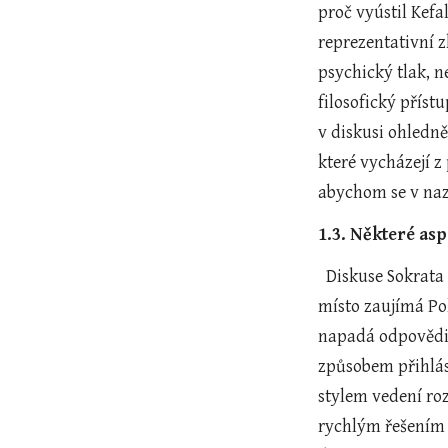
proč vyústil Kefa
reprezentativní z
psychický tlak, n
filosofický přís
v diskusi ohledně
které vycházejí z
abychom se v naz
1.3. Některé as
  Diskuse Sokrata s Kefalem se vzápětí stáčí k problému spravedlnosti. Netrvá však dlouho a Kefalos záhy odchází ze scény. Jeho 
místo zaujímá Po
napadá odpovědi 
způsobem přihlás
stylem vedení roz
rychlým řešením o