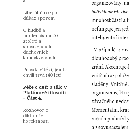
5.
individuálních živo
Liberální rozpor:
důkaz sporem
mnohost částí a f
nefunguje jen jed
O hudbě a
modernismu 20.
inteligentní inte
století a
souvisejících
  V případě spravedlnost je tedy o inteligentní správě lidského života v rozměru individuálním i společenském. Jde o 
duchovních
konsekvencích
dlouhodobý proce
zrání. Akcentuje-
Pravda vítězí, jen to
chvíli trvá (40 let)
vnitřní rozpolože
sladěny. Vnitřně 
Péče o duši a tělo v
Platónově filosofii
organismus, kter
– Část 4.
závažného nedost
Rozhovor o
Momentální, krát
diktatuře
měnící podmínky 
korektnosti
a znovunastolení 