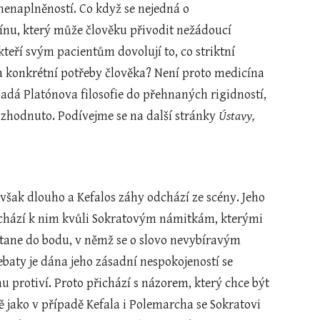
 nenaplněností. Co když se nejedná o 
línu, který může člověku přivodit nežádoucí 
eří svým pacientům dovolují to, co striktní 
 konkrétní potřeby člověka? Není proto medicína 
adá Platónova filosofie do přehnaných rigidností, 
ozhodnuto. Podívejme se na další stránky 
Ústavy,
ochází k nim kvůli Sokratovým námitkám, kterými 
tane do bodu, v němž se o slovo nevybíravým 
aty je dána jeho zásadní nespokojeností se 
u protiví. Proto přichází s názorem, který chce být 
ně jako v případě Kefala i Polemarcha se Sokratovi 