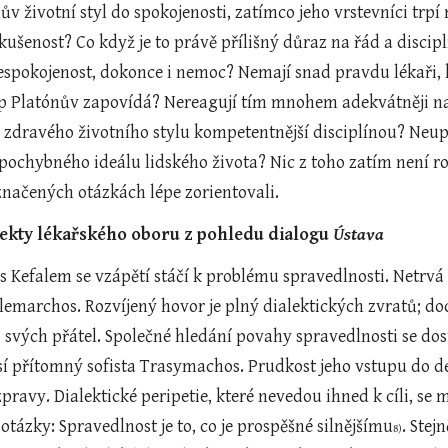
lův životní styl do spokojenosti, zatímco jeho vrstevníci trpí
kušenost? Co když je to právě přílišný důraz na řád a discip
espokojenost, dokonce i nemoc? Nemají snad pravdu lékaři, kt
tup Platónův zapovídá? Nereagují tím mnohem adekvátněji na
 zdravého životního stylu kompetentnější disciplínou? Neup
 pochybného ideálu lidského života? Nic z toho zatím není r
načených otázkách lépe zorientovali.
pekty lékařského oboru z pohledu dialogu 
Ústava
lemarchos. Rozvíjený hovor je plný dialektických zvratů; d
svých přátel. Společné hledání povahy spravedlnosti se dos
í přítomný sofista Trasymachos. Prudkost jeho vstupu do deb
pravy. Dialektické peripetie, které nevedou ihned k cíli, se m
tázky: Spravedlnost je to, co je prospěšné silnějšímu
. Stej
8)