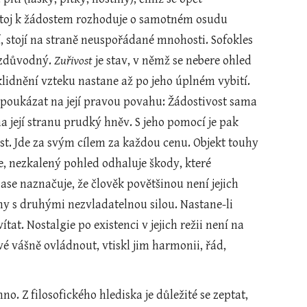
stoj k žádostem rozhoduje o samotném osudu 
stojí na straně neuspořádané mnohosti. Sofokles 
ezdůvodný. 
Zuřivost
 je stav, v němž se nebere ohled 
lidnění vzteku nastane až po jeho úplném vybití. 
m poukázat na její pravou povahu: Žádostivost sama 
a její stranu prudký hněv. S jeho pomocí je pak 
ost. Jde za svým cílem za každou cenu. Objekt touhy 
e, nezkalený pohled odhaluje škody, které 
zase naznačuje, že člověk povětšinou není jejich 
hy s druhými nezvladatelnou silou. Nastane-li 
tat. Nostalgie po existenci v jejich režii není na 
é vášně ovládnout, vtiskl jim harmonii, řád, 
mno. Z filosofického hlediska je důležité se zeptat, 