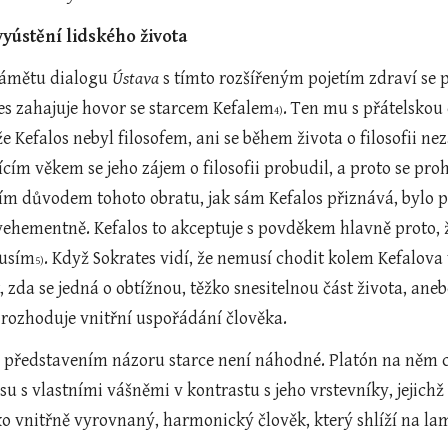
vyústění lidského života
námětu dialogu 
Ústava
 s tímto rozšířeným pojetím zdraví se 
tes zahajuje hovor se starcem Kefalem
. Ten mu s přátelskou 
4)
že Kefalos nebyl filosofem, ani se během života o filosofii nez
jícím věkem se jeho zájem o filosofii probudil, a proto se pro
m důvodem tohoto obratu, jak sám Kefalos přiznává, bylo pos
 vehementně. Kefalos to akceptuje s povděkem hlavně proto, ž
kusím
. Když Sokrates vidí, že nemusí chodit kolem Kefalova v
5)
, zda se jedná o obtížnou, těžko snesitelnou část života, aneb
 rozhoduje vnitřní uspořádání člověka.
 s vlastními vášněmi v kontrastu s jeho vrstevníky, jejichž ž
ako vnitřně vyrovnaný, harmonický člověk, který shlíží na 