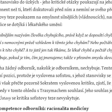
 stanovisko do úzkých - jeho kritické otázky poukazují na jeh
nent než ti, kteří diskutovali před ním a nemíní se svého př
stovy teze poukazem na omylnost silnějších (vládnoucích), n
ice se dotýká i lékařského umění:
silnějším nazývám člověka chybujícího, právě když se dopouští chyb
í s nemocnými právě vzhledem k těmto jeho chybám? Nebo počtářem 
k této chybě? A to jistě jen tak říkáme, že lékař chybil a počtář chy
buje, pokud je tím, čím jej jmenujeme; takže v přesném smyslu sl
ní pozici, protože je vyslovena sofistou, s jehož stanovisky 
 však přečte pozorně Sokratem vyslovenou kritiku, zjistí, že
tedy v tomto ohledu s Trasymachem souhlasí. Jeho souhlas 
Ústavy
 se kritika sofistovy teze nevyskytuje.
 kompetence odborníků: racionalita medicíny