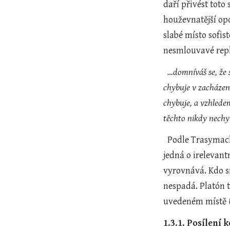
daří přivést toto
houževnatější opo
slabé místo sofi
nesmlouvavé repl
…domníváš se, že 
chybuje v zacházen
chybuje, a vzhledem 
těchto nikdy nechy
  Podle Trasymacha žádný odborník, nakolik je odborníkem, nechybuje. Tento názor se týká i lékařství. Někdo by mohl říct, že se 
jedná o irelevant
vyrovnává. Kdo si
nespadá. Platón 
uvedeném místě 
1.3.1. Posílení