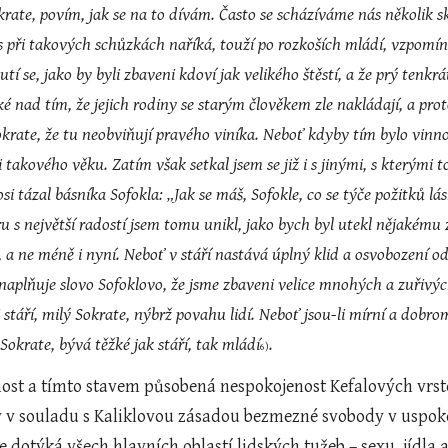
Sokrate, povím, jak se na to dívám. Často se scházíváme nás několik s
s při takových schůzkách naříká, touží po rozkoších mládí, vzpomíná n
utí se, jako by byli zbaveni kdoví jak velikého štěstí, a že prý tenkrát
é nad tím, že jejich rodiny se starým člověkem zle nakládají, a proto 
krate, že tu neobviňují pravého viníka. Neboť kdyby tím bylo vinno s
i takového věku. Zatím však setkal jsem se již i s jinými, s kterými
i tázal básníka Sofokla: „Jak se máš, Sofokle, co se týče požitků lásk
ru s největší radostí jsem tomu unikl, jako bych byl utekl nějakému
 a ne méně i nyní. Neboť v stáří nastává úplný klid a osvobození o
naplňuje slovo Sofoklovo, že jsme zbaveni velice mnohých a zuřivých
i stáří, milý Sokrate, nýbrž povahu lidí. Neboť jsou-li mírní a dobromys
okrate, bývá těžké jak stáří, tak mládí
.
6)
y v souladu s Kaliklovou zásadou bezmezné svobody v uspoko
dotýká všech hlavních oblastí lidských tužeb – sexu, jídla a p