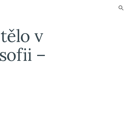
ion
tělo v 
ofii – 