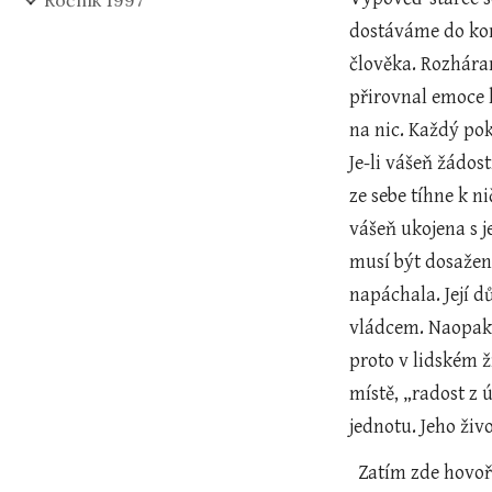
Ročník 1997
dostáváme do kon
člověka. Rozhára
přirovnal emoce 
na nic. Každý pok
Je-li vášeň žádos
ze sebe tíhne k n
vášeň ukojena s je
musí být dosažen 
napáchala. Její d
vládcem. Naopak, 
proto v lidském ži
místě, „radost z 
jednotu. Jeho živ
  Zatím zde hovoř