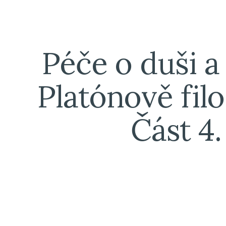
ip to main content
Skip to navigat
Péče o duši a 
Platónově filos
Část 4.