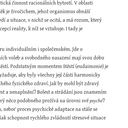
organizovány, nastal by ve státě chaos. Proto musí nastoupit inteligentní politická činnost racionálních bytostí. V oblasti 
k je živočichem, jehož organismus obnáší 
a situace, v nichž se ocitá, a má rozum, který 
 reality, k níž se vztahuje. I tady je 
ních voleb a svobodného nasazení mají svou dobu 
 štěstí. Podstatným momentem štěstí (eudaimonie) je 
žaduje, aby byly všechny její části harmonicky 
hého fyzického zdraví. Jak by mohl být zdravý 
st a nenaplnění? Bolest a strádání jsou znamením 
erý něco podobného prožívá na úrovni své 
psyché
? 
neboť proces psychické adaptace na stále se 
ak schopnost rychlého zvládnutí stresové situace 