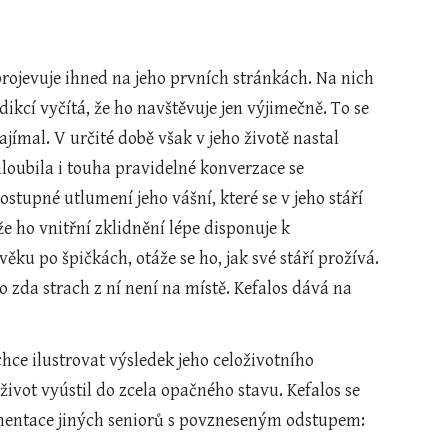
projevuje ihned na jeho prvních stránkách. Na nich 
dikcí vyčítá, že ho navštěvuje jen výjimečně. To se 
ajímal. V určité době však v jeho životě nastal 
hloubila i touha pravidelné konverzace se 
tupné utlumení jeho vášní, které se v jeho stáří 
e ho vnitřní zklidnění lépe disponuje k 
ěku po špičkách, otáže se ho, jak své stáří prožívá. 
o zda strach z ní není na místě. Kefalos dává na 
ivot vyústil do zcela opačného stavu. Kefalos se 
lamentace jiných seniorů s povzneseným odstupem: