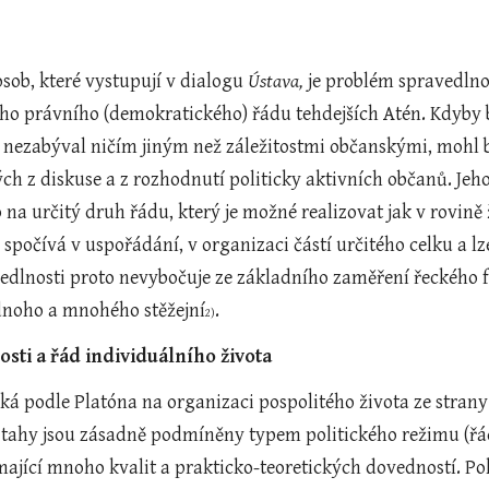
osob, které vystupují v dialogu 
Ústava,
 je problém spravedlnos
cího právního (demokratického) řádu tehdejších Atén. Kdyby
e nezabýval ničím jiným než záležitostmi občanskými, mohl
ch z diskuse a z rozhodnutí politicky aktivních občanů. Jeho
 na určitý druh řádu, který je možné realizovat jak v rovině ž
d spočívá v uspořádání, v organizaci částí určitého celku a lz
dlnosti proto nevybočuje ze základního zaměření řeckého fil
dnoho a mnohého stěžejní
.
2)
osti a řád individuálního života
eká podle Platóna na organizaci pospolitého života ze strany
ztahy jsou zásadně podmíněny typem politického režimu (řádu
mající mnoho kvalit a prakticko-teoretických dovedností. Po