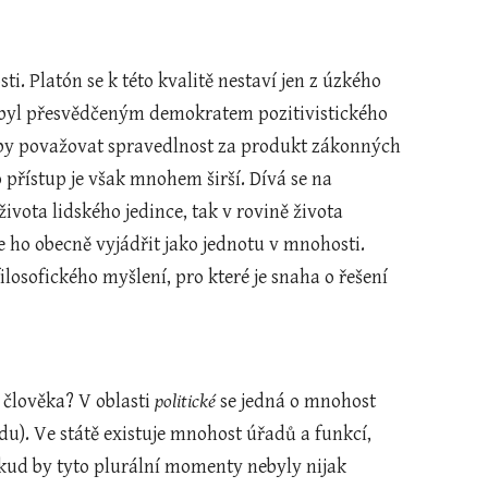
ti. Platón se k této kvalitě nestaví jen z úzkého 
 byl přesvědčeným demokratem pozitivistického 
 by považovat spravedlnost za produkt zákonných 
 přístup je však mnohem širší. Dívá se na 
ivota lidského jedince, tak v rovině života 
e ho obecně vyjádřit jako jednotu v mnohosti. 
osofického myšlení, pro které je snaha o řešení 
 člověka? V oblasti 
politické
 se jedná o mnohost 
). Ve státě existuje mnohost úřadů a funkcí, 
kud by tyto plurální momenty nebyly nijak 