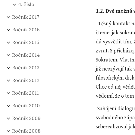
4. číslo
1.2. Dvě možná 
Ročník 2017
  Těsný kontakt 
Ročník 2016
čteme, jak Sokra
dá vysvětlit tím, 
Ročník 2015
zvrat. S přicháze
Ročník 2014
Sokratem. Vlastní
Ročník 2013
již neozývají tak
filosofickým dis
Ročník 2012
Chce od něj vědět
Ročník 2011
vědomí, že o tom
Ročník 2010
 Zahájení dialogu představením názoru starce není náhodné. Platón na něm chce ilustrovat výsledek jeho celoživotního 
svobodného zápasu
Ročník 2009
seberealizoval j
Ročník 2008