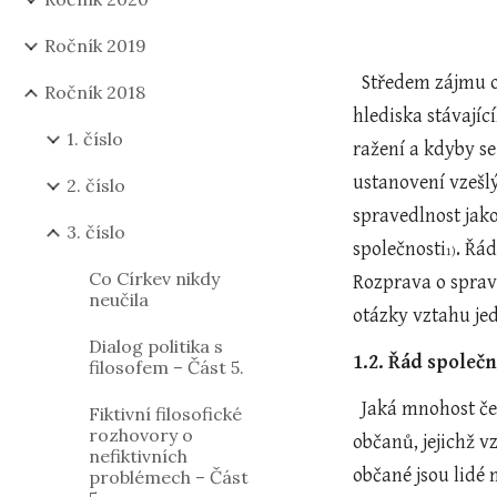
Ročník 2019
  Středem zájmu 
Ročník 2018
hlediska stávají
1. číslo
ražení a kdyby s
ustanovení vzešlý
2. číslo
spravedlnost jako
3. číslo
společnosti
. Řá
1)
Co Církev nikdy
Rozprava o sprave
neučila
otázky vztahu je
Dialog politika s
1.2. Řád společn
filosofem – Část 5.
  Jaká mnohost č
Fiktivní filosofické
rozhovory o
občanů, jejichž v
nefiktivních
občané jsou lidé 
problémech – Část