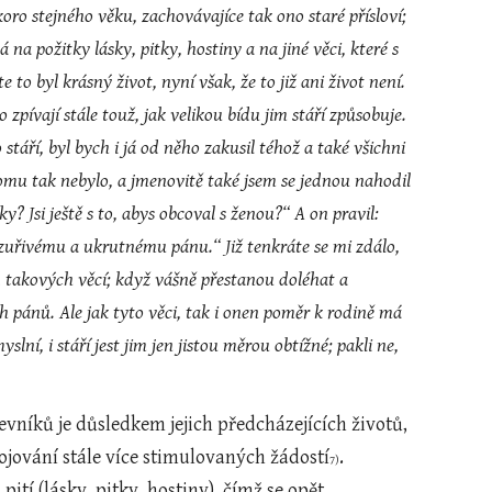
koro stejného věku, zachovávajíce tak ono staré přísloví; 
a požitky lásky, pitky, hostiny a na jiné věci, které s 
e to byl krásný život, nyní však, že to již ani život není. 
zpívají stále touž, jak velikou bídu jim stáří způsobuje. 
táří, byl bych i já od něho zakusil téhož a také všichni 
 tomu tak nebylo, a jmenovitě také jsem se jednou nahodil 
y? Jsi ještě s to, abys obcoval s ženou?“ A on pravil: 
 zuřivému a ukrutnému pánu.“ Již tenkráte se mi zdálo, 
d takových věcí; když vášně přestanou doléhat a 
 pánů. Ale jak tyto věci, tak i onen poměr k rodině má 
lní, i stáří jest jim jen jistou měrou obtížné; pakli ne, 
jování stále více stimulovaných žádostí
. 
7)
ití (lásky, pitky, hostiny), čímž se opět 