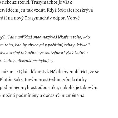
o nekonzistenci. Trasymachos je však 
esvědčení jen tak vzdát. Když Sokrates rozkrývá 
aráží na nový Trasymachův odpor. Ve své 
y?...Tak například snad nazýváš lékařem toho, kdo 
toho, kdo by chyboval v počítání, tehdy, kdykoli 
bil a stejně tak učitel; ve skutečnosti však žádný z 
ova…žádný odborník nechybuje
.
9)
se Platón Sokratovým prostřednictvím kriticky 
 pod ní neomylnost odborníka, nakolik je takovým, 
je možná podmíněný a dočasný, nicméně na 