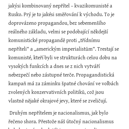
jakýsi kombinovaný nepřítel – kvazikomunisté a 
Rusko. Prý je to jakési směřování k východu. To je 
doprovázeno propagandou, bez sebemenšího 
reálného základu, velmi se podobající někdejší 
komunistické propagandě proti „třídnímu 
nepříteli“ a „americkým imperialistům“. Trestají se 
komunisté, kteří byli ve strukturách celou dobu na 
vysokých funkcích a dnes se z nich vytváří 
nebezpečí nebo zástupné terče. Propagandistická 
kampaň má za záminku špatné chování ve volbách 
zvolených konzervativních politiků, což jsou 
vlastně nějaké okrajové jevy, které se zveličují.
 Druhým nepřítelem je nacionalismus, jak bylo 
řečeno shora. Přestože náš útočný nacionalismus 