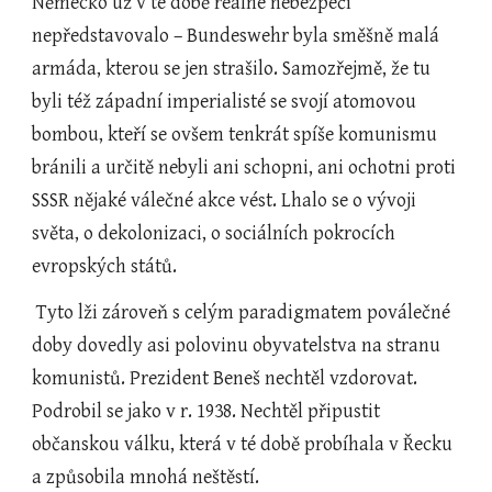
Německo už v té době reálné nebezpečí 
nepředstavovalo – Bundeswehr byla směšně malá 
armáda, kterou se jen strašilo. Samozřejmě, že tu 
byli též západní imperialisté se svojí atomovou 
bombou, kteří se ovšem tenkrát spíše komunismu 
bránili a určitě nebyli ani schopni, ani ochotni proti 
SSSR nějaké válečné akce vést. Lhalo se o vývoji 
světa, o dekolonizaci, o sociálních pokrocích 
evropských států.
 Tyto lži zároveň s celým paradigmatem poválečné 
doby dovedly asi polovinu obyvatelstva na stranu 
komunistů. Prezident Beneš nechtěl vzdorovat. 
Podrobil se jako v r. 1938. Nechtěl připustit 
občanskou válku, která v té době probíhala v Řecku 
a způsobila mnohá neštěstí.      