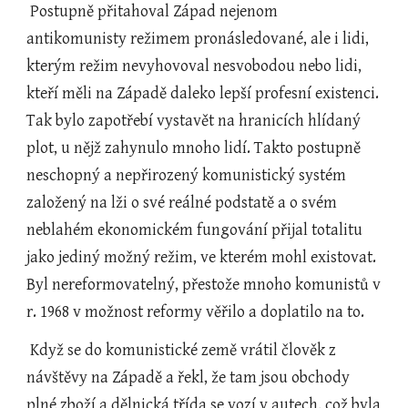
 Postupně přitahoval Západ nejenom 
antikomunisty režimem pronásledované, ale i lidi, 
kterým režim nevyhovoval nesvobodou nebo lidi, 
kteří měli na Západě daleko lepší profesní existenci. 
Tak bylo zapotřebí vystavět na hranicích hlídaný 
plot, u nějž zahynulo mnoho lidí. Takto postupně 
neschopný a nepřirozený komunistický systém 
založený na lži o své reálné podstatě a o svém 
neblahém ekonomickém fungování přijal totalitu 
jako jediný možný režim, ve kterém mohl existovat. 
Byl nereformovatelný, přestože mnoho komunistů v 
r. 1968 v možnost reformy věřilo a doplatilo na to.
 Když se do komunistické země vrátil člověk z 
návštěvy na Západě a řekl, že tam jsou obchody 
plné zboží a dělnická třída se vozí v autech, což byla 