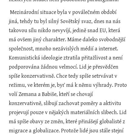
 Mezinárodní situace byla v poválečném období 
jiná, tehdy tu byl silný Sovětský svaz, dnes na nás 
takovou sílu nikdo nevyvíjí, jedině snad EU, která 
má ovšem jiný charakter. Máme daleko svobodnější 
společnost, mnoho nezávislých médií a internet. 
Komunistická ideologie ztratila přitažlivost a není 
podporována žádnou velmocí. Lid je přesvědčen 
spíše konzervativně. Chce tedy spíše setrvávat v 
režimu, ve kterém je, byť má k němu výhrady. Proto 
volí Zemana a Babiše, kteří se chovají 
konzervativně, slibují zachovat poměry a aktivitu 
projevují pouze v nějakých materiálních slibech. Lid 
má spíše obavy ze změn, které přinášejí globalisté z 
migrace a globalizace. Protože lidé jsou stále stejní 