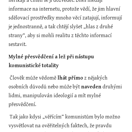
neříkají a chtěli se ji dozvědět. Dnes hledají 
informace na internetu, protože vědí, že jim hlavní 
sdělovací prostředky mnoho věcí zatajují, informují 
je jednostranně, a tak chtějí slyšet „hlas z druhé 
strany“, aby si mohli realitu z těchto informací 
sestavit.
Mylné přesvědčení a lež při nástupu 
komunistické totality
 Člověk může vědomě 
lhát přímo
 z nějakých 
osobních důvodů nebo může být 
naveden
 druhými 
lidmi, manipulován ideologií a mít mylné 
přesvědčení.
 Tak jako kdysi „věřícím“ komunistům bylo možno 
vysvětlovat na ověřitelných faktech, že pravdu 