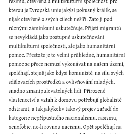
režimu, otevřená a multikulturní společnost, pro 
kterou je Evropská unie jakýsi pokusný králík, se 
nijak otevřeně o svých cílech nešíří. Zato ji pod 
různými záminkami uskutečňuje. Přijetí migrantů 
se nevykládá jako postupné uskutečňování 
multikulturní společnosti, ale jako humanitární 
pomoc. Přestože je to velmi průhledné, humanitární 
pomoc se přece nemusí vykonávat na našem území, 
spoléhají, stejně jako kdysi komunisté, na sílu svých 
sdělovacích prostředků a ovlivňování mladých, 
snadno zmanipulovatelných lidí. Přirozené 
vlastenectví a vztah k domovu potřebují globalisté 
odstranit, a tak jakýkoliv takový projev zařadí do 
kategorie nepřípustného nacionalismu, rasismu, 
xenofobie, ne-li rovnou nacismu. Opět spoléhají na 