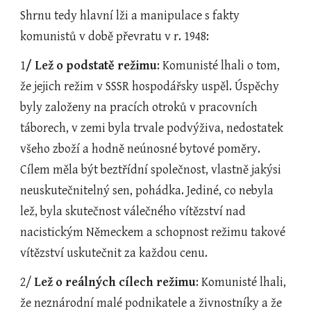
Shrnu tedy hlavní lži a manipulace s fakty 
komunistů v době převratu v r. 1948:
1
/ Lež o podstatě režimu
: Komunisté lhali o tom, 
že jejich režim v SSSR hospodářsky uspěl. Úspěchy 
byly založeny na pracích otroků v pracovních 
táborech, v zemi byla trvale podvýživa, nedostatek 
všeho zboží a hodně neúnosné bytové poměry. 
Cílem měla být beztřídní společnost, vlastně jakýsi 
neuskutečnitelný sen, pohádka. Jediné, co nebyla 
lež, byla skutečnost válečného vítězství nad 
nacistickým Německem a schopnost režimu takové 
vítězství uskutečnit za každou cenu.
2/ 
Lež o reálných cílech režimu
: Komunisté lhali, 
že neznárodní malé podnikatele a živnostníky a že 