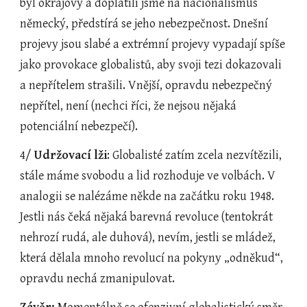
byl okrajový a doplatili jsme na nacionalismus 
německý, předstírá se jeho nebezpečnost. Dnešní 
projevy jsou slabé a extrémní projevy vypadají spíše 
jako provokace globalistů, aby svoji tezi dokazovali 
a nepřítelem strašili. Vnější, opravdu nebezpečný 
nepřítel, není (nechci říci, že nejsou nějaká 
potenciální nebezpečí).
4/ 
Udržovací lži
: Globalisté zatím zcela nezvítězili, 
stále máme svobodu a lid rozhoduje ve volbách. V 
analogii se nalézáme někde na začátku roku 1948. 
Jestli nás čeká nějaká barevná revoluce (tentokrát 
nehrozí rudá, ale duhová), nevím, jestli se mládež, 
která dělala mnoho revolucí na pokyny „odněkud“, 
opravdu nechá zmanipulovat.  