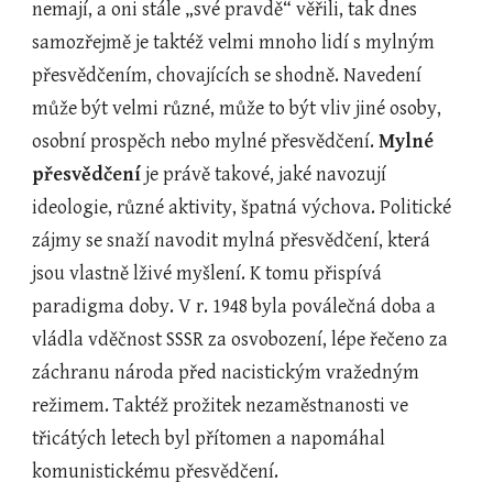
nemají, a oni stále „své pravdě“ věřili, tak dnes 
samozřejmě je taktéž velmi mnoho lidí s mylným 
přesvědčením, chovajících se shodně. Navedení 
může být velmi různé, může to být vliv jiné osoby, 
osobní prospěch nebo mylné přesvědčení. 
Mylné 
přesvědčení
 je právě takové, jaké navozují 
ideologie, různé aktivity, špatná výchova. Politické 
zájmy se snaží navodit mylná přesvědčení, která 
jsou vlastně lživé myšlení. K tomu přispívá 
paradigma doby. V r. 1948 byla poválečná doba a 
vládla vděčnost SSSR za osvobození, lépe řečeno za 
záchranu národa před nacistickým vražedným 
režimem. Taktéž prožitek nezaměstnanosti ve 
třicátých letech byl přítomen a napomáhal 
komunistickému přesvědčení.