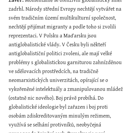
Závěr:
 Momentálně se ofenzivní globalistický směr 
zadrhl. Národy střední Evropy nechtějí vytvářet na 
svém tradičním území multikulturní společnost, 
nechtějí přijímat migranty a podle toho si zvolili 
reprezentaci. V Polsku a Maďarsku jsou 
antiglobalistické vlády. V Česku byli někteří 
antiglobalističní politici zvoleni, ale mají velké 
problémy s globalistickou garniturou zahnízděnou 
ve sdělovacích prostředcích, na tradičně 
neomarxistických univerzitách, opírající se o 
vykořeněné intelektuály a zmanipulovanou mládež 
(ostatně nic nového). Boj právě probíhá. Do 
globalistické ideologie byl zařazen i boj proti 
osobám zdiskreditovaným minulým režimem, 
využívá se selhání protivníků, neobyčejná 