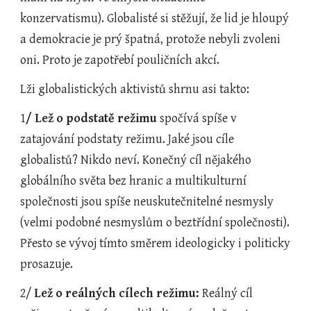
konzervatismu). Globalisté si stěžují, že lid je hloupý 
a demokracie je prý špatná, protože nebyli zvoleni 
oni. Proto je zapotřebí pouličních akcí.
Lži globalistických aktivistů shrnu asi takto:
1
/ Lež o podstatě režimu
 spočívá spíše v 
zatajování podstaty režimu. Jaké jsou cíle 
globalistů? Nikdo neví. Konečný cíl nějakého 
globálního světa bez hranic a multikulturní 
společnosti jsou spíše neuskutečnitelné nesmysly 
(velmi podobné nesmyslům o beztřídní společnosti). 
Přesto se vývoj tímto směrem ideologicky i politicky 
prosazuje.
2/ 
Lež o reálných cílech režimu:
 Reálný cíl 