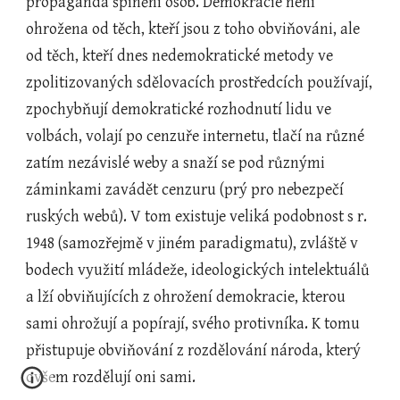
propaganda špinění osob. Demokracie není 
ohrožena od těch, kteří jsou z toho obviňováni, ale 
od těch, kteří dnes nedemokratické metody ve 
zpolitizovaných sdělovacích prostředcích používají, 
zpochybňují demokratické rozhodnutí lidu ve 
volbách, volají po cenzuře internetu, tlačí na různé 
zatím nezávislé weby a snaží se pod různými 
záminkami zavádět cenzuru (prý pro nebezpečí 
ruských webů). V tom existuje veliká podobnost s r. 
1948 (samozřejmě v jiném paradigmatu), zvláště v 
bodech využití mládeže, ideologických intelektuálů 
a lží obviňujících z ohrožení demokracie, kterou 
sami ohrožují a popírají, svého protivníka. K tomu 
přistupuje obviňování z rozdělování národa, který 
ovšem rozdělují oni sami.