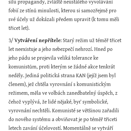
sílu propagandy, zvláště neustálého vyvolávání 
fobií ze stínů minulosti, kterou si samozřejmě pro 
své účely už dokázali předem upravit (k tomu měli 
třicet let).
3/ 
Vytváření nepřítele
: Starý režim už téměř třicet 
let neexistuje a jeho nebezpečí nehrozí. Hned po 
jeho pádu se projevila veliká tolerance ke 
komunistům, proti kterým se žádné akce tenkrát 
neděly. Jediná politická strana KAN (jejíž jsem byl 
členem), jež chtěla vyrovnání s komunistickým 
režimem, měla ve volbách zanedbatelný úspěch, z 
čehož vyplývá, že lidé nějaké, byť symbolické, 
vyrovnání nechtěli. Komunisté se většinou zařadili 
do nového systému a obviňovat je po téměř třiceti 
letech zavání účelovostí. Momentálně se vytváří 