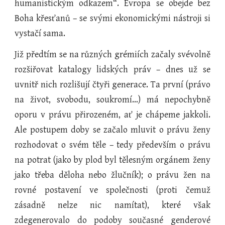
humanistickým odkazem“. Evropa se obejde bez
Boha křesťanů – se svými ekonomickými nástroji si
vystačí sama.
Již předtím se na různých grémiích začaly svévolně
rozšiřovat katalogy lidských práv – dnes už se
uvnitř nich rozlišují čtyři generace. Ta první (právo
na život, svobodu, soukromí…) má nepochybně
oporu v právu přirozeném, ať je chápeme jakkoli.
Ale postupem doby se začalo mluvit o právu ženy
rozhodovat o svém těle – tedy především o právu
na potrat (jako by plod byl tělesným orgánem ženy
jako třeba děloha nebo žlučník); o právu žen na
rovné postavení ve společnosti (proti čemuž
zásadně nelze nic namítat), které však
zdegenerovalo do podoby současné genderové