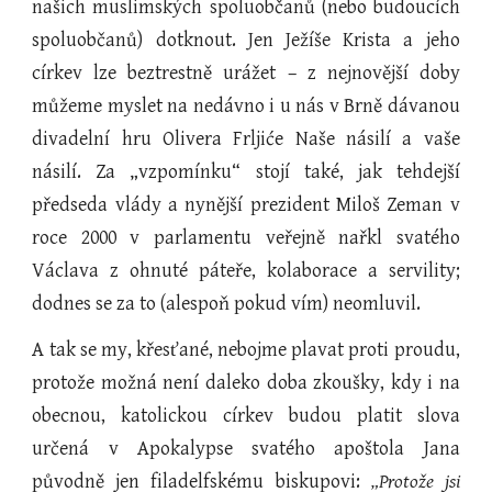
našich muslimských spoluobčanů (nebo budoucích
spoluobčanů) dotknout. Jen Ježíše Krista a jeho
církev lze beztrestně urážet – z nejnovější doby
můžeme myslet na nedávno i u nás v Brně dávanou
divadelní hru Olivera Frljiće Naše násilí a vaše
násilí. Za „vzpomínku“ stojí také, jak tehdejší
předseda vlády a nynější prezident Miloš Zeman v
roce 2000 v parlamentu veřejně nařkl svatého
Václava z ohnuté páteře, kolaborace a servility;
dodnes se za to (alespoň pokud vím) neomluvil.
A tak se my, křesťané, nebojme plavat proti proudu,
protože možná není daleko doba zkoušky, kdy i na
obecnou, katolickou církev budou platit slova
určená v Apokalypse svatého apoštola Jana
původně jen filadelfskému biskupovi:
„Protože jsi