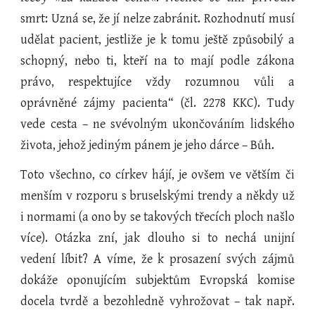
smrt: Uzná se, že jí nelze zabránit. Rozhodnutí musí
udělat pacient, jestliže je k tomu ještě způsobilý a
schopný, nebo ti, kteří na to mají podle zákona
právo, respektujíce vždy rozumnou vůli a
oprávněné zájmy pacienta“ (čl. 2278 KKC). Tudy
vede cesta – ne svévolným ukončováním lidského
života, jehož jediným pánem je jeho dárce – Bůh.
Toto všechno, co církev hájí, je ovšem ve větším či
menším v rozporu s bruselskými trendy a někdy už
i normami (a ono by se takových třecích ploch našlo
více). Otázka zní, jak dlouho si to nechá unijní
vedení líbit? A víme, že k prosazení svých zájmů
dokáže oponujícím subjektům Evropská komise
docela tvrdě a bezohledně vyhrožovat – tak např.