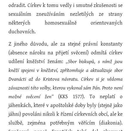
odradit. Církev k tomu vedly i smutné zkušenosti se
sexuálním zneužíváním nezletilých ze strany
některých homosexuálně orientovaných
duchovních.
Z jiného důvodu, ale za stejné právní konstanty
(absence nároku na přijetí svěcení) odmítá církev
udílení kněžství ženám:
„Sbor biskupů, s nímž jsou
kněží spojeni v kněžství, zpřítomňuje a aktualizuje sbor
Dvanácti až do Kristova návratu. Církev si je vědoma
závaznosti této volby, kterou vykonal sám Pán. Proto není
možné svěcení žen“
(KKS 1577). To neplatí o
jáhenkách, které v apoštolské doby byly (stejně jako
jáhni) povoláni nikoli k řízení církevních obcí, ale ke
službě, zejména potřebným věřícím (diakonia).