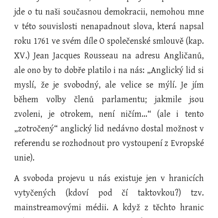
jde o tu naši současnou demokracii, nemohou mne
v této souvislosti nenapadnout slova, která napsal
roku 1761 ve svém díle O společenské smlouvě (kap.
XV.) Jean Jacques Rousseau na adresu Angličanů,
ale ono by to dobře platilo i na nás: „Anglický lid si
myslí, že je svobodný, ale velice se mýlí. Je jím
během volby členů parlamentu; jakmile jsou
zvoleni, je otrokem, není ničím…“ (ale i tento
„zotročený“ anglický lid nedávno dostal možnost v
referendu se rozhodnout pro vystoupení z Evropské
unie).
A svoboda projevu u nás existuje jen v hranicích
vytyčených (kdoví pod čí taktovkou?) tzv.
mainstreamovými médii. A když z těchto hranic