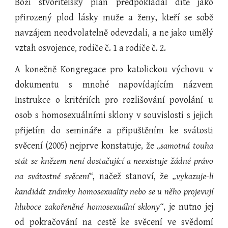
Boží stvořitelský plán předpokládal dítě jako
přirozený plod lásky muže a ženy, kteří se sobě
navzájem neodvolatelně odevzdali, a ne jako umělý
vztah osvojence, rodiče č. 1 a rodiče č. 2.
A konečně Kongregace pro katolickou výchovu v
dokumentu s mnohé napovídajícím názvem
Instrukce o kritériích pro rozlišování povolání u
osob s homosexuálními sklony v souvislosti s jejich
přijetím do semináře a připuštěním ke svátosti
svěcení (2005) nejprve konstatuje, že
„samotná touha
stát se knězem není dostačující a neexistuje žádné právo
na svátostné svěcení“
, načež stanoví, že
„vykazuje-li
kandidát známky homosexuality nebo se u něho projevují
hluboce zakořeněné homosexuální sklony“
, je nutno jej
od pokračování na cestě ke svěcení ve svědomí