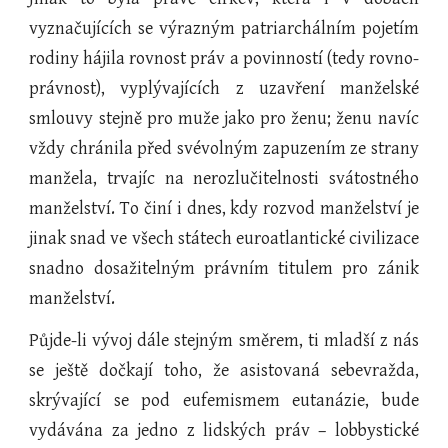
vyznačujících se výrazným patriarchálním pojetím
rodiny hájila rovnost práv a povinností (tedy rovno-
právnost), vyplývajících z uzavření manželské
smlouvy stejně pro muže jako pro ženu; ženu navíc
vždy chránila před svévolným zapuzením ze strany
manžela, trvajíc na nerozlučitelnosti svátostného
manželství. To činí i dnes, kdy rozvod manželství je
jinak snad ve všech státech euroatlantické civilizace
snadno dosažitelným právním titulem pro zánik
manželství.
Půjde-li vývoj dále stejným směrem, ti mladší z nás
se ještě dočkají toho, že asistovaná sebevražda,
skrývající se pod eufemismem eutanázie, bude
vydávána za jedno z lidských práv – lobbystické