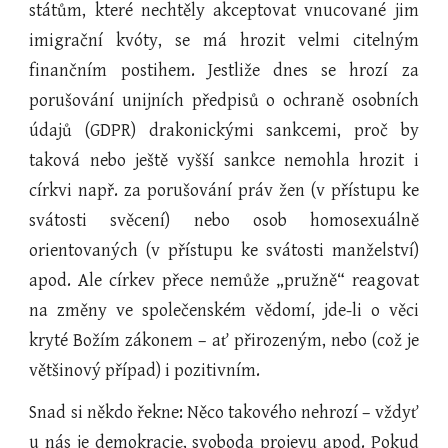
státům, které nechtěly akceptovat vnucované jim
imigrační kvóty, se má hrozit velmi citelným
finančním postihem. Jestliže dnes se hrozí za
porušování unijních předpisů o ochraně osobních
údajů (GDPR) drakonickými sankcemi, proč by
taková nebo ještě vyšší sankce nemohla hrozit i
církvi např. za porušování práv žen (v přístupu ke
svátosti svěcení) nebo osob homosexuálně
orientovaných (v přístupu ke svátosti manželství)
apod. Ale církev přece nemůže „pružně“ reagovat
na změny ve společenském vědomí, jde-li o věci
kryté Božím zákonem – ať přirozeným, nebo (což je
většinový případ) i pozitivním.
Snad si někdo řekne: Něco takového nehrozí – vždyť
u nás je demokracie, svoboda projevu apod. Pokud