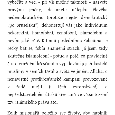
vybočíte a věci – při vší možné taktnosti – nazvete
pravými jmény, dostanete nálepku člověka
nedemokratického (protože nejste demokratický
„po bruselsku“), dehonestují vás jako individuum
nekorektní, homofobní, xenofobní, islamofobní a
nevím jaké ještě. K tomu poslednímu: Foboumai je
řecky bát se, fobía znamená strach. Já jsem tedy
skutečně islamofobní - potud a poté, co pravidelně
čtu o vraždění křesťanů a vypalování jejich kostelů
muslimy v zemích třetího světa ve jménu Alláha, o
nenávistné protikřesťanské kampani provozované
v řadě mešit (i těch evropských!), o
nepředstavitelném útisku křesťanů ve většině zemí
tzv. islámského práva atd.
Kolik misionářů položilo své životy, aby naplnili