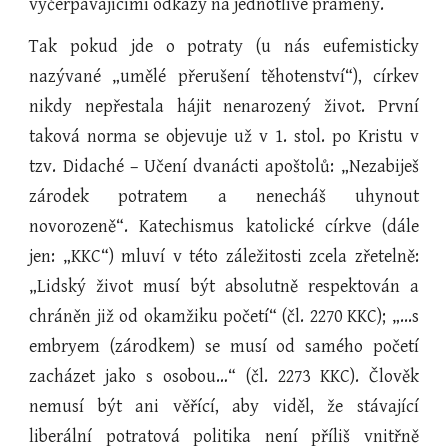
vyčerpávajícími odkazy na jednotlivé prameny.
Tak pokud jde o potraty (u nás eufemisticky
nazývané „umělé přerušení těhotenství“), církev
nikdy nepřestala hájit nenarozený život. První
taková norma se objevuje už v 1. stol. po Kristu v
tzv. Didaché – Učení dvanácti apoštolů: „Nezabiješ
zárodek potratem a nenecháš uhynout
novorozeně“. Katechismus katolické církve (dále
jen: „KKC“) mluví v této záležitosti zcela zřetelně:
„Lidský život musí být absolutně respektován a
chráněn již od okamžiku početí“ (čl. 2270 KKC); „...s
embryem (zárodkem) se musí od samého početí
zacházet jako s osobou…“ (čl. 2273 KKC). Člověk
nemusí být ani věřící, aby viděl, že stávající
liberální potratová politika není příliš vnitřně