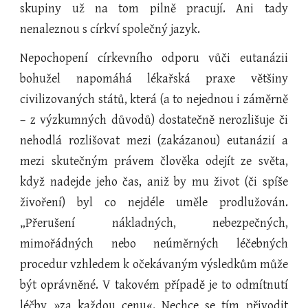
skupiny už na tom pilně pracují. Ani tady
nenaleznou s církví společný jazyk.
Nepochopení církevního odporu vůči eutanázii
bohužel napomáhá lékařská praxe většiny
civilizovaných států, která (a to nejednou i záměrně
– z výzkumných důvodů) dostatečně nerozlišuje či
nehodlá rozlišovat mezi (zakázanou) eutanázií a
mezi skutečným právem člověka odejít ze světa,
když nadejde jeho čas, aniž by mu život (či spíše
živoření) byl co nejdéle uměle prodlužován.
„Přerušení nákladných, nebezpečných,
mimořádných nebo neúměrných léčebných
procedur vzhledem k očekávaným výsledkům může
být oprávněné. V takovém případě je to odmítnutí
léčby »za každou cenu«. Nechce se tím přivodit