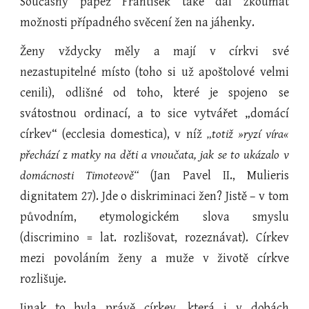
Současný papež František také dal zkoumat
možnosti případného svěcení žen na jáhenky.
Ženy vždycky měly a mají v církvi své
nezastupitelné místo (toho si už apoštolové velmi
cenili), odlišné od toho, které je spojeno se
svátostnou ordinací, a to sice vytvářet „domácí
církev“ (ecclesia domestica), v níž
„totiž »ryzí víra«
přechází z matky na děti a vnoučata, jak se to ukázalo v
domácnosti Timoteově“
(Jan Pavel II., Mulieris
dignitatem 27). Jde o diskriminaci žen? Jistě – v tom
původním, etymologickém slova smyslu
(discrimino = lat. rozlišovat, rozeznávat). Církev
mezi povoláním ženy a muže v životě církve
rozlišuje.
Jinak to byla právě církev, která i v dobách