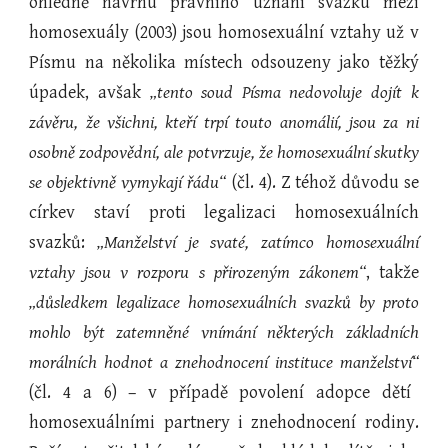
ohledně návrhu právního uznání svazku mezi
homosexuály (2003) jsou homosexuální vztahy už v
Písmu na několika místech odsouzeny jako těžký
úpadek, avšak
„tento soud Písma nedovoluje dojít k
závěru, že všichni, kteří trpí touto anomálií, jsou za ni
osobně zodpovědní, ale potvrzuje, že homosexuální skutky
se objektivně vymykají řádu“
(čl. 4). Z téhož důvodu se
církev staví proti legalizaci homosexuálních
svazků:
„Manželství je svaté, zatímco homosexuální
vztahy jsou v rozporu s přirozeným zákonem“
, takže
„důsledkem legalizace homosexuálních svazků by proto
mohlo být zatemněné vnímání některých základních
morálních hodnot a znehodnocení instituce manželství“
(čl. 4 a 6) – v případě povolení adopce dětí
homosexuálními partnery i znehodnocení rodiny.