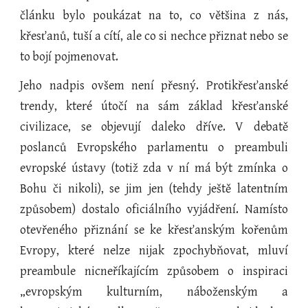
článku bylo poukázat na to, co většina z nás,
křesťanů, tuší a cítí, ale co si nechce přiznat nebo se
to bojí pojmenovat.
Jeho nadpis ovšem není přesný. Protikřesťanské
trendy, které útočí na sám základ křesťanské
civilizace, se objevují daleko dříve. V debatě
poslanců Evropského parlamentu o preambuli
evropské ústavy (totiž zda v ní má být zmínka o
Bohu či nikoli), se jim jen (tehdy ještě latentním
způsobem) dostalo oficiálního vyjádření. Namísto
otevřeného přiznání se ke křesťanským kořenům
Evropy, které nelze nijak zpochybňovat, mluví
preambule nicneříkajícím způsobem o inspiraci
„evropským kulturním, náboženským a