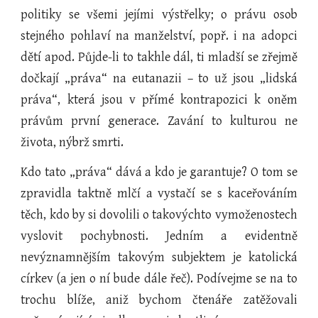
politiky se všemi jejími výstřelky; o právu osob
stejného pohlaví na manželství, popř. i na adopci
dětí apod. Půjde-li to takhle dál, ti mladší se zřejmě
dočkají „práva“ na eutanazii – to už jsou „lidská
práva“, která jsou v přímé kontrapozici k oněm
právům první generace. Zavání to kulturou ne
života, nýbrž smrti.
Kdo tato „práva“ dává a kdo je garantuje? O tom se
zpravidla taktně mlčí a vystačí se s kaceřováním
těch, kdo by si dovolili o takovýchto vymoženostech
vyslovit pochybnosti. Jedním a evidentně
nevýznamnějším takovým subjektem je katolická
církev (a jen o ní bude dále řeč). Podívejme se na to
trochu blíže, aniž bychom čtenáře zatěžovali