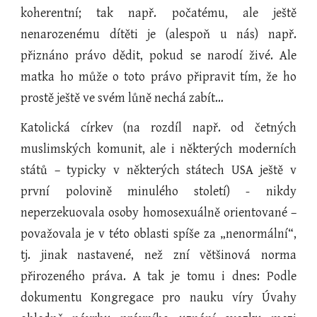
koherentní; tak např. počatému, ale ještě
nenarozenému dítěti je (alespoň u nás) např.
přiznáno právo dědit, pokud se narodí živé. Ale
matka ho může o toto právo připravit tím, že ho
prostě ještě ve svém lůně nechá zabít…
Katolická církev (na rozdíl např. od četných
muslimských komunit, ale i některých moderních
států – typicky v některých státech USA ještě v
první polovině minulého století) - nikdy
neperzekuovala osoby homosexuálně orientované –
považovala je v této oblasti spíše za „nenormální“,
tj. jinak nastavené, než zní většinová norma
přirozeného práva. A tak je tomu i dnes: Podle
dokumentu Kongregace pro nauku víry Úvahy