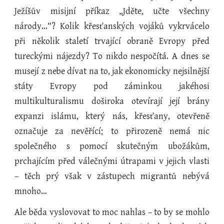
Ježíšův misijní příkaz „Jděte, učte všechny
národy…“? Kolik křesťanských vojáků vykrvácelo
při několik staletí trvající obraně Evropy před
tureckými nájezdy? To nikdo nespočítá. A dnes se
musejí z nebe dívat na to, jak ekonomicky nejsilnější
státy Evropy pod záminkou jakéhosi
multikulturalismu doširoka otevírají její brány
expanzi islámu, který nás, křesťany, otevřeně
označuje za nevěřící; to přirozeně nemá nic
společného s pomocí skutečným ubožákům,
prchajícím před válečnými útrapami v jejich vlasti
– těch prý však v zástupech migrantů nebývá
mnoho…
Ale běda vyslovovat to moc nahlas – to by se mohlo