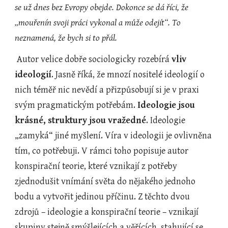
se už dnes bez Evropy obejde. Dokonce se dá říci, že 
„mouřenín svoji práci vykonal a může odejít“. To 
neznamená, že bych si to přál.
 Autor velice dobře sociologicky rozebírá 
vliv 
ideologií
. Jasně říká, že mnozí nositelé ideologií o 
nich téměř nic nevědí a přizpůsobují si je v praxi 
svým pragmatickým potřebám. 
Ideologie jsou 
krásné, struktury jsou vražedné
. Ideologie 
„zamyká“ jiné myšlení. Víra v ideologii je ovlivněna 
tím, co potřebuji. V rámci toho popisuje autor 
konspirační teorie, které vznikají z potřeby 
zjednodušit vnímání světa do nějakého jednoho 
bodu a vytvořit jedinou příčinu. Z těchto dvou 
zdrojů – ideologie a konspirační teorie – vznikají 
skupiny stejně smýšlejících a věřících, stahující se 