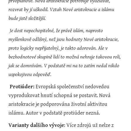
prvoplánové. Nová aristokracie potřebuje vydělávat, 
rozvrat by jí uškodil. Vztah Nové aristokracie a islámu 
bude jistě složitější.
 Je dost nepochopitelné, že právě islám, naprosto 
myšlenkově odlišný, než jsou hodnoty Nové aristokracie, 
proto logicky nepřijatelný, je takto adorován. Ale v 
bezhodnotové skupině lidí to možná nehraje takovou roli, 
jak se domnívám. V podstatě mi na to zatím nedal nikdo 
uspokojivou odpověď.
Protiúder:
 Evropská společenství nedovedou 
vyprodukovat hnutí schopná se postavit. Nová 
aristokracie je podporována životní aktivitou 
islámu. Autor v podstatě protiúder nezná.
Varianty dalšího vývoje
: Více zdrojů už nelze z 