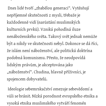
 Dnes lidé tvoří „zbabělou generaci“. Vytěsňují 
nepříjemné skutečnosti z mysli, třebaže je 
každodenně vidí (narůstání muslimských 
kulturních prvků). Vzniká pohodlná iluze 
nenáboženského světa. Takový svět jednak nemůže 
být a nikdy ve skutečnosti nebyl. Dokonce se dá říci, 
že islám není náboženství, ale politická doktrína 
podobná komunismu. Přesto, že neodpovídá 
lidským právům, je akceptována jako 
„náboženství“. Chudina, hlavně příživníci, je 
spojencem dobyvatelů.
 Ideologie sebemrskačství omezuje sebevědomí a 
vůli se bránit. Nízká porodnost evropského etnika a 
vysoká etnika muslimského vytváří fenomén 