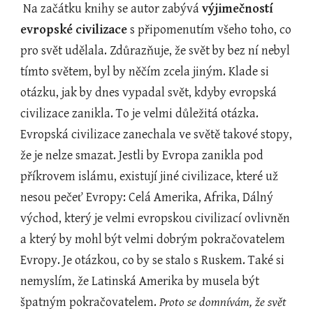
 Na začátku knihy se autor zabývá 
výjimečností 
evropské civilizace
 s připomenutím všeho toho, co 
pro svět udělala. Zdůrazňuje, že svět by bez ní nebyl 
tímto světem, byl by něčím zcela jiným. Klade si 
otázku, jak by dnes vypadal svět, kdyby evropská 
civilizace zanikla. To je velmi důležitá otázka. 
Evropská civilizace zanechala ve světě takové stopy, 
že je nelze smazat. Jestli by Evropa zanikla pod 
příkrovem islámu, existují jiné civilizace, které už 
nesou pečeť Evropy: Celá Amerika, Afrika, Dálný 
východ, který je velmi evropskou civilizací ovlivněn 
a který by mohl být velmi dobrým pokračovatelem 
Evropy. Je otázkou, co by se stalo s Ruskem. Také si 
nemyslím, že Latinská Amerika by musela být 
špatným pokračovatelem. 
Proto se domnívám, že svět 