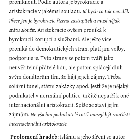
proniknout. Podle autora je byrokracie a 
aristokracie v jakémsi souladu. 
Já bych to tak neviděl
. 
Přece jen je byrokracie řízena zastupiteli a musí nějak 
státu sloužit
. Aristokracie ovšem proniká k 
byrokracii korupcí a službami. Ale ještě více 
proniká do demokratických stran, platí jim volby, 
podporuje je. Tyto strany se potom tváří jako 
neuvěřitelní přátelé lidu, ale potom splácejí dluh 
svým donátorům tím, že hájí jejich zájmy. Třeba 
solární tunel, státní zakázky apod. Jestliže je nějaký 
podnikatel v normální politice, určitě nepatří k oné 
internacionální aristokracii. Spíše se staví jejím 
zájmům. 
Ne všichni podnikatelé totiž musejí být součástí 
internacionální aristokracie.
Prolomení hradeb
: Islámu a jeho šíření se autor 