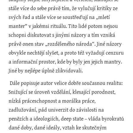
stále více do sebe právě tím, že vylučují kritiky ze 
svých řad a stále více se soustřeďují na „mletí 
manter“ v jakémsi rituálu. Tito lidé potom nejsou 
schopni diskutovat s jinými názory a tím vzniká 
právě onen stav „rozděleného národa“. Jiné názory 
obvykle nechtějí slyšet, a proto též vyžadují cenzuru 
a informační prostor, kde by byly jen jejich mantry. 
Jiné by nejlépe úplně zlikvidovali.
 Dále popisuje autor velice dobře současnou realitu: 
Snižující se úroveň vzdělání, klesající porodnost, 
nízká práceschopnost a morálka práce, 
zadlužování, pád univerzit do závislosti na 
penězích a ideologiích, deep state – vláda byrokratů 
dané doby, dané ideály, vztah ke skutečným 