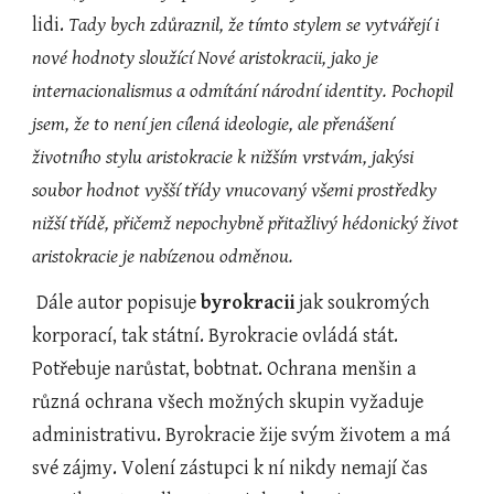
lidi. 
Tady bych zdůraznil, že tímto stylem se vytvářejí i 
nové hodnoty sloužící Nové aristokracii, jako je 
internacionalismus a odmítání národní identity. Pochopil 
jsem, že to není jen cílená ideologie, ale přenášení 
životního stylu aristokracie k nižším vrstvám, jakýsi 
soubor hodnot vyšší třídy vnucovaný všemi prostředky 
nižší třídě, přičemž nepochybně přitažlivý hédonický život 
aristokracie je nabízenou odměnou.
 Dále autor popisuje 
byrokracii
 jak soukromých 
korporací, tak státní. Byrokracie ovládá stát. 
Potřebuje narůstat, bobtnat. Ochrana menšin a 
různá ochrana všech možných skupin vyžaduje 
administrativu. Byrokracie žije svým životem a má 
své zájmy. Volení zástupci k ní nikdy nemají čas 