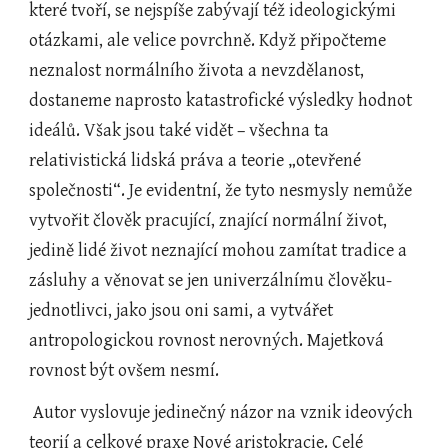
které tvoří, se nejspíše zabývají též ideologickými 
otázkami, ale velice povrchně. Když připočteme 
neznalost normálního života a nevzdělanost, 
dostaneme naprosto katastrofické výsledky hodnot 
ideálů. Však jsou také vidět – všechna ta 
relativistická lidská práva a teorie „otevřené 
společnosti“. Je evidentní, že tyto nesmysly nemůže 
vytvořit člověk pracující, znající normální život, 
jedině lidé život neznající mohou zamítat tradice a 
zásluhy a věnovat se jen univerzálnímu člověku-
jednotlivci, jako jsou oni sami, a vytvářet 
antropologickou rovnost nerovných. Majetková 
rovnost být ovšem nesmí.
 Autor vyslovuje jedinečný názor na vznik ideových 
teorií a celkové praxe Nové aristokracie. Celé 