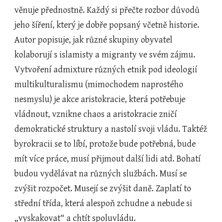
věnuje přednostně. Každý si přečte rozbor důvodů 
jeho šíření, který je dobře popsaný včetně historie. 
Autor popisuje, jak různé skupiny obyvatel 
kolaborují s islamisty a migranty ve svém zájmu. 
Vytvoření admixture různých etnik pod ideologií 
multikulturalismu (mimochodem naprostého 
nesmyslu) je akce aristokracie, která potřebuje 
vládnout, vznikne chaos a aristokracie zničí 
demokratické struktury a nastolí svoji vládu. Taktéž 
byrokracii se to líbí, protože bude potřebná, bude 
mít více práce, musí přijmout další lidi atd. Bohatí 
budou vydělávat na různých službách. Musí se 
zvýšit rozpočet. Musejí se zvýšit daně. Zaplatí to 
střední třída, která alespoň zchudne a nebude si 
„vyskakovat“ a chtít spoluvládu.