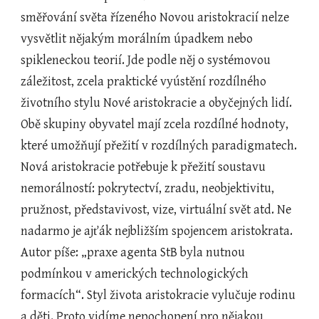
směřování světa řízeného Novou aristokracií nelze 
vysvětlit nějakým morálním úpadkem nebo 
spikleneckou teorií. Jde podle něj o systémovou 
záležitost, zcela praktické vyústění rozdílného 
životního stylu Nové aristokracie a obyčejných lidí. 
Obě skupiny obyvatel mají zcela rozdílné hodnoty, 
které umožňují přežití v rozdílných paradigmatech. 
Nová aristokracie potřebuje k přežití soustavu 
nemorálností: pokrytectví, zradu, neobjektivitu, 
pružnost, představivost, vize, virtuální svět atd. Ne 
nadarmo je ajťák nejbližším spojencem aristokrata. 
Autor píše: „praxe agenta StB byla nutnou 
podmínkou v amerických technologických 
formacích“. Styl života aristokracie vylučuje rodinu 
a děti. Proto vidíme nepochopení pro nějakou 