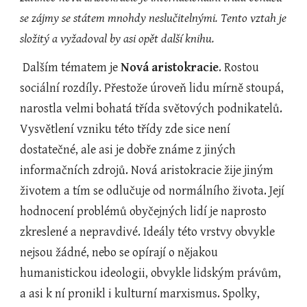
se zájmy se státem mnohdy neslučitelnými. Tento vztah je 
složitý a vyžadoval by asi opět další knihu.
 Dalším tématem je 
Nová aristokracie
. Rostou 
sociální rozdíly. Přestože úroveň lidu mírně stoupá, 
narostla velmi bohatá třída světových podnikatelů. 
Vysvětlení vzniku této třídy zde sice není 
dostatečné, ale asi je dobře známe z jiných 
informačních zdrojů. Nová aristokracie žije jiným 
životem a tím se odlučuje od normálního života. Její 
hodnocení problémů obyčejných lidí je naprosto 
zkreslené a nepravdivé. Ideály této vrstvy obvykle 
nejsou žádné, nebo se opírají o nějakou 
humanistickou ideologii, obvykle lidským právům, 
a asi k ní pronikl i kulturní marxismus. Spolky, 