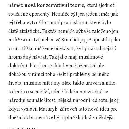
námět: 
nová konzervativní teorie
, která sjednotí 
současné oponenty. Nemůže být jen jeden směr, jak 
jej třeba vytvořilo Hnutí proti islámu, které bylo 
čistě ateistické. Taktéž nemůže být vše založeno jen 
na křesťanství, neboť většina lidí jej již opustila jako 
víru a těžko můžeme očekávat, že by nastal nějaký 
hromadný návrat. Tak jako mají muslimové 
doktrínu, která má základ v náboženství, ale 
dokážou v rámci toho řešit i problémy běžného 
života, musíme mít i my něco takto univerzálního. 
Jediné, co se nabízí, nám blízké a použitelné, je 
národní sounáležitost, nějaká národní jednota, jak ji 
kdysi vyslovil Masaryk. Zároveň tato nová idea pro 
dnešní dobu nemůže být úplně shodná s někdejší.