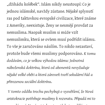
„džihádu kolébek“. Islám nikdy neustoupí: Co je 
jednou islámské, navždy zůstane. Nějaké splynutí 
ras pod taktovkou evropské civilizace, které známe 
z Ameriky, neexistuje. Ženy se nesmějí provdat za 
nemuslima. Naopak muslim si může vzít 
nemuslimku, která se ovšem musí podřídit islámu. 
To vše je zaručováno násilím. To nikdo nezastaví, 
protože bude všemi muslimy podporováno. 
K tomu 
dodávám, co je velkou výhodou islámu: Jednotná 
náboženská doktrína, která od abonentů nevyžaduje 
nějaké velké oběti a která zároveň tvoří sekulární řád a 
přirozenou sociální doktrínu
.
V tomto oddílu trochu pochybuji o vysvětlení, že Nová 
aristokracie potřebuje muslimy k rozvratu. Připadá mi to 