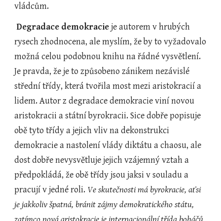
vládcům.
Degradace demokracie
 je autorem v hrubých 
rysech zhodnocena, ale myslím, že by to vyžadovalo 
možná celou podobnou knihu na řádné vysvětlení. 
Je pravda, že je to způsobeno zánikem nezávislé 
střední třídy, která tvořila most mezi aristokracií a 
lidem. Autor z degradace demokracie viní novou 
aristokracii a státní byrokracii. Sice dobře popisuje 
obě tyto třídy a jejich vliv na dekonstrukci 
demokracie a nastolení vlády diktátu a chaosu, ale 
dost dobře nevysvětluje jejich vzájemný vztah a 
předpokládá, že obě třídy jsou jaksi v souladu a 
pracují v jedné roli. 
Ve skutečnosti má byrokracie, aťsi 
je jakkoliv špatná, bránit zájmy demokratického státu, 
zatímco nová aristokracie je internacionální třída boháčů 