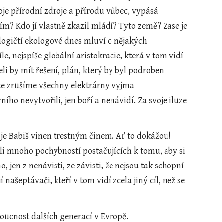
oje přírodní zdroje a přírodu vůbec, vypásá 
ím? Kdo jí vlastně zkazil mládí? Tyto země? Zase je 
ologičtí ekologové dnes mluví o nějakých 
, nejspíše globální aristokracie, která v tom vidí 
li by mít řešení, plán, který by byl podroben 
 že zrušíme všechny elektrárny vyjma 
ího nevytvořili, jen boří a nenávidí. Za svoje iluze 
e je Babiš vinen trestným činem. Ať to dokážou! 
ali mnoho pochybností postačujících k tomu, aby si 
, jen z nenávisti, ze závisti, že nejsou tak schopní 
 našeptávači, kteří v tom vidí zcela jiný cíl, než se 
oucnost dalších generací v Evropě. 