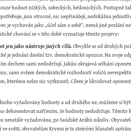
pouze hodnot nízkých, sobeckých, hédonických. Postupně ta
otřebuje, jsou otravné, nic nepřinášejí, nedokážou jednotliv
ivec je vychován jako „účel sám o sobě“, nemá jiné poslání ne
tické chování se v této době vyznačuje těmito projevy: 
t jen jako nástroje jiných cílů
. Obvykle se od druhých pož
cké je jednání dnešní tzv. demokratické opozice. Na svoje o
ím dechem sami nedodržují. Jakási okrajová selhání oponent
iny, sami ovšem demokratické rozhodnutí voličů nerespektují
 kterému nelze nic vytknout). Cílem je likvidovat oponenty,
jednoho vyžadovány hodnoty a od druhého ne, můžeme si být ji
o dehonestovat nařčením, že hodnoty nedodržuje. Těmito ho
ou neustále vyžadována, po Saúdské Arábii nikoliv. Obyvatelé
 ve světě, obyvatelům Krymu je to stejnými hlasateli upíráno