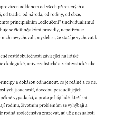
doprovázen odklonem od všech přirozených a 
 od tradic, od národa, od rodiny, od obce, 
tomto principiálním „odloučení“ (individualismu) 
uje se řídit nějakými pravidly, nepotřebuje 
nich nevychovali, mysleli si, že stačí je vychovat k 
ě rostlé skutečnosti závisející na lidské 
e ekologické, univerzalistické a relativistické jako 
 principy a dokážou odhadnout, co je reálné a co ne, 
stlých jsoucností, dovedou posoudit jejich 
kně vypadající, a proto je hájí lidé, kteří sní 
emají rodinu, životním problémům se vyhýbají a 
oje rodná společenstva zrazovat, ať už z neznalosti 