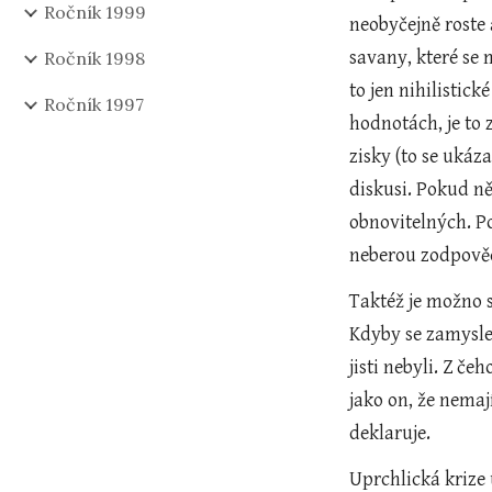
Ročník 1999
neobyčejně roste 
savany, které se 
Ročník 1998
to jen nihilistic
Ročník 1997
hodnotách, je to 
zisky (to se ukáz
diskusi. Pokud ně
obnovitelných. Po
neberou zodpově
Taktéž je možno s
Kdyby se zamyslel
jisti nebyli. Z če
jako on, že nemají
deklaruje. 
Uprchlická krize 