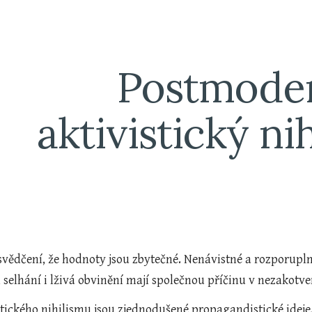
ip to main content
Skip to navigat
Postmoder
aktivistický ni
svědčení, že hodnoty jsou zbytečné. Nenávistné a rozporupln
selhání i lživá obvinění mají společnou příčinu v nezakotv
stického nihilismu jsou zjednodušené propagandistické ideje