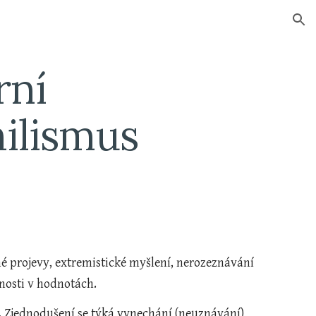
ion
ní 
hilismus
é projevy, extremistické myšlení, nerozeznávání 
enosti v hodnotách.
. Zjednodušení se týká vynechání (neuznávání) 