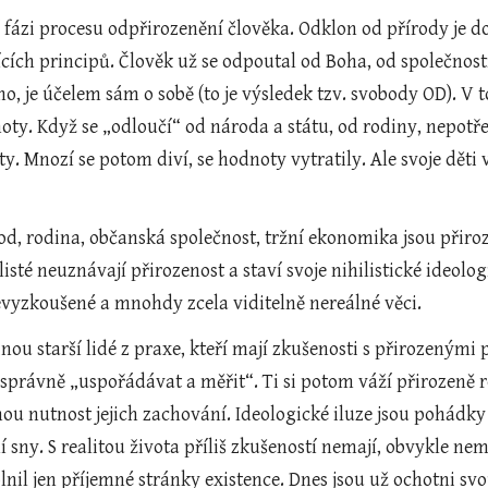
í fázi procesu odpřirozenění člověka. Odklon od přírody je 
cích principů. Člověk už se odpoutal od Boha, od společnosti,
o, je účelem sám o sobě (to je výsledek tzv. svobody OD). V 
ty. Když se „odloučí“ od národa a státu, od rodiny, nepotřeb
. Mnozí se potom diví, se hodnoty vytratily. Ale svoje děti v 
od, rodina, občanská společnost, tržní ekonomika jsou přirozen
listé neuznávají přirozenost a staví svoje nihilistické ideologi
nevyzkoušené a mnohdy zcela viditelně nereálné věci. 
šinou starší lidé z praxe, kteří mají zkušenosti s přirozenými
právně „uspořádávat a měřit“. Ti si potom váží přirozeně ro
ou nutnost jejich zachování. Ideologické iluze jsou pohádky pě
í sny. S realitou života příliš zkušeností nemají, obvykle n
 plnil jen příjemné stránky existence. Dnes jsou už ochotni sv