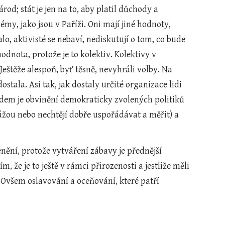
od; stát je jen na to, aby platil důchody a 
my, jako jsou v Paříži. Oni mají jiné hodnoty, 
o, aktivisté se nebaví, nediskutují o tom, co bude 
dnota, protože je to kolektiv. Kolektivy v 
Ještěže alespoň, byť těsně, nevyhráli volby. Na 
tala. Asi tak, jak dostaly určité organizace lidi 
dem je obvinění demokraticky zvolených politiků 
ážou nebo nechtějí dobře uspořádávat a měřit) a 
enění, protože vytváření zábavy je přednější 
 že je to ještě v rámci přirozenosti a jestliže měli 
. Ovšem oslavování a oceňování, které patří 