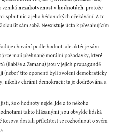
k vzniká 
nezakotvenost v hodnotách
, protože 
ci splnit nic z jeho hédonických očekávání. A to 
ž sloužit sám sobě. Neexistuje úcta k přesahujícím 
aduje chování podle hodnot, ale aktér je sám 
dpůrce mají přehnaně morální požadavky, které 
ů (Babiše a Zemana) jsou v jejich propagandě 
 (neboť tito oponenti byli zvoleni demokraticky 
 nikoliv chránit demokracii; ta je dodržována a 
sti, že o hodnoty nejde. Jde o to někoho 
dnotami takto hlásanými jsou obvykle lidská 
 Kosova dostali příležitost se rozhodnout o svém 
. 