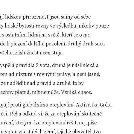
ují lidskou přirozenost; jsou samy od sebe 
y lidské bytosti rovny ve výsledku, nikoliv pouze 
s ostatními lidmi na světě, kteří se o nic 
de k plození dalšího pokolení, druhý druh sexu 
všeho, záslužnost neexistuje.
yspělá pravidla života, druhá je násilnická a 
nom admixture s rovnými právy, a není jasné, 
lze nadřídit nad pravidla druhé, to by 
šechny platná, mít nemůže. Vzniká chaos.
 bojují proti globálnímu oteplování. Aktivistka Gréta 
ci, třeba odkud ví, že za oteplování skutečně 
ření, kterými lze oteplování řešit, nejspíše 
 vinou zaostalých zemí, jejichž obyvatelstvo 