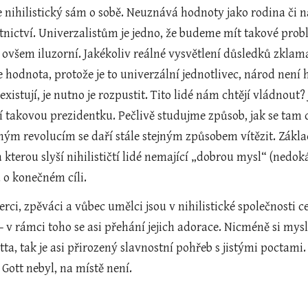
 nihilistický sám o sobě. Neuznává hodnoty jako rodina či nár
tnictví. Univerzalistům je jedno, že budeme mít takové problé
u ovšem iluzorní. Jakékoliv reálné vysvětlení důsledků zklamal
 hodnota, protože je to univerzální jednotlivec, národ není ho
istují, je nutno je rozpustit. Tito lidé nám chtějí vládnout? 
 takovou prezidentku. Pečlivě studujme způsob, jak se tam dos
ným revolucím se daří stále stejným způsobem vítězit. Zákla
kterou slyší nihilističtí lidé nemající „dobrou mysl“ (nedok
 o konečném cíli.
rci, zpěváci a vůbec umělci jsou v nihilistické společnosti c
 v rámci toho se asi přehání jejich adorace. Nicméně si myslím,
otta, tak je asi přirozený slavnostní pohřeb s jistými poctami
Gott nebyl, na místě není.