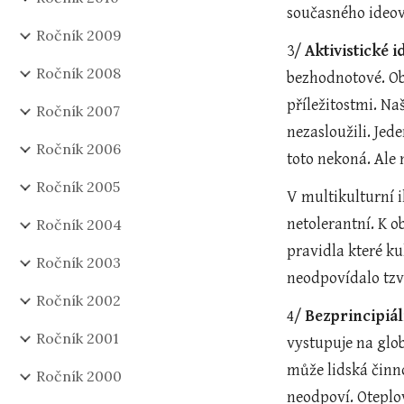
současného ideov
Ročník 2009
3/ 
Aktivistické i
Ročník 2008
bezhodnotové. Obv
příležitostmi. Naš
Ročník 2007
nezasloužili. Jed
Ročník 2006
toto nekoná. Ale 
Ročník 2005
V multikulturní i
netolerantní. K o
Ročník 2004
pravidla které ku
Ročník 2003
neodpovídalo tzv
Ročník 2002
4/ 
Bezprincipiál
Ročník 2001
vystupuje na glob
může lidská činno
Ročník 2000
neodpoví. Oteplov