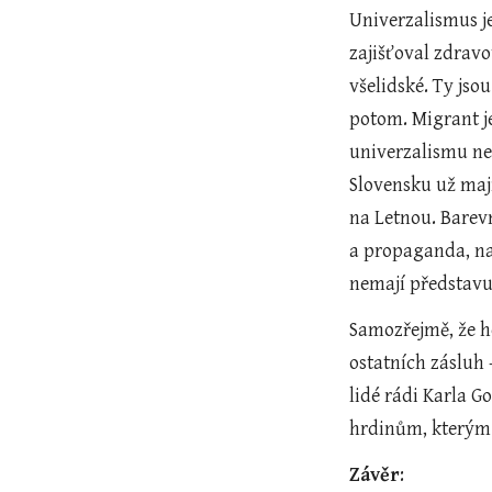
Univerzalismus je
zajišťoval zdravo
všelidské. Ty jso
potom. Migrant je
univerzalismu neex
Slovensku už mají
na Letnou. Barev
a propaganda, na 
nemají představu
Samozřejmě, že he
ostatních zásluh –
lidé rádi Karla G
hrdinům, kterým 
Závěr
:   