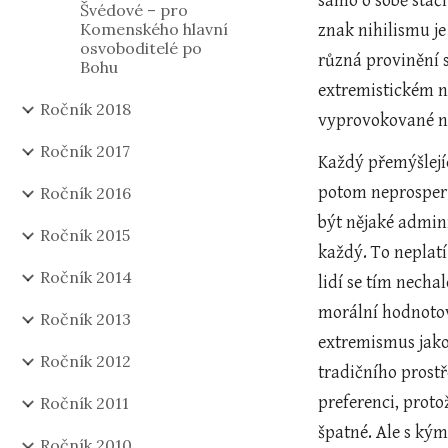
samo o sobě stačí
Švédové – pro
Komenského hlavní
znak nihilismu j
osvoboditelé po
různá provinění sp
Bohu
extremistickém n
Ročník 2018
vyprovokované nen
Ročník 2017
Každý přemýšlejíc
potom neprosperuj
Ročník 2016
být nějaké admini
Ročník 2015
každý. To neplatí
Ročník 2014
lidí se tím necha
morální hodnotový
Ročník 2013
extremismus jako
Ročník 2012
tradičního prost
preferenci, proto
Ročník 2011
špatné. Ale s kým
Ročník 2010