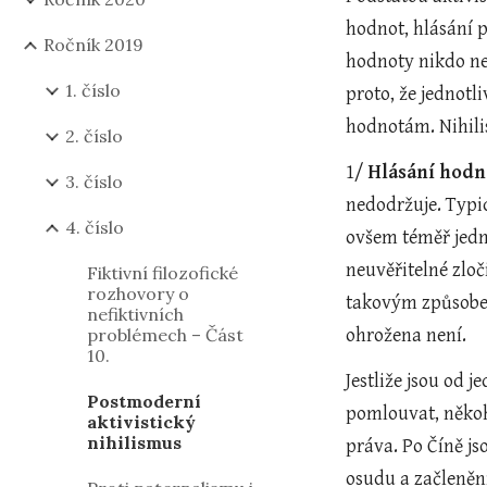
hodnot, hlásání 
Ročník 2019
hodnoty nikdo nep
1. číslo
proto, že jednotl
hodnotám. Nihilis
2. číslo
1/ 
Hlásání hodno
3. číslo
nedodržuje. Typi
4. číslo
ovšem téměř jedn
neuvěřitelné zloč
Fiktivní filozofické
rozhovory o
takovým způsobem,
nefiktivních
problémech – Část
ohrožena není.
10.
Jestliže jsou od 
Postmoderní
pomlouvat, někoh
aktivistický
nihilismus
práva. Po Číně js
osudu a začlenění