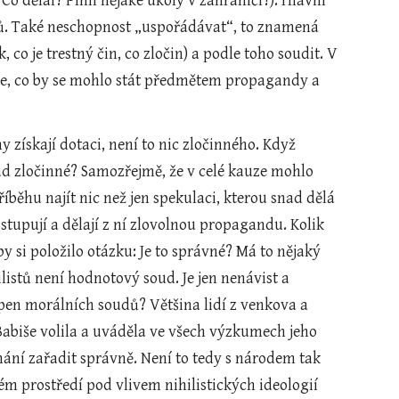
Co dělal? Plnil nějaké úkoly v zahraničí?). Hlavní 
ků. Také neschopnost „uspořádávat“, to znamená 
 co je trestný čin, co zločin) a podle toho soudit. V 
de, co by se mohlo stát předmětem propagandy a 
získají dotaci, není to nic zločinného. Když 
ad zločinné? Samozřejmě, že v celé kauze mohlo 
běhu najít nic než jen spekulaci, kterou snad dělá 
stupují a dělají z ní zlovolnou propagandu. Kolik 
y si položilo otázku: Je to správné? Má to nějaký 
stů není hodnotový soud. Je jen nenávist a 
en morálních soudů? Většina lidí z venkova a 
abiše volila a uváděla ve všech výzkumech jeho 
lhání zařadit správně. Není to tedy s národem tak 
m prostředí pod vlivem nihilistických ideologií 