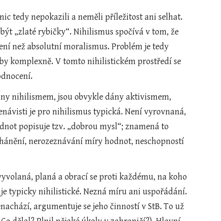
ic tedy nepokazili a neměli příležitost ani selhat. 
být „zlaté rybičky“. Nihilismus spočívá v tom, že 
cení než absolutní moralismus. Problém je tedy 
by komplexně. V tomto nihilistickém prostředí se 
dnocení. 
ny nihilismem, jsou obvykle dány aktivismem, 
návisti je pro nihilismus typická. Není vyrovnaná, 
not popisuje tzv. „dobrou mysl“; znamená to 
ehánění, nerozeznávání míry hodnot, neschopností 
vyvolaná, planá a obrací se proti každému, na koho 
je typicky nihilistické. Nezná míru ani uspořádání. 
enachází, argumentuje se jeho činností v StB. To už 