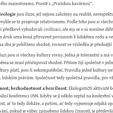
ého mainstreamu. Prostě s „Pražskou kavárnou“.
deologie
 jsou iluze, jež nejsou založeny na realitě, nerespekt
ykle se to projevuje relativismem. Podle toho jsou si všechn
i předkové vybudovali civilizaci, ale my se o ni musíme dělit 
en druh sexu koná přirozené povinnosti k lidskému rodu a ve
na oba je pohlíženo shodně, rovnost ve výsledku je přednější 
luzi jsou si všechny kultury rovny. Jedna je tolerantní a má v
běma se musí přistupovat shodně. Přitom žijí společně v jed
ltury platí, jsou-li nekompatibilní. Pravidla jedné kultury ne
. lidským právům. Společnost tedy společná pravidla, pro v
nost, bezhodnotnost a bezcílnost
. Ekologističtí aktivisté
ální konferenci OSN. Kdyby se jí někdo zeptal na konkrétní vě
st, ať to tedy dokáže, a potom, ať tedy vyjmenuje nějaká opat
ání, pokud je vůbec způsobeno lidskou činností, je především