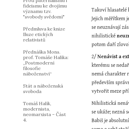
Proti paternalismu i
fideismu ke dvojímu
Takoví hlasatelé h
významu tzv.
"svobody svědomí"
Jejich měřítkem j
se neuznávají zás
Předmluva ke knize
Iluze etických
nihilistické 
neuz
relativistů
potom daří zlovo
Přednáška Mons.
2/ 
Nenávist a e
prof. Tomáše Halíka:
„Postmoderní
kterému se nedaří
filosofie
náboženství“
nemá charakter r
především správn
Stát a náboženská
vytvořit meze pří
svoboda
Nihilistická nená
Tomáš Halík,
modernista,
se ukáže; nezná s
neomarxista – Část
4.
Babiš je absolutn