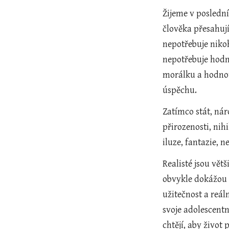
Žijeme v posledn
člověka přesahují
nepotřebuje nikoh
nepotřebuje hodno
morálku a hodnoty
úspěchu.
Zatímco stát, nár
přirozenosti, nihi
iluze, fantazie, 
Realisté jsou vět
obvykle dokážou s
užitečnost a reáln
svoje adolescentn
chtějí, aby život