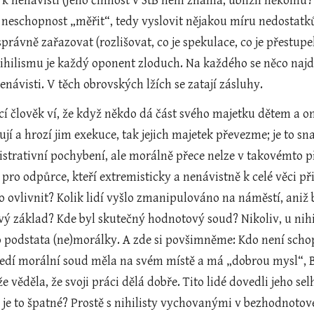
 k nenávisti (Jeho činnost v StB není známá, ublížil někomu? 
e neschopnost „měřit“, tedy vyslovit nějakou míru nedostat
rávně zařazovat (rozlišovat, co je spekulace, co je přestupek,
ihilismu je každý oponent zloduch. Na každého se něco naj
ávisti. V těch obrovských lžích se zatají zásluhy. 
í člověk ví, že když někdo dá část svého majetku dětem a ony 
í a hrozí jim exekuce, tak jejich majetek převezme; je to sn
strativní pochybení, ale morálně přece nelze v takovémto pří
 pro odpůrce, kteří extremisticky a nenávistně k celé věci při
lo ovlivnit? Kolik lidí vyšlo zmanipulováno na náměstí, aniž b
 základ? Kde byl skutečný hodnotový soud? Nikoliv, u nihili
 podstata (ne)morálky. A zde si povšimněme: Kdo není schop
ředí morální soud měla na svém místě a má „dobrou mysl“, B
že věděla, že svoji práci dělá dobře. Tito lidé dovedli jeho se
 je to špatné? Prostě s nihilisty vychovanými v bezhodnotové