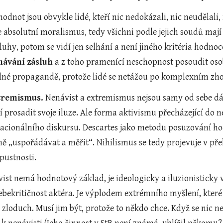
odnot jsou obvykle lidé, kteří nic nedokázali, nic neudělali, n
e absolutní moralismus, tedy všichni podle jejich soudů mají 
luhy, potom se vidí jen selhání a není jiného kritéria hodno
návání zásluh
 a z toho pramenící neschopnost posoudit oso
lné propagandě, protože lidé se netážou po komplexním zho
xtremismus.
 Nenávist a extremismus nejsou samy od sebe dá
 prosadit svoje iluze. Ale forma aktivismu přecházející do ne
acionálního diskursu. Descartes jako metodu posuzování hod
ě „uspořádávat a měřit“. Nihilismus se tedy projevuje v př
pustnosti.
vist nemá hodnotový základ, je ideologicky a iluzionisticky 
ebekritičnost aktéra. Je výplodem extrémního myšlení, které 
í zloduch. Musí jim být, protože to někdo chce. Když se nic n