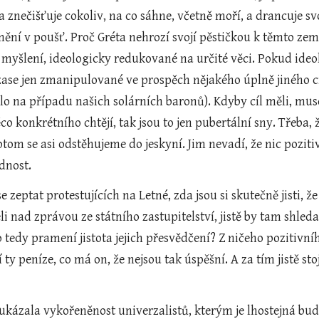
a znečišťuje cokoliv, na co sáhne, včetně moří, a drancuje sv
mění v poušť. Proč Gréta nehrozí svojí pěstičkou k těmto zem
ké myšlení, ideologicky redukované na určité věci. Pokud ide
zase jen zmanipulované ve prospěch nějakého úplně jiného cíle
alo na případu našich solárních baronů). Kdyby cíl měli, muse
co konkrétního chtějí, tak jsou to jen pubertální sny. Třeba,
tom se asi odstěhujeme do jeskyní. Jim nevadí, že nic pozitivn
dnost.
e zeptat protestujících na Letné, zda jsou si skutečně jisti, ž
i nad zprávou ze státního zastupitelství, jistě by tam shled
ho tedy pramení jistota jejich přesvědčení? Z ničeho pozitivního
 ty peníze, co má on, že nejsou tak úspěšní. A za tím jistě stojí
ukázala vykořeněnost univerzalistů, kterým je lhostejná bud