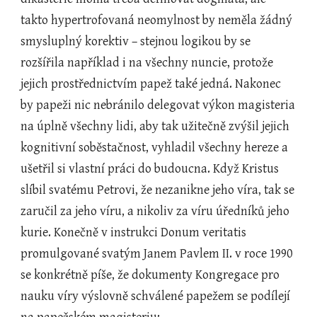
takto hypertrofovaná neomylnost by neměla žádný 
smysluplný korektiv – stejnou logikou by se 
rozšířila například i na všechny nuncie, protože 
jejich prostřednictvím papež také jedná. Nakonec 
by papeži nic nebránilo delegovat výkon magisteria 
na úplně všechny lidi, aby tak užitečně zvýšil jejich 
kognitivní soběstačnost, vyhladil všechny hereze a 
ušetřil si vlastní práci do budoucna. Když Kristus 
slíbil svatému Petrovi, že nezanikne jeho víra, tak se 
zaručil za jeho víru, a nikoliv za víru úředníků jeho 
kurie. Konečně v instrukci Donum veritatis 
promulgované svatým Janem Pavlem II. v roce 1990 
se konkrétně píše, že dokumenty Kongregace pro 
nauku víry výslovně schválené papežem se podílejí 