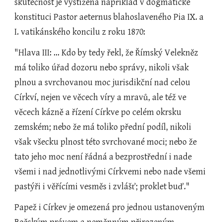
skutečnost je vystižena například v dogmatické 
konstituci Pastor aeternus blahoslaveného Pia IX. a 
I. vatikánského koncilu z roku 1870:
"Hlava III: ... Kdo by tedy řekl, že Římský Velekněz 
má toliko úřad dozoru nebo správy, nikoli však 
plnou a svrchovanou moc jurisdikční nad celou 
Církví, nejen ve věcech víry a mravů, ale též ve 
věcech kázně a řízení Církve po celém okrsku 
zemském; nebo že má toliko přední podíl, nikoli 
však všecku plnost této svrchované moci; nebo že 
tato jeho moc není řádná a bezprostřední i nade 
všemi i nad jednotlivými Církvemi nebo nade všemi 
pastýři i věřícími vesměs i zvlášť; proklet buď."
Papež i Církev je omezená pro jednou ustanoveným 