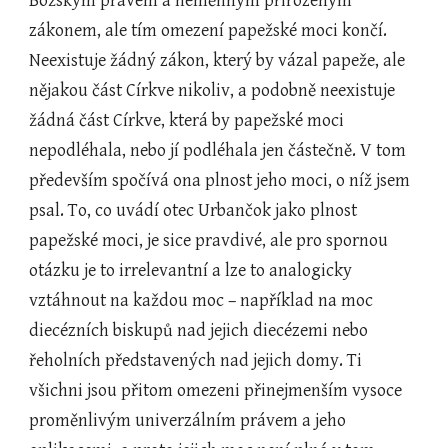
Božským právem a neměnným přirozeným 
zákonem, ale tím omezení papežské moci končí. 
Neexistuje žádný zákon, který by vázal papeže, ale 
nějakou část Církve nikoliv, a podobně neexistuje 
žádná část Církve, která by papežské moci 
nepodléhala, nebo jí podléhala jen částečně. V tom 
především spočívá ona plnost jeho moci, o níž jsem 
psal. To, co uvádí otec Urbančok jako plnost 
papežské moci, je sice pravdivé, ale pro spornou 
otázku je to irrelevantní a lze to analogicky 
vztáhnout na každou moc – například na moc 
diecézních biskupů nad jejich diecézemi nebo 
řeholních představených nad jejich domy. Ti 
všichni jsou přitom omezeni přinejmenším vysoce 
proměnlivým univerzálním právem a jeho 