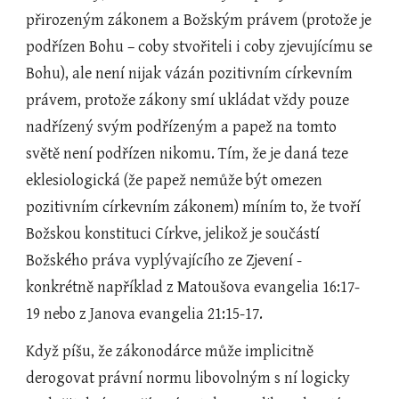
přirozeným zákonem a Božským právem (protože je 
podřízen Bohu – coby stvořiteli i coby zjevujícímu se 
Bohu), ale není nijak vázán pozitivním církevním 
právem, protože zákony smí ukládat vždy pouze 
nadřízený svým podřízeným a papež na tomto 
světě není podřízen nikomu. Tím, že je daná teze 
eklesiologická (že papež nemůže být omezen 
pozitivním církevním zákonem) míním to, že tvoří 
Božskou konstituci Církve, jelikož je součástí 
Božského práva vyplývajícího ze Zjevení - 
konkrétně například z Matoušova evangelia 16:17-
19 nebo z Janova evangelia 21:15-17.
Když píšu, že zákonodárce může implicitně 
derogovat právní normu libovolným s ní logicky 