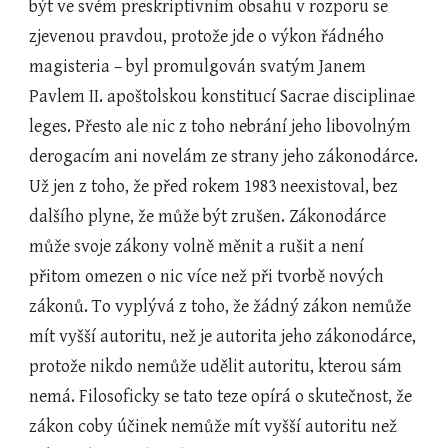
být ve svém preskriptivním obsahu v rozporu se 
zjevenou pravdou, protože jde o výkon řádného 
magisteria – byl promulgován svatým Janem 
Pavlem II. apoštolskou konstitucí Sacrae disciplinae 
leges. Přesto ale nic z toho nebrání jeho libovolným 
derogacím ani novelám ze strany jeho zákonodárce. 
Už jen z toho, že před rokem 1983 neexistoval, bez 
dalšího plyne, že může být zrušen. Zákonodárce 
může svoje zákony volně měnit a rušit a není 
přitom omezen o nic více než při tvorbě nových 
zákonů. To vyplývá z toho, že žádný zákon nemůže 
mít vyšší autoritu, než je autorita jeho zákonodárce, 
protože nikdo nemůže udělit autoritu, kterou sám 
nemá. Filosoficky se tato teze opírá o skutečnost, že 
zákon coby účinek nemůže mít vyšší autoritu než 