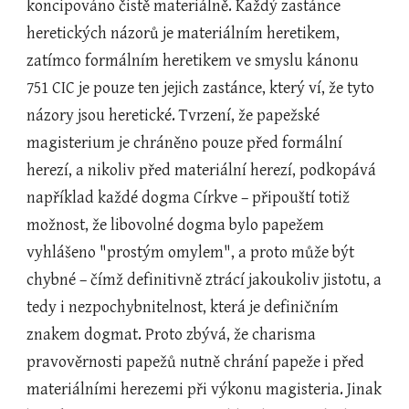
koncipováno čistě materiálně. Každý zastánce 
heretických názorů je materiálním heretikem, 
zatímco formálním heretikem ve smyslu kánonu 
751 CIC je pouze ten jejich zastánce, který ví, že tyto 
názory jsou heretické. Tvrzení, že papežské 
magisterium je chráněno pouze před formální 
herezí, a nikoliv před materiální herezí, podkopává 
například každé dogma Církve – připouští totiž 
možnost, že libovolné dogma bylo papežem 
vyhlášeno "prostým omylem", a proto může být 
chybné – čímž definitivně ztrácí jakoukoliv jistotu, a 
tedy i nezpochybnitelnost, která je definičním 
znakem dogmat. Proto zbývá, že charisma 
pravověrnosti papežů nutně chrání papeže i před 
materiálními herezemi při výkonu magisteria. Jinak 