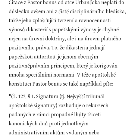
Citace z Pastor bonus od otce Urbančoka neplatí do 
důsledku ovšem ani z čistě disciplinárního hlediska, 
takže jeho zplošťující tvrzení o rovnocennosti 
výnosů dikasterií s papežskými výnosy je chybné 
nejen na úrovni doktríny, ale i na úrovni platného 
pozitivního práva. To, že dikasteria jednají 
papežskou autoritou, je jenom obecným 
pozitivněprávním principem, který je korigován 
mnoha speciálními normami. V téže apoštolské 
konstituci Pastor bonus se také například píše:
"Čl. 123, § 1. Signatura (tj. Nejvyšší tribunál 
apoštolské signatury) rozhoduje o rekursech 
podaných v rámci propadné lhůty třiceti 
kanonických dnů proti jednotlivým 
administrativním aktům vydaným nebo 