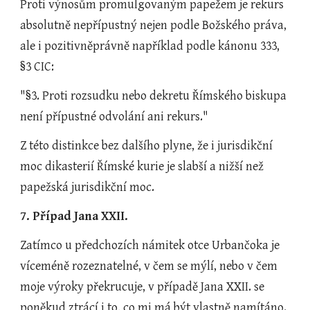
Proti výnosům promulgovaným papežem je rekurs 
absolutně nepřípustný nejen podle Božského práva, 
ale i pozitivněprávně například podle kánonu 333, 
§3 CIC:
"§3. Proti rozsudku nebo dekretu Římského biskupa 
není přípustné odvolání ani rekurs."
Z této distinkce bez dalšího plyne, že i jurisdikční 
moc dikasterií Římské kurie je slabší a nižší než 
papežská jurisdikční moc.
7. Případ Jana XXII.
Zatímco u předchozích námitek otce Urbančoka je 
víceméně rozeznatelné, v čem se mýlí, nebo v čem 
moje výroky překrucuje, v případě Jana XXII. se 
poněkud ztrácí i to, co mi má být vlastně namítáno. 