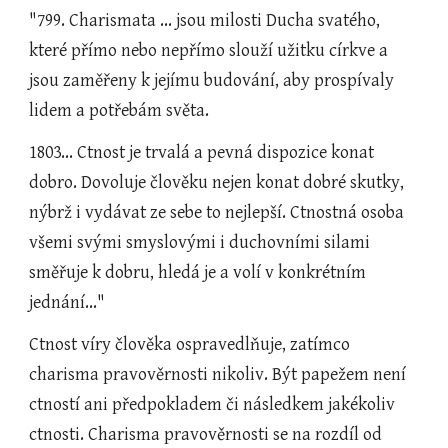
"799. Charismata ... jsou milosti Ducha svatého, 
které přímo nebo nepřímo slouží užitku církve a 
jsou zaměřeny k jejímu budování, aby prospívaly 
lidem a potřebám světa.
1803... Ctnost je trvalá a pevná dispozice konat 
dobro. Dovoluje člověku nejen konat dobré skutky, 
nýbrž i vydávat ze sebe to nejlepší. Ctnostná osoba 
všemi svými smyslovými i duchovními silami 
směřuje k dobru, hledá je a volí v konkrétním 
jednání..."
Ctnost víry člověka ospravedlňuje, zatímco 
charisma pravověrnosti nikoliv. Být papežem není 
ctností ani předpokladem či následkem jakékoliv 
ctnosti. Charisma pravověrnosti se na rozdíl od 