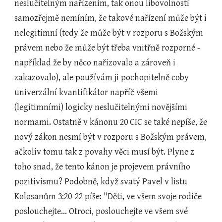
neslučitelným nařízením, tak onou libovolností 
samozřejmě nemíním, že takové nařízení může být i 
nelegitimní (tedy že může být v rozporu s Božským 
právem nebo že může být třeba vnitřně rozporné - 
například že by něco nařizovalo a zároveň i 
zakazovalo), ale používám ji pochopitelně coby 
univerzální kvantifikátor napříč všemi 
(legitimními) logicky neslučitelnými novějšími 
normami. Ostatně v kánonu 20 CIC se také nepíše, že 
nový zákon nesmí být v rozporu s Božským právem, 
ačkoliv tomu tak z povahy věci musí být. Plyne z 
toho snad, že tento kánon je projevem právního 
pozitivismu? Podobně, když svatý Pavel v listu 
Kolosanům 3:20-22 píše: "Děti, ve všem svoje rodiče 
poslouchejte... Otroci, poslouchejte ve všem své 