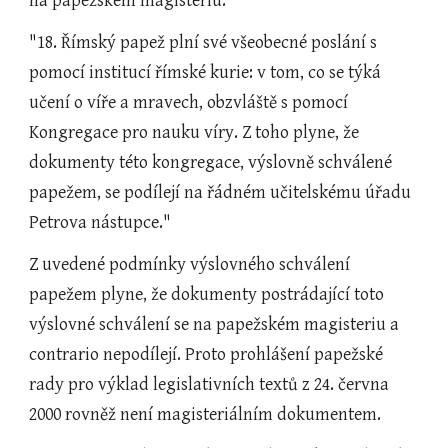
na papežském magisteriu:
"18. Římský papež plní své všeobecné poslání s 
pomocí institucí římské kurie: v tom, co se týká 
učení o víře a mravech, obzvláště s pomocí 
Kongregace pro nauku víry. Z toho plyne, že 
dokumenty této kongregace, výslovně schválené 
papežem, se podílejí na řádném učitelskému úřadu 
Petrova nástupce."
Z uvedené podmínky výslovného schválení 
papežem plyne, že dokumenty postrádající toto 
výslovné schválení se na papežském magisteriu a 
contrario nepodílejí. Proto prohlášení papežské 
rady pro výklad legislativních textů z 24. června 
2000 rovněž není magisteriálním dokumentem.