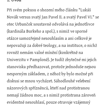
1. Úvod
Při svém pokusu o shození mého článku "Lukáš 
Novák versus svatý Jan Pavel II. a svatý Pavel VI." se 
otec Urbančok soustavně odvolává na jednotlivce 
(kardinála Burkeho a spol.), s nimiž ve sporné 
otázce samozřejmě nesouhlasím a ani celkově je 
nepovažuji za dobré teology, a na instituce, o nichž 
rovněž nemám valné mínění (konkrétně na 
Univerzitu v Pamploně). Je tudíž zbytečné mi jejich 
stanoviska předhazovat, protože jednoduše nejsou 
nesporným základem, z něhož by bylo možné při 
diskusi se mnou vycházet. Sáhodlouhé velebení 
názorových spřízněnců, kteří nad protistranou 
nemají žádnou moc, a s nimiž protistrana zároveň 
evidentně nesouhlasí, pouze otravuje vzájemný 