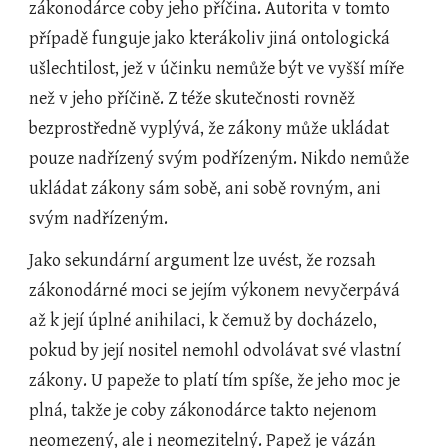
zákonodárce coby jeho příčina. Autorita v tomto 
případě funguje jako kterákoliv jiná ontologická 
ušlechtilost, jež v účinku nemůže být ve vyšší míře 
než v jeho příčině. Z téže skutečnosti rovněž 
bezprostředně vyplývá, že zákony může ukládat 
pouze nadřízený svým podřízeným. Nikdo nemůže 
ukládat zákony sám sobě, ani sobě rovným, ani 
svým nadřízeným.
Jako sekundární argument lze uvést, že rozsah 
zákonodárné moci se jejím výkonem nevyčerpává 
až k její úplné anihilaci, k čemuž by docházelo, 
pokud by její nositel nemohl odvolávat své vlastní 
zákony. U papeže to platí tím spíše, že jeho moc je 
plná, takže je coby zákonodárce takto nejenom 
neomezený, ale i neomezitelný. Papež je vázán 