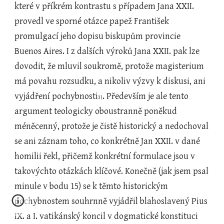
které v příkrém kontrastu s případem Jana XXII. 
provedl ve sporné otázce papež František 
promulgací jeho dopisu biskupům provincie 
Buenos Aires. I z dalších výroků Jana XXII. pak lze 
dovodit, že mluvil soukromě, protože magisterium 
má povahu rozsudku, a nikoliv výzvy k diskusi, ani 
vyjádření pochybnosti
. Především je ale tento 
3)
argument teologicky oboustranně poněkud 
méněcenný, protože je čistě historický a nedochoval 
se ani záznam toho, co konkrétně Jan XXII. v dané 
homilii řekl, přičemž konkrétní formulace jsou v 
takovýchto otázkách klíčové. Konečně (jak jsem psal 
minule v bodu 15) se k těmto historickým 
pochybnostem souhrnně vyjádřil blahoslavený Pius 
IX. a I. vatikánský koncil v dogmatické konstituci 