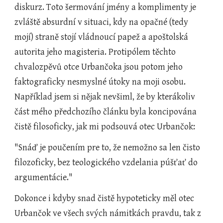
diskurz. Toto šermování jmény a komplimenty je 
zvláště absurdní v situaci, kdy na opačné (tedy 
mojí) straně stojí vládnoucí papež a apoštolská 
autorita jeho magisteria. Protipólem těchto 
chvalozpěvů otce Urbančoka jsou potom jeho 
faktograficky nesmyslné útoky na moji osobu. 
Například jsem si nějak nevšiml, že by kterákoliv 
část mého předchozího článku byla koncipována 
čistě filosoficky, jak mi podsouvá otec Urbančok:
"Snáď je poučením pre to, že nemožno sa len čisto 
filozoficky, bez teologického vzdelania púšťať do 
argumentácie."
Dokonce i kdyby snad čistě hypoteticky měl otec 
Urbančok ve všech svých námitkách pravdu, tak z 