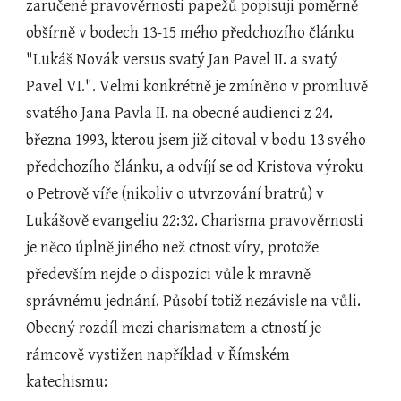
zaručené pravověrnosti papežů popisuji poměrně 
obšírně v bodech 13-15 mého předchozího článku 
"Lukáš Novák versus svatý Jan Pavel II. a svatý 
Pavel VI.". Velmi konkrétně je zmíněno v promluvě 
svatého Jana Pavla II. na obecné audienci z 24. 
března 1993, kterou jsem již citoval v bodu 13 svého 
předchozího článku, a odvíjí se od Kristova výroku 
o Petrově víře (nikoliv o utvrzování bratrů) v 
Lukášově evangeliu 22:32. Charisma pravověrnosti 
je něco úplně jiného než ctnost víry, protože 
především nejde o dispozici vůle k mravně 
správnému jednání. Působí totiž nezávisle na vůli. 
Obecný rozdíl mezi charismatem a ctností je 
rámcově vystižen například v Římském 
katechismu: