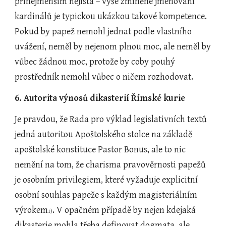
přinejmenším nejistá – výše zmíněné jmenování 
kardinálů je typickou ukázkou takové kompetence. 
Pokud by papež nemohl jednat podle vlastního 
uvážení, neměl by nejenom plnou moc, ale neměl by 
vůbec žádnou moc, protože by coby pouhý 
prostředník nemohl vůbec o ničem rozhodovat.
6. Autorita výnosů dikasterií Římské kurie
Je pravdou, že Rada pro výklad legislativních textů 
jedná autoritou Apoštolského stolce na základě 
apoštolské konstituce Pastor Bonus, ale to nic 
nemění na tom, že charisma pravověrnosti papežů 
je osobním privilegiem, které vyžaduje explicitní 
osobní souhlas papeže s každým magisteriálním 
výrokem
. V opačném případě by nejen kdejaká 
1)
dikasterie mohla třeba definovat dogmata, ale 