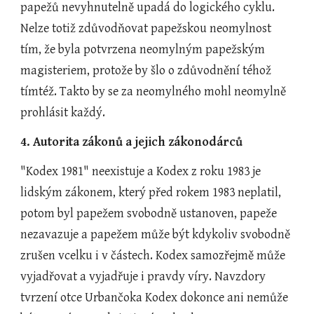
papežů nevyhnutelně upadá do logického cyklu. 
Nelze totiž zdůvodňovat papežskou neomylnost 
tím, že byla potvrzena neomylným papežským 
magisteriem, protože by šlo o zdůvodnění téhož 
tímtéž. Takto by se za neomylného mohl neomylně 
prohlásit každý.
4. Autorita zákonů a jejich zákonodárců
"Kodex 1981" neexistuje a Kodex z roku 1983 je 
lidským zákonem, který před rokem 1983 neplatil, 
potom byl papežem svobodně ustanoven, papeže 
nezavazuje a papežem může být kdykoliv svobodně 
zrušen vcelku i v částech. Kodex samozřejmě může 
vyjadřovat a vyjadřuje i pravdy víry. Navzdory 
tvrzení otce Urbančoka Kodex dokonce ani nemůže 