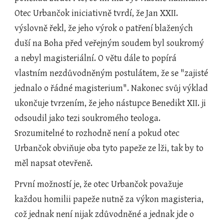
Otec Urbančok iniciativně tvrdí, že Jan XXII. 
výslovně řekl, že jeho výrok o patření blažených 
duší na Boha před veřejným soudem byl soukromý 
a nebyl magisteriální. O větu dále to popírá 
vlastním nezdůvodněným postulátem, že se "zajisté 
jednalo o řádné magisterium". Nakonec svůj výklad 
ukončuje tvrzením, že jeho nástupce Benedikt XII. ji 
odsoudil jako tezi soukromého teologa. 
Srozumitelné to rozhodně není a pokud otec 
Urbančok obviňuje oba tyto papeže ze lži, tak by to 
měl napsat otevřeně.
První možností je, že otec Urbančok považuje 
každou homilii papeže nutně za výkon magisteria, 
což jednak není nijak zdůvodněné a jednak jde o 