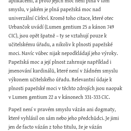
aplikacemi, a proto jejich moc není plná v tom 
smyslu, v jakém je plná papežská moc nad 
univerzální Církví. Kromě toho citace, které otec 
Urbančok uvádí (Lumen gentium 25 a kánon 749 
CIC), jsou opět špatně – ty se vztahují pouze k 
učitelskému úřadu, a nikoliv k plnosti papežské 
moci. Navíc vůbec nijak nepodkládají jeho výroky. 
Papežská moc a její plnost zahrnuje například i 
jmenování kardinálů, které není v žádném smyslu 
výkonem učitelského úřadu. Relevantní údaje k 
plnosti papežské moci v těchto zdrojích jsou naopak 
v Lumen gentium 22 a v kánonech 331-333 CIC.
Papež není v pravém smyslu vázán ani dogmaty, 
které vyhlásil on sám nebo jeho předchůdci. Je jimi 
jen de facto vázán z toho titulu, že je vázán 