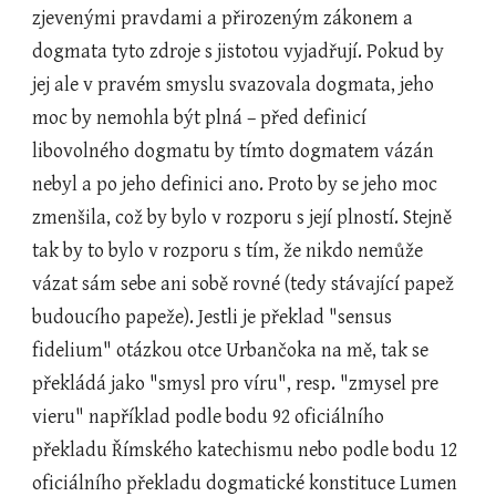
zjevenými pravdami a přirozeným zákonem a 
dogmata tyto zdroje s jistotou vyjadřují. Pokud by 
jej ale v pravém smyslu svazovala dogmata, jeho 
moc by nemohla být plná – před definicí 
libovolného dogmatu by tímto dogmatem vázán 
nebyl a po jeho definici ano. Proto by se jeho moc 
zmenšila, což by bylo v rozporu s její plností. Stejně 
tak by to bylo v rozporu s tím, že nikdo nemůže 
vázat sám sebe ani sobě rovné (tedy stávající papež 
budoucího papeže). Jestli je překlad "sensus 
fidelium" otázkou otce Urbančoka na mě, tak se 
překládá jako "smysl pro víru", resp. "zmysel pre 
vieru" například podle bodu 92 oficiálního 
překladu Římského katechismu nebo podle bodu 12 
oficiálního překladu dogmatické konstituce Lumen 