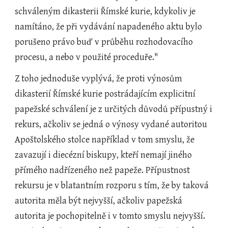
schváleným dikasterii Římské kurie, kdykoliv je 
namítáno, že při vydávání napadeného aktu bylo 
porušeno právo buď v průběhu rozhodovacího 
procesu, a nebo v použité proceduře."
Z toho jednoduše vyplývá, že proti výnosům 
dikasterií Římské kurie postrádajícím explicitní 
papežské schválení je z určitých důvodů přípustný i 
rekurs, ačkoliv se jedná o výnosy vydané autoritou 
Apoštolského stolce například v tom smyslu, že 
zavazují i diecézní biskupy, kteří nemají jiného 
přímého nadřízeného než papeže. Přípustnost 
rekursu je v blatantním rozporu s tím, že by taková 
autorita měla být nejvyšší, ačkoliv papežská 
autorita je pochopitelně i v tomto smyslu nejvyšší. 