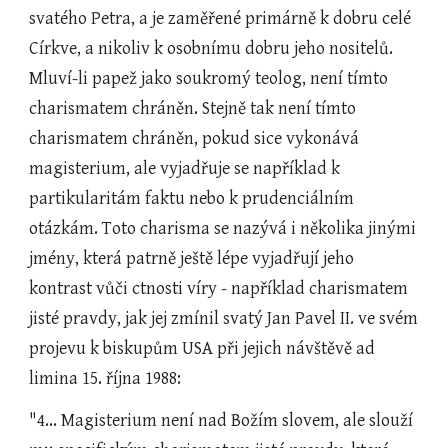
svatého Petra, a je zaměřené primárně k dobru celé 
Církve, a nikoliv k osobnímu dobru jeho nositelů. 
Mluví-li papež jako soukromý teolog, není tímto 
charismatem chráněn. Stejně tak není tímto 
charismatem chráněn, pokud sice vykonává 
magisterium, ale vyjadřuje se například k 
partikularitám faktu nebo k prudenciálním 
otázkám. Toto charisma se nazývá i několika jinými 
jmény, která patrně ještě lépe vyjadřují jeho 
kontrast vůči ctnosti víry - například charismatem 
jisté pravdy, jak jej zmínil svatý Jan Pavel II. ve svém 
projevu k biskupům USA při jejich návštěvě ad 
limina 15. října 1988:
"4... Magisterium není nad Božím slovem, ale slouží 