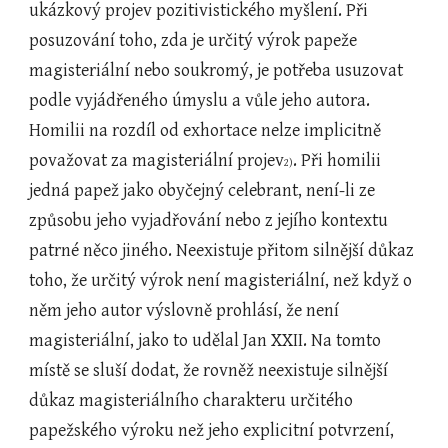
ukázkový projev pozitivistického myšlení. Při 
posuzování toho, zda je určitý výrok papeže 
magisteriální nebo soukromý, je potřeba usuzovat 
podle vyjádřeného úmyslu a vůle jeho autora. 
Homilii na rozdíl od exhortace nelze implicitně 
považovat za magisteriální projev
. Při homilii 
2)
jedná papež jako obyčejný celebrant, není-li ze 
způsobu jeho vyjadřování nebo z jejího kontextu 
patrné něco jiného. Neexistuje přitom silnější důkaz 
toho, že určitý výrok není magisteriální, než když o 
něm jeho autor výslovně prohlásí, že není 
magisteriální, jako to udělal Jan XXII. Na tomto 
místě se sluší dodat, že rovněž neexistuje silnější 
důkaz magisteriálního charakteru určitého 
papežského výroku než jeho explicitní potvrzení, 