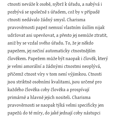
ctnosti neváže k osobě, nýbrž k úřadu, a nabývá i 
pozbývá se společně s úřadem, což by v případě 
ctnosti nedávalo žádný smysl. Charisma 
pravověrnosti papež nemusí vlastním úsilím nijak 
udržovat ani upevňovat, a přesto jej nemůže ztratit, 
aniž by se vzdal svého úřadu. To, že je někdo 
papežem, jej nečiní automaticky ctnostnějším 
člověkem. Papežem může být naopak i člověk, který 
je velmi amorální a žádnými ctnostmi neoplývá, 
přičemž ctnost víry v tom není výjimkou. Ctnosti 
jsou striktně osobními kvalitami, jsou určené pro 
každého člověka coby člověka a prospívají 
primárně a hlavně jejich nositeli. Charisma 
pravověrnosti se naopak týká velmi specificky jen 
papežů do té míry, do jaké jednají coby nástupci 