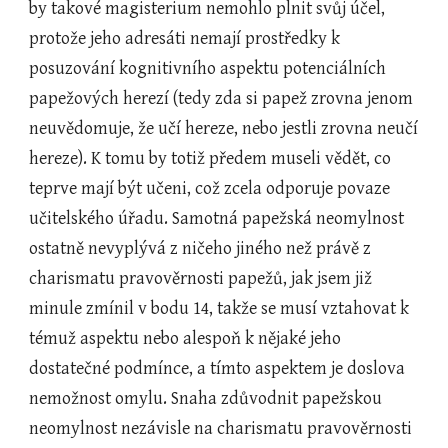
by takové magisterium nemohlo plnit svůj účel, 
protože jeho adresáti nemají prostředky k 
posuzování kognitivního aspektu potenciálních 
papežových herezí (tedy zda si papež zrovna jenom 
neuvědomuje, že učí hereze, nebo jestli zrovna neučí 
hereze). K tomu by totiž předem museli vědět, co 
teprve mají být učeni, což zcela odporuje povaze 
učitelského úřadu. Samotná papežská neomylnost 
ostatně nevyplývá z ničeho jiného než právě z 
charismatu pravověrnosti papežů, jak jsem již 
minule zmínil v bodu 14, takže se musí vztahovat k 
témuž aspektu nebo alespoň k nějaké jeho 
dostatečné podmínce, a tímto aspektem je doslova 
nemožnost omylu. Snaha zdůvodnit papežskou 
neomylnost nezávisle na charismatu pravověrnosti 