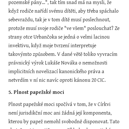
pozemské pány...", tak tím snad má na mysli, že 
když rodiče nařídí svému dítěti, aby třeba spáchalo 
sebevraždu, tak je v tom dítě musí poslechnout, 
protože musí svoje rodiče "ve všem" poslouchat? Ze 
strany otce Urbančoka se jedná o velmi lacinou 
invektivu, když moje tvrzení interpretuje 
takovýmto způsobem. V dané větě toliko vyvracím 
právnický výrok Lukáše Nováka o nemožnosti 
implicitních novelizací kanonického práva a 
netvrdím v ní nic navíc oproti kánonu 20 CIC.
5. Plnost papežské moci
Plnost papežské moci spočívá v tom, že v Církvi 
není jurisdikční moc ani žádná její komponenta, 
kterou by papež nemohl svobodně disponovat. Tato 