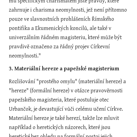
mu specifickým charismatem jisté pravdy, které 
zahrnuje i charisma neomylnosti, jež není přítomno 
pouze ve slavnostních prohlášeních Římského 
pontifika a Ekumenických koncilů, ale také v 
univerzálním řádném magisteriu, které může být 
pravdivě označeno za řádný projev Církevní 
neomylnosti."
3. Materiální hereze a papežské magisterium
Rozlišování "prostého omylu" (materiální hereze) a 
"hereze" (formální hereze) v otázce pravověrnosti 
papežského magisteria, které postuluje otec 
Urbančok, je devastující vůči celému učení Církve. 
Materiální hereze je také herezí, takže lze mluvit 
například o heretických názorech, které jsou 
heretické bez ohledu na formální postoj jejich 