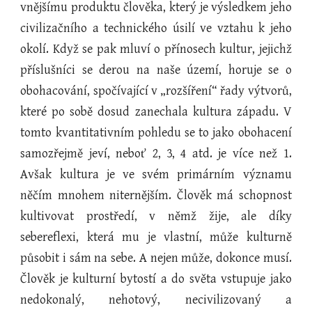
vnějšímu produktu člověka, který je výsledkem jeho
civilizačního a technického úsilí ve vztahu k jeho
okolí. Když se pak mluví o přínosech kultur, jejichž
příslušníci se derou na naše území, horuje se o
obohacování, spočívající v „rozšíření“ řady výtvorů,
které po sobě dosud zanechala kultura západu. V
tomto kvantitativním pohledu se to jako obohacení
samozřejmě jeví, neboť 2, 3, 4 atd. je více než 1.
Avšak kultura je ve svém primárním významu
něčím mnohem niternějším. Člověk má schopnost
kultivovat prostředí, v němž žije, ale díky
sebereflexi, která mu je vlastní, může kulturně
působit i sám na sebe. A nejen může, dokonce musí.
Člověk je kulturní bytostí a do světa vstupuje jako
nedokonalý, nehotový, necivilizovaný a