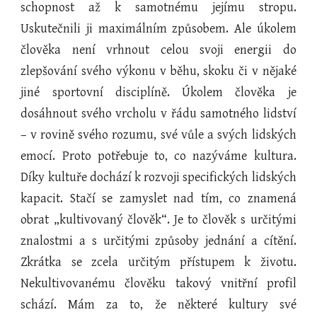
schopnost až k samotnému jejímu stropu.
Uskutečnili ji maximálním způsobem. Ale úkolem
člověka není vrhnout celou svoji energii do
zlepšování svého výkonu v běhu, skoku či v nějaké
jiné sportovní disciplíně. Úkolem člověka je
dosáhnout svého vrcholu v řádu samotného lidství
– v rovině svého rozumu, své vůle a svých lidských
emocí. Proto potřebuje to, co nazýváme kultura.
Díky kultuře dochází k rozvoji specifických lidských
kapacit. Stačí se zamyslet nad tím, co znamená
obrat „kultivovaný člověk“. Je to člověk s určitými
znalostmi a s určitými způsoby jednání a cítění.
Zkrátka se zcela určitým přístupem k životu.
Nekultivovanému člověku takový vnitřní profil
schází. Mám za to, že některé kultury své