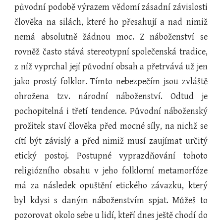
původní podobě výrazem vědomí zásadní závislosti
člověka na silách, které ho přesahují a nad nimiž
nemá absolutně žádnou moc. Z náboženství se
rovněž často stává stereotypní společenská tradice,
z níž vyprchal její původní obsah a přetrvává už jen
jako prostý folklor. Tímto nebezpečím jsou zvláště
ohrožena tzv. národní náboženství. Odtud je
pochopitelná i třetí tendence. Původní náboženský
prožitek staví člověka před mocné síly, na nichž se
cítí být závislý a před nimiž musí zaujímat určitý
etický postoj. Postupné vyprazdňování tohoto
religiózního obsahu v jeho folklorní metamorfóze
má za následek opuštění etického závazku, který
byl kdysi s daným náboženstvím spjat. Můžeš to
pozorovat okolo sebe u lidí, kteří dnes ještě chodí do