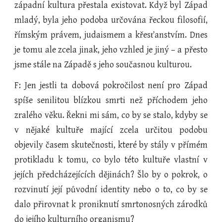
západní kultura přestala existovat. Když byl Západ
mladý, byla jeho podoba určována řeckou filosofií,
římským právem, judaismem a křesťanstvím. Dnes
je tomu ale zcela jinak, jeho vzhled je jiný – a přesto
jsme stále na Západě s jeho současnou kulturou.
F: Jen jestli ta dobová pokročilost není pro Západ
spíše senilitou blízkou smrti než příchodem jeho
zralého věku. Řekni mi sám, co by se stalo, kdyby se
v nějaké kultuře mající zcela určitou podobu
objevily časem skutečnosti, které by stály v přímém
protikladu k tomu, co bylo této kultuře vlastní v
jejích předcházejících dějinách? Šlo by o pokrok, o
rozvinutí její původní identity nebo o to, co by se
dalo přirovnat k proniknutí smrtonosných zárodků
do jejího kulturního organismu?