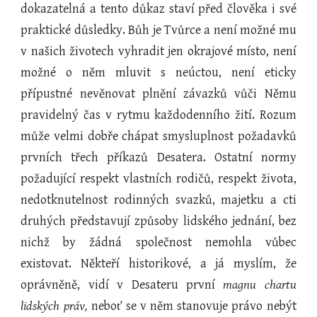
dokazatelná a tento důkaz staví před člověka i své
praktické důsledky. Bůh je Tvůrce a není možné mu
v našich životech vyhradit jen okrajové místo, není
možné o něm mluvit s neúctou, není eticky
přípustné nevěnovat plnění závazků vůči Němu
pravidelný čas v rytmu každodenního žití. Rozum
může velmi dobře chápat smysluplnost požadavků
prvních třech příkazů Desatera. Ostatní normy
požadující respekt vlastních rodičů, respekt života,
nedotknutelnost rodinných svazků, majetku a cti
druhých představují způsoby lidského jednání, bez
nichž by žádná společnost nemohla vůbec
existovat. Někteří historikové, a já myslím, že
oprávněně, vidí v Desateru první
magnu chartu
lidských práv,
neboť se v něm stanovuje právo nebýt