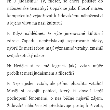
N: O judaismu? Ty, filosof, se chceš pouštět do
náboženské tematiky? Copak se jako filosof můžeš
kompetentně vyjadřovat k židovskému náboženství
a k jeho vlivu na naši kulturu?
F: Když nahlédneš, že výše jmenované kulturní
zdroje Západu nepředstavují separované bloky,
nýbrž že mezi sebou mají významné vztahy, změníš
svůj skeptický názor.
N: Nedělej si ze mě legraci. Jaký vztah může
probíhat mezi judaismem a filosofií?
F: Nejen jeden vztah, ale přímo pluralita vztahů!
Musíš si osvojit pohled, který ti dovolí lepší
pochopení fenoménů, o něž běžně nejevíš zájem.
Židovské náboženství představuje postoj k životu,