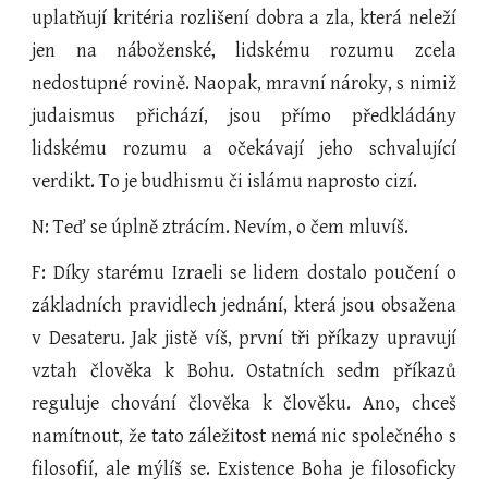
uplatňují kritéria rozlišení dobra a zla, která neleží
jen na náboženské, lidskému rozumu zcela
nedostupné rovině. Naopak, mravní nároky, s nimiž
judaismus přichází, jsou přímo předkládány
lidskému rozumu a očekávají jeho schvalující
verdikt. To je budhismu či islámu naprosto cizí.
N: Teď se úplně ztrácím. Nevím, o čem mluvíš.
F: Díky starému Izraeli se lidem dostalo poučení o
základních pravidlech jednání, která jsou obsažena
v Desateru. Jak jistě víš, první tři příkazy upravují
vztah člověka k Bohu. Ostatních sedm příkazů
reguluje chování člověka k člověku. Ano, chceš
namítnout, že tato záležitost nemá nic společného s
filosofií, ale mýlíš se. Existence Boha je filosoficky