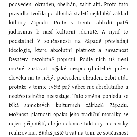
podveden, okraden, obelhán, zabit atd. Proto tato
pravidla tvořila po dlouhá staletí nejhlubší základ
kultury Západu. Proto v tomto ohledu patří
judaismus k naší kulturní identitě. A nyní to
podstatné! V současnosti na Západě převládají
ideologie, které absolutní platnost a závaznost
Desatera rezolutně popírají. Podle nich už není
možné zastávat nějaké nezpochybnitelné právo
člověka na to nebýt podveden, okraden, zabit atd.,
protože v tomto světě prý vůbec nic absolutního a
neotřesitelného neexistuje. Tato změna pohledu se
týká samotných kulturních základů Západu.
Možnost platnosti opaku jeho tradiční morálky se
nejen připouští, ale je dokonce fakticky mocensky
realizována. Budeš ještě trvat na tom, že současnost