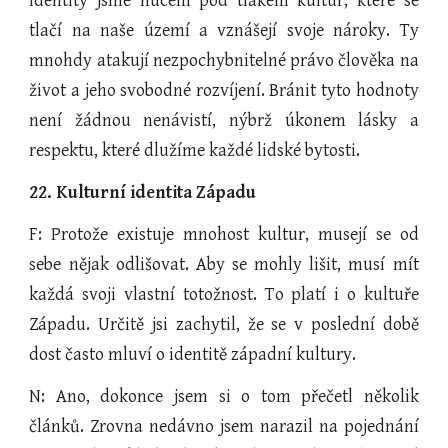
identity jsme nuceni pod tlakem kultur, které se
tlačí na naše území a vznášejí svoje nároky. Ty
mnohdy atakují nezpochybnitelné právo člověka na
život a jeho svobodné rozvíjení. Bránit tyto hodnoty
není žádnou nenávistí, nýbrž úkonem lásky a
respektu, které dlužíme každé lidské bytosti.
22. Kulturní identita Západu
F: Protože existuje mnohost kultur, musejí se od
sebe nějak odlišovat. Aby se mohly lišit, musí mít
každá svoji vlastní totožnost. To platí i o kultuře
Západu. Určitě jsi zachytil, že se v poslední době
dost často mluví o identitě západní kultury.
N: Ano, dokonce jsem si o tom přečetl několik
článků. Zrovna nedávno jsem narazil na pojednání