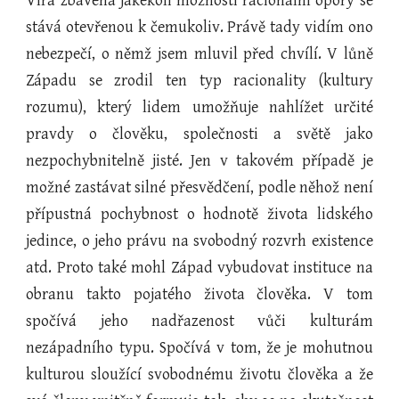
Víra zbavená jakékoli možnosti racionální opory se
stává otevřenou k čemukoliv. Právě tady vidím ono
nebezpečí, o němž jsem mluvil před chvílí. V lůně
Západu se zrodil ten typ racionality (kultury
rozumu), který lidem umožňuje nahlížet určité
pravdy o člověku, společnosti a světě jako
nezpochybnitelně jisté. Jen v takovém případě je
možné zastávat silné přesvědčení, podle něhož není
přípustná pochybnost o hodnotě života lidského
jedince, o jeho právu na svobodný rozvrh existence
atd. Proto také mohl Západ vybudovat instituce na
obranu takto pojatého života člověka. V tom
spočívá jeho nadřazenost vůči kulturám
nezápadního typu. Spočívá v tom, že je mohutnou
kulturou sloužící svobodnému životu člověka a že