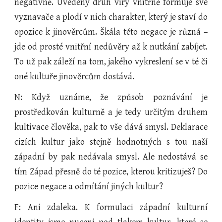
negativně. Uvedený druh víry vnitřně formuje své
vyznavače a plodí v nich charakter, který je staví do
opozice k jinověrcům. Škála této negace je různá –
jde od prosté vnitřní nedůvěry až k nutkání zabíjet.
To už pak záleží na tom, jakého vykreslení se v té či
oné kultuře jinověrcům dostává.
N: Když uznáme, že způsob poznávání je
prostředkován kulturně a je tedy určitým druhem
kultivace člověka, pak to vše dává smysl. Deklarace
cizích kultur jako stejně hodnotných s tou naší
západní by pak nedávala smysl. Ale nedostává se
tím Západ přesně do té pozice, kterou kritizuješ? Do
pozice negace a odmítání jiných kultur?
F: Ani zdaleka. K formulaci západní kulturní