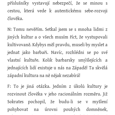
příslušníky vystavují nebezpečí, že se minou s
cestou, která vede k autentickému sebe-rozvoji
člověka.
N: Tomu nevěřím. Setkal jsem se s mnoha lidmi z
jiných kultur a o všech musím říct, že vystupovali
kultivovaně. Kdybys měl pravdu, museli by myslet a
jednat jako barbaři. Navíc, rozhlédni se po své
vlastní kultuře. Kolik barbarsky smýšlejících a
jednajících lidí existuje u nás na Západě! Ta skvělá
západní kultura na ně nějak nezabírá!
F: To je jiná otázka. Jedním z úkolů kultury je
rozvinout člověka v jeho racionálním rozměru. Již
Sokrates pochopil, že budu-li se v myšlení
pohybovat na úrovni pouhých domněnek,