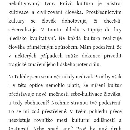
nekultivovaný tvor. Právě kultura je nástroj
kultivace a civilizování člověka. Prostřednictvím
kultury se člověk dohotovuje, či chceš-li,
seberealizuje. V tomto ohledu vstupuje do hry
hledisko kvalitativní. Ne každá kultura realizuje
člověka přiměřeným způsobem. Mám podezření, že
v některých případech může dokonce přivodit
tragické zmaření jeho lidského potenciálu.
N: Takhle jsem se na věc nikdy nedíval. Proč by však
i v této optice nemohlo platit, že míšení kultur
představuje nové možnosti sebe-kultivace člověka,
a tedy obohacení? Nechme stranou tvé podezření.
To se mi zdá přestřelené. V tvém pohledu přece
neexistuje rovnítko mezi kulturní odlišností a
špatností. Nebo snad ano? Proč by jiný druh