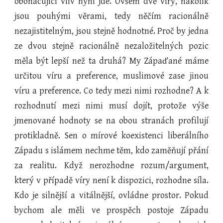
obohacující vliv nyní jde. Ovšem dvě víry, nakolik
jsou pouhými věrami, tedy něčím racionálně
nezajistitelným, jsou stejně hodnotné. Proč by jedna
ze dvou stejně racionálně nezaložitelných pozic
měla být lepší než ta druhá? My Zápaďané máme
určitou víru a preference, muslimové zase jinou
víru a preference. Co tedy mezi nimi rozhodne? A k
rozhodnutí mezi nimi musí dojít, protože výše
jmenované hodnoty se na obou stranách profilují
protikladně. Sen o mírové koexistenci liberálního
Západu s islámem nechme těm, kdo zaměňují přání
za realitu. Když nerozhodne rozum/argument,
který v případě víry není k dispozici, rozhodne síla.
Kdo je silnější a vitálnější, ovládne prostor. Pokud
bychom ale měli ve prospěch postoje Západu