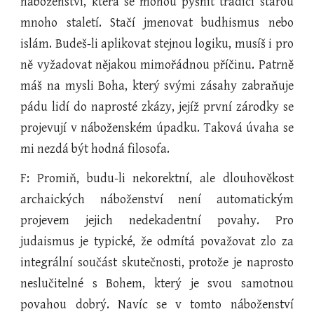
náboženství, která se mohou pyšnit tradicí starou
mnoho staletí. Stačí jmenovat budhismus nebo
islám. Budeš-li aplikovat stejnou logiku, musíš i pro
ně vyžadovat nějakou mimořádnou příčinu. Patrně
máš na mysli Boha, který svými zásahy zabraňuje
pádu lidí do naprosté zkázy, jejíž první zárodky se
projevují v náboženském úpadku. Taková úvaha se
mi nezdá být hodná filosofa.
F: Promiň, budu-li nekorektní, ale dlouhověkost
archaických náboženství není automatickým
projevem jejich nedekadentní povahy. Pro
judaismus je typické, že odmítá považovat zlo za
integrální součást skutečnosti, protože je naprosto
neslučitelné s Bohem, který je svou samotnou
povahou dobrý. Navíc se v tomto náboženství