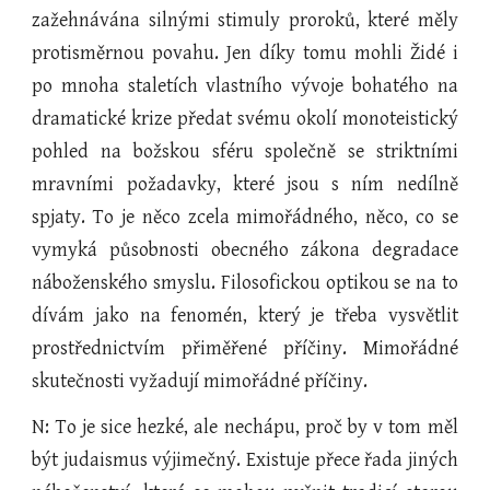
zažehnávána silnými stimuly proroků, které měly
protisměrnou povahu. Jen díky tomu mohli Židé i
po mnoha staletích vlastního vývoje bohatého na
dramatické krize předat svému okolí monoteistický
pohled na božskou sféru společně se striktními
mravními požadavky, které jsou s ním nedílně
spjaty. To je něco zcela mimořádného, něco, co se
vymyká působnosti obecného zákona degradace
náboženského smyslu. Filosofickou optikou se na to
dívám jako na fenomén, který je třeba vysvětlit
prostřednictvím přiměřené příčiny. Mimořádné
skutečnosti vyžadují mimořádné příčiny.
N: To je sice hezké, ale nechápu, proč by v tom měl
být judaismus výjimečný. Existuje přece řada jiných