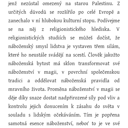
jenž nezůstal omezený na starou Palestinu. Z
určitých důvodů se rozšířilo po celé Evropě a
zanechalo v ní hlubokou kulturní stopu. Podívejme
se na něj z religionistického hlediska. V
religionistických studiích se můžeš dočíst, že
náboženský smysl lidstva je vystaven třem silám,
které ho neustále svádějí na scestí. Člověk jakožto
náboženská bytost má sklon transformovat své
náboženství v magii, v povrchní společenskou
tradici a oddělovat náboženská pravidla od
mravního života. Proměna náboženství v magii se
děje díky snaze dostat nadpřirozené síly pod vliv a
kontrolu jejich donucením k zásahu do světa v
souladu s lidským očekáváním. Tím je popřena
samotná esence náboženství, neboť to je ve své