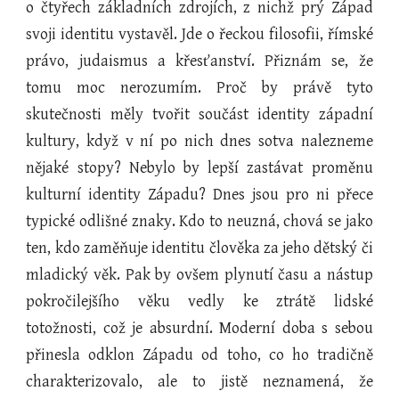
o čtyřech základních zdrojích, z nichž prý Západ
svoji identitu vystavěl. Jde o řeckou filosofii, římské
právo, judaismus a křesťanství. Přiznám se, že
tomu moc nerozumím. Proč by právě tyto
skutečnosti měly tvořit součást identity západní
kultury, když v ní po nich dnes sotva nalezneme
nějaké stopy? Nebylo by lepší zastávat proměnu
kulturní identity Západu? Dnes jsou pro ni přece
typické odlišné znaky. Kdo to neuzná, chová se jako
ten, kdo zaměňuje identitu člověka za jeho dětský či
mladický věk. Pak by ovšem plynutí času a nástup
pokročilejšího věku vedly ke ztrátě lidské
totožnosti, což je absurdní. Moderní doba s sebou
přinesla odklon Západu od toho, co ho tradičně
charakterizovalo, ale to jistě neznamená, že