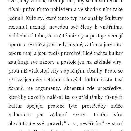
své členy vnitřně formuje tak, aby se na skutečnost
dívali právě tímto pohledem a ve shodě s ním také
jednali. Kultury, které tento typ racionality (kultury
rozumu) neznají, nevedou své členy k vnitřnímu
nahlédnutí toho, že určité názory a postoje nemají
oporu v realitě a jsou tedy mylné, zatímco jiné tuto
oporu mají a jsou tudíž pravdivé. Lidé těchto kultur
zaujímají své názory a postoje jen na základě víry,
proti níž však stojí víry s opačnými obsahy. Proto se
při vzájemném setkání takových kultur často tasí
zbraně, ne argumenty. Absentují zde prostředky,
které by dovolily nalézat to, co příslušníky různých
kultur spojuje, protože tyto prostředky může
nabídnout jen vědoucí rozum. Pouhá víra
absolutizuje své „pravdy“ a k „nevěřícím“ se staví