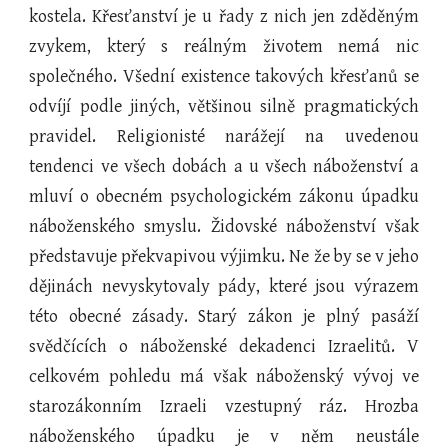
kostela. Křesťanství je u řady z nich jen zděděným
zvykem, který s reálným životem nemá nic
společného. Všední existence takových křesťanů se
odvíjí podle jiných, většinou silně pragmatických
pravidel. Religionisté narážejí na uvedenou
tendenci ve všech dobách a u všech náboženství a
mluví o obecném psychologickém zákonu úpadku
náboženského smyslu. Židovské náboženství však
představuje překvapivou výjimku. Ne že by se v jeho
dějinách nevyskytovaly pády, které jsou výrazem
této obecné zásady. Starý zákon je plný pasáží
svědčících o náboženské dekadenci Izraelitů. V
celkovém pohledu má však náboženský vývoj ve
starozákonním Izraeli vzestupný ráz. Hrozba
náboženského úpadku je v něm neustále