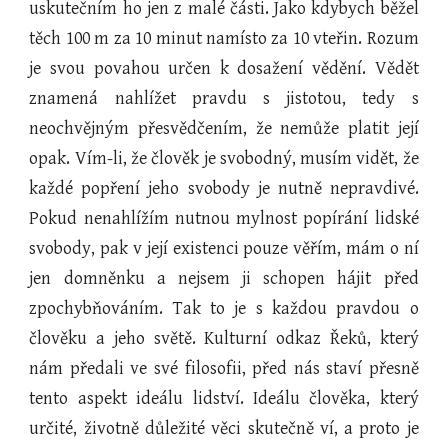
uskutečním ho jen z malé části. Jako kdybych běžel
těch 100 m za 10 minut namísto za 10 vteřin. Rozum
je svou povahou určen k dosažení vědění. Vědět
znamená nahlížet pravdu s jistotou, tedy s
neochvějným přesvědčením, že nemůže platit její
opak. Vím-li, že člověk je svobodný, musím vidět, že
každé popření jeho svobody je nutně nepravdivé.
Pokud nenahlížím nutnou mylnost popírání lidské
svobody, pak v její existenci pouze věřím, mám o ní
jen domněnku a nejsem ji schopen hájit před
zpochybňováním. Tak to je s každou pravdou o
člověku a jeho světě. Kulturní odkaz Řeků, který
nám předali ve své filosofii, před nás staví přesně
tento aspekt ideálu lidství. Ideálu člověka, který
určité, životně důležité věci skutečně ví, a proto je