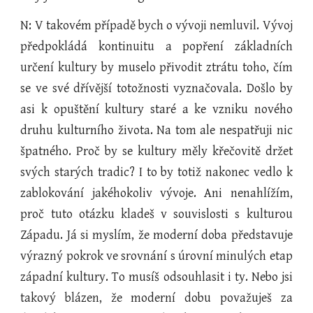
N: V takovém případě bych o vývoji nemluvil. Vývoj
předpokládá kontinuitu a popření základních
určení kultury by muselo přivodit ztrátu toho, čím
se ve své dřívější totožnosti vyznačovala. Došlo by
asi k opuštění kultury staré a ke vzniku nového
druhu kulturního života. Na tom ale nespatřuji nic
špatného. Proč by se kultury měly křečovitě držet
svých starých tradic? I to by totiž nakonec vedlo k
zablokování jakéhokoliv vývoje. Ani nenahlížím,
proč tuto otázku kladeš v souvislosti s kulturou
Západu. Já si myslím, že moderní doba představuje
výrazný pokrok ve srovnání s úrovní minulých etap
západní kultury. To musíš odsouhlasit i ty. Nebo jsi
takový blázen, že moderní dobu považuješ za