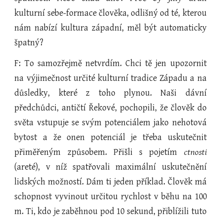
kulturní sebe-formace člověka, odlišný od té, kterou
nám nabízí kultura západní, měl být automaticky
špatný?
F: To samozřejmě netvrdím. Chci tě jen upozornit
na výjimečnost určité kulturní tradice Západu a na
důsledky, které z toho plynou. Naši dávní
předchůdci, antičtí Řekové, pochopili, že člověk do
světa vstupuje se svým potenciálem jako nehotová
bytost a že onen potenciál je třeba uskutečnit
přiměřeným způsobem. Přišli s pojetím
ctnosti
(areté), v níž spatřovali maximální uskutečnění
lidských možností. Dám ti jeden příklad. Člověk má
schopnost vyvinout určitou rychlost v běhu na 100
m. Ti, kdo je zaběhnou pod 10 sekund, přiblížili tuto