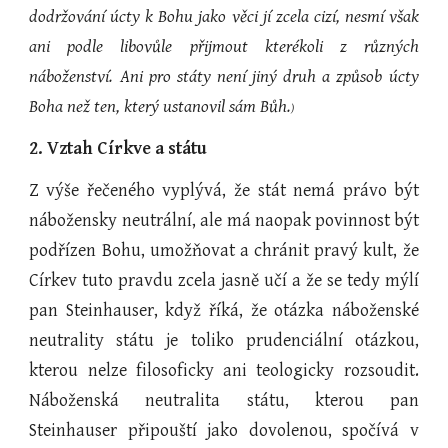
dodržování úcty k Bohu jako věci jí zcela cizí, nesmí však
ani podle libovůle přijmout kterékoli z různých
náboženství. Ani pro státy není jiný druh a způsob úcty
Boha než ten, který ustanovil sám Bůh.
)
2. Vztah Církve a státu
Z výše řečeného vyplývá, že stát nemá právo být
nábožensky neutrální, ale má naopak povinnost být
podřízen Bohu, umožňovat a chránit pravý kult, že
Církev tuto pravdu zcela jasně učí a že se tedy mýlí
pan Steinhauser, když říká, že otázka náboženské
neutrality státu je toliko prudenciální otázkou,
kterou nelze filosoficky ani teologicky rozsoudit.
Náboženská neutralita státu, kterou pan
Steinhauser připouští jako dovolenou, spočívá v