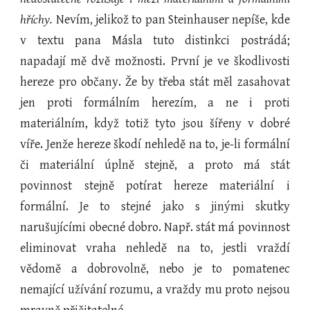
hříchy.
Nevím, jelikož to pan Steinhauser nepíše, kde
v textu pana Másla tuto distinkci postrádá;
napadají mě dvě možnosti. První je ve škodlivosti
hereze pro občany. Že by třeba stát měl zasahovat
jen proti formálním herezím, a ne i proti
materiálním, když totiž tyto jsou šířeny v dobré
víře. Jenže hereze škodí nehledě na to, je-li formální
či materiální úplně stejně, a proto má stát
povinnost stejně potírat hereze materiální i
formální. Je to stejné jako s jinými skutky
narušujícími obecné dobro. Např. stát má povinnost
eliminovat vraha nehledě na to, jestli vraždí
vědomě a dobrovolně, nebo je to pomatenec
nemající užívání rozumu, a vraždy mu proto nejsou