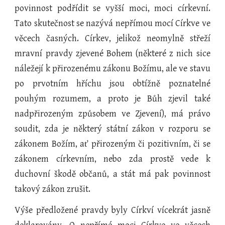
povinnost podřídit se vyšší moci, moci církevní.
Tato skutečnost se nazývá nepřímou mocí Církve ve
věcech časných. Církev, jelikož neomylně střeží
mravní pravdy zjevené Bohem (některé z nich sice
náležejí k přirozenému zákonu Božímu, ale ve stavu
po prvotním hříchu jsou obtížně poznatelné
pouhým rozumem, a proto je Bůh zjevil také
nadpřirozeným způsobem ve Zjevení), má právo
soudit, zda je některý státní zákon v rozporu se
zákonem Božím, ať přirozeným či pozitivním, či se
zákonem církevním, nebo zda prostě vede k
duchovní škodě občanů, a stát má pak povinnost
takový zákon zrušit.
Výše předložené pravdy byly Církví vícekrát jasně