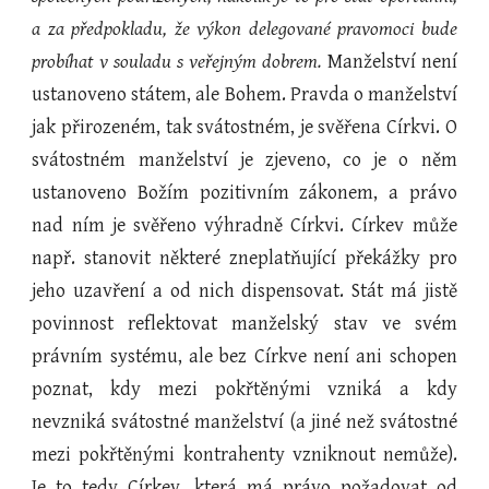
a za předpokladu, že výkon delegované pravomoci bude
probíhat v souladu s veřejným dobrem.
Manželství není
ustanoveno státem, ale Bohem. Pravda o manželství
jak přirozeném, tak svátostném, je svěřena Církvi. O
svátostném manželství je zjeveno, co je o něm
ustanoveno Božím pozitivním zákonem, a právo
nad ním je svěřeno výhradně Církvi. Církev může
např. stanovit některé zneplatňující překážky pro
jeho uzavření a od nich dispensovat. Stát má jistě
povinnost reflektovat manželský stav ve svém
právním systému, ale bez Církve není ani schopen
poznat, kdy mezi pokřtěnými vzniká a kdy
nevzniká svátostné manželství (a jiné než svátostné
mezi pokřtěnými kontrahenty vzniknout nemůže).
Je to tedy Církev, která má právo požadovat od