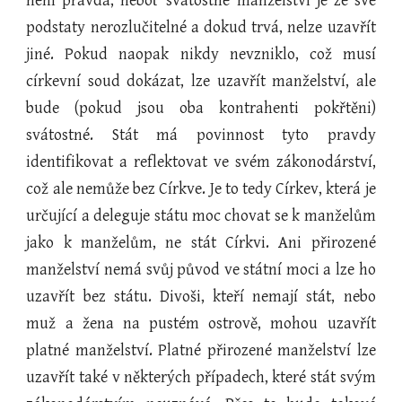
není pravda, neboť svátostné manželství je ze své
podstaty nerozlučitelné a dokud trvá, nelze uzavřít
jiné. Pokud naopak nikdy nevzniklo, což musí
církevní soud dokázat, lze uzavřít manželství, ale
bude (pokud jsou oba kontrahenti pokřtěni)
svátostné. Stát má povinnost tyto pravdy
identifikovat a reflektovat ve svém zákonodárství,
což ale nemůže bez Církve. Je to tedy Církev, která je
určující a deleguje státu moc chovat se k manželům
jako k manželům, ne stát Církvi. Ani přirozené
manželství nemá svůj původ ve státní moci a lze ho
uzavřít bez státu. Divoši, kteří nemají stát, nebo
muž a žena na pustém ostrově, mohou uzavřít
platné manželství. Platné přirozené manželství lze
uzavřít také v některých případech, které stát svým