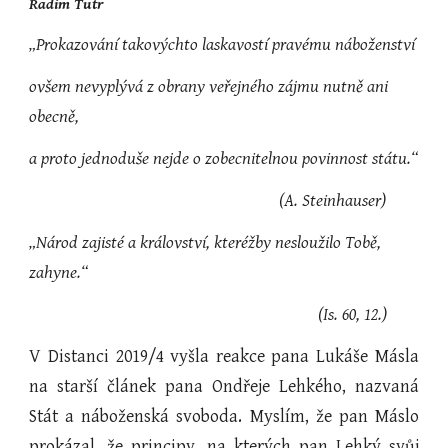
Radim Tutr
„Prokazování takovýchto laskavostí pravému náboženství 
ovšem nevyplývá z obrany veřejného zájmu nutně ani 
obecně, 
a proto jednoduše nejde o zobecnitelnou povinnost státu.“
                                                      (A. Steinhauser)
„Národ zajisté a království, kteréžby nesloužilo Tobě, 
zahyne.“
                                                                (Is. 60, 12.)
V Distanci 2019/4 vyšla reakce pana Lukáše Másla
na starší článek pana Ondřeje Lehkého, nazvaná
Stát a náboženská svoboda. Myslím, že pan Máslo
prokázal, že principy, na kterých pan Lehký svůj