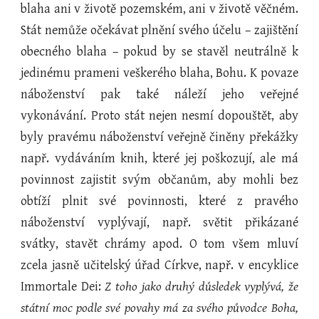
blaha ani v životě pozemském, ani v životě věčném.
Stát nemůže očekávat plnění svého účelu – zajištění
obecného blaha – pokud by se stavěl neutrálně k
jedinému prameni veškerého blaha, Bohu. K povaze
náboženství pak také náleží jeho veřejné
vykonávání. Proto stát nejen nesmí dopouštět, aby
byly pravému náboženství veřejně činěny překážky
např. vydáváním knih, které jej poškozují, ale má
povinnost zajistit svým občanům, aby mohli bez
obtíží plnit své povinnosti, které z pravého
náboženství vyplývají, např. světit přikázané
svátky, stavět chrámy apod. O tom všem mluví
zcela jasně učitelský úřad Církve, např. v encyklice
Immortale Dei:
Z toho jako druhý důsledek vyplývá, že
státní moc podle své povahy má za svého původce Boha,