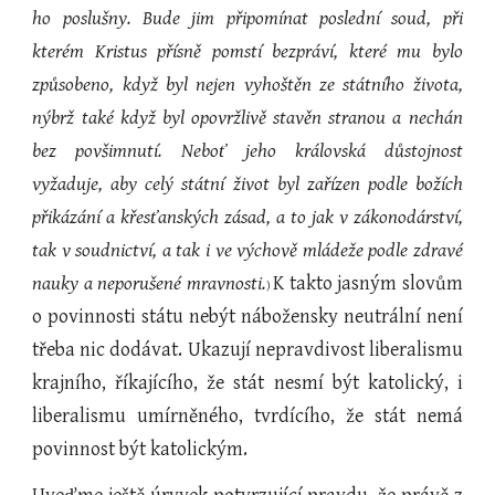
ho poslušny. Bude jim připomínat poslední soud, při
kterém Kristus přísně pomstí bezpráví, které mu bylo
způsobeno, když byl nejen vyhoštěn ze státního života,
nýbrž také když byl opovržlivě stavěn stranou a nechán
bez povšimnutí. Neboť jeho královská důstojnost
vyžaduje, aby celý státní život byl zařízen podle božích
přikázání a křesťanských zásad, a to jak v zákonodárství,
tak v soudnictví, a tak i ve výchově mládeže podle zdravé
nauky a neporušené mravnosti.
K takto jasným slovům
)
o povinnosti státu nebýt nábožensky neutrální není
třeba nic dodávat. Ukazují nepravdivost liberalismu
krajního, říkajícího, že stát nesmí být katolický, i
liberalismu umírněného, tvrdícího, že stát nemá
povinnost být katolickým.