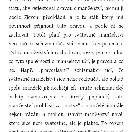
státu, aby reflektoval pravdu o manželství, jak mu ji
podle Zjevení předkládá, a je to stát, který má
povinnost přijmout tuto pravdu a podle ní se
zachovat. Totéž platí pro svátostné manželství
heretiků či schizmatiků. Stát nemá kompetenci o
těchto manželstvích rozhodovat, neznaje, co z toho,
co tyto společnosti o manželství učí, je pravda a co
ne. Např. „pravoslavní“ schizmatici učí, že
svátostné manželství sice nelze rozloučit, ale pokud
spolu manželé již nechtějí žít, může schizmatický
biskup (samozřejmě za určitý poplatek) toto
manželství prohlásit za „mrtvé“ a manželé jím dále
nejsou vázáni a mohou uzavřít manželství nové,
které sice není svátostné, ale je platné. To ovšem