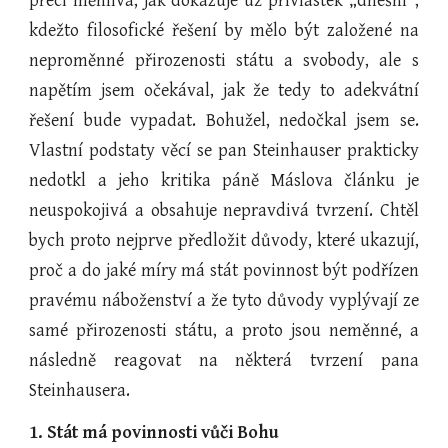
přeci měnlivá, jak dokazuje už přívlastek „dnešní“,
kdežto filosofické řešení by mělo být založené na
neproměnné přirozenosti státu a svobody, ale s
napětím jsem očekával, jak že tedy to adekvátní
řešení bude vypadat. Bohužel, nedočkal jsem se.
Vlastní podstaty věcí se pan Steinhauser prakticky
nedotkl a jeho kritika páně Máslova článku je
neuspokojivá a obsahuje nepravdivá tvrzení. Chtěl
bych proto nejprve předložit důvody, které ukazují,
proč a do jaké míry má stát povinnost být podřízen
pravému náboženství a že tyto důvody vyplývají ze
samé přirozenosti státu, a proto jsou neměnné, a
následně reagovat na některá tvrzení pana
Steinhausera.
1. Stát má povinnosti vůči Bohu