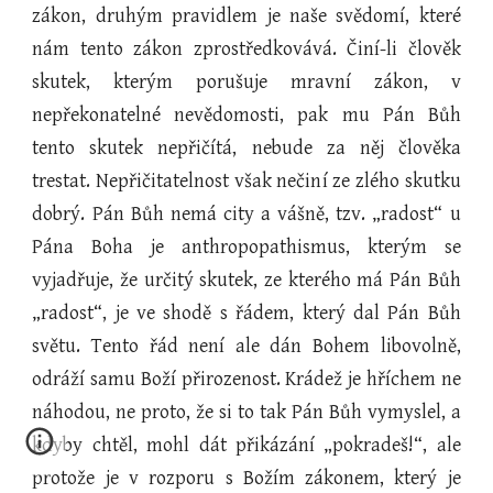
zákon, druhým pravidlem je naše svědomí, které
nám tento zákon zprostředkovává. Činí-li člověk
skutek, kterým porušuje mravní zákon, v
nepřekonatelné nevědomosti, pak mu Pán Bůh
tento skutek nepřičítá, nebude za něj člověka
trestat. Nepřičitatelnost však nečiní ze zlého skutku
dobrý. Pán Bůh nemá city a vášně, tzv. „radost“ u
Pána Boha je anthropopathismus, kterým se
vyjadřuje, že určitý skutek, ze kterého má Pán Bůh
„radost“, je ve shodě s řádem, který dal Pán Bůh
světu. Tento řád není ale dán Bohem libovolně,
odráží samu Boží přirozenost. Krádež je hříchem ne
náhodou, ne proto, že si to tak Pán Bůh vymyslel, a
kdyby chtěl, mohl dát přikázání „pokradeš!“, ale
protože je v rozporu s Božím zákonem, který je