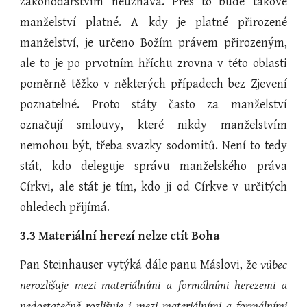
zákonodárstvím neuznává. Přes to bude takové
manželství platné. A kdy je platné přirozené
manželství, je určeno Božím právem přirozeným,
ale to je po prvotním hříchu zrovna v této oblasti
poměrně těžko v některých případech bez Zjevení
poznatelné. Proto státy často za manželství
označují smlouvy, které nikdy manželstvím
nemohou být, třeba svazky sodomitů. Není to tedy
stát, kdo deleguje správu manželského práva
Církvi, ale stát je tím, kdo ji od Církve v určitých
ohledech přijímá.
3.3 Materiální herezí nelze ctít Boha
Pan Steinhauser vytýká dále panu Máslovi, že
vůbec
nerozlišuje mezi materiálními a formálními herezemi a
nedostatečně rozlišuje i mezi materiálními a formálními