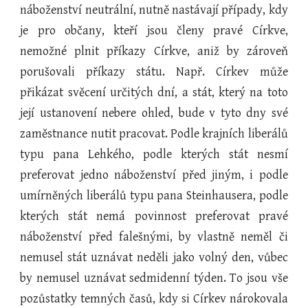
náboženství neutrální, nutně nastávají případy, kdy
je pro občany, kteří jsou členy pravé Církve,
nemožné plnit příkazy Církve, aniž by zároveň
porušovali příkazy státu. Např. Církev může
přikázat svěcení určitých dní, a stát, který na toto
její ustanovení nebere ohled, bude v tyto dny své
zaměstnance nutit pracovat. Podle krajních liberálů
typu pana Lehkého, podle kterých stát nesmí
preferovat jedno náboženství před jiným, i podle
umírněných liberálů typu pana Steinhausera, podle
kterých stát nemá povinnost preferovat pravé
náboženství před falešnými, by vlastně neměl či
nemusel stát uznávat neděli jako volný den, vůbec
by nemusel uznávat sedmidenní týden. To jsou vše
pozůstatky temných časů, kdy si Církev nárokovala