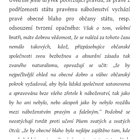
Uveďme ještě úryvek potvrzující pravdu, že právě z
podřízenosti státu pravému náboženství vychází
pravé obecné blaho pro občany státu, resp.
odsouzení tvrzení opačného:
Však o tom, velební
bratři, máte dobrou vědomost, že se nalézá za tohoto času
nemálo takových, kdož, přizpůsobujíce občanské
společnosti svou bezbožnou a absurdní zásadu tak
zvaného naturalismu, opovažují se učit: „že by
nejpečlivější ohled na obecné dobro a vůbec občanský
pokrok vyžadoval, aby byla lidská společnost ustanovena
a spravována beze všeho zřetele k náboženství, tak jako
by ho ani nebylo, nebo alespoň jako by nebylo rozdílu
mezi náboženstvím pravým a falešným.“ Podobně se
neostýchají tvrdit proti učení Písem svatých a svatých
Otců: „že by obecné blaho bylo nejlépe zajištěno tam, kde