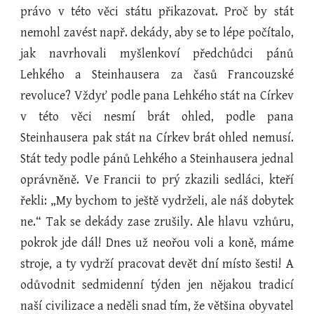
právo v této věci státu přikazovat. Proč by stát
nemohl zavést např. dekády, aby se to lépe počítalo,
jak navrhovali myšlenkoví předchůdci pánů
Lehkého a Steinhausera za časů Francouzské
revoluce? Vždyť podle pana Lehkého stát na Církev
v této věci nesmí brát ohled, podle pana
Steinhausera pak stát na Církev brát ohled nemusí.
Stát tedy podle pánů Lehkého a Steinhausera jednal
oprávněně. Ve Francii to prý zkazili sedláci, kteří
řekli: „My bychom to ještě vydrželi, ale náš dobytek
ne.“ Tak se dekády zase zrušily. Ale hlavu vzhůru,
pokrok jde dál! Dnes už neořou voli a koně, máme
stroje, a ty vydrží pracovat devět dní místo šesti! A
odůvodnit sedmidenní týden jen nějakou tradicí
naší civilizace a neděli snad tím, že většina obyvatel