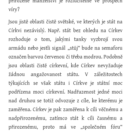
přirozené manželství je rozlučitelné ve prospěch
víry?
Jsou jistě oblasti čistě světské, ve kterých je stát na
Církvi nezávislý. Např. stát bez ohledu na Církev
rozhoduje o tom, jakými tanky vyzbrojí svou
armádu nebo jestli signál „stůj“ bude na semaforu
označen barvou červenou či třeba modrou. Podobně
jsou oblasti čistě církevní, kde Církev nevyžaduje
žádnou angažovanost státu. V záležitostech
týkajících se však státu i Církve je státní moc
podřízena moci církevní. Nadřazenost jedné moci
nad druhou se totiž odvozuje z cíle, ke kterému je
zaměřena. Církev je pak zaměřena k cíli věčnému a
nadpřirozenému, zatímco stát k cíli časnému a
přirozenému, proto má ve „společném fóru“