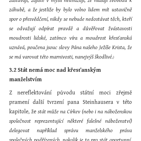
zastávají, zajisté v mysli neuvažují, že hlásají svobodu k
záhubě, a že jestliže by bylo volno lidem mít ustavičně
spor o přesvědčení, nikdy se nebude
nedostávat těch, kteří
se odvažují odpírat pravdě a důvěřovat žvástavosti
moudrosti lidské, zatímco víra a moudrost křesťanská
uznává, poučena jsouc slovy Pána našeho Ježíše Krista, že
se má varovat této marnivosti, nanejvýš škodlivé.
)
3.2 Stát nemá moc nad křesťanským 
manželstvím
Z nereflektování původu státní moci zřejmě
pramení další tvrzení pana Steinhausera v této
kapitole, že
stát může na Církev (nebo i na náboženskou
společnost reprezentující některé falešné náboženství)
delegovat například správu manželského práva
společných podřízených, nakolik je to pro
stát oportunní,