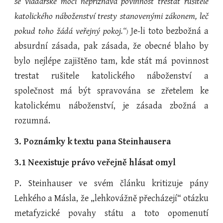
se vladařské moci nepřiznává povinnost trestat rušitele
katolického náboženství tresty stanovenými zákonem, leč
pokud toho žádá veřejný pokoj.“
Je-li toto bezbožná a
)
absurdní zásada, pak zásada, že obecné blaho by
bylo nejlépe zajištěno tam, kde stát má povinnost
trestat rušitele katolického náboženství a
společnost má být spravována se zřetelem ke
katolickému náboženství, je zásada zbožná a
rozumná.
3. Poznámky k textu pana Steinhausera
3.1 Neexistuje právo veřejně hlásat omyl
P. Steinhauser ve svém článku kritizuje pány
Lehkého a Másla, že „lehkovážně přecházejí“ otázku
metafyzické povahy státu a toto opomenutí