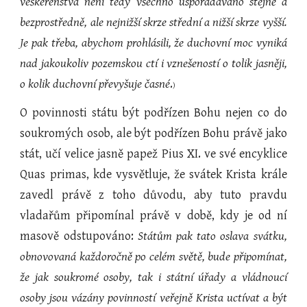
veškerenstva není tedy všechno uspořádáváno stejně a
bezprostředně, ale nejnižší skrze střední a nižší skrze vyšší.
Je pak třeba, abychom prohlásili, že duchovní moc vyniká
nad jakoukoliv pozemskou ctí i vznešeností o tolik jasněji,
o kolik duchovní převyšuje časné
.
)
O povinnosti státu být podřízen Bohu nejen co do
soukromých osob, ale být podřízen Bohu právě jako
stát, učí velice jasně papež Pius XI. ve své encyklice
Quas primas, kde vysvětluje, že svátek Krista krále
zavedl právě z toho důvodu, aby tuto pravdu
vladařům připomínal právě v době, kdy je od ní
masově odstupováno:
Státům pak tato oslava svátku,
obnovovaná každoročně po celém světě, bude připomínat,
že jak soukromé osoby, tak i státní úřady a vládnoucí
osoby jsou vázány povinností veřejně Krista uctívat a být