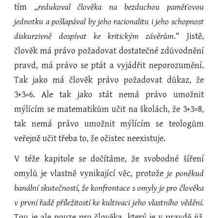
tím „
redukoval člověka na bezduchou paměťovou
jednotku a pošlapával by jeho racionalitu i jeho schopnost
diskurzivně dospívat ke kritickým závěrům
.“ Jistě,
člověk má právo požadovat dostatečné zdůvodnění
pravd, má právo se ptát a vyjádřit neporozumění.
Tak jako má člověk právo požadovat důkaz, že
3+3=6. Ale tak jako stát nemá právo umožnit
mýlícím se matematikům učit na školách, že 3+3=8,
tak nemá právo umožnit mýlícím se teologům
veřejně učit třeba to, že očistec neexistuje.
V téže kapitole se dočítáme, že svobodné šíření
omylů je vlastně vynikající věc, protože
je
poněkud
banální skutečností, že konfrontace s omyly je pro člověka
v první řadě příležitostí ke kultivaci jeho vlastního vědění.
Tou je ale pouze pro člověka, který je v pravdě již