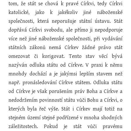
tom, že stát se chová k pravé Církvi, tedy Církvi
katolické, jako k jakékoliv jiné náboženské
společnosti, která neporušuje státní ústavu. Stát
dopřává Církvi svobodu, ale přímo ji nepodporuje
více než jiné náboženské společnosti, při vydávání
státních zákonů nemá Církev žádné právo stát
omezovat či korigovat. Tento stav věcí bývá
nazýván odluka státu od Církve. V praxi k němu
mnohdy dochází a je jakýmsi lepším stavem než
např. pronásledování Církve státem. Odluka státu
od Církve je však porušením práv Boha a Církve a
nedodržením povinností státu vůči Bohu a Církvi, o
kterých byla řeč výše. Stát i Církev mají totiž na
stejném území stejné podřízené v mnoha shodných
záležitostech. Pokud je stát vůči pravému