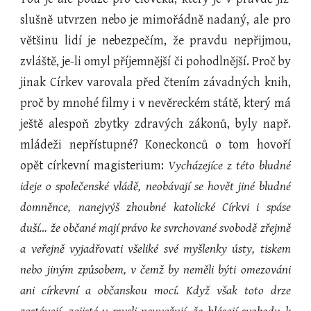
slušně utvrzen nebo je mimořádně nadaný, ale pro
většinu lidí je nebezpečím, že pravdu nepřijmou,
zvláště, je-li omyl příjemnější či pohodlnější. Proč by
jinak Církev varovala před čtením závadných knih,
proč by mnohé filmy i v nevěreckém státě, který má
ještě alespoň zbytky zdravých zákonů, byly např.
mládeži nepřístupné? Koneckonců o tom hovoří
opět církevní magisterium:
Vycházejíce z této bludné
ideje o společenské vládě, neobávají se hovět jiné bludné
domněnce, nanejvýš zhoubné katolické Církvi i spáse
duší… že občané mají právo ke svrchované svobodě zřejmě
a veřejně vyjadřovati všeliké své myšlenky ústy, tiskem
nebo jiným způsobem, v čemž by neměli býti omezováni
ani církevní a občanskou mocí. Když však toto drze