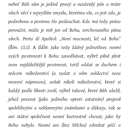
neboť Bůh sám je jedině pravý a nezávislý pán a mistr
všech věcí v nejvyšším smyslu, kterému vše, co jest zde, je
podrobeno a povinno Ho poslouchat. Kdo má tedy právo
poroučet, může je mít jen od Boha, svrchovaného pána
všech. Proto dí Apoštol: „Není mocnosti, leč od Boha“
(Řím. 13,1).
A dále:
Jako tedy žádný jednotlivec nesmí
svých povinností k Bohu zanedbávat, nýbrž pilně plnit
svou nejdůležitější povinnost, totiž oddat se duchem i
srdcem náboženství (a vydat o něm svědectví svou
mravní nápravou), avšak nikoli náboženství, které si
každý podle libosti zvolí, nýbrž takové, které Bůh uložil,
jehož pravost (jako jediného oproti ostatním) projevil
spolehlivými a neklamnými známkami a důkazy, tak se
ani státní společnost nesmí beztrestně chovat, jako by
Boha nebylo. Nesmí ani (bez hříchu) odmítat péči o