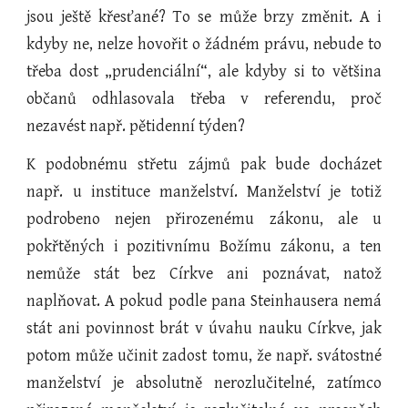
jsou ještě křesťané? To se může brzy změnit. A i
kdyby ne, nelze hovořit o žádném právu, nebude to
třeba dost „prudenciální“, ale kdyby si to většina
občanů odhlasovala třeba v referendu, proč
nezavést např. pětidenní týden?
K podobnému střetu zájmů pak bude docházet
např. u instituce manželství. Manželství je totiž
podrobeno nejen přirozenému zákonu, ale u
pokřtěných i pozitivnímu Božímu zákonu, a ten
nemůže stát bez Církve ani poznávat, natož
naplňovat. A pokud podle pana Steinhausera nemá
stát ani povinnost brát v úvahu nauku Církve, jak
potom může učinit zadost tomu, že např. svátostné
manželství je absolutně nerozlučitelné, zatímco