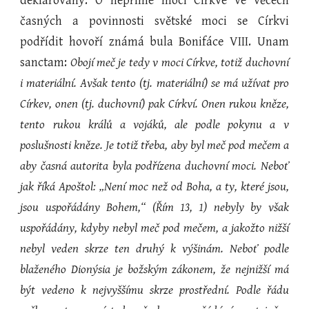
deklarovány. O nepřímé moci Církve ve věcech
časných a povinnosti světské moci se Církvi
podřídit hovoří známá bula Bonifáce VIII. Unam
sanctam:
Obojí meč je tedy v moci Církve, totiž duchovní
i materiální. Avšak tento (tj. materiální) se má užívat pro
Církev, onen (tj. duchovní) pak Církví. Onen rukou kněze,
tento rukou králů a vojáků, ale podle pokynu a v
poslušnosti kněze. Je totiž třeba, aby byl meč pod mečem a
aby časná autorita byla podřízena duchovní moci. Neboť
jak říká Apoštol: „Není moc než od Boha, a ty, které jsou,
jsou uspořádány Bohem,“ (Řím 13, 1) nebyly by však
uspořádány, kdyby nebyl meč pod mečem, a jakožto nižší
nebyl veden skrze ten druhý k výšinám. Neboť podle
blaženého Dionýsia je božským zákonem, že nejnižší má
být vedeno k nejvyššímu skrze prostřední. Podle řádu