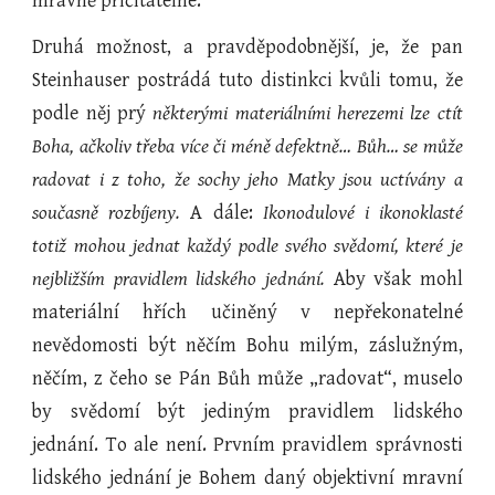
mravně přičitatelné.
Druhá možnost, a pravděpodobnější, je, že pan
Steinhauser postrádá tuto distinkci kvůli tomu, že
podle něj prý
některými materiálními herezemi lze ctít
Boha, ačkoliv třeba více či méně defektně… Bůh… se může
radovat i z toho, že sochy jeho Matky jsou uctívány a
současně rozbíjeny.
A dále:
Ikonodulové i ikonoklasté
totiž mohou jednat každý podle svého svědomí, které je
nejbližším pravidlem lidského jednání.
Aby však mohl
materiální hřích učiněný v nepřekonatelné
nevědomosti být něčím Bohu milým, záslužným,
něčím, z čeho se Pán Bůh může „radovat“, muselo
by svědomí být jediným pravidlem lidského
jednání. To ale není. Prvním pravidlem správnosti
lidského jednání je Bohem daný objektivní mravní