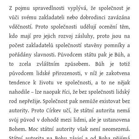
Z pojmu spravedlnosti vyplývá, že společnost je
vůči svému zakladateli nebo dobrodinci zavázána
vděčností. Proto společnosti udělují ocenění těm,
kdo mají pro jejich rozvoj zásluhy, proto jsou na
počest zakladatelů společností stavěny pomníky a
pořádány slavnosti. Původcem státu pak je Bůh, a
to zcela zvláštním způsobem. Bůh je totiž
původcem lidské přirozenosti, v níž je zakotvena
tendence k životu ve společnosti, a to ne nějak
nahodile – lze naopak říci, že bez společnosti lidský
rod nepřežije. Společnost pak nemůže existovat bez
autority. Proto Církev učí, že státní autorita nemá
svůj původ v dohodě mezi lidmi, ale je ustanovena
Bohem. Moc státní autority však není neomezená.
Státní autorita na Bohu závisí a od Boha přijímá