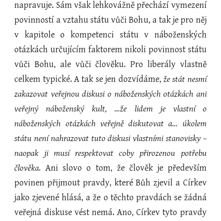
napravuje. Sám však lehkovážně přechází vymezení
povinností a vztahu státu vůči Bohu, a tak je pro něj
v kapitole o kompetenci státu v náboženských
otázkách určujícím faktorem nikoli povinnost státu
vůči Bohu, ale vůči člověku. Pro liberály vlastně
celkem typické. A tak se jen dozvídáme,
že stát nesmí
zakazovat veřejnou diskusi o náboženských otázkách ani
veřejný náboženský kult, …že lidem je vlastní o
náboženských otázkách veřejně diskutovat a… úkolem
státu není nahrazovat tuto diskusi vlastními stanovisky –
naopak ji musí respektovat coby přirozenou potřebu
člověka.
Ani slovo o tom, že člověk je především
povinen přijmout pravdy, které Bůh zjevil a Církev
jako zjevené hlásá, a že o těchto pravdách se žádná
veřejná diskuse vést nemá. Ano, Církev tyto pravdy