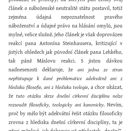
článek o náboženské neutralitě státu postavil, totiž
zejména údajná nepoznatelnost pravého
náboženství a údajné právo na hlásání omylů, jsou
mylné, velice slušně. Jeho článek je však doprovázen
reakcí pana Antonína Steinhausera, kritizující v
jistých ohledech jak původní článek pana Lehkého,
tak páně Máslovu reakci. S jistou dávkou
nadnesenosti deklaruje, že
ani jedna ze stran
nepřistupuje k dané problematice adekvátně ani z
hlediska filosofie, ani z hlediska teologie
, a chce ukázat,
že
tuto otázku skrze dnešní církevní disciplínu nelze
rozsoudit filosoficky, teologicky ani kanonicky
. Nevím,
proč by mělo být adekvátní řešit otázku filosoficky
zrovna z hlediska dnešní církevní disciplíny, ta je