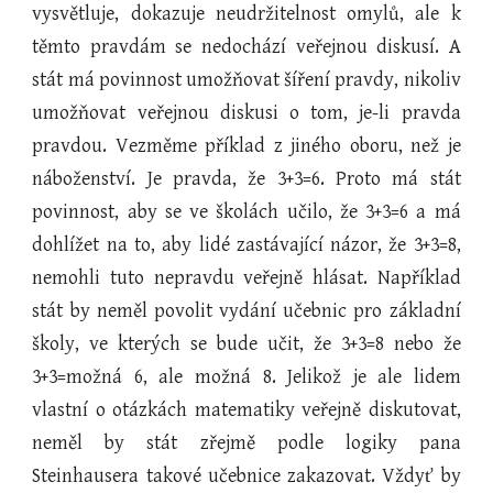
vysvětluje, dokazuje neudržitelnost omylů, ale k
těmto pravdám se nedochází veřejnou diskusí. A
stát má povinnost umožňovat šíření pravdy, nikoliv
umožňovat veřejnou diskusi o tom, je-li pravda
pravdou. Vezměme příklad z jiného oboru, než je
náboženství. Je pravda, že 3+3=6. Proto má stát
povinnost, aby se ve školách učilo, že 3+3=6 a má
dohlížet na to, aby lidé zastávající názor, že 3+3=8,
nemohli tuto nepravdu veřejně hlásat. Například
stát by neměl povolit vydání učebnic pro základní
školy, ve kterých se bude učit, že 3+3=8 nebo že
3+3=možná 6, ale možná 8. Jelikož je ale lidem
vlastní o otázkách matematiky veřejně diskutovat,
neměl by stát zřejmě podle logiky pana
Steinhausera takové učebnice zakazovat. Vždyť by