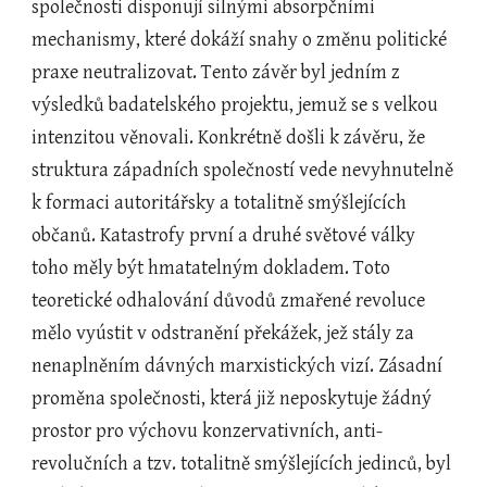
společnosti disponují silnými absorpčními 
mechanismy, které dokáží snahy o změnu politické 
praxe neutralizovat. Tento závěr byl jedním z 
výsledků badatelského projektu, jemuž se s velkou 
intenzitou věnovali. Konkrétně došli k závěru, že 
struktura západních společností vede nevyhnutelně 
k formaci autoritářsky a totalitně smýšlejících 
občanů. Katastrofy první a druhé světové války 
toho měly být hmatatelným dokladem. Toto 
teoretické odhalování důvodů zmařené revoluce 
mělo vyústit v odstranění překážek, jež stály za 
nenaplněním dávných marxistických vizí. Zásadní 
proměna společnosti, která již neposkytuje žádný 
prostor pro výchovu konzervativních, anti-
revolučních a tzv. totalitně smýšlejících jedinců, byl 