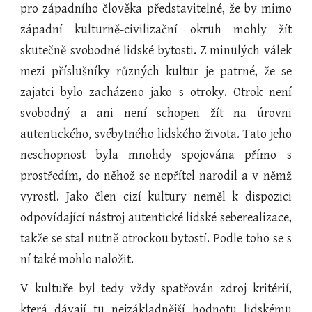
pro západního člověka představitelné, že by mimo
západní kulturně-civilizační okruh mohly žít
skutečně svobodné lidské bytosti. Z minulých válek
mezi příslušníky různých kultur je patrné, že se
zajatci bylo zacházeno jako s otroky. Otrok není
svobodný a ani není schopen žít na úrovni
autentického, svébytného lidského života. Tato jeho
neschopnost byla mnohdy spojována přímo s
prostředím, do něhož se nepřítel narodil a v němž
vyrostl. Jako člen cizí kultury neměl k dispozici
odpovídající nástroj autentické lidské seberealizace,
takže se stal nutně otrockou bytostí. Podle toho se s
ní také mohlo naložit.
V kultuře byl tedy vždy spatřován zdroj kritérií,
která dávají tu nejzákladnější hodnotu lidskému