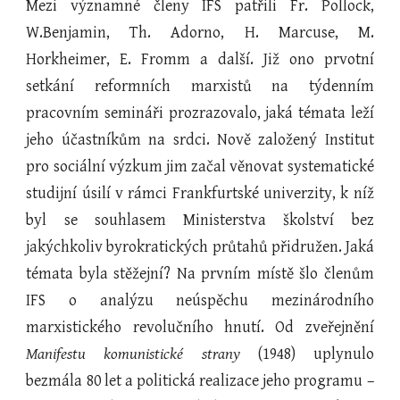
Mezi významné členy IFS patřili Fr. Pollock,
W.Benjamin, Th. Adorno, H. Marcuse, M.
Horkheimer, E. Fromm a další. Již ono prvotní
setkání reformních marxistů na týdenním
pracovním semináři prozrazovalo, jaká témata leží
jeho účastníkům na srdci. Nově založený Institut
pro sociální výzkum jim začal věnovat systematické
studijní úsilí v rámci Frankfurtské univerzity, k níž
byl se souhlasem Ministerstva školství bez
jakýchkoliv byrokratických průtahů přidružen. Jaká
témata byla stěžejní? Na prvním místě šlo členům
IFS o analýzu neúspěchu mezinárodního
marxistického revolučního hnutí. Od zveřejnění
Manifestu komunistické strany
(1948) uplynulo
bezmála 80 let a politická realizace jeho programu –