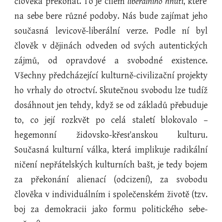
člověka překonat. To je cílem
liberálního hnutí
, které
na sebe bere různé podoby. Nás bude zajímat jeho
současná levicově-liberální verze. Podle ní byl
člověk v dějinách odveden od svých autentických
zájmů, od opravdové a svobodné existence.
Všechny předcházející kulturně-civilizační projekty
ho vrhaly do otroctví. Skutečnou svobodu lze tudíž
dosáhnout jen tehdy, když se od základů přebuduje
to, co její rozkvět po celá staletí blokovalo –
hegemonní židovsko-křesťanskou kulturu.
Současná kulturní válka, která implikuje radikální
ničení nepřátelských kulturních bašt, je tedy bojem
za překonání alienací (odcizení), za svobodu
člověka v individuálním i společenském životě (tzv.
boj za demokracii jako formu politického sebe-