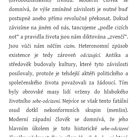
(osvoboditelského) trendu. Moderní člověk se
domnívá, že výše zmíněné závislosti je nutné buď
postupně anebo přímo revolučně překonat. Dokud
závisíme na jiném od nás, tancujeme „podle cizích
not“ a pravidla života jsou nám diktována „zvenčí“.
Jsou vůči nám něčím
cizím.
Heteronomní způsob
existence je tedy zároveň
odcizující.
Antika a
středověk budovaly kultury, které tyto závislosti
posilovaly, protože je tehdejší aktéři politického a
společenského života považovali za žádoucí. Tím
byly obrovské masy lidí vrženy do hlubokého
životního
sebe-odcizení.
Nejvíce se však tento fatální
osud dotkl nekonformních skupin (menšin).
Moderní západní člověk se domnívá, že jeho
hlavním úkolem je toto historické
sebe-odcizení