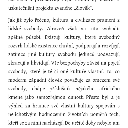
uskutečnění projektu zvaného „člověk“.
Jak již bylo řečeno, kultura a civilizace pramení z
lidské svobody. Zároveň však na tuto svobodu
zpětně působí. Existují kultury, které svobodný
rozvrh lidské existence chrání, podporují a rozvíjejí,
zatímco jiné kultury svobodu jedinců podvazují,
zkracují a likvidují. Vše bezpochyby závisí na pojetí
svobody, které je té či oné kultuře vlastní. To, co
moderní západní člověk považuje za omezení své
svobody, chápe příslušník nějakého afrického
kmene jako samozřejmou danost. Přesto byl a je
výhled za hranice své vlastní kultury spojován s
nelichotivým hodnocením životních poměrů těch,
kteří se za nimi nacházejí. Do určité doby nebylo ani