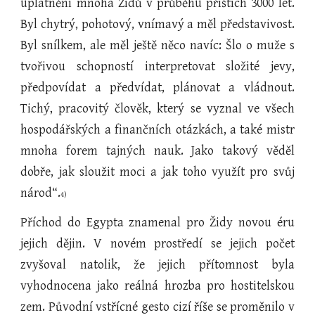
uplatnění mnoha Židů v průběhu příštích 3000 let.
Byl chytrý, pohotový, vnímavý a měl představivost.
Byl snílkem, ale měl ještě něco navíc: Šlo o muže s
tvořivou schopností interpretovat složité jevy,
předpovídat a předvídat, plánovat a vládnout.
Tichý, pracovitý člověk, který se vyznal ve všech
hospodářských a finančních otázkách, a také mistr
mnoha forem tajných nauk. Jako takový věděl
dobře, jak sloužit moci a jak toho využít pro svůj
národ“.
4)
Příchod do Egypta znamenal pro Židy novou éru
jejich dějin. V novém prostředí se jejich počet
zvyšoval natolik, že jejich přítomnost byla
vyhodnocena jako reálná hrozba pro hostitelskou
zem. Původní vstřícné gesto cizí říše se proměnilo v