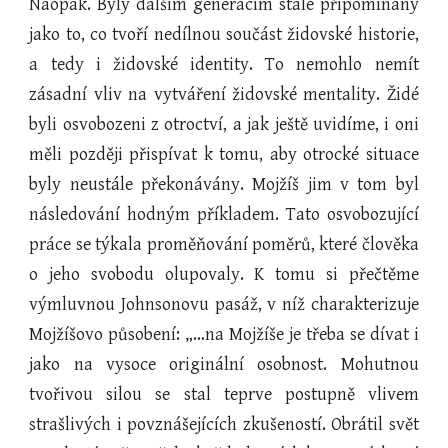
Naopak. Byly dalším generacím stále připomínány
jako to, co tvoří nedílnou součást židovské historie,
a tedy i židovské identity. To nemohlo nemít
zásadní vliv na vytváření židovské mentality. Židé
byli osvobozeni z otroctví, a jak ještě uvidíme, i oni
měli později přispívat k tomu, aby otrocké situace
byly neustále překonávány. Mojžíš jim v tom byl
následování hodným příkladem. Tato osvobozující
práce se týkala proměňování poměrů, které člověka
o jeho svobodu olupovaly. K tomu si přečtěme
výmluvnou Johnsonovu pasáž, v níž charakterizuje
Mojžíšovo působení: „…na Mojžíše je třeba se dívat i
jako na vysoce originální osobnost. Mohutnou
tvořivou silou se stal teprve postupně vlivem
strašlivých i povznášejících zkušeností. Obrátil svět