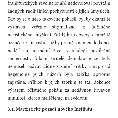
frankfurtských revolucionářů nedovoloval povstání
žádných radikálních pochybností o jejich úmyslech.
Kdo by se o něco takového pokusil, byl by okamžitě
vystaven veřejné stigmatizaci z úděsného
nacistického smýšlení. Každý kritik by byl okamžitě
označen za nacistu, což by pro něj znamenalo konec
nadějí na normální život v tehdejší poválečné
společnosti. Údajní šiřitelé demokracie se tedy
nemuseli obávat žádné zásadní kritiky a naprostá
hegemonie jejich názorů byla takřka apriorně
zajištěna. Příklon k jejich teoriím se stal dokonce
výrazem očistného pokání za nedávnou krvavou
minulost, kterou měli Němci na svědomí.
3.1. Marxistické pozadí nového Institutu