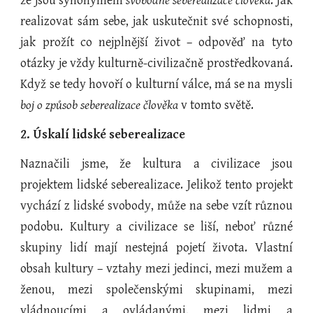
že jsou synonymem
svobodné seberealizace člověka
. Jak
realizovat sám sebe, jak uskutečnit své schopnosti,
jak prožít co nejplnější život – odpověď na tyto
otázky je vždy kulturně-civilizačně prostředkovaná.
Když se tedy hovoří o kulturní válce, má se na mysli
boj o způsob seberealizace člověka
v tomto světě.
2. Úskalí lidské seberealizace
Naznačili jsme, že kultura a civilizace jsou
projektem lidské seberealizace. Jelikož tento projekt
vychází z lidské svobody, může na sebe vzít různou
podobu. Kultury a civilizace se liší, neboť různé
skupiny lidí mají nestejná pojetí života. Vlastní
obsah kultury – vztahy mezi jedinci, mezi mužem a
ženou, mezi společenskými skupinami, mezi
vládnoucími a ovládanými, mezi lidmi a