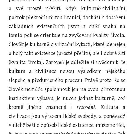
o své prosté přežití. Když kulturně-civilizační
pokrok překročí určitou hranici, dochází k dosažení
základních existenčních jistot a další snaha na
tomto poli se orientuje na zvyšování kvality života.
Člověk je kulturně-civilizační bytostí, které jde nejen
o holý fakt existence (prosté přežití), ale i dobré žití
(kvalita života). Zároveň je důležité si uvědomit, že
kultura a civilizace nejsou výsledkem nějakého
slepého a předurčeného procesu. Právě proto, že se
člověk nemůže spolehnout jen na svou přirozenou
instinktivní výbavu, je nucen jednat kulturně, což
kromě jiného znamená i
svobodně.
Kultura a
civilizace jsou výrazem lidské svobody, a poněvadž
v nichž běží o způsob lidské existence, můžeme říct,