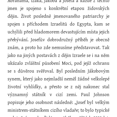
Abraháma, Izáka, Jákoba a Josefa a každé z těchto
jmen je spojeno s konkrétní etapou židovských
dějin. Život posledně jmenovaného patriarchy je
spojen s příchodem Izraelitů do Egypta, kam se
uchýlili před hladomorem devastujícím místa jejich
přebývání. Josefův dobrodružný příběh je obecně
znám, a proto ho zde nemusíme představovat. Tak
jako na jiných postavách z dějin Izraele se i na něm
ukázalo zvláštní působení Moci, pod jejíž ochranu
se s důvěrou svěřoval. Byl posledním Jákobovým
synem, který jako nejmladší neměl žádné velkolepé
životní vyhlídky, a přesto se z něj nakonec stal
významný státník v cizí zemi. Paul Johnson
popisuje jeho osobnost následně: „Josef byl velkým
ministrem-státníkem cizího vladaře; to bylo typické