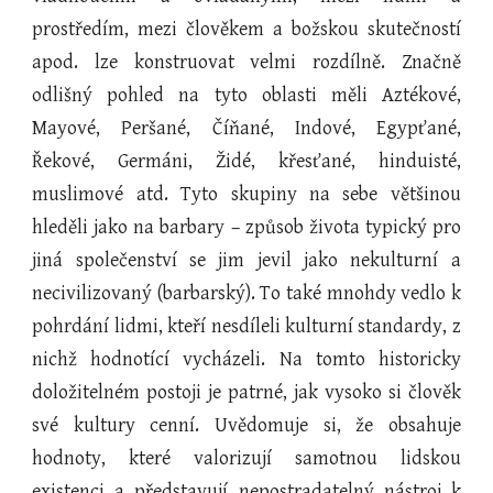
prostředím, mezi člověkem a božskou skutečností
apod. lze konstruovat velmi rozdílně. Značně
odlišný pohled na tyto oblasti měli Aztékové,
Mayové, Peršané, Číňané, Indové, Egypťané,
Řekové, Germáni, Židé, křesťané, hinduisté,
muslimové atd. Tyto skupiny na sebe většinou
hleděli jako na barbary – způsob života typický pro
jiná společenství se jim jevil jako nekulturní a
necivilizovaný (barbarský). To také mnohdy vedlo k
pohrdání lidmi, kteří nesdíleli kulturní standardy, z
nichž hodnotící vycházeli. Na tomto historicky
doložitelném postoji je patrné, jak vysoko si člověk
své kultury cenní. Uvědomuje si, že obsahuje
hodnoty, které valorizují samotnou lidskou
existenci a představují nepostradatelný nástroj k