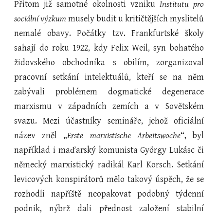
Přitom již samotné okolnosti vzniku
Institutu pro
sociální výzkum
musely budit u kritičtějších myslitelů
nemalé obavy. Počátky tzv. Frankfurtské školy
sahají do roku 1922, kdy Felix Weil, syn bohatého
židovského obchodníka s obilím, zorganizoval
pracovní setkání intelektuálů, kteří se na něm
zabývali problémem dogmatické degenerace
marxismu v západních zemích a v Sovětském
svazu. Mezi účastníky semináře, jehož oficiální
název zněl „
Erste marxistische Arbeitswoche
“, byl
například i maďarský komunista György Lukásc či
německý marxistický radikál Karl Korsch. Setkání
levicových konspirátorů mělo takový úspěch, že se
rozhodli napříště neopakovat podobný týdenní
podnik, nýbrž dali přednost založení stabilní