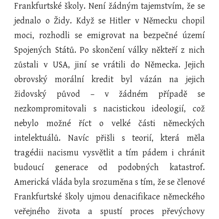
Frankfurtské školy. Není žádným tajemstvím, že se
jednalo o Židy. Když se Hitler v Německu chopil
moci, rozhodli se emigrovat na bezpečné území
Spojených Států. Po skončení války někteří z nich
zůstali v USA, jiní se vrátili do Německa. Jejich
obrovský morální kredit byl vázán na jejich
židovský původ – v žádném případě se
nezkompromitovali s nacistickou ideologií, což
nebylo možné říct o velké části německých
intelektuálů. Navíc přišli s teorií, která měla
tragédii nacismu vysvětlit a tím pádem i chránit
budoucí generace od podobných katastrof.
Americká vláda byla srozuměna s tím, že se členové
Frankfurtské školy ujmou denacifikace německého
veřejného života a spustí proces převýchovy