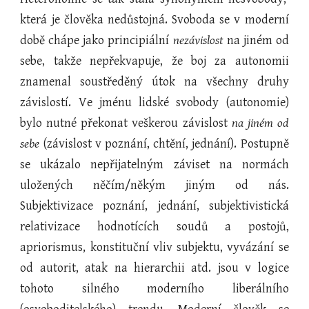
která je člověka nedůstojná. Svoboda se v moderní
době chápe jako principiální
nezávislost
na jiném od
sebe, takže nepřekvapuje, že boj za autonomii
znamenal soustředěný útok na všechny druhy
závislostí. Ve jménu lidské svobody (autonomie)
bylo nutné překonat veškerou závislost
na jiném od
sebe
(závislost v poznání, chtění, jednání). Postupně
se ukázalo nepřijatelným záviset na normách
uložených něčím/někým jiným od nás.
Subjektivizace poznání, jednání, subjektivistická
relativizace hodnotících soudů a postojů,
apriorismus, konstituční vliv subjektu, vyvázání se
od autorit, atak na hierarchii atd. jsou v logice
tohoto silného moderního liberálního