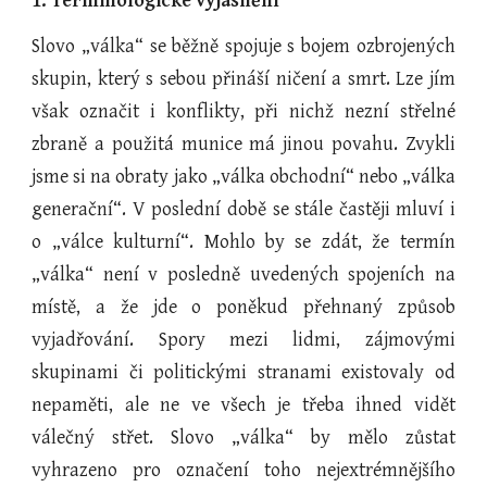
1. Terminologické vyjasnění
Slovo „válka“ se běžně spojuje s bojem ozbrojených
skupin, který s sebou přináší ničení a smrt. Lze jím
však označit i konflikty, při nichž nezní střelné
zbraně a použitá munice má jinou povahu. Zvykli
jsme si na obraty jako „válka obchodní“ nebo „válka
generační“. V poslední době se stále častěji mluví i
o „válce kulturní“. Mohlo by se zdát, že termín
„válka“ není v posledně uvedených spojeních na
místě, a že jde o poněkud přehnaný způsob
vyjadřování. Spory mezi lidmi, zájmovými
skupinami či politickými stranami existovaly od
nepaměti, ale ne ve všech je třeba ihned vidět
válečný střet. Slovo „válka“ by mělo zůstat
vyhrazeno pro označení toho nejextrémnějšího