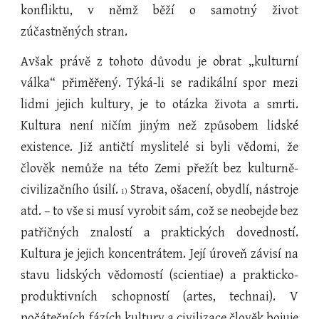
konfliktu, v němž běží o samotný život
zúčastněných stran.
Avšak právě z tohoto důvodu je obrat „kulturní
válka“ přiměřený. Týká-li se radikální spor mezi
lidmi jejich kultury, je to otázka života a smrti.
Kultura není ničím jiným než způsobem lidské
existence. Již antičtí myslitelé si byli vědomi, že
člověk nemůže na této Zemi přežít bez kulturně-
civilizačního úsilí.
Strava, ošacení, obydlí, nástroje
1)
atd. – to vše si musí vyrobit sám, což se neobejde bez
patřičných znalostí a praktických dovedností.
Kultura je jejich koncentrátem. Její úroveň závisí na
stavu lidských vědomostí (scientiae) a prakticko-
produktivních schopností (artes, technai). V
počátečních fázích kultury a civilizace člověk bojuje