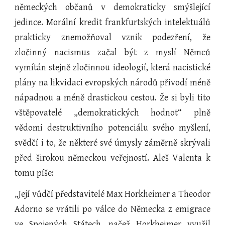
německých občanů v demokraticky smýšlející
jedince. Morální kredit frankfurtských intelektuálů
prakticky znemožňoval vznik podezření, že
zločinný nacismus začal být z myslí Němců
vymítán stejně zločinnou ideologií, která nacistické
plány na likvidaci evropských národů přivodí méně
nápadnou a méně drastickou cestou. Že si byli tito
vštěpovatelé „demokratických hodnot“ plně
vědomi destruktivního potenciálu svého myšlení,
svědčí i to, že některé své úmysly záměrně skrývali
před širokou německou veřejností. Aleš Valenta k
tomu píše:
„Její vůdčí představitelé Max Horkheimer a Theodor
Adorno se vrátili po válce do Německa z emigrace
ve Spojených Státech, načež Horkheimer využil