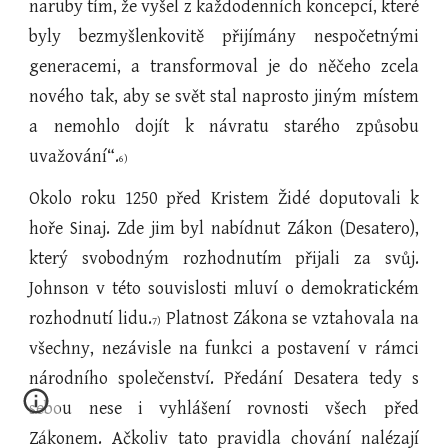
naruby tím, že vyšel z každodenních koncepcí, které
byly bezmyšlenkovitě přijímány nespočetnými
generacemi, a transformoval je do něčeho zcela
nového tak, aby se svět stal naprosto jiným místem
a nemohlo dojít k návratu starého způsobu
uvažování“.
6)
Okolo roku 1250 před Kristem Židé doputovali k
hoře Sinaj. Zde jim byl nabídnut Zákon (Desatero),
který svobodným rozhodnutím přijali za svůj.
Johnson v této souvislosti mluví o demokratickém
rozhodnutí lidu.
Platnost Zákona se vztahovala na
7)
všechny, nezávisle na funkci a postavení v rámci
národního společenství. Předání Desatera tedy s
sebou nese i vyhlášení rovnosti všech před
Zákonem. Ačkoliv tato pravidla chování nalézají