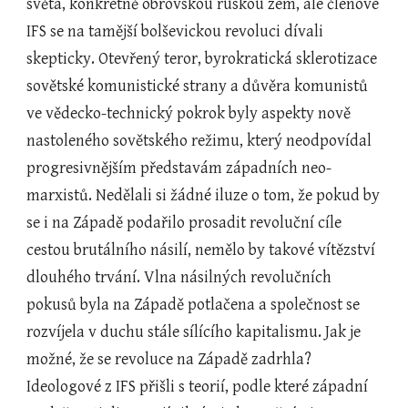
světa, konkrétně obrovskou ruskou zem, ale členové 
IFS se na tamější bolševickou revoluci dívali 
skepticky. Otevřený teror, byrokratická sklerotizace 
sovětské komunistické strany a důvěra komunistů 
ve vědecko-technický pokrok byly aspekty nově 
nastoleného sovětského režimu, který neodpovídal 
progresivnějším představám západních neo-
marxistů. Nedělali si žádné iluze o tom, že pokud by 
se i na Západě podařilo prosadit revoluční cíle 
cestou brutálního násilí, nemělo by takové vítězství 
dlouhého trvání. Vlna násilných revolučních 
pokusů byla na Západě potlačena a společnost se 
rozvíjela v duchu stále sílícího kapitalismu. Jak je 
možné, že se revoluce na Západě zadrhla? 
Ideologové z IFS přišli s teorií, podle které západní 