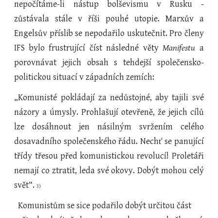
nepočítáme-li nástup bolševismu v Rusku -
zůstávala stále v říši pouhé utopie. Marxův a
Engelsův příslib se nepodařilo uskutečnit. Pro členy
IFS bylo frustrující číst následné věty
Manifestu
a
porovnávat jejich obsah s tehdejší společensko-
politickou situací v západních zemích:
„Komunisté pokládají za nedůstojné, aby tajili své
názory a úmysly. Prohlašují otevřeně, že jejich cílů
lze dosáhnout jen násilným svržením celého
dosavadního společenského řádu. Nechť se panující
třídy třesou před komunistickou revolucí! Proletáři
nemají co ztratit, leda své okovy. Dobýt mohou celý
svět“.
3)
  Komunistům se sice podařilo dobýt určitou část 