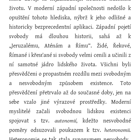
životu. V moderní západní společnosti nedošlo k
opuštění tohoto hlediska, nýbrž k jeho odlišné a
historicky bezprecedentní aplikaci. Západní pojetí
svobody má dlouhou historii, sahá až k
„Jeruzalému, Aténám a Římu“. Židé, Řekové,
Římané i křesťané si svobody velmi cenili a učinili z
ní samotné jádro lidského života. Všichni byli
přesvědčeni o propastném rozdílu mezi svobodným
a nesvobodným způsobem existence. Toto
přesvědčení přetrvalo až do současné doby, jen na
sebe vzalo jiné výrazové prostředky. Moderní
myslitelé začali svobodnou lidskou existenci
spojovat s tzv.
autonomií
, kdežto nesvobodné
poměry odsuzovali poukazem k tzv.
heteronomii.
Heteronomie se tak stala synonymem nesvobody,