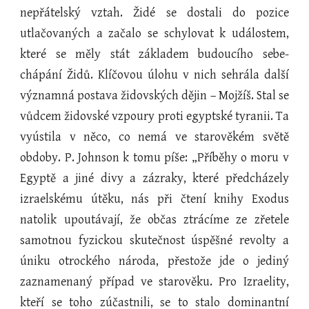
nepřátelský vztah. Židé se dostali do pozice
utlačovaných a začalo se schylovat k událostem,
které se měly stát základem budoucího sebe-
chápání Židů. Klíčovou úlohu v nich sehrála další
významná postava židovských dějin – Mojžíš. Stal se
vůdcem židovské vzpoury proti egyptské tyranii. Ta
vyústila v něco, co nemá ve starověkém světě
obdoby. P. Johnson k tomu píše: „Příběhy o moru v
Egyptě a jiné divy a zázraky, které předcházely
izraelskému útěku, nás při čtení knihy Exodus
natolik upoutávají, že občas ztrácíme ze zřetele
samotnou fyzickou skutečnost úspěšné revolty a
úniku otrockého národa, přestože jde o jediný
zaznamenaný případ ve starověku. Pro Izraelity,
kteří se toho zúčastnili, se to stalo dominantní