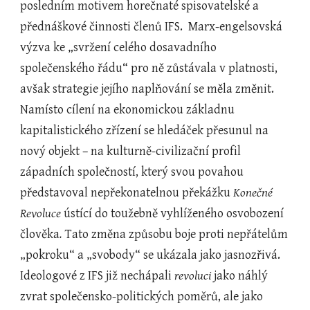
posledním motivem horečnaté spisovatelské a 
přednáškové činnosti členů IFS.  Marx-engelsovská 
výzva ke „svržení celého dosavadního 
společenského řádu“ pro ně zůstávala v platnosti, 
avšak strategie jejího naplňování se měla změnit. 
Namísto cílení na ekonomickou základnu 
kapitalistického zřízení se hledáček přesunul na 
nový objekt – na kulturně-civilizační profil 
západních společností, který svou povahou 
představoval nepřekonatelnou překážku 
Konečné 
Revoluce
 ústící do toužebně vyhlíženého osvobození 
člověka
.
 Tato změna způsobu boje proti nepřátelům 
„pokroku“ a „svobody“ se ukázala jako jasnozřivá. 
Ideologové z IFS již nechápali 
revoluci
 jako náhlý 
zvrat společensko-politických poměrů, ale jako 