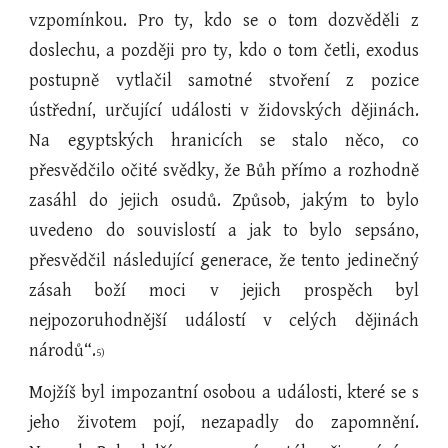
vzpomínkou. Pro ty, kdo se o tom dozvěděli z
doslechu, a později pro ty, kdo o tom četli, exodus
postupně vytlačil samotné stvoření z pozice
ústřední, určující události v židovských dějinách.
Na egyptských hranicích se stalo něco, co
přesvědčilo očité svědky, že Bůh přímo a rozhodně
zasáhl do jejich osudů. Způsob, jakým to bylo
uvedeno do souvislostí a jak to bylo sepsáno,
přesvědčil následující generace, že tento jedinečný
zásah boží moci v jejich prospěch byl
nejpozoruhodnější událostí v celých dějinách
národů“.
5)
Mojžíš byl impozantní osobou a události, které se s
jeho životem pojí, nezapadly do zapomnění.