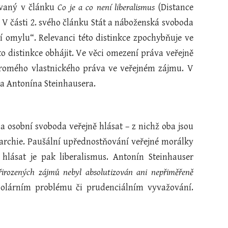
ovaný v článku
Co je a co není liberalismus
(Distance
 V části 2. svého článku Stát a náboženská svoboda
í omylu“. Relevanci této distinkce zpochybňuje ve
o distinkce obhájit. Ve věci omezení práva veřejně
kromého vlastnického práva ve veřejném zájmu. V
a Antonína Steinhausera.
a osobní svoboda veřejně hlásat – z nichž oba jsou
erarchie. Paušální upřednostňování veřejné morálky
hlásat je pak liberalismus. Antonín Steinhauser
přirozených zájmů nebyl absolutizován ani nepřiměřeně
bipolárním problému či prudenciálním vyvažování.