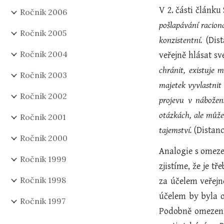
V 2. části článk
Ročník 2006
pošlapávání raciona
Ročník 2005
konzistentní.
(Dis
Ročník 2004
veřejně hlásat s
chránit, existuje
Ročník 2003
majetek vyvlastnit
Ročník 2002
projevu v nábožen
otázkách, ale může
Ročník 2001
tajemství.
(Distanc
Ročník 2000
Analogie s omeze
Ročník 1999
zjistíme, že je 
Ročník 1998
za účelem veřejn
účelem by byla o
Ročník 1997
Podobně omezení 