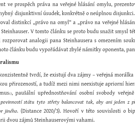
ent ve prospěch práva na veřejné hlásání omylu, prezent
chybný disjunktivní úsudek, konkrétně o neúplnou disjunkci.
oval distinkcí „právo na omyl“ a „právo na veřejné hlásán
Steinhauser. V tomto článku se proto budu snažit smysl tét
ěl rozporovat analogii pana Steinhausera s omezením sou
ohoto článku budu vypořádávat zbylé námitky oponenta, pan
beralismu
onzistentně tvrdí, že existují dva zájmy – veřejná morálka 
kou přirozeností, a tudíž mezi nimi neexistuje apriorní hi
smus
, paušální upřednostňování osobní svobody veřejně 
1)
 povinností státu tyto střety balancovat tak, aby ani jeden z 
r jiného.
(Distance 2020/3). Hovoří v této souvislosti o 
rii dvou zájmů Steinhauserovými vahami.