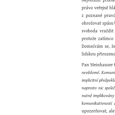
Největším probl
právo veřejně hl
z poznané pravd
ohrožovat spásu 
svoboda vraždit 
protože zatímco 
Domnívám se, že 
lidskou přirozeno
Pan Steinhauser t
nevědomé. Komuniko
implicitní předpokl
naprosto nic spole
nutně implikovány p
komunikativností a
upozorňovat, ale