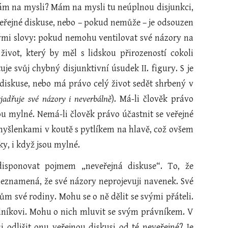
ám na mysli? Mám na mysli tu neúplnou disjunkci,
eřejné diskuse, nebo – pokud nemůže – je odsouzen
inými slovy: pokud nemohu ventilovat své názory na
 život, který by měl s lidskou přirozeností cokoli
e svůj chybný disjunktivní úsudek II. figury. S je
 diskuse, nebo má právo celý život sedět shrbený v
jadřuje své názory i neverbálně
). Má-li člověk právo
ou mylné. Nemá-li člověk právo účastnit se veřejné
myšlenkami v koutě s pytlíkem na hlavě, což ovšem
y, i když jsou mylné.
disponovat pojmem „neveřejná diskuse“. To, že
 neznamená, že své názory neprojevuji navenek. Své
 své rodiny. Mohu se o ně dělit se svými přáteli.
dníkovi. Mohu o nich mluvit se svým právníkem. V
 odlišit onu veřejnou diskusi od té neveřejné? Je