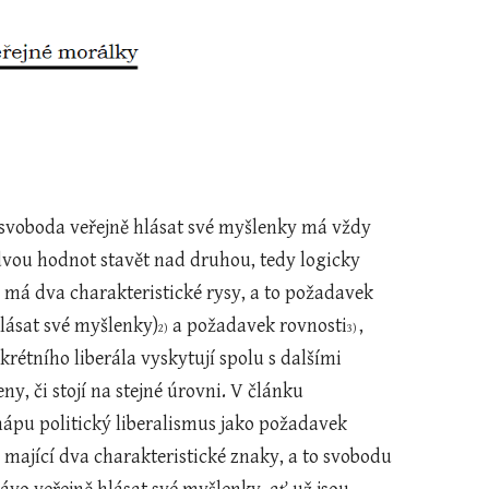
 svoboda veřejně hlásat své myšlenky má vždy 
dvou hodnot stavět nad druhou, tedy logicky 
s má dva charakteristické rysy, a to požadavek 
lásat své myšlenky)
a požadavek rovnosti
, 
2)  
3) 
rétního liberála vyskytují spolu s dalšími 
, či stojí na stejné úrovni. V článku 
ápu politický liberalismus jako požadavek 
 mající dva charakteristické znaky, a to svobodu 