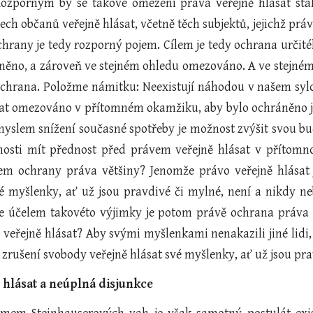
Rozporným by se takové omezení práva veřejně hlásat st
ch občanů veřejně hlásat, včetně těch subjektů, jejichž prá
chrany je tedy rozporný pojem. Cílem je tedy ochrana určit
něno, a zároveň ve stejném ohledu omezováno. A ve stejném
ochrana. Položme námitku: Neexistují náhodou v našem sy
sat omezováno v přítomném okamžiku, aby bylo ochráněno je
myslem snížení současné spotřeby je možnost zvýšit svou b
osti mít přednost před právem veřejně hlásat v přítomno
em ochrany práva většiny? Jenomže právo veřejně hlásat
vé myšlenky, ať už jsou pravdivé či mylné, není a nikdy ne
e účelem takovéto výjimky je potom právě ochrana práva ve
veřejně hlásat? Aby svými myšlenkami nenakazili jiné lidi, 
 zrušení svobody veřejně hlásat své myšlenky, ať už jsou pra
ě hlásat a neúplná disjunkce