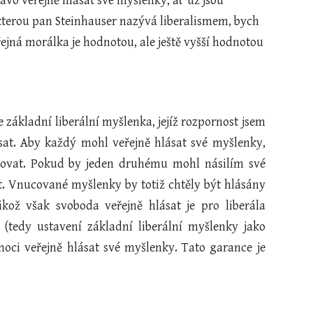
vo veřejně hlásat své myšlenky, ať už jsou 
 kterou pan Steinhauser nazývá liberalismem, bych 
řejná morálka je hodnotou, ale ještě vyšší hodnotou 
e základní liberální myšlenka, jejíž rozpornost jsem
sat. Aby každý mohl veřejně hlásat své myšlenky,
covat. Pokud by jeden druhému mohl násilím své
. Vnucované myšlenky by totiž chtěly být hlásány
ikož však svoboda veřejně hlásat je pro liberála
 (tedy ustavení základní liberální myšlenky jako
oci veřejně hlásat své myšlenky. Tato garance je