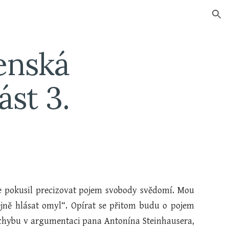
ion
enská 
st 3.
se pokusil precizovat pojem svobody svědomí. Mou
jně hlásat omyl“. Opírat se přitom budu o pojem
 chybu v argumentaci pana Antonína Steinhausera,