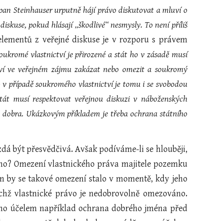
pan Steinhauser urputně hájí právo diskutovat a mluví o
iskuse, pokud hlásají „škodlivé“ nesmysly. To není příliš
elementů z veřejné diskuse je v rozporu s právem
oukromé vlastnictví je přirozené a stát ho v zásadě musí
ctví ve veřejném zájmu zakázat nebo omezit a soukromý
 v případě soukromého vlastnictví je tomu i se svobodou
tát musí respektovat veřejnou diskuzi v náboženských
ho dobra. Ukázkovým příkladem je třeba ochrana státního
á být přesvědčivá. Avšak podíváme-li se hlouběji,
ováno? Omezení vlastnického práva majitele pozemku
ým by se takové omezení stalo v momentě, kdy jeho
ichž vlastnické právo je nedobrovolně omezováno.
jeho účelem například ochrana dobrého jména před