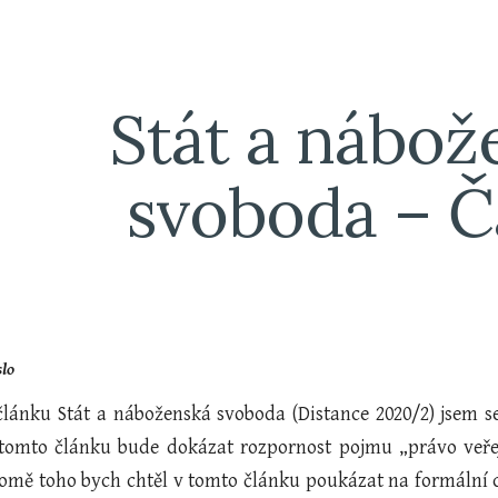
ip to main content
Skip to navigat
Stát a nábož
svoboda – Čá
lo
 článku Stát a náboženská svoboda (Distance 2020/2) jsem 
 tomto článku bude dokázat rozpornost pojmu „právo veře
romě toho bych chtěl v tomto článku poukázat na formální