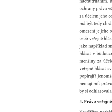
nactiutrháním. 
ochrany práva vše
za účelem jeho o
má být tedy chrá
omezení je jeho 
osob veřejně hlá
jako například s
hlásat v budoucn
menšiny za účel
veřejně hlásat s
popírají? Jenomž
nemají mít právo 
by si odhlasovala
4. Právo veřejn