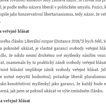
avek rovnosti. Kdokoliv tedy zastává názor, že člověk má prá
, je podle mého názoru liberál v politickém smyslu. Pozici,
 spíše jako konzervativní libertarianismus, tedy názor, že ve
.
a veřejně hlásat
 svého článku Liberální rozpor (Distance 2018/3) bych řekl, ž
u pokoušel ukázat, je vlastně garancí svobody veřejně hlá
vidlo, že nikdo nesmí druhému své myšlenky násilím vnu
t, znamenalo by to praktický zánik svobody veřejně hlásat
nost hlásání implikuje zánik svobody veřejně hlásat. Jel
 nutně nejvyšší hodnotou), požaduje liberál pluralismus
sko-konstitutivní myšlenky) jako garanci, že každý bude m
porná, jak jsem se pokusil ukázat ve výše zmíněném článku.
a veřejně hlásat