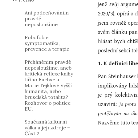
jenž svůj argum
Ani podceňováním
2020/3), opírá o 
pravdě
jsem rovněž oper
neposloužíme
svém článku pan 
Fobofobie:
hlásat bych cht
symptomatika,
prevence a terapie
poslední sekci t
Přeháněním pravdě
1. K definici li
neposloužíme, aneb
kritická reflexe knihy
Pan Steinhauser k
Jiřího Fuchse a
Marie Tejklové Vyšší
implikovány lids
humanita, nebo
je prý kolektivi
bruselská totalita?
Rozhovor o politice
uzavírá:
Je proto
EU.
protěžován na úko
Současná kulturní
Nazvěme tuto teo
válka a její zdroje –
Část 2.