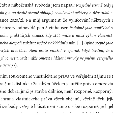
u Stát a náboženská svoboda jsem napsal:
Na jedné straně tedy 
lity, a na druhé straně obhajuje vylučování některých účastníků z d
tance 2020/2). Na můj argument, že vylučování některých 
vé názory, odpovídá pan Steinhauser:
Podobně jako například s
 mnoho praktických situací, kdy stát může a musí výkon vlastni
 nebo alespoň zakázat určité nakládání s ním.
[…]
Úplně stejně jako
ských otázkách. Není proto vnitřně rozporné, když tvrdím, že s
 jí i omezit. Stát může omezit i hlásání pravdy ve jménu veřejné
e 2020/3).
ním soukromého vlastnického práva ve veřejném zájmu se zd
třeba činit distinkci: Za jakým účelem je určité právo omez
ého dobra, jímž je stavba dálnice, není rozporné. Rozporn
chrana vlastnického práva všech občanů, včetně těch, jej
svobody veřejně hlásat není samo o sobě rozporné, je-li 