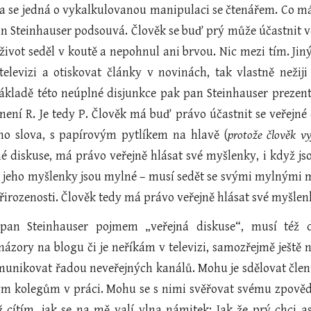
a se jedná o vykalkulovanou manipulaci se čtenářem. Co m
n Steinhauser podsouvá. Člověk se buď prý může účastnit v
 život seděl v koutě a nepohnul ani brvou. Nic mezi tím. J
televizi a otiskovat články v novinách, tak vlastně nežiji
ákladě této neúplné disjunkce pak pan Steinhauser prezentuj
 není R. Je tedy P. Člověk má buď právo účastnit se veřejné
ho slova, s papírovým pytlíkem na hlavě (
protože člověk vy
né diskuse, má právo veřejně hlásat své myšlenky, i když js
e jeho myšlenky jsou mylné – musí sedět se svými mylnými 
řirozenosti. Člověk tedy má právo veřejně hlásat své myšlenk
 pan Steinhauser pojmem „veřejná diskuse“, musí též 
 názory na blogu či je neříkám v televizi, samozřejmě ještě
nikovat řadou neveřejných kanálů. Mohu je sdělovat členům
ým kolegům v práci. Mohu se s nimi svěřovat svému zpově
cítím, jak se na mě valí vlna námitek: Jak že prý chci asi