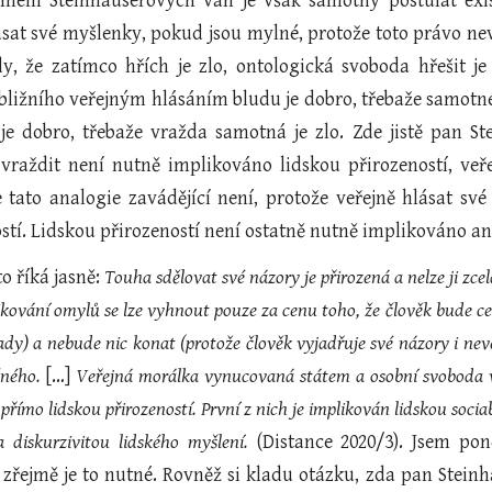
émem Steinhauserových vah je však samotný postulát exis
ásat své myšlenky, pokud jsou mylné, protože toto právo nev
y, že zatímco hřích je zlo, ontologická svoboda hřešit j
bližního veřejným hlásáním bludu je dobro, třebaže samotné
je dobro, třebaže vražda samotná je zlo. Zde jistě pan Ste
vraždit není nutně implikováno lidskou přirozeností, veře
tato analogie zavádějící není, protože veřejně hlásat své
stí. Lidskou přirozeností není ostatně nutně implikováno ani
o říká jasně:
Touha sdělovat své názory je přirozená a nelze ji zce
vání omylů se lze vyhnout pouze za cenu toho, že člověk bude celý 
ady) a nebude nic konat (protože člověk vyjadřuje své názory i nev
čného.
[…]
Veřejná morálka vynucovaná státem a osobní svoboda ve
římo lidskou přirozeností. První z nich je implikován lidskou socia
 diskurzivitou lidského myšlení.
(Distance 2020/3). Jsem po
 zřejmě je to nutné. Rovněž si kladu otázku, zda pan Stein