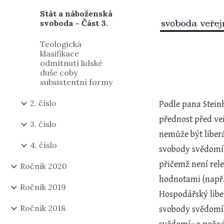
Stát a náboženská
svoboda – Část 3.
Teologická
klasifikace
odmítnutí lidské
duše coby
subsistentní formy
2. číslo
Podle pana Stein
přednost před ve
3. číslo
nemůže být liberá
4. číslo
svobody svědomí 
přičemž není rele
Ročník 2020
hodnotami (např. 
Ročník 2019
Hospodářský liber
Ročník 2018
svobody svědomí