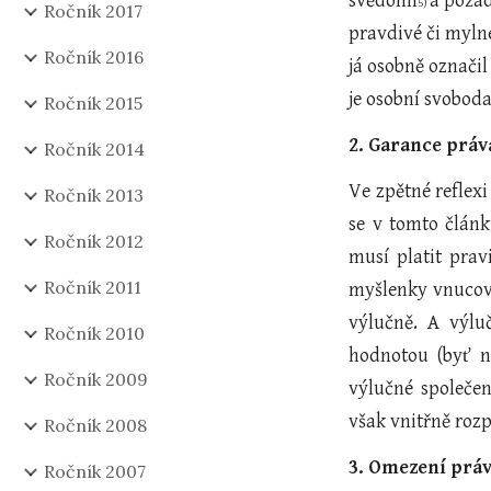
svědomí
a požad
5) 
Ročník 2017
pravdivé či mylné
Ročník 2016
já osobně označil
je osobní svoboda
Ročník 2015
2. Garance práv
Ročník 2014
Ve zpětné reflexi
Ročník 2013
se v tomto článk
Ročník 2012
musí platit pra
Ročník 2011
myšlenky vnucova
výlučně. A výluč
Ročník 2010
hodnotou (byť ne
Ročník 2009
výlučné společen
však vnitřně roz
Ročník 2008
3. Omezení práv
Ročník 2007