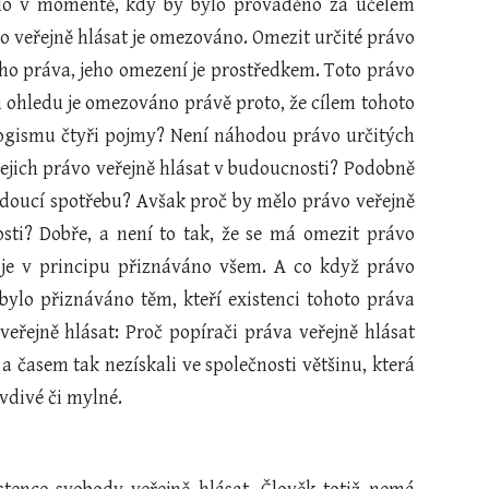
alo v momentě, kdy by bylo prováděno za účelem
vo veřejně hlásat je omezováno. Omezit určité právo
ého práva, jeho omezení je prostředkem. Toto právo
 ohledu je omezováno právě proto, že cílem tohoto
logismu čtyři pojmy? Není náhodou právo určitých
jich právo veřejně hlásat v budoucnosti? Podobně
udoucí spotřebu? Avšak proč by mělo právo veřejně
sti? Dobře, a není to tak, že se má omezit právo
 je v principu přiznáváno všem. A co když právo
bylo přiznáváno těm, kteří existenci tohoto práva
řejně hlásat: Proč popírači práva veřejně hlásat
a časem tak nezískali ve společnosti většinu, která
vdivé či mylné.