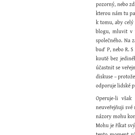
pozorný, nebo zd
kterou nám tu pa
k tomu, aby celý
blogu, mluvit v 
společného. Na z
buď P, nebo R. S
koutě bez jediné
účastnit se veřej
diskuse – protož
odporuje lidské p
Operuje-li však
neuveřejňuji své
názory mohu komu
Mohu je říkat sv
tento moment už 