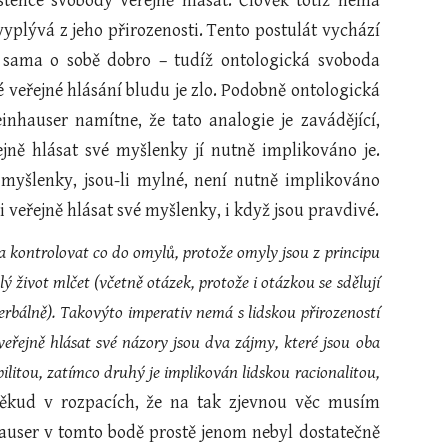
tence svobody veřejně hlásat. Člověk totiž nemá
yplývá z jeho přirozenosti. Tento postulát vychází
e sama o sobě dobro – tudíž ontologická svoboda
 veřejné hlásání bludu je zlo. Podobně ontologická
inhauser namítne, že tato analogie je zavádějící,
jně hlásat své myšlenky jí nutně implikováno je.
 myšlenky, jsou-li mylné, není nutně implikováno
 veřejně hlásat své myšlenky, i když jsou pravdivé.
la kontrolovat co do omylů, protože omyly jsou z principu
život mlčet (včetně otázek, protože i otázkou se sdělují
erbálně). Takovýto imperativ nemá s lidskou přirozeností
řejně hlásat své názory jsou dva zájmy, které jsou oba
bilitou, zatímco druhý je implikován lidskou racionalitou,
někud v rozpacích, že na tak zjevnou věc musím
hauser v tomto bodě prostě jenom nebyl dostatečně