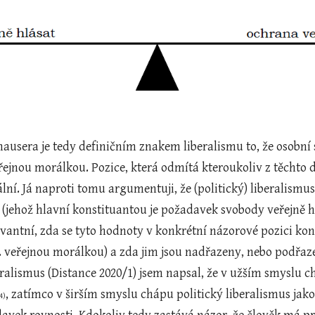
hausera je tedy definičním znakem liberalismu to, že osobní
řejnou morálkou. Pozice, která odmítá kteroukoliv z těchto 
lní. Já naproti tomu argumentuji, že (politický) liberalismu
(jehož hlavní konstituantou je požadavek svobody veřejně h
vantní, zda se tyto hodnoty v konkrétní názorové pozici konk
veřejnou morálkou) a zda jim jsou nadřazeny, nebo podřazeny
alismus (Distance 2020/1) jsem napsal, že v užším smyslu ch
, zatímco v širším smyslu chápu politický liberalismus jako
4)