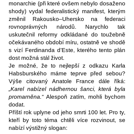
monarchie (při které ovšem nebylo dosaženo
shody) vydal federalistický manifest, kterým
změnil Rakousko–Uhersko na federaci
rovnoprávných národů. Narychlo tak
uskutečnil reformy odkládané do toužebně
očekávaného období míru, ostatně ve shodě
s vizí Ferdinanda d’Este, kterého tento plán
dost možná stál život.
Je možné, že to nejlepší z odkazu Karla
Habsburského máme teprve před sebou?
Výše citovaný Anatole France dále říká:
„Karel nabízel nádhernou šanci, která byla
promarněna.“
Alespoň zatím, mohli bychom
dodat.
Příští rok uplyne od jeho smrti 100 let. Pro ty,
kteří by toto téma chtěli více rozvinout, se
nabízí výstižný slogan: