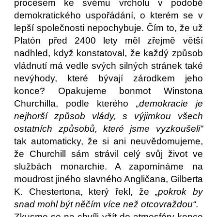
procesem ke svému vrcholu v podobě
demokratického uspořádání, o kterém se v
lepší společnosti nepochybuje. Čím to, že už
Platón před 2400 lety měl zřejmě větší
nadhled, když konstatoval, že každý způsob
vládnutí má vedle svých silných stránek také
nevýhody, které bývají zárodkem jeho
konce? Opakujeme bonmot Winstona
Churchilla, podle kterého
„demokracie je
nejhorší způsob vlády, s výjimkou všech
ostatních způsobů, které jsme vyzkoušeli“
tak automaticky, že si ani neuvědomujeme,
že Churchill sám strávil celý svůj život ve
službách monarchie. A zapomínáme na
moudrost jiného slavného Angličana, Gilberta
K. Chestertona, který řekl, že
„pokrok by
snad mohl být něčím více než otcovraždou“
.
Zkusme se na chvíli vžít do atmosféry konce