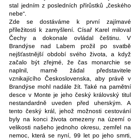
stal jedním z posledních přírůstků „českého
nebe“.
Zde se dostáváme k první zajímavé
příležitosti k zamyšlení. Císař Karel miloval
Čechy a dokonale ovládal češtinu. V
Brandýse nad Labem prožil po svatbě
nejšťastnější období svého života, a když
začalo být zřejmé, že čas monarchie se
naplnil, marně žádal představitele
vznikajícího Československa, aby právě v
Brandýse mohl nadále žít. Také na pamětní
desce v Monte je jeho český královský titul
nestandardně uveden před uherským. A
tento český král, jehož možnosti cestování
byly na konci života omezeny na území o
velikosti našeho jednoho okresu, zemřel na
nemoc, která se nyní, 99 let po jeho smrti,