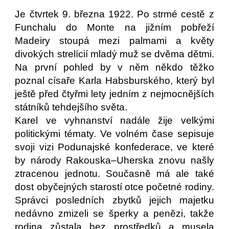
Je čtvrtek 9. března 1922. Po strmé cestě z
Funchalu do Monte na jižním pobřeží
Madeiry stoupá mezi palmami a květy
divokých strelícií mladý muž se dvěma dětmi.
Na první pohled by v něm někdo těžko
poznal císaře Karla Habsburského, který byl
ještě před čtyřmi lety jedním z nejmocnějších
státníků tehdejšího světa.
Karel ve vyhnanství nadále žije velkými
politickými tématy. Ve volném čase sepisuje
svoji vizi Podunajské konfederace, ve které
by národy Rakouska–Uherska znovu našly
ztracenou jednotu. Současně má ale také
dost obyčejných starostí otce početné rodiny.
Správci posledních zbytků jejich majetku
nedávno zmizeli se šperky a penězi, takže
rodina zůstala bez prostředků a musela