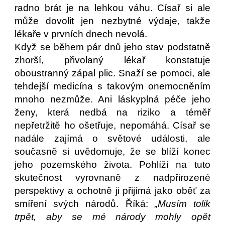
radno brát je na lehkou váhu. Císař si ale
může dovolit jen nezbytné výdaje, takže
lékaře v prvních dnech nevolá.
Když se během pár dnů jeho stav podstatně
zhorší, přivolaný lékař konstatuje
oboustranný zápal plic. Snaží se pomoci, ale
tehdejší medicína s takovým onemocněním
mnoho nezmůže. Ani láskyplná péče jeho
ženy, která nedbá na riziko a téměř
nepřetržitě ho ošetřuje, nepomáhá. Císař se
nadále zajímá o světové události, ale
současně si uvědomuje, že se blíží konec
jeho pozemského života. Pohlíží na tuto
skutečnost vyrovnaně z nadpřirozené
perspektivy a ochotně ji přijímá jako oběť za
smíření svých národů. Říká:
„Musím tolik
trpět, aby se mé národy mohly opět