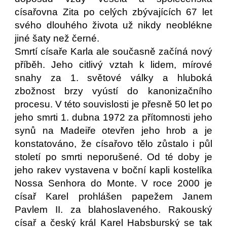
císařovna Zita po celých zbývajících 67 let
svého dlouhého života už nikdy neoblékne
jiné šaty než černé.
Smrtí císaře Karla ale současně začíná nový
příběh. Jeho citlivý vztah k lidem, mírové
snahy za 1. světové války a hluboká
zbožnost brzy vyústí do kanonizačního
procesu. V této souvislosti je přesně 50 let po
jeho smrti 1. dubna 1972 za přítomnosti jeho
synů na Madeiře otevřen jeho hrob a je
konstatováno, že císařovo tělo zůstalo i půl
století po smrti neporušené. Od té doby je
jeho rakev vystavena v boční kapli kostelíka
Nossa Senhora do Monte. V roce 2000 je
císař Karel prohlášen papežem Janem
Pavlem II. za blahoslaveného. Rakouský
císař a český král Karel Habsburský se tak