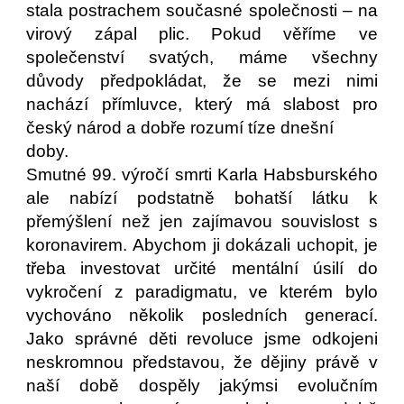
stala postrachem současné společnosti – na
virový zápal plic. Pokud věříme ve
společenství svatých, máme všechny
důvody předpokládat, že se mezi nimi
nachází přímluvce, který má slabost pro
český národ a dobře rozumí tíze dnešní
doby.
Smutné 99. výročí smrti Karla Habsburského
ale nabízí podstatně bohatší látku k
přemýšlení než jen zajímavou souvislost s
koronavirem. Abychom ji dokázali uchopit, je
třeba investovat určité mentální úsilí do
vykročení z paradigmatu, ve kterém bylo
vychováno několik posledních generací.
Jako správné děti revoluce jsme odkojeni
neskromnou představou, že dějiny právě v
naší době dospěly jakýmsi evolučním