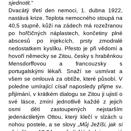
sjednotit.“
Dvacátý třetí den nemoci, 1. dubna 1922,
nastává krize. Teplota nemocného stoupá na
40,5 stupně, kůži na zádech má rozežranou
po hořčičných náplastech, končetiny plné
abscesů po injekcích, prsty zmodralé
nedostatkem kyslíku. Přesto je při vědomí a
hovoří německy se Zitou, česky s hraběnkou
Mensdorffovou a francouzsky s
portugalskými lékaři. Snaží se usmívat a
všem se omlouvá za obtíže, které působí. V
poledne umírající císař naposledy přijme sv.
přijímání, v krátkém dialogu se Zitou ji ujistí o
své lásce, zmíní jednotlivě každé z jejich
osmi dětí zastoupených nejstarším
jedenáctiletým Ottou, který klečí v slzách u
nohou postele, a se slovy
„Můj Ježíši, jak si