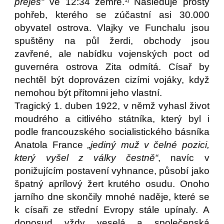
přeješ“
ve 12:34 zemře.
Následuje prostý
1)
pohřeb, kterého se zúčastní asi 30.000
obyvatel ostrova. Vlajky ve Funchalu jsou
spuštěny na půl žerdi, obchody jsou
zavřené, ale nabídku vojenských poct od
guvernéra ostrova Zita odmítá. Císař by
nechtěl být doprovázen cizími vojáky, když
nemohou být přítomni jeho vlastní.
Tragický 1. duben 1922, v němž vyhasl život
moudrého a citlivého státníka, který byl i
podle francouzského socialistického básníka
Anatola France
„jediný muž v čelné pozici,
který vyšel z války čestně“
, navíc v
ponižujícím postavení vyhnance, působí jako
špatný aprílový žert krutého osudu. Onoho
jarního dne skončily mnohé naděje, které se
k císaři ze střední Evropy stále upínaly. A
doposud vždy veselá a společenská