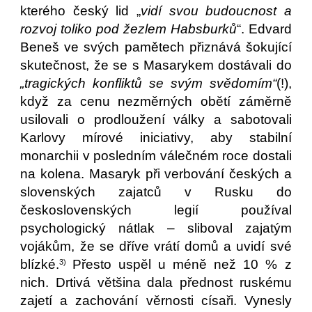
kterého český lid „
vidí svou budoucnost a
rozvoj toliko pod žezlem Habsburků
“. Edvard
Beneš ve svých pamětech přiznává šokující
skutečnost, že se s Masarykem dostávali do
„tragických konfliktů se svým svědomím“
(!),
když za cenu nezměrných obětí záměrně
usilovali o prodloužení války a sabotovali
Karlovy mírové iniciativy, aby stabilní
monarchii v posledním válečném roce dostali
na kolena. Masaryk při verbování českých a
slovenských zajatců v Rusku do
československých legií používal
psychologický nátlak – sliboval zajatým
vojákům, že se dříve vrátí domů a uvidí své
blízké.
Přesto uspěl u méně než 10 % z
3)
nich. Drtivá většina dala přednost ruskému
zajetí a zachování věrnosti císaři. Vynesly