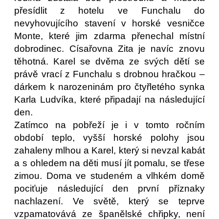
přesídlit z hotelu ve Funchalu do
nevyhovujícího stavení v horské vesničce
Monte, které jim zdarma přenechal místní
dobrodinec. Císařovna Zita je navíc znovu
těhotná. Karel se dvěma ze svých dětí se
právě vrací z Funchalu s drobnou hračkou –
dárkem k narozeninám pro čtyřletého synka
Karla Ludvíka, které připadají na následující
den.
Zatímco na pobřeží je i v tomto ročním
období teplo, vyšší horské polohy jsou
zahaleny mlhou a Karel, který si nevzal kabát
a s ohledem na děti musí jít pomalu, se třese
zimou. Doma ve studeném a vlhkém domě
pociťuje následující den první příznaky
nachlazení. Ve světě, který se teprve
vzpamatovává ze španělské chřipky, není