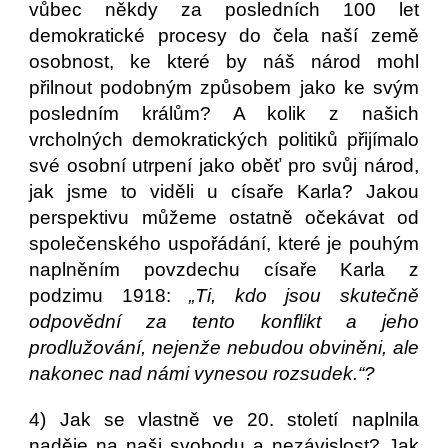
vůbec někdy za posledních 100 let
demokratické procesy do čela naší země
osobnost, ke které by náš národ mohl
přilnout podobným způsobem jako ke svým
posledním králům? A kolik z našich
vrcholných demokratických politiků přijímalo
své osobní utrpení jako oběť pro svůj národ,
jak jsme to viděli u císaře Karla? Jakou
perspektivu můžeme ostatně očekávat od
společenského uspořádání, které je pouhým
naplněním povzdechu císaře Karla z
podzimu 1918:
„Ti, kdo jsou skutečně
odpovědní za tento konflikt a jeho
prodlužování, nejenže nebudou obviněni, ale
nakonec nad námi vynesou rozsudek.“?
4) Jak se vlastně ve 20. století naplnila
naděje na naši svobodu a nezávislost? Jak