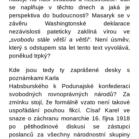
se naplňuje v těchto dnech a jaká je
perspektiva do budoucnosti? Masaryk se v
závěru Washingtonské deklarace
nezávislosti pateticky zaklíná vírou ve
„
svobodu stále větší a větší
“. Není úsměv,
který s odstupem sta let tento text vyvolává,
poněkud trpký?
Kde jsou tedy ty zaprášené desky s
poznámkami Karla
Habsburského k Podunajské konfederaci
svobodných rovnoprávných národů? Za
zmínku stojí, že formálně vzato není takové
uspořádání pouhou fikcí. Císař Karel ve
snaze o záchranu monarchie 16. října 1918
po pětihodinové diskusi se zástupci
poslanců za všechny národnostní skupiny