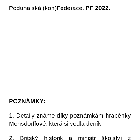
P
odunajská (kon)
F
ederace.
PF 2022.
POZNÁMKY:
1. Detaily známe díky poznámkám hraběnky
Mensdorffové, která si vedla deník.
2. Britský historik a ministr školství z