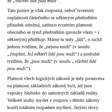
že 
„všichni lidé jsou muži“
.
Tato pozice je však rozporná, neboť tvrzením 
neplatnosti částečného se některým předmětům 
přísudek odnímá, zatímco tvrzením platnosti 
obecného se týmž předmětům (protože všem = i 
některým) přiděluje: Máme tu tedy „lidi“, o nichž 
jednou tvrdíme, že „nejsou muži“ (v soudu 
„[neplatí, že] někteří lidé jsou muži“
) a podruhé 
tvrdíme, že „jsou muži“ (v soudu 
„všichni lidé 
jsou muži“
).
Platnost všech logických zákonů je tedy postavena 
na platnosti základních zákonů bytí, jež jsou 
vepsány hluboko do samotných základů reality. 
Veškeré snahy myslet v rozporu s těmito zákony 
končí totálním rozpadem myšlení. Jinými slovy 