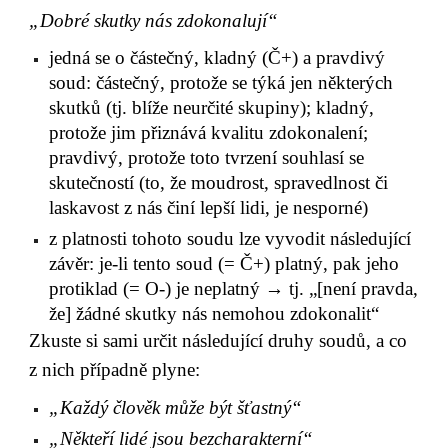
„Dobré skutky nás zdokonalují“
jedná se o částečný, kladný (Č+) a pravdivý 
soud: částečný, protože se týká jen některých 
skutků (tj. blíže neurčité skupiny); kladný, 
protože jim přiznává kvalitu zdokonalení; 
pravdivý, protože toto tvrzení souhlasí se 
skutečností (to, že moudrost, spravedlnost či 
laskavost z nás činí lepší lidi, je nesporné)
z platnosti tohoto soudu lze vyvodit následující 
závěr: je-li tento soud (= Č+) platný, pak jeho 
protiklad (= O-) je neplatný → tj. „[není pravda, 
že] žádné skutky nás nemohou zdokonalit“
Zkuste si sami určit následující druhy soudů, a co 
z nich případně plyne:
„Každý člověk může být šťastný“
„Někteří lidé jsou bezcharakterní“