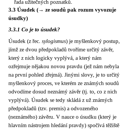
řada užitečných poznatků.
3.3 Úsudek (→ ze soudů pak rozum vyvozuje 
úsudky)
3.3.1 Co je to úsudek?
Úsudek (z řec. 
sylogismus
) je myšlenkový postup, 
jímž ze dvou předpokladů tvoříme určitý závěr, 
který z nich logicky vyplývá, a který nám 
ozřejmuje nějakou novou pravdu (jež nám nebyla 
na první pohled zřejmá). Jinými slovy, je to určitý 
myšlenkový proces, ve kterém ze známých soudů 
odvodíme dosud neznámý závěr (tj. to, co z nich 
vyplývá). Úsudek se tedy skládá z už známých 
předpokladů (tzv. premis) a odvozeného 
(neznámého) závěru. V nauce o úsudku (který je 
hlavním nástrojem hledání pravdy) spočívá těžiště 