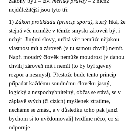
zákony bytí – tzv. 
měřítky pravdy
 – z nichž 
nejdůležitější jsou tyto tři:
1) 
Zákon protikladu (princip sporu),
 který říká, že 
stejná věc nemůže v témže smyslu zároveň být i 
nebýt. Jinými slovy, určitá věc nemůže nějakou 
vlastnost mít a zároveň (v tu samou chvíli) nemít. 
Např. moudrý člověk nemůže moudrost [v danou 
chvíli] zároveň mít i nemít (to by byl zjevný 
rozpor a nesmysl). Přestože bude tento princip 
připadat každému soudnému člověku jasný, 
logický a nezpochybnitelný, občas se stává, se v 
záplavě svých (či cizích) myšlenek ztratíme, 
necháme se zmást, a v důsledku toho pak [aniž 
bychom si to uvědomovali] tvrdíme něco, co si 
odporuje.