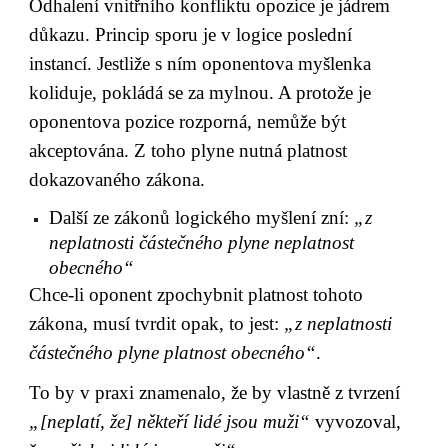
Odhalení vnitřního konfliktu opozice je jádrem 
důkazu. Princip sporu je v logice poslední 
instancí. Jestliže s ním oponentova myšlenka 
koliduje, pokládá se za mylnou. A protože je 
oponentova pozice rozporná, nemůže být 
akceptována. Z toho plyne nutná platnost 
dokazovaného zákona.
Další ze zákonů logického myšlení zní: 
„z 
neplatnosti částečného plyne neplatnost 
obecného“
Chce-li oponent zpochybnit platnost tohoto 
zákona, musí tvrdit opak, to jest: 
„z neplatnosti 
částečného plyne platnost obecného“
.
To by v praxi znamenalo, že by vlastně z tvrzení 
„[neplatí, že] někteří lidé jsou muži“
 vyvozoval, 