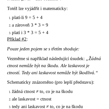
Totéž lze vyjádřit i matematicky:
platí-li 9 = 5 + 4
a zároveň 3 * 3 = 9
platí i 3 * 3 = 5 + 4
Příklad #2
:
Pouze jeden pojem se s třetím shoduje:
Vezměme si například následující úsudek: 
„Žádná 
ctnost nemůže být na škodu. Ale laskavost je 
ctností. Tedy ani laskavost nemůže být škodlivá.“
Schematicky znázorněno (pro lepší představu):
žádná ctnost ≠ to, co je na škodu
ale laskavost = ctnost
tedy ani laskavost ≠ to, co je na škodu