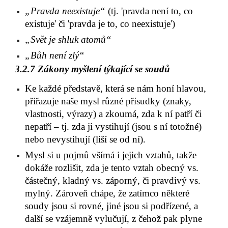
„Pravda neexistuje“
 (tj. 'pravda není to, co 
existuje' či 'pravda je to, co neexistuje')
„Svět je shluk atomů“
„Bůh není zlý“
3.2.7 Zákony myšlení týkající se soudů
Ke každé představě, která se nám honí hlavou, 
přiřazuje naše mysl různé přísudky (znaky, 
vlastnosti, výrazy) a zkoumá, zda k ní patří či 
nepatří – tj. zda ji vystihují (jsou s ní totožné) 
nebo nevystihují (liší se od ní).
Mysl si u pojmů všímá i jejich vztahů, takže 
dokáže rozlišit, zda je tento vztah obecný vs. 
částečný, kladný vs. záporný, či pravdivý vs. 
mylný. Zároveň chápe, že zatímco některé 
soudy jsou si rovné, jiné jsou si podřízené, a 
další se vzájemně vylučují, z čehož pak plyne 