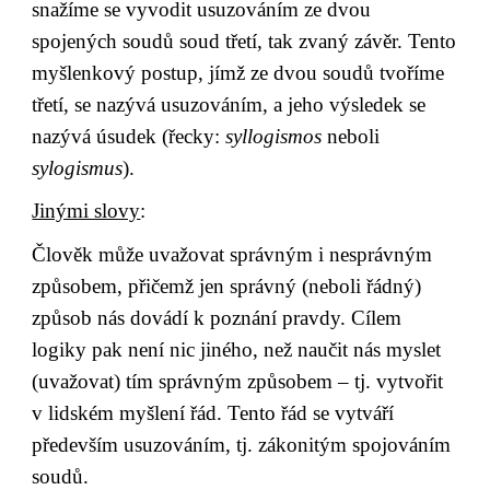
snažíme se vyvodit usuzováním ze dvou 
spojených soudů soud třetí, tak zvaný závěr. Tento 
myšlenkový postup, jímž ze dvou soudů tvoříme 
třetí, se nazývá usuzováním, a jeho výsledek se 
nazývá úsudek (řecky: 
syllogismos
 neboli 
sylogismus
).
Jinými slovy
:
Člověk může uvažovat správným i nesprávným 
způsobem, přičemž jen správný (neboli řádný) 
způsob nás dovádí k poznání pravdy. Cílem 
logiky pak není nic jiného, než naučit nás myslet 
(uvažovat) tím správným způsobem – tj. vytvořit 
v lidském myšlení řád. Tento řád se vytváří 
především usuzováním, tj. zákonitým spojováním 
soudů.