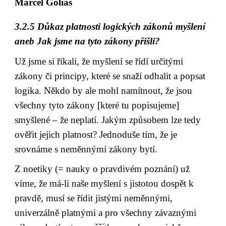
Marcel Goliaš
3.2.5 Důkaz platnosti logických zákonů myšlení 
aneb Jak jsme na tyto zákony přišli?
Už jsme si říkali, že myšlení se řídí určitými 
zákony či principy, které se snaží odhalit a popsat 
logika. Někdo by ale mohl namítnout, že jsou 
všechny tyto zákony [které tu popisujeme] 
smyšlené – že neplatí. Jakým způsobem lze tedy 
ověřit jejich platnost? Jednoduše tím, že je 
srovnáme s neměnnými zákony bytí.
Z noetiky (= nauky o pravdivém poznání) už 
víme, že má-li naše myšlení s jistotou dospět k 
pravdě, musí se řídit jistými neměnnými, 
univerzálně platnými a pro všechny závaznými 