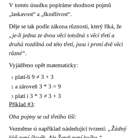
V tomto úsudku popíráme shodnost pojmů 
„laskavost“ a „škodlivost“.
Děje se tak podle zákona různosti, který říká, že 
„je-li jedna ze dvou věcí totožná s věcí třetí a 
druhá rozdílná od této třetí, jsou i první dvě věci 
různé“
.
Vyjádřeno opět matematicky:
platí-li 9 ≠ 3 + 3
a zároveň 3 * 3 = 9
platí i 3 * 3 ≠ 3 + 3
Příklad #3
:
Oba pojmy se od třetího liší:
Vezměme si například následující tvrzení: 
„Žádný 
kůň není člověk. Ale Žeryk není kočka.“