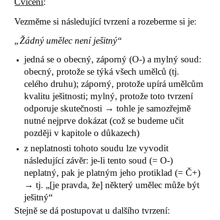
Cvičení
:
Vezměme si následující tvrzení a rozeberme si je:
„Žádný umělec není ješitný“
jedná se o obecný, záporný (O-) a mylný soud: 
obecný, protože se týká všech umělců (tj. 
celého druhu); záporný, protože upírá umělcům 
kvalitu ješitnosti; mylný, protože toto tvrzení 
odporuje skutečnosti → tohle je samozřejmě 
nutné nejprve dokázat (což se budeme učit 
později v kapitole o důkazech)
z neplatnosti tohoto soudu lze vyvodit 
následující závěr: je-li tento soud (= O-) 
neplatný, pak je platným jeho protiklad (= Č+) 
→ tj. „[je pravda, že] některý umělec může být 
ješitný“
Stejně se dá postupovat u dalšího tvrzení: