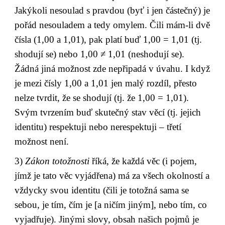
Jakýkoli nesoulad s pravdou (byť i jen částečný) je 
pořád nesouladem a tedy omylem. Čili mám-li dvě 
čísla (1,00 a 1,01), pak platí buď 1,00 = 1,01 (tj. 
shodují se) nebo 1,00 ≠ 1,01 (neshodují se). 
Žádná jiná možnost zde nepřipadá v úvahu. I když 
je mezi čísly 1,00 a 1,01 jen malý rozdíl, přesto 
nelze tvrdit, že se shodují (tj. že 1,00 = 1,01). 
Svým tvrzením buď skutečný stav věcí (tj. jejich 
identitu) respektuji nebo nerespektuji – třetí 
možnost není.
3) 
Zákon totožnosti
 říká, že každá věc (i pojem, 
jímž je tato věc vyjádřena) má za všech okolností a 
vždycky svou identitu (čili je totožná sama se 
sebou, je tím, čím je [a ničím jiným], nebo tím, co 
vyjadřuje). Jinými slovy, obsah našich pojmů je 