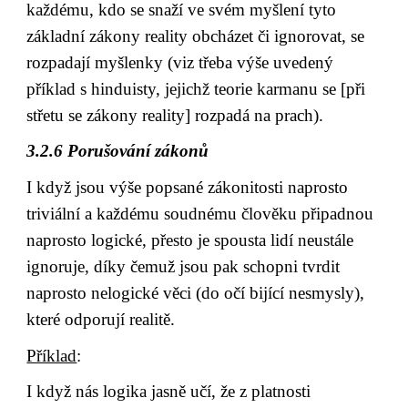
každému, kdo se snaží ve svém myšlení tyto 
základní zákony reality obcházet či ignorovat, se 
rozpadají myšlenky (viz třeba výše uvedený 
příklad s hinduisty, jejichž teorie karmanu se [při 
střetu se zákony reality] rozpadá na prach).
3.2.6 Porušování zákonů
I když jsou výše popsané zákonitosti naprosto 
triviální a každému soudnému člověku připadnou 
naprosto logické, přesto je spousta lidí neustále 
ignoruje, díky čemuž jsou pak schopni tvrdit 
naprosto nelogické věci (do očí bijící nesmysly), 
které odporují realitě.
Příklad
:
I když nás logika jasně učí, že z platnosti 