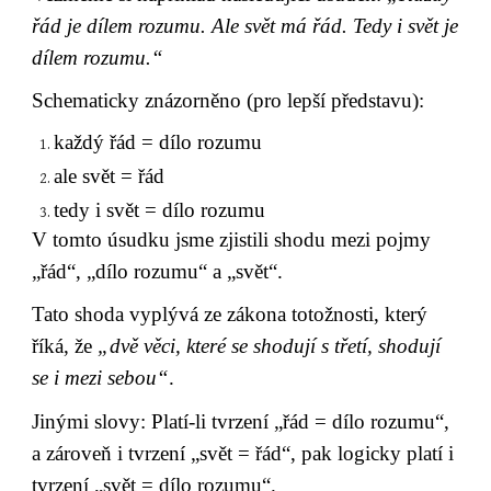
řád je dílem rozumu. Ale svět má řád. Tedy i svět je 
dílem rozumu.“
Schematicky znázorněno (pro lepší představu):
každý řád = dílo rozumu
ale svět = řád
tedy i svět = dílo rozumu
V tomto úsudku jsme zjistili shodu mezi pojmy 
„řád“, „dílo rozumu“ a „svět“.
Tato shoda vyplývá ze zákona totožnosti, který 
říká, že 
„dvě věci, které se shodují s třetí, shodují 
se i mezi sebou“
.
Jinými slovy: Platí-li tvrzení „řád = dílo rozumu“, 
a zároveň i tvrzení „svět = řád“, pak logicky platí i 
tvrzení „svět = dílo rozumu“.