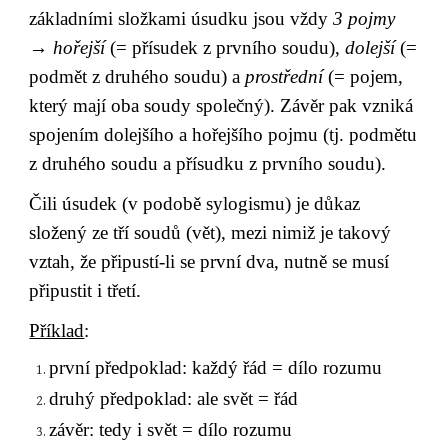
základními složkami úsudku jsou vždy 
3 pojmy
→ 
hořejší
 (= přísudek z prvního soudu), 
dolejší
 (= 
podmět z druhého soudu) a 
prostřední
 (= pojem, 
který mají oba soudy společný). Závěr pak vzniká 
spojením dolejšího a hořejšího pojmu (tj. podmětu 
z druhého soudu a přísudku z prvního soudu).
Čili úsudek (v podobě sylogismu) je důkaz 
složený ze tří soudů (vět), mezi nimiž je takový 
vztah, že připustí-li se první dva, nutně se musí 
připustit i třetí.
Příklad
:
první předpoklad: každý řád = dílo rozumu
druhý předpoklad: ale svět = řád
závěr: tedy i svět = dílo rozumu