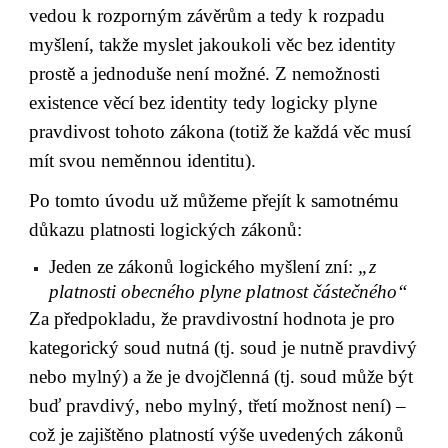
vedou k rozporným závěrům a tedy k rozpadu 
myšlení, takže myslet jakoukoli věc bez identity 
prostě a jednoduše není možné. Z nemožnosti 
existence věcí bez identity tedy logicky plyne 
pravdivost tohoto zákona (totiž že každá věc musí 
mít svou neměnnou identitu).
Po tomto úvodu už můžeme přejít k samotnému 
důkazu platnosti logických zákonů:
Jeden ze zákonů logického myšlení zní: 
„z 
platnosti obecného plyne platnost částečného“
Za předpokladu, že pravdivostní hodnota je pro 
kategorický soud nutná (tj. soud je nutně pravdivý 
nebo mylný) a že je dvojčlenná (tj. soud může být 
buď pravdivý, nebo mylný, třetí možnost není) – 
což je zajištěno platností výše uvedených zákonů 