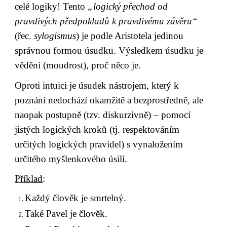
celé logiky! Tento 
„logický přechod od 
pravdivých předpokladů k pravdivému závěru“
(řec. 
sylogismus
) je podle Aristotela jedinou 
správnou formou úsudku. Výsledkem úsudku je 
vědění (moudrost), proč něco je.
Oproti intuici je úsudek nástrojem, který k 
poznání nedochází okamžitě a bezprostředně, ale 
naopak postupně (tzv. diskurzivně) – pomocí 
jistých logických kroků (tj. respektováním 
určitých logických pravidel) s vynaložením 
určitého myšlenkového úsilí.
Příklad
:
Každý člověk je smrtelný.
Také Pavel je člověk.