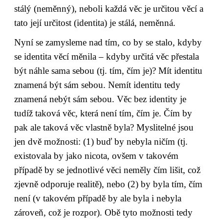
stálý (neměnný), neboli každá věc je určitou věcí a 
tato její určitost (identita) je stálá, neměnná.
Nyní se zamysleme nad tím, co by se stalo, kdyby 
se identita věcí měnila – kdyby určitá věc přestala 
být náhle sama sebou (tj. tím, čím je)? Mít identitu 
znamená být sám sebou. Nemít identitu tedy 
znamená nebýt sám sebou. Věc bez identity je 
tudíž taková věc, která není tím, čím je. Čím by 
pak ale taková věc vlastně byla? Myslitelné jsou 
jen dvě možnosti: (1) buď by nebyla ničím (tj. 
existovala by jako nicota, ovšem v takovém 
případě by se jednotlivé věci neměly čím lišit, což 
zjevně odporuje realitě), nebo (2) by byla tím, čím 
není (v takovém případě by ale byla i nebyla 
zároveň, což je rozpor). Obě tyto možnosti tedy 