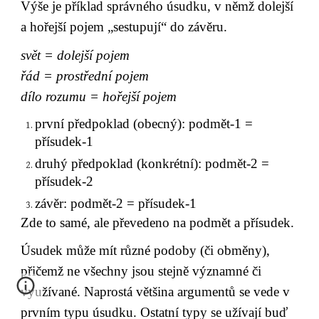
Výše je příklad správného úsudku, v němž dolejší 
a hořejší pojem „sestupují“ do závěru.
svět = dolejší pojem
řád = prostřední pojem
dílo rozumu = hořejší pojem
první předpoklad (obecný): podmět-1 = 
přísudek-1
druhý předpoklad (konkrétní): podmět-2 = 
přísudek-2
závěr: podmět-2 = přísudek-1
Zde to samé, ale převedeno na podmět a přísudek.
Úsudek může mít různé podoby (či obměny), 
přičemž ne všechny jsou stejně významné či 
využívané. Naprostá většina argumentů se vede v 
prvním typu úsudku. Ostatní typy se užívají buď 