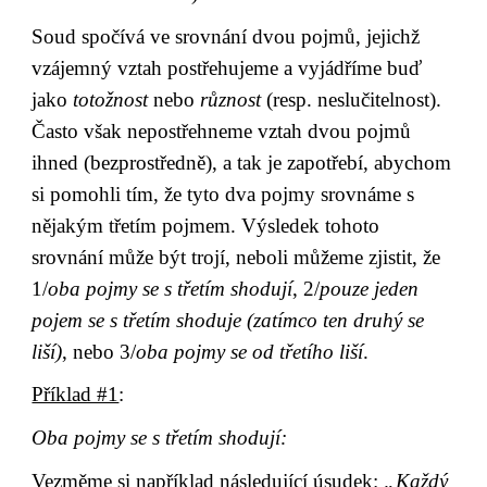
Soud spočívá ve srovnání dvou pojmů, jejichž 
vzájemný vztah postřehujeme a vyjádříme buď 
jako 
totožnost
 nebo 
různost
 (resp. neslučitelnost). 
Často však nepostřehneme vztah dvou pojmů 
ihned (bezprostředně), a tak je zapotřebí, abychom 
si pomohli tím, že tyto dva pojmy srovnáme s 
nějakým třetím pojmem. Výsledek tohoto 
srovnání může být trojí, neboli můžeme zjistit, že 
1/
oba pojmy se s třetím shodují
, 2/
pouze jeden 
pojem se s třetím shoduje (zatímco ten druhý se 
liší)
, nebo 3/
oba pojmy se od třetího liší
.
Příklad #1
:
Oba pojmy se s třetím shodují:
Vezměme si například následující úsudek: 
„Každý 