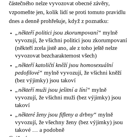
částečného nelze vyvozovat obecné závěry, 
vzpomeňte jen, kolik lidí se proti tomuto pravidlu 
dnes a denně prohřešuje, když z poznatku:
„někteří politici jsou zkorumpovaní“
 mylně 
vyvozují, že všichni politici jsou zkorumpovaní 
(někteří zcela jistě ano, ale z toho ještě nelze 
vyvozovat bezcharakternost všech)
„někteří katoličtí kněží jsou homosexuální 
pedofilové“
 mylně vyvozují, že všichni kněží 
(bez výjimky) jsou takoví
„někteří muži jsou ješitní a líní“
 mylně 
vyvozují, že všichni muži (bez výjimky) jsou 
takoví
„některé ženy jsou fifleny a drbny“
 mylně 
vyvozují, že všechny ženy (bez výjimky) jsou 
takové … a podobně