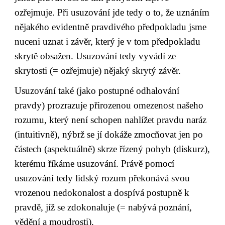
ozřejmuje. Při usuzování jde tedy o to, že uznáním 
nějakého evidentně pravdivého předpokladu jsme 
nuceni uznat i závěr, který je v tom předpokladu 
skrytě obsažen. Usuzování tedy vyvádí ze 
skrytosti (= ozřejmuje) nějaký skrytý závěr.
Usuzování také (jako postupné odhalování 
pravdy) prozrazuje přirozenou omezenost našeho 
rozumu, který není schopen nahlížet pravdu naráz 
(intuitivně), nýbrž se jí dokáže zmocňovat jen po 
částech (aspektuálně) skrze řízený pohyb (diskurz), 
kterému říkáme usuzování. Právě pomocí 
usuzování tedy lidský rozum překonává svou 
vrozenou nedokonalost a dospívá postupně k 
pravdě, jíž se zdokonaluje (= nabývá poznání, 
vědění a moudrosti).