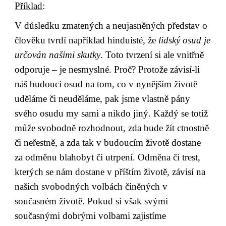
Příklad
:
V důsledku zmatených a neujasněných představ o 
člověku tvrdí například hinduisté, že 
lidský osud je 
určován našimi skutky
. Toto tvrzení si ale vnitřně 
odporuje – je nesmyslné. Proč? Protože závisí-li 
náš budoucí osud na tom, co v nynějším životě 
uděláme či neuděláme, pak jsme vlastně pány 
svého osudu my sami a nikdo jiný. Každý se totiž 
může svobodně rozhodnout, zda bude žít ctnostně 
či neřestně, a zda tak v budoucím životě dostane 
za odměnu blahobyt či utrpení. Odměna či trest, 
kterých se nám dostane v příštím životě, závisí na 
našich svobodných volbách činěných v 
současném životě. Pokud si však svými 
současnými dobrými volbami zajistíme 