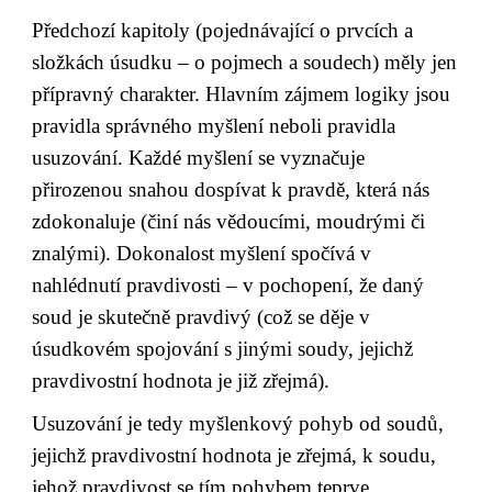
Předchozí kapitoly (pojednávající o prvcích a 
složkách úsudku – o pojmech a soudech) měly jen 
přípravný charakter. Hlavním zájmem logiky jsou 
pravidla správného myšlení neboli pravidla 
usuzování. Každé myšlení se vyznačuje 
přirozenou snahou dospívat k pravdě, která nás 
zdokonaluje (činí nás vědoucími, moudrými či 
znalými). Dokonalost myšlení spočívá v 
nahlédnutí pravdivosti – v pochopení, že daný 
soud je skutečně pravdivý (což se děje v 
úsudkovém spojování s jinými soudy, jejichž 
pravdivostní hodnota je již zřejmá).
Usuzování je tedy myšlenkový pohyb od soudů, 
jejichž pravdivostní hodnota je zřejmá, k soudu, 
jehož pravdivost se tím pohybem teprve 