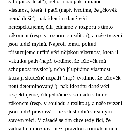
schopnost létat“), nebo jí naopak upíráme 
vlastnost, která jí patří (např. tvrdíme, že „člověk 
nemá duši“), pak identitu dané věci 
nerespektujeme, čili jednáme v rozporu s tímto 
zákonem (resp. v rozporu s realitou), a naše tvrzení 
jsou tudíž mylná. Naproti tomu, pokud 
přisuzujeme určité věci nějakou vlastnost, která ji 
vskutku patří (např. tvrdíme, že „člověk má 
schopnost myslet“), nebo jí upíráme vlastnost, 
která jí skutečně nepatří (např. tvrdíme, že „člověk 
není determinovaný“), pak identitu dané věci 
respektujeme, čili jednáme v souladu s tímto 
zákonem (resp. v souladu s realitou), a naše tvrzení 
jsou tudíž pravdivá – neboli shodná s reálným 
stavem věci. V zásadě se tím chce tedy říci, že 
žádná třetí možnost mezi pravdou a omylem není. 