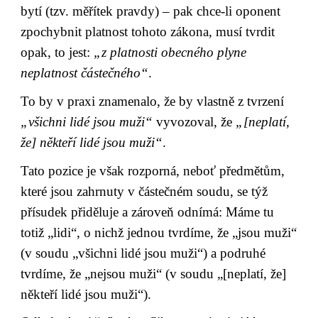
bytí (tzv. měřítek pravdy) – pak chce-li oponent 
zpochybnit platnost tohoto zákona, musí tvrdit 
opak, to jest: 
„z platnosti obecného plyne 
neplatnost částečného“
.
To by v praxi znamenalo, že by vlastně z tvrzení 
„všichni lidé jsou muži“
 vyvozoval, že 
„[neplatí, 
že] někteří lidé jsou muži“
.
Tato pozice je však rozporná, neboť předmětům, 
které jsou zahrnuty v částečném soudu, se týž 
přísudek přiděluje a zároveň odnímá: Máme tu 
totiž „lidi“, o nichž jednou tvrdíme, že „jsou muži“ 
(v soudu „všichni lidé jsou muži“) a podruhé 
tvrdíme, že „nejsou muži“ (v soudu „[neplatí, že] 
někteří lidé jsou muži“).