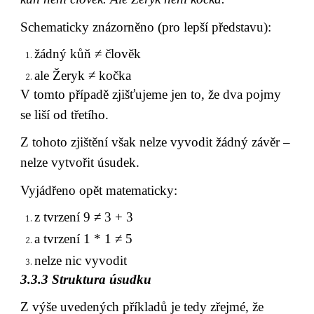
Schematicky znázorněno (pro lepší představu):
žádný kůň ≠ člověk
ale Žeryk ≠ kočka
V tomto případě zjišťujeme jen to, že dva pojmy 
se liší od třetího.
Z tohoto zjištění však nelze vyvodit žádný závěr – 
nelze vytvořit úsudek.
Vyjádřeno opět matematicky:
z tvrzení 9 ≠ 3 + 3
a tvrzení 1 * 1 ≠ 5
nelze nic vyvodit
3.3.3 Struktura úsudku
Z výše uvedených příkladů je tedy zřejmé, že 