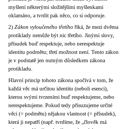
myšlení některými složitějšími myšlenkami 
oklamáno, a tvrdit pak něco, co si odporuje.
2) 
Zákon vyloučeného třetího 
říká, že mezi dvěma 
protiklady nemůže být nic třetího. Jinými slovy, 
přísudek buď respektuje, nebo nerespektuje 
identitu podmětu; třetí možnost není. Tento zákon 
je v podstatě jen nutným důsledkem zákona 
protikladu.
Hlavní princip tohoto zákona spočívá v tom, že 
každá věc má určitou identitu (neboli esenci), 
kterou svými tvrzeními buď respektujeme, nebo 
nerespektujeme. Pokud tedy přisuzujeme určité 
věci (= podmětu) nějakou vlastnost (= přísudek), 
která ji nepatří (např. tvrdíme, že „člověk má 