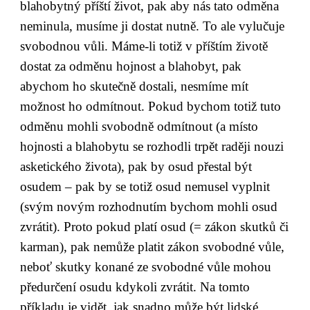
blahobytný příští život, pak aby nás tato odměna 
neminula, musíme ji dostat nutně. To ale vylučuje 
svobodnou vůli. Máme-li totiž v příštím životě 
dostat za odměnu hojnost a blahobyt, pak 
abychom ho skutečně dostali, nesmíme mít 
možnost ho odmítnout. Pokud bychom totiž tuto 
odměnu mohli svobodně odmítnout (a místo 
hojnosti a blahobytu se rozhodli trpět raději nouzi 
asketického života), pak by osud přestal být 
osudem – pak by se totiž osud nemusel vyplnit 
(svým novým rozhodnutím bychom mohli osud 
zvrátit). Proto pokud platí osud (= zákon skutků či 
karman), pak nemůže platit zákon svobodné vůle, 
neboť skutky konané ze svobodné vůle mohou 
předurčení osudu kdykoli zvrátit. Na tomto 
příkladu je vidět, jak snadno může být lidské 