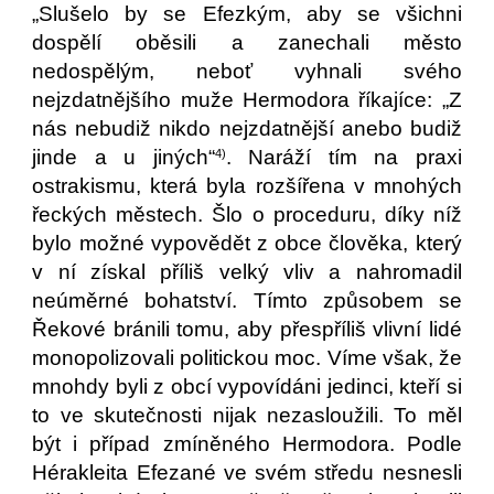
„Slušelo by se Efezkým, aby se všichni
dospělí oběsili a zanechali město
nedospělým, neboť vyhnali svého
nejzdatnějšího muže Hermodora říkajíce: „Z
nás nebudiž nikdo nejzdatnější anebo budiž
jinde a u jiných“
. Naráží tím na praxi
4)
ostrakismu, která byla rozšířena v mnohých
řeckých městech. Šlo o proceduru, díky níž
bylo možné vypovědět z obce člověka, který
v ní získal příliš velký vliv a nahromadil
neúměrné bohatství. Tímto způsobem se
Řekové bránili tomu, aby přespříliš vlivní lidé
monopolizovali politickou moc. Víme však, že
mnohdy byli z obcí vypovídáni jedinci, kteří si
to ve skutečnosti nijak nezasloužili. To měl
být i případ zmíněného Hermodora. Podle
Hérakleita Efezané ve svém středu nesnesli