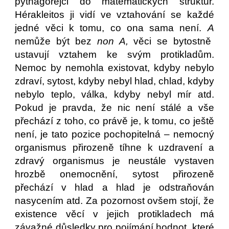
pythagorejci do matematických struktur.
Hérakleitos ji vidí ve vztahování se každé
jedné věci k tomu, co ona sama není.
A
nemůže být bez
non A,
věci se bytostně
ustavují vztahem ke svým protikladům.
Nemoc by nemohla existovat, kdyby nebylo
zdraví, sytost, kdyby nebyl hlad, chlad, kdyby
nebylo teplo, válka, kdyby nebyl mír atd.
Pokud je pravda, že nic není stálé a vše
přechází z toho, co právě je, k tomu, co ještě
není, je tato pozice pochopitelná – nemocný
organismus přirozeně tíhne k uzdravení a
zdravý organismus je neustále vystaven
hrozbě onemocnění, sytost přirozeně
přechází v hlad a hlad je odstraňován
nasycením atd. Za pozornost ovšem stojí, že
existence věcí v jejich protikladech má
závažné důsledky pro pojímání hodnot, které