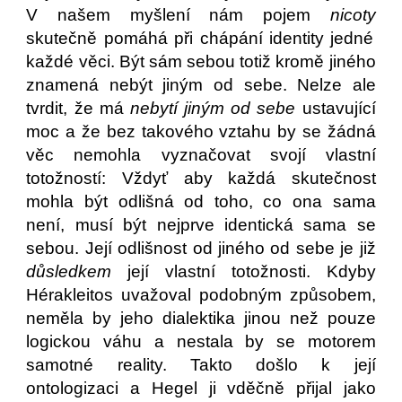
V našem myšlení nám pojem
nicoty
skutečně pomáhá při chápání identity jedné
každé věci. Být sám sebou totiž kromě jiného
znamená nebýt jiným od sebe. Nelze ale
tvrdit, že má
nebytí jiným od sebe
ustavující
moc a že bez takového vztahu by se žádná
věc nemohla vyznačovat svojí vlastní
totožností: Vždyť aby každá skutečnost
mohla být odlišná od toho, co ona sama
není, musí být nejprve identická sama se
sebou. Její odlišnost od jiného od sebe je již
důsledkem
její vlastní totožnosti. Kdyby
Hérakleitos uvažoval podobným způsobem,
neměla by jeho dialektika jinou než pouze
logickou váhu a nestala by se motorem
samotné reality. Takto došlo k její
ontologizaci a Hegel ji vděčně přijal jako