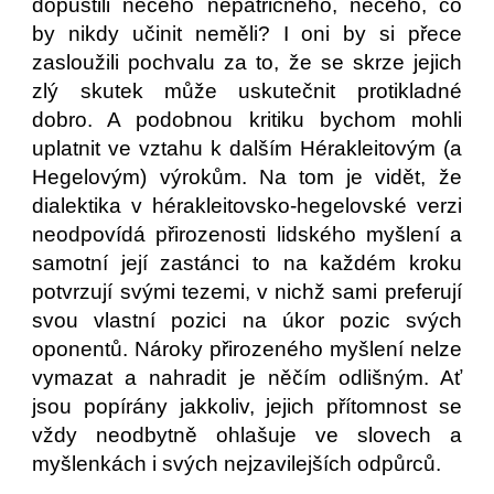
dopustili něčeho nepatřičného, něčeho, co
by nikdy učinit neměli? I oni by si přece
zasloužili pochvalu za to, že se skrze jejich
zlý skutek může uskutečnit protikladné
dobro. A podobnou kritiku bychom mohli
uplatnit ve vztahu k dalším Hérakleitovým (a
Hegelovým) výrokům. Na tom je vidět, že
dialektika v hérakleitovsko-hegelovské verzi
neodpovídá přirozenosti lidského myšlení a
samotní její zastánci to na každém kroku
potvrzují svými tezemi, v nichž sami preferují
svou vlastní pozici na úkor pozic svých
oponentů. Nároky přirozeného myšlení nelze
vymazat a nahradit je něčím odlišným. Ať
jsou popírány jakkoliv, jejich přítomnost se
vždy neodbytně ohlašuje ve slovech a
myšlenkách i svých nejzavilejších odpůrců.