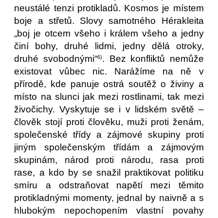
neustálé tenzi protikladů. Kosmos je místem
boje a střetů. Slovy samotného Hérakleita
„boj je otcem všeho i králem všeho a jedny
činí bohy, druhé lidmi, jedny dělá otroky,
druhé svobodnými“
. Bez konfliktů nemůže
6)
existovat vůbec nic. Narážíme na ně v
přírodě, kde panuje ostrá soutěž o živiny a
místo na slunci jak mezi rostlinami, tak mezi
živočichy. Vyskytuje se i v lidském světě –
člověk stojí proti člověku, muži proti ženám,
společenské třídy a zájmové skupiny proti
jiným společenským třídám a zájmovým
skupinám, národ proti národu, rasa proti
rase, a kdo by se snažil praktikovat politiku
smíru a odstraňovat napětí mezi těmito
protikladnými momenty, jednal by naivně a s
hlubokým nepochopením vlastní povahy