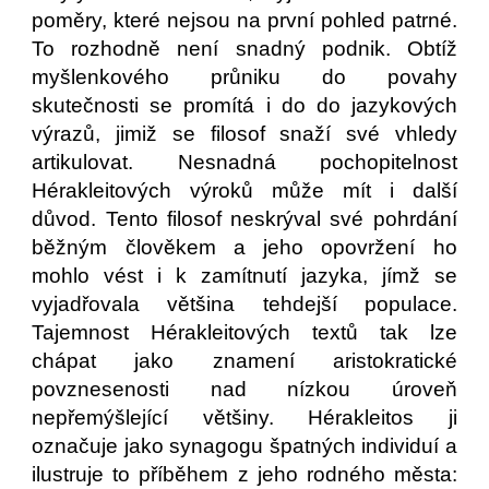
poměry, které nejsou na první pohled patrné.
To rozhodně není snadný podnik. Obtíž
myšlenkového průniku do povahy
skutečnosti se promítá i do do jazykových
výrazů, jimiž se filosof snaží své vhledy
artikulovat. Nesnadná pochopitelnost
Hérakleitových výroků může mít i další
důvod. Tento filosof neskrýval své pohrdání
běžným člověkem a jeho opovržení ho
mohlo vést i k zamítnutí jazyka, jímž se
vyjadřovala většina tehdejší populace.
Tajemnost Hérakleitových textů tak lze
chápat jako znamení aristokratické
povznesenosti nad nízkou úroveň
nepřemýšlející většiny. Hérakleitos ji
označuje jako synagogu špatných individuí a
ilustruje to příběhem z jeho rodného města: