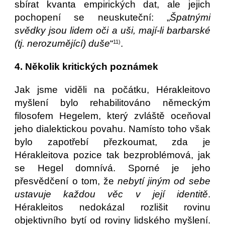
sbírat kvanta empirických dat, ale jejich
pochopení se neuskuteční: „
Špatnými
svědky jsou lidem oči a uši, mají-li barbarské
(tj. nerozumějící) duše
“
.
11)
4. Několik kritických poznámek
Jak jsme viděli na počátku, Hérakleitovo
myšlení bylo rehabilitováno německým
filosofem Hegelem, který zvláště oceňoval
jeho dialektickou povahu. Namísto toho však
bylo zapotřebí přezkoumat, zda je
Hérakleitova pozice tak bezproblémová, jak
se Hegel domnívá. Sporné je jeho
přesvědčení o tom, že
nebytí jiným od sebe
ustavuje každou věc v její identitě
.
Hérakleitos nedokázal rozlišit rovinu
objektivního bytí od roviny lidského myšlení.