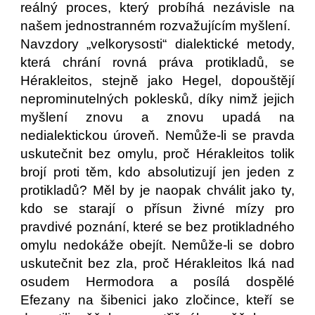
reálný proces, který probíhá nezávisle na
našem jednostranném rozvažujícím myšlení.
Navzdory „velkorysosti“ dialektické metody,
která chrání rovná práva protikladů, se
Hérakleitos, stejně jako Hegel, dopouštějí
neprominutelných poklesků, díky nimž jejich
myšlení znovu a znovu upadá na
nedialektickou úroveň. Nemůže-li se pravda
uskutečnit bez omylu, proč Hérakleitos tolik
brojí proti těm, kdo absolutizují jen jeden z
protikladů? Měl by je naopak chválit jako ty,
kdo se starají o přísun živné mízy pro
pravdivé poznání, které se bez protikladného
omylu nedokáže obejít. Nemůže-li se dobro
uskutečnit bez zla, proč Hérakleitos lká nad
osudem Hermodora a posílá dospělé
Efezany na šibenici jako zločince, kteří se