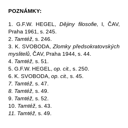
POZNÁMKY:
1. G.F.W. HEGEL,
Dějiny filosofie,
I, ČAV,
Praha 1961, s. 245.
2.
Tamtéž,
s. 246.
3. K. SVOBODA,
Zlomky předsokratovských
myslitelů,
ČAV, Praha 1944, s. 44.
4.
Tamtéž,
s. 51.
5. G.F.W. HEGEL,
op. cit.,
s. 250.
6. K. SVOBODA,
op. cit.,
s. 45.
7. Tamtéž,
s. 47.
8. Tamtéž,
s. 49.
9.
Tamtéž,
s. 52.
10.
Tamtéž,
s. 43.
11. Tamtéž,
s. 49.