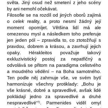
světa. Jiný osud než smetení z jeho scény
by ani nemohl očekávat.
Filosofie se na rozdíl od jiných oborů zajímá
o
celek
reality, a proto nesmí žádný její
moment opomíjet. Většina lidí má ale
omezenou mysl a následkem toho preferuje
jen jeden pól – zpravidla to, co ztotožňují s
pravdou, dobrem a krásou, a zavrhují jejich
opaky. Hérakleitos považuje takový
exkluzivistický postoj za nepatřičný a
odvolává se přitom na paradigma celistvého
a moudrého vědění – na Boha samotného.
Ten podle něj zahrnuje vše, ve svém bytí
harmonizuje všechny protiklady: „Bohu je
vše krásné, dobré a spravedlivé, avšak lidé
pokládají jedno za spravedlivé a druhé
nespravedlivé“
. Parmenides viděl omyl
7)