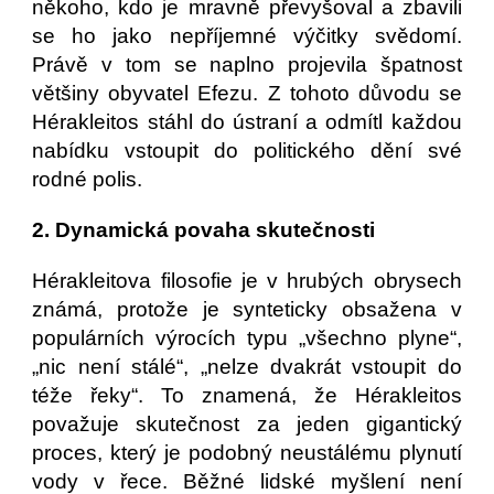
někoho, kdo je mravně převyšoval a zbavili
se ho jako nepříjemné výčitky svědomí.
Právě v tom se naplno projevila špatnost
většiny obyvatel Efezu. Z tohoto důvodu se
Hérakleitos stáhl do ústraní a odmítl každou
nabídku vstoupit do politického dění své
rodné polis.
2. Dynamická povaha skutečnosti
Hérakleitova filosofie je v hrubých obrysech
známá, protože je synteticky obsažena v
populárních výrocích typu „všechno plyne“,
„nic není stálé“, „nelze dvakrát vstoupit do
téže řeky“. To znamená, že Hérakleitos
považuje skutečnost za jeden gigantický
proces, který je podobný neustálému plynutí
vody v řece. Běžné lidské myšlení není