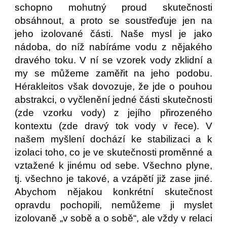
schopno mohutný proud skutečnosti
obsáhnout, a proto se soustřeďuje jen na
jeho izolované části. Naše mysl je jako
nádoba, do níž nabíráme vodu z nějakého
dravého toku. V ní se vzorek vody zklidní a
my se můžeme zaměřit na jeho podobu.
Hérakleitos však dovozuje, že jde o pouhou
abstrakci, o vyčlenění jedné části skutečnosti
(zde vzorku vody) z jejího přirozeného
kontextu (zde dravý tok vody v řece). V
našem myšlení dochází ke stabilizaci a k
izolaci toho, co je ve skutečnosti proměnné a
vztažené k jinému od sebe. Všechno plyne,
tj. všechno je takové, a vzápětí již zase jiné.
Abychom nějakou konkrétní skutečnost
opravdu pochopili, nemůžeme ji myslet
izolovaně „v sobě a o sobě“, ale vždy v relaci