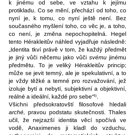
k jinému od sebe, ve vztahu k jejímu
protikladu. Co se mění, přechází od toho, co
nyní je, k tomu, co nyní ještě není. Bez
současného myšlení toho, co věc je, a toho,
co není, je změna nepochopitelná. Hegel
tento Hérakleitův náhled vyjadřuje následně:
„Identita tkví právě v tom, že každý předmět
je jiný vůči něčemu jako vůči
svému
jinému
předmětu. To je veliký Hérakleitův princip;
může se jevit temný, ale je spekulativní, a to
je vždy těžké a temné pro rozvažování, jež
izoluje bytí a nebytí, subjektivní a objektivní,
reálné a ideální, každé pro sebe“
.
5)
Všichni předsokratovští filosofové hledali
arché,
pravou podstatu skutečnosti. Thales
učil, že nejzazší identita věcí spočívá ve
vodě, Anaximenes ji kladl do vzduchu,