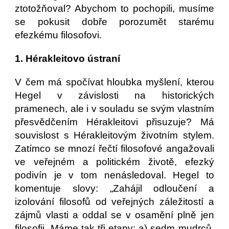
ztotožňoval? Abychom to pochopili, musíme
se pokusit dobře porozumět starému
efezkému filosofovi.
1. Hérakleitovo ústraní
V čem má spočívat hloubka myšlení, kterou
Hegel v závislosti na historických
pramenech, ale i v souladu se svým vlastním
přesvědčením Hérakleitovi přisuzuje? Má
souvislost s Hérakleitovým životním stylem.
Zatímco se mnozí řečtí filosofové angažovali
ve veřejném a politickém životě, efezký
podivín je v tom nenásledoval. Hegel to
komentuje slovy: „Zahájil odloučení a
izolování filosofů od veřejných záležitostí a
zájmů vlasti a oddal se v osamění plně jen
filosofii. Máme tak tři etapy: a) sedm mudrců,