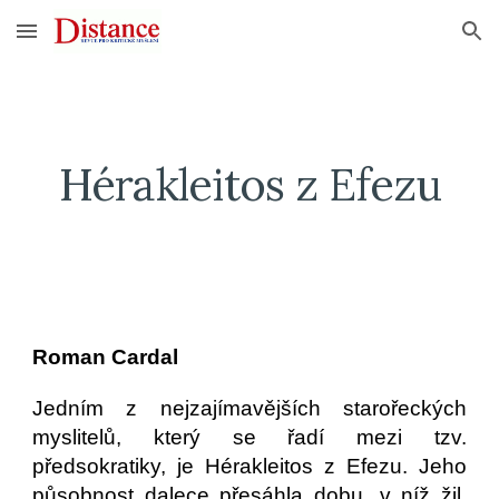
Skip to main content
Skip to navigation
Hérakleitos z Efezu
Roman Cardal
Jedním z nejzajímavějších starořeckých
myslitelů, který se řadí mezi tzv.
předsokratiky, je Hérakleitos z Efezu. Jeho
působnost dalece přesáhla dobu, v níž žil.