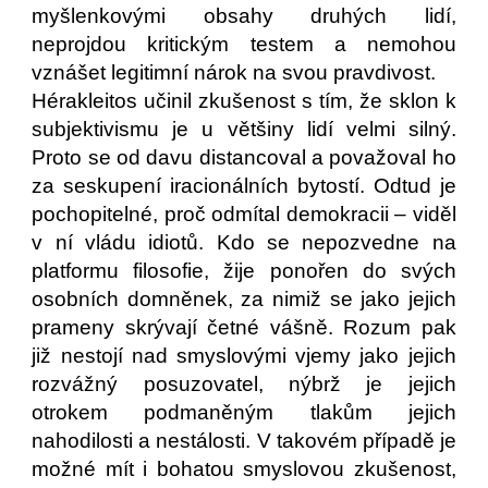
myšlenkovými obsahy druhých lidí,
neprojdou kritickým testem a nemohou
vznášet legitimní nárok na svou pravdivost.
Hérakleitos učinil zkušenost s tím, že sklon k
subjektivismu je u většiny lidí velmi silný.
Proto se od davu distancoval a považoval ho
za seskupení iracionálních bytostí. Odtud je
pochopitelné, proč odmítal demokracii – viděl
v ní vládu idiotů. Kdo se nepozvedne na
platformu filosofie, žije ponořen do svých
osobních domněnek, za nimiž se jako jejich
prameny skrývají četné vášně. Rozum pak
již nestojí nad smyslovými vjemy jako jejich
rozvážný posuzovatel, nýbrž je jejich
otrokem podmaněným tlakům jejich
nahodilosti a nestálosti. V takovém případě je
možné mít i bohatou smyslovou zkušenost,