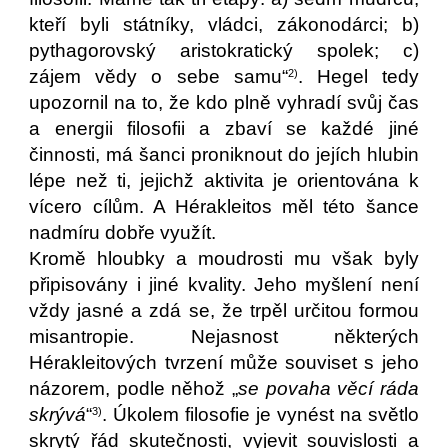
kteří byli státníky, vládci, zákonodárci; b)
pythagorovský aristokratický spolek; c)
zájem vědy o sebe samu“
. Hegel tedy
2)
upozornil na to, že kdo plně vyhradí svůj čas
a energii filosofii a zbaví se každé jiné
činnosti, má šanci proniknout do jejích hlubin
lépe než ti, jejichž aktivita je orientována k
vícero cílům. A Hérakleitos měl této šance
nadmíru dobře využít.
Kromě hloubky a moudrosti mu však byly
připisovány i jiné kvality. Jeho myšlení není
vždy jasné a zdá se, že trpěl určitou formou
misantropie. Nejasnost některých
Hérakleitových tvrzení může souviset s jeho
názorem, podle něhož „
se povaha věcí ráda
skrývá
“
. Úkolem filosofie je vynést na světlo
3)
skrytý řád skutečnosti, vyjevit souvislosti a