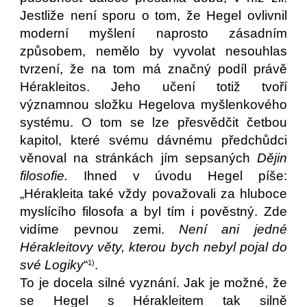
Jestliže není sporu o tom, že Hegel ovlivnil
moderní myšlení naprosto zásadním
způsobem, nemělo by vyvolat nesouhlas
tvrzení, že na tom má značný podíl právě
Hérakleitos. Jeho učení totiž tvoří
významnou složku Hegelova myšlenkového
systému. O tom se lze přesvědčit četbou
kapitol, které svému dávnému předchůdci
věnoval na stránkách jím sepsaných
Dějin
filosofie.
Ihned v úvodu Hegel píše:
„Hérakleita také vždy považovali za hluboce
myslícího filosofa a byl tím i pověstný. Zde
vidíme pevnou zemi.
Není ani jedné
Hérakleitovy věty, kterou bych nebyl pojal do
své Logiky
“
.
1)
To je docela silné vyznání. Jak je možné, že
se Hegel s Hérakleitem tak silně