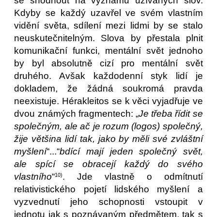
se shodnout na významu užívaných slov.
Kdyby se každý uzavřel ve svém vlastním
vidění světa, sdílení mezi lidmi by se stalo
neuskutečnitelným. Slova by přestala plnit
komunikační funkci, mentální svět jednoho
by byl absolutně cizí pro mentální svět
druhého. Avšak každodenní styk lidí je
dokladem, že žádná soukromá pravda
neexistuje. Hérakleitos se k věci vyjadřuje ve
dvou známých fragmentech: „
Je třeba řídit se
společným, ale ač je rozum (logos) společný,
žije většina lidí tak, jako by měli své zvláštní
myšlení
“...“
bdící mají jeden společný svět,
ale spící se obracejí každý do svého
vlastního
“
. Jde vlastně o odmítnutí
10)
relativistického pojetí lidského myšlení a
vyzvednutí jeho schopnosti vstoupit v
jednotu jak s poznávaným předmětem, tak s