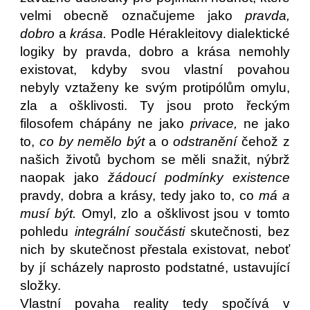
velmi obecně označujeme jako
pravda,
dobro
a
krása.
Podle Hérakleitovy dialektické
logiky by pravda, dobro a krása nemohly
existovat, kdyby svou vlastní povahou
nebyly vztaženy ke svým protipólům omylu,
zla a ošklivosti. Ty jsou proto řeckým
filosofem chápány ne jako
privace,
ne jako
to,
co by nemělo být
a o
odstranění
čehož z
našich životů bychom se měli snažit, nýbrž
naopak jako
žádoucí podmínky existence
pravdy, dobra a krásy, tedy jako to, co
má a
musí být.
Omyl, zlo a ošklivost jsou v tomto
pohledu
integrální součásti
skutečnosti, bez
nich by skutečnost přestala existovat, neboť
by jí scházely naprosto podstatné, ustavující
složky.
Vlastní povaha reality tedy spočívá v