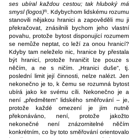
ses ubíral každou cestou; tak hluboký má
smysl (logos)
. Kdybychom lidskému rozumu
8)
stanovili nějakou hranici a zapověděli mu ji
překračovat, znásilnili bychom jeho vlastní
povahu, protože bytost disponující rozumem
se nemůže neptat, co leží za onou hranicí?
Kdyby tam neleželo nic, hranice by přestala
být hranicí, protože hraničit lze pouze s
něčím, a ne s ničím. „Hranici duše“, tj.
poslední limit její činnosti, nelze nalézt. Jen
nekonečno je to, k čemu se rozumná bytost
ubírá jako ke svému cíli. Nekonečno je a
není „předmětem“ lidského směřování – je,
protože každé omezení je jím nutně
překonáváno, není, protože jakožto
nekonečné není znázornitelné něčím
konkrétním, co by toto směřování orientovalo