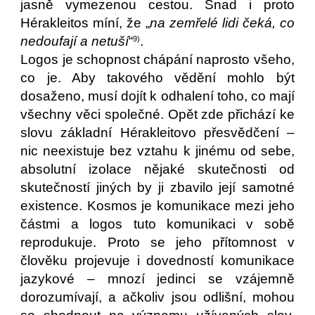
jasně vymezenou cestou. Snad i proto
Hérakleitos míní, že „
na zemřelé lidi čeká, co
nedoufají a netuší
“
.
9)
Logos je schopnost chápání naprosto všeho,
co je. Aby takového vědění mohlo být
dosaženo, musí dojít k odhalení toho, co mají
všechny věci společné. Opět zde přichází ke
slovu základní Hérakleitovo přesvědčení –
nic neexistuje bez vztahu k jinému od sebe,
absolutní izolace nějaké skutečnosti od
skutečností jiných by ji zbavilo její samotné
existence. Kosmos je komunikace mezi jeho
částmi a logos tuto komunikaci v sobě
reprodukuje. Proto se jeho přítomnost v
člověku projevuje i dovedností komunikace
jazykové – mnozí jedinci se vzájemně
dorozumívají, a ačkoliv jsou odlišní, mohou