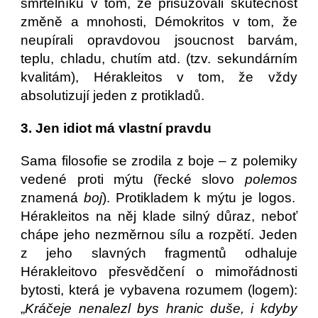
smrtelníků v tom, že přisuzovali skutečnost
změně a mnohosti, Démokritos v tom, že
neupírali opravdovou jsoucnost barvám,
teplu, chladu, chutím atd. (tzv. sekundárním
kvalitám), Hérakleitos v tom, že vždy
absolutizují jeden z protikladů.
3. Jen idiot má vlastní pravdu
Sama filosofie se zrodila z boje – z polemiky
vedené proti mýtu (řecké slovo
polemos
znamená
boj
). Protikladem k mýtu je logos.
Hérakleitos na něj klade silný důraz, neboť
chápe jeho nezměrnou sílu a rozpětí. Jeden
z jeho slavných fragmentů odhaluje
Hérakleitovo přesvědčení o mimořádnosti
bytosti, která je vybavena rozumem (logem):
„
Kráčeje nenalezl bys hranic duše, i kdyby