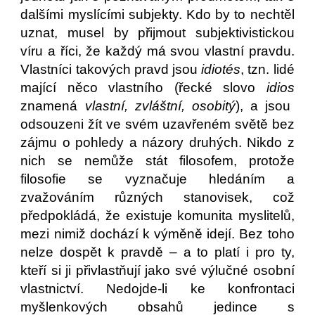
dalšími myslícími subjekty. Kdo by to nechtěl
uznat, musel by přijmout subjektivistickou
víru a říci, že každý má svou vlastní pravdu.
Vlastníci takových pravd jsou
idiotés
, tzn. lidé
mající něco vlastního (řecké slovo
idios
znamená
vlastní, zvláštní, osobitý
), a jsou
odsouzeni žít ve svém uzavřeném světě bez
zájmu o pohledy a názory druhých. Nikdo z
nich se nemůže stát filosofem, protože
filosofie se vyznačuje hledáním a
zvažováním různých stanovisek, což
předpokládá, že existuje komunita myslitelů,
mezi nimiž dochází k výměně idejí. Bez toho
nelze dospět k pravdě – a to platí i pro ty,
kteří si ji přivlastňují jako své výlučné osobní
vlastnictví. Nedojde-li ke konfrontaci
myšlenkových obsahů jedince s