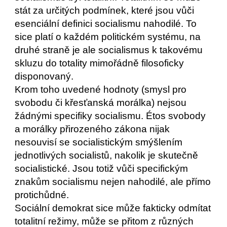
stát za určitých podmínek, které jsou vůči 
esenciální definici socialismu nahodilé. To 
sice platí o každém politickém systému, na 
druhé straně je ale socialismus k takovému 
skluzu do totality mimořádně filosoficky 
disponovaný. 
Krom toho uvedené hodnoty (smysl pro 
svobodu či křesťanská morálka) nejsou 
žádnými specifiky socialismu. Étos svobody 
a morálky přirozeného zákona nijak 
nesouvisí se socialistickým smýšlením 
jednotlivých socialistů, nakolik je skutečně 
socialistické. Jsou totiž vůči specifickým 
znakům socialismu nejen nahodilé, ale přímo 
protichůdné.   
Sociální demokrat sice může fakticky odmítat 
totalitní režimy, může se přitom z různých 