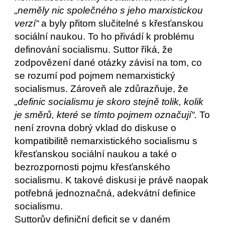
„neměly nic společného s jeho marxistickou 
verzí“ 
a byly přitom slučitelné s křesťanskou 
sociální naukou. To ho přivádí k problému 
definování socialismu. Suttor říká, že 
zodpovězení dané otázky závisí na tom, co 
se rozumí pod pojmem nemarxistický 
socialismus. Zároveň ale zdůrazňuje, že 
„definic socialismu je skoro stejně tolik, kolik 
je směrů, které se tímto pojmem označují“.
 To 
není zrovna dobrý vklad do diskuse o 
kompatibilitě nemarxistického socialismu s 
křesťanskou sociální naukou a také o 
bezrozpornosti pojmu křesťanského 
socialismu. K takové diskusi je právě naopak 
potřebná jednoznačná, adekvátní definice 
socialismu.
Suttorův definiční deficit se v daném 