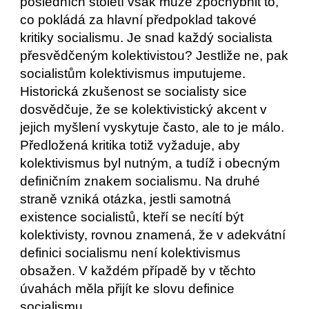
posledních století však může zpochybnit to, 
co pokládá za hlavní předpoklad takové 
kritiky socialismu. Je snad každý socialista 
přesvědčeným kolektivistou? Jestliže ne, pak 
socialistům kolektivismus imputujeme. 
Historická zkušenost se socialisty sice 
dosvědčuje, že se kolektivistický akcent v 
jejich myšlení vyskytuje často, ale to je málo. 
Předložená kritika totiž vyžaduje, aby 
kolektivismus byl nutným, a tudíž i obecným 
definičním znakem socialismu. Na druhé 
straně vzniká otázka, jestli samotná 
existence socialistů, kteří se necítí být 
kolektivisty, rovnou znamená, že v adekvátní 
definici socialismu není kolektivismus 
obsažen. V každém případě by v těchto 
úvahách měla přijít ke slovu definice 
socialismu.