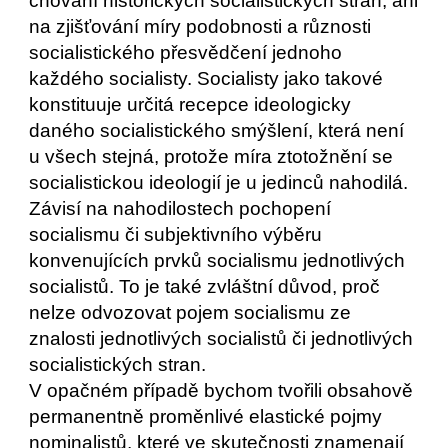
chování historických socialistických stran, ani 
na zjišťování míry podobnosti a různosti 
socialistického přesvědčení jednoho 
každého socialisty. Socialisty jako takové 
konstituuje určitá recepce ideologicky 
daného socialistického smýšlení, která není 
u všech stejná, protože míra ztotožnění se 
socialistickou ideologií je u jedinců nahodilá. 
Závisí na nahodilostech pochopení 
socialismu či subjektivního výběru 
konvenujících prvků socialismu jednotlivých 
socialistů. To je také zvláštní důvod, proč 
nelze odvozovat pojem socialismu ze 
znalosti jednotlivých socialistů či jednotlivých 
socialistických stran. 
V opačném případě bychom tvořili obsahově 
permanentně proměnlivé elastické pojmy 
nominalistů, které ve skutečnosti znamenají 