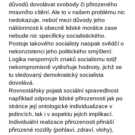
důvodů dovolávat svobody či přirozeného 
mravního cítění. Ale to v našem problému nic 
nedokazuje, neboť mezi důvody jeho 
náklonnosti k obecně lidské morálce zase 
nebude nic specificky socialistického.  
Postoje takového socialisty naopak svědčí o 
nekonzistenci jeho politického smýšlení. 
Logika nesporných znaků socialismu totiž 
nekompromisně vytěsňuje hodnoty, jichž se 
tu sledovaný demokratický socialista 
dovolává. 
Rovnostářsky pojatá sociální spravedlnost 
například odporuje lidské přirozenosti jak po 
stránce její ontologické individualizace v 
jedincích, tak i v aspektu jejích implikací. 
Individuální realizace přirozenosti přináší 
přirozené rozdíly (pohlaví, zdraví, vlohy), 