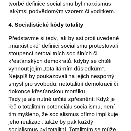
tvorbě definice socialismu byl marxismus 
jakýmsi podvědomým vzorem či vodítkem.
4. Socialistické kódy totality
Představme si tedy, jak by asi proti uvedené 
„marxistické“ definici socialismu protestovali 
stoupenci netotalitních sociálních či 
křesťanských demokratů, kdyby se chtěli 
vyhnout jejím „totalitárním důsledkům“. 
Nejspíš by poukazovali na jejich nesporný 
smysl pro svobodu, netotalitní demokracii či 
dokonce křesťanskou morálku.
Tady je ale nutné určité zpřesnění: Když je 
řeč o totalitním potenciálu socialismu, není 
tím myšleno, že socialismus přímo implikuje 
jeho realizaci, takže by pak každý 
socialismus byl totalitní. Totalitním se může 