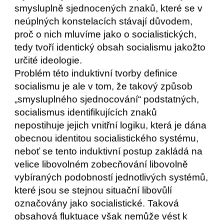
smysluplně sjednocených znaků, které se v 
neúplných konstelacích stávají důvodem, 
proč o nich mluvíme jako o socialistických, 
tedy tvoří identický obsah socialismu jakožto 
určité ideologie.
Problém této induktivní tvorby definice 
socialismu je ale v tom, že takový způsob 
„smysluplného sjednocování“ podstatných, 
socialismus identifikujících znaků 
nepostihuje jejich vnitřní logiku, která je dána 
obecnou identitou socialistického systému, 
neboť se tento induktivní postup zakládá na 
velice libovolném zobecňování libovolně 
vybíraných podobností jednotlivých systémů, 
které jsou se stejnou situační libovůlí 
označovány jako socialistické. Taková 
obsahová fluktuace však nemůže vést k 