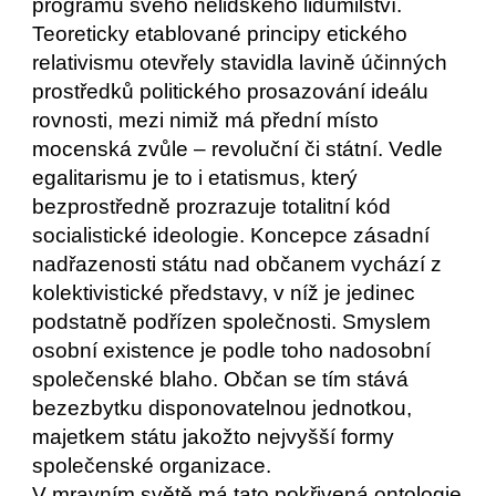
programů svého nelidského lidumilství.  
Teoreticky etablované principy etického 
relativismu otevřely stavidla lavině účinných 
prostředků politického prosazování ideálu 
rovnosti, mezi nimiž má přední místo 
mocenská zvůle – revoluční či státní. Vedle 
egalitarismu je to i etatismus, který 
bezprostředně prozrazuje totalitní kód 
socialistické ideologie. Koncepce zásadní 
nadřazenosti státu nad občanem vychází z 
kolektivistické představy, v níž je jedinec 
podstatně podřízen společnosti. Smyslem 
osobní existence je podle toho nadosobní 
společenské blaho. Občan se tím stává 
bezezbytku disponovatelnou jednotkou, 
majetkem státu jakožto nejvyšší formy 
společenské organizace. 
V mravním světě má tato pokřivená ontologie 