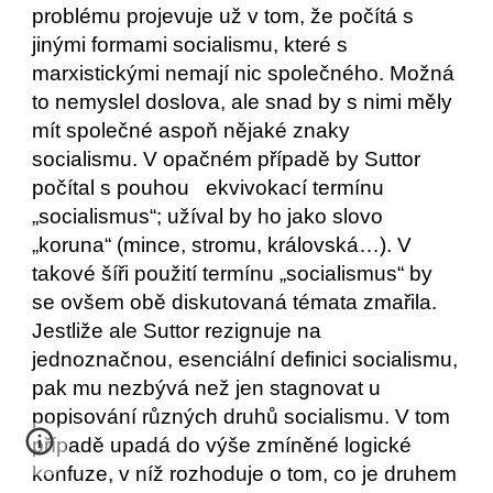
problému projevuje už v tom, že počítá s 
jinými formami socialismu, které s 
marxistickými nemají nic společného. Možná 
to nemyslel doslova, ale snad by s nimi měly 
mít společné aspoň nějaké znaky 
socialismu. V opačném případě by Suttor 
počítal s pouhou   ekvivokací termínu 
„socialismus“; užíval by ho jako slovo 
„koruna“ (mince, stromu, královská…). V 
takové šíři použití termínu „socialismus“ by 
se ovšem obě diskutovaná témata zmařila.
Jestliže ale Suttor rezignuje na 
jednoznačnou, esenciální definici socialismu, 
pak mu nezbývá než jen stagnovat u 
popisování různých druhů socialismu. V tom 
případě upadá do výše zmíněné logické 
konfuze, v níž rozhoduje o tom, co je druhem 