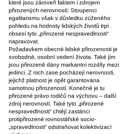
které jsou zároveň faktem i zdrojem 
přirozených nerovností. Stoupenci 
egalitarismu však v důsledku zúženého 
pohledu na hodnoty lidských životů trpí 
obsesí tyto „přirozené nespravedlnosti“ 
napravovat.
Požadavkem obecné lidské přirozenosti je 
svobodné, osobní vedení života. Také jím 
jsou přirozeně dány markantní rozdíly mezi 
jedinci. Z nich zase pocházejí nerovnosti, 
jejichž platnost je opět garantována 
samotnou přirozeností. Konečně je tu 
přirozené právo rodičů na výchovu – další 
zdroj nerovností. Také tyto „přirozené 
nespravedlnosti“ chtějí zastánci 
protipřirozené rovnostářské socio-
„spravedlnosti“ odstraňovat kolektivizací 