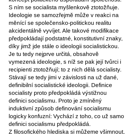
S ním se socialista myšlenkově ztotožňuje. 
Ideologie se samozřejmě může v reakci na 
měnící se společensko-politickou realitu 
akcidentálně vyvíjet. Ale takové modifikace 
předpokládají podstatné, konstitutivní znaky, 
díky jimž jde stále o ideologii socialistickou.
Je tu tedy nejprve určitá, obsahově 
vymezená ideologie, s níž se pak její tvůrci i 
recipienti ztotožňují; to z nich dělá socialisty. 
Stávají se tedy jimi v závislosti na už dané, 
definibilní socialistické ideologii. Definice 
socialisty proto předpokládá výstižnou 
definici socialismu. Proto je zmíněný 
induktivní způsob definování socialismu 
logicky konfuzní: Vychází z toho, co už samo 
definici socialismu předpokládá. 
Z filosofického hlediska si můžeme všimnout, 