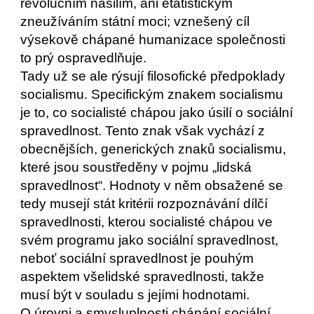
revolučním násilím, ani etatistickým 
zneužíváním státní moci; vznešený cíl 
výsekově chápané humanizace společnosti 
to prý ospravedlňuje.
Tady už se ale rýsují filosofické předpoklady 
socialismu. Specifickým znakem socialismu 
je to, co socialisté chápou jako úsilí o sociální 
spravedlnost. Tento znak však vychází z 
obecnějších, generických znaků socialismu, 
které jsou soustředěny v pojmu „lidská 
spravedlnost“. Hodnoty v něm obsažené se 
tedy musejí stát kritérii rozpoznávání dílčí 
spravedlnosti, kterou socialisté chápou ve 
svém programu jako sociální spravedlnost, 
neboť sociální spravedlnost je pouhým 
aspektem všelidské spravedlnosti, takže 
musí být v souladu s jejími hodnotami.   
O úrovni a smysluplnosti chápání sociální 