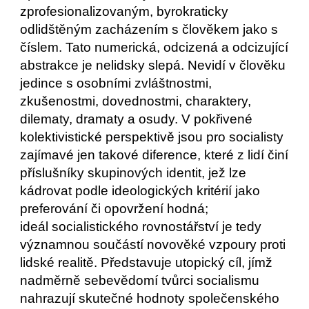
zprofesionalizovaným, byrokraticky 
odlidštěným zacházením s člověkem jako s 
číslem. Tato numerická, odcizená a odcizující 
abstrakce je nelidsky slepá. Nevidí v člověku 
jedince s osobními zvláštnostmi, 
zkušenostmi, dovednostmi, charaktery, 
dilematy, dramaty a osudy. V pokřivené 
kolektivistické perspektivě jsou pro socialisty 
zajímavé jen takové diference, které z lidí činí 
příslušníky skupinových identit, jež lze 
kádrovat podle ideologických kritérií jako 
preferování či opovržení hodná;   
ideál socialistického rovnostářství je tedy 
významnou součástí novověké vzpoury proti 
lidské realitě. Představuje utopický cíl, jímž 
nadměrně sebevědomí tvůrci socialismu 
nahrazují skutečné hodnoty společenského 