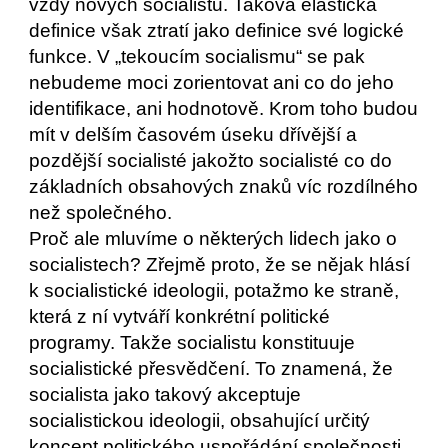
vždy nových socialistů. Taková elastická 
definice však ztratí jako definice své logické 
funkce. V „tekoucím socialismu“ se pak 
nebudeme moci zorientovat ani co do jeho 
identifikace, ani hodnotově. Krom toho budou 
mít v delším časovém úseku dřívější a 
pozdější socialisté jakožto socialisté co do 
základních obsahových znaků víc rozdílného 
než společného. 
Proč ale mluvíme o některých lidech jako o 
socialistech? Zřejmě proto, že se nějak hlásí 
k socialistické ideologii, potažmo ke straně, 
která z ní vytváří konkrétní politické 
programy. Takže socialistu konstituuje 
socialistické přesvědčení. To znamená, že 
socialista jako takový akceptuje 
socialistickou ideologii, obsahující určitý 
koncept politického uspořádání společnosti. 