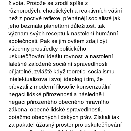
života. Protože se zrodil spíše z 
různorodých, chaotických a reaktivních vášní 
než z poctivé reflexe, přehánějí socialisté jak 
jeho bezmála planetární důležitost, tak i 
význam svých receptů k nastolení humánní 
společnosti. Pak se jim ovšem zdají být 
všechny prostředky politického 
uskutečňování ideálu rovnosti a nastolení 
falešně založené sociální spravedlnosti 
přijatelné, zvláště když teoretici socialismu 
intelektualizovali svoji ideologii tím, že 
převzali z moderní filosofie konsenzuální 
negaci lidské přirozenosti a následně i 
negaci přirozeného obecného mravního 
zákona, obecné lidské spravedlnosti, 
potažmo obecných lidských práv. Získali tak 
za pakatel úžasný prostor pro uskutečňování 