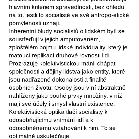
hlavním kritériem spravedlnosti, bez ohledu 
na to, jestli to socialisté ve své antropo-etické 
pomýlenosti uznají. 
Inherentní bludy socialistů o lidském bytí se 
soustřeďují v jejich amputovaném, 
zploštělém pojmu lidské individuality, který je 
matoucí replikací druhové rovnosti lidí. 
Prozrazuje kolektivistickou mánii chápat 
společnosti a dějiny lidstva jako entity, které 
jsou nadřazené dokonalosti a finalitě 
osobních životů. Osoby jsou v ní abstraktně 
nahlíženy jako pouhé prvky množiny, v níž 
mají své účely i smysl vlastní existence. 
Kolektivistická optika tlačí socialisty k 
odosobňujícímu vnímání lidí a k 
odosobněnému vztahování k nim. To se 
optimálně uskutečňuje 