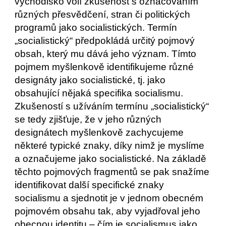
východisko volí zkušenost s označováním 
různých přesvědčení, stran či politických 
programů jako socialistických. Termín 
„socialistický“ předpokládá určitý pojmový 
obsah, který mu dává jeho význam. Tímto 
pojmem myšlenkově identifikujeme různé 
designáty jako socialistické, tj. jako 
obsahující nějaká specifika socialismu.
Zkušeností s užíváním termínu „socialistický“ 
se tedy zjišťuje, že v jeho různých 
designátech myšlenkově zachycujeme 
některé typické znaky, díky nimž je myslíme 
a označujeme jako socialistické. Na základě 
těchto pojmových fragmentů se pak snažíme 
identifikovat další specifické znaky 
socialismu a sjednotit je v jednom obecném 
pojmovém obsahu tak, aby vyjadřoval jeho 
obecnou identitu – čím je socialismus jako 