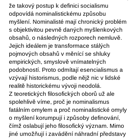
že takový postup k definici socialismu 
odpovídá nominalistickému způsobu 
myšlení. Nominalisté mají chronický problém 
s objektivitou pevně daných myšlenkových 
obsahů, o následných rozporech nemluvě. 
Jejich ideálem je transformace stálých 
pojmových obsahů v měnící se shluky 
empirických, smyslově vnímatelných 
podobností. Proto odmítají esencialismus a 
vzývají historismus, podle nějž nic v lidské 
realitě historickému vývoji neodolá.
Z teoretických filosofických oborů už ale 
spolehlivě víme, proč je nominalismus 
fatálním omylem a proč nominalistické omyly 
o myšlení korumpují i způsoby definování, 
čímž oslabují jeho filosofický význam. Mimo 
jiné umožňují i zavádění náhradní představy 