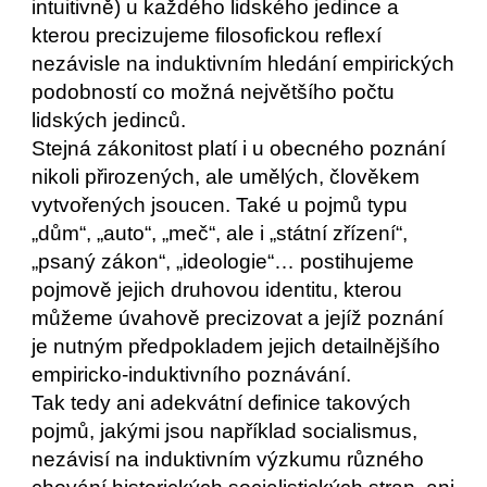
intuitivně) u každého lidského jedince a 
kterou precizujeme filosofickou reflexí 
nezávisle na induktivním hledání empirických 
podobností co možná největšího počtu 
lidských jedinců. 
Stejná zákonitost platí i u obecného poznání 
nikoli přirozených, ale umělých, člověkem 
vytvořených jsoucen. Také u pojmů typu 
„dům“, „auto“, „meč“, ale i „státní zřízení“, 
„psaný zákon“, „ideologie“… postihujeme 
pojmově jejich druhovou identitu, kterou 
můžeme úvahově precizovat a jejíž poznání 
je nutným předpokladem jejich detailnějšího 
empiricko-induktivního poznávání.    
Tak tedy ani adekvátní definice takových 
pojmů, jakými jsou například socialismus, 
nezávisí na induktivním výzkumu různého 