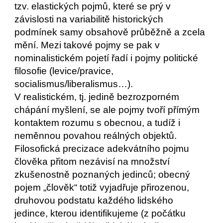
tzv. elastických pojmů, které se prý v 
závislosti na variabilitě historických 
podmínek samy obsahově průběžně a zcela 
mění. Mezi takové pojmy se pak v 
nominalistickém pojetí řadí i pojmy politické 
filosofie (levice/pravice, 
socialismus/liberalismus…). 
V realistickém, tj. jedině bezrozporném 
chápání myšlení, se ale pojmy tvoří přímým 
kontaktem rozumu s obecnou, a tudíž i 
neměnnou povahou reálných objektů. 
Filosofická precizace adekvátního pojmu 
člověka přitom nezávisí na množství 
zkušenostně poznaných jedinců; obecný 
pojem „člověk“ totiž vyjadřuje přirozenou, 
druhovou podstatu každého lidského 
jedince, kterou identifikujeme (z počátku 