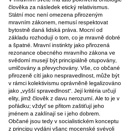
člověka za následek etický relativismus. 
Státní moc není omezena přirozeným 
mravním zákonem, nemusí respektovat 
bytostně daná lidská práva. Mocní od 
základu rozhodují o tom, co je mravně dobré 
a špatné. Mravní instinkty jako přirozená 
rezonance obecného mravního zákona ve 
svědomí musejí být principiálně otupovány, 
umlčovány a převychovány. Vše, co občané 
přirozeně cítí jako nespravedlnost, může být 
v rámci kolektivismu oprávněně legalizováno 
jako „vyšší spravedlnost“. Její kritéria určují 
elity, jimž člověk z davu nerozumí. Ale to je v 
pořádku; vždyť se přitom zaštiťují jeho 
jménem a zaklínají se i jeho dobrem. 
Občané jsou tedy v socialistickém konceptu 
z principu vydáni všanc mocenské svévoli 