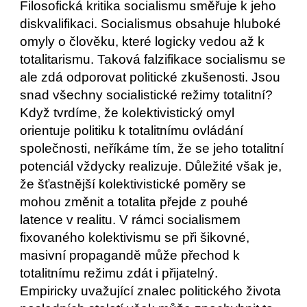
Filosofická kritika socialismu směřuje k jeho 
diskvalifikaci. Socialismus obsahuje hluboké 
omyly o člověku, které logicky vedou až k 
totalitarismu. Taková falzifikace socialismu se 
ale zdá odporovat politické zkušenosti. Jsou 
snad všechny socialistické režimy totalitní? 
Když tvrdíme, že kolektivistický omyl 
orientuje politiku k totalitnímu ovládání 
společnosti, neříkáme tím, že se jeho totalitní 
potenciál vždycky realizuje. Důležité však je, 
že šťastnější kolektivistické poměry se 
mohou změnit a totalita přejde z pouhé 
latence v realitu. V rámci socialismem 
fixovaného kolektivismu se při šikovné, 
masivní propagandě může přechod k 
totalitnímu režimu zdát i přijatelný.
Empiricky uvažující znalec politického života 