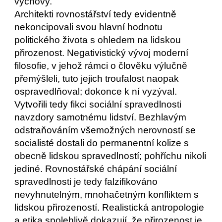
výchovy.
Architekti rovnostářství tedy evidentně 
nekoncipovali svou hlavní hodnotu 
politického života s ohledem na lidskou 
přirozenost. Negativistický vývoj moderní 
filosofie, v jehož rámci o člověku výlučně 
přemýšleli, tuto jejich troufalost naopak 
ospravedlňoval; dokonce k ní vyzýval. 
Vytvořili tedy fikci sociální spravedlnosti 
navzdory samotnému lidství. Bezhlavým 
odstraňováním všemožných nerovností se 
socialisté dostali do permanentní kolize s 
obecně lidskou spravedlností; pohříchu nikoli 
jediné. Rovnostářské chápání sociální 
spravedlnosti je tedy falzifikováno 
nevyhnutelným, mnohačetným konfliktem s 
lidskou přirozeností. Realistická antropologie 
a etika spolehlivě dokazují, že přirozenost je 