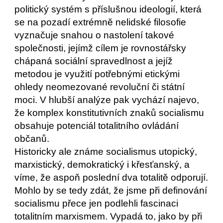
politický systém s příslušnou ideologií, která 
se na pozadí extrémně nelidské filosofie 
vyznačuje snahou o nastolení takové 
společnosti, jejímž cílem je rovnostářsky 
chápaná sociální spravedlnost a jejíž 
metodou je využití potřebnými etickými 
ohledy neomezované revoluční či státní 
moci. V hlubší analýze pak vychází najevo, 
že komplex konstitutivních znaků socialismu 
obsahuje potenciál totalitního ovládání 
občanů.
Historicky ale známe socialismus utopický, 
marxistický, demokratický i křesťanský, a 
víme, že aspoň poslední dva totalitě odporují. 
Mohlo by se tedy zdát, že jsme při definování 
socialismu přece jen podlehli fascinaci 
totalitním marxismem. Vypadá to, jako by při 