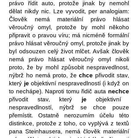
právo řídit auto, protože jinak by nemohl
dělat nikdy nic. Lze vyvodit, per analogiam:
Člověk nemá materiální právo hlásat
věroučný omyl, protože by mohl někoho
připravit o pravou víru; má nicméně formální
právo hlásat věroučný omyl, protože jinak by
byl odsouzen celý život mlčet. Avšak člověk
nemá právo hlásat věroučný omyl nikoli
proto, že by mohl způsobit nespravedlnost,
nýbrž ho nemá proto, že
chce
přivodit stav,
který
je
objektivní nespravedlností (i když on
to nechápe). Naproti tomu řidič auta
nechce
přivodit stav, který
je
objektivní
nespravedlností, nýbrž se chce pouze
přemístit. Ostatně nerozumím účelu této
distinkce, protože z toho, co vyplývá z textů
pana Steinhausera, nemá člověk materiální