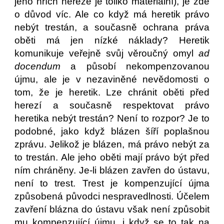
jeho hřích hereze je toliko materiální), je zde
o důvod víc. Ale co když má heretik právo
nebýt trestán, a současně ochrana práva
oběti má jen nízké náklady? Heretik
komunikuje veřejně svůj věroučný omyl
ad
docendum
a působí nekompenzovanou
újmu, ale je v nezaviněné nevědomosti o
tom, že je heretik. Lze chránit oběti před
herezí a současně respektovat právo
heretika nebýt trestán? Není to rozpor? Je to
podobné, jako když blázen šíří poplašnou
zprávu. Jelikož je blázen, má právo nebýt za
to trestán. Ale jeho oběti mají právo být před
ním chráněny. Je-li blázen zavřen do ústavu,
není to trest. Trest je kompenzující újma
způsobená původci nespravedlnosti. Účelem
zavření blázna do ústavu však není způsobit
mu kompenzující újmu, i když se to tak na