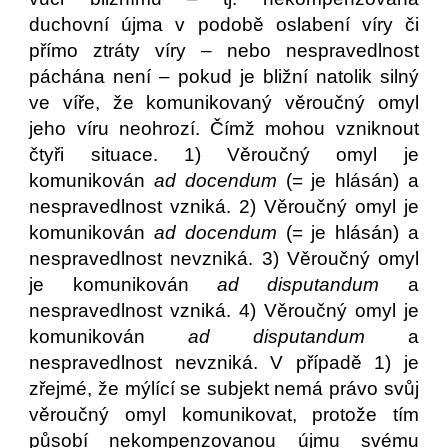
duchovní újma v podobě oslabení víry či
přímo ztráty víry – nebo nespravedlnost
páchána není – pokud je bližní natolik silný
ve víře, že komunikovaný věroučný omyl
jeho víru neohrozí. Čímž mohou vzniknout
čtyři situace. 1) Věroučný omyl je
komunikován
ad docendum
(= je hlásán) a
nespravedlnost vzniká. 2) Věroučný omyl je
komunikován
ad docendum
(= je hlásán) a
nespravedlnost nevzniká. 3) Věroučný omyl
je komunikován
ad disputandum
a
nespravedlnost vzniká. 4) Věroučný omyl je
komunikován
ad disputandum
a
nespravedlnost nevzniká. V případě 1) je
zřejmé, že mýlící se subjekt nemá právo svůj
věroučný omyl komunikovat, protože tím
působí nekompenzovanou újmu svému