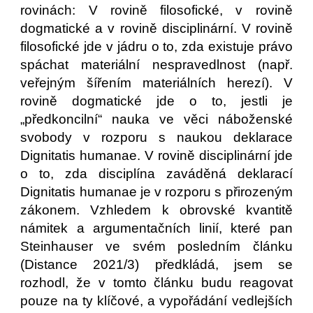
rovinách: V rovině filosofické, v rovině
dogmatické a v rovině disciplinární. V rovině
filosofické jde v jádru o to, zda existuje právo
spáchat materiální nespravedlnost (např.
veřejným šířením materiálních herezí). V
rovině dogmatické jde o to, jestli je
„předkoncilní“ nauka ve věci náboženské
svobody v rozporu s naukou deklarace
Dignitatis humanae. V rovině disciplinární jde
o to, zda disciplína zaváděná deklarací
Dignitatis humanae je v rozporu s přirozeným
zákonem. Vzhledem k obrovské kvantitě
námitek a argumentačních linií, které pan
Steinhauser ve svém posledním článku
(Distance 2021/3) předkládá, jsem se
rozhodl, že v tomto článku budu reagovat
pouze na ty klíčové, a vypořádání vedlejších