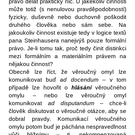
právo dělat prakticky nic. U jakékoliv činnosti
může totiž (s nenulovou pravděpodobností)
fyzicky, duševně nebo duchovně poškodit
druhého člověka nebo sám sebe. Na
jakoukoliv činnost existuje tedy v logice textů
pana Steinhausera nanejvýš pouze formální
právo. Je-li tomu tak, proč tedy činit distinkci
mezi formálním a materiálním právem na
nějakou činnost?
Obecně lze říct, že věroučný omyl lze
komunikovat buď
ad docendum
– v tom
případě lze hovořit o
hlásání
věroučného
omylu – nebo lze věroučný omyl
komunikovat
ad disputandum
– chce-li
člověk diskutovat o věroučné otázce, aby se
dobral pravdy. Komunikací věroučného
omylu potom buď je páchána nespravedlnost
vůči bližnímu – tj. nekompenzovaná