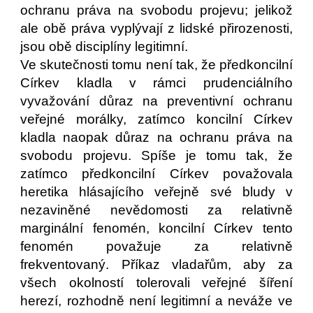
ochranu práva na svobodu projevu; jelikož
ale obě práva vyplývají z lidské přirozenosti,
jsou obě disciplíny legitimní.
Ve skutečnosti tomu není tak, že předkoncilní
Církev kladla v rámci prudenciálního
vyvažování důraz na preventivní ochranu
veřejné morálky, zatímco koncilní Církev
kladla naopak důraz na ochranu práva na
svobodu projevu. Spíše je tomu tak, že
zatímco předkoncilní Církev považovala
heretika hlásajícího veřejně své bludy v
nezaviněné nevědomosti za relativně
marginální fenomén, koncilní Církev tento
fenomén považuje za relativně
frekventovaný. Příkaz vladařům, aby za
všech okolností tolerovali veřejné šíření
herezí, rozhodně není legitimní a neváže ve