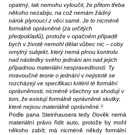
opatrný, tak nemohu vyloučit, že přitom třeba 
někoho nezabiju, na což nemám žádný 
nárok plynoucí z věci samé. Je to nicméně 
formálně oprávněné (za určitých 
předpokladů), protože v opačném případě 
bych v životě nemohl dělat vůbec nic – coby 
omylný subjekt, který nemá plnou kontrolu 
nad následky svého jednáni ani nad jejich 
případnou materiální nespravedlností. Ty 
mravoučné teorie o jednání v nejistotě se 
rozcházejí ve specifikaci kritérií té formální 
oprávněnosti, nicméně všechny se shodují v 
tom, že existují formálně oprávněné skutky, 
které nejsou materiálně oprávněné.
1)
Podle pana Steinhausera tedy člověk nemá
materiální právo řídit auto, protože by mohl
někoho zabít; má nicméně někdy formální