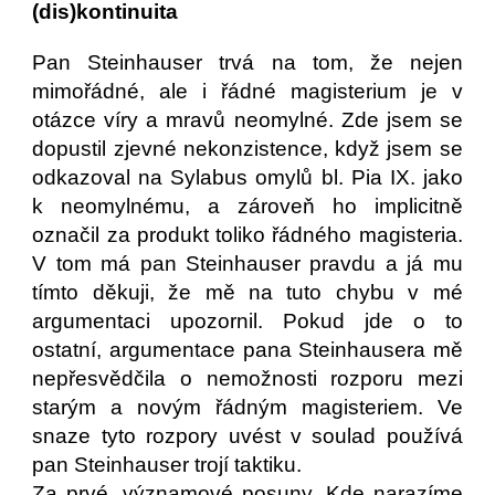
(dis)kontinuita
Pan Steinhauser trvá na tom, že nejen
mimořádné, ale i řádné magisterium je v
otázce víry a mravů neomylné. Zde jsem se
dopustil zjevné nekonzistence, když jsem se
odkazoval na Sylabus omylů bl. Pia IX. jako
k neomylnému, a zároveň ho implicitně
označil za produkt toliko řádného magisteria.
V tom má pan Steinhauser pravdu a já mu
tímto děkuji, že mě na tuto chybu v mé
argumentaci upozornil. Pokud jde o to
ostatní, argumentace pana Steinhausera mě
nepřesvědčila o nemožnosti rozporu mezi
starým a novým řádným magisteriem. Ve
snaze tyto rozpory uvést v soulad používá
pan Steinhauser trojí taktiku.
Za prvé, významové posuny. Kde narazíme