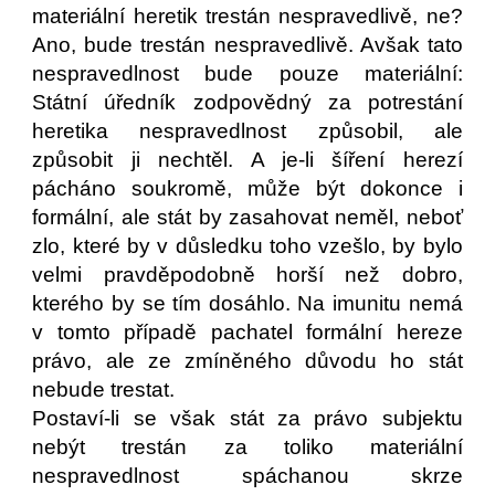
materiální heretik trestán nespravedlivě, ne?
Ano, bude trestán nespravedlivě. Avšak tato
nespravedlnost bude pouze materiální:
Státní úředník zodpovědný za potrestání
heretika nespravedlnost způsobil, ale
způsobit ji nechtěl. A je-li šíření herezí
pácháno soukromě, může být dokonce i
formální, ale stát by zasahovat neměl, neboť
zlo, které by v důsledku toho vzešlo, by bylo
velmi pravděpodobně horší než dobro,
kterého by se tím dosáhlo. Na imunitu nemá
v tomto případě pachatel formální hereze
právo, ale ze zmíněného důvodu ho stát
nebude trestat.
Postaví-li se však stát za právo subjektu
nebýt trestán za toliko materiální
nespravedlnost spáchanou skrze