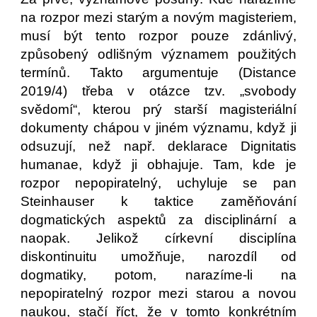
na rozpor mezi starým a novým magisteriem,
musí být tento rozpor pouze zdánlivý,
způsobený odlišným významem použitých
termínů. Takto argumentuje (Distance
2019/4) třeba v otázce tzv. „svobody
svědomí“, kterou prý starší magisteriální
dokumenty chápou v jiném významu, když ji
odsuzují, než např. deklarace Dignitatis
humanae, když ji obhajuje. Tam, kde je
rozpor nepopiratelný, uchyluje se pan
Steinhauser k taktice zaměňování
dogmatických aspektů za disciplinární a
naopak. Jelikož církevní disciplína
diskontinuitu umožňuje, narozdíl od
dogmatiky, potom, narazíme-li na
nepopiratelný rozpor mezi starou a novou
naukou, stačí říct, že v tomto konkrétním