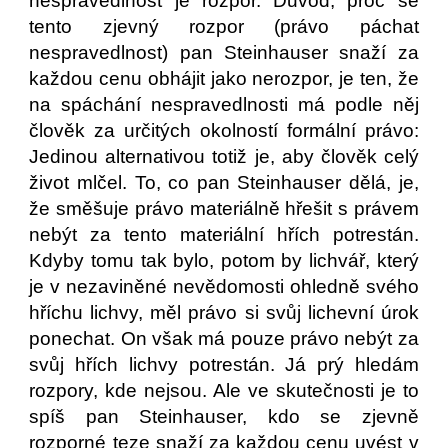
nespravedlnost je rozpor. Důvod, proč se
tento zjevný rozpor (právo páchat
nespravedlnost) pan Steinhauser snaží za
každou cenu obhájit jako nerozpor, je ten, že
na spáchání nespravedlnosti má podle něj
člověk za určitých okolností formální právo:
Jedinou alternativou totiž je, aby člověk celý
život mlčel. To, co pan Steinhauser dělá, je,
že směšuje právo materiálně hřešit s právem
nebýt za tento materiální hřích potrestán.
Kdyby tomu tak bylo, potom by lichvář, který
je v nezaviněné nevědomosti ohledně svého
hříchu lichvy, měl právo si svůj lichevní úrok
ponechat. On však má pouze právo nebýt za
svůj hřích lichvy potrestán. Já prý hledám
rozpory, kde nejsou. Ale ve skutečnosti je to
spíš pan Steinhauser, kdo se zjevně
rozporné teze snaží za každou cenu uvést v