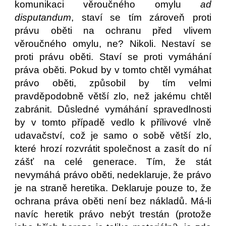
komunikaci věroučného omylu
ad
disputandum
, staví se tím zároveň proti
právu oběti na ochranu před vlivem
věroučného omylu, ne? Nikoli. Nestaví se
proti právu oběti. Staví se proti vymáhání
práva oběti. Pokud by v tomto chtěl vymáhat
právo oběti, způsobil by tím velmi
pravděpodobně větší zlo, než jakému chtěl
zabránit. Důsledné vymáhání spravedlnosti
by v tomto případě vedlo k přílivové vlně
udavačství, což je samo o sobě větší zlo,
které hrozí rozvrátit společnost a zasít do ní
zášť na celé generace. Tím, že stát
nevymáhá právo oběti, nedeklaruje, že právo
je na straně heretika. Deklaruje pouze to, že
ochrana práva oběti není bez nákladů. Má-li
navíc heretik právo nebýt trestán (protože