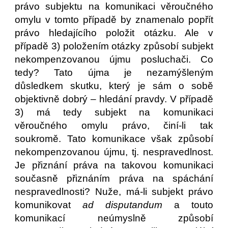
právo subjektu na komunikaci věroučného
omylu v tomto případě by znamenalo popřít
právo hledajícího položit otázku. Ale v
případě 3) položením otázky způsobí subjekt
nekompenzovanou újmu posluchači. Co
tedy? Tato újma je nezamýšleným
důsledkem skutku, který je sám o sobě
objektivně dobrý – hledání pravdy. V případě
3) má tedy subjekt na komunikaci
věroučného omylu právo, činí-li tak
soukromě. Tato komunikace však způsobí
nekompenzovanou újmu, tj. nespravedlnost.
Je přiznání práva na takovou komunikaci
současně přiznáním práva na spáchání
nespravedlnosti? Nuže, má-li subjekt právo
komunikovat
ad disputandum
a touto
komunikací neúmyslně způsobí