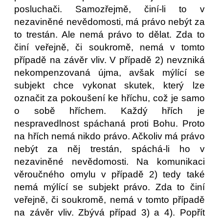
posluchači. Samozřejmě, činí-li to v
nezaviněné nevědomosti, má právo nebýt za
to trestán. Ale nemá právo to dělat. Zda to
činí veřejně, či soukromě, nemá v tomto
případě na závěr vliv. V případě 2) nevzniká
nekompenzovaná újma, avšak mýlící se
subjekt chce vykonat skutek, který lze
označit za pokoušení ke hříchu, což je samo
o sobě hříchem. Každý hřích je
nespravedlnost spáchaná proti Bohu. Proto
na hřích nemá nikdo právo. Ačkoliv má právo
nebýt za něj trestán, spáchá-li ho v
nezaviněné nevědomosti. Na komunikaci
věroučného omylu v případě 2) tedy také
nemá mýlící se subjekt právo. Zda to činí
veřejně, či soukromě, nemá v tomto případě
na závěr vliv. Zbývá případ 3) a 4). Popřít