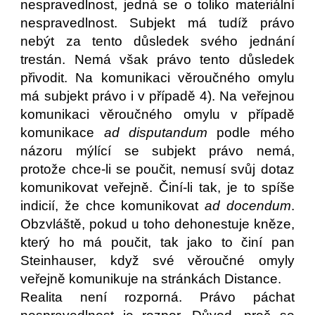
nespravedlnost, jedná se o toliko materiální
nespravedlnost. Subjekt má tudíž právo
nebýt za tento důsledek svého jednání
trestán. Nemá však právo tento důsledek
přivodit. Na komunikaci věroučného omylu
má subjekt právo i v případě 4). Na veřejnou
komunikaci věroučného omylu v případě
komunikace
ad disputandum
podle mého
názoru mýlící se subjekt právo nemá,
protože chce-li se poučit, nemusí svůj dotaz
komunikovat veřejně. Činí-li tak, je to spíše
indicií, že chce komunikovat
ad docendum
.
Obzvláště, pokud u toho dehonestuje kněze,
který ho má poučit, tak jako to činí pan
Steinhauser, když své věroučné omyly
veřejně komunikuje na stránkách Distance.
Realita není rozporná. Právo páchat