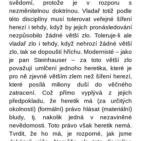
svědomí, protože je v rozporu s
nezměnitelnou doktrínou. Vladař totiž podle
této disciplíny musí tolerovat veřejné šíření
herezí i tehdy, když by jejich pronásledování
nezpůsobilo žádné větší zlo. Toleruje-li ale
vladař zlo i tehdy, když nehrozí žádné větší
zlo, tak se dopouští hříchu. Modernisté – jako
je pan Steinhauser – za toto větší zlo
považují umlčení jednoho heretika, které je
pro ně zjevně větším zlem než šíření herezí,
které posílá miliony duší do věčného
zatracení. Což přímo vyplývá z jejich
předpokladu, že heretik má (za určitých
okolností) (formální) právo hlásat (materiální)
bludy, tj. nakolik jedná v nezaviněné
nevědomosti. Toto právo však heretik nemá.
Tvrdit, že ho má, je rozporné, jak jsme