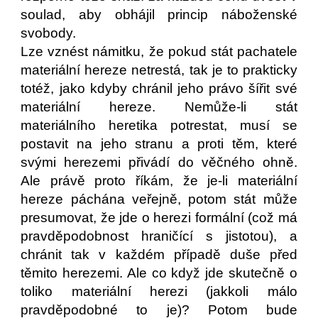
soulad, aby obhájil princip náboženské
svobody.
Lze vznést námitku, že pokud stát pachatele
materiální hereze netrestá, tak je to prakticky
totéž, jako kdyby chránil jeho právo šířit své
materiální hereze. Nemůže-li stát
materiálního heretika potrestat, musí se
postavit na jeho stranu a proti těm, které
svými herezemi přivádí do věčného ohně.
Ale právě proto říkám, že je-li materiální
hereze páchána veřejně, potom stát může
presumovat, že jde o herezi formální (což má
pravděpodobnost hraničící s jistotou), a
chránit tak v každém případě duše před
těmito herezemi. Ale co když jde skutečně o
toliko materiální herezi (jakkoli málo
pravděpodobné to je)? Potom bude