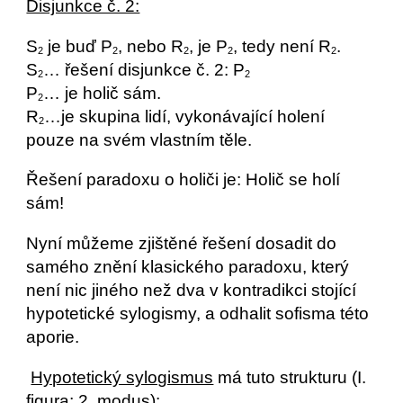
Disjunkce č. 2:
S
 je buď P
, nebo R
, je P
, tedy není R
.
2
2
2
2
2
S
… řešení disjunkce č. 2: P
2
2
P
… je holič sám.
2
R
…je skupina lidí, vykonávající holení 
2
pouze na svém vlastním těle.
Řešení paradoxu o holiči je: Holič se holí 
sám!
Nyní můžeme zjištěné řešení dosadit do 
samého znění klasického paradoxu, který 
není nic jiného než dva v kontradikci stojící 
hypotetické sylogismy, a odhalit sofisma této 
aporie.
Hypotetický sylogismus
 má tuto strukturu (I. 
figura; 2. modus):