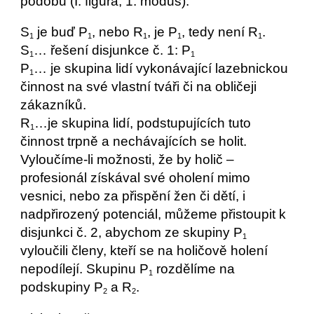
podobu (I. figura; 1. modus): 
S
 je buď P
, nebo R
, je P
, tedy není R
.
1
1
1
1
1
S
… řešení disjunkce č. 1: P
1
1
P
… je skupina lidí vykonávající lazebnickou 
1
činnost na své vlastní tváři či na obličeji 
zákazníků.
R
…je skupina lidí, podstupujících tuto 
1
činnost trpně a nechávajících se holit.
Vyloučíme-li možnosti, že by holič – 
profesionál získával své oholení mimo 
vesnici, nebo za přispění žen či dětí, i 
nadpřirozený potenciál, můžeme přistoupit k 
disjunkci č. 2, abychom ze skupiny P
1
vyloučili členy, kteří se na holičově holení 
nepodílejí. Skupinu P
 rozdělíme na 
1
podskupiny P
 a R
.           
2
2