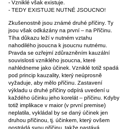
- Vzniklé však existuje.
- TEDY EXISTUJE NUTNÉ JSOUCNO!
Zkušenostně jsou známé druhé příčiny. Ty 
jsou však odkázány na první – na Příčinu. 
Tíha důkazu leží v nutném vztahu 
nahodilého jsoucna k jsoucnu nutnému. 
Pravda se ozřejmí zdůrazněním kauzální 
souvislosti vzniklého jsoucna, které 
nahlédneme jako účinek. Vzniklé totiž spadá 
pod princip kauzality, který neúprosně 
vyžaduje, aby mělo příčinu. Zastavení 
výkladu u druhé příčiny odpírá uvedení u 
každého účinku jeho korelát – příčinu. Kdyby 
totiž implikace v maior (v první premise) 
neplatila, vykládal by se daný účinek jen 
druhou příčinou, tj. účinkem, který ovšem 
postrádá svou příčinu, takže nastává 