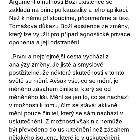
Argument o nutnosti Boží existence se 
zakládá na principu kauzality a jeho aplikaci. 
Než k němu přistoupíme, připomeňme si text 
Tomášova důkazu Boží existence ze změny, 
který lze využít pro případ agnostické privace 
oponenta a její odstranění.
 „První a nejzřejmější cesta vychází z 
analýzy změny. Je jisté a smyslově 
postižitelné, že některé skutečnosti v tomto 
světě se mění. Avšak vše, co se mění, je 
měněno zásahem činitele, který se od 
měněného liší. Mění se jen to, co se nachází 
v možnosti k tomu, čím se stává; aktivně 
mění pouze činitel, který se sám nachází v 
uskutečnění. Z možnosti však nic nemůže 
být převedeno do uskutečnění než zásahem 
nějakého jsoucna, které je v uskutečnění. 