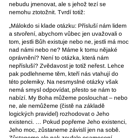
nebudu jmenovat, ale s jehož tezí se 
nemohu ztotožnit. Tvrdí totiž:
„Málokdo si klade otázku: Přísluší nám lidem 
a stvoření, abychom vůbec jen uvažovali o 
tom, jestli Bůh existuje nebo ne, jestli má moc 
nad námi nebo ne? Máme k tomu nějaké 
oprávnění? Není to otázka, která nám 
nepřísluší? Zvědavost je totiž neřest. Lehce 
pak podlehneme těm, kteří nás vtahují do 
této polemiky. Na nesmyslné otázky však 
nemá smysl odpovídat, přesto se nám to 
nabízí. My Boha můžeme poslouchat – nebo 
ne, ale nemůžeme (čistě na základě 
logických pravidel) rozhodovat o Jeho 
existenci. … Pokud popřeme Jeho existenci, 
Jeho moc, zůstaneme závislí jen na sobě. 
Zůstaneme ale pak zoufale osamocení, 