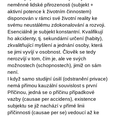
neměnné lidské přirozenosti (subjekt + 
aktivní potence k životním činnostem) 
disponován v rámci své životní reality ke 
svému neustálému zdokonalování a rozvoji. 
Esenciálně je subjekt konstantní. Kvalifikují 
ho akcidenty, tj. sekundární určení (habity), 
zkvalitňující myšlení a jednání osoby, která 
se jimi vyvíjí v osobnost. Člověk se tedy 
nerozvíjí v tom, čím je, ale ve svých 
možnostech (schopnostech), jimiž on sám 
není.
I když samo studijní úsilí (odstranění privace) 
nemá přímou kauzální souvislost s první 
Příčinou, jedná se o příčinu případkové 
vazby (causae per accidens), existence 
subjektu se již nachází v přímé linii 
příčinnosti (causae per se) vedoucí až ke 