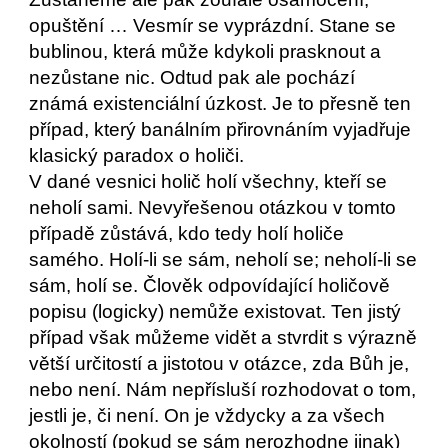
opuštění … Vesmír se vyprázdní. Stane se 
bublinou, která může kdykoli prasknout a 
nezůstane nic. Odtud pak ale pochází 
známá existenciální úzkost. Je to přesně ten 
případ, který banálním přirovnáním vyjadřuje 
klasický paradox o holiči. 
V dané vesnici holič holí všechny, kteří se 
neholí sami. Nevyřešenou otázkou v tomto 
případě zůstává, kdo tedy holí holiče 
samého. Holí-li se sám, neholí se; neholí-li se 
sám, holí se. Člověk odpovídající holičově 
popisu (logicky) nemůže existovat. Ten jistý 
případ však můžeme vidět a stvrdit s výrazně 
větší určitostí a jistotou v otázce, zda Bůh je, 
nebo není. Nám nepřísluší rozhodovat o tom, 
jestli je, či není. On je vždycky a za všech 
okolností (pokud se sám nerozhodne jinak) 