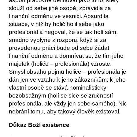
aspoň pracovně definovat jako toho, který 
slouží od sebe jiné osobě, zpravidla za 
finanční odměnu ve vesnici. Absurdita 
situace, v níž by holič holil sebe jako 
profesionál a negoval, že se tak holí sám, 
snadno vyplyne z rozporu, když si za 
provedenou práci bude od sebe žádat 
finanční odměnu a domnívat se, že tím jeho 
majetek (holiče – profesionála) vzroste.
Smysl obsahu pojmu holiče – profesionála je 
dán jen ve vztahu k jeho zákazníkům; k jeho 
vlastní osobě se stává nominalisticky 
bezobsažným (holí se sice se zručností 
profesionála, ale vždy jen sebe samého). Nic 
nebrání tomu, aby takový člověk existoval.
Důkaz Boží existence