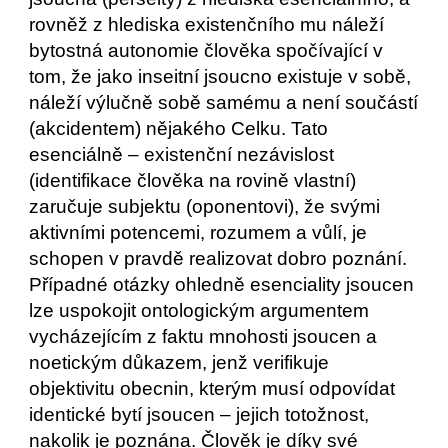
rovněž z hlediska existenčního mu náleží 
bytostná autonomie člověka spočívající v 
tom, že jako inseitní jsoucno existuje v sobě, 
náleží výlučně sobě samému a není součástí 
(akcidentem) nějakého Celku. Tato 
esenciálně – existenční nezávislost 
(identifikace člověka na rovině vlastní) 
zaručuje subjektu (oponentovi), že svými 
aktivními potencemi, rozumem a vůlí, je 
schopen v pravdě realizovat dobro poznání.
Případné otázky ohledně esenciality jsoucen 
lze uspokojit ontologickým argumentem 
vycházejícím z faktu mnohosti jsoucen a 
noetickým důkazem, jenž verifikuje 
objektivitu obecnin, kterým musí odpovídat 
identické bytí jsoucen – jejich totožnost, 
nakolik je poznána. Člověk je díky své 