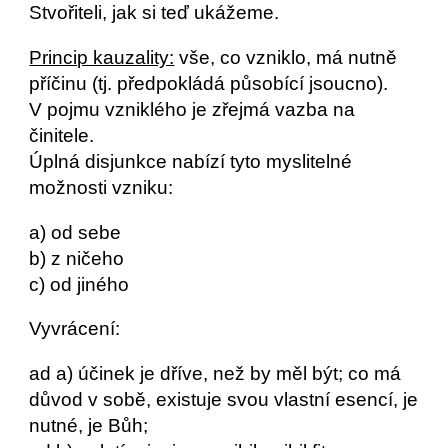
Stvořiteli, jak si teď ukážeme.
Princip kauzality:
 vše, co vzniklo, má nutně 
příčinu (tj. předpokládá působící jsoucno).
V pojmu vzniklého je zřejmá vazba na 
činitele.
Úplná disjunkce nabízí tyto myslitelné 
možnosti vzniku:
a) od sebe
b) z ničeho
c) od jiného
Vyvrácení:
ad a) účinek je dříve, než by měl být; co má 
důvod v sobě, existuje svou vlastní esencí, je 
nutné, je Bůh;