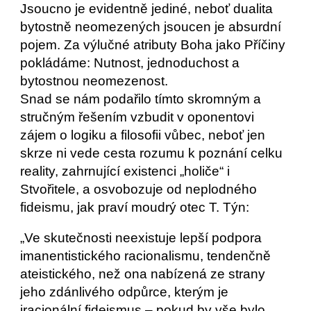
Jsoucno je evidentně jediné, neboť dualita 
bytostně neomezených jsoucen je absurdní 
pojem. Za výlučné atributy Boha jako Příčiny 
pokládáme: Nutnost, jednoduchost a 
bytostnou neomezenost.
Snad se nám podařilo tímto skromným a 
stručným řešením vzbudit v oponentovi 
zájem o logiku a filosofii vůbec, neboť jen 
skrze ni vede cesta rozumu k poznání celku 
reality, zahrnující existenci „holiče“ i 
Stvořitele, a osvobozuje od neplodného 
fideismu, jak praví moudrý otec T. Týn:
„Ve skutečnosti neexistuje lepší podpora 
imanentistického racionalismu, tendenčně 
ateistického, než ona nabízená ze strany 
jeho zdánlivého odpůrce, kterým je 
iracionální fideismus – pokud by vše bylo 