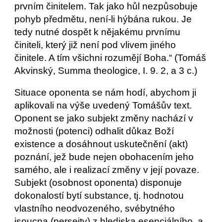
prvním činitelem. Tak jako hůl nezpůsobuje 
pohyb předmětu, není-li hýbána rukou. Je 
tedy nutné dospět k nějakému prvnímu 
činiteli, který již není pod vlivem jiného 
činitele. A tím všichni rozumějí Boha.“ (Tomáš 
Akvinský, Summa theologice, I. 9. 2, a 3 c.)
Situace oponenta se nám hodí, abychom ji 
aplikovali na výše uvedený Tomášův text. 
Oponent se jako subjekt změny nachází v 
možnosti (potenci) odhalit důkaz Boží 
existence a dosáhnout uskutečnění (akt) 
poznání, jež bude nejen obohacením jeho 
samého, ale i realizací změny v její povaze. 
Subjekt (osobnost oponenta) disponuje 
dokonalostí bytí substance, tj. hodnotou 
vlastního neodvozeného, svébytného 
jsoucna (perseity) z hlediska esenciálního, a 