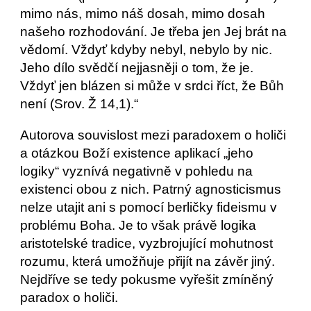
mimo nás, mimo náš dosah, mimo dosah 
našeho rozhodování. Je třeba jen Jej brát na 
vědomí. Vždyť kdyby nebyl, nebylo by nic. 
Jeho dílo svědčí nejjasněji o tom, že je. 
Vždyť jen blázen si může v srdci říct, že Bůh 
není (Srov. Ž 14,1).“
Autorova souvislost mezi paradoxem o holiči 
a otázkou Boží existence aplikací „jeho 
logiky“ vyznívá negativně v pohledu na 
existenci obou z nich. Patrný agnosticismus 
nelze utajit ani s pomocí berličky fideismu v 
problému Boha. Je to však právě logika 
aristotelské tradice, vyzbrojující mohutnost 
rozumu, která umožňuje přijít na závěr jiný. 
Nejdříve se tedy pokusme vyřešit zmíněný 
paradox o holiči.