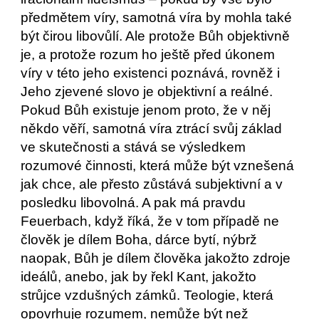
předmětem víry, samotná víra by mohla také 
být čirou libovůlí. Ale protože Bůh objektivně 
je, a protože rozum ho ještě před úkonem 
víry v této jeho existenci poznává, rovněž i 
Jeho zjevené slovo je objektivní a reálné. 
Pokud Bůh existuje jenom proto, že v něj 
někdo věří, samotná víra ztrácí svůj základ 
ve skutečnosti a stává se výsledkem 
rozumové činnosti, která může být vznešená 
jak chce, ale přesto zůstává subjektivní a v 
posledku libovolná. A pak má pravdu 
Feuerbach, když říká, že v tom případě ne 
člověk je dílem Boha, dárce bytí, nýbrž 
naopak, Bůh je dílem člověka jakožto zdroje 
ideálů, anebo, jak by řekl Kant, jakožto 
strůjce vzdušných zámků. Teologie, která 
opovrhuje rozumem, nemůže být než 