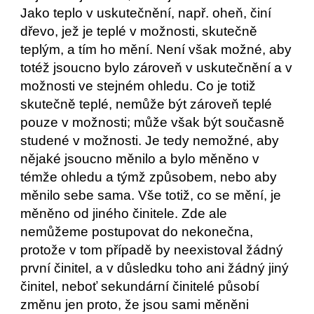
Jako teplo v uskutečnění, např. oheň, činí 
dřevo, jež je teplé v možnosti, skutečně 
teplým, a tím ho mění. Není však možné, aby 
totéž jsoucno bylo zároveň v uskutečnění a v 
možnosti ve stejném ohledu. Co je totiž 
skutečně teplé, nemůže být zároveň teplé 
pouze v možnosti; může však být současně 
studené v možnosti. Je tedy nemožné, aby 
nějaké jsoucno měnilo a bylo měněno v 
témže ohledu a týmž způsobem, nebo aby 
měnilo sebe sama. Vše totiž, co se mění, je 
měněno od jiného činitele. Zde ale 
nemůžeme postupovat do nekonečna, 
protože v tom případě by neexistoval žádný 
první činitel, a v důsledku toho ani žádný jiný 
činitel, neboť sekundární činitelé působí 
změnu jen proto, že jsou sami měněni 