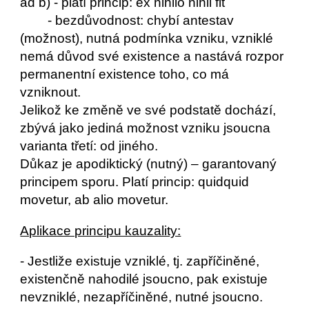
ad b) - platí princip: ex nihilo nihil fit
- bezdůvodnost: chybí antestav 
(možnost), nutná podmínka vzniku, vzniklé 
nemá důvod své existence a nastává rozpor 
permanentní existence toho, co má 
vzniknout.
Jelikož ke změně ve své podstatě dochází, 
zbývá jako jediná možnost vzniku jsoucna 
varianta třetí: od jiného.
Důkaz je apodiktický (nutný) – garantovaný 
principem sporu. Platí princip: quidquid 
movetur, ab alio movetur.
Aplikace principu kauzality:
- Jestliže existuje vzniklé, tj. zapříčiněné, 
existenčně nahodilé jsoucno, pak existuje 
nevzniklé, nezapříčiněné, nutné jsoucno.