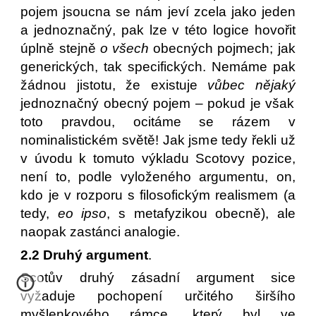
pojem jsoucna se nám jeví zcela jako jeden
a jednoznačný, pak lze v této logice hovořit
úplně stejně
o všech
obecných pojmech; jak
generických, tak specifických. Nemáme pak
žádnou jistotu, že existuje
vůbec nějaký
jednoznačný obecný pojem – pokud je však
toto pravdou, ocitáme se rázem v
nominalistickém světě! Jak jsme tedy řekli už
v úvodu k tomuto výkladu Scotovy pozice,
není to, podle vyloženého argumentu, on,
kdo je v rozporu s filosofickým realismem (a
tedy,
eo ipso
, s metafyzikou obecně), ale
naopak zastánci analogie.
2.2 Druhý argument
.
Scotův druhý zásadní argument sice
vyžaduje pochopení určitého širšího
myšlenkového rámce, který byl ve