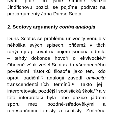
Nyní, poté, co jsme stručně vyložili
Jindřichovu pozici, se pojďme podívat na
protiargumenty Jana Dunse Scota.
2. Scotovy argumenty
contra analogia
Duns Scotus se problému univocity věnuje v
několika svých spisech, přičemž v těch
raných ji aplikovat na pojem jsoucna odmítá
– tehdy dokonce hovoří o ekvivocitě.
9)
Obecně však vešel Scotus do všeobecného
povědomí historiků filosofie jako ten, kdo
oproti tradiční
analogii zavedl
univocitu
10)
transcendentálních termínů.
Takto jej
11)
interpretovala pozdější scotistická škola
a v
12)
této interpretaci byla jeho pozice jádrem
sporu mezi pozdně-středověkými a
renesančními tomisty a scotisty. Zmíněná