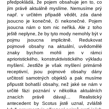
předpokládá, že pojem obsahuje jen to, co
jím právě aktuálně myslíme. Nemusíme prý
např. v určitém případě vědět, zda dané
jsoucno je konečné, či nekonečné. Pojem
jsoucna nám o tom nic neříká. Ale z toho
ještě neplyne, že by tyto mody nemohly být v
pojmu jsoucna implicitně. Redukovat
pojmové obsahy na aktuální, uvědomělé
znaky bychom mohli jen v rámci
aprioristického, konstruktivistického výkladu
myšlení. Jestliže je však myšlení primárně
receptivní, jsou pojmové obsahy dány
určitostí samotných objektů a pak musíme
připustit bohatší obsahy, než jaké se nám v
určité fázi poznání v několika aktuálních
znacích právě dávají… Realistický
antecedent by Scotus jistě uznal, zvláště