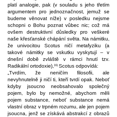
platí analogie, pak (v souladu s jeho třetím
argumentem pro jednoznačnost, jemuž se
budeme věnovat níže) v posledku nejsme
schopni o Bohu poznat vůbec nic; což má
ovšem destruktivní důsledky pro veškeré
naše křesťanské chápání světa. Na námitku,
že univocitou Scotus ničí metafyziku (a
takové námitky se vskutku vyskytují – v
dnešní době zvláště v rámci hnutí tzv.
Radikální ortodoxie),
Scotus odpovídá:
16)
„Tvrdím, že neničím filosofii, ale
nevyhnutelně ji ničí ti, kteří tvrdí opak. Neboť
kdyby jsoucno neobsahovalo společný
pojem, bylo by nemožné, abychom měli
pojem substance, neboť substance nemá
vlastní obraz v trpném rozumu, ale jen pojem
jsoucna, jenž se získává abstrakcí z obrazů