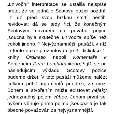
„univoční“ interpretace se ustálila nejspíše
proto, že se jedná o Scotovu pozici pozdní,
již už před svou brzkou smrtí nestihl
revidovat; dá se tedy říci, že konečným
Scotovým názorem na povahu pojmu
jsoucna byla skutečně univocita spíše než
cokoli jiného.
Nejvýznamnější pasáží, v níž
13)
je tento názor prezentován, je 3. distinkce 1.
knihy
Ordinatio
neboli
Komentáře k
Sentencím
Petra Lombardského,
jíž se při
14)
následujícím výkladu Scotovy pozice
budeme držet. V této pasáži můžeme nalézt
celkem pět
argumentů pro tezi, že mezi
15)
Bohem a stvořením může existovat
nějaký
jednoznačný pojem
vůbec
. Jenom první se
ovšem věnuje přímo pojmu
jsoucna
a je tak
obecně považován za nejvýznamnější.