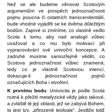
Než se ale budeme věnovat Scotovým
argumentům ve prospěch jednoznačnosti
pojmu jsoucna či ostatních transcendentálií,
bude vhodné vyjádřit se ke dvěma důležitým
bodům. Zaprvé si zmíníme, co vlastně vedlo
Scota k tomu, aby nad analogií vůbec
uvažoval a co mu bylo motivací při
vypracovávání své univoční koncepce. A
zadruhé musíme samozřejmě vědět, co
Scotova jednoznačnost vůbec znamená;
tedy co je vlastně Scotovou intencí,
dokazuje-li jednoznačnost pojmů
označujících Boha i stvoření.
K prvnímu bodu
: Univocita je podle Scota
nutná k přežití metafyzické vědy jako takové,
a zvláště té její oblasti, jež se zabývá Bohem,
to jest tzv. „přirozené teologie“. Jestliže totiž