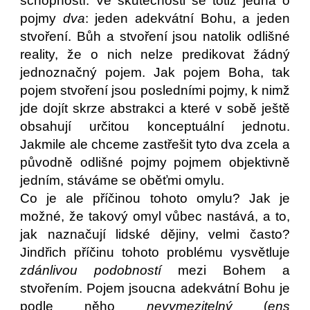
schopností. Ve skutečnosti se totiž jedná o
pojmy
dva
: jeden adekvátní Bohu, a jeden
stvoření. Bůh a stvoření jsou natolik odlišné
reality, že o nich nelze predikovat žádný
jednoznačný pojem. Jak pojem Boha, tak
pojem stvoření jsou posledními pojmy, k nimž
jde dojít skrze abstrakci a které v sobě ještě
obsahují určitou konceptuální jednotu.
Jakmile ale chceme zastřešit tyto dva zcela a
původně odlišné pojmy pojmem objektivně
jedním, stáváme se oběťmi omylu.
Co je ale příčinou tohoto omylu? Jak je
možné, že takový omyl vůbec nastává, a to,
jak naznačují lidské dějiny, velmi často?
Jindřich příčinu tohoto problému vysvětluje
zdánlivou podobností
mezi Bohem a
stvořením. Pojem jsoucna adekvátní Bohu je
podle něho
nevymezitelný
(
ens