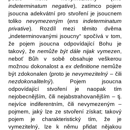
indeterminatum negative
), zatímco pojem
jsoucna adekvátní pro stvoření je jsoucnem
toliko
nevymezeným
(
ens indeterminatum
privative
). Rozdíl mezi těmito dvěma
„indeterminovanými jsoucny“ spočívá v tom,
že pojem jsoucna odpovídající Bohu je
takový, že
nemůže být dále nijak vymezen
,
neboť Bůh v sobě obsahuje veškerou
možnou dokonalost a
ex definitione
nemůže
být zdokonalen (proto je
nevymezitelný
– čili
nezdokonalitelný
). Pojem jsoucna
odpovídající stvoření je naopak tím
nejobecnějším, čili nejabstrahovanějším – tj.
nejvíce indiferentním, čili nevymezeným –
pojmem, jaký lze ze stvoření získat; takový
pojem je charakteristický tím, že je
vymezitelný, lze k němu přidat nějakou