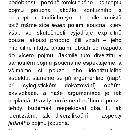
podobnost pozdně-tomistického konceptu
pojmu jsoucna jakožto konfuzního s
konceptem Jindřichovým. I podle tomistů
totiž máme sice
jeden
pojem jsoucna, který
však ve skutečnosti vyjadřuje explicitně
pouze jakousi proporci čili vztah – jeho
implicitní, i když aktuální, obsah se rozpadá
do vícero pojmů. Jakmile tuto diverzitu v
samotném pojmu jsoucna nerespektujeme, a
všímáme si pouze jeho identizujícího
aspektu, staneme se při argumentaci (např.
při sylogistickém dokazování) oběťmi
ekvivokace, a naše argumentace je tak
neplatná. Pravdy můžeme dosáhnout pouze
tehdy, budeme-li respektovat oba, tj. jak
identizační, tak diverzifikační – aspekty
jediného
pojmu jsoucna.