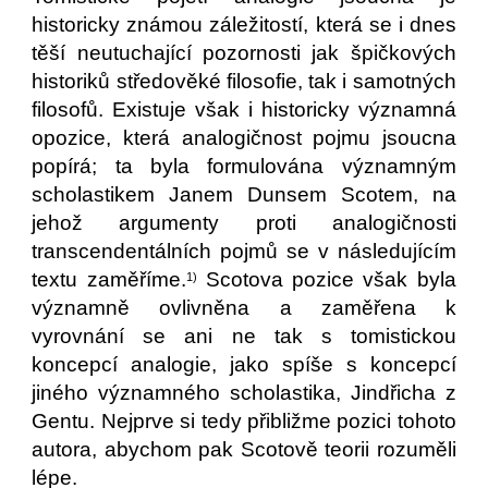
historicky známou záležitostí, která se i dnes
těší neutuchající pozornosti jak špičkových
historiků středověké filosofie, tak i samotných
filosofů. Existuje však i historicky významná
opozice, která analogičnost pojmu jsoucna
popírá; ta byla formulována významným
scholastikem Janem Dunsem Scotem, na
jehož argumenty proti analogičnosti
transcendentálních pojmů se v následujícím
textu zaměříme.
Scotova pozice však byla
1)
významně ovlivněna a zaměřena k
vyrovnání se ani ne tak s tomistickou
koncepcí analogie, jako spíše s koncepcí
jiného významného scholastika, Jindřicha z
Gentu. Nejprve si tedy přibližme pozici tohoto
autora, abychom pak Scotově teorii rozuměli
lépe.