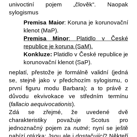
univoctiní pojem „člověk“. Naopak
sylogismus
Premisa Maior
: Koruna je korunovační
klenot (MaP).
Premisa Minor
: Platidlo v České
republice je koruna (SaM).
Konkluze:
Platidlo v České republice je
korunovační klenot (SaP).
neplatí, přestože je formálně validní (jedná
se, stejně jako v předchozím sylogismu, o
první figuru modu Barbara); a to právě z
důvodu ekvivokace ve středním termínu
(
fallacio aequivocationis
).
Zdá se zřejmé, že uvedené dvě
charakteristiky považuje Scotus pro
jednoznačný pojem za
nutné
; nyní se ještě
nabízí otázka: Jsou ale i
dostačující
? Někteří