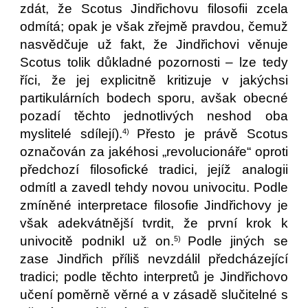
zdát, že Scotus Jindřichovu filosofii zcela
odmítá; opak je však zřejmě pravdou, čemuž
nasvědčuje už fakt, že Jindřichovi věnuje
Scotus tolik důkladné pozornosti – lze tedy
říci, že jej explicitně kritizuje v jakýchsi
partikulárních bodech sporu, avšak obecné
pozadí těchto jednotlivých neshod oba
myslitelé sdílejí).
Přesto je právě Scotus
4)
označován za jakéhosi „revolucionáře“ oproti
předchozí filosofické tradici, jejíž analogii
odmítl a zavedl tehdy novou univocitu. Podle
zmíněné interpretace filosofie Jindřichovy je
však adekvátnější tvrdit, že první krok k
univocitě podnikl už on.
Podle jiných se
5)
zase Jindřich příliš nevzdálil předcházející
tradici; podle těchto interpretů je Jindřichovo
učení poměrně věrné a v zásadě slučitelné s