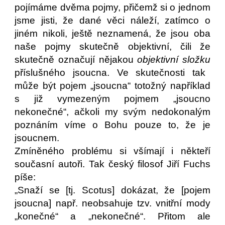
pojímáme dvěma pojmy, přičemž si o jednom
jsme jisti, že dané věci náleží, zatímco o
jiném nikoli, ještě neznamená, že jsou oba
naše pojmy skutečně objektivní, čili že
skutečně označují nějakou
objektivní složku
příslušného jsoucna. Ve skutečnosti tak
může být pojem „jsoucna“ totožný například
s již vymezeným pojmem „jsoucno
nekonečné“, ačkoli my svým nedokonalým
poznáním víme o Bohu pouze to, že je
jsoucnem.
Zmíněného problému si všímají i někteří
současní autoři. Tak český filosof Jiří Fuchs
píše:
„Snaží se [tj. Scotus] dokázat, že [pojem
jsoucna] např. neobsahuje tzv. vnitřní mody
„konečné“ a „nekonečné“. Přitom ale