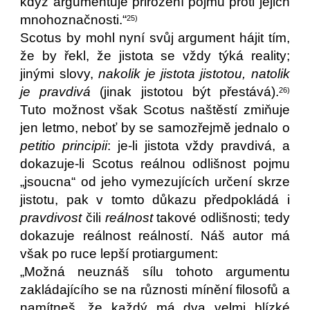
když argumentuje přirození pojmů proti jejich
mnohoznačnosti.“
25)
Scotus by mohl nyní svůj argument hájit tím,
že by řekl, že jistota se vždy týká reality;
jinými slovy,
nakolik je jistota jistotou, natolik
je pravdivá
(jinak jistotou být přestává).
26)
Tuto možnost však Scotus naštěstí zmiňuje
jen letmo, neboť by se samozřejmě jednalo o
petitio principii
: je-li jistota vždy pravdivá, a
dokazuje-li Scotus reálnou odlišnost pojmu
„jsoucna“ od jeho vymezujících určení skrze
jistotu, pak v tomto důkazu předpokládá i
pravdivost
čili
reálnost
takové odlišnosti; tedy
dokazuje reálnost reálností. Náš autor má
však po ruce lepší protiargument:
„Možná neuznáš sílu tohoto argumentu
zakládajícího se na různosti mínění filosofů a
namítneš, že každý má dva velmi blízké