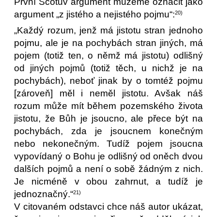
První Scotův argument můžeme označit jako
argument „z jistého a nejistého pojmu“:
20)
„Každý rozum, jenž má jistotu stran jednoho
pojmu, ale je na pochybách stran jiných, má
pojem (totiž ten, o němž má jistotu) odlišný
od jiných pojmů (totiž těch, u nichž je na
pochybách), neboť jinak by o tomtéž pojmu
[zároveň] měl i neměl jistotu. Avšak náš
rozum může mít během pozemského života
jistotu, že Bůh je jsoucno, ale přece být na
pochybách, zda je jsoucnem konečným
nebo nekonečným. Tudíž pojem jsoucna
vypovídaný o Bohu je odlišný od oněch dvou
dalších pojmů a není o sobě žádným z nich.
Je nicméně v obou zahrnut, a tudíž je
jednoznačný.“
21)
V citovaném odstavci chce náš autor ukázat,