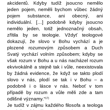
akcidentů. Kdyby tudíž jsoucno nemělo
jeden pojem, neměli bychom vůbec žádný
pojem substance, ani obecný, ani
individuální. […] podobně kdyby jsoucno
nemělo jeden, totiž jednoznačný obsah,
zřítila by se teologie. Vždyť teologové
dokazují, že slovo v Bohu vychází a je
plozené rozumovým způsobem a Duch
Svatý vychází volním způsobem; kdyby se
však rozum v Bohu a u nás nacházel rozum
ekvivokálně a stejně tak i vůle, neexistovala
by žádná evidence, že když se takto plodí
slovo v nás, plodí se tak i v Bohu – a
podobně i o lásce v nás. Neboť v tom
případě by rozum a vůle měli zde a tam
odlišné významy.“
17)
Je tudíž v zájmu každého filosofa a teologa