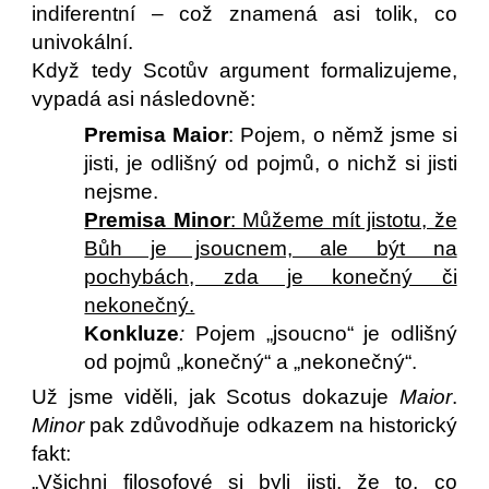
indiferentní – což znamená asi tolik, co
univokální.
Když tedy Scotův argument formalizujeme,
vypadá asi následovně:
Premisa Maior
: Pojem, o němž jsme si
jisti, je odlišný od pojmů, o nichž si jisti
nejsme.
Premisa Minor
: Můžeme mít jistotu, že
Bůh je jsoucnem, ale být na
pochybách, zda je konečný či
nekonečný.
Konkluze
:
Pojem „jsoucno“ je odlišný
od pojmů „konečný“ a „nekonečný“.
Už jsme viděli, jak Scotus dokazuje
Maior
.
Minor
pak zdůvodňuje odkazem na historický
fakt:
„Všichni filosofové si byli jisti, že to, co