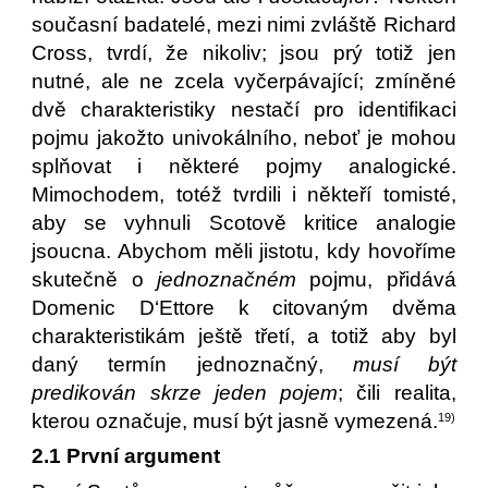
současní badatelé, mezi nimi zvláště Richard
Cross, tvrdí, že nikoliv; jsou prý totiž jen
nutné, ale ne zcela vyčerpávající; zmíněné
dvě charakteristiky nestačí pro identifikaci
pojmu jakožto univokálního, neboť je mohou
splňovat i některé pojmy analogické.
Mimochodem, totéž tvrdili i někteří tomisté,
aby se vyhnuli Scotově kritice analogie
jsoucna. Abychom měli jistotu, kdy hovoříme
skutečně o
jednoznačném
pojmu, přidává
Domenic D‘Ettore k citovaným dvěma
charakteristikám ještě třetí, a totiž aby byl
daný termín jednoznačný,
musí být
predikován skrze jeden pojem
; čili realita,
kterou označuje, musí být jasně vymezená.
19)
2.1 První argument