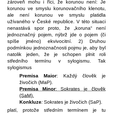
zároveň mohu i říci, že korunou není: Je
korunou ve smyslu korunovačního klenotu,
ale není korunou ve smyslu platidla
užívaného v České republice. V této situaci
nenastává spor proto, že „koruna“ není
jednoznačný pojem, nýbrž jde o pojem (či
spíše jméno) ekvivocitní. 2) Druhou
podmínkou jednoznačnosti pojmu je, aby byl
natolik jeden, že je schopen plnit roli
středního termínu v sylogismu. Tak
sylogismus
Premisa Maior
: Každý člověk je
živočich (MaP).
Premisa Minor
: Sokrates je člověk
(SaM).
Konkluze
:
Sokrates je živočich (SaP).
platí, protože středním termínem je tu