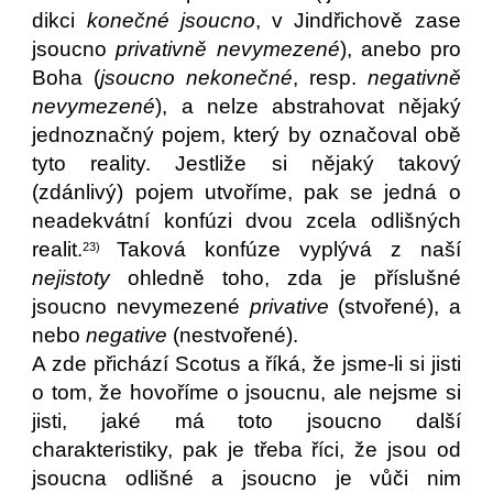
dikci
konečné jsoucno
, v Jindřichově zase
jsoucno
privativně nevymezené
), anebo pro
Boha (
jsoucno nekonečné
, resp.
negativně
nevymezené
), a nelze abstrahovat nějaký
jednoznačný pojem, který by označoval obě
tyto reality. Jestliže si nějaký takový
(zdánlivý) pojem utvoříme, pak se jedná o
neadekvátní konfúzi dvou zcela odlišných
realit.
Taková konfúze vyplývá z naší
23)
nejistoty
ohledně toho, zda je příslušné
jsoucno nevymezené
privative
(stvořené), a
nebo
negative
(nestvořené).
A zde přichází Scotus a říká, že jsme-li si jisti
o tom, že hovoříme o jsoucnu, ale nejsme si
jisti, jaké má toto jsoucno další
charakteristiky, pak je třeba říci, že jsou od
jsoucna odlišné a jsoucno je vůči nim