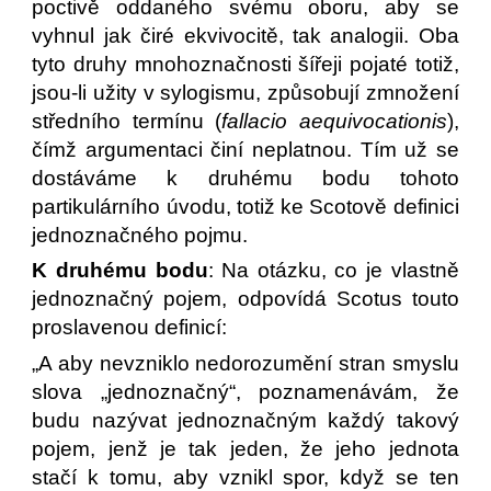
poctivě oddaného svému oboru, aby se
vyhnul jak čiré ekvivocitě, tak analogii. Oba
tyto druhy mnohoznačnosti šířeji pojaté totiž,
jsou-li užity v sylogismu, způsobují zmnožení
středního termínu (
fallacio aequivocationis
),
čímž argumentaci činí neplatnou. Tím už se
dostáváme k druhému bodu tohoto
partikulárního úvodu, totiž ke Scotově definici
jednoznačného pojmu.
K druhému bodu
: Na otázku, co je vlastně
jednoznačný pojem, odpovídá Scotus touto
proslavenou definicí:
„A aby nevzniklo nedorozumění stran smyslu
slova „jednoznačný“, poznamenávám, že
budu nazývat jednoznačným každý takový
pojem, jenž je tak jeden, že jeho jednota
stačí k tomu, aby vznikl spor, když se ten