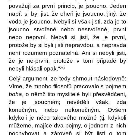
považují za první princip, je jsoucno. Jeden
např. si byl jist, že oheň je jsoucno, jiný, že
voda je jsoucno. Nebyli si však jisti, zda je to
jsoucno stvořené nebo nestvořené, první
nebo neprvní. Nebyli si jisti, že je první,
protože by si byli jisti nepravdou, a nepravda
není rozumem poznatelná. Ani si nebyli jisti,
že je ne-první, protože v tom případě by
nebyli hlásali opak.“
24)
Celý argument lze tedy shrnout následovně:
Víme, že mnoho filosofů pracovalo s pojmem
boha
, o němž tito myslitelé byli přesvědčeni,
že je jsoucnem; nevěděli však, zda
konečným, nebo nekonečným. Ovšem
kdykoli je něco takového možné (tj. kdykoli
můžeme, majíce dva pojmy, o jednom z nich
pochybovat a zároveň si být jisti o tom