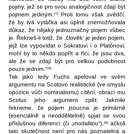
pojmy, jež se pro svou analogičnost zdají být
pojmem jediným.
Proti tomu však svědčí,
27)
že by tvá vytáčka asi úplně znemožňovala
důkaz, že nějaký jednoznačný pojem vůbec
je. Řekneš-li totiž, že ‚člověk‘ je jeden pojem,
jejž lze vypovídat o Sokratovi i o Platónovi,
mohl by to někdo popřít a říci, že jsou dva,
ale že se zdají být pro velkou podobnost
pouze jedním.“
28)
Tak jako tedy Fuchs apeloval ve svém
argumentu na Scotovo realistické (ve smyslu
opozice vůči nominalismu) cítění, obrací mu
Scotus jeho argument zpět: Jakmile
řekneme, že pojem jsoucna je primárně
(esenciálně a neoddělitelně) spjat se svou
příslušnou diferencí (či „modalitou“),
ačkoli
29)
tato skutečnost není pro nás poznatelná a