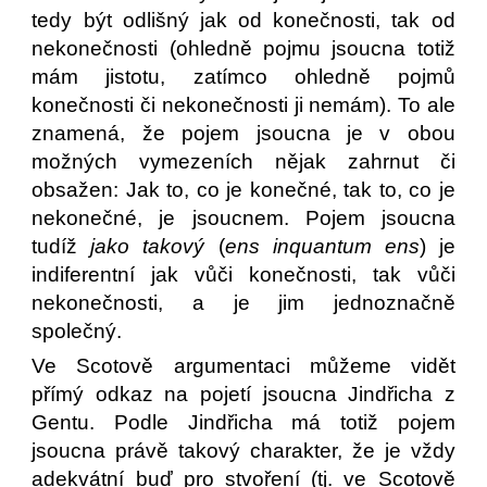
tedy být odlišný jak od konečnosti, tak od
nekonečnosti (ohledně pojmu jsoucna totiž
mám jistotu, zatímco ohledně pojmů
konečnosti či nekonečnosti ji nemám). To ale
znamená, že pojem jsoucna je v obou
možných vymezeních nějak zahrnut či
obsažen: Jak to, co je konečné, tak to, co je
nekonečné, je jsoucnem. Pojem jsoucna
tudíž
jako takový
(
ens inquantum ens
) je
indiferentní jak vůči konečnosti, tak vůči
nekonečnosti, a je jim jednoznačně
společný.
Ve Scotově argumentaci můžeme vidět
přímý odkaz na pojetí jsoucna Jindřicha z
Gentu. Podle Jindřicha má totiž pojem
jsoucna právě takový charakter, že je vždy
adekvátní buď pro stvoření (tj. ve Scotově