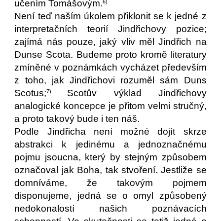
učením Tomášovým.
6)
Není teď naším úkolem přiklonit se k jedné z
interpretačních teorií Jindřichovy pozice;
zajímá nás pouze, jaký vliv měl Jindřich na
Dunse Scota. Budeme proto kromě literatury
zmíněné v poznámkách vycházet především
z toho, jak Jindřichovi rozuměl sám Duns
Scotus;
Scotův výklad Jindřichovy
7)
analogické koncepce je přitom velmi stručný,
a proto takový bude i ten náš.
Podle Jindřicha není možné dojít skrze
abstrakci k jedinému a jednoznačnému
pojmu jsoucna, který by stejným způsobem
označoval jak Boha, tak stvoření. Jestliže se
domníváme, že takovým pojmem
disponujeme, jedná se o omyl způsobený
nedokonalostí našich poznávacích