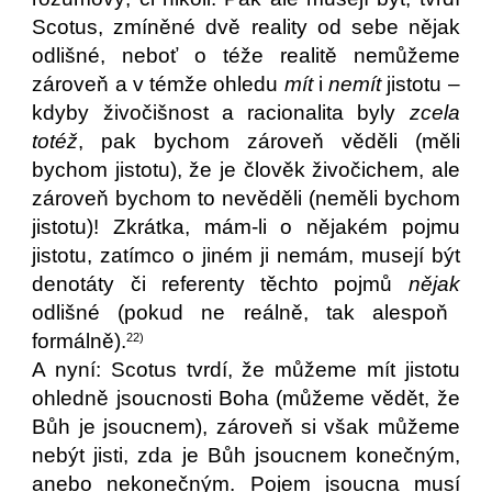
Scotus, zmíněné dvě reality od sebe nějak
odlišné, neboť o téže realitě nemůžeme
zároveň a v témže ohledu
mít
i
nemít
jistotu –
kdyby živočišnost a racionalita byly
zcela
totéž
, pak bychom zároveň věděli (měli
bychom jistotu), že je člověk živočichem, ale
zároveň bychom to nevěděli (neměli bychom
jistotu)! Zkrátka, mám-li o nějakém pojmu
jistotu, zatímco o jiném ji nemám, musejí být
denotáty či referenty těchto pojmů
nějak
odlišné (pokud ne reálně, tak alespoň
formálně).
22)
A nyní: Scotus tvrdí, že můžeme mít jistotu
ohledně jsoucnosti Boha (můžeme vědět, že
Bůh je jsoucnem), zároveň si však můžeme
nebýt jisti, zda je Bůh jsoucnem konečným,
anebo nekonečným. Pojem jsoucna musí