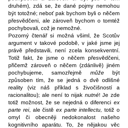
druhém), zdá se, že dané pojmy nemohou
být totožné; neboť pak bychom byli o něčem
přesvědčeni, ale zároveň bychom o tomtéž
pochybovali, což je nemožné.
Pozorný čtenář si možná všiml, že Scotův
argument v takové podobě, v jaké jsme jej
právě představili, není zcela konsekventní.
Totiž fakt, že jsme o něčem přesvědčeni,
přičemž zároveň o něčem (zdánlivě) jiném
pochybujeme, samozřejmě
může
být
způsoben tím, že se jedná o dvě odlišné
reality (viz náš příklad s živočišností a
racionalitou); ale není to nijak
nutné
! Je zde
totiž možnost, že se nejedná o diferenci
ex
parte rei
, ale čistě
ex parte intellectu,
totiž o
omyl či obecněji nedokonalost našeho
kognitivního aparátu. To, že nějakou věc