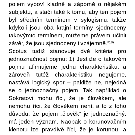
pojem vypoví kladně a záporně o nějakém
subjektu, a stačí také k tomu, aby ten pojem
byl středním termínem v sylogismu, takže
kdykoli jsou oba krajní termíny sjednoceny
takovýmto termínem, můžeme právem učinit
závěr, že jsou sjednoceny i vzájemně.“
18)
Scotus tudíž stanovuje dvě kritéria pro
jednoznačnost pojmu: 1) Jestliže o takovém
pojmu afirmujeme jednu charakteristiku, a
zároveň tutéž charakteristiku negujeme,
nastává logický spor – pakliže ne, nejedná
se o jednoznačný pojem. Tak například o
Sokratovi mohu říci, že je člověkem, ale
nemohu říci, že člověkem není, a to z toho
důvodu, že pojem „člověk“ je jednoznačný,
má jeden význam. Naopak o korunovačním
klenotu lze pravdivě říci, že je korunou, a