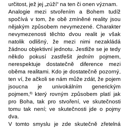
určitost, jež jej „zúží“ na ten či onen význam.
Analogie mezi stvořením a Bohem tudíž
spočívá v tom, že obě zmíněné reality jsou
nějakým způsobem nevymezené. Charakter
nevymezenosti těchto dvou realit je však
natolik odlišný, že mezi nimi nezakládá
žádnou objektivní jednotu. Jestliže se je tedy
někdo pokusí zastřešit
jedním
pojmem,
nerespektuje dostatečně diference mezi
oběma realitami. Kdo je dostatečně pozorný,
ten ví, že ačkoli se nám může zdát, že pojem
jsoucna je univokálním generickým
pojmem,
který rovným způsobem platí jak
8)
pro Boha, tak pro stvoření, ve skutečnosti
tomu tak není; ve skutečnosti jde o pojmy
dva.
V tomto smyslu je zde skutečně zřetelná