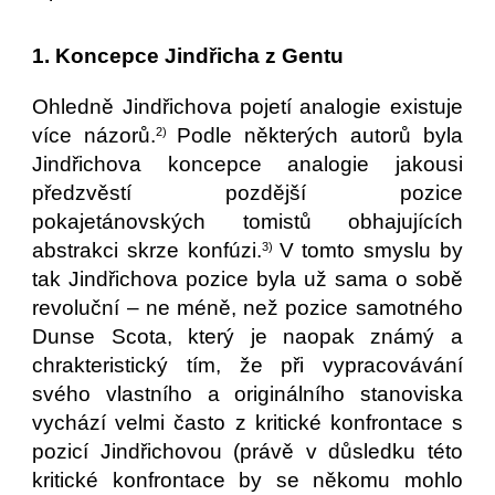
1. Koncepce Jindřicha z Gentu
Ohledně Jindřichova pojetí analogie existuje
více názorů.
Podle některých autorů byla
2)
Jindřichova koncepce analogie jakousi
předzvěstí pozdější pozice
pokajetánovských tomistů obhajujících
abstrakci skrze konfúzi.
V tomto smyslu by
3)
tak Jindřichova pozice byla už sama o sobě
revoluční – ne méně, než pozice samotného
Dunse Scota, který je naopak známý a
chrakteristický tím, že při vypracovávání
svého vlastního a originálního stanoviska
vychází velmi často z kritické konfrontace s
pozicí Jindřichovou (právě v důsledku této
kritické konfrontace by se někomu mohlo