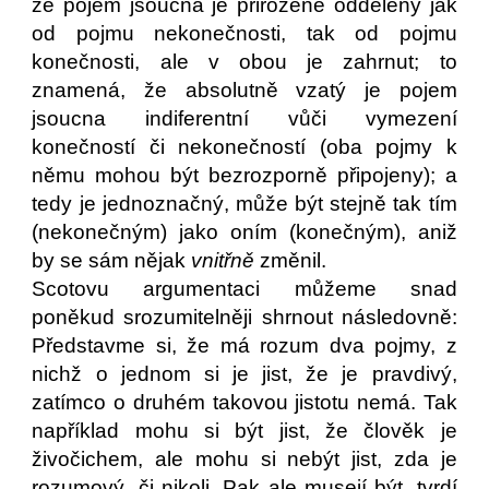
že pojem jsoucna je přirozeně oddělený jak
od pojmu nekonečnosti, tak od pojmu
konečnosti, ale v obou je zahrnut; to
znamená, že absolutně vzatý je pojem
jsoucna indiferentní vůči vymezení
konečností či nekonečností (oba pojmy k
němu mohou být bezrozporně připojeny); a
tedy je jednoznačný, může být stejně tak tím
(nekonečným) jako oním (konečným), aniž
by se sám nějak
vnitřně
změnil.
Scotovu argumentaci můžeme snad
poněkud srozumitelněji shrnout následovně:
Představme si, že má rozum dva pojmy, z
nichž o jednom si je jist, že je pravdivý,
zatímco o druhém takovou jistotu nemá. Tak
například mohu si být jist, že člověk je
živočichem, ale mohu si nebýt jist, zda je
rozumový, či nikoli. Pak ale musejí být, tvrdí