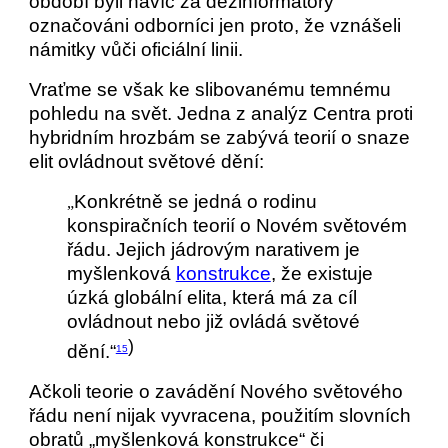
období byli navíc za dezinformátory
označováni odborníci jen proto, že vznášeli
námitky vůči oficiální linii.
Vraťme se však ke slibovanému temnému
pohledu na svět. Jedna z analýz Centra proti
hybridním hrozbám se zabývá teorií o snaze
elit ovládnout světové dění:
Konkrétně se jedná o rodinu
„
konspiračních teorií o Novém světovém
řádu. Jejich jádrovým narativem je
myšlenková
konstrukce
, že existuje
úzká globální elita, která má za cíl
ovládnout nebo již ovládá světové
)
dění.“
15
Ačkoli teorie o zavádění Nového světového
řádu není nijak vyvracena, použitím slovních
obratů „myšlenková konstrukce“ či