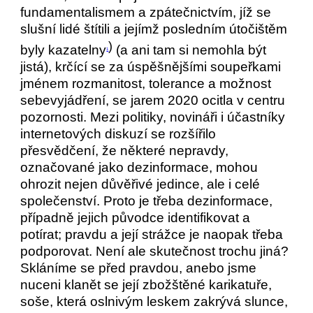
fundamentalismem a zpátečnictvím, jíž se
slušní lidé štítili a jejímž posledním útočištěm
)
byly kazatelny
(a ani tam si nemohla být
1
jistá), krčící se za úspěšnějšími soupeřkami
jménem rozmanitost, tolerance a možnost
sebevyjádření, se jarem 2020 ocitla v centru
pozornosti. Mezi politiky, novináři i účastníky
internetových diskuzí se rozšířilo
přesvědčení, že některé nepravdy,
označované jako dezinformace, mohou
ohrozit nejen důvěřivé jedince, ale i celé
společenství. Proto je třeba dezinformace,
případně jejich původce identifikovat a
potírat; pravdu a její strážce je naopak třeba
podporovat. Není ale skutečnost trochu jiná?
Skláníme se před pravdou, anebo jsme
nuceni klanět se její zbožštěné karikatuře,
soše, která oslnivým leskem zakrývá slunce,