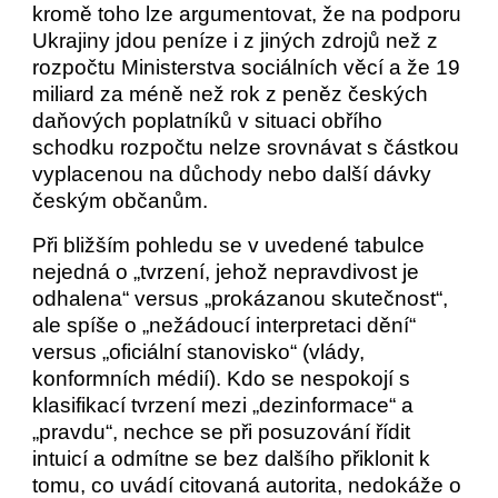
kromě toho lze argumentovat, že na podporu
Ukrajiny jdou peníze i z jiných zdrojů než z
rozpočtu Ministerstva sociálních věcí a že 19
miliard za méně než rok z peněz českých
daňových poplatníků v situaci obřího
schodku rozpočtu nelze srovnávat s částkou
vyplacenou na důchody nebo další dávky
českým občanům.
Při bližším pohledu se v uvedené tabulce
nejedná o „tvrzení, jehož nepravdivost je
odhalena“ versus „prokázanou skutečnost“,
ale spíše o „nežádoucí interpretaci dění“
versus „oficiální stanovisko“ (vlády,
konformních médií). Kdo se nespokojí s
klasifikací tvrzení mezi „dezinformace“ a
„pravdu“, nechce se při posuzování řídit
intuicí a odmítne se bez dalšího přiklonit k
tomu, co uvádí citovaná autorita, nedokáže o