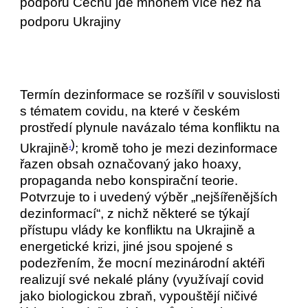
podporu Čechů jde mnohem více než na
podporu Ukrajiny
Termín dezinformace se rozšířil v souvislosti
s tématem covidu, na které v českém
prostředí plynule navázalo téma konfliktu na
)
Ukrajině
; kromě toho je mezi dezinformace
4
řazen obsah označovaný jako hoaxy,
propaganda nebo konspirační teorie.
Potvrzuje to i uvedený výběr „nejšířenějších
dezinformací“, z nichž některé se týkají
přístupu vlády ke konfliktu na Ukrajině a
energetické krizi, jiné jsou spojené s
podezřením, že mocní mezinárodní aktéři
realizují své nekalé plány (využívají covid
jako biologickou zbraň, vypouštějí ničivé