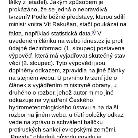
látky z letadel). Jakým způsobem je
prokázáno, že se jedná o nepravdivá
tvrzení? Podle běžné představy, kterou sdílí
ministr vnitra Vít Rakušan, stačí poukázat na
)
fakta, například statistická data.
V
5
uvedeném článku na webu idnes.cz je proti
údajné dezinformaci (1. sloupec) postavena
výpověď, která má vyjadřovat skutečný stav
věcí (2. sloupec). Tyto výpovědi jsou
doplněny odkazem, zpravidla na jiné články
na stejném webu. U prvního tvrzení jde o
článek s vyjádřením ministryně obrany, u
druhého o rozbor, jehož autor mimo jiné
odkazuje na vyjádření Českého
hydrometeorologického ústavu a na další
rozbor na jiném webu, u třetí položky odkaz
vede na zprávu o schválení balíčku
protiruských sankcí evropskými zeměmi.
„Pravda“ ohledně původu covidu je