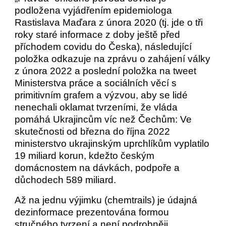
podložena vyjádřením epidemiologa
Rastislava Maďara z února 2020 (tj. jde o tři
roky staré informace z doby ještě před
příchodem covidu do Česka), následující
položka odkazuje na zprávu o zahájení války
z února 2022 a poslední položka na tweet
Ministerstva práce a sociálních věcí s
primitivním grafem a výzvou, aby se lidé
nenechali oklamat tvrzeními, že vláda
pomáhá Ukrajincům víc než Čechům: Ve
skutečnosti od března do října 2022
ministerstvo ukrajinským uprchlíkům vyplatilo
19 miliard korun, kdežto českým
domácnostem na dávkách, podpoře a
důchodech 589 miliard.
Až na jednu výjimku (chemtrails) je údajná
dezinformace prezentována formou
stručného tvrzení a není podrobněji