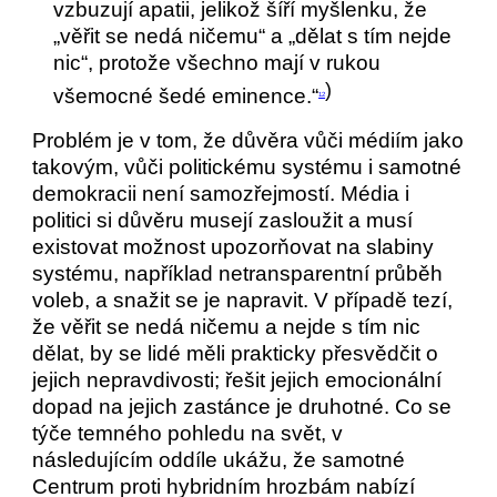
vzbuzují apatii, jelikož šíří myšlenku, že
„věřit se nedá ničemu“ a „dělat s tím nejde
nic“, protože všechno mají v rukou
)
všemocné šedé eminence.“
12
Problém je v tom, že důvěra vůči médiím jako
takovým, vůči politickému systému i samotné
demokracii není samozřejmostí. Média i
politici si důvěru musejí zasloužit a musí
existovat možnost upozorňovat na slabiny
systému, například netransparentní průběh
voleb, a snažit se je napravit. V případě tezí,
že věřit se nedá ničemu a nejde s tím nic
dělat, by se lidé měli prakticky přesvědčit o
jejich nepravdivosti; řešit jejich emocionální
dopad na jejich zastánce je druhotné. Co se
týče temného pohledu na svět, v
následujícím oddíle ukážu, že samotné
Centrum proti hybridním hrozbám nabízí