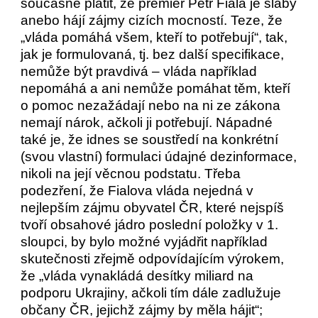
současně platit, že premiér Petr Fiala je slabý
anebo hájí zájmy cizích mocností. Teze, že
„vláda pomáhá všem, kteří to potřebují“, tak,
jak je formulovaná, tj. bez další specifikace,
nemůže být pravdivá – vláda například
nepomáhá a ani nemůže pomáhat těm, kteří
o pomoc nezažádají nebo na ni ze zákona
nemají nárok, ačkoli ji potřebují. Nápadné
také je, že idnes se soustředí na konkrétní
(svou vlastní) formulaci údajné dezinformace,
nikoli na její věcnou podstatu. Třeba
podezření, že Fialova vláda nejedná v
nejlepším zájmu obyvatel ČR, které nejspíš
tvoří obsahové jádro poslední položky v 1.
sloupci, by bylo možné vyjádřit například
skutečnosti zřejmě odpovídajícím výrokem,
že „vláda vynakládá desítky miliard na
podporu Ukrajiny, ačkoli tím dále zadlužuje
občany ČR, jejichž zájmy by měla hájit“;