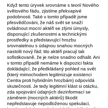
Když tento úryvek srovnáme s teorií Nového
světového řádu, zjistíme překvapivé
podobnosti. Také v tomto případě jsme
přesvědčováni, že náš svět se snaží
ovládnout mocní aktéři se zlými úmysly,
disponující zkušenostmi a technickými
prostředky a představující hrozbu
srovnatelnou s údajnou snahou mocných
nastolit nový řád; tito aktéři pracují tak
sofistikovaně, že je nelze snadno odhalit. Ani
v tomto případě nemáme k dispozici fakta
dokládající, že předkládaný pohled na svět
(který mimochodem legitimizuje existenci
Centra proti hybridním hrozbám) odpovídá
skutečnosti. Je tedy legitimní klást si otázku,
zda spojování údajných dezinformací se
záměrem (mocných aktérů) škodit
nepředstavuje nepodloženou spekulaci,