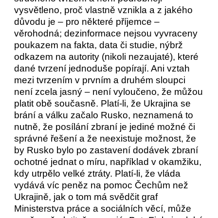
vysvětleno, proč vlastně vznikla a z jakého
důvodu je – pro některé příjemce –
věrohodná; dezinformace nejsou vyvraceny
poukazem na fakta, data či studie, nýbrž
odkazem na autority (nikoli nezaujaté), které
dané tvrzení jednoduše popírají. Ani vztah
mezi tvrzením v prvním a druhém sloupci
není zcela jasný – není vyloučeno, že můžou
platit obě současně. Platí-li, že Ukrajina se
brání a válku začalo Rusko, neznamená to
nutně, že posílání zbraní je jediné možné či
správné řešení a že neexistuje možnost, že
by Rusko bylo po zastavení dodávek zbraní
ochotné jednat o míru, například v okamžiku,
kdy utrpělo velké ztráty. Platí-li, že vláda
vydává víc peněz na pomoc Čechům než
Ukrajině, jak o tom má svědčit graf
Ministerstva práce a sociálních věcí, může