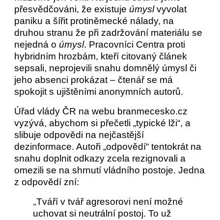
přesvědčováni, že existuje
úmysl
vyvolat
paniku a šířit protiněmecké nálady, na
druhou stranu že při zadržování materiálu se
nejedná o
úmysl
. Pracovníci Centra proti
hybridním hrozbám, kteří citovaný článek
sepsali, neprojevili snahu domnělý úmysl či
jeho absenci prokázat – čtenář se má
spokojit s ujištěními anonymních autorů.
Úřad vlády ČR na webu branmecesko.cz
vyzývá, abychom si přečetli „typické lži“, a
slibuje odpovědi na nejčastější
dezinformace. Autoři „odpovědí“ tentokrát na
snahu doplnit odkazy zcela rezignovali a
omezili se na shrnutí vládního postoje. Jedna
z odpovědí zní:
Tváří v tvář agresorovi není možné
„
uchovat si neutrální postoj. To už