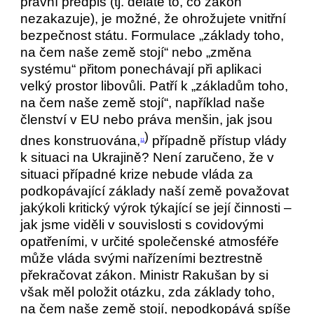
právní předpis (tj. děláte to, co zákon
nezakazuje), je možné, že ohrožujete vnitřní
bezpečnost státu. Formulace „základy toho,
na čem naše země stojí“ nebo „změna
systému“ přitom ponechávají při aplikaci
velký prostor libovůli. Patří k „základům toho,
na čem naše země stojí“, například naše
členství v EU nebo práva menšin, jak jsou
)
dnes konstruována,
případně přístup vlády
11
k situaci na Ukrajině? Není zaručeno, že v
situaci případné krize nebude vláda za
podkopávající základy naší země považovat
jakýkoli kritický výrok týkající se její činnosti –
jak jsme viděli v souvislosti s covidovými
opatřeními, v určité společenské atmosféře
může vláda svými nařízeními beztrestně
překračovat zákon. Ministr Rakušan by si
však měl položit otázku, zda základy toho,
na čem naše země stojí, nepodkopává spíše