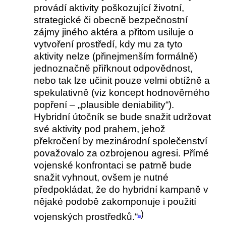
provádí aktivity poškozující životní,
strategické či obecně bezpečnostní
zájmy jiného aktéra a přitom usiluje o
vytvoření prostředí, kdy mu za tyto
aktivity nelze (přinejmenším formálně)
jednoznačně přiřknout odpovědnost,
nebo tak lze učinit pouze velmi obtížně a
spekulativně (viz koncept hodnověrného
popření – „plausible deniability“).
Hybridní útočník se bude snažit udržovat
své aktivity pod prahem, jehož
překročení by mezinárodní společenství
považovalo za ozbrojenou agresi. Přímé
vojenské konfrontaci se patrně bude
snažit vyhnout, ovšem je nutné
předpokládat, že do hybridní kampaně v
nějaké podobě zakomponuje i použití
)
vojenských prostředků.“
16