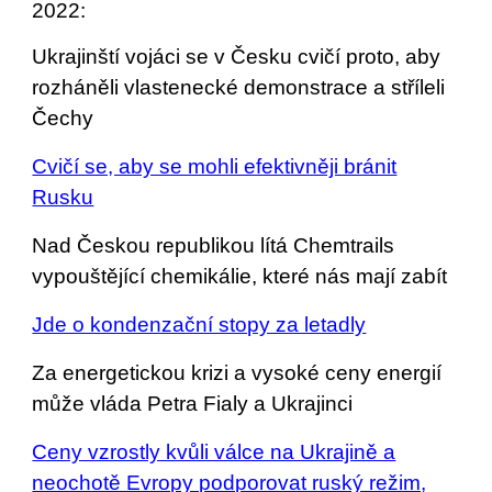
2022:
Ukrajinští vojáci se v Česku cvičí proto, aby
rozháněli vlastenecké demonstrace a stříleli
Čechy
Cvičí se, aby se mohli efektivněji bránit
Rusku
Nad Českou republikou lítá Chemtrails
vypouštějící chemikálie, které nás mají zabít
Jde o kondenzační stopy za letadly
Za energetickou krizi a vysoké ceny energií
může vláda Petra Fialy a Ukrajinci
Ceny vzrostly kvůli válce na Ukrajině a
neochotě Evropy podporovat ruský režim,