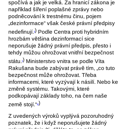
spočívá a jak je velká. Za hranicí zákona je
například šíření poplašné zprávy nebo
podněcování k trestnému činu, pojem
„dezinformace“ však české právní předpisy
)
nedefinují.
Podle Centra proti hybridním
8
hrozbám většina dezinformací sice
neporušuje žádný právní předpis, přesto i
tehdy můžou ohrožovat vnitřní bezpečnost
)
státu.
Ministerstvo vnitra se podle Víta
9
Rakušana bude zabývat právě tím, „co tuto
bezpečnost může ohrožovat. Třeba
informacemi, které vyzývají k násilí. Nebo ke
změně systému. Takovými, které
podkopávají základy toho, na čem naše
)
země stojí.“
10
Z uvedených výroků vyplývá pozoruhodný
poznatek, že i když neporušujete žádný