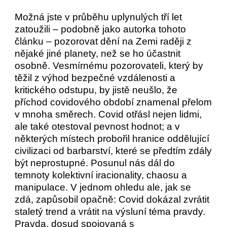
Možná jste v průběhu uplynulých tří let
zatoužili – podobně jako autorka tohoto
článku – pozorovat dění na Zemi raději z
nějaké jiné planety, než se ho účastnit
osobně. Vesmírnému pozorovateli, který by
těžil z výhod bezpečné vzdálenosti a
kritického odstupu, by jistě neušlo, že
příchod covidového období znamenal přelom
v mnoha směrech. Covid otřásl nejen lidmi,
ale také otestoval pevnost hodnot; a v
některých místech probořil hranice oddělující
civilizaci od barbarství, které se předtím zdály
být neprostupné. Posunul nás dál do
temnoty kolektivní iracionality, chaosu a
manipulace. V jednom ohledu ale, jak se
zdá, zapůsobil opačně: Covid dokázal zvrátit
staletý trend a vrátit na výsluní téma pravdy.
Pravda, dosud spojovaná s