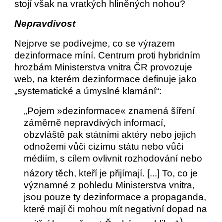
stojí však na vratkých hliněných nohou?
Nepravdivost
Nejprve se podívejme, co se výrazem
dezinformace míní. Centrum proti hybridním
hrozbám Ministerstva vnitra ČR provozuje
web, na kterém dezinformace definuje jako
„systematické a úmyslné klamání“:
Pojem »dezinformace« znamená šíření
„
záměrně nepravdivých informací,
obzvláště pak státními aktéry nebo jejich
odnožemi vůči cizímu státu nebo vůči
médiím, s cílem ovlivnit rozhodování nebo
názory těch, kteří je přijímají. [...]
To, co je
významné z pohledu Ministerstva vnitra,
jsou pouze ty dezinformace a propaganda,
které mají či mohou mít negativní dopad na
)