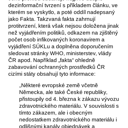
dezinformační tvrzení s příkladem článku, ve
kterém se vyskytlo, a poté oddíl nadepsaný
jako Fakta. Takzvaná fakta zahrnují
protitvrzení, která však nejsou doložena jinak
než vyjádřením politiků, odkazem na zjištěný
počet osob infikovaných koronavirem a
vyjádření SÚKLu a doplněna doporučením
sledovat stránky WHO, ministerstev, vlády
ČR apod. Například „fakta“ ohledně
zabavování ochranných prostředků ČR
cizími státy obsahují tyto informace:
Některé evropské země včetně
„
Německa, ale také České republiky,
přistoupily od 4. března k zákazu vývozu
zdravotnického materiálu. V souvislosti s
tímto zákazem, ale i obecným
nedostatkem zdravotnického materiálu i
odlišnými kanály objednávek a