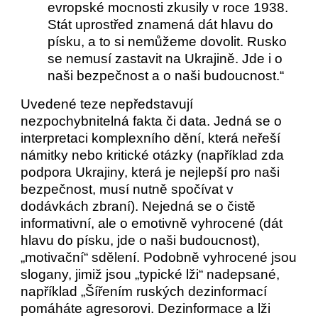
evropské mocnosti zkusily v roce 1938.
Stát uprostřed znamená dát hlavu do
písku, a to si nemůžeme dovolit. Rusko
se nemusí zastavit na Ukrajině. Jde i o
naši bezpečnost a o naši budoucnost.“
Uvedené teze nepředstavují
nezpochybnitelná fakta či data. Jedná se o
interpretaci komplexního dění, která neřeší
námitky nebo kritické otázky (například zda
podpora Ukrajiny, která je nejlepší pro naši
bezpečnost, musí nutně spočívat v
dodávkách zbraní). Nejedná se o čistě
informativní, ale o emotivně vyhrocené (dát
hlavu do písku, jde o naši budoucnost),
„motivační“ sdělení. Podobně vyhrocené jsou
slogany, jimiž jsou „typické lži“ nadepsané,
například „Šířením ruských dezinformací
pomáháte agresorovi. Dezinformace a lži