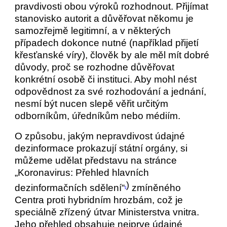
pravdivosti obou výroků rozhodnout. Přijímat
stanovisko autorit a důvěřovat někomu je
samozřejmě legitimní, a v některých
případech dokonce nutné (například přijetí
křesťanské víry), člověk by ale měl mít dobré
důvody, proč se rozhodne důvěřovat
konkrétní osobě či instituci. Aby mohl nést
odpovědnost za své rozhodování a jednání,
nesmí být nucen slepě věřit určitým
odborníkům, úředníkům nebo médiím.
O způsobu, jakým nepravdivost údajné
dezinformace prokazují státní orgány, si
můžeme udělat představu na stránce
„Koronavirus: Přehled hlavních
)
dezinformačních sdělení“
zmíněného
6
Centra proti hybridním hrozbám, což je
speciálně zřízený útvar Ministerstva vnitra.
Jeho přehled obsahuje nejprve údajné