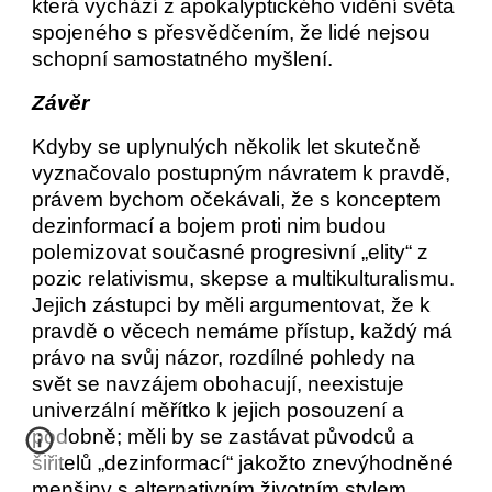
která vychází z apokalyptického vidění světa
spojeného s přesvědčením, že lidé nejsou
schopní samostatného myšlení.
Závěr
Kdyby se uplynulých několik let skutečně
vyznačovalo postupným návratem k pravdě,
právem bychom očekávali, že s konceptem
dezinformací a bojem proti nim budou
polemizovat současné progresivní „elity“ z
pozic relativismu, skepse a multikulturalismu.
Jejich zástupci by měli argumentovat, že k
pravdě o věcech nemáme přístup, každý má
právo na svůj názor, rozdílné pohledy na
svět se navzájem obohacují, neexistuje
univerzální měřítko k jejich posouzení a
podobně; měli by se zastávat původců a
šiřitelů „dezinformací“ jakožto znevýhodněné
menšiny s alternativním životním stylem,