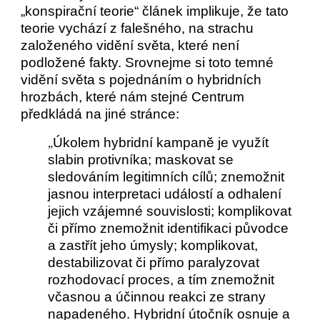
„konspirační teorie“ článek implikuje, že tato
teorie vychází z falešného, na strachu
založeného vidění světa, které není
podložené fakty. Srovnejme si toto temné
vidění světa s pojednáním o hybridních
hrozbách, které nám stejné Centrum
předkládá na jiné stránce:
Úkolem hybridní kampaně je využít
„
slabin protivníka; maskovat se
sledováním legitimních cílů; znemožnit
jasnou interpretaci událostí a odhalení
jejich vzájemné souvislosti; komplikovat
či přímo znemožnit identifikaci původce
a zastřít jeho úmysly; komplikovat,
destabilizovat či přímo paralyzovat
rozhodovací proces, a tím znemožnit
včasnou a účinnou reakci ze strany
napadeného. Hybridní útočník osnuje a