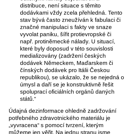
distribuce, není situace s těmito
dodávkami vždy zcela přehledná. Tento
stav bývá často zneužíván k fabulaci či
značné manipulaci s fakty ve snaze
vyvolat paniku, šířit protievropské či
např. protiněmecké nálady. U situací,
které byly doposud v této souvislosti
medializovány (zadržení českých
dodávek Německem, Maďarskem či
čínských dodávek pro Itálii Českou
republikou), se ukázalo, že se nejedná o
úmysl a daří se je konstruktivně řešit
spoluprací oficiálních orgánů daných
států.“
Údajná dezinformace ohledně zadržování
potřebného zdravotnického materiálu je
„vyvracena“ s pomocí tvrzení, kterým
můžeme jen věřit. Na jednu stranu jsme