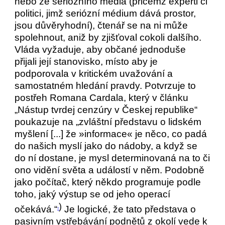
nebo ze seriózního média (přičemž experti či
politici, jimž seriózní médium dává prostor,
jsou důvěryhodní), čtenář se na ni může
spolehnout, aniž by zjišťoval cokoli dalšího.
Vláda vyžaduje, aby občané jednoduše
přijali její stanovisko, místo aby je
podporovala v kritickém uvažování a
samostatném hledání pravdy. Potvrzuje to
postřeh Romana Cardala, který v článku
„Nástup tvrdej cenzúry v Českej republike“
poukazuje na „zvláštní představu o lidském
myšlení [...] že »informace« je něco, co padá
do našich myslí jako do nádoby, a když se
do ní dostane, je mysl determinovaná na to či
ono vidění světa a událostí v něm. Podobně
jako počítač, který někdo programuje podle
toho, jaký výstup se od jeho operací
)
očekává.“
Je logické, že tato představa o
7
pasivním vstřebávání podnětů z okolí vede k