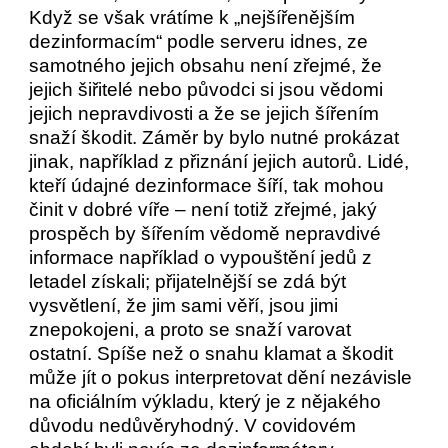
Když se však vrátíme k „nejšířenějším
dezinformacím“ podle serveru idnes, ze
samotného jejich obsahu není zřejmé, že
jejich šiřitelé nebo původci si jsou vědomi
jejich nepravdivosti a že se jejich šířením
snaží škodit. Záměr by bylo nutné prokázat
jinak, například z přiznání jejich autorů. Lidé,
kteří údajné dezinformace šíří, tak mohou
činit v dobré víře – není totiž zřejmé, jaký
prospěch by šířením vědomě nepravdivé
informace například o vypouštění jedů z
letadel získali; přijatelnější se zdá být
vysvětlení, že jim sami věří, jsou jimi
znepokojeni, a proto se snaží varovat
ostatní. Spíše než o snahu klamat a škodit
může jít o pokus interpretovat dění nezávisle
na oficiálním výkladu, který je z nějakého
důvodu nedůvěryhodný. V covidovém