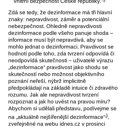
vnitřní bezpečnost České republiky.“
2
Zdá se tedy, že dezinformace má tři hlavní
znaky: nepravdivost, záměr a potenciální
nebezpečnost. Ohledně nepravdivosti
dezinformace podle všeho panuje shoda –
informace musí být nepravdivá, aby se
mohlo jednat o dezinformaci. Pravdivost se
hodnotí podle toho, zda tvrzení odpovídá či
neodpovídá skutečnosti – uživatelé výrazu
„dezinformace“ pravdivost jako shodu se
skutečností nebo možnost objektivního
poznání neřeší, nýbrž implicitně
předpokládají na základě intuice či zdravého
rozumu. Jak ale nepravdivost tvrzení
rozpoznat a jak ho uvést na pravou míru?
Abychom si udělali představu, podívejme se
)
na „aktuálně nejšířenější dezinformace“
,
3
zveřejněné na webu idnes.cz v prosinci