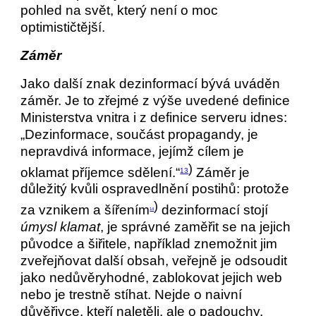
pohled na svět, který není o moc
optimističtější.
Záměr
Jako další znak dezinformací bývá uváděn
záměr. Je to zřejmé z výše uvedené definice
Ministerstva vnitra i z definice serveru idnes:
„Dezinformace, součást propagandy, je
nepravdivá informace, jejímž cílem je
)
oklamat příjemce sdělení.“
Záměr je
13
důležitý kvůli ospravedlnění postihů: protože
)
za vznikem a šířením
dezinformací stojí
14
úmysl klamat
, je správné zaměřit se na jejich
původce a šiřitele, například znemožnit jim
zveřejňovat další obsah, veřejně je odsoudit
jako nedůvěryhodné, zablokovat jejich web
nebo je trestně stíhat. Nejde o naivní
důvěřivce, kteří naletěli, ale o padouchy.