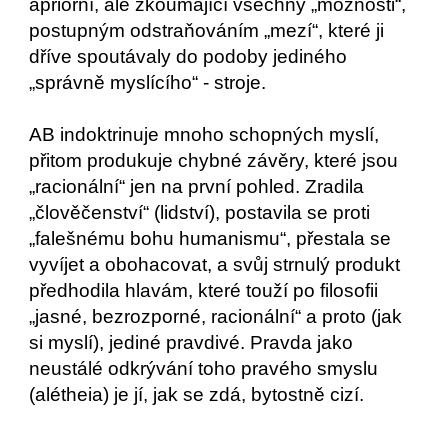
apriorní, ale zkoumající všechny „možnosti“,
postupným odstraňováním „mezí“, které ji
dříve spoutávaly do podoby jediného
„správně myslícího“ - stroje.
AB indoktrinuje mnoho schopných myslí,
přitom produkuje chybné závěry, které jsou
„racionální“ jen na první pohled. Zradila
„člověčenství“ (lidství), postavila se proti
„falešnému bohu humanismu“, přestala se
vyvíjet a obohacovat, a svůj strnulý produkt
předhodila hlavám, které touží po filosofii
„jasné, bezrozporné, racionální“ a proto (jak
si myslí), jediné pravdivé. Pravda jako
neustálé odkrývání toho pravého smyslu
(alétheia) je jí, jak se zdá, bytostně cizí.