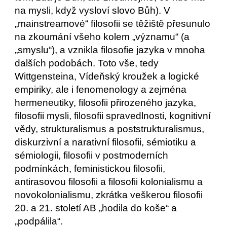
na mysli, když vysloví slovo Bůh). V
„mainstreamové“ filosofii se těžiště přesunulo
na zkoumání všeho kolem „významu“ (a
„smyslu“), a vznikla filosofie jazyka v mnoha
dalších podobách. Toto vše, tedy
Wittgensteina, Vídeňský kroužek a logické
empiriky, ale i fenomenology a zejména
hermeneutiky, filosofii přirozeného jazyka,
filosofii mysli, filosofii spravedlnosti, kognitivní
vědy, strukturalismus a poststrukturalismus,
diskurzivní a narativní filosofii, sémiotiku a
sémiologii, filosofii v postmoderních
podmínkách, feministickou filosofii,
antirasovou filosofii a filosofii kolonialismu a
novokolonialismu, zkrátka veškerou filosofii
20. a 21. století AB „hodila do koše“ a
„podpálila“.