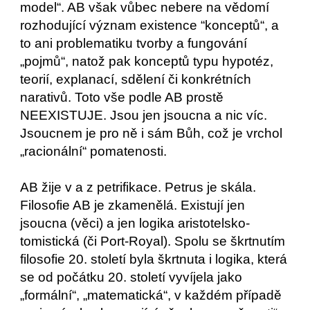
model“. AB však vůbec nebere na vědomí
rozhodující význam existence “konceptů“, a
to ani problematiku tvorby a fungování
„pojmů“, natož pak konceptů typu hypotéz,
teorií, explanací, sdělení či konkrétních
narativů. Toto vše podle AB prostě
NEEXISTUJE. Jsou jen jsoucna a nic víc.
Jsoucnem je pro ně i sám Bůh, což je vrchol
„racionální“ pomatenosti.
AB žije v a z petrifikace. Petrus je skála.
Filosofie AB je zkamenělá. Existují jen
jsoucna (věci) a jen logika aristotelsko-
tomistická (či Port-Royal). Spolu se škrtnutím
filosofie 20. století byla škrtnuta i logika, která
se od počátku 20. století vyvíjela jako
„formální“, „matematická“, v každém případě