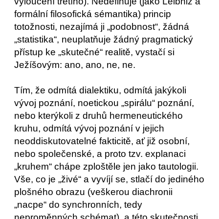
vyloučení třetího). Nedefinuje (jako Leibniz a
formální filosofická sémantika) princip
totožnosti, nezajímá ji „podobnost“, žádná
„statistika“, neuplatňuje žádný pragmatický
přístup ke „skutečné“ realitě, vystačí si
Ježíšovým: ano, ano, ne, ne.
Tím, že odmítá dialektiku, odmítá jakýkoli
vývoj poznání, noetickou „spirálu“ poznání,
nebo kterýkoli z druhů hermeneutického
kruhu, odmítá vývoj poznání v jejich
neoddiskutovatelné fakticitě, ať již osobní,
nebo společenské, a proto tzv. explanaci
„kruhem“ chápe zploštěle jen jako tautologii.
Vše, co je „živé“ a vyvíjí se, stlačí do jediného
plošného obrazu (veškerou diachronii
„nacpe“ do synchronních, tedy
neproměnných schémat), a této skutečnosti