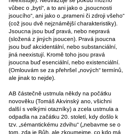
neexistuje). Neuvažuje se pokud možno
vůbec o „bytí“, a to ani jako o „jsoucnosti
jsoucího“, ani jako o „prameni či zdroji všeho“
(což jsou dvě nejznámější charakteristiky).
Jsoucna jsou buď pravá, nebo nepravá
(složená z jiných jsoucen). Pravá jsoucna
jsou buď akcidentální, nebo substanciální,
jiná neexistují. Kromě toho jsou pravá
jsoucna buď esenciální, nebo existenciální.
(Omlouvám se za přehršel „nových“ termínů,
ale jinak to nejde).
AB částečně ustrnula někdy na počátku
novověku (Tomáš Akvinský ano, všichni
další s velkými otazníky) a zcela ustrnula a
odpadla na začátku 20. století, kdy došlo k
tzv. „sémantickému zdvihu“ („nebavme se o
tom, zda je Bůh, ale zkoumejme, co kdo má