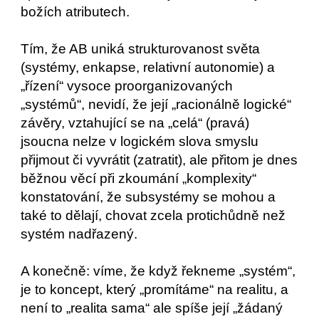
božích atributech.
Tím, že AB uniká strukturovanost světa
(systémy, enkapse, relativní autonomie) a
„řízení“ vysoce proorganizovaných
„systémů“, nevidí, že její „racionálně logické“
závěry, vztahující se na „celá“ (pravá)
jsoucna nelze v logickém slova smyslu
přijmout či vyvrátit (zatratit), ale přitom je dnes
běžnou věcí při zkoumání „komplexity“
konstatování, že subsystémy se mohou a
také to dělají, chovat zcela protichůdně než
systém nadřazený.
A konečně: víme, že když řekneme „systém“,
je to koncept, který „promítáme“ na realitu, a
není to „realita sama“ ale spíše její „žádaný