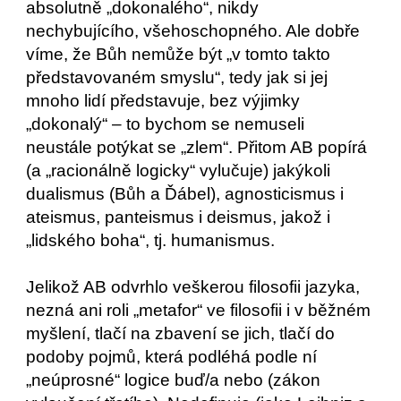
absolutně „dokonalého“, nikdy
nechybujícího, všehoschopného. Ale dobře
víme, že Bůh nemůže být „v tomto takto
představovaném smyslu“, tedy jak si jej
mnoho lidí představuje, bez výjimky
„dokonalý“ – to bychom se nemuseli
neustále potýkat se „zlem“. Přitom AB popírá
(a „racionálně logicky“ vylučuje) jakýkoli
dualismus (Bůh a Ďábel), agnosticismus i
ateismus, panteismus i deismus, jakož i
„lidského boha“, tj. humanismus.
Jelikož AB odvrhlo veškerou filosofii jazyka,
nezná ani roli „metafor“ ve filosofii i v běžném
myšlení, tlačí na zbavení se jich, tlačí do
podoby pojmů, která podléhá podle ní
„neúprosné“ logice buď/a nebo (zákon