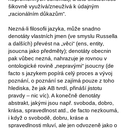
šikovně využívá/zneužívá k údajným
„racionálním důkazům“.
Nezná-li filosofii jazyka, může snadno
denotáty vlastních jmen (ve smyslu Russella
a dalších) převést na „věci“ (ens, entity,
jsoucna jako předměty); denotáty obecnin
pak vůbec nezná, nahrazuje je rovnou v
ontologické rovině „nepravými“ jsoucny (de
facto s jazykem popírá celý proces a vývoj
poznání, o poznání se zajímá pouze z toho
hlediska, že jak AB tvrdí, přináší jistotu
pravdy – nic víc). A konečně denotáty
abstrakt, jakými jsou např. svoboda, dobro,
krása, spravedlnost atd., de facto nezkoumá,
i když o svobodě, dobru, kráse a
spravedlnosti mluví, ale jen odvozeně jako o