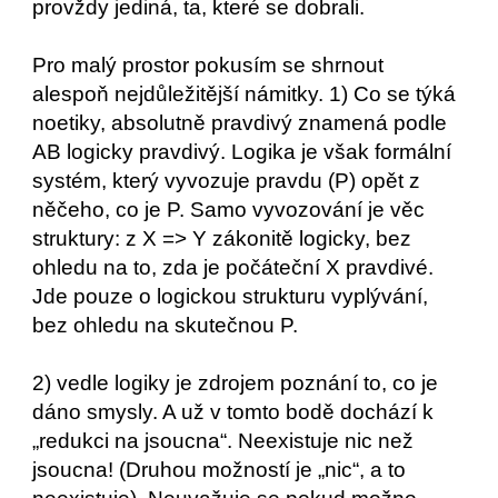
provždy jediná, ta, které se dobrali.
Pro malý prostor pokusím se shrnout
alespoň nejdůležitější námitky. 1) Co se týká
noetiky, absolutně pravdivý znamená podle
AB logicky pravdivý. Logika je však formální
systém, který vyvozuje pravdu (P) opět z
něčeho, co je P. Samo vyvozování je věc
struktury: z X => Y zákonitě logicky, bez
ohledu na to, zda je počáteční X pravdivé.
Jde pouze o logickou strukturu vyplývání,
bez ohledu na skutečnou P.
2) vedle logiky je zdrojem poznání to, co je
dáno smysly. A už v tomto bodě dochází k
„redukci na jsoucna“. Neexistuje nic než
jsoucna! (Druhou možností je „nic“, a to