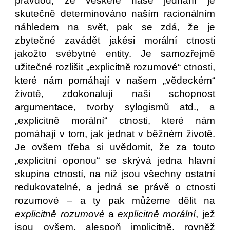
pravdou, že veškeré naše jednání je
skutečně determinováno naším racionálním
náhledem na svět, pak se zdá, že je
zbytečné zavádět jakési morální ctnosti
jakožto svébytné entity. Je samozřejmě
užitečné rozlišit „explicitně rozumové“ ctnosti,
které nám pomáhají v našem „vědeckém“
životě, zdokonalují naši schopnost
argumentace, tvorby sylogismů atd., a
„explicitně morální“ ctnosti, které nám
pomáhají v tom, jak jednat v běžném životě.
Je ovšem třeba si uvědomit, že za touto
„explicitní oponou“ se skrývá jedna hlavní
skupina ctností, na niž jsou všechny ostatní
redukovatelné, a jedná se právě o ctnosti
rozumové – a ty pak můžeme dělit na
explicitně rozumové
a
explicitně morální
, jež
jsou ovšem, alespoň implicitně, rovněž