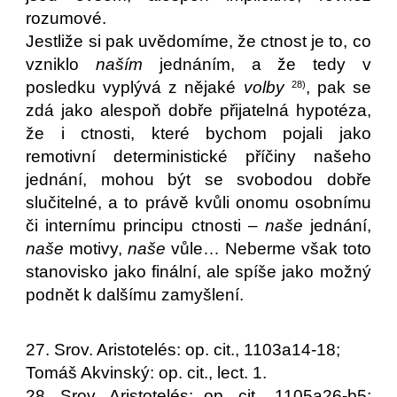
rozumové.
Jestliže si pak uvědomíme, že ctnost je to, co
vzniklo
naším
jednáním, a že tedy v
posledku vyplývá z nějaké
volby
, pak se
28)
zdá jako alespoň dobře přijatelná hypotéza,
že i ctnosti, které bychom pojali jako
remotivní deterministické příčiny našeho
jednání, mohou být se svobodou dobře
slučitelné, a to právě kvůli onomu osobnímu
či internímu principu ctnosti –
naše
jednání,
naše
motivy,
naše
vůle… Neberme však toto
stanovisko jako finální, ale spíše jako možný
podnět k dalšímu zamyšlení.
27. Srov. Aristotelés: op. cit., 1103a14-18;
Tomáš Akvinský: op. cit., lect. 1.
28. Srov. Aristotelés: op. cit., 1105a26-b5;