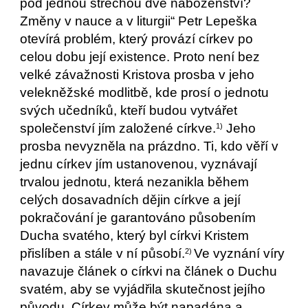
pod jednou střechou dvě náboženství?
Změny v nauce a v liturgii“ Petr Lepeška
otevírá problém, který provází církev po
celou dobu její existence. Proto není bez
velké závažnosti Kristova prosba v jeho
velekněžské modlitbě, kde prosí o jednotu
svých učedníků, kteří budou vytvářet
společenství jím založené církve.
Jeho
1)
prosba nevyzněla na prázdno. Ti, kdo věří v
jednu církev jím ustanovenou, vyznávají
trvalou jednotu, která nezanikla během
celých dosavadních dějin církve a její
pokračování je garantováno působením
Ducha svatého, který byl církvi Kristem
přislíben a stále v ní působí.
Ve vyznání víry
2)
navazuje článek o církvi na článek o Duchu
svatém, aby se vyjádřila skutečnost jejího
původu. Církev může být napadána a