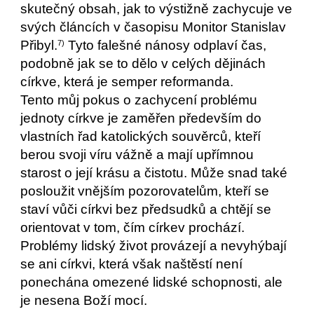
skutečný obsah, jak to výstižně zachycuje ve
svých článcích v časopisu Monitor Stanislav
Přibyl.
Tyto falešné nánosy odplaví čas,
7)
podobně jak se to dělo v celých dějinách
církve, která je semper reformanda.
Tento můj pokus o zachycení problému
jednoty církve je zaměřen především do
vlastních řad katolických souvěrců, kteří
berou svoji víru vážně a mají upřímnou
starost o její krásu a čistotu. Může snad také
posloužit vnějším pozorovatelům, kteří se
staví vůči církvi bez předsudků a chtějí se
orientovat v tom, čím církev prochází.
Problémy lidský život provázejí a nevyhýbají
se ani církvi, která však naštěstí není
ponechána omezené lidské schopnosti, ale
je nesena Boží mocí.