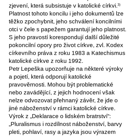
zjevení, která subsistuje v katolické církvi.
3)
Platnost tohoto koncilu i jeho dokumentů lze
těžko zpochybnit, jeho schválení koncilními
otci v čele s papežem garantují jeho platnost.
S jeho pravostí korespondují další důležité
pokoncilní opory pro život církve, zvl. Kodex
církevního práva z roku 1983 a Katechismus
katolické církve z roku 1992.
Petr Lepeška upozorňuje na některé výroky
a pojetí, která odporují katolické
pravověrnosti. Mohou být problematické
nebo zavádějící, z jejich hodnocení však
nelze odvozovat přehnaný závěr, že jde o
jiné náboženství v rámci katolické církve.
Výrok z „Deklarace o lidském bratrství“:
„Pluralismus i rozdílnost náboženství, barvy
pleti, pohlaví, rasy a jazyka jsou výrazem