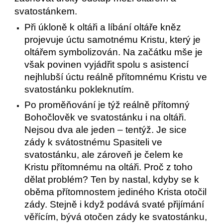
svatostánkem.
Při úkloně k oltáři a líbání oltáře kněz
projevuje úctu samotnému Kristu, který je
oltářem symbolizován. Na začátku mše je
však povinen vyjádřit spolu s asistencí
nejhlubší úctu reálně přítomnému Kristu ve
svatostánku pokleknutím.
Po proměňování je týž reálně přítomný
Bohočlověk ve svatostánku i na oltáři.
Nejsou dva ale jeden – tentýž. Je sice
zády k svátostnému Spasiteli ve
svatostánku, ale zároveň je čelem ke
Kristu přítomnému na oltáři. Proč z toho
dělat problém? Ten by nastal, kdyby se k
oběma přítomnostem jediného Krista otočil
zády. Stejně i když podává svaté přijímání
věřícím, bývá otočen zády ke svatostánku,