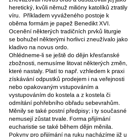
heretický, kvůli němuž milióny katolíků ztratily
víru. Příkladem vyváženého postoje k
oběma formám je papež Benedikt XVI.
Ocenění některých tradičních prvků liturgie
se bohužel některými horlivci zneužívalo jako
kladivo na novus ordo.
Ohlédneme-li se ještě do dějin křesťanské
zbožnosti, nemusíme litovat některých změn,
které nastaly. Platí to např. vzhledem k praxi
získávání odpustků prodejem i na veřejnosti
nebo opakovaným vstupováním a
vystupováním do kostela a z kostela či
odmítání pohřebního obřadu sebevrahům.
Měnily se také postní předpisy; i ty současné
nemusejí zůstat trvale. Forma přijímání
eucharistie se také během dějin měnila.
Pokyny pro přijímání na ruku nacházíme již u