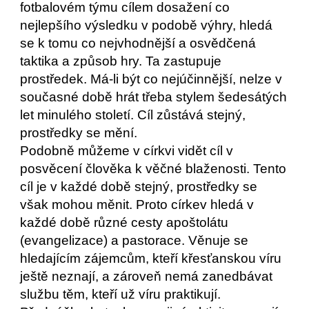
fotbalovém týmu cílem dosažení co
nejlepšího výsledku v podobě výhry, hledá
se k tomu co nejvhodnější a osvědčená
taktika a způsob hry. Ta zastupuje
prostředek. Má-li být co nejúčinnější, nelze v
současné době hrát třeba stylem šedesátých
let minulého století. Cíl zůstává stejný,
prostředky se mění.
Podobně můžeme v církvi vidět cíl v
posvěcení člověka k věčné blaženosti. Tento
cíl je v každé době stejný, prostředky se
však mohou měnit. Proto církev hledá v
každé době různé cesty apoštolátu
(evangelizace) a pastorace. Věnuje se
hledajícím zájemcům, kteří křesťanskou víru
ještě neznají, a zároveň nemá zanedbávat
službu těm, kteří už víru praktikují.