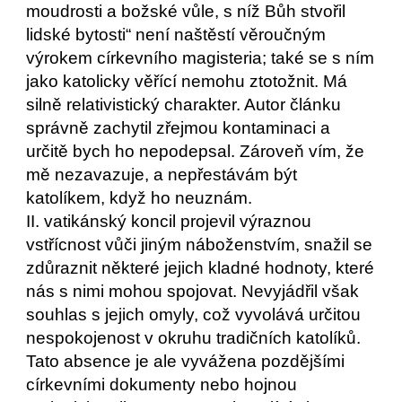
moudrosti a božské vůle, s níž Bůh stvořil
lidské bytosti“ není naštěstí věroučným
výrokem církevního magisteria; také se s ním
jako katolicky věřící nemohu ztotožnit. Má
silně relativistický charakter. Autor článku
správně zachytil zřejmou kontaminaci a
určitě bych ho nepodepsal. Zároveň vím, že
mě nezavazuje, a nepřestávám být
katolíkem, když ho neuznám.
II. vatikánský koncil projevil výraznou
vstřícnost vůči jiným náboženstvím, snažil se
zdůraznit některé jejich kladné hodnoty, které
nás s nimi mohou spojovat. Nevyjádřil však
souhlas s jejich omyly, což vyvolává určitou
nespokojenost v okruhu tradičních katolíků.
Tato absence je ale vyvážena pozdějšími
církevními dokumenty nebo hojnou