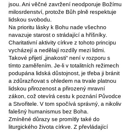
jsou. Ani věčné zavržení neodporuje Božímu
milosrdenství, protože Bůh plně respektuje
lidskou svobodu.
Na prioritu lásky k Bohu nade všechno
navazuje starost o strádající a hříšníky.
Charitativní aktivity církve z tohoto principu
vycházejí a nedělají rozdíly mezi lidmi.
Takové přijetí „jinakosti“ není v rozporu s
tímto zaměřením. Je-li v totalitních režimech
podupána lidská důstojnost, je třeba ji bránit
a zdůrazňovat s ohledem na trvale platnou
lidskou přirozenost a přirozený mravní
zákon, což otevírá cestu k poznání Původce
a Stvořitele. V tom spočívá správný, a nikoliv
falešný humanismus bez Boha.
Zmíněné důrazy se promítly také do
liturgického života církve. Z převládající