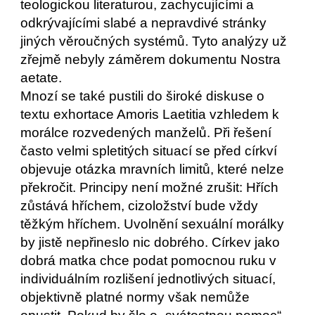
teologickou literaturou, zachycujícími a
odkrývajícími slabé a nepravdivé stránky
jiných věroučných systémů. Tyto analýzy už
zřejmě nebyly záměrem dokumentu Nostra
aetate.
Mnozí se také pustili do široké diskuse o
textu exhortace Amoris Laetitia vzhledem k
morálce rozvedených manželů. Při řešení
často velmi spletitých situací se před církví
objevuje otázka mravních limitů, které nelze
překročit. Principy není možné zrušit: Hřích
zůstává hříchem, cizoložství bude vždy
těžkým hříchem. Uvolnění sexuální morálky
by jistě nepřineslo nic dobrého. Církev jako
dobrá matka chce podat pomocnou ruku v
individuálním rozlišení jednotlivých situací,
objektivně platné normy však nemůže