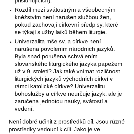
přisluhujících).
Rozdíl mezi svátostným a všeobecným
kněžstvím není narušen službou žen,
pokud zachovají církevní předpisy, které
se týkají služby laiků během liturgie.
Univerzalita mše sv. a církve není
narušena povolením národních jazyků.
Byla snad porušena schválením
slovanského liturgického jazyka papežem
už v 9. století? Jak také vnímat rozličnost
liturgických jazyků východních církví v
rámci katolické církve? Univerzalitu
bohoslužby a církve neurčuje jazyk, ale je
zaručena jednotou nauky, svátostí a
vedení.
Není dobré učinit z prostředků cíl. Jsou různé
prostředky vedoucí k cíli. Jako je ve