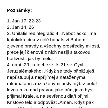
Poznámky:
1. Jan 17, 22-23
2. Jan 14, 26
3. Unitatis redintegratio 4: „Neboť ačkoli má
katolická církev celé bohatství Bohem
zjevené pravdy a všechny prostředky milosti,
přece její členové z nich nežijí s takovou
horlivostí, jak by měli...
4. např. 23. katecheze, č. 21 sv. Cyril
Jeruzalémského: „Když se tedy přibližuješ,
nepřistupuj a nepřijímej s nataženýma
rukama ani s roztaženými prsty, nýbrž polož
levou ruku nad pravou jako trůn, jako bys
přijímal Krále, a na sevřenou dlaň přijmi
Kristovo tělo a odpověz: „Amen. Když pak