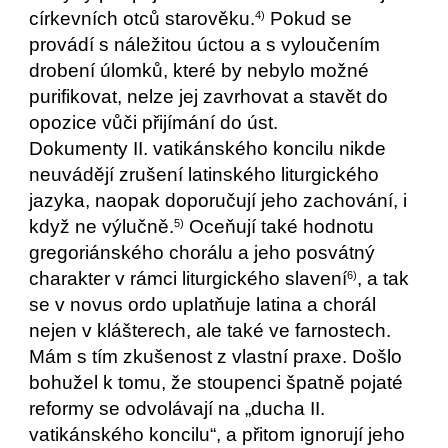
církevních otců starověku.
Pokud se
4)
provádí s náležitou úctou a s vyloučením
drobení úlomků, které by nebylo možné
purifikovat, nelze jej zavrhovat a stavět do
opozice vůči přijímání do úst.
Dokumenty II. vatikánského koncilu nikde
neuvádějí zrušení latinského liturgického
jazyka, naopak doporučují jeho zachování, i
když ne výlučně.
Oceňují také hodnotu
5)
gregoriánského chorálu a jeho posvátný
charakter v rámci liturgického slavení
, a tak
6)
se v novus ordo uplatňuje latina a chorál
nejen v klášterech, ale také ve farnostech.
Mám s tím zkušenost z vlastní praxe. Došlo
bohužel k tomu, že stoupenci špatně pojaté
reformy se odvolávají na „ducha II.
vatikánského koncilu“, a přitom ignorují jeho