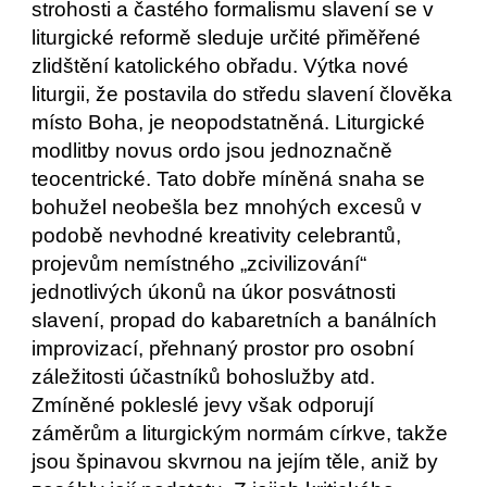
strohosti a častého formalismu slavení se v
liturgické reformě sleduje určité přiměřené
zlidštění katolického obřadu. Výtka nové
liturgii, že postavila do středu slavení člověka
místo Boha, je neopodstatněná. Liturgické
modlitby novus ordo jsou jednoznačně
teocentrické. Tato dobře míněná snaha se
bohužel neobešla bez mnohých excesů v
podobě nevhodné kreativity celebrantů,
projevům nemístného „zcivilizování“
jednotlivých úkonů na úkor posvátnosti
slavení, propad do kabaretních a banálních
improvizací, přehnaný prostor pro osobní
záležitosti účastníků bohoslužby atd.
Zmíněné pokleslé jevy však odporují
záměrům a liturgickým normám církve, takže
jsou špinavou skvrnou na jejím těle, aniž by