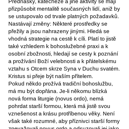
Přednášky, katecheze a jiné aktivity se mají
přizpůsobit mentalitě současných lidí, aniž by
se ustupovalo od trvale platných požadavků.
Nastávají změny: Některé prostředky se
přežily a jsou nahrazeny jinými. Hledá se
vhodná strategie na cestě k cíli. Platí to jistě
také vzhledem k bohoslužebné praxi a k
osobní zbožnosti, hledají se cesty k poznání
a prožívání Boží velebnosti a k přátelskému
vztahu s Otcem skrze Syna v Duchu svatém.
Kristus si přeje být naším přítelem.
Pokud někdo prožívá tradiční bohoslužbu,
má mu být dopřána. Je-li někomu blízká
nová forma liturgie (novus ordo), nemá
pohrdat starší formou, která má jistě svou
vznešenost a krásu protříbenou věky. Není
však také rozumné, aby příznivci starší formy
znevažovali novus ordo a odsuzovali jej jako