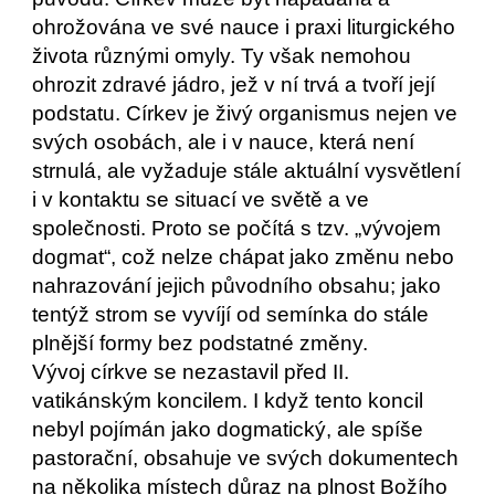
ohrožována ve své nauce i praxi liturgického
života různými omyly. Ty však nemohou
ohrozit zdravé jádro, jež v ní trvá a tvoří její
podstatu. Církev je živý organismus nejen ve
svých osobách, ale i v nauce, která není
strnulá, ale vyžaduje stále aktuální vysvětlení
i v kontaktu se situací ve světě a ve
společnosti. Proto se počítá s tzv. „vývojem
dogmat“, což nelze chápat jako změnu nebo
nahrazování jejich původního obsahu; jako
tentýž strom se vyvíjí od semínka do stále
plnější formy bez podstatné změny.
Vývoj církve se nezastavil před II.
vatikánským koncilem. I když tento koncil
nebyl pojímán jako dogmatický, ale spíše
pastorační, obsahuje ve svých dokumentech
na několika místech důraz na plnost Božího