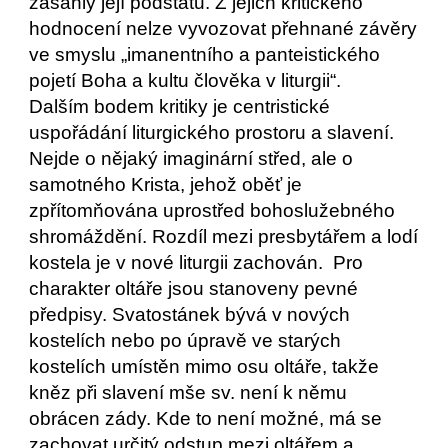
zasáhly její podstatu. Z jejich kritického
hodnocení nelze vyvozovat přehnané závěry
ve smyslu „imanentního a panteistického
pojetí Boha a kultu člověka v liturgii“.
Dalším bodem kritiky je centristické
uspořádání liturgického prostoru a slavení.
Nejde o nějaký imaginární střed, ale o
samotného Krista, jehož oběť je
zpřítomňována uprostřed bohoslužebného
shromáždění. Rozdíl mezi presbytářem a lodí
kostela je v nové liturgii zachován. Pro
charakter oltáře jsou stanoveny pevné
předpisy. Svatostánek bývá v nových
kostelích nebo po úpravě ve starých
kostelích umístěn mimo osu oltáře, takže
kněz při slavení mše sv. není k němu
obrácen zády. Kde to není možné, má se
zachovat určitý odstup mezi oltářem a