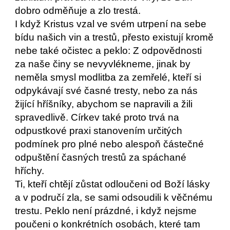
dobro odměňuje a zlo trestá.
I když Kristus vzal ve svém utrpení na sebe
bídu našich vin a trestů, přesto existují kromě
nebe také očistec a peklo: Z odpovědnosti
za naše činy se nevyvlékneme, jinak by
neměla smysl modlitba za zemřelé, kteří si
odpykávají své časné tresty, nebo za nás
žijící hříšníky, abychom se napravili a žili
spravedlivě. Církev také proto trvá na
odpustkové praxi stanovením určitých
podmínek pro plné nebo alespoň částečné
odpuštění časných trestů za spáchané
hříchy.
Ti, kteří chtějí zůstat odloučeni od Boží lásky
a v područí zla, se sami odsoudili k věčnému
trestu. Peklo není prázdné, i když nejsme
poučeni o konkrétních osobách, které tam