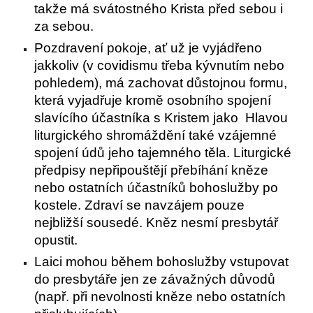
takže má svátostného Krista před sebou i
za sebou.
Pozdravení pokoje, ať už je vyjádřeno
jakkoliv (v covidismu třeba kývnutím nebo
pohledem), má zachovat důstojnou formu,
která vyjadřuje kromě osobního spojení
slavícího účastníka s Kristem jako Hlavou
liturgického shromáždění také vzájemné
spojení údů jeho tajemného těla. Liturgické
předpisy nepřipouštějí přebíhání kněze
nebo ostatních účastníků bohoslužby po
kostele. Zdraví se navzájem pouze
nejbližší sousedé. Kněz nesmí presbytář
opustit.
Laici mohou během bohoslužby vstupovat
do presbytáře jen ze závažných důvodů
(např. při nevolnosti kněze nebo ostatních