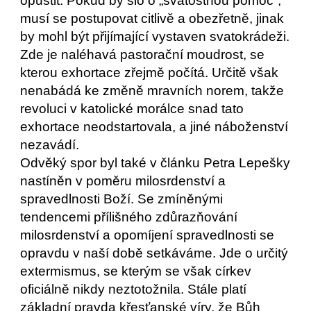
opustit. Pokud by šlo o „svátostnou pomoc“,
musí se postupovat citlivě a obezřetně, jinak
by mohl být přijímající vystaven svatokrádeži.
Zde je naléhavá pastorační moudrost, se
kterou exhortace zřejmě počítá. Určitě však
nenabádá ke změně mravních norem, takže
revoluci v katolické morálce snad tato
exhortace neodstartovala, a jiné náboženství
nezavádí.
Odvěký spor byl také v článku Petra Lepešky
nastíněn v poměru milosrdenství a
spravedlnosti Boží. Se zmíněnými
tendencemi přílišného zdůrazňování
milosrdenství a opomíjení spravedlnosti se
opravdu v naší době setkáváme. Jde o určitý
extermismus, se kterým se však církev
oficiálně nikdy neztotožnila. Stále platí
základní pravda křesťanské víry, že Bůh