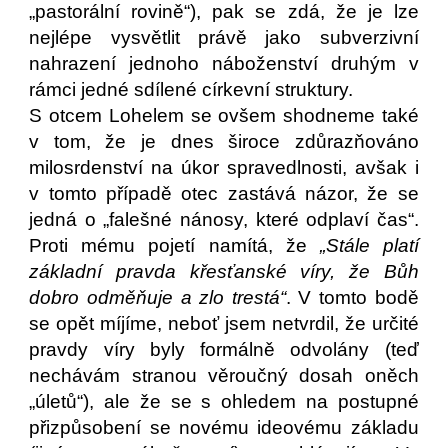
„pastorální rovině“), pak se zdá, že je lze
nejlépe vysvětlit právě jako subverzivní
nahrazení jednoho náboženství druhým v
rámci jedné sdílené církevní struktury.
S otcem Lohelem se ovšem shodneme také
v tom, že je dnes široce zdůrazňováno
milosrdenství na úkor spravedlnosti, avšak i
v tomto případě otec zastává názor, že se
jedná o „falešné nánosy, které odplaví čas“.
Proti mému pojetí namítá, že
„Stále platí
základní pravda křesťanské víry, že Bůh
dobro odměňuje a zlo trestá“
. V tomto bodě
se opět míjíme, neboť jsem netvrdil, že určité
pravdy víry byly formálně odvolány (teď
nechávám stranou věroučný dosah oněch
„úletů“), ale že se s ohledem na postupné
přizpůsobení se novému ideovému základu