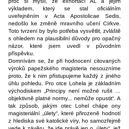
proč si myslí, že exhortací AL a jejím
výkladem, který se stal oficiálním
uveřejněním v Acta Apostolicae Sedis,
nedošlo ke změně mravního učení Církve.
Toto tvrzení by bylo potřeba vysvětlit, zvláště
s ohledem na plausibilní důvody pro opačný
názor, které jsem uvedl v původním
příspěvku.
Domnívám se, že při hodnocení citovaných
výroků papežského magisteria nesouzníme
proto, že k nim přistupujeme každý z jiného
úhlu pohledu. Pro otce Lohela je základním
východiskem „Principy není možné rušit …
objektivně platné normy... nemůže opustit“. A
tak způsob, jakým otec Lohel chápe ony
magisteriální „úlety“, které přirozeně hodnotí
z hlediska své katolické víry, ho samozřejmě
vede k závěru, že jde právě jen o „úlety“, jež