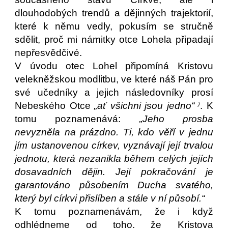
dlouhodobých trendů a dějinných trajektorií,
které k němu vedly, pokusím se stručně
sdělit, proč mi námitky otce Lohela připadají
nepřesvědčivé.
V úvodu otec Lohel připomíná Kristovu
velekněžskou modlitbu, ve které náš Pán pro
své učedníky a jejich následovníky prosí
Nebeského Otce
„ať všichni jsou jedno“
. K
)
tomu poznamenává:
„Jeho prosba
nevyzněla na prázdno. Ti, kdo věří v jednu
jím ustanovenou církev, vyznávají její trvalou
jednotu, která nezanikla během celých jejích
dosavadních dějin. Její pokračování je
garantováno působením Ducha svatého,
který byl církvi přislíben a stále v ní působí.“
K tomu poznamenávám, že i když
odhlédneme od toho, že Kristova