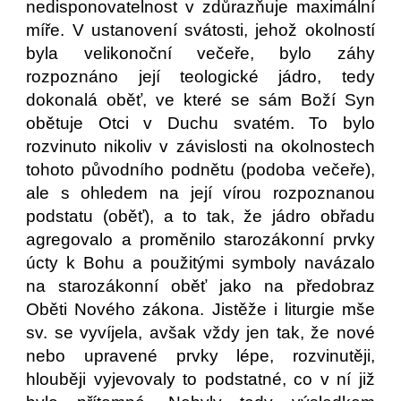
nedisponovatelnost v zdůrazňuje maximální
míře. V ustanovení svátosti, jehož okolností
byla velikonoční večeře, bylo záhy
rozpoznáno její teologické jádro, tedy
dokonalá oběť, ve které se sám Boží Syn
obětuje Otci v Duchu svatém. To bylo
rozvinuto nikoliv v závislosti na okolnostech
tohoto původního podnětu (podoba večeře),
ale s ohledem na její vírou rozpoznanou
podstatu (oběť), a to tak, že jádro obřadu
agregovalo a proměnilo starozákonní prvky
úcty k Bohu a použitými symboly navázalo
na starozákonní oběť jako na předobraz
Oběti Nového zákona. Jistěže i liturgie mše
sv. se vyvíjela, avšak vždy jen tak, že nové
nebo upravené prvky lépe, rozvinutěji,
hlouběji vyjevovaly to podstatné, co v ní již