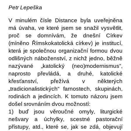
Petr Lepeška
V minulém čísle Distance byla uveřejněna
má úvaha, ve které jsem se snažil vysvětlit,
proč se domnívám, že dnešní Církev
(míněno Římskokatolická církev) je institucí,
která je společnou organizační formou dvou
odlišných náboženství, z nichž jedno, běžně
nazývané „katolický (neo)modernismus“,
naprosto převládá, a druhé, katolické
křesťanství, přežívá v některých
„tradicionalistických“ farnostech, skupinách,
rodinách a jedincích. K tomuto názoru jsem
došel srovnáním dvou možností:
1) buď jsou věroučné omyly, liturgické
nešvary a úchylky, scestné pastorační
přístupy, atd., které se, jak se zdá, objevují