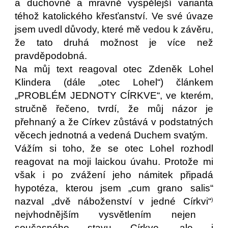
a duchovně a mravně vyspělejší varianta
téhož katolického křesťanství. Ve své úvaze
jsem uvedl důvody, které mě vedou k závěru,
že tato druhá možnost je více než
pravděpodobná.
Na můj text reagoval otec Zdeněk Lohel
Klindera (dále „otec Lohel“) článkem
„PROBLÉM JEDNOTY CÍRKVE“, ve kterém,
stručně řečeno, tvrdí, že můj názor je
přehnaný a že Církev zůstává v podstatných
věcech jednotná a vedená Duchem svatým.
Vážím si toho, že se otec Lohel rozhodl
reagovat na moji laickou úvahu. Protože mi
však i po zvážení jeho námitek připadá
hypotéza, kterou jsem „cum grano salis“
nazval „dvě náboženství v jedné Církvi“
)
nejvhodnějším vysvětlením nejen
současného stavu Církve, ale i