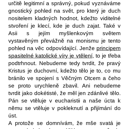
určitě legitimní a správný, pokud vyznáváme
gnostický pohled na svět, pro který je duch
nositelem kladných hodnot, kdežto viditelné
stvoření je klecí, kde je duch zajat. Také v
Asii s jejím myšlenkovým světem
vystavěným převážně na monismu je tento
pohled na věc odpovídající. Jenže
principem
spasitelné katolické víry je vtělení
, to je třeba
podtrhnout. Nebudeme tedy tvrdit, že pravý
Kristus je duchovní, kdežto tělo je to, co mu
bránilo ve spojení s Věčným Otcem a čeho
se proto urychleně zbavil. Ani nebudeme
tvrdit jako dokétisté, že měl jen zdánlivé tělo.
Pán se vtěluje v eucharistii a naše úcta k
němu se vtěluje v pokleknutí a přijímání do
úst.
A protože se domnívám, že mše svatá je