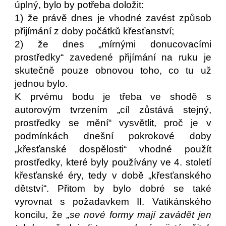
úplný, bylo by potřeba doložit:
1) že právě dnes je vhodné zavést způsob
přijímání z doby počátků křesťanství;
2) že dnes „mírnými donucovacími
prostředky“ zavedené přijímání na ruku je
skutečně pouze obnovou toho, co tu už
jednou bylo.
K prvému bodu je třeba ve shodě s
autorovým tvrzením „cíl zůstává stejný,
prostředky se mění“ vysvětlit, proč je v
podmínkách dnešní pokrokové doby
„křesťanské dospělosti“ vhodné použít
prostředky, které byly používány ve 4. století
křesťanské éry, tedy v době „křesťanského
dětství“. Přitom by bylo dobré se také
vyrovnat s požadavkem II. Vatikánského
koncilu, že
„se nové formy mají zavádět jen