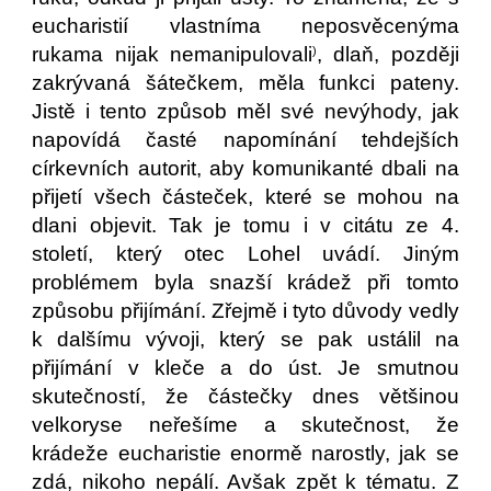
eucharistií vlastníma neposvěcenýma
rukama nijak nemanipulovali
, dlaň, později
)
zakrývaná šátečkem, měla funkci pateny.
Jistě i tento způsob měl své nevýhody, jak
napovídá časté napomínání tehdejších
církevních autorit, aby komunikanté dbali na
přijetí všech částeček, které se mohou na
dlani objevit. Tak je tomu i v citátu ze 4.
století, který otec Lohel uvádí. Jiným
problémem byla snazší krádež při tomto
způsobu přijímání. Zřejmě i tyto důvody vedly
k dalšímu vývoji, který se pak ustálil na
přijímání v kleče a do úst. Je smutnou
skutečností, že částečky dnes většinou
velkoryse neřešíme a skutečnost, že
krádeže eucharistie enormě narostly, jak se
zdá, nikoho nepálí. Avšak zpět k tématu. Z