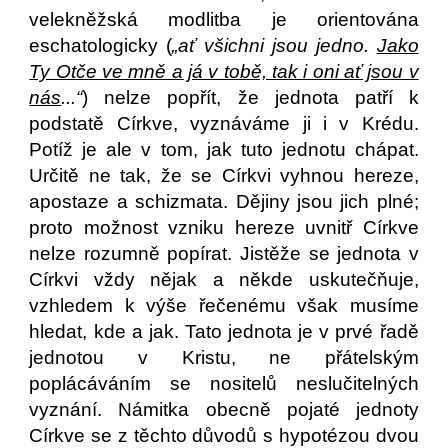
velekněžská modlitba je orientována
eschatologicky (
„ať všichni jsou jedno.
Jako
Ty Otče ve mně a já v tobě, tak i oni ať jsou v
nás
...“
) nelze popřít, že jednota patří k
podstatě Církve, vyznáváme ji i v Krédu.
Potíž je ale v tom, jak tuto jednotu chápat.
Určitě ne tak, že se Církvi vyhnou hereze,
apostaze a schizmata. Dějiny jsou jich plné;
proto možnost vzniku hereze uvnitř Církve
nelze rozumně popírat. Jistěže se jednota v
Církvi vždy nějak a někde uskutečňuje,
vzhledem k výše řečenému však musíme
hledat, kde a jak. Tato jednota je v prvé řadě
jednotou v Kristu, ne přátelským
poplácáváním se nositelů neslučitelných
vyznání. Námitka obecně pojaté jednoty
Církve se z těchto důvodů s hypotézou dvou