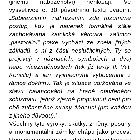
(jinému náboženství) nehlásají. Ve
vysvětlivce č. 30 původního textu uvádím:
„Subverzivním nahrazením zde rozumíme
postup, kdy je navenek formálně stále
zachovávána katolická věrouka, zatímco
„pastorální“ praxe vychází ze zcela jiných
základů, s ní z části neslučitelných. Ty se
projevují v náznacích, symbolech a dvoj
nebo víceznačnostech (tak již texty II. Vat.
Koncilu) a jen výjimečnými vybočeními z
rámce doktriny. Tak je situace udržována ve
stavu balancování na hraně otevřeného
schizmatu, jehož zjevné propuknutí není pro
obě zúčastněné strany žádoucí (pro každou
z jiného důvodu).“
Všechny tyto výroky, skutky, změny, posuny
a monumentální zámlky chápu jako proces,
který se v čase rozvíjí od dávných selhání ve