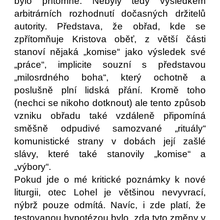
bylo přítomné. Nebyly tedy výsledkem
arbitrárních rozhodnutí dočasných držitelů
autority. Představa, že obřad, kde se
zpřítomňuje Kristova oběť, z větší části
stanoví nějaká „komise“ jako výsledek své
„práce“, implicite souzní s představou
„milosrdného boha“, který ochotně a
poslušně plní lidská přání. Kromě toho
(nechci se nikoho dotknout) ale tento způsob
vzniku obřadu také vzdáleně připomíná
směšně odpudivé samozvané „rituály“
komunistické strany v dobách její zašlé
slávy, které také stanovily „komise“ a
„výbory“.
Pokud jde o mé kritické poznámky k nové
liturgii, otec Lohel je většinou nevyvrací,
nýbrž pouze odmítá. Navíc, i zde platí, že
testovanou hypotézou bylo, zda tyto změny v