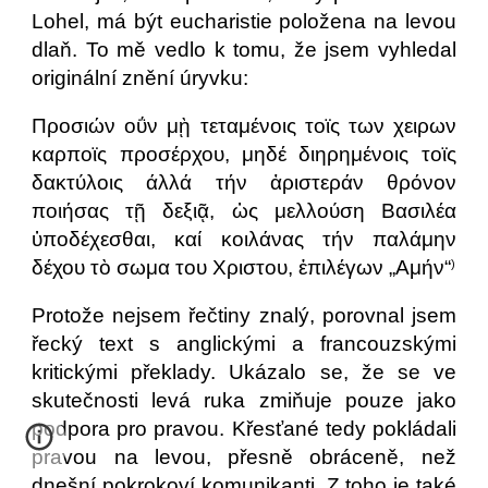
Lohel, má být eucharistie položena na levou
dlaň. To mě vedlo k tomu, že jsem vyhledal
originální znění úryvku:
Προσιών οΰν μῂ τεταμένοις τοϊς των χειρων
καρποϊς προσέρχου, μηδέ διηρημένοις τοϊς
δακτύλοις άλλά τήν ἀριστεράν θρόνον
ποιήσας τῇ δεξιᾷ, ὡς μελλούση Βασιλέα
ὑποδέχεσθαι, καί κοιλάνας τήν παλάμην
δέχου τὸ σωμα του Χριστου, ἐπιλέγων „Αμήν“
)
Protože nejsem řečtiny znalý, porovnal jsem
řecký text s anglickými a francouzskými
kritickými překlady. Ukázalo se, že se ve
skutečnosti levá ruka zmiňuje pouze jako
podpora pro pravou. Křesťané tedy pokládali
pravou na levou, přesně obráceně, než
dnešní pokrokoví komunikanti. Z toho je také