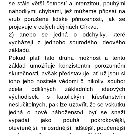
se stále větší četností a intenzitou, pouhými
nahodilými chybami, jež můžeme připsat na
vrub porušené lidské přirozenosti, jak se
projevuje v celých dějinách Církve,
2) anebo se jedná o odchylky, které
vycházejí z jednoho sourodého ideového
základu.
Pokud platí tato druhá možnost a tento
základ umožňuje konzistentní porozumění
skutečnosti, avšak představuje, ať už jsou si
toho jeho nositelé vědomi či nikoliv, soubor
zcela odlišných základních ideových
východisek, s katolickým křesťanstvím
neslučitelných, pak lze uzavřít, že se vskutku
jedná o nové náboženství, byť se snaží
vypadat jako pouhá pokrokovější,
otevřenější, milosrdnější, lidštější, poučenější