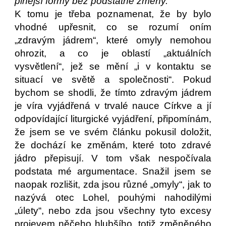
plnější formy bez podstatné změny.“
K tomu je třeba poznamenat, že by bylo
vhodné upřesnit, co se rozumí oním
„zdravým jádrem“, které omyly nemohou
ohrozit, a co je oblastí „aktuálních
vysvětlení“, jež se mění „i v kontaktu se
situací ve světě a společnosti“. Pokud
bychom se shodli, že tímto zdravým jádrem
je víra vyjádřená v trvalé nauce Církve a jí
odpovídající liturgické vyjádření, připomínám,
že jsem se ve svém článku pokusil doložit,
že dochází ke změnám, které toto zdravé
jádro přepisují. V tom však nespočívala
podstata mé argumentace. Snažil jsem se
naopak rozlišit, zda jsou různé „omyly“, jak to
nazývá otec Lohel, pouhými nahodilými
„úlety“, nebo zda jsou všechny tyto excesy
projevem něčeho hlubšího, totiž změněného