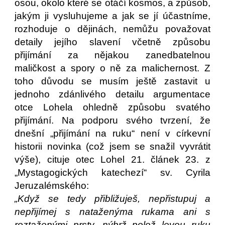
osou, okolo které se otáčí kosmos, a způsob,
jakým ji vysluhujeme a jak se jí účastníme,
rozhoduje o dějinách, nemůžu považovat
detaily jejího slavení včetně způsobu
přijímání za nějakou zanedbatelnou
maličkost a spory o ně za malichernost. Z
toho důvodu se musím ještě zastavit u
jednoho zdánlivého detailu argumentace
otce Lohela ohledně způsobu svatého
přijímání. Na podporu svého tvrzení, že
dnešní „přijímání na ruku“ není v církevní
historii novinka (což jsem se snažil vyvrátit
výše), cituje otec Lohel 21. článek 23. z
„Mystagogických katechezí“ sv. Cyrila
Jeruzalémského:
„Když se tedy přibližuješ, nepřistupuj a
nepřijímej s nataženýma rukama ani s
roztaženými prsty, nýbrž polož levou ruku