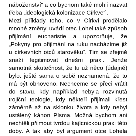
náboženství“ a co bychom také mohli nazvat
třeba „ideologická kolonizace Církve“
.
)
Mezi příklady toho, co v Církvi prodělalo
mnohé změny, uvádí otec Lohel také způsob
přijímání eucharistie a upozorňuje, že
„Pokyny pro přijímání na ruku nacházíme již
u církevních otců starověku“. Tím se zřejmě
snaží legitimovat dnešní praxi. Jenže
samotná skutečnost, že tu už něco (údajně)
bylo, ještě sama o sobě neznamená, že to
má být obnoveno. Nechceme se přeci vrátit
do stavu, kdy například nebyla rozvinutá
trojiční teologie, kdy někteří přijímali křest
záměrně až na sklonku života a kdy nebyl
ustálený kánon Písma. Možná bychom ani
nechtěli přijmout tvrdou kajícnickou praxi této
doby. A tak aby byl argument otce Lohela