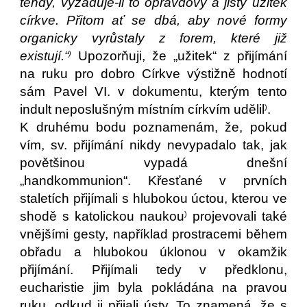
tehdy, vyžaduje-li to opravdový a jistý užitek
církve. Přitom ať se dbá, aby nové formy
organicky vyrůstaly z forem, které již
existují.“
Upozorňuji, že „užitek“ z přijímání
)
na ruku pro dobro Církve výstižně hodnotí
sám Pavel VI. v dokumentu, kterým tento
indult neposlušným místním církvím udělil
.
)
K druhému bodu poznamenám, že, pokud
vím, sv. přijímání nikdy nevypadalo tak, jak
povětšinou vypadá dnešní
„handkommunion“. Křesťané v prvních
staletích přijímali s hlubokou úctou, kterou ve
shodě s katolickou naukou
projevovali také
)
vnějšími gesty, například prostracemi během
obřadu a hlubokou úklonou v okamžik
přijímání. Přijímali tedy v předklonu,
eucharistie jim byla pokládána na pravou
ruku, odkud ji přijali ústy. To znamená, že s