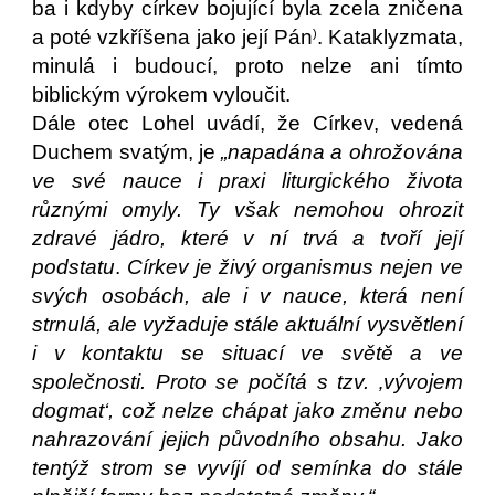
ba i kdyby církev bojující byla zcela zničena
a poté vzkříšena jako její Pán
. Kataklyzmata,
)
minulá i budoucí, proto nelze ani tímto
biblickým výrokem vyloučit.
Dále otec Lohel uvádí, že Církev, vedená
Duchem svatým, je
„napadána a ohrožována
ve své nauce i praxi liturgického života
různými omyly. Ty však nemohou ohrozit
zdravé jádro, které v ní trvá a tvoří její
podstatu
.
Církev je živý organismus nejen ve
svých osobách, ale i v nauce, která není
strnulá, ale vyžaduje stále aktuální vysvětlení
i v kontaktu se situací ve světě a ve
společnosti. Proto se počítá s tzv. ‚vývojem
dogmat‘, což nelze chápat jako změnu nebo
nahrazování jejich původního obsahu. Jako
tentýž strom se vyvíjí od semínka do stále