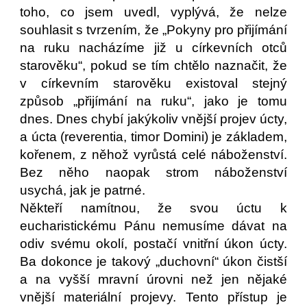
toho, co jsem uvedl, vyplývá, že nelze
souhlasit s tvrzením, že „Pokyny pro přijímání
na ruku nacházíme již u církevních otců
starověku“, pokud se tím chtělo naznačit, že
v církevním starověku existoval stejný
způsob „přijímání na ruku“, jako je tomu
dnes. Dnes chybí jakýkoliv vnější projev úcty,
a úcta (reverentia, timor Domini) je základem,
kořenem, z něhož vyrůstá celé náboženství.
Bez něho naopak strom náboženství
usychá, jak je patrné.
Někteří namítnou, že svou úctu k
eucharistickému Pánu nemusíme dávat na
odiv svému okolí, postačí vnitřní úkon úcty.
Ba dokonce je takový „duchovní“ úkon čistší
a na vyšší mravní úrovni než jen nějaké
vnější materiální projevy. Tento přístup je