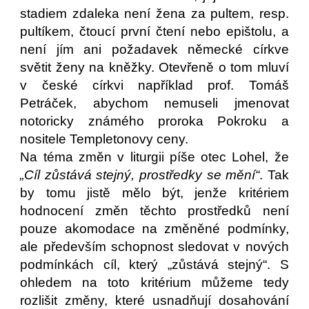
stadiem zdaleka není žena za pultem, resp.
pultíkem, čtoucí první čtení nebo epištolu, a
není jím ani požadavek německé církve
světit ženy na kněžky. Otevřeně o tom mluví
v české církvi například prof. Tomáš
Petráček, abychom nemuseli jmenovat
notoricky známého proroka Pokroku a
nositele Templetonovy ceny.
Na téma změn v liturgii píše otec Lohel, že
„Cíl zůstává stejný, prostředky se mění“
. Tak
by tomu jistě mělo být, jenže kritériem
hodnocení změn těchto prostředků není
pouze akomodace na změněné podmínky,
ale především schopnost sledovat v nových
podmínkách cíl, který „zůstává stejný“. S
ohledem na toto kritérium můžeme tedy
rozlišit změny, které usnadňují dosahování