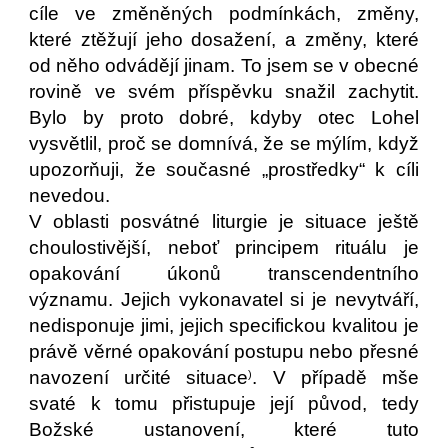
cíle ve změněných podmínkách, změny,
které ztěžují jeho dosažení, a změny, které
od něho odvádějí jinam. To jsem se v obecné
rovině ve svém příspěvku snažil zachytit.
Bylo by proto dobré, kdyby otec Lohel
vysvětlil, proč se domnívá, že se mýlím, když
upozorňuji, že současné „prostředky“ k cíli
nevedou.
V oblasti posvátné liturgie je situace ještě
choulostivější, neboť principem rituálu je
opakování úkonů transcendentního
významu. Jejich vykonavatel si je nevytváří,
nedisponuje jimi, jejich specifickou kvalitou je
právě věrné opakování postupu nebo přesné
navození určité situace
. V případě mše
)
svaté k tomu přistupuje její původ, tedy
Božské ustanovení, které tuto