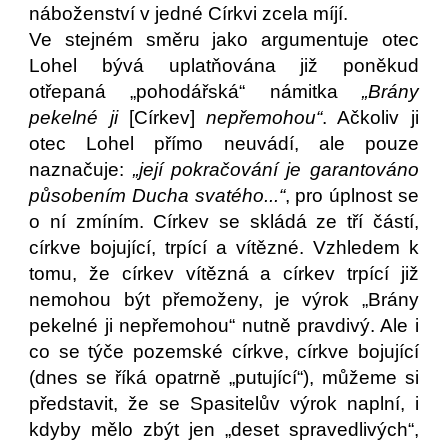
náboženství v jedné Církvi zcela míjí.
Ve stejném směru jako argumentuje otec
Lohel bývá uplatňována již poněkud
otřepaná „pohodářská“ námitka
„Brány
pekelné ji
[Církev]
nepřemohou“
. Ačkoliv ji
otec Lohel přímo neuvádí, ale pouze
naznačuje:
„její pokračování je garantováno
působením Ducha svatého...“
, pro úplnost se
o ní zmíním. Církev se skládá ze tří částí,
církve bojující, trpící a vítězné. Vzhledem k
tomu, že církev vítězná a církev trpící již
nemohou být přemoženy, je výrok „Brány
pekelné ji nepřemohou“ nutně pravdivý. Ale i
co se týče pozemské církve, církve bojující
(dnes se říká opatrně „putující“), můžeme si
představit, že se Spasitelův výrok naplní, i
kdyby mělo zbýt jen „deset spravedlivých“,