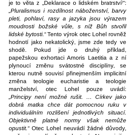
je to věta z „Deklarace o lidském bratrství
“:
)
„Pluralismus i rozdílnost náboženství, barvy
pleti, pohlaví, rasy a jazyka jsou výrazem
moudrosti božské vůle, s níž Bůh stvořil
lidské bytosti.“
Tento výrok otec Lohel rovněž
hodnotí jako nekatolický, jsme zde tedy ve
shodě. Pokud jde o druhý příklad,
papežskou exhortaci Amoris Laetitia a z ní
plynoucí změnu svátostné disciplíny, se
kterou nutně souvisí přinejmenším implicitní
změna teologie eucharistie a teologie
manželství, otec Lohel pouze uvádí:
„Principy není možné rušit. … Církev jako
dobrá matka chce dát pomocnou ruku v
individuálním rozlišení jednotlivých situací.
Objektivně platné normy však nemůže
opustit.“
Otec Lohel neuvádí žádné důvody,