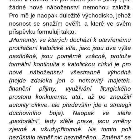
žádné nové náboženství nemohou založit.
Pro mě je naopak důležité východisko, jehož
nosnost se snažím ověřit, a které ve svém
příspěvku formuluji takto:
„Momenty, ve kterých dochází k otevřenému
protiřečení katolické víře, jako jsou dva výše
nastíněné, jsou poměrně vzácné, protože
formální kontinuita s katolickou církví je pro
nové náboženství všestranně výhodná
(nejde zdaleka jen o nemovitý majetek,
finanční příjmy, využívání liturgického
prostoru konkurenta, atd., až po zneužití
autority církve, ale především jde o strategii
duchovního boje). Naopak ve sféře
„pastorální“, tedy sféře praxe, jsou změny
zjevné a všudypřítomné. Na tomto poli
nezůstalo téměř nic nezměněno. „Změna“ se