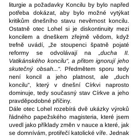
liturgie a požadavky Koncilu by bylo napřed
potřeba dokázat, aby bylo možné vytýkat
kritikům dnešního stavu nevěrnost koncilu.
Ostatně otec Lohel si je diskontinuity mezi
koncilem a dneškem zřejmě vědom, když
trefně uvádí, „že stoupenci špatně pojaté
reformy se odvolávají na
„ducha II.
Vatikánského koncilu“, a přitom ignorují jeho
skutečný obsah...“
. Předmětem sporu tedy
není koncil a jeho platnost, ale „duch
koncilu“, který v dnešní Církvi naprosto
dominuje, tedy současný stav Církve a jeho
pravděpodobné příčiny.
Dále otec Lohel rozebírá dvě ukázky výroků
řádného papežského magisteria, které jsem
uvedl jako příklady změn v nauce a které, jak
se domnívám, protiřečí katolické víře. Jednak