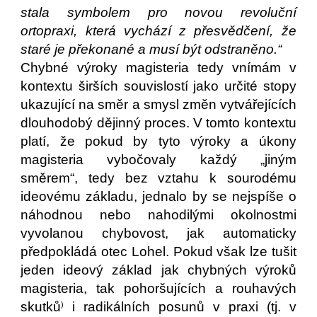
stala symbolem pro novou revoluční
ortopraxi, která vychází z přesvědčení, že
staré je překonané a musí být odstraněno.“
Chybné výroky magisteria tedy vnímám v
kontextu širších souvislostí jako určité stopy
ukazující na směr a smysl změn vytvářejících
dlouhodobý dějinný proces. V tomto kontextu
platí, že pokud by tyto výroky a úkony
magisteria vybočovaly každý „jiným
směrem“, tedy bez vztahu k sourodému
ideovému základu, jednalo by se nejspíše o
náhodnou nebo nahodilými okolnostmi
vyvolanou chybovost, jak automaticky
předpokládá otec Lohel. Pokud však lze tušit
jeden ideový základ jak chybných výroků
magisteria, tak pohoršujících a rouhavých
skutků
i radikálních posunů v praxi (tj. v
)