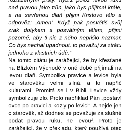
nad pravou jako trůn, jako bys přijímal krále,
a na sevřenou dlaň přijmi Kristovo tělo a
odpověz: ‚Amen‘. Když pak posvětíš svůj
zrak dotykem s posvátným tělem, přijmi
pozorně, aby ti nic z něho nepřišlo nazmar.
Co bys nechal upadnout, to považuj za ztrátu
jednoho z vlastních údů.“
Na tomto citátu je zarážející, že by křesťané
na Blízkém Východě v oné době přijímali na
levou dlaň. Symbolika pravice a levice byla
ve starověku velmi silná, a to napříč
kulturami. Promítá se i v Bibli. Levice vždy
symbolizuje zlo. Proto například Pán „postaví
ovce po pravici a kozly po levici“. A nejde jen
o starověk, až dodnes se považuje za slušné
podat pravou ruku, ne levou
. Proto je
,)
zarážející, že v překladu, který používá otec