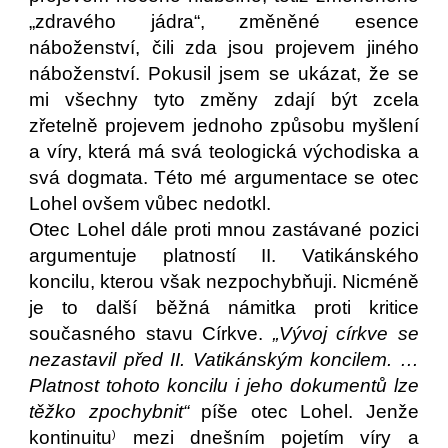
„zdravého jádra“, změněné esence
náboženství, čili zda jsou projevem jiného
náboženství. Pokusil jsem se ukázat, že se
mi všechny tyto změny zdají být zcela
zřetelně projevem jednoho způsobu myšlení
a víry, která má svá teologická východiska a
svá dogmata. Této mé argumentace se otec
Lohel ovšem vůbec nedotkl.
Otec Lohel dále proti mnou zastávané pozici
argumentuje platností II. Vatikánského
koncilu, kterou však nezpochybňuji. Nicméně
je to další běžná námitka proti kritice
současného stavu Církve.
„Vývoj církve se
nezastavil před II. Vatikánským koncilem. …
Platnost tohoto koncilu i jeho dokumentů lze
těžko zpochybnit“
píše otec Lohel. Jenže
kontinuitu
mezi dnešním pojetím víry a
)