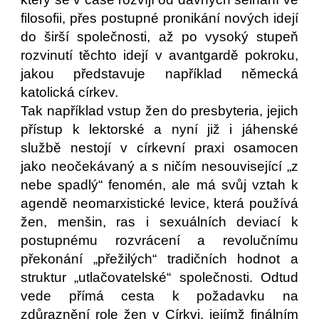
filosofii, přes postupné pronikání nových idejí
do širší společnosti, až po vysoký stupeň
rozvinutí těchto idejí v avantgardě pokroku,
jakou představuje například německá
katolická církev.
Tak například vstup žen do presbyteria, jejich
přístup k lektorské a nyní již i jáhenské
službě nestojí v církevní praxi osamocen
jako neočekávaný a s ničím nesouvisející „z
nebe spadlý“ fenomén, ale má svůj vztah k
agendě neomarxistické levice, která používá
žen, menšin, ras i sexuálních deviací k
postupnému rozvrácení a revolučnímu
překonání „přežilých“ tradičních hodnot a
struktur „utlačovatelské“ společnosti. Odtud
vede přímá cesta k požadavku na
zdůraznění role žen v Církvi, jejímž finálním