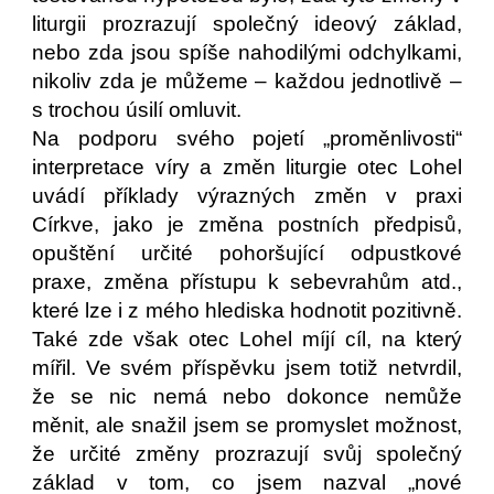
liturgii prozrazují společný ideový základ,
nebo zda jsou spíše nahodilými odchylkami,
nikoliv zda je můžeme – každou jednotlivě –
s trochou úsilí omluvit.
Na podporu svého pojetí „proměnlivosti“
interpretace víry a změn liturgie otec Lohel
uvádí příklady výrazných změn v praxi
Církve, jako je změna postních předpisů,
opuštění určité pohoršující odpustkové
praxe, změna přístupu k sebevrahům atd.,
které lze i z mého hlediska hodnotit pozitivně.
Také zde však otec Lohel míjí cíl, na který
mířil. Ve svém příspěvku jsem totiž netvrdil,
že se nic nemá nebo dokonce nemůže
měnit, ale snažil jsem se promyslet možnost,
že určité změny prozrazují svůj společný
základ v tom, co jsem nazval „nové