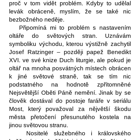
proč v tom vidět problém. Kdyby to udělal
levák obráceně, myslím, že se také nic
bezbožného neděje.
Připomíná mi to problém s nastavením
oltáře do světových stran. Uznávám
symboliku východu, kterou výstižně zachytil
Josef Ratzinger – později papež Benedikt
XVI. ve své knize Duch liturgie, ale pokud je
oltář na mnoha posvátných místech obrácen
k jiné světové straně, tak se tím nic
podstatného na hodnotě zpřítomněné
Nejsvětější Oběti Páně nemění. Jinak by se
člověk dostával do postoje faráře v seriálu
Most, který považoval za nějvětší škodu
města přetočení přesunutého kostela na
jinou světovou stranu.
Nositelé služebného i královského