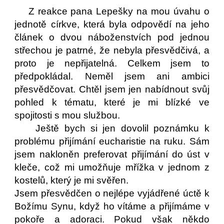
Z reakce pana Lepešky na mou úvahu o
jednotě církve, která byla odpovědí na jeho
článek o dvou náboženstvích pod jednou
střechou je patrné, že nebyla přesvědčivá, a
proto je nepřijatelná. Celkem jsem to
předpokládal. Neměl jsem ani ambici
přesvědčovat. Chtěl jsem jen nabídnout svůj
pohled k tématu, které je mi blízké ve
spojitosti s mou službou.
Ještě bych si jen dovolil poznámku k
problému přijímání eucharistie na ruku. Sám
jsem nakloněn preferovat přijímání do úst v
kleče, což mi umožňuje mřížka v jednom z
kostelů, který je mi svěřen.
Jsem přesvědčen o nejlépe vyjádřené úctě k
Božímu Synu, když ho vítáme a přijímáme v
pokoře a adoraci. Pokud však někdo