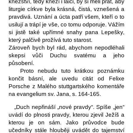
kněžství, tedy kněží i laici, by si měli přát, aby
liturgie církve byla krásná, čistá, vznešená a
pravdivá. Uznání a úcta patří všem, kteří o to
usilují a trápí je vše, co tomu odporuje. Vážím
si jistě také upřímné snahy pana Lepešky,
který palčivě prožívá tuto starost.
Zároveň bych byl rád, abychom nepodléhali
skepsi vůči Duchu svatému a jeho
působení.
Proto nebudu tuto krátkou poznámku
končit básní, ale uvedu citát od Felixe
Porsche z Malého stuttgartského komentáře
na evangelium sv. Jana, s. 164-165.
„Duch nepřináší „nové pravdy“. Spíše „jen“
uvádí do plnosti pravdy, kterou zjevil Ježíš a
kterou je on sám. Jako průvodce bude
učedníky stále hlouběji uvádět do tajemství