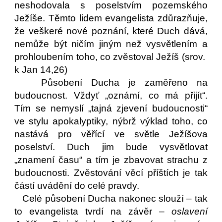
neshodovala s poselstvím pozemského
Ježíše. Těmto lidem evangelista zdůrazňuje,
že veškeré nové poznání, které Duch dává,
nemůže být ničím jiným než vysvětlením a
prohloubením toho, co zvěstoval Ježíš (srov.
k Jan 14,26)
Působení Ducha je zaměřeno na
budoucnost. Vždyť „oznámí, co má přijít“.
Tím se nemyslí „tajná zjevení budoucnosti“
ve stylu apokalyptiky, nýbrž výklad toho, co
nastává pro věřící ve světle Ježíšova
poselství. Duch jim bude vysvětlovat
„znamení času“ a tím je zbavovat strachu z
budoucnosti. Zvěstování věcí příštích je tak
částí uvádění do celé pravdy.
Celé působení Ducha nakonec slouží – tak
to evangelista tvrdí na závěr –
oslavení