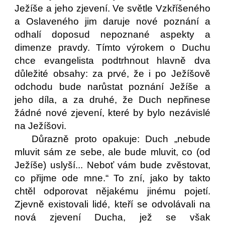
Ježíše a jeho zjevení. Ve světle Vzkříšeného
a Oslaveného jim daruje nové poznání a
odhalí doposud nepoznané aspekty a
dimenze pravdy. Tímto výrokem o Duchu
chce evangelista podtrhnout hlavně dva
důležité obsahy: za prvé, že i po Ježíšově
odchodu bude narůstat poznání Ježíše a
jeho díla, a za druhé, že Duch nepřinese
žádné nové zjevení, které by bylo nezávislé
na Ježíšovi.
Důrazně proto opakuje: Duch „nebude
mluvit sám ze sebe, ale bude mluvit, co (od
Ježíše) uslyší... Neboť vám bude zvěstovat,
co přijme ode mne.“ To zní, jako by takto
chtěl odporovat nějakému jinému pojetí.
Zjevně existovali lidé, kteří se odvolávali na
nová zjevení Ducha, jež se však