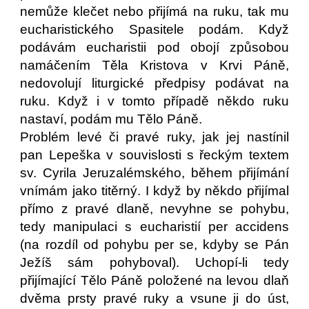
nemůže klečet nebo přijímá na ruku, tak mu
eucharistického Spasitele podám. Když
podávám eucharistii pod obojí způsobou
namáčením Těla Kristova v Krvi Páně,
nedovolují liturgické předpisy podávat na
ruku. Když i v tomto případě někdo ruku
nastaví, podám mu Tělo Páně.
Problém levé či pravé ruky, jak jej nastínil
pan Lepeška v souvislosti s řeckým textem
sv. Cyrila Jeruzalémského, během přijímání
vnímám jako titěrný. I když by někdo přijímal
přímo z pravé dlaně, nevyhne se pohybu,
tedy manipulaci s eucharistií per accidens
(na rozdíl od pohybu per se, kdyby se Pán
Ježíš sám pohyboval). Uchopí-li tedy
přijímající Tělo Páně položené na levou dlaň
dvěma prsty pravé ruky a vsune ji do úst,