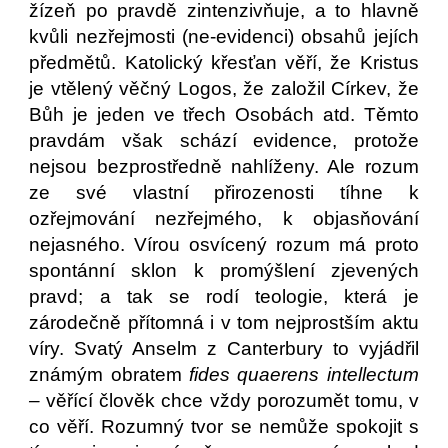
žízeň po pravdě zintenzivňuje, a to hlavně
kvůli nezřejmosti (ne-evidenci) obsahů jejích
předmětů. Katolický křesťan věří, že Kristus
je vtělený věčný Logos, že založil Církev, že
Bůh je jeden ve třech Osobách atd. Těmto
pravdám však schází evidence, protože
nejsou bezprostředně nahlíženy. Ale rozum
ze své vlastní přirozenosti tíhne k
ozřejmování nezřejmého, k objasňování
nejasného. Vírou osvícený rozum má proto
spontánní sklon k promýšlení zjevených
pravd; a tak se rodí teologie, která je
zárodečně přítomná i v tom nejprostším aktu
víry. Svatý Anselm z Canterbury to vyjádřil
známým obratem
fides quaerens intellectum
–
věřící člověk chce vždy porozumět tomu, v
co věří. Rozumný tvor se nemůže spokojit s