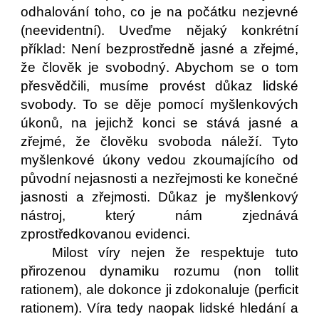
odhalování toho, co je na počátku nezjevné
(neevidentní). Uveďme nějaký konkrétní
příklad: Není bezprostředně jasné a zřejmé,
že člověk je svobodný. Abychom se o tom
přesvědčili, musíme provést důkaz lidské
svobody. To se děje pomocí myšlenkových
úkonů, na jejichž konci se stává jasné a
zřejmé, že člověku svoboda náleží. Tyto
myšlenkové úkony vedou zkoumajícího od
původní nejasnosti a nezřejmosti ke konečné
jasnosti a zřejmosti. Důkaz je myšlenkový
nástroj, který nám zjednává
zprostředkovanou evidenci.
Milost víry nejen že respektuje tuto
přirozenou dynamiku rozumu (non tollit
rationem), ale dokonce ji zdokonaluje (perficit
rationem). Víra tedy naopak lidské hledání a