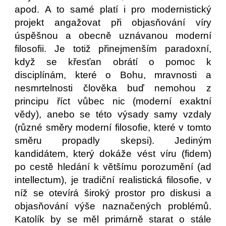
apod. A to samé platí i pro modernistický
projekt angažovat při objasňování víry
úspěšnou a obecně uznávanou moderní
filosofii. Je totiž přinejmenším paradoxní,
když se křesťan obrátí o pomoc k
disciplínám, které o Bohu, mravnosti a
nesmrtelnosti člověka buď nemohou z
principu říct vůbec nic (moderní exaktní
vědy), anebo se této výsady samy vzdaly
(různé směry moderní filosofie, které v tomto
směru propadly skepsi). Jediným
kandidátem, který dokáže vést víru (fidem)
po cestě hledání k většímu porozumění (ad
intellectum), je tradiční realistická filosofie, v
níž se otevírá široký prostor pro diskusi a
objasňování výše naznačených problémů.
Katolík by se měl primárně starat o stále