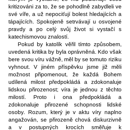
kritizováni za to, že se pohodlně zabydleli ve
své víře, a už nepociťují bolest hledajících a
tápajících. Spokojeně setrvávají u osvojené
pravdy a po celý svůj život si vystačí s
katechismovou znalostí.
Pokud by katolík věřil tímto způsobem,
uvedená kritika by byla oprávněná. Kdo však
bere svou víru vážně, měl by se tomuto riziku
vyhnout. V jiném příspěvku jsme již měli
možnost připomenout, že každá Bohem
udílená milost předpokládá a zdokonaluje
lidskou přirozenost; víra je jednou z těchto
milostí. Proto i ona předpokládá a
zdokonaluje přirozené schopnosti lidské
osoby. Rozum, který je v aktu víry naplno
angažován, se přirozeně chová diskurzivně
a v postupných krocích směřuje k