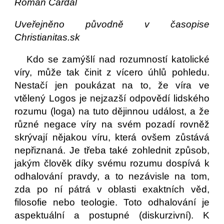
Roman Cardal
Uveřejněno původně v časopise
Christianitas.sk
Kdo se zamýšlí nad rozumností katolické
víry, může tak činit z vícero úhlů pohledu.
Nestačí jen poukázat na to, že víra ve
vtělený Logos je nejzazší odpovědí lidského
rozumu (loga) na tuto dějinnou událost, a že
různé negace víry na svém pozadí rovněž
skrývají nějakou víru, která ovšem zůstává
nepřiznaná. Je třeba také zohlednit způsob,
jakým člověk díky svému rozumu dospívá k
odhalování pravdy, a to nezávisle na tom,
zda po ní pátrá v oblasti exaktních věd,
filosofie nebo teologie. Toto odhalování je
aspektuální a postupné (diskurzivní). K