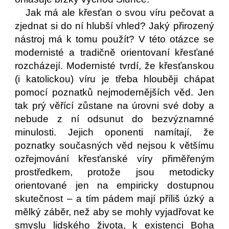
Jak má ale křesťan o svou víru pečovat a
zjednat si do ní hlubší vhled? Jaký přirozený
nástroj má k tomu použít? V této otázce se
modernisté a tradičně orientovaní křesťané
rozcházejí. Modernisté tvrdí, že křesťanskou
(i katolickou) víru je třeba hlouběji chápat
pomocí poznatků nejmodernějších věd. Jen
tak prý věřící zůstane na úrovni své doby a
nebude z ní odsunut do bezvýznamné
minulosti. Jejich oponenti namítají, že
poznatky současných věd nejsou k většímu
ozřejmování křesťanské víry přiměřeným
prostředkem, protože jsou metodicky
orientované jen na empiricky dostupnou
skutečnost – a tím pádem mají příliš úzký a
mělký záběr, než aby se mohly vyjadřovat ke
smyslu lidského života, k existenci Boha