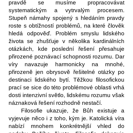
pravdě se musíme propracovávat
systematickým a vytrvalým procesem.
Stupeň námahy spojený s hledáním pravdy
roste s obtížností problémů, na které člověk
hledá odpověď. Problém smyslu lidského
života se zhušťuje v několika kardinálních
otázkách, kde poslední řešení přesahuje
přirozené poznávací schopnosti rozumu. Dar
víry navazuje harmonicky na mnohé,
přirozeně jen obrysově řešitelné otázky po
destinaci lidského bytí. Těžkou filosofickou
prací se sice do této problémové oblasti vrhá
dosti intenzivní světlo, lidskému rozumu však
náznaková řešení rozhodně nestačí.
Filosofie ukazuje, že Bůh existuje a
vyjevuje něco i z toho, kým je. Katolická víra
nabízí mnohem konkrétnější vhled do