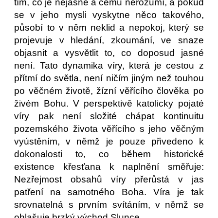
tím, co je nejasné a čemu nerozumí, a pokud
se v jeho mysli vyskytne něco takového,
působí to v něm neklid a nepokoj, který se
projevuje v hledání, zkoumání, ve snaze
objasnit a vysvětlit to, co doposud jasné
není. Tato dynamika víry, která je cestou z
přítmí do světla, není ničím jiným než touhou
po věčném životě, žízní věřícího člověka po
živém Bohu. V perspektivě katolicky pojaté
víry pak není složité chápat kontinuitu
pozemského života věřícího s jeho věčným
vyústěním, v němž je pouze přivedeno k
dokonalosti to, co během historické
existence křesťana k naplnění směřuje:
Nezřejmost obsahů víry přerůstá v jas
patření na samotného Boha. Víra je tak
srovnatelná s prvním svítáním, v němž se
ohlašuje brzký východ Slunce.