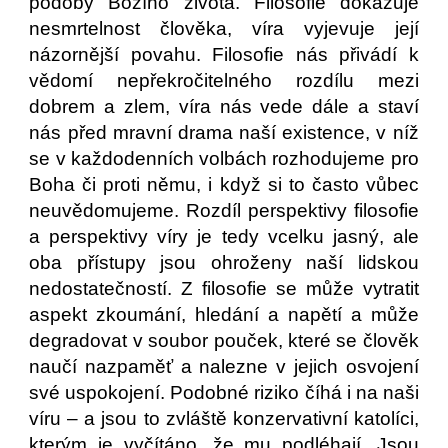
podoby Božího života. Filosofie dokazuje
nesmrtelnost člověka, víra vyjevuje její
názornější povahu. Filosofie nás přivádí k
vědomí nepřekročitelného rozdílu mezi
dobrem a zlem, víra nás vede dále a staví
nás před mravní drama naší existence, v níž
se v každodenních volbách rozhodujeme pro
Boha či proti němu, i když si to často vůbec
neuvědomujeme. Rozdíl perspektivy filosofie
a perspektivy víry je tedy vcelku jasný, ale
oba přístupy jsou ohroženy naší lidskou
nedostatečností. Z filosofie se může vytratit
aspekt zkoumání, hledání a napětí a může
degradovat v soubor pouček, které se člověk
naučí nazpaměť a nalezne v jejich osvojení
své uspokojení. Podobné riziko číhá i na naši
víru – a jsou to zvláště konzervativní katolíci,
kterým je vyčítáno, že mu podléhají. Jsou