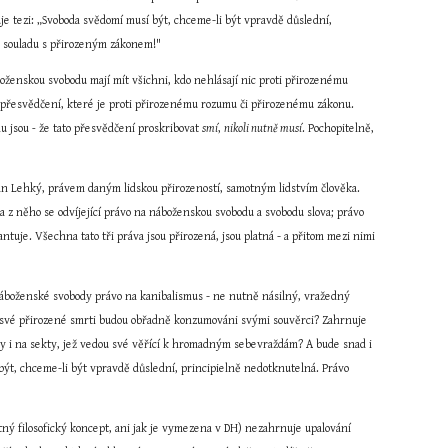
e tezi: „Svoboda svědomí musí být, chceme-li být vpravdě důslední, 
v souladu s přirozeným zákonem!"
oženskou svobodu mají mít všichni, kdo nehlásají nic proti přirozenému 
dé přesvědčení, které je proti přirozenému rozumu či přirozenému zákonu. 
u jsou 
-
 že tato přesvědčení proskribovat 
smí
, 
nikoli nutně musí
. Pochopitelně, 
an Lehký, právem daným lidskou přirozeností, samotným lidstvím člověka. 
z něho se odvíjející právo na náboženskou svobodu a svobodu slova; právo 
tuje. Všechna tato tři práva jsou přirozená, jsou platná - a přitom mezi nimi 
i náboženské svobody právo na kanibalismus - ne nutně násilný, vražedný 
 po své přirozené smrti budou obřadně konzumováni svými souvěrci? Zahrnuje 
 i na sekty, jež vedou své věřící k hromadným sebevraždám? A bude snad i 
t, chceme-li být vpravdě důslední, principielně nedotknutelná. Právo 
tný filosofický koncept, ani jak je vymezena v DH) nezahrnuje upalování 