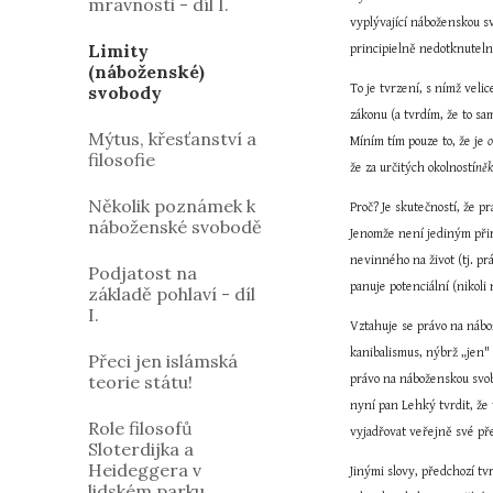
mravnosti - díl I.
vyplývající náboženskou sv
Limity
principielně nedotknuteln
(náboženské)
svobody
To je tvrzení, s nímž veli
zákonu (a tvrdím, že to sam
Mýtus, křesťanství a
Míním tím pouze to, že je 
filosofie
že za určitých okolností
něk
Několik poznámek k
Proč? Je skutečností, že 
náboženské svobodě
Jenomže není jediným přir
nevinného na život (tj. pr
Podjatost na
panuje potenciální (nikoli 
základě pohlaví - díl
I.
Vztahuje se právo na nábo
kanibalismus, nýbrž „jen" 
Přeci jen islámská
teorie státu!
právo na náboženskou svob
nyní pan Lehký tvrdit, že
Role filosofů
vyjadřovat veřejně své př
Sloterdijka a
Heideggera v
Jinými slovy, předchozí tv
lidském parku