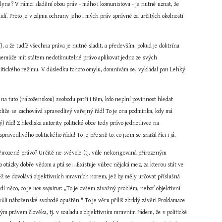
lyne? V rámci sladění obou práv - mého i komunistova - je nutné uznat, že 
dí. Proto je v zájmu ochrany jeho i mých práv správné za určitých okolností 
 a že tudíž všechna práva je nutné sladit, a především, pokud je doktrína 
o nemůže mít státem nedotknutelné právo aplikovat jedno ze svých 
litického režimu. V důsledku tohoto omylu, domnívám se, vykládal pan Lehký 
na tuto (náboženskou) svobodu patří i těm, kdo neplní povinnost hledat 
Pakliže se zachovává spravedlivý veřejný řád! To je ona podmínka, kdy má 
řád! Z hlediska autority politické obce tedy právo jednotlivce na 
vedlivého politického řádu! To je přesně to, co jsem se snažil říci i já.
irozené právo? Určitě ne svévole (tj. vůle nekorigovaná přirozeným 
to otázky dobře vědom a ptá se: „Existuje vůbec nějaká mez, za kterou stát ve 
 se dovolává objektivních mravních norem, jež by měly určovat příslušná 
í něco, co je 
non sequitur
: „To je ovšem závažný problém, neboť objektivní 
vůli náboženské svobodě opuštěn." To je věru příliš zbrklý závěr! Proklamace 
ým právem člověka, tj. v souladu s objektivním mravním řádem, že v politické 