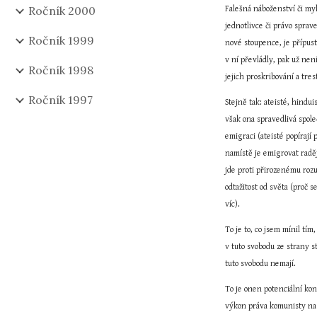
Ročník 2000
Falešná náboženství či my
jednotlivce či právo sprav
Ročník 1999
nové stoupence, je přípust
v ní převládly, pak už nen
Ročník 1998
jejich proskribování a tres
Ročník 1997
Stejně tak: ateisté, hindu
však ona spravedlivá spole
emigraci (ateisté popírají
namístě je emigrovat raději
jde proti přirozenému rozu
odtažitost od světa (proč 
víc).
To je to, co jsem mínil tí
v tuto svobodu ze strany s
tuto svobodu nemají.
To je onen potenciální kon
výkon práva komunisty na 