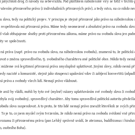
 jakýchkoli drog či návody na sebevraždu. Pod pláštíkem náboženské víry se totiž v těchto pří
rušením přirozeného práva (i individuálních přirozených práv), a tedy něco, na co nikdo n
u slova, tedy na politický projev. V principu je stejně přirozené jako právo na náboženskou
ita respektovala má přirozená práva. Máme tedy neomezené a absolutní právo na svobodu slov
 však obhajujeme skutky proti přirozenému zákonu, máme právo na svobodu slova jen podmíně
ity ve společnosti.
zená práva (např. právo na svobodu slova, na náboženskou svobodu), znamená to, že politick
lovat o změnu spravedlivého, tj. svobodného charakteru oné politické obce. Nikdo tedy nemá
ž můžeme svá legitimní přirozená práva smysluplně uplatňovat. Jinými slovy, nikdo nemá při
edy nacisté a komunisté, stejně jako stoupenci upalování vdov či zabíjení konvertitů (odpadlí
ná práva a svobody všech lidí. Nemají právo vládnout.
e aniž by vládli, mohli by tyto své (mylné) názory uplatňováním své svobody slova či svobody
zbyla svůj svobodný, spravedlivý charakter. Aby tomu spravedlivá politická autorita předešl
bodu slova suspendovat. A to proto, že tito lidé nemají právo zneužít kterékoli ze svých přir
. To je to, co jsem myslel svým tvrzením, že nikdo nemá právo na svobodu svědomí vně přir
 rozumu či přirozenému právu (pan Lehký správně uvádí, že ateismus, buddhismus i hinduismu
, osobního Boha).