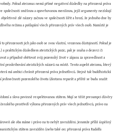
i svobody. Pokud ateismus nemá přímé negativní důsledky na přirozená práva 
té ve společnosti směšnou a opovrhovanou menšinou, jejíž argumenty nezískají 
bjektivně zlé názory začnou ve společnosti šířit a hrozí, že jednoho dne by 
edlivého režimu a pošlapání všech přirozených práv všech osob. Namístě je 
o přirozenosti jich jako osob se svou vlastní, vrozenou důstojností. Pokud je 
) a praktickým důsledkem ateistických pozic, pak je snaha o dezerci či 
kovat a případně obětovat svůj pozemský život v zápasu za spravedlnost a 
státní proskribování ateistických názorů na místě. Tento aspekt ateismu, který 
terá má ambici chránit přirozená práva jednotlivců. Stejně tak buddhistická 
ní jedinečnosti pozemského života (dostanu reparát a příště se budu snažit 
svědomí a slova povinně respektovanou státem. Mají se těšit presumpci důvěry 
olečenského prostředí výkonu přirozených práv všech jednotlivců, právo na 
Zároveň ale oba máme i právo na to nebýt zavražděni. Jenomže příliš úspěšný 
munistickým státem zavražděn (nebo také on: přirozená práva Rudolfa 