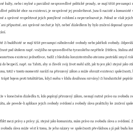
lné kulty, nebo i mylné a parciálně nespravedlivé politické proudy, se mají těšit presumpc
edlivé politické obce na existenci, je nesprávné jej proskribovat. Jsou-li nacisté a komunis
né a správné respektovat jejich pomýlené svědomí a neperzekuovat je. Pokud se však jejich o
í ani přípustné, ani správné nechat je být, neboť důsledkem by bylo zničení doposud sprav
tání.
isté či buddhisté se mají těšit presumpci náboženské svobody nebo jakékoli svobody. Odpovídá t
čnost pod útokem např. vnějšího nespravedlivého tyranského nepřítele (Hitlera, Stalina atd.
 posmrtnou existenci jednotlivce, tudíž z hlediska konzistentního ateismu postrádá smysl ris
 do bezpečí, např. na Tahiti, aby si člověk svůj život mohl užít, jak to jen jde) stejně jako 
mu, totiž v tomto momentě naráží na přirozený zákon a může ohrozit existenci společnosti, k
se trápit bojem proti totalitářům, když mohu v klidu dosáhnou nirvány) či hinduistické popírá
m, že v konečném důsledku ti, kdo popírají přirozený zákon, nemají nutně právo na svobodu 
tátu, ale povede-li aplikace jejich svobody svědomí a svobody slova prakticky ke zničení sp
flikt mezi právy a právy: já, stejně jako komunista, mám právo na svobodu slova a svědomí. 
svobodu slova může vést k tomu, že jeho názory ve společnosti převládnou a já pak budu ko