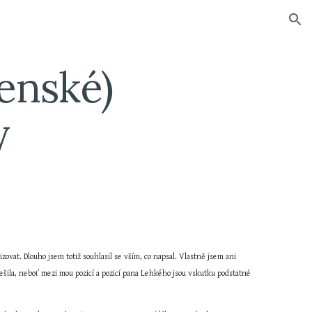
ion
enské) 
y
at. Dlouho jsem totiž souhlasil se vším, co napsal. Vlastně jsem ani 
ešila, neboť mezi mou pozicí a pozicí pana Lehkého jsou vskutku podstatné 