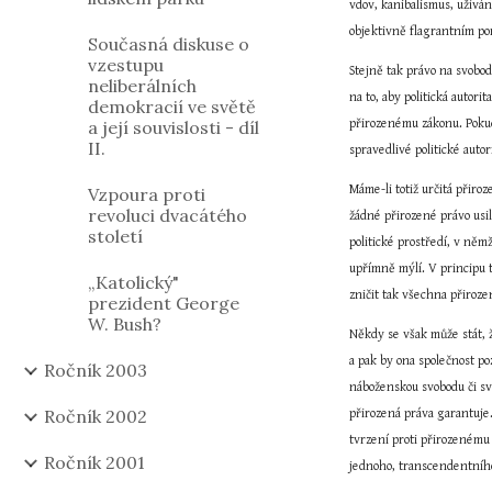
vdov, kanibalismus, užívání
objektivně flagrantním po
Současná diskuse o
vzestupu
Stejně tak právo na svobod
neliberálních
na to, aby politická autor
demokracií ve světě
a její souvislosti - díl
přirozenému zákonu. Pokud
II.
spravedlivé politické autor
Máme-li totiž určitá přiro
Vzpoura proti
revoluci dvacátého
žádné přirozené právo usi
století
politické prostředí, v něm
upřímně mýlí. V principu t
„Katolický"
zničit tak všechna přiroze
prezident George
W. Bush?
Někdy se však může stát, ž
a pak by ona společnost po
Ročník 2003
náboženskou svobodu či svo
Ročník 2002
přirozená práva garantuje
tvrzení proti přirozenému
Ročník 2001
jednoho, transcendentního