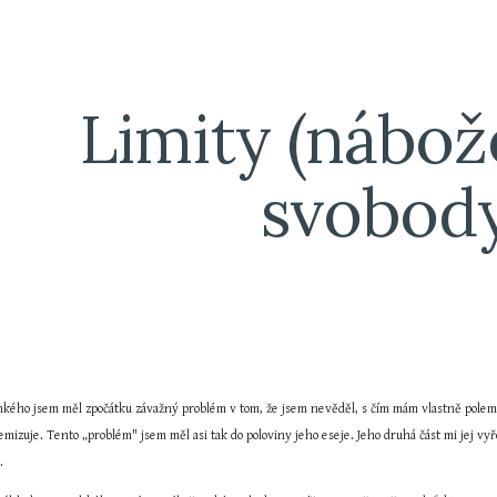
ip to main content
Skip to navigat
Limity (nábož
svobod
kého jsem měl zpočátku závažný problém v tom, že jsem nevěděl, s čím mám vlastně polemizov
mizuje. Tento „problém" jsem měl asi tak do poloviny jeho eseje. Jeho druhá část mi jej vyř
.