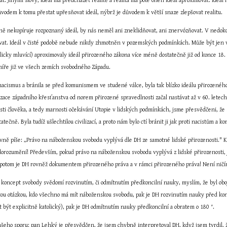
. Jinými slovy, ideál má předcházet realitě a realita má poté onen ideál aproximovat. Ideál n
í důvodem k tomu přestat upřesňovat ideál, nýbrž je důvodem k větší snaze zlepšovat realitu.
esně nekopíruje rozpoznaný ideál, by nás neměl ani zneklidňovat, ani znervózňovat. V nedok
at. Ideál v čisté podobě nebude nikdy zhmotněn v pozemských podmínkách. Může být jen ví
icky mluvící) aproximovaly ideál přirozeného zákona více méně dostatečně již od konce 18. sto
míře již ve všech zemích svobodného Západu.
 nacismus a bránila se před komunismem ve studené válce, byla tak blízko ideálu přirozenéh
ilizace západního křesťanstva od norem přirozené spravedlnosti začal nastávat až v 60. letech 
ti člověka, a tedy marnosti očekávání Utopie v lidských podmínkách, jsme přesvědčeni, že s
atečně. Byla tudíž ušlechtilou civilizací, a proto nám bylo ctí bránit ji jak proti nacistům a 
ně píše: „Právo na náboženskou svobodu vyplývá dle DH ze samotné lidské přirozenosti." Kdyb
rozumění! Především, pokud právo na náboženskou svobodu vyplývá z lidské přirozenosti, je 
 potom je DH rovněž dokumentem přirozeného práva a v rámci přirozeného práva! Není ničím,
l koncept svobody svědomí rozvinutím, či odmítnutím předkoncilní nauky, myslím, že byl oboj
tou otázkou, kdo všechno má mít náboženskou svobodu, pak je DH rozvinutím nauky před kon
t být explicitně katolický), pak je DH odmítnutím nauky předkoncilní a obratem o 180 °.
ašeho sporu: pan Lehký je přesvědčen, že jsem chybně interpretoval DH, když jsem tvrdil, ž