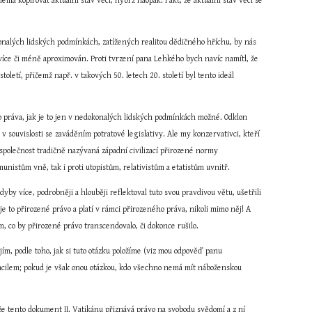
emá kopírovat aktuální stav věcí, nýbrž naopak. Fakt, že aktuální stav věcí se 
onalých lidských podmínkách, zatížených realitou dědičného hříchu, by nás 
ce či méně aproximován. Proti tvrzení pana Lehkého bych navíc namítl, že 
letí, přičemž např. v takových 50. letech 20. století byl tento ideál 
o práva, jak je to jen v nedokonalých lidských podmínkách možné. Odklon 
v souvislosti se zaváděním potratové legislativy. Ale my konzervativci, kteří 
polečnost tradičně nazývaná západní civilizací přirozené normy 
komunistům vně, tak i proti utopistům, relativistům a etatistům uvnitř.
y více, podrobněji a hlouběji reflektoval tuto svou pravdivou větu, ušetřili 
to přirozené právo a platí v rámci přirozeného práva, nikoli mimo něj! A 
 co by přirozené právo transcendovalo, či dokonce rušilo.
ím, podle toho, jak si tuto otázku položíme (viz mou odpověď panu 
cilem; pokud je však onou otázkou, kdo všechno nemá mít náboženskou 
e tento dokument II. Vatikánu přiznává právo na svobodu svědomí a z ní 