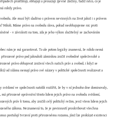
padech praktikují, obhajují a prosazují zjevné zločiny, tudíž něco, co je 
emá nikdy právo.
 svobodu. Ale musí být sladěno s právem nevinných na život jakož i s právem 
a? Nikoli. Máme právo na svobodu slova, pokud neobhajujeme nic proti 
né - v závislosti na tom, zda je jeho výkon slučitelný se zachováním 
á obec nám je má garantovat. To ale potom logicky znamená, že nikdo nemá 
 přirozené právo pod jakoukoli záminkou zničit svobodné společenské a 
rozené právo obhajovat zničení všech našich práv a svobod, i když se 
ků) od islámu nemají právo své názory v politické společnosti realizovat a 
 svědomí ve společnosti natolik rozšířit, že by v ní jednoho dne dominovaly, 
a, má přirozené oprávnění těmto lidem jejich právo na svobodu svědomí, 
ozených práv k tomu, aby zničili celý politický režim, jenž všem lidem jejich 
ozeného zákona. Neznamená to, že je povinností proskribovat všechna 
s postulují tvrzení proti přirozenému rozumu, jímž lze prokázat existenci 