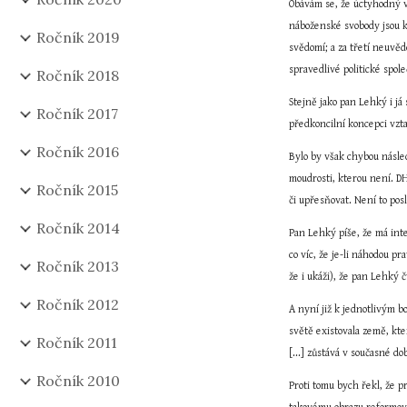
Obávám se, že úctyhodný v
náboženské svobody jsou ko
Ročník 2019
svědomí; a za třetí neuvěd
spravedlivé politické spole
Ročník 2018
Stejně jako pan Lehký i já 
Ročník 2017
předkoncilní koncepci vzta
Ročník 2016
Bylo by však chybou následo
moudrosti, kterou není. DH
Ročník 2015
či upřesňovat. Není to pos
Ročník 2014
Pan Lehký píše, že má int
co víc, že je-li náhodou p
Ročník 2013
že i ukáži), že pan Lehký 
Ročník 2012
A nyní již k jednotlivým b
světě existovala země, kte
Ročník 2011
[...] zůstává v současné d
Ročník 2010
Proti tomu bych řekl, že pr