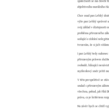
společnosti se má člověk t
objektivního morálního řád
Chce snad pan Lehký skute
výše pan Lehký správně uv
svůj základ v důstojnosti 
problému přirozeného záko
usilující o získání nelegi
tvrzením, že si jich vědo
I pan Lehký tedy nakonec 
přirozeným právem slučitel
svobodě, hlásající nenávist
myšlenkový směr ještě mo
V této perspektivě se stáv
soulad s přirozeným zákon
všechna, pokud, jak říká D
právu, co je kritériem roz
Na závěr bych se chtěl vyj