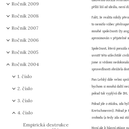
takovému obrazu reformovat
Ročník 2009
příliš liší od ideálu, nen
Ročník 2008
Fakt, že realita nikdy př
to nemělo vůbec překvapov
Ročník 2007
mnohé společnosti (ty angl
aproximován v přijatelné 
Ročník 2006
Společnost, která porazila
Ročník 2005
uvnitř této ušlechtilé civ
jsme si vědomi nedokonalos
Ročník 2004
spravedlnosti obrážela dost
1. číslo
Pan Lehký dále velmi správ
bychom si mnohá další nedo
2. číslo
pokud tak vyplývá dle DH,
3. číslo
Pokud jde o otázku, zda by
Kretschmerovi). Pokud je 
4. číslo
svobodu (a tedy zda má stá
Empirická destrukce
Nyní ale k hlavní otázce n