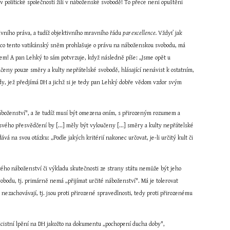
 politické společnosti žili v náboženské svobodě! To přece není opuštění 
ního práva, a tudíž objektivního mravního řádu 
par excellence.
 Vždyť jak 
 co tento vatikánský sněm prohlašuje o právu na náboženskou svobodu, má 
dem! A pan Lehký to sám potvrzuje, když následně píše: „Jsme opět u 
eny pouze směry a kulty nepřátelské svobodě, hlásající nenávist k ostatním, 
dy, jež předjímá DH a jichž si je tedy pan Lehký dobře vědom vzdor svým 
áboženství", a že tudíž musí být omezena oním, s přirozeným rozumem a 
ého přesvědčení by [...] měly být vyloučeny [...] směry a kulty nepřátelské 
ává na svou otázku: „Podle jakých kritérií nakonec určovat, je-li určitý kult či 
tého náboženství či výkladu skutečnosti ze strany státu nemůže být jeho 
odu, tj. primárně nemá „přijímat určité náboženství". Má je tolerovat 
ezachovávají, tj. jsou proti přirozené spravedlnosti, tedy proti přirozenému 
ricistní lpění na DH jakožto na dokumentu „pochopení ducha doby", 