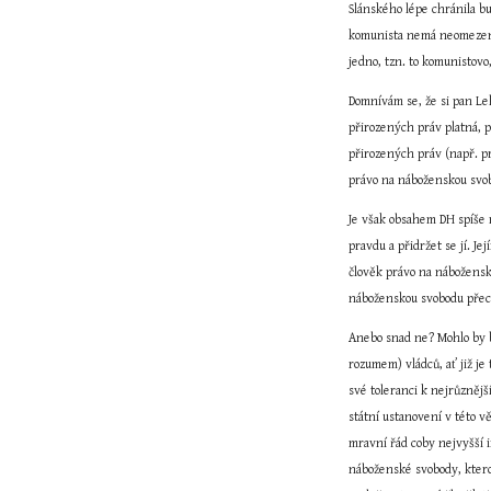
Slánského lépe chránila bu
komunista nemá neomezené p
jedno, tzn. to komunistovo
Domnívám se, že si pan Leh
přirozených práv platná, p
přirozených práv (např. p
právo na náboženskou svob
Je však obsahem DH spíše 
pravdu a přidržet se jí. Je
člověk právo na nábožensko
náboženskou svobodu přeci 
Anebo snad ne? Mohlo by b
rozumem) vládců, ať již je
své toleranci k nejrůzněj
státní ustanovení v této v
mravní řád coby nejvyšší i
náboženské svobody, kterou