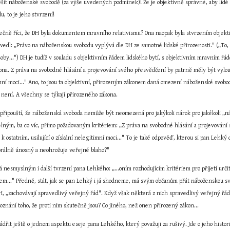
ěšit náboženské svobodě (za výše uvedených podmínek)! Že je objektivně správné, aby lidé v
u, to je jeho stvrzení!
čně říci, že DH byla dokumentem mravního relativismu? Ona naopak byla stvrzením objektiv
edl: „Právo na náboženskou svobodu vyplývá dle DH ze samotné lidské přirozenosti." („To,
osoby...") DH je tudíž v souladu s objektivním řádem lidského bytí, s objektivním mravním řá
na. Z práva na svobodné hlásání a projevování svého přesvědčení by patrně měly být vylouč
timní moci..." Ano, to jsou ta objektivní, přirozeným zákonem daná omezení náboženské svobo
m není. A všechny se týkají přirozeného zákona.
připouští, že náboženská svoboda nemůže být neomezená pro jakýkoli nárok pro jakékoli „n
ným, ba co víc, přímo požadovaným kritériem: „Z práva na svobodné hlásání a projevování sv
 k ostatním, usilující o získání nelegitimní moci..." To je také odpověď, kterou si pan Lehký d
rálně únosný a neohrožuje veřejné blaho?"
á nesmyslným i další tvrzení pana Lehkého: „...oním rozhodujícím kritériem pro přijetí urči
em..." Předně, stát, jak se pan Lehký i já shodneme, má svým občanům přát náboženskou svob
H, „zachovávají spravedlivý veřejný řád". Když však některá z nich spravedlivý veřejný řád n
poznání toho, že proti nim skutečně jsou? Co jiného, než onen přirozený zákon...
ádřit ještě o jednom aspektu eseje pana Lehkého, který považuji za rušivý. Jde o jeho histo