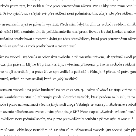
obodu pouze těm, kdo nehlásají nic proti přirozenému zákonu. Pan Lehký proti tomu postuluj
á. Právo vyjadřovat veřejně své přesvědčení není podmíněno tím, zda je toto přesvědčení 
ce nesouhlasím a jež se pokusím vyvrátit. Především, když tvrdím, že svobodu svědomí či náb
é hlásá i DH), nemíním tím, že politická autorita 
musí
 proskribovat a trestat jakékoli a kaž
oprávněna
 proskribovat a trestat hlásání 
jen
 těch přesvědčení, která proti přirozenému zákon
terá - ne všechna
-
 z nich proskribovat a trestat 
musí
.
právo na svobodu svědomí a náboženskou svobodu je přirozeným právem, jak správně uvedl p
ozeným právem. Mějme tři práva, která jsou všechna přirozená: právo na svobodu svědomí a 
ávo nebýt zavražděn); a právo žít ve spravedlivém politickém řádu, jenž přirozená práva garan
nutný, nýbrž jen potenciální) konflikt. Jaký konflikt?
ženskou svobodu i na právo hinduistů na praktiku 
satí
, tj. upalování vdov? Existuje v rámc
na kanibalismus rituální, zahrnující pojídání ostatků věřících, kteří předem souhlasili, že
odu i právo na konzumaci všech a jakýchkoli drog? Vztahuje se koncept náboženské svobody
 takovouto náboženskou svobodu nám předepisuje DH? Přece napsal: „Svoboda svědomí musí bý
esvědčení není podmíněno tím, zda je toto přesvědčení v souladu s přirozeným zákonem!"
rzení pana Lehkého je neudržitelné. On sám ví, že náboženská svoboda (ani obecně, jako pla