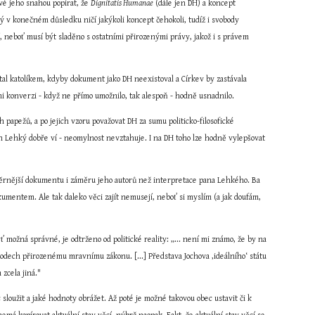
é jeho snahou popírat, že 
Dignitatis Humanae
 (dále jen DH) a koncept 
 v konečném důsledku ničí jakýkoli koncept čehokoli, tudíž i svobody 
, neboť musí být sladěno s ostatními přirozenými právy, jakož i s právem 
 stal katolíkem, kdyby dokument jako DH neexistoval a Církev by zastávala 
mi konverzi - když ne přímo umožnilo, tak alespoň - hodně usnadnilo.
 papežů, a po jejich vzoru považovat DH za sumu politicko-filosofické 
 pan Lehký dobře ví - neomylnost nevztahuje. I na DH toho lze hodně vylepšovat 
věrnější dokumentu i záměru jeho autorů než interpretace pana Lehkého. Ba 
kumentem. Ale tak daleko věci zajít nemusejí, neboť si myslím (a jak doufám, 
ožná správné, je odtrženo od politické reality: „... není mi známo, že by na 
odech přirozenému mravnímu zákonu. [...] Představa Jochova ‚ideálního‘ státu 
 zcela jiná."
 sloužit a jaké hodnoty obrážet. Až poté je možné takovou obec ustavit či k 