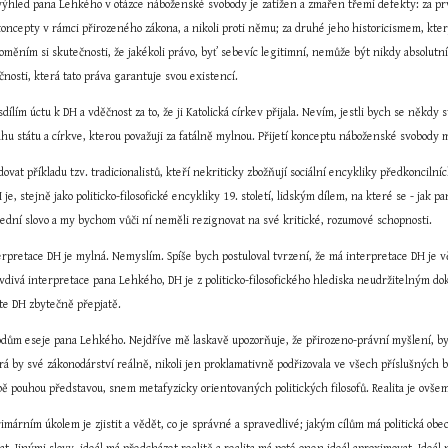
ýhled pana Lehkého v otázce náboženské svobody je zatížen a zmařen třemi defekty: za prv
ncepty v rámci přirozeného zákona, a nikoli proti němu; za druhé jeho historicismem, který
oměním si skutečnosti, že jakékoli právo, byť sebevíc legitimní, nemůže být nikdy absolutní
čnosti, která tato práva garantuje svou existencí.
sdílím úctu k DH a vděčnost za to, že ji Katolická církev přijala. Nevím, jestli bych se někdy
hu státu a církve, kterou považuji za fatálně mylnou. Přijetí konceptu náboženské svobody 
vat příkladu tzv. tradicionalistů, kteří nekriticky zbožňují sociální encykliky předkoncilních
 je, stejně jako politicko-filosofické encykliky 19. století, lidským dílem, na které se - jak
lední slovo a my bychom vůči ní neměli rezignovat na své kritické, rozumové schopnosti.
erpretace DH je mylná. Nemyslím. Spíše bych postuloval tvrzení, že má interpretace DH je 
ravdivá interpretace pana Lehkého, DH je z politicko-filosofického hlediska neudržitelným do
čte DH zbytečně přepjatě.
odům eseje pana Lehkého. Nejdříve mě laskavě upozorňuje, že přirozeno-právní myšlení, byť m
rá by své zákonodárství reálně, nikoli jen proklamativně podřizovala ve všech příslušných b
obě pouhou představou, snem metafyzicky orientovaných politických filosofů. Realita je ovšem
imárním úkolem je zjistit a vědět, co je správné a spravedlivé; jakým cílům má politická obec