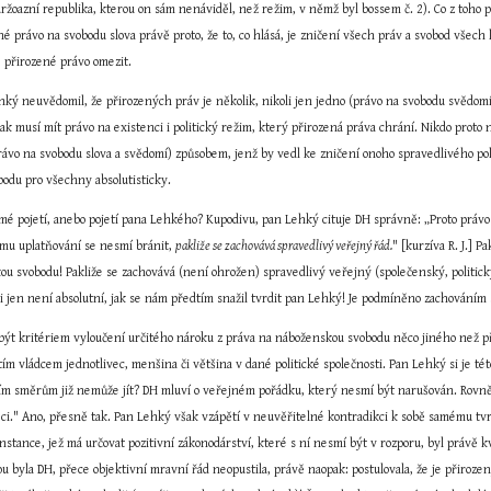
ržoazní republika, kterou on sám nenáviděl, než režim, v němž byl bossem č. 2). Co z toho p
rávo na svobodu slova právě proto, že to, co hlásá, je zničení všech práv a svobod všech li
, přirozené právo omezit.
ký neuvědomil, že přirozených práv je několik, nikoli jen jedno (právo na svobodu svědomí),
ak musí mít právo na existenci i politický režim, který přirozená práva chrání. Nikdo prot
rávo na svobodu slova a svědomí) způsobem, jenž by vedl ke zničení onoho spravedlivého po
odu pro všechny absolutisticky.
mé pojetí, anebo pojetí pana Lehkého? Kupodivu, pan Lehký cituje DH správně: „Proto právo 
jímu uplatňování se nesmí bránit, 
pakliže se zachovává spravedlivý veřejný řád.
" [kurzíva R. J.] 
u svobodu! Pakliže se zachovává (není ohrožen) spravedlivý veřejný (společenský, politický) 
jen není absolutní, jak se nám předtím snažil tvrdit pan Lehký! Je podmíněno zachováním spra
ýt kritériem vyloučení určitého nároku z práva na náboženskou svobodu něco jiného než př
 tím vládcem jednotlivec, menšina či většina v dané politické společnosti. Pan Lehký si je té
ším směrům již nemůže jít? DH mluví o veřejném pořádku, který nesmí být narušován. Rovněž
ěci." Ano, přesně tak. Pan Lehký však vzápětí v neuvěřitelné kontradikci k sobě samému tvrd
nstance, jež má určovat pozitivní zákonodárství, které s ní nesmí být v rozporu, byl právě k
 byla DH, přece objektivní mravní řád neopustila, právě naopak: postulovala, že je přirozen