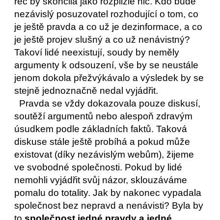
řeč by skončila jako rozplizlé nic. Kdo bude 
nezávislý posuzovatel rozhodující o tom, co 
je ještě pravda a co už je dezinformace, a co 
je ještě projev slušný a co už nenávistný? 
Takoví lidé neexistují, soudy by neměly 
argumenty k odsouzení, vše by se neustále 
jenom dokola přežvýkávalo a výsledek by se 
stejně jednoznačně nedal vyjádřit.  
  Pravda se vždy dokazovala pouze diskusí, 
soutěží argumentů nebo alespoň zdravým 
úsudkem podle základních faktů. Taková 
diskuse stále ještě probíhá a pokud může 
existovat (díky nezávislým webům), žijeme 
ve svobodné společnosti. Pokud by lidé 
nemohli vyjádřit svůj názor, sklouzáváme 
pomalu do totality. Jak by nakonec vypadala 
společnost bez nepravd a nenávisti? Byla by 
to 
společnost jedné pravdy a jedné 