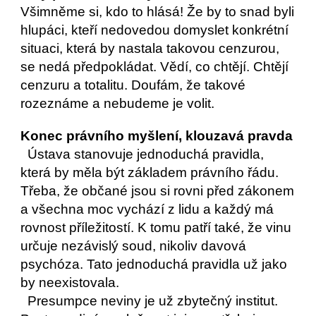
Všimněme si, kdo to hlásá! Že by to snad byli 
hlupáci, kteří nedovedou domyslet konkrétní 
situaci, která by nastala takovou cenzurou, 
se nedá předpokládat. Vědí, co chtějí. Chtějí 
cenzuru a totalitu. Doufám, že takové 
rozeznáme a nebudeme je volit.
Konec právního myšlení, klouzavá pravda
  Ústava stanovuje jednoduchá pravidla, 
která by měla být základem právního řádu. 
Třeba, že občané jsou si rovni před zákonem 
a všechna moc vychází z lidu a každý má 
rovnost příležitostí. K tomu patří také, že vinu 
určuje nezávislý soud, nikoliv davová 
psychóza. Tato jednoduchá pravidla už jako 
by neexistovala.
  Presumpce neviny je už zbytečný institut. 