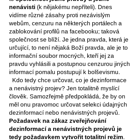
nenávisti
 (k nějakému nepříteli). Dnes 
vidíme různé zásahy proti nezávislým 
webům, cenzuru na některých portálech a 
zablokování profilů na facebooku; taková 
společnost se blíží. Je jedna pravda, která je 
určující, to není nějaká Boží pravda, ale je to 
informační soubor mocných, kteří jej za 
pravdu vyhlásili a postupnou cenzurou jiných 
informací pomalu postupují k bolševismu.
  Kdo tedy chce určovat, co je dezinformace 
a nenávistný projev? Jen totalitně myslící 
člověk. Samozřejmě předpokládá, že by on 
měl onu pravomoc určovat selekci údajných 
dezinformací nebo nenávistných projevů. 
Požadavek na zákaz zveřejňování 
dezinformací a nenávistných projevů je 
tedy požadavkem vytvořit totalitní režim
. 