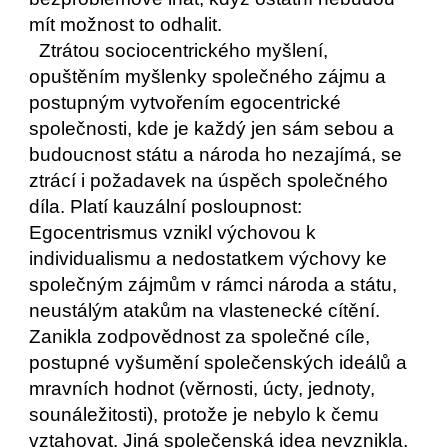
mít možnost to odhalit.
  Ztrátou sociocentrického myšlení, 
opuštěním myšlenky společného zájmu a 
postupným vytvořením egocentrické 
společnosti, kde je každý jen sám sebou a 
budoucnost státu a národa ho nezajímá, se 
ztrácí i požadavek na úspěch společného 
díla. Platí kauzální posloupnost: 
Egocentrismus vznikl výchovou k 
individualismu a nedostatkem výchovy ke 
společným zájmům v rámci národa a státu, 
neustálým atakům na vlastenecké cítění. 
Zanikla zodpovědnost za společné cíle, 
postupné vyšumění společenských ideálů a 
mravních hodnot (věrnosti, úcty, jednoty, 
sounáležitosti), protože je nebylo k čemu 
vztahovat. Jiná společenská idea nevznikla. 