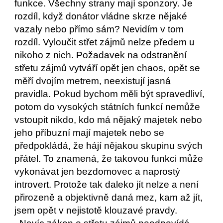
funkce. Všechny strany mají sponzory. Je 
rozdíl, když donátor vládne skrze nějaké 
vazaly nebo přímo sám? Nevidím v tom 
rozdíl. Vyloučit střet zájmů nelze předem u 
nikoho z nich. Požadavek na odstranění 
střetu zájmů vytváří opět jen chaos, opět se 
měří dvojím metrem, neexistují jasná 
pravidla. Pokud bychom měli být spravedliví, 
potom do vysokých státních funkcí nemůže 
vstoupit nikdo, kdo má nějaký majetek nebo 
jeho příbuzní mají majetek nebo se 
předpokládá, že hájí nějakou skupinu svých 
přátel. To znamená, že takovou funkci může 
vykonávat jen bezdomovec a naprostý 
introvert. Protože tak daleko jít nelze a není 
přirozeně a objektivně daná mez, kam až jít, 
jsem opět v nejistotě klouzavé pravdy. 