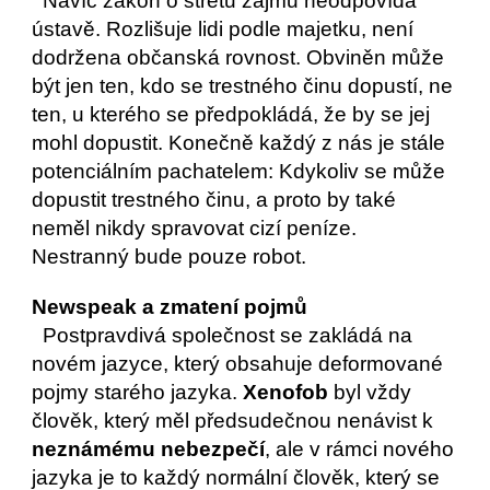
  Navíc zákon o střetu zájmů neodpovídá 
ústavě. Rozlišuje lidi podle majetku, není 
dodržena občanská rovnost. Obviněn může 
být jen ten, kdo se trestného činu dopustí, ne 
ten, u kterého se předpokládá, že by se jej 
mohl dopustit. Konečně každý z nás je stále 
potenciálním pachatelem: Kdykoliv se může 
dopustit trestného činu, a proto by také 
neměl nikdy spravovat cizí peníze. 
Nestranný bude pouze robot. 
Newspeak a zmatení pojmů
  Postpravdivá společnost se zakládá na 
novém jazyce, který obsahuje deformované 
pojmy starého jazyka. 
Xenofob
 byl vždy 
člověk, který měl předsudečnou nenávist k 
neznámému nebezpečí
, ale v rámci nového 
jazyka je to každý normální člověk, který se 