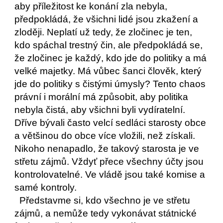
aby příležitost ke konání zla nebyla, 
předpokládá, že všichni lidé jsou zkažení a 
zloději. Neplatí už tedy, že zločinec je ten, 
kdo spáchal trestný čin, ale předpokládá se, 
že zločinec je každý, kdo jde do politiky a má 
velké majetky. Má vůbec šanci člověk, který 
jde do politiky s čistými úmysly? Tento chaos 
právní i morální má způsobit, aby politika 
nebyla čistá, aby všichni byli vydíratelní. 
Dříve bývali často velcí sedláci starosty obce 
a většinou do obce více vložili, než získali. 
Nikoho nenapadlo, že takový starosta je ve 
střetu zájmů. Vždyť přece všechny účty jsou 
kontrolovatelné. Ve vládě jsou také komise a 
samé kontroly.
  Představme si, kdo všechno je ve střetu 
zájmů, a nemůže tedy vykonávat státnické 