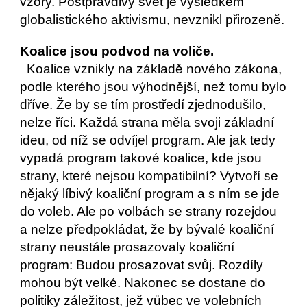
vzory. Postpravdivý svět je výsledkem 
globalistického aktivismu, nevznikl přirozeně.
Koalice jsou podvod na voliče.
  Koalice vznikly na základě nového zákona, 
podle kterého jsou výhodnější, než tomu bylo 
dříve. Že by se tím prostředí zjednodušilo, 
nelze říci. Každá strana měla svoji základní 
ideu, od níž se odvíjel program. Ale jak tedy 
vypadá program takové koalice, kde jsou 
strany, které nejsou kompatibilní? Vytvoří se 
nějaký líbivý koaliční program a s ním se jde 
do voleb. Ale po volbách se strany rozejdou 
a nelze předpokládat, že by bývalé koaliční 
strany neustále prosazovaly koaliční 
program: Budou prosazovat svůj. Rozdíly 
mohou být velké. Nakonec se dostane do 
politiky záležitost, jež vůbec ve volebních 