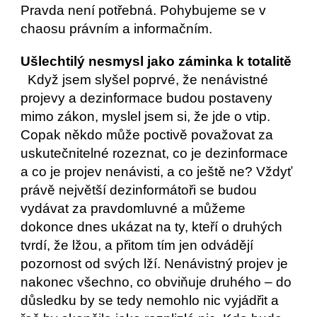
Pravda není potřebná. Pohybujeme se v 
chaosu právním a informačním.
Ušlechtilý nesmysl jako záminka k totalitě  
  Když jsem slyšel poprvé, že nenávistné 
projevy a dezinformace budou postaveny 
mimo zákon, myslel jsem si, že jde o vtip. 
Copak někdo může poctivě považovat za 
uskutečnitelné rozeznat, co je dezinformace 
a co je projev nenávisti, a co ještě ne? Vždyť 
právě největší dezinformátoři se budou 
vydávat za pravdomluvné a můžeme 
dokonce dnes ukázat na ty, kteří o druhých 
tvrdí, že lžou, a přitom tím jen odvádějí 
pozornost od svých lží. Nenávistný projev je 
nakonec všechno, co obviňuje druhého – do 
důsledku by se tedy nemohlo nic vyjádřit a 