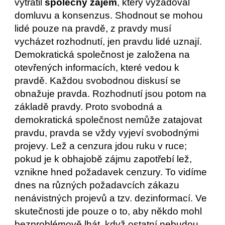
vytratil 
společný zájem
, který vyžadoval 
domluvu a konsenzus. Shodnout se mohou 
lidé pouze na pravdě, z pravdy musí 
vycházet rozhodnutí, jen pravdu lidé uznají. 
Demokratická společnost je založena na 
otevřených informacích, které vedou k 
pravdě. Každou svobodnou diskusí se 
obnažuje pravda. Rozhodnutí jsou potom na 
základě pravdy. Proto svobodná a 
demokratická společnost nemůže zatajovat 
pravdu, pravda se vždy vyjeví svobodnými 
projevy. Lež a cenzura jdou ruku v ruce; 
pokud je k obhajobě zájmu zapotřebí lež, 
vznikne hned požadavek cenzury. To vidíme 
dnes na různých požadavcích zákazu 
nenávistných projevů a tzv. dezinformací. Ve 
skutečnosti jde pouze o to, aby někdo mohl 
bezproblémově lhát, když ostatní nebudou 