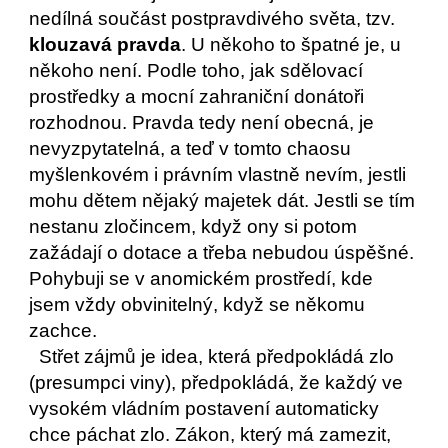
nedílná součást postpravdivého světa, tzv. 
klouzavá pravda
. U někoho to špatné je, u 
někoho není. Podle toho, jak sdělovací 
prostředky a mocní zahraniční donátoři 
rozhodnou. Pravda tedy není obecná, je 
nevyzpytatelná, a teď v tomto chaosu 
myšlenkovém i právním vlastně nevím, jestli 
mohu dětem nějaký majetek dát. Jestli se tím 
nestanu zločincem, když ony si potom 
zažádají o dotace a třeba nebudou úspěšné. 
Pohybuji se v anomickém prostředí, kde 
jsem vždy obvinitelný, když se někomu 
zachce.
  Střet zájmů je idea, která předpokládá zlo 
(presumpci viny), předpokládá, že každý ve 
vysokém vládním postavení automaticky 
chce páchat zlo. Zákon, který má zamezit, 