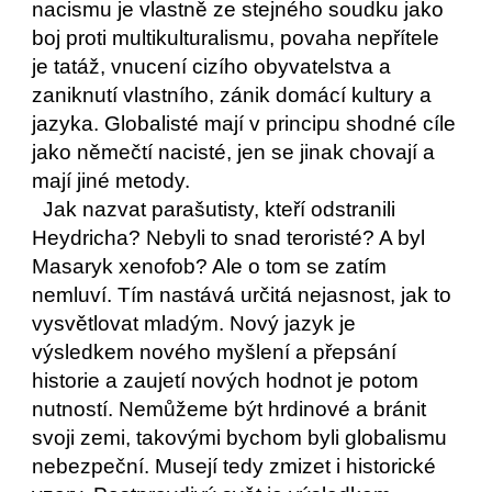
nacismu je vlastně ze stejného soudku jako 
boj proti multikulturalismu, povaha nepřítele 
je tatáž, vnucení cizího obyvatelstva a 
zaniknutí vlastního, zánik domácí kultury a 
jazyka. Globalisté mají v principu shodné cíle 
jako němečtí nacisté, jen se jinak chovají a 
mají jiné metody. 
  Jak nazvat parašutisty, kteří odstranili 
Heydricha? Nebyli to snad teroristé? A byl 
Masaryk xenofob? Ale o tom se zatím 
nemluví. Tím nastává určitá nejasnost, jak to 
vysvětlovat mladým. Nový jazyk je 
výsledkem nového myšlení a přepsání 
historie a zaujetí nových hodnot je potom 
nutností. Nemůžeme být hrdinové a bránit 
svoji zemi, takovými bychom byli globalismu 
nebezpeční. Musejí tedy zmizet i historické 