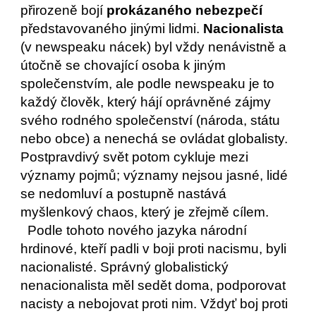
přirozeně bojí 
prokázaného nebezpečí
představovaného jinými lidmi. 
Nacionalista
(v newspeaku nácek) byl vždy nenávistně a 
útočně se chovající osoba k jiným 
společenstvím, ale podle newspeaku je to 
každý člověk, který hájí oprávněné zájmy 
svého rodného společenství (národa, státu 
nebo obce) a nenechá se ovládat globalisty. 
Postpravdivý svět potom cykluje mezi 
významy pojmů; významy nejsou jasné, lidé 
se nedomluví a postupně nastává 
myšlenkový chaos, který je zřejmě cílem.
  Podle tohoto nového jazyka národní 
hrdinové, kteří padli v boji proti nacismu, byli 
nacionalisté. Správný globalistický 
nenacionalista měl sedět doma, podporovat 
nacisty a nebojovat proti nim. Vždyť boj proti 