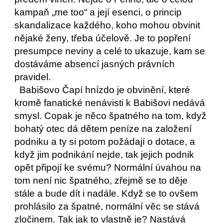
kampaň „me too“ a její esenci, o princip 
skandalizace každého, koho mohou obvinit 
nějaké ženy, třeba účelově. Je to popření 
presumpce neviny a celé to ukazuje, kam se 
dostáváme absencí jasných právních 
pravidel.
  Babišovo Čapí hnízdo je obvinění, které 
kromě fanatické nenávisti k Babišovi nedává 
smysl. Copak je něco špatného na tom, když 
bohatý otec dá dětem peníze na založení 
podniku a ty si potom požádají o dotace, a 
když jim podnikání nejde, tak jejich podnik 
opět připojí ke svému? Normální úvahou na 
tom není nic špatného, zřejmě se to děje 
stále a bude dít i nadále. Když se to ovšem 
prohlásilo za špatné, normální věc se stává 
zločinem. Tak jak to vlastně je? Nastává 