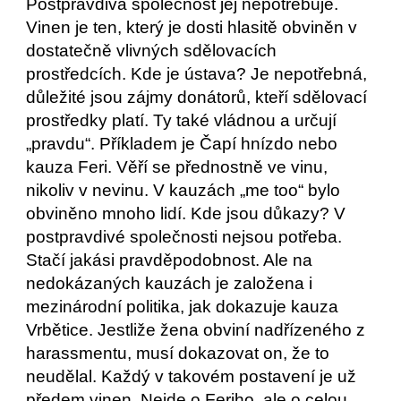
Postpravdivá společnost jej nepotřebuje. 
Vinen je ten, který je dosti hlasitě obviněn v 
dostatečně vlivných sdělovacích 
prostředcích. Kde je ústava? Je nepotřebná, 
důležité jsou zájmy donátorů, kteří sdělovací 
prostředky platí. Ty také vládnou a určují 
„pravdu“. Příkladem je Čapí hnízdo nebo 
kauza Feri. Věří se přednostně ve vinu, 
nikoliv v nevinu. V kauzách „me too“ bylo 
obviněno mnoho lidí. Kde jsou důkazy? V 
postpravdivé společnosti nejsou potřeba. 
Stačí jakási pravděpodobnost. Ale na 
nedokázaných kauzách je založena i 
mezinárodní politika, jak dokazuje kauza 
Vrbětice. Jestliže žena obviní nadřízeného z 
harassmentu, musí dokazovat on, že to 
neudělal. Každý v takovém postavení je už 
předem vinen. Nejde o Feriho, ale o celou 