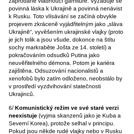
zaprodané vládnoucí garnituře. Vyžaduje se 
povinná láska k Ukrajině a povinná nenávist 
k Rusku. Toto vlísávání se začíná obvykle 
projevem zkráceně vyjádřitelným jako „sláva 
Ukrajině“, vyvěšením ukrajinské vlajky (proto 
je jich tolik a jsou všude, dokonce na štítu 
sochy markraběte Jošta ze 14. století) a 
pokračováním odsudků Putina jako 
neuvěřitelného démona. Potom je kariéra 
zajištěna. Odsuzování nacionalistů a 
xenofobů bylo zatím odloženo, neobstálo by 
v prostředí vyzdvihování statečnosti 
Ukrajinců.
6/ 
Komunistický režim ve své staré verzi 
neexistuje
 (vyjma skanzenů jako je Kuba a 
Severní Korea), protože selhal v principu. 
Pokud jsou někde rudé vlajky nebo v Rusku 