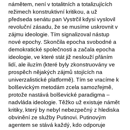
námětem, není v totalitních a totalizujících 
režimech konstruktivní kritikou, a už 
předseda senátu pan Vystrčil kdysi vyslovil 
revoluční zásadu, že se musíme uskrovnit v 
zájmu ideologie. Tím signalizoval nástup 
nové epochy. Skončila epocha svobodné a 
demokratické společnosti a začala epocha 
ideologie, ve které stát již neslouží přáním 
lidí, ale iluzím (které byly zkonstruovány ve 
prospěch nějakých zájmů stojících na 
univerzalistické platformě). Tím se vracíme k 
bolševickým metodám zcela samozřejmě, 
protože nastává bolševické paradigma – 
nadvláda ideologie. Těžko už existuje námět 
kritiky, který by nebyl nebezpečný z hlediska 
obvinění ze služby Putinovi. Putinovým 
agentem se stává každý, kdo odporuje 