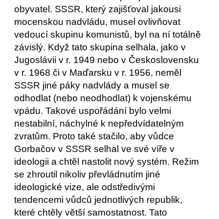
obyvatel. SSSR, který zajišťoval jakousi 
mocenskou nadvládu, musel ovlivňovat 
vedoucí skupinu komunistů, byl na ní totálně 
závislý. Když tato skupina selhala, jako v 
Jugoslávii v r. 1949 nebo v Československu 
v r. 1968 či v Maďarsku v r. 1956, neměl 
SSSR jiné páky nadvlády a musel se 
odhodlat (nebo neodhodlat) k vojenskému 
vpádu. Takové uspořádání bylo velmi 
nestabilní, náchylné k nepředvídatelným 
zvratům. Proto také stačilo, aby vůdce 
Gorbačov v SSSR selhal ve své víře v 
ideologii a chtěl nastolit nový systém. Režim 
se zhroutil nikoliv převládnutím jiné 
ideologické vize, ale odstředivými 
tendencemi vůdců jednotlivých republik, 
které chtěly větší samostatnost. Tato 