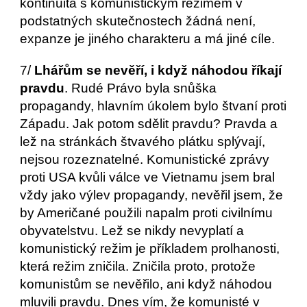
kontinuita s komunistickým režimem v 
podstatných skutečnostech žádná není, 
expanze je jiného charakteru a má jiné cíle. 
7/ 
Lhářům se nevěří, i když náhodou říkají 
pravdu
. Rudé Právo byla snůška 
propagandy, hlavním úkolem bylo štvaní proti 
Západu. Jak potom sdělit pravdu? Pravda a 
lež na stránkách štvavého plátku splývají, 
nejsou rozeznatelné. Komunistické zprávy 
proti USA kvůli válce ve Vietnamu jsem bral 
vždy jako výlev propagandy, nevěřil jsem, že 
by Američané použili napalm proti civilnímu 
obyvatelstvu. Lež se nikdy nevyplatí a 
komunistický režim je příkladem prolhanosti, 
která režim zničila. Zničila proto, protože 
komunistům se nevěřilo, ani když náhodou 
mluvili pravdu. Dnes vím, že komunisté v 