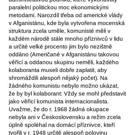
paralelní politickou moc ekonomickými 
metodami. Narozdíl třeba od americké vlády 
v Afganistánu, kde byla vytvořena mocenská 
struktura zcela uměle, komunisté měli v 
každém národě stále mnoho příznivců v lidu 
a určité velké procento jim bylo nezištně 
oddáno (Američané v Afganistánu takovou 
věřící a oddanou skupinu neměli, každého 
kolaboranta museli dobře zaplatit, aby 
shromáždili alespoň nějaký počet). Na 
žádného komunistu nebylo možno ukázat, 
že by byl kolaborant: Vždy se mohl představit 
jako věřící komunista internacionalista. 
Uvažme, že do r. 1968 žádná okupace 
nebyla ani v Československu a režim zcela 
úplně spoléhal na domácí příznivce, kteří 
tvořili v r. 1948 určitě alespoň polovinu 