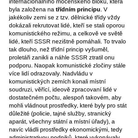
internacionálního mocenského bloku, která 
byla založena na
 třídním principu
. V 
jakékoliv zemi se z tzv. dělnické třídy vždy 
dokázali rekrutovat lidé, kteří se stali oporou 
komunistického režimu, a celkově ve světě 
lidé, kteří SSSR nezištně pomáhali. To trvalo 
tak dlouho, než třídní princip vyšuměl, 
proletáři zanikli a náhle SSSR ztratil onu 
podporu. Naopak komunistické zločiny stále 
více lidí odrazovaly. Nadvládu v 
komunistických zemích konali místní 
soudruzi, věřící, ideově zpracovaní lidé v 
dostatečném počtu, alespoň takovém, aby 
mohli vládnout prostředky, které byly pro stát 
důležité (policie, tajné služby, stranický 
aparát, všechny státní a místní úřady), a 
navíc vládli prostředky ekonomickými, tedy 
administrativou podniků, které vykonávaly 