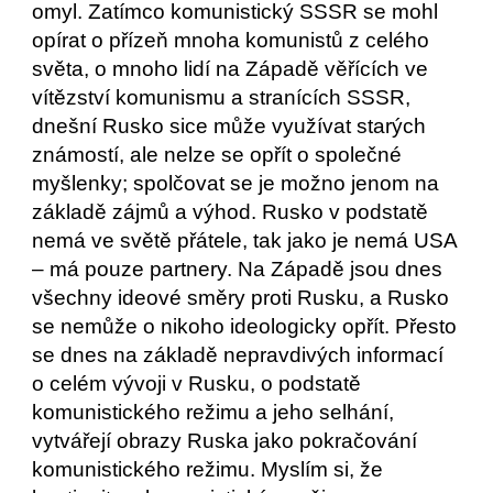
omyl. Zatímco komunistický SSSR se mohl 
opírat o přízeň mnoha komunistů z celého 
světa, o mnoho lidí na Západě věřících ve 
vítězství komunismu a stranících SSSR, 
dnešní Rusko sice může využívat starých 
známostí, ale nelze se opřít o společné 
myšlenky; spolčovat se je možno jenom na 
základě zájmů a výhod. Rusko v podstatě 
nemá ve světě přátele, tak jako je nemá USA 
– má pouze partnery. Na Západě jsou dnes 
všechny ideové směry proti Rusku, a Rusko 
se nemůže o nikoho ideologicky opřít. Přesto 
se dnes na základě nepravdivých informací 
o celém vývoji v Rusku, o podstatě 
komunistického režimu a jeho selhání, 
vytvářejí obrazy Ruska jako pokračování 
komunistického režimu. Myslím si, že 