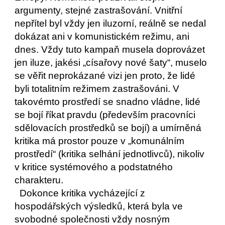
argumenty, stejné zastrašování. Vnitřní 
nepřítel byl vždy jen iluzorní, reálně se nedal 
dokázat ani v komunistickém režimu, ani 
dnes. Vždy tuto kampaň musela doprovázet 
jen iluze, jakési „císařovy nové šaty“, muselo 
se věřit neprokázané vizi jen proto, že lidé 
byli totalitním režimem zastrašováni. V 
takovémto prostředí se snadno vládne, lidé 
se bojí říkat pravdu (především pracovníci 
sdělovacích prostředků se bojí) a umírněná 
kritika má prostor pouze v „komunálním 
prostředí“ (kritika selhání jednotlivců), nikoliv 
v kritice systémového a podstatného 
charakteru.
  Dokonce kritika vycházející z 
hospodářských výsledků, která byla ve 
svobodné společnosti vždy nosným 