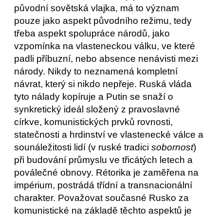
původní sovětská vlajka, má to význam 
pouze jako aspekt původního režimu, tedy 
třeba aspekt spolupráce národů, jako 
vzpomínka na vlasteneckou válku, ve které 
padli příbuzní, nebo absence nenávisti mezi 
národy. Nikdy to neznamená kompletní 
návrat, který si nikdo nepřeje. Ruská vláda 
tyto nálady kopíruje a Putin se snaží o 
synkretický ideál složený z pravoslavné 
církve, komunistických prvků rovnosti, 
statečnosti a hrdinství ve vlastenecké válce a 
sounáležitosti lidí (v ruské tradici 
sobornost
) 
při budování průmyslu ve třicátých letech a 
poválečné obnovy. Rétorika je zaměřena na 
impérium, postrádá třídní a transnacionální 
charakter. Považovat současné Rusko za 
komunistické na základě těchto aspektů je 