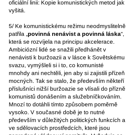
oficiální linii: Kopie komunistických metod jak 
vyšitá.
5/ Ke komunistickému režimu neodmyslitelně 
patřila „
povinná nenávist a povinná láska
“, 
která se rozvíjela na principu akcelerace. 
Ambiciózní lidé se snažili předhánět v 
nenávisti k buržoazii a v lásce k Sovětskému 
svazu, vymýšleli si i to, co komunisté 
mnohdy ani nechtěli, jen aby si zajistili přízeň 
mocných. Tak se stalo, že především někteří 
příslušníci nižší buržoazie se vlísali do přízně 
komunistů donášením a služebníčkováním. 
Mnozí to dotáhli tímto způsobem poměrně 
vysoko. V současné době je to nutné 
především v důležitých politických funkcích a 
ve sdělovacích prostředcích, které jsou 