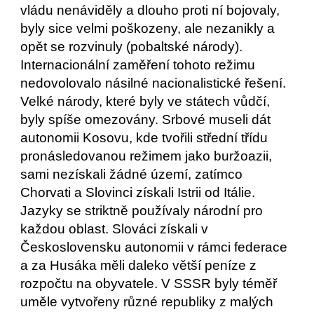
vládu nenáviděly a dlouho proti ní bojovaly, 
byly sice velmi poškozeny, ale nezanikly a 
opět se rozvinuly (pobaltské národy). 
Internacionální zaměření tohoto režimu 
nedovolovalo násilné nacionalistické řešení. 
Velké národy, které byly ve státech vůdčí, 
byly spíše omezovány. Srbové museli dát 
autonomii Kosovu, kde tvořili střední třídu 
pronásledovanou režimem jako buržoazii, 
sami nezískali žádné území, zatímco 
Chorvati a Slovinci získali Istrii od Itálie. 
Jazyky se striktně používaly národní pro 
každou oblast. Slováci získali v 
Československu autonomii v rámci federace 
a za Husáka měli daleko větší peníze z 
rozpočtu na obyvatele. V SSSR byly téměř 
uměle vytvořeny různé republiky z malých 