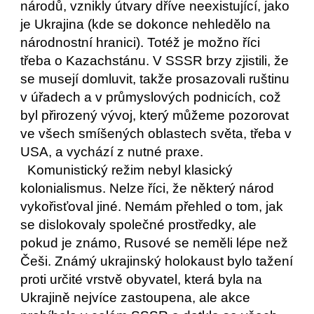
národů, vznikly útvary dříve neexistující, jako 
je Ukrajina (kde se dokonce nehledělo na 
národnostní hranici). Totéž je možno říci 
třeba o Kazachstánu. V SSSR brzy zjistili, že 
se musejí domluvit, takže prosazovali ruštinu 
v úřadech a v průmyslových podnicích, což 
byl přirozený vývoj, který můžeme pozorovat 
ve všech smíšených oblastech světa, třeba v 
USA, a vychází z nutné praxe. 
  Komunistický režim nebyl klasický 
kolonialismus. Nelze říci, že některý národ 
vykořisťoval jiné. Nemám přehled o tom, jak 
se dislokovaly společné prostředky, ale 
pokud je známo, Rusové se neměli lépe než 
Češi. Známý ukrajinský holokaust bylo tažení 
proti určité vrstvě obyvatel, která byla na 
Ukrajině nejvíce zastoupena, ale akce 