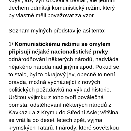
kdysi, aby vyhrožovali a trestali, ale jedním 
dechem odmítají komunistický režim, který 
by vlastně měli považovat za vzor. 
Seznam mylných představ je asi tento:
1/ 
Komunistickému režimu se omylem 
připisují nějaké nacionalistické prvky
, 
odnárodňování některých národů, nadvláda 
nějakého národa nad jinými apod. Pokud se 
to stalo, byl to okrajový jev, obecně to není 
pravda, možná vycházející z nových 
politických požadavků na výklad historie. 
Určitou výjimku z toho tvoří poválečná 
pomsta, odstěhování některých národů z 
Kavkazu a z Krymu do Střední Asie; většina 
se vrátila po deseti letech zpět, vyjma 
krymských Tatarů. I národy, které sovětskou 