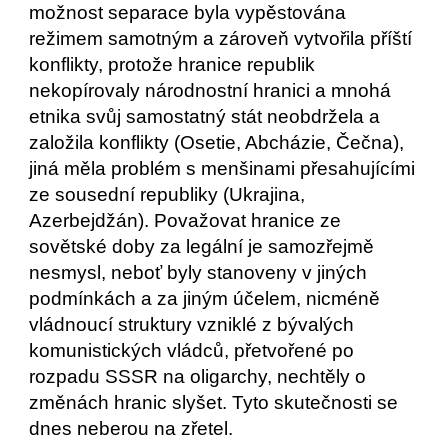
možnost separace byla vypěstována 
režimem samotným a zároveň vytvořila příští 
konflikty, protože hranice republik 
nekopírovaly národnostní hranici a mnohá 
etnika svůj samostatný stát neobdržela a 
založila konflikty (Osetie, Abcházie, Čečna), 
jiná měla problém s menšinami přesahujícími 
ze sousední republiky (Ukrajina, 
Azerbejdžán). Považovat hranice ze 
sovětské doby za legální je samozřejmě 
nesmysl, neboť byly stanoveny v jiných 
podmínkách a za jiným účelem, nicméně 
vládnoucí struktury vzniklé z bývalých 
komunistických vládců, přetvořené po 
rozpadu SSSR na oligarchy, nechtěly o 
změnách hranic slyšet. Tyto skutečnosti se 
dnes neberou na zřetel.