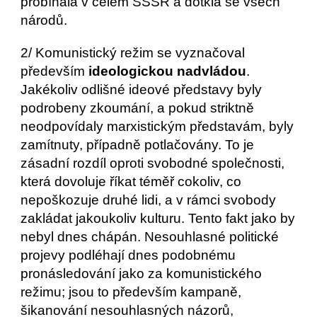
probíhala v celém SSSR a dotkla se všech 
národů.
2/ Komunistický režim se vyznačoval 
především 
ideologickou nadvládou
. 
Jakékoliv odlišné ideové představy byly 
podrobeny zkoumání, a pokud striktně 
neodpovídaly marxistickým představám, byly 
zamítnuty, případně potlačovány. To je 
zásadní rozdíl oproti svobodné společnosti, 
která dovoluje říkat téměř cokoliv, co 
nepoškozuje druhé lidi, a v rámci svobody 
zakládat jakoukoliv kulturu. Tento fakt jako by 
nebyl dnes chápán. Nesouhlasné politické 
projevy podléhají dnes podobnému 
pronásledování jako za komunistického 
režimu; jsou to především kampaně, 
šikanování nesouhlasných názorů, 