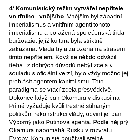
4/ 
Komunistický režim vytvářel nepřítele 
vnitřního i vnějšího
. Vnějším byl západní 
imperialismus a vnitřním agenti tohoto 
imperialismu a poražená společenská třída – 
buržoazie, jejíž kultura byla striktně 
zakázána. Vláda byla založena na strašení 
tímto nepřítelem. Když se někdo odvážil 
třeba i z dobrých důvodů nebýt zcela v 
souladu s oficiální verzí, bylo vždy možno jej 
prohlásit agentem kapitalismu. Toto 
paradigma se vrací zcela přesvědčivě. 
Dokonce když pan Okamura v diskusi na 
Primě vyžaduje kvůli trestně stíhaným 
politikům rekonstrukci vlády, obviní jej pan 
Výborný jako Putinova agenta. Podle něj prý 
Okamura napomáhá Rusku v rozvratu 
Evropy. Komunisté používali stejné 