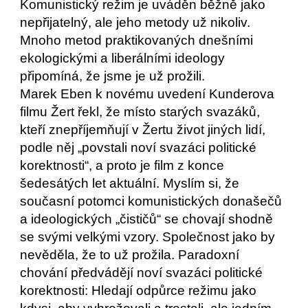
Komunistický režim je uváděn běžně jako 
nepřijatelný, ale jeho metody už nikoliv. 
Mnoho metod praktikovaných dnešními 
ekologickými a liberálními ideology 
připomíná, že jsme je už prožili. 
Marek Eben k novému uvedení Kunderova 
filmu Žert řekl, že místo starých svazáků, 
kteří znepříjemňují v Žertu život jiných lidí, 
podle něj „povstali noví svazáci politické 
korektnosti“, a proto je film z konce 
šedesátých let aktuální. Myslím si, že 
současní potomci komunistických donašečů 
a ideologických „čističů“ se chovají shodně 
se svými velkými vzory. Společnost jako by 
nevěděla, že to už prožila. Paradoxní 
chování předvádějí noví svazáci politické 
korektnosti: Hledají odpůrce režimu jako 