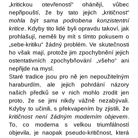
„kritickou otevřeností“ ohánějí, vůbec
nepřipouští, že by tato jejich „kritičnost“
mohla být sama podrobena konzistentní
kritice
. Kdyby tito lidé byli opravdu takoví, jak
prohlašují, neměli by mít s tímto pokusem o
„sebe-kritiku“ žádný problém. Ve skutečnosti
ho však mají, protože jim zpochybnění jejich
ostentativních zpochybňování „všeho“ ani
nepřijde na mysl.
Staré tradice jsou pro ně jen nepoužitelným
haraburdím, ale jejich pohrdání názory
našich předků se v nich mohlo zrodit jen
proto, že se jimi nikdy vážně nezabývali.
Kdyby to učinili, s překvapením by zjistili, že
kritičnost není žádným moderním objevem
.
To, co moderna s velkou triumfálností
objevila, je naopak pseudo-kritičnost, která