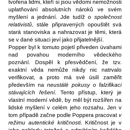
tvořena lidmi, kteří si jsou vědomi nemožnosti
uplatňování absolutních nároků ve svém
myšlení a jednání. Jde tudíž o
společnost
relativistů
, stále připravených opouštět svá
stará stanoviska a nahrazovat je těmi, která
se v dané situaci jeví jako přijatelnější.
Popper byl k tomuto pojetí přiveden úvahami
nad povahou moderního vědeckého
poznání. Dospěl k přesvědčení, že tzv.
exaktní věda nemůže nikdy nic natrvalo
verifikovat, a proto má své úsilí zaměřit
především na
neustálé pokusy o falzifikaci
stávajících řešení
. Tento přístup, který je
vlastní moderní vědě, by měl být rozšířen na
lidské myšlení v celém jeho rozsahu. Jen v
tom případě začne podle Poppera pracovat
v
režimu autentické kritičnosti
. Kritičnost je v