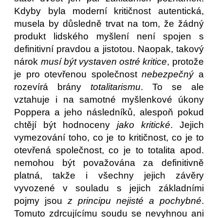
Kdyby byla moderní kritičnost autentická,
musela by důsledně trvat na tom, že žádný
produkt lidského myšlení není spojen s
definitivní pravdou a jistotou. Naopak, takový
nárok
musí být vystaven ostré kritice
, protože
je pro otevřenou společnost
nebezpečný
a
rozevírá brány
totalitarismu
. To se ale
vztahuje i na samotné myšlenkové úkony
Poppera a jeho následníků, alespoň pokud
chtějí být hodnoceny
jako kritické
. Jejich
vymezování toho, co je to kritičnost, co je to
otevřená společnost, co je to totalita apod.
nemohou být považována za definitivně
platná, takže i všechny jejich závěry
vyvozené v souladu s jejich základními
pojmy jsou
z principu nejisté a pochybné
.
Tomuto zdrcujícímu soudu se nevyhnou ani