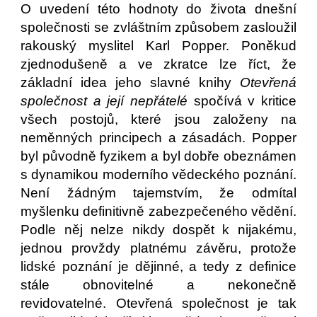
O uvedení této hodnoty do života dnešní
společnosti se zvláštním způsobem zasloužil
rakouský myslitel Karl Popper. Poněkud
zjednodušeně a ve zkratce lze říct, že
základní idea jeho slavné knihy
Otevřená
společnost a její nepřátelé
spočívá v kritice
všech postojů, které jsou založeny na
neměnných principech a zásadách. Popper
byl původně fyzikem a byl dobře obeznámen
s dynamikou moderního vědeckého poznání.
Není žádným tajemstvím, že odmítal
myšlenku definitivně zabezpečeného vědění.
Podle něj nelze nikdy dospět k nijakému,
jednou provždy platnému závěru, protože
lidské poznání je dějinné, a tedy z definice
stále obnovitelné a nekonečně
revidovatelné. Otevřená společnost je tak