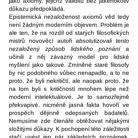
jako axiomy, jejichž validitu bez jakéhokoliv
důkazu předpokládá.
Epistemická nezaloženost axiomů věd tedy
není žádným moderním objevem. Problém je
ale ten, že na rozdíl od starých filosofických
mistrů novověcí autoři
absolutizovali tento
nezaložený způsob lidského poznání
a
učinili z něj závazný model pro lidské
myšlení jako takové. Zmíněné staré filosofy
by nic podobného vůbec nenapadlo, a to ne
proto, že byli nekritičtí, ale naopak proto, že
na tom byli s kritičností mnohem lépe než
moderní intelektuálové. Je to samozřejmě
překvapivé, nicméně jasná fakta hovoří ve
prospěch dějinně odepsaných badatelů.
Nemusíme zde čtenáře obtěžovat nějakými
složitými důkazy. K pochopení této záležitosti
stačí uvést jen pár základních poznámek.