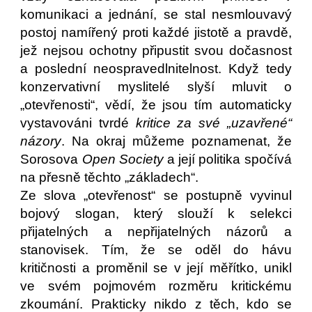
komunikaci a jednání, se stal nesmlouvavý
postoj namířený proti každé jistotě a pravdě,
jež nejsou ochotny připustit svou dočasnost
a poslední neospravedlnitelnost. Když tedy
konzervativní myslitelé slyší mluvit o
„otevřenosti“, vědí, že jsou tím automaticky
vystavováni tvrdé
kritice za své „uzavřené“
názory
. Na okraj můžeme poznamenat, že
Sorosova
Open Society
a její politika spočívá
na přesně těchto „základech“.
Ze slova „otevřenost“ se postupně vyvinul
bojový slogan, který slouží k selekci
přijatelných a nepřijatelných názorů a
stanovisek. Tím, že se oděl do hávu
kritičnosti a proměnil se v její měřítko, unikl
ve svém pojmovém rozměru kritickému
zkoumání. Prakticky nikdo z těch, kdo se