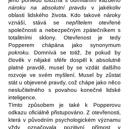
jeho pohledu totožná s
odmítáním každého
nároku na absolutní pravdu
v jakékoliv
oblasti lidského života. Kdo takové nároky
vznáší, stává se
nepřítelem
otevřené
společnosti a nebezpečným zpátečníkem s
totalitními sklony. Otevřenost je tedy
Popperem chápána jako synonymum
pokroku.
Domnívá se totiž, že pokud by
člověk v nějaké sféře dospěl k absolutně
platné pravdě, musel by se vzdát dalšího
rozvoje ve svém myšlení. Musel by zůstat
stát u objevené pravdy, což chápe jako něco
neslučitelného s povahou konečné lidské
inteligence.
Tímto způsobem je také k Popperovu
odkazu oficiálně přistupováno. Z otevřenosti,
která v původním psychologickém významu
vždy označovala pozitivní přímost v