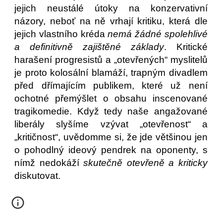
jejich neustálé útoky na konzervativní
názory, neboť na ně vrhají kritiku, která dle
jejich vlastního kréda
nemá žádné spolehlivé
a definitivně zajištěné základy
. Kritické
harašení progresistů a „otevřených“ myslitelů
je proto kolosální blamáží, trapným divadlem
před dřímajícím publikem, které už není
ochotné přemýšlet o obsahu inscenované
tragikomedie. Když tedy naše angažované
liberály slyšíme vzývat „otevřenost“ a
„kritičnost“, uvědomme si, že jde většinou jen
o pohodlný ideový pendrek na oponenty, s
nímž nedokáží
skutečně otevřeně a kriticky
diskutovat.