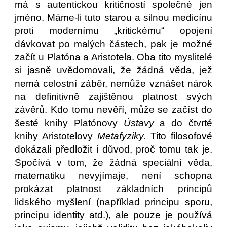
má s autentickou kritičností společné jen
jméno. Máme-li tuto starou a silnou medicínu
proti modernímu „kritickému“ opojení
dávkovat po malých částech, pak je možné
začít u Platóna a Aristotela. Oba tito myslitelé
si jasně uvědomovali, že žádná věda, jež
nemá celostní záběr, nemůže vznášet nárok
na definitivně zajištěnou platnost svých
závěrů. Kdo tomu nevěří, může se začíst do
šesté knihy Platónovy
Ústavy
a do čtvrté
knihy Aristotelovy
Metafyziky.
Tito filosofové
dokázali předložit i důvod, proč tomu tak je.
Spočívá v tom, že žádná speciální věda,
matematiku nevyjímaje, není schopna
prokázat platnost základních principů
lidského myšlení (například principu sporu,
principu identity atd.), ale pouze je používá