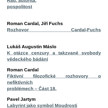
Řád, autorita,
pospolitost
Roman Cardal, Jiří Fuchs
Rozhovor Cardal-Fuchs
Lukáš Augustin Máslo
K otázce cenzury a takzvané svobody
vědeckého bádání
Roman Cardal
Fiktivní filozofické rozhovory o
nefiktivních
problémech – Část 18.
Pavel Jartym
Labyrint jako symbol Moudrosti