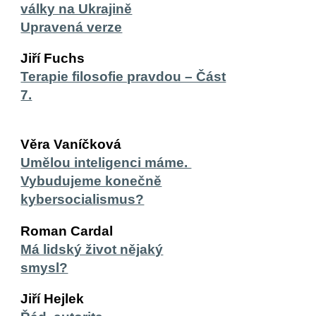
války na Ukrajině
Upravená verze
Jiří Fuchs
Terapie filosofie pravdou – Část
7.
Věra Vaníčková
Umělou inteligenci máme.
Vybudujeme konečně
kybersocialismus?
Roman Cardal
Má lidský život nějaký
smysl?
Jiří Hejlek