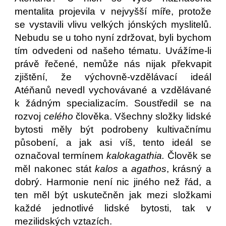
mentalita projevila v nejvyšší míře, protože
se vystavili vlivu velkých jónských myslitelů.
Nebudu se u toho nyní zdržovat, byli bychom
tím odvedeni od našeho tématu. Uvážíme-li
právě řečené, nemůže nás nijak překvapit
zjištění, že výchovně-vzdělávací ideál
Atéňanů nevedl vychovávané a vzdělávané
k žádným specializacím. Soustředil se na
rozvoj
celého
člověka. Všechny složky lidské
bytosti měly být podrobeny kultivačnímu
působení, a jak asi víš, tento ideál se
označoval termínem
kalokagathia.
Člověk se
měl nakonec stát
kalos
a
agathos
, krásný a
dobrý. Harmonie není nic jiného než řád, a
ten měl být uskutečněn jak mezi složkami
každé jednotlivé lidské bytosti, tak v
mezilidských vztazích.