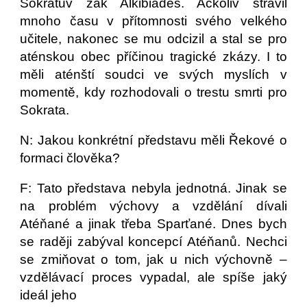
Sokratův žák Alkibiades. Ačkoliv strávil
mnoho času v přítomnosti svého velkého
učitele, nakonec se mu odcizil a stal se pro
aténskou obec příčinou tragické zkázy. I to
měli aténští soudci ve svých myslích v
momentě, kdy rozhodovali o trestu smrti pro
Sokrata.
N: Jakou konkrétní představu měli Řekové o
formaci člověka?
F: Tato představa nebyla jednotná. Jinak se
na problém výchovy a vzdělání dívali
Atéňané a jinak třeba Sparťané. Dnes bych
se raději zabýval koncepcí Atéňanů. Nechci
se zmiňovat o tom, jak u nich výchovně –
vzdělávací proces vypadal, ale spíše jaký
ideál jeho