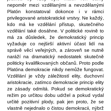
nepoměr mezi vzdělanými a nevzdělanými
Platón konstatoval dokonce i v rámci
privilegované aristokratické vrstvy. Ne každý,
kdo má ke vzdělání přístup, skutečného
vzdělání také dosáhne. V politické rovině to
má za důsledek, že demokratický princip
vyžaduje co nejširší aktivní účast lidí na
správě věcí veřejných, a zároveň se nutně
naráží na dramatický nedostatek skutečně
politicky kvalifikovaných občanů. Proto podle
Platóna demokracie nikdy nemůže fungovat.
Vzdělání je vždy záležitostí elity, duchovní
aristokracie, zatímco demokracie princip elity
ze zásady odmítá. Pokud se demokratický
režim po určitou dobu udržel a pokud vydal
určité pozitivní plody, pak jen proto, že se
vlastně nejednalo o čistou demokracii, nýbrž