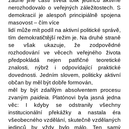
žádné jiné části světa tolik jedinců aktivně
nerozhodovalo o veřejných záležitostech. S
demokracií je alespoň principiálně spojena
masovost – čím více
lidí může mít podíl na aktivní politické správě,
tím demokratičtější režim je. Na druhé straně
se však ukazuje, že zodpovědné
rozhodování ve věcech veřejného života
předpokládá nejen patřičné teoretické
znalosti, nýbrž i odpovídající praktické
dovednosti. Jedním slovem, politicky aktivní
občan by měl být dobře formován,
měl by být zdařilým absolventem procesu
zvaným
paideia.
Platónovi byla jasná jedna
věc: I kdyby se odstranily všechny
institucionální překážky a nastala éra
všeobecného vzdělání, skutečně vzdělaných
jedinců by vždy bylo málo. Ten samý