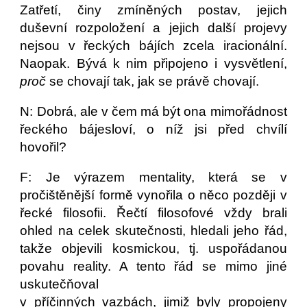
Zatřetí, činy zmíněných postav, jejich
duševní rozpoložení a jejich další projevy
nejsou v řeckých bájích zcela iracionální.
Naopak. Bývá k nim připojeno i vysvětlení,
proč
se chovají tak, jak se právě chovají.
N: Dobrá, ale v čem má být ona mimořádnost
řeckého bájesloví, o níž jsi před chvílí
hovořil?
F: Je výrazem mentality, která se v
pročištěnější formě vynořila o něco později v
řecké filosofii. Řečtí filosofové vždy brali
ohled na celek skutečnosti, hledali jeho řád,
takže objevili kosmickou, tj. uspořádanou
povahu reality. A tento řád se mimo jiné
uskutečňoval
v příčinných vazbách, jimiž byly propojeny