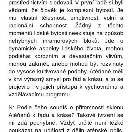
prostřednictvím sledovali. V první řadě si byli
vědomi, že člověk je komplexní bytostí. Je
mu vlastní tělesnost, emotivnost, volní a
racionální schopnost. Žádný z těchto
momentů lidské bytosti neexistuje na způsob
nehybných mramorových bloků. Jde o
dynamické aspekty lidského života, mohou
podléhat korozním a devastačním vlivům,
mohou zakrnět, anebo mohou být rozvinuty
do vysoce kultivované podoby. Atéňané měli
v krvi výrazný smysl pro řád a krásu, a to se
projevilo i v jejich přístupu k výchovnému a
vzdělávacímu programu.
N: Podle čeho soudíš o přítomnosti sklonu
Atéňanů k řádu a kráse? Takové tvrzení se
mi zdá pochybné. Vždyť určitě není těžké
poukázat na události z dějin aténské polis,