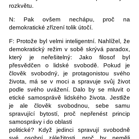
rozkvětu.
N: Pak ovšem nechápu, proč na
demokratické zřízení tolik útočí.
F: Protože byl velmi inteligentní. Nahlížel, že
demokratický režim v sobě skrývá paradox,
který je neřešitelný: Jako filosof byl
přesvědčen o lidské svobodě. Pokud je
člověk svobodný, je protagonistou svého
života, má se v moci a spravuje svůj život
podle svého uvážení. Dalo by se mluvit o
etické samosprávě lidského života. Jestliže
je ale člověk svobodnou, sebe samu
spravující bytostí, proč nepřenést princip
samosprávy i do oblasti
politické? Když jedinci spravují svobodně
své osobní záležitosti, proč by neměli