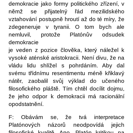
demokracie jako formy politického zřízení, v
němž se přijatelný řád mezilidského
vztahování postupně hroutí až do té míry, že
zdegeneruje v tyranii. O tom bych ale
nemluvil, protože Platónův odsudek
demokracie
je veden z pozice člověka, který náležel k
vysoké aténské aristokracii. Není divu, že na
vládu lidu shlížel s pohrdáním. Aby dal
svému třídnímu resentimentu méně křiklavý
nátěr, zaobalil svůj výklad do učeného
filosofického pláště. Tím chtěl docílit dojmu,
že jeho odpor k demokracii má racionální
opodstatnění.
F: Obávám se, že tvá interpretace
Platónových názorů neodpovídá jejich
filosofické kvalitě. Ano, Platón kritikou na