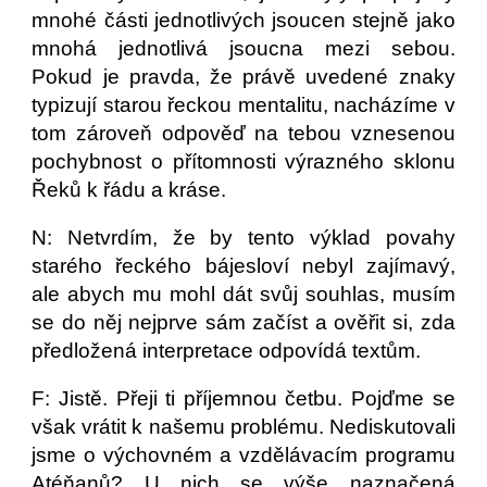
mnohé části jednotlivých jsoucen stejně jako
mnohá jednotlivá jsoucna mezi sebou.
Pokud je pravda, že právě uvedené znaky
typizují starou řeckou mentalitu, nacházíme v
tom zároveň odpověď na tebou vznesenou
pochybnost o přítomnosti výrazného sklonu
Řeků k řádu a kráse.
N: Netvrdím, že by tento výklad povahy
starého řeckého bájesloví nebyl zajímavý,
ale abych mu mohl dát svůj souhlas, musím
se do něj nejprve sám začíst a ověřit si, zda
předložená interpretace odpovídá textům.
F: Jistě. Přeji ti příjemnou četbu. Pojďme se
však vrátit k našemu problému. Nediskutovali
jsme o výchovném a vzdělávacím programu
Atéňanů? U nich se výše naznačená