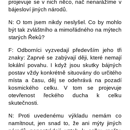
projevuje se v nich něco, nač nenarážíme v
bájesloví jiných národů.
N: O tom jsem nikdy neslyšel. Co by mohlo
být tak zvláštního a mimořádného na mýtech
starých Řeků?
F: Odborníci vyzvedají především jeho tři
znaky: Zaprvé se zabývají ději, které nemají
lokální povahu. I když jsou skutky bájných
postav vždy konkrétně situovány do určitého
místa a času, děj se odehrává na pozadí
kosmického celku. V tom se projevuje
otevřenost řeckého ducha k celku
skutečnosti.
N: Proti uvedenému výkladu nemám co
namítnout, jen snad to, že ani mýty jiných