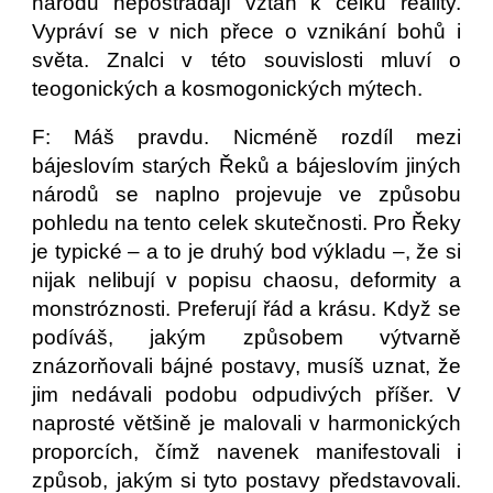
národů nepostrádají vztah k celku reality.
Vypráví se v nich přece o vznikání bohů i
světa. Znalci v této souvislosti mluví o
teogonických a kosmogonických mýtech.
F: Máš pravdu. Nicméně rozdíl mezi
bájeslovím starých Řeků a bájeslovím jiných
národů se naplno projevuje ve způsobu
pohledu na tento celek skutečnosti. Pro Řeky
je typické – a to je druhý bod výkladu –, že si
nijak nelibují v popisu chaosu, deformity a
monstróznosti. Preferují řád a krásu. Když se
podíváš, jakým způsobem výtvarně
znázorňovali bájné postavy, musíš uznat, že
jim nedávali podobu odpudivých příšer. V
naprosté většině je malovali v harmonických
proporcích, čímž navenek manifestovali i
způsob, jakým si tyto postavy představovali.