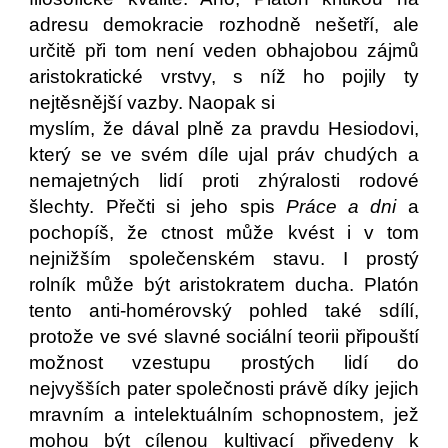
adresu demokracie rozhodně nešetří, ale
určitě při tom není veden obhajobou zájmů
aristokratické vrstvy, s níž ho pojily ty
nejtěsnější vazby. Naopak si
myslím, že dával plně za pravdu Hesiodovi,
který se ve svém díle ujal práv chudých a
nemajetných lidí proti zhýralosti rodové
šlechty. Přečti si jeho spis
Práce a dni
a
pochopíš, že ctnost může kvést i v tom
nejnižším společenském stavu. I prostý
rolník může být aristokratem ducha. Platón
tento anti-homérovský pohled také sdílí,
protože ve své slavné sociální teorii připouští
možnost vzestupu prostých lidí do
nejvyšších pater společnosti právě díky jejich
mravním a intelektuálním schopnostem, jež
mohou být cílenou kultivací přivedeny k