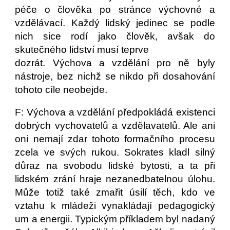
péče o člověka po stránce výchovné a
vzdělávací. Každý lidský jedinec se podle
nich sice rodí jako člověk, avšak do
skutečného lidství musí teprve
dozrát. Výchova a vzdělání pro ně byly
nástroje, bez nichž se nikdo při dosahování
tohoto cíle neobejde.
F: Výchova a vzdělání předpokládá existenci
dobrých vychovatelů a vzdělavatelů. Ale ani
oni nemají zdar tohoto formačního procesu
zcela ve svých rukou. Sokrates kladl silný
důraz na svobodu lidské bytosti, a ta při
lidském zrání hraje nezanedbatelnou úlohu.
Může totiž také zmařit úsilí těch, kdo ve
vztahu k mládeži vynakládají pedagogický
um a energii. Typickým příkladem byl nadaný