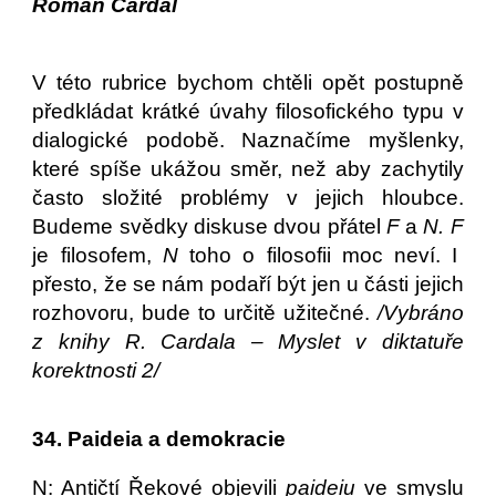
Roman Cardal
V této rubrice bychom chtěli opět postupně
předkládat krátké úvahy filosofického typu v
dialogické podobě. Naznačíme myšlenky,
které spíše ukážou směr, než aby zachytily
často složité problémy v jejich hloubce.
Budeme svědky diskuse dvou přátel
F
a
N. F
je filosofem,
N
toho o filosofii moc neví. I
přesto, že se nám podaří být jen u části jejich
rozhovoru, bude to určitě užitečné.
/Vybráno
z knihy R. Cardala – Myslet v diktatuře
korektnosti 2/
34. Paideia a demokracie
N: Antičtí Řekové objevili
paideiu
ve smyslu