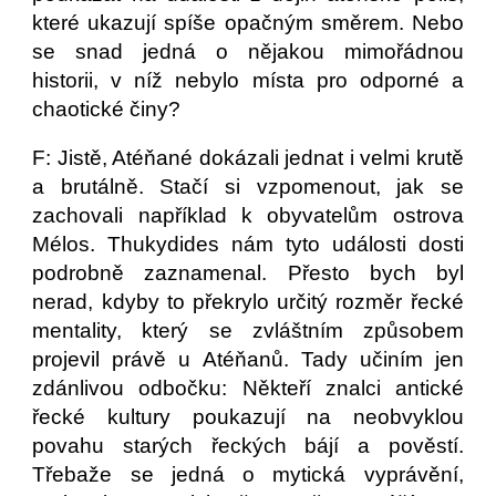
které ukazují spíše opačným směrem. Nebo
se snad jedná o nějakou mimořádnou
historii, v níž nebylo místa pro odporné a
chaotické činy?
F: Jistě, Atéňané dokázali jednat i velmi krutě
a brutálně. Stačí si vzpomenout, jak se
zachovali například k obyvatelům ostrova
Mélos. Thukydides nám tyto události dosti
podrobně zaznamenal. Přesto bych byl
nerad, kdyby to překrylo určitý rozměr řecké
mentality, který se zvláštním způsobem
projevil právě u Atéňanů. Tady učiním jen
zdánlivou odbočku: Někteří znalci antické
řecké kultury poukazují na neobvyklou
povahu starých řeckých bájí a pověstí.
Třebaže se jedná o mytická vyprávění,