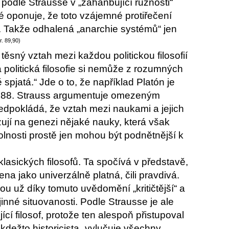
á podle Strausse v „zahanbující různosti“
né oponuje, že toto vzájemné protiřečení
í. Takže odhalená „anarchie systémů“ jen
tr. 89,90)
ěsný vztah mezi každou politickou filosofií
á politická filosofie si nemůže z rozumných
spjatá.“ Jde o to, že například Platón je
 1688. Strauss argumentuje omezeným
dpokládá, že vztah mezi naukami a jejich
zují na genezi nějaké nauky, která však
lnosti prostě jen mohou být podnětnější k
lasických filosofů. Ta spočívá v představě,
a jako univerzálně platná, čili pravdivá.
ou už díky tomuto uvědomění „kritičtější“ a
jinné situovanosti. Podle Strausse je ale
cí filosof, protože ten alespoň přistupoval
dežto historicista „vylučuje všechny