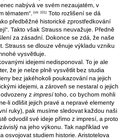
učenec nabývá ve svém nezaujatém, v
ým tématem“.
Toto rozlišení se dá
(str. 101)
jako předběžné historické zprostředkování
dejí“. Takto však Strauss neuvažuje. Předně
lení za zásadní. Dokonce se zdá, že naše
. Strauss se dlouze věnuje výkladu vzniku
 mnohé vysvětluje.
dkovanými idejemi nedisponoval. To je ale
er, že je nelze plně vysvětlit bez studia
tleny bez jakéhokoli poukazování na jejich
ickými idejemi, a zároveň se nestaral o jejich
e odvozeny z
impresí
toho, co bychom mohli
e-li odlišit jejich pravé a nepravé elementy
první ruky), pak musíme sledovat každou naši
stě odvodil své ideje přímo z impresí, a proto
 závislý na jeho výkonu. Tak například ve
la osvojovat studiem historie. Aristotelova