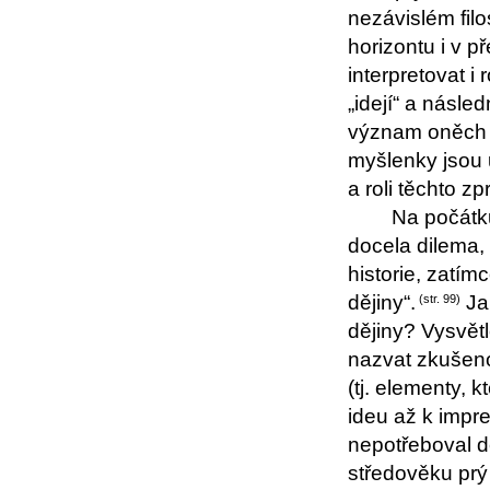
nezávislém fil
horizontu i v 
interpretovat 
„idejí“ a násle
význam oněch 
myšlenky jsou 
a roli těchto z
Na počátku
docela dilema, 
historie, zatím
dějiny“.
Jak
(str. 99)
dějiny? Vysvět
nazvat zkušenos
(tj. elementy, 
ideu až k impr
nepotřeboval d
středověku prý 