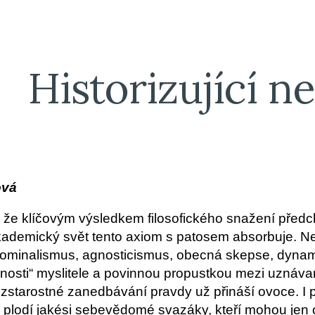
ip to main content
Skip to navigat
Historizující n
ová
 že klíčovým výsledkem filosofického snažení předc
ademický svět tento axiom s patosem absorbuje. Neg
 nominalismus, agnosticismus, obecná skepse, dynamic
čnosti“ myslitele a povinnou propustkou mezi uznávan
starostné zanedbávání pravdy už přináší ovoce. I pr
 plodí jakési sebevědomé svazáky, kteří mohou jen ob