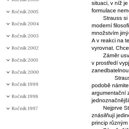
situaci, v níž 
formulace nemo
Ročník 2005
Strauss si
Ročník 2004
moderní filosof
množstvím jiný
Ročník 2003
A v reakci na t
Ročník 2002
vyrovnat. Chce
Záměr usvě
Ročník 2001
v prostředí vyp
zanedbatelnou 
Ročník 2000
Strau
Ročník 1999
podobě námitek
argumentační z
Ročník 1998
jednoznačnější
Nejprve St
Ročník 1997
znásilňují jedi
princip různým