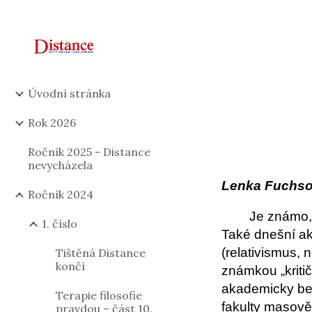
Sk
Úvodní stránka
Rok 2026
Ročník 2025 - Distance
nevycházela
Lenka Fuchs
Ročník 2024
Je známo,
1. číslo
Také dnešní ak
(relativismus,
Tištěná Distance
končí
známkou „kriti
akademicky bez
Terapie filosofie
fakulty masově
pravdou – část 10.