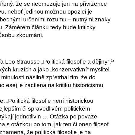
zšířený, že se neomezuje jen na přívržence
ivu, neboť jedinou možnou opozicí je
(obecnými určeními rozumu – nutnými znaky
u. Záměrem článku tedy bude kriticky
způsobu zkoumání.
 Leo Strausse „Politická filosofie a dějiny“.
1)
ch kruzích a jako „konzervativní“ myslitel
 minulostí násilně zpřetrhal tím, že do
ho esej je zacílena na kritiku historicismu
: „Politická filosofie není historickou
nejlepším či spravedlivém politickém
 týkají jednotlivin … Otázka po povaze
 s otázkou po tom, jak ten či onen filosof
znamená, že politická filosofie je na