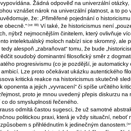
je vypovídána. Žádná odpověď na univerzální otázky, 
hou vznášet nárok na univerzální platnost, a to po 
 uvědomuje, že: „Přiměřené pojednání o historicism
ie obecně.“
Ví také, že historicismus není „pouz
(str. 88)
ch, nýbrž nejmocnějším činitelem, který ovlivňuje v
ento intelektuálský moloch nabízí sice skromný, ale p
 tedy alespoň „zabraňovat“ tomu, že bude „historic
dčit soudobý dominantní filosofický směr z dogmati
jatého progresivismu (co je pozdější, je automaticky do
ambicí. Lze proto očekávat ukázku autentického fil
ssova kritická reakce na historicismus skutečně sled
 oponenta a jejich „vyvracení“ či spíše určitého kri
řejmost, proto je mnou uvedený přepis diskurzu na 
 co do smysluplnosti řečeného.
rauss odmítá častou sugesci, že už samotné abstrak
nečnou politickou praxi, která je vždy situační, nebo
 způsobem s přihlédnutím k jedinečným danostem.
(sr