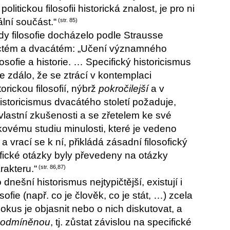
itickou filosofii historická znalost, je pro ni
lní součást.“
(str. 85)
dy filosofie docházelo podle Strausse
enáctém a dvacátém: „Učení významného
losofie a historie. … Specifický historicismus
e zdálo, že se ztrácí v kontemplaci
orickou filosofií, nýbrž
pokročilejší
a v
istoricismus dvacátého století požaduje,
lastní zkušenosti a se zřetelem ke své
akovému studiu minulosti, které je vedeno
vrací se k ní, přikládá zásadní filosofický
fické otázky byly převedeny na otázky
rakteru.“
(str. 86,87)
nešní historismus nejtypičtější, existují i
sofie (např. co je člověk, co je stát, …) zcela
okus je objasnit nebo o nich diskutovat, a
 podmíněnou
, tj. zůstat závislou na specifické