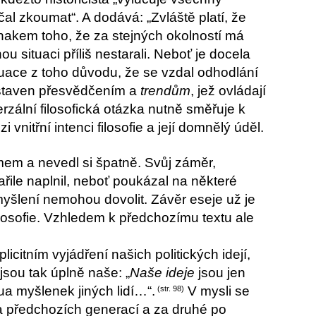
al zkoumat“. A dodává: „Zvláště platí, že
znakem toho, že za stejných okolností má
nou situaci příliš nestarali. Neboť je docela
tuace z toho důvodu, že se vzdal odhodlání
ystaven přesvědčením a
trendům
, jež ovládají
rzální filosofická otázka nutně směřuje k
vnitřní intenci filosofie a její domnělý úděl.
smem a nevedl si špatně. Svůj záměr,
ařile naplnil, neboť poukázal na některé
o myšlení nemohou dovolit. Závěr eseje už je
losofie. Vzhledem k předchozímu textu ale
licitním vyjádření našich politických idejí,
jsou tak úplně naše: „
Naše ideje
jsou jen
dua myšlenek jiných lidí…“.
V mysli se
(str. 98)
a předchozích generací a za druhé po