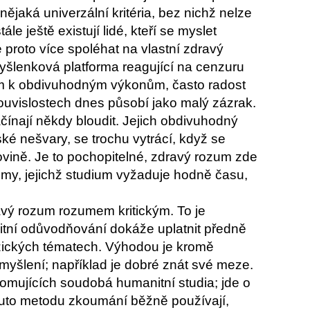
jaká univerzální kritéria, bez nichž nelze
e ještě existují lidé, kteří se myslet
e proto více spoléhat na vlastní zdravý
myšlenková platforma reagující na cenzuru
rozum k obdivuhodným výkonům, často radost
ouvislostech dnes působí jako malý zázrak.
začínají někdy bloudit. Jejich obdivuhodný
ké nešvary, se trochu vytrácí, když se
rovině. Je to pochopitelné, zdravý rozum zde
lémy, jejichž studium vyžaduje hodně času,
avý rozum rozumem kritickým. To je
litní odůvodňování dokáže uplatnit předně
yzických tématech. Výhodou je kromě
šlení; například je dobré znát své meze.
romujících soudobá humanitní studia; jde o
 tuto metodu zkoumání běžně používají,