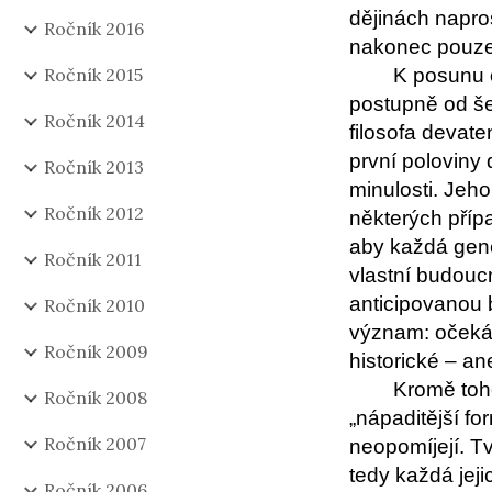
dějinách napros
Ročník 2016
nakonec pouze 
Ročník 2015
K posunu o
postupně od še
Ročník 2014
filosofa devat
první poloviny
Ročník 2013
minulosti. Jeho
Ročník 2012
některých pří
aby každá gene
Ročník 2011
vlastní budoucn
anticipovanou b
Ročník 2010
význam: očekáv
Ročník 2009
historické – an
Kromě toho
Ročník 2008
„nápaditější for
Ročník 2007
neopomíjejí. T
tedy každá jej
Ročník 2006