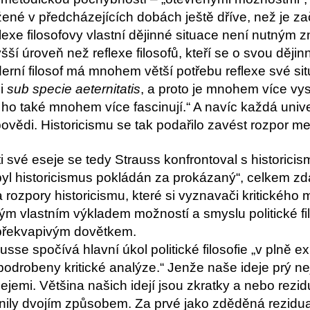
ené v předcházejících dobách ještě dříve, než je zač
lexe filosofovy vlastní dějinné situace není nutným 
yšší úroveň než reflexe filosofů, kteří se o svou dějin
rní filosof má mnohem větší potřebu reflexe své si
ci
sub specie aeternitatis
, a proto je mnohem více v
 ho také mnohem více fascinují.“ A navíc každá unive
ovědi. Historicismu se tak podařilo zavést rozpor mezi 
ti své eseje se tedy Strauss konfrontoval s historici
byl historicismus pokládán za prokázaný“, celkem zd
 a rozpory historicismu, které si vyznavači kritickéh
ým vlastním výkladem možností a smyslu politické fi
překvapivým dovětkem.
sse spočívá hlavní úkol politické filosofie „v plně exp
podrobeny kritické analýze.“ Jenže naše ideje prý ne
dejemi. Většina našich idejí jsou zkratky a nebo rezi
ily dvojím způsobem. Za prvé jako zděděná rezidu