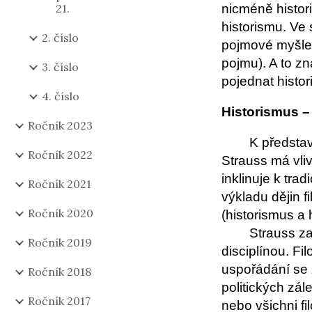
21.
nicméně histori
historismu. Ve
2. číslo
pojmové myšlen
pojmu). A to z
3. číslo
pojednat histo
4. číslo
Historismus –
Ročník 2023
K představ
Ročník 2022
Strauss má vli
inklinuje k tra
Ročník 2021
výkladu dějin fi
Ročník 2020
(historismus a
Strauss za
Ročník 2019
disciplínou. Fi
uspořádání se 
Ročník 2018
politických zál
Ročník 2017
nebo všichni fi