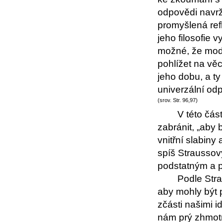
odpovědi navrž
promyšlená ref
jeho filosofie v
možné, že mode
pohlížet na vě
jeho dobu, a ty
univerzální odp
(srov. Str. 96,97)
V této čás
zabránit, „aby 
vnitřní slabiny
spíš Straussov
podstatným a 
Podle Strau
aby mohly být 
zčásti našimi i
nám prý zhmotn