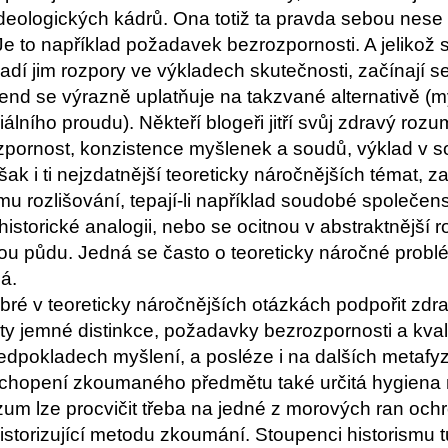
eologických kádrů. Ona totiž ta pravda sebou nese ně
e to například požadavek bezrozpornosti. A jelikož stál
adí jim rozpory ve výkladech skutečnosti, začínají s
rend se výrazně uplatňuje na takzvané alternativě (
diálního proudu). Někteří blogeři jitří svůj zdravý 
ozpornost, konzistence myšlenek a soudů, výklad v s
šak i ti nejzdatnější teoreticky náročnějších témat, 
u rozlišování, tepají-li například soudobé společens
historické analogii, nebo se ocitnou v abstraktnější 
ivnou půdu. Jedná se často o teoreticky náročné prob
á.
bré v teoreticky náročnějších otázkách podpořit zdr
 ty jemné distinkce, požadavky bezrozpornosti a kva
ředpokladech myšlení, a posléze i na dalších metaf
hopení zkoumaného předmětu také určitá hygiena my
ozum lze procvičit třeba na jedné z morových ran och
historizující metodu zkoumání. Stoupenci historismu