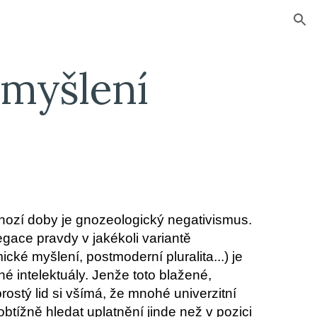
ion
emyšlení
hozí doby je gnozeologický negativismus.
ace pravdy v jakékoli variantě
ké myšlení, postmoderní pluralita...) je
é intelektuály. Jenže toto blažené,
ostý lid si všímá, že mnohé univerzitní
tížně hledat uplatnění jinde než v pozici