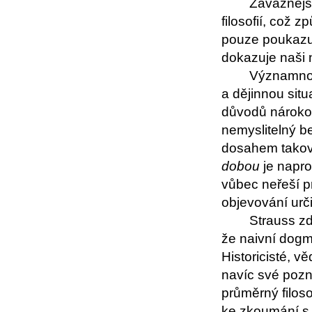
Závažnější
filosofií, což 
pouze poukazuj
dokazuje naši n
Významnou 
a dějinnou situ
důvodů nárokova
nemyslitelný b
dosahem takové
dobou
je napro
vůbec neřeší p
objevování urč
Strauss zd
že naivní dogm
Historicisté, v
navíc své pozna
průměrný filoso
ke zkoumání s 