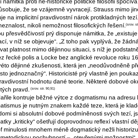
 námitka proti ne-historické politické filosofii spočív
způsobuje, že se vzájemně vyvracejí. Strauss mimo ji
e na implicitní pravdivostní nárok protikladných tez
eznalost, nikoli nemožnost filosofických řešení.
(srov. s
přesvědčivostí prý disponuje námitka, že „existuje t
ací, v níž se objevuje“. „Z toho pak vyplývá, že žádn
t platnost mimo dějinnou situaci, s níž je podstatně 
ez řecké polis a Locke bez anglické revoluce roku
to dějinné zkušenosti, která jen „neodůvodněně pře
sto jednoznačný“. Historicisté prý vlastně jen pouka
ravdivostní hodnotu dané teorie. Některé dobové oko
itých pravd.
(srov. str. 90,91)
ařile kontruje běžné výtce z dogmatismu na adresu k
atismus je nutným znakem každé teze, která je kladen
ědomi si absolutní dobové podmíněnosti svých tezí, js
tky „kriticky“ ošetřují doprovodnou reflexí vlastní dě
f minulosti mnohem méně dogmatický nežli historizují
metodickou pochybností – „otevřenými možnostmi“, k