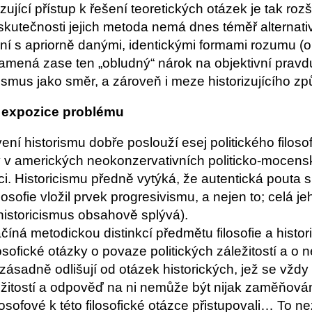
zující přístup k řešení teoretických otázek je tak ro
 skutečnosti jejich metoda nemá dnes téměř alternat
í s apriorně danými, identickými formami rozumu 
namená zase ten „obludný“ nárok na objektivní pravd
rismus jako směr, a zároveň i meze historizujícího 
 expozice problému
ení historismu dobře poslouží esej politického filosofa
v v amerických neokonzervativních politicko-mocenský
dici. Historicismu předně vytýká, že autentická pouta s
losofie vložil prvek progresivismu, a nejen to; celá je
 historicismus obsahově splývá).
číná metodickou distinkcí předmětu filosofie a historie
losofické otázky o povaze politických záležitostí a o 
zásadně odlišují od otázek historických, jež se vždy
ežitostí a odpověď na ni nemůže být nijak zaměňována
losofové k této filosofické otázce přistupovali… To ne