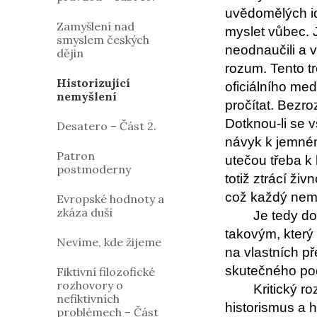
uvědomělých id
Zamyšlení nad
myslet vůbec. J
smyslem českých
neodnaučili a v
dějin
rozum. Tento t
Historizující
oficiálního me
nemyšlení
pročítat. Bezr
Dotknou-li se v
Desatero – Část 2.
návyk k jemném
Patron
utečou třeba k 
postmoderny
totiž ztrácí ž
což každý nem
Evropské hodnoty a
zkáza duší
Je tedy do
takovým, který
Nevíme, kde žijeme
na vlastních p
skutečného poc
Fiktivní filozofické
rozhovory o
Kritický r
nefiktivních
historismus a 
problémech – Část