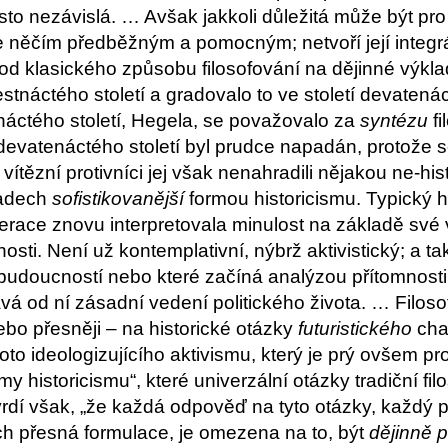
to nezávislá. … Avšak jakkoli důležitá může být pro pol
něčím předběžným a pomocným; netvoří její integrá
d klasického způsobu filosofování na dějinné výkla
stnáctého století a gradovalo to ve století devat
enáctého století, Hegela, se považovalo za
syntézu
fi
 devatenáctého století byl prudce napadán, protože s
 vítězní protivníci jej však nenahradili nějakou ne-hist
padech
sofistikovanější
formou historicismu. Typický h
race znovu interpretovala minulost na základě své v
osti. Není už kontemplativní, nýbrž aktivistický; a t
udoucností nebo které začíná analýzou přítomnosti a 
á od ní zásadní vedení politického života. … Filoso
ebo přesněji – na historické otázky
futuristického
cha
to ideologizujícího aktivismu, který je prý ovšem pro d
my historicismu“, které univerzální otázky tradiční filo
vrdí však, „že každá odpověď na tyto otázky, každý p
ich přesná formulace, je omezena na to, být
dějinně