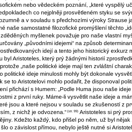
osofickém nebo vědeckém poznání, „které vyspělý 
předpokladech co nejplněji prosvětleném styku se sv
i rozumně a v souladu s předchozími výroky Strause 
dné naše samostatné filozofické promýšlení těchto „i
zděděných myšlenek považuje pro naše vlastní myš
určovány „původními idejemi“ na způsob determinant
prostředkovaných idejí a tento jeho historický exkurz
 byl Aristoteles, který prý žádnými historií zprostře
protože „naše politické ideje mají ten zvláštní charakt
co politické ideje minulosti mohly být dokonale vysvě
 se to Aristotelovi mohlo podařit, že disponoval polit
lení přichází s Humem: „Podle Huma jsou naše idej
tmi z první ruky. Máme-li vysvětlit naše ideje a mám
které jsou a které nejsou v souladu se zkušeností z 
esím, z nichž je odvozena.“
Aristoteles si prý pro
(str. 99)
ějiny. Kdežto každý, kdo přišel po něm, už byl nějak
šlo o závislost přímou, nebylo ještě nutné si Aristote