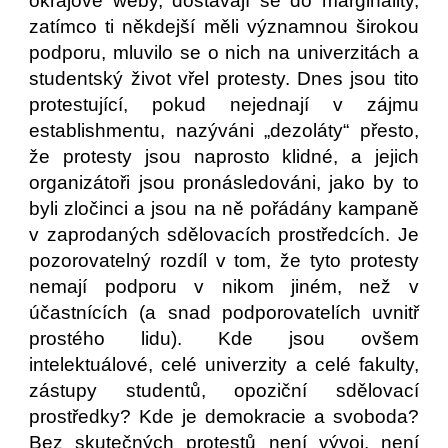
okrajové weby, dostávají se do marginality,
zatímco ti někdejší měli významnou širokou
podporu, mluvilo se o nich na univerzitách a
studentský život vřel protesty. Dnes jsou tito
protestující, pokud nejednají v zájmu
establishmentu, nazýváni „dezoláty“ přesto,
že protesty jsou naprosto klidné, a jejich
organizátoři jsou pronásledováni, jako by to
byli zločinci a jsou na ně pořádány kampaně
v zaprodaných sdělovacích prostředcích. Je
pozorovatelný rozdíl v tom, že tyto protesty
nemají podporu v nikom jiném, než v
účastnících (a snad podporovatelích uvnitř
prostého lidu). Kde jsou ovšem
intelektuálové, celé univerzity a celé fakulty,
zástupy studentů, opoziční sdělovací
prostředky? Kde je demokracie a svoboda?
Bez skutečných protestů není vývoj, není