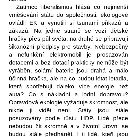
Zatímco liberalismus hlásá co nejmenší
vměšování státu do společnosti, ekologové
ovládli EK a vynutili si tsunami příkazů a
zákazů. Na jedné straně se vozí dětské
hračky přes půl světa, na druhé se připravují
šikanózní předpisy pro stavby. Nebezpečný
a nefunkční elektromobil je prosazován
dotacemi a bez dotací prakticky nemůže být
vyráběn, solární baterie jsou drahá a málo
účinná hračka, ale na co budou létat letadla,
která spotřebují daleko více energie než
auta? Co s nákladní a lodní dopravou?
Opravdová ekologie vyžaduje skromnost, ale
nikde ji vidět není. Státy jsou stále
posuzovány podle růstu HDP. Lidé přece
nebudou žít skromně a v životní úrovni se
budou stále předhánět. I ti lidé, kteří jsou