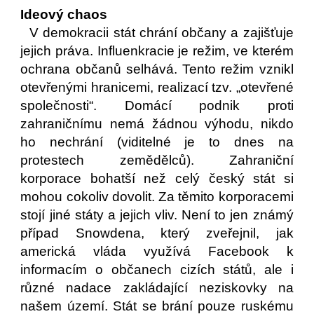
Ideový chaos
V demokracii stát chrání občany a zajišťuje
jejich práva. Influenkracie je režim, ve kterém
ochrana občanů selhává. Tento režim vznikl
otevřenými hranicemi, realizací tzv. „otevřené
společnosti“. Domácí podnik proti
zahraničnímu nemá žádnou výhodu, nikdo
ho nechrání (viditelné je to dnes na
protestech zemědělců). Zahraniční
korporace bohatší než celý český stát si
mohou cokoliv dovolit. Za těmito korporacemi
stojí jiné státy a jejich vliv. Není to jen známý
případ Snowdena, který zveřejnil, jak
americká vláda využívá Facebook k
informacím o občanech cizích států, ale i
různé nadace zakládající neziskovky na
našem území. Stát se brání pouze ruskému