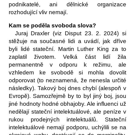
podnikatelé, ani dělnické organizace
rozhodující vliv nemají.
Kam se poděla svoboda slova?
Juraj Draxler (viz Disput 23. 2. 2024) si
stěžuje na současné lidi a uvádí, jak dříve
byli lidé stateční. Martin Luther King za to
zaplatil životem. Velká část lidí žila
permanentně v odporu k režimu, ale
vzhledem ke svobodě si mohla dovolit
odporovat (to neznamená, že nenesla určité
následky). Takový boj dnes chybí (alespoň v
Evropě). Samozřejmě by to byl jiný boj, jsou
jiné hodnoty hodné obhajoby. Ale influenci už
nedělají stateční intelektuálové, ale peníze v
rukou prodejných intelektuálů. Stateční
intelektuálové nemají podporu, uchýlili se na