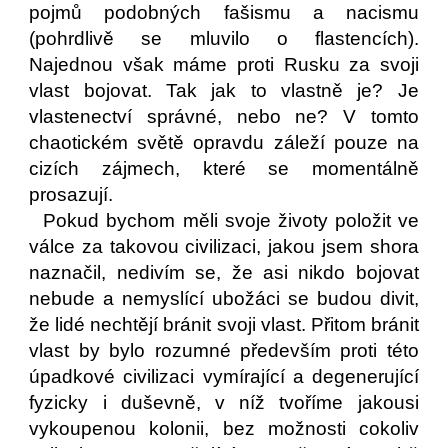
pojmů podobných fašismu a nacismu
(pohrdlivě se mluvilo o flastencích).
Najednou však máme proti Rusku za svoji
vlast bojovat. Tak jak to vlastně je? Je
vlastenectví správné, nebo ne? V tomto
chaotickém světě opravdu záleží pouze na
cizích zájmech, které se momentálně
prosazují.
Pokud bychom měli svoje životy položit ve
válce za takovou civilizaci, jakou jsem shora
naznačil, nedivím se, že asi nikdo bojovat
nebude a nemyslící ubožáci se budou divit,
že lidé nechtějí bránit svoji vlast. Přitom bránit
vlast by bylo rozumné především proti této
úpadkové civilizaci vymírající a degenerující
fyzicky i duševně, v níž tvoříme jakousi
vykoupenou kolonii, bez možnosti cokoliv