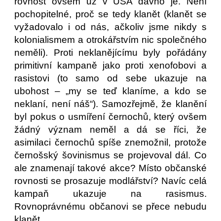
rovnost ovšem už v USA dávno je. Není
pochopitelné, proč se tedy klanět (klanět se
vyžadovalo i od nás, ačkoliv jsme nikdy s
kolonialismem a otrokářstvím nic společného
neměli). Proti neklanějícímu byly pořádány
primitivní kampaně jako proti xenofobovi a
rasistovi (to samo od sebe ukazuje na
ubohost – „my se teď klaníme, a kdo se
neklaní, není náš“). Samozřejmě, že klanění
byl pokus o usmíření černochů, který ovšem
žádný význam neměl a dá se říci, že
asimilaci černochů spíše znemožnil, protože
černošský šovinismus se projevoval dál. Co
ale znamenají takové akce? Místo občanské
rovnosti se prosazuje modlářství? Navíc celá
kampaň ukazuje na rasismus.
Rovnoprávnému občanovi se přece nebudu
klanět.