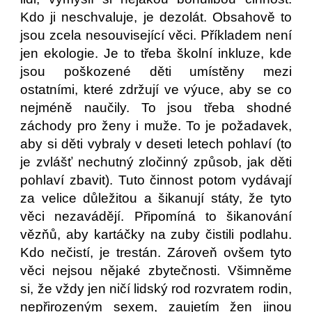
Kdo ji neschvaluje, je dezolát. Obsahově to
jsou zcela nesouvisející věci. Příkladem není
jen ekologie. Je to třeba školní inkluze, kde
jsou poškozené děti umístěny mezi
ostatními, které zdržují ve výuce, aby se co
nejméně naučily. To jsou třeba shodné
záchody pro ženy i muže. To je požadavek,
aby si děti vybraly v deseti letech pohlaví (to
je zvlášť nechutný zločinný způsob, jak děti
pohlaví zbavit). Tuto činnost potom vydávají
za velice důležitou a šikanují státy, že tyto
věci nezavádějí. Připomíná to šikanování
vězňů, aby kartáčky na zuby čistili podlahu.
Kdo nečistí, je trestán. Zároveň ovšem tyto
věci nejsou nějaké zbytečnosti. Všimněme
si, že vždy jen ničí lidský rod rozvratem rodin,
nepřirozeným sexem, zaujetím žen jinou