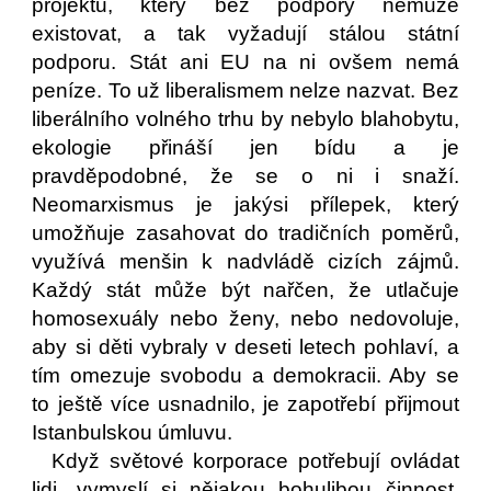
projektu, který bez podpory nemůže
existovat, a tak vyžadují stálou státní
podporu. Stát ani EU na ni ovšem nemá
peníze. To už liberalismem nelze nazvat. Bez
liberálního volného trhu by nebylo blahobytu,
ekologie přináší jen bídu a je
pravděpodobné, že se o ni i snaží.
Neomarxismus je jakýsi přílepek, který
umožňuje zasahovat do tradičních poměrů,
využívá menšin k nadvládě cizích zájmů.
Každý stát může být nařčen, že utlačuje
homosexuály nebo ženy, nebo nedovoluje,
aby si děti vybraly v deseti letech pohlaví, a
tím omezuje svobodu a demokracii. Aby se
to ještě více usnadnilo, je zapotřebí přijmout
Istanbulskou úmluvu.
Když světové korporace potřebují ovládat
lidi, vymyslí si nějakou bohulibou činnost.