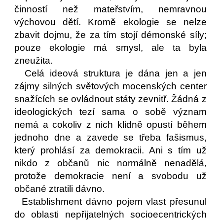
činností než mateřstvím, nemravnou
výchovou dětí. Kromě ekologie se nelze
zbavit dojmu, že za tím stojí démonské síly;
pouze ekologie má smysl, ale ta byla
zneužita.
Celá ideová struktura je dána jen a jen
zájmy silných světových mocenských center
snažících se ovládnout státy zevnitř. Žádná z
ideologických tezí sama o sobě význam
nemá a cokoliv z nich klidně opustí během
jednoho dne a zavede se třeba fašismus,
který prohlásí za demokracii. Ani s tím už
nikdo z občanů nic normálně nenadělá,
protože demokracie není a svobodu už
občané ztratili dávno.
Establishment dávno pojem vlast přesunul
do oblasti nepřijatelných socioecentrických