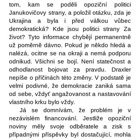
tom, kam se poděli opoziční politici
Janukovičovy strany, a položil otázku, zda je
Ukrajina a byla i před válkou vůbec
demokratická? Kde jsou politici strany Za
život? Tyto informace chybějí permanentně
už poměrně dávno. Pokud je někdo hledá a
nalézá, ocitne se na okraji a nemá podporu
odnikud. Všichni se bojí. Není statečnost a
odhodlanost bojovat za pravdu. Draxler
nepíše o příčinách této změny. V podstatě je
velmi podivné, že demokracie zaniká sama
od sebe, vždyť angažovanost a nastavování
vlastního krku bylo vždy.
Já se domnívám, že problém je v
nezávislém financování. Jestliže opoziční
noviny měly svoje odběratele a zisk s
případnými příspěvky byl dostačující, mohla