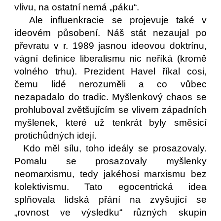
vlivu, na ostatní nemá „páku“.
Ale influenkracie se projevuje také v
ideovém působení. Náš stát nezaujal po
převratu v r. 1989 jasnou ideovou doktrínu,
vágní definice liberalismu nic neříká (kromě
volného trhu). Prezident Havel říkal cosi,
čemu lidé nerozuměli a co vůbec
nezapadalo do tradic. Myšlenkový chaos se
prohluboval zvětšujícím se vlivem západních
myšlenek, které už tenkrát byly směsicí
protichůdných idejí.
Kdo měl sílu, toho ideály se prosazovaly.
Pomalu se prosazovaly myšlenky
neomarxismu, tedy jakéhosi marxismu bez
kolektivismu. Tato egocentrická idea
splňovala lidská přání na zvyšující se
„rovnost ve výsledku“ různých skupin