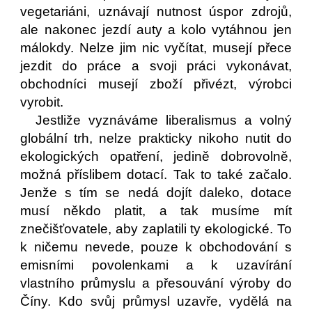
vegetariáni, uznávají nutnost úspor zdrojů,
ale nakonec jezdí auty a kolo vytáhnou jen
málokdy. Nelze jim nic vyčítat, musejí přece
jezdit do práce a svoji práci vykonávat,
obchodníci musejí zboží přivézt, výrobci
vyrobit.
Jestliže vyznáváme liberalismus a volný
globální trh, nelze prakticky nikoho nutit do
ekologických opatření, jedině dobrovolně,
možná příslibem dotací. Tak to také začalo.
Jenže s tím se nedá dojít daleko, dotace
musí někdo platit, a tak musíme mít
znečišťovatele, aby zaplatili ty ekologické. To
k ničemu nevede, pouze k obchodování s
emisními povolenkami a k uzavírání
vlastního průmyslu a přesouvání výroby do
Číny. Kdo svůj průmysl uzavře, vydělá na