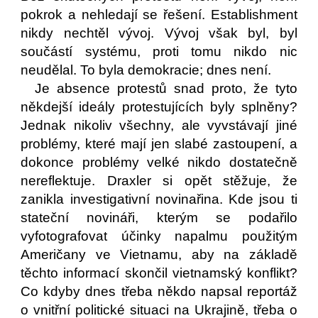
pokrok a nehledají se řešení. Establishment
nikdy nechtěl vývoj. Vývoj však byl, byl
součástí systému, proti tomu nikdo nic
neudělal. To byla demokracie; dnes není.
Je absence protestů snad proto, že tyto
někdejší ideály protestujících byly splněny?
Jednak nikoliv všechny, ale vyvstávají jiné
problémy, které mají jen slabé zastoupení, a
dokonce problémy velké nikdo dostatečně
nereflektuje. Draxler si opět stěžuje, že
zanikla investigativní novinařina. Kde jsou ti
stateční novináři, kterým se podařilo
vyfotografovat účinky napalmu použitým
Američany ve Vietnamu, aby na základě
těchto informací skončil vietnamský konflikt?
Co kdyby dnes třeba někdo napsal reportáž
o vnitřní politické situaci na Ukrajině, třeba o