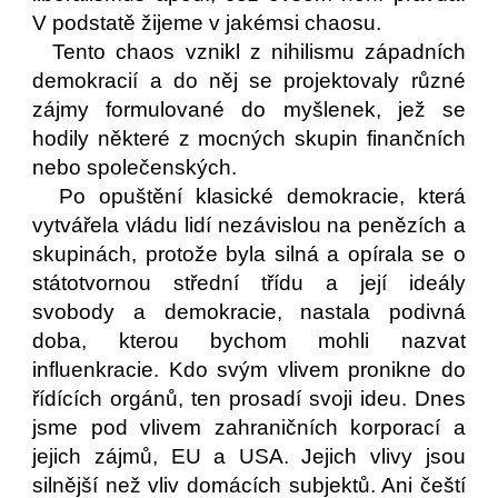
V podstatě žijeme v jakémsi chaosu.
Tento chaos vznikl z nihilismu západních
demokracií a do něj se projektovaly různé
zájmy formulované do myšlenek, jež se
hodily některé z mocných skupin finančních
nebo společenských.
Po opuštění klasické demokracie, která
vytvářela vládu lidí nezávislou na penězích a
skupinách, protože byla silná a opírala se o
státotvornou střední třídu a její ideály
svobody a demokracie, nastala podivná
doba, kterou bychom mohli nazvat
influenkracie. Kdo svým vlivem pronikne do
řídících orgánů, ten prosadí svoji ideu. Dnes
jsme pod vlivem zahraničních korporací a
jejich zájmů, EU a USA. Jejich vlivy jsou
silnější než vliv domácích subjektů. Ani čeští