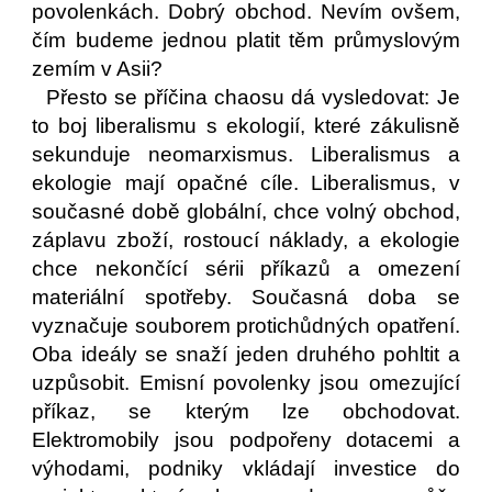
povolenkách. Dobrý obchod. Nevím ovšem,
čím budeme jednou platit těm průmyslovým
zemím v Asii?
Přesto se příčina chaosu dá vysledovat: Je
to boj liberalismu s ekologií, které zákulisně
sekunduje neomarxismus. Liberalismus a
ekologie mají opačné cíle. Liberalismus, v
současné době globální, chce volný obchod,
záplavu zboží, rostoucí náklady, a ekologie
chce nekončící sérii příkazů a omezení
materiální spotřeby. Současná doba se
vyznačuje souborem protichůdných opatření.
Oba ideály se snaží jeden druhého pohltit a
uzpůsobit. Emisní povolenky jsou omezující
příkaz, se kterým lze obchodovat.
Elektromobily jsou podpořeny dotacemi a
výhodami, podniky vkládají investice do