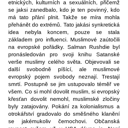
etnických, kulturních a sexuálních, přičemž
se jaksi zanedbalo, kdo je ten povinný, kdo
má tato přání plnit. Takže se míra mohla
přehánět do extrémů. Tato jakási synkretická
idea nebyla koncem, pouze se stala
základem pro influenci. Muslimové zaútočili
na evropské pořádky. Salman Rushdie byl
pronásledován pro svoji knihu Satanské
verše muslimy celého světa. Objevovali se
další svobodně píšící, ale muslimové
evropský pojem svobody neznají. Trestají
smrtí. Postupně se jim ustupovalo téměř ve
všem. Co si mohl dovolit muslim, si evropský
křesťan dovolit nemohl, muslimské zločiny
byly zatajovány. Pokání za kolonialismus a
otrokářství gradovalo do směšného klanění
se jakémukoliv černochovi. Občanská