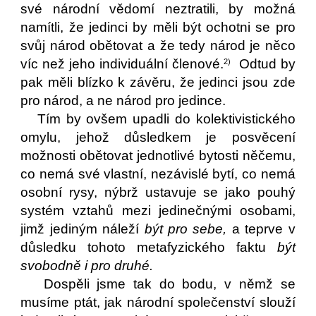
své národní vědomí neztratili, by možná
namítli, že jedinci by měli být ochotni se pro
svůj národ obětovat a že tedy národ je něco
víc než jeho individuální členové.
Odtud by
2)
pak měli blízko k závěru, že jedinci jsou zde
pro národ, a ne národ pro jedince.
Tím by ovšem upadli do kolektivistického
omylu, jehož důsledkem je posvěcení
možnosti obětovat jednotlivé bytosti něčemu,
co nemá své vlastní, nezávislé bytí, co nemá
osobní rysy, nýbrž ustavuje se jako pouhý
systém vztahů mezi jedinečnými osobami,
jimž jediným náleží
být pro sebe,
a teprve v
důsledku tohoto metafyzického faktu
být
svobodně i pro druhé.
Dospěli jsme tak do bodu, v němž se
musíme ptát, jak národní společenství slouží