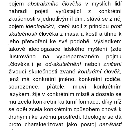
pojem
abstraktního člověka
v myslích lidí
nahradí pojetí vyrůstající z konkrétní
zkušenosti s jednotlivými lidmi, stává se z něj
pojem
ideologický
, který stojí z principu
proti
skutečnosti
člověka z masa a kostí a tíhne k
jeho přetvoření ke své podobě. Výsledkem
takové ideologizace lidského myšlení (zde
ilustrováno na vypreparovaném pojmu
„člověka“) je
od-skutečnění
neboli
zničení
živoucí skutečnosti zvané
konkrétní člověk,
jenž má konkrétní jméno, konkrétní rodiče,
sourozence, přátele, mluví konkrétním
jazykem, žije v konkrétním místě a dostalo se
mu zcela konkrétní kulturní formace, díky níž
se opět zcela konkrétním způsobem chová k
druhým i ke svému prostředí. Ideologie se dá
proto charakterizovat jako postoj
nenávisti