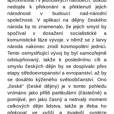
aproximovat i v jednotlivých národech, dokud
nedojde k překonání a překlenutí jejich
národnosti v budoucí nad-národní
společnosti. V aplikaci na dějiny českého
národa by to znamenalo, že jejich smysl by
spočíval v dosažení socialistické a
komunistické fáze vývoje, v němž se z larvy
národa nakonec zrodí kosmopolitní jednici.
Tento osmyslňující vývoj by byl samozřejmě
odstupňovaný, takže k poslednímu cíli a
smyslu českých dějin by se dospívalo přes
etapy středoevropanství a evropanství, až by
se dosáhlo kýženého světoobčanství. Ono
„české“ (české dějiny) je v tomto pohledu
vnímáno jako příliš partikulární (částečné) a
pomíjivé, jen jako časný a netrvalý moment
celkových dějin lidstva, takže je třeba ho
překonat ve vyšší a trvalejší syntéze