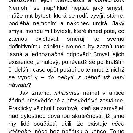
ohrožován jejich
nahodilostí
a
konečností.
Nemohli se například neptat, jaký smysl
může mít bytost, která se rodí, vyvíjí, stárne,
podléhá nemocím a nakonec umírá. Jaký
smysl mohou mít bytosti, které ihned poté, co
začnou existovat, směřují ke svému
definitivnímu zániku? Neměla by zaznít tato
jasná a jednoznačná odpověď: Smysl jejich
existence je nulový, poněvadž se po kratším
či delším čase opět potápí do temnot, z nichž
se vynořily –
do nebytí, z něhož už není
návratu
?
Jak známo,
nihilismus
neměl v antice
žádné přesvědčené a přesvědčivé zastánce.
Prakticky všichni filosofové, kteří se zamýšleli
nad bytostnou povahou skutečnosti, jíž jsme
my lidé součástí, učili, že existuje
něco
věčného,
něco bez počátku a konce. Tento