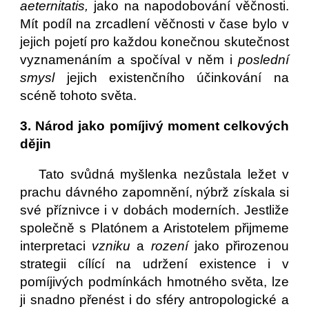
aeternitatis,
jako na napodobování věčnosti.
Mít podíl na zrcadlení věčnosti v čase bylo v
jejich pojetí pro každou konečnou skutečnost
vyznamenáním a spočíval v něm i
poslední
smysl
jejich existenčního účinkování na
scéně tohoto světa.
3. Národ jako pomíjivý moment celkových
dějin
Tato svůdná myšlenka nezůstala ležet v
prachu dávného zapomnění, nýbrž získala si
své příznivce i v dobách moderních. Jestliže
společně s Platónem a Aristotelem přijmeme
interpretaci
vzniku
a
rození
jako přirozenou
strategii cílící na udržení existence i v
pomíjivých podmínkách hmotného světa, lze
ji snadno přenést i do sféry antropologické a