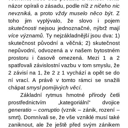
názor opírali o zásadu, podle níž
z ničeho nic
nevzniká,
a proto
vždy muselo něco být
. Z
toho jim vyplývalo, že slovo i pojem
skutečnosti
nejsou jednoznačné, nýbrž mají
více významů.
Ty nejzákladnější jsou dva: 1)
skutečnost původní a věčná; 2) skutečnost
nepůvodní, odvozená a v našem bytostném
prostoru i časově omezená. Mezi 1 a 2
spatřovali závislostní vazbu v tom smyslu, že
2 závisí na 1, že 2 z 1 vychází a opět se do
ní vrací. A právě v tomto rámci se snažili
chápat
smysl pomíjivých věcí
.
Základní rytmus hmotné přírody četli
prostřednictvím „kategoriální“ dvojice
generatio – corruptio
(vznik – zánik, rození –
smrt). Domnívali se, že vše vzniklé musí také
zaniknout, ale že ještě před svým zánikem