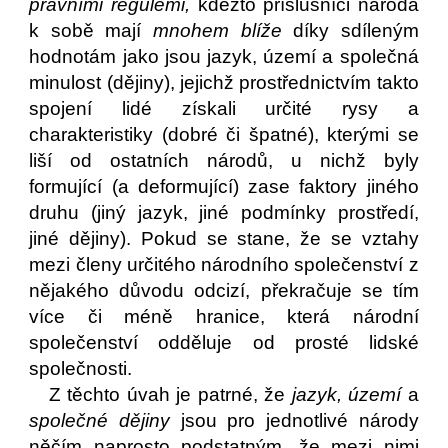
právními regulemi,
kdežto příslušníci národa
k sobě mají
mnohem blíže
díky sdíleným
hodnotám jako jsou jazyk, území a společná
minulost (dějiny), jejichž prostřednictvím takto
spojení lidé získali určité rysy a
charakteristiky (dobré či špatné), kterými se
liší od ostatních národů, u nichž byly
formující (a deformující) zase faktory jiného
druhu (jiný jazyk, jiné podmínky prostředí,
jiné dějiny). Pokud se stane, že se vztahy
mezi členy určitého národního společenství z
nějakého důvodu odcizí, překračuje se tím
více či méně hranice, která národní
společenství odděluje od prosté lidské
společnosti.
Z těchto úvah je patrné, že
jazyk, území
a
společné dějiny
jsou pro jednotlivé národy
něčím naprosto podstatným, že mezi nimi