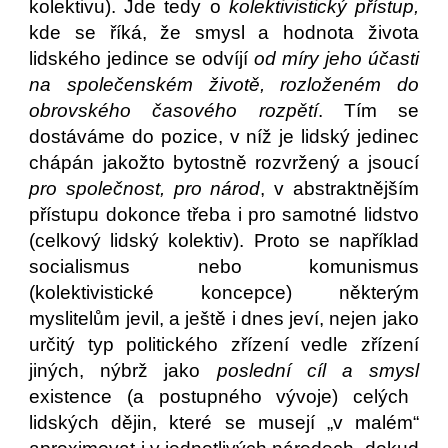
kolektivu). Jde tedy o
kolektivistický přístup,
kde se říká, že smysl a hodnota života
lidského jedince se odvíjí
od míry jeho účasti
na společenském životě, rozloženém do
obrovského časového rozpětí
. Tím se
dostáváme do pozice, v níž je lidský jedinec
chápán jakožto bytostně rozvržený a jsoucí
pro společnost, pro národ
, v abstraktnějším
přístupu dokonce třeba i pro samotné lidstvo
(celkový lidský kolektiv). Proto se například
socialismus nebo komunismus
(kolektivistické koncepce) některým
myslitelům jevil, a ještě i dnes jeví, nejen jako
určitý typ politického zřízení vedle zřízení
jiných, nýbrž jako
poslední cíl a smysl
existence (a postupného vývoje) celých
lidských dějin, které se musejí „v malém“