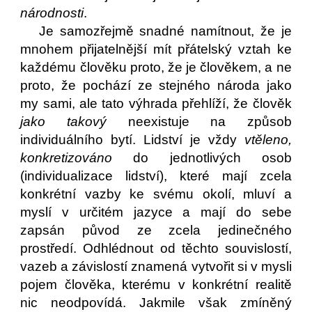
národnosti
.
Je samozřejmě snadné namítnout, že je
mnohem přijatelnější mít přátelský vztah ke
každému člověku proto, že je člověkem, a ne
proto, že pochází ze stejného národa jako
my sami, ale tato výhrada přehlíží, že člověk
jako takový
neexistuje na způsob
individuálního bytí. Lidství je vždy
vtěleno,
konkretizováno
do jednotlivých osob
(individualizace lidství), které mají zcela
konkrétní vazby ke svému okolí, mluví a
myslí v určitém jazyce a mají do sebe
zapsán původ ze zcela jedinečného
prostředí. Odhlédnout od těchto souvislostí,
vazeb a závislostí znamená vytvořit si v mysli
pojem člověka, kterému v konkrétní realitě
nic neodpovídá. Jakmile však zmíněný