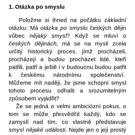
1. Otázka po smyslu
Položme si ihned na počátku základní
otázku: Má
otázka po smyslu
českých dějin
vůbec
nějaký smysl
? Když se mluví o
českých dějinách,
má se na mysli zcela
určitý historický proces, jímž procházeli,
procházejí a budou procházet lidé, kteří
patřili, patří a ještě i v budoucnu budou patřit
k českému národnímu společenství.
Můžeme mít naději, že jsme schopni smysl
tohoto procesu odhalit a srozumitelným
způsobem vyjádřit?
Že se jedná o velmi ambiciózní pokus, o
tom se může přesvědčit každý, kdo se
zamyslí nad tím, co vlastně představuje
smysl nějaké události
. Nejde jen o její prostý