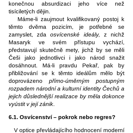
konečnou absurdizaci jeho více než
tisíciletých dějin.
Máme-li zaujmout kvalifikovaný postoj k
těmto dvěma pozicím, je potřebné se
zamyslet, zda
osvícenské ideály,
z nichž
Masaryk ve svém přístupu vychází,
představují skutečně mety, jichž by se měli
Češi jako jednotlivci i jako národ snažit
dosáhnout. Má-li pravdu Pekař, pak by
přibližování se k těmto ideálům mělo být
doprovázeno
přímo-úměrným postupným
rozpadem národní a kulturní identity Čechů a
jejich důslednější realizace by měla dokonce
vyústit v její zánik
.
6.1. Osvícenství – pokrok nebo regres?
V optice převládajícího hodnocení moderní