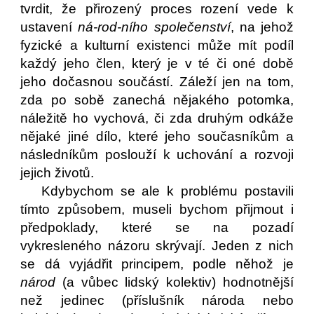
tvrdit, že přirozený proces rození vede k
ustavení
ná-rod-ního společenství
, na jehož
fyzické a kulturní existenci může mít podíl
každý jeho člen, který je v té či oné době
jeho dočasnou součástí. Záleží jen na tom,
zda po sobě zanechá nějakého potomka,
náležitě ho vychová, či zda druhým odkáže
nějaké jiné dílo, které jeho současníkům a
následníkům poslouží k uchování a rozvoji
jejich životů.
Kdybychom se ale k problému postavili
tímto způsobem, museli bychom přijmout i
předpoklady, které se na pozadí
vykresleného názoru skrývají. Jeden z nich
se dá vyjádřit principem, podle něhož je
národ
(a vůbec lidský kolektiv) hodnotnější
než jedinec (příslušník národa nebo