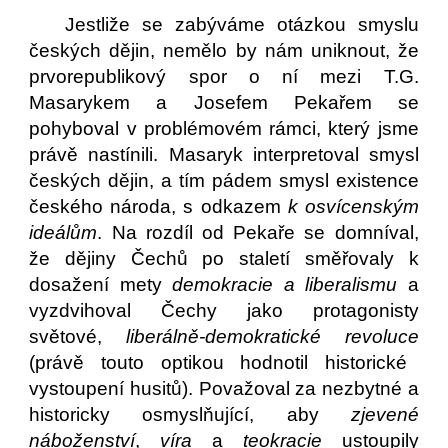
Jestliže se zabýváme otázkou smyslu
českých dějin, nemělo by nám uniknout, že
prvorepublikový spor o ní mezi T.G.
Masarykem a Josefem Pekařem se
pohyboval v problémovém rámci, který jsme
právě nastínili. Masaryk interpretoval smysl
českých dějin, a tím pádem smysl existence
českého národa, s odkazem
k osvícenským
ideálům
. Na rozdíl od Pekaře se domníval,
že dějiny Čechů po staletí směřovaly k
dosažení mety
demokracie a liberalismu
a
vyzdvihoval Čechy jako protagonisty
světové,
liberálně-demokratické revoluce
(právě touto optikou hodnotil historické
vystoupení husitů). Považoval za nezbytné a
historicky osmyslňující, aby
zjevené
náboženství
,
víra
a
teokracie
ustoupily