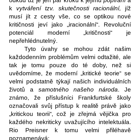
odkud už je jen pár kroků k jejímu
popírání
a
k
vytváření tzv. skutečnosti racionální,
jíž
musí jít z cesty vše, co se optikou nové
kritičnosti jeví jako „iracionální“. Revoluční
potenciál moderní „kritičnosti“ je
nepřehlédnutelný.
Tyto úvahy se mohou zdát našim
každodenním problémům velmi odtažité, ale
tak je tomu pouze do té doby, než si
uvědomíme, že moderní „kritické teorie“ se
velmi podstatně týkají našich individuálních
životů a
samotného našeho národa
. Je
známo, že příslušníci Frankfurtské školy
označovali svůj přístup k realitě právě jako
„kritickou teorii“, což je zřejmá vějička pro
každého nekriticky uvažujícího intelektuála.
Rio Preisner k tomu velmi přiléhavě
poznamenává: