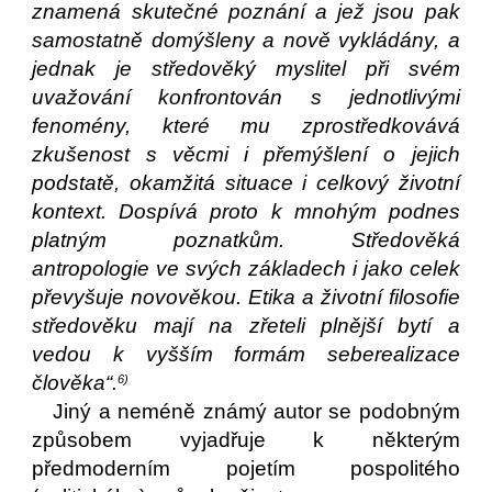
znamená skutečné poznání a jež jsou pak
samostatně domýšleny a nově vykládány, a
jednak je středověký myslitel při svém
uvažování konfrontován s jednotlivými
fenomény, které mu zprostředkovává
zkušenost s věcmi i přemýšlení o jejich
podstatě, okamžitá situace i celkový životní
kontext. Dospívá proto k mnohým podnes
platným poznatkům. Středověká
antropologie ve svých základech i jako celek
převyšuje novověkou. Etika a životní filosofie
středověku mají na zřeteli plnější bytí a
vedou k vyšším formám seberealizace
člověka“.
6)
Jiný a neméně známý autor se podobným
způsobem vyjadřuje k některým
předmoderním pojetím pospolitého