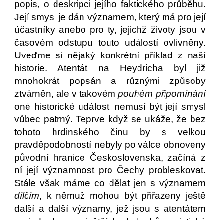
popis, o deskripci jejího faktického průběhu.
Její smysl je dán významem, který má pro její
účastníky anebo pro ty, jejichž životy jsou v
časovém odstupu touto událostí ovlivněny.
Uveďme si nějaký konkrétní příklad z naší
historie. Atentát na Heydricha byl již
mnohokrát popsán a různými způsoby
ztvárněn, ale v takovém
pouhém připomínání
oné historické události nemusí být její smysl
vůbec patrný. Teprve když se ukáže, že bez
tohoto hrdinského činu by s velkou
pravděpodobností nebyly po válce obnoveny
původní hranice Československa, začíná z
ní její významnost pro Čechy probleskovat.
Stále však máme co dělat jen s významem
dílčím
, k němuž mohou být přiřazeny ještě
další a další významy, jež jsou s atentátem