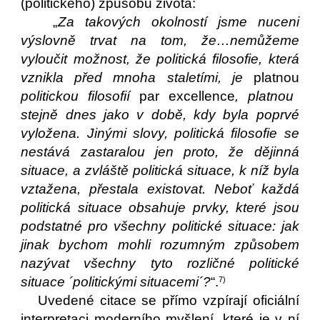
(politického) způsobu života:
„
Za takových okolností jsme nuceni
výslovně trvat na tom, že…nemůžeme
vyloučit možnost, že politická filosofie, která
vznikla před mnoha staletími, je
platnou
politickou filosofií
par excellence
, platnou
stejně dnes jako v době, kdy byla poprvé
vyložena. Jinými slovy, politická filosofie se
nestává zastaralou jen proto, že dějinná
situace, a zvláště politická situace, k níž byla
vztažena, přestala existovat. Neboť každá
politická situace obsahuje prvky, které jsou
podstatné pro všechny politické situace: jak
jinak bychom mohli rozumným způsobem
nazývat všechny tyto rozličné politické
situace ´politickými situacemi´?
“.
7)
Uvedené citace se přímo vzpírají oficiální
interpretaci moderního myšlení, které je v ní