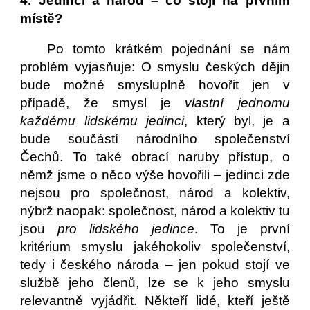
4. Jedinci a národ – co stojí na prvním
místě?
Po tomto krátkém pojednání se nám
problém vyjasňuje: O smyslu českých dějin
bude možné smysluplně hovořit jen v
případě, že smysl je
vlastní jednomu
každému lidskému jedinci
, který byl, je a
bude součástí národního společenství
Čechů. To také obrací naruby přístup, o
němž jsme o něco výše hovořili – jedinci zde
nejsou pro společnost, národ a kolektiv,
nýbrž naopak: společnost, národ a kolektiv tu
jsou
pro lidského jedince
. To je první
kritérium smyslu jakéhokoliv společenství,
tedy i českého národa – jen pokud stojí ve
službě jeho členů, lze se k jeho smyslu
relevantně vyjádřit. Někteří lidé, kteří ještě