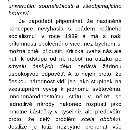
univerzální sounáležitosti a všeobjímajícího
bratrství.
Je zapotřebí připomínat, že nastíněná
koncepce nevyhasla s „pádem reálného
socialismu“ v roce 1989 a má s naší
přítomností společného více, než bychom si
možná chtěli připustit. Kritická úvaha nás ale
nutí k odstupu od ní, neboť na otázku po
smyslu českých dějin
nedává žádnou
uspokojivou odpověď. A to nejen proto, že
českou národnost vidí jen jako stupínek na
vzestupném vývoji k jednomu světovému,
mnohonárodnostnímu státu, v němž se
jednotlivé národy nakonec rozpustí jako
hmotné částečky v kyselině, ale především
proto, že celý problém
zcela obchází
.
Jestliže je totiž nezbytné překonat vše