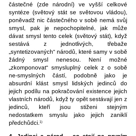
částečné (zde národní) ve vyšší celkové
syntéze (světový stát se světovou vládou),
poněvadž nic částečného v sobě nemá svůj
smysl, pak je nepochopitelné, jak může
dávat smysl tento celek (světový stát), když
sestává z jednotlivých, třebaže
„syntetizovaných“ národů, které samy v sobě
žádný smysl nenesou. Není možné
„zkomponovat“ smysluplný celek z o sobě
ne-smyslných částí, podobně jako je
absurdní klást smysl lidských jedinců do
jejich podílu na pokračování existence jejich
vlastních národů, když ty opět sestávají jen z
jedinců, kteří jsou stiženi stejným
nedostatkem smyslu jako jejich zaniklí
předchůdci.
1)