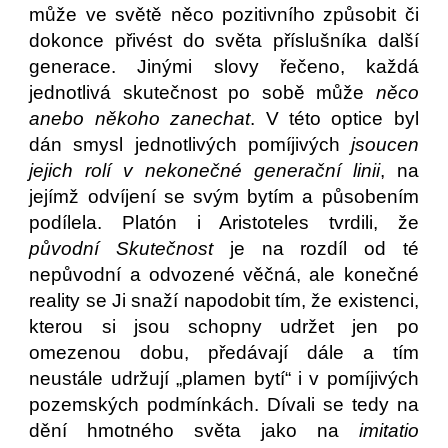
může ve světě něco pozitivního způsobit či
dokonce přivést do světa příslušníka další
generace. Jinými slovy řečeno, každá
jednotlivá skutečnost po sobě může
něco
anebo někoho zanechat
. V této optice byl
dán smysl jednotlivých pomíjivých
jsoucen
jejich rolí v nekonečné generační linii
, na
jejímž odvíjení se svým bytím a působením
podílela. Platón i Aristoteles tvrdili, že
původní Skutečnost
je na rozdíl od té
nepůvodní a odvozené věčná, ale konečné
reality se Ji snaží napodobit tím, že existenci,
kterou si jsou schopny udržet jen po
omezenou dobu, předávají dále a tím
neustále udržují „plamen bytí“ i v pomíjivých
pozemských podmínkách. Dívali se tedy na
dění hmotného světa jako na
imitatio