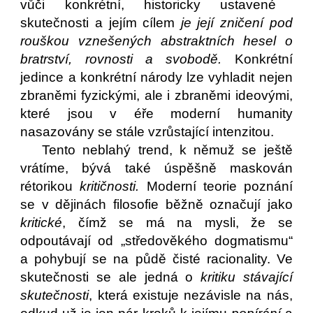
vůči konkrétní, historicky ustavené
skutečnosti a jejím cílem
je její zničení pod
rouškou vznešených abstraktních hesel o
bratrství, rovnosti a svobodě.
Konkrétní
jedince a konkrétní národy lze vyhladit nejen
zbraněmi fyzickými, ale i zbraněmi ideovými,
které jsou v éře moderní humanity
nasazovány se stále vzrůstající intenzitou.
Tento neblahý trend, k němuž se ještě
vrátíme, bývá také úspěšně maskován
rétorikou
kritičnosti.
Moderní teorie poznání
se v dějinách filosofie běžně označují jako
kritické
, čímž se má na mysli, že se
odpoutávají od „středověkého dogmatismu“
a pohybují se na půdě čisté racionality. Ve
skutečnosti se ale jedná o
kritiku
stávající
skutečnosti
, která existuje nezávisle na nás,