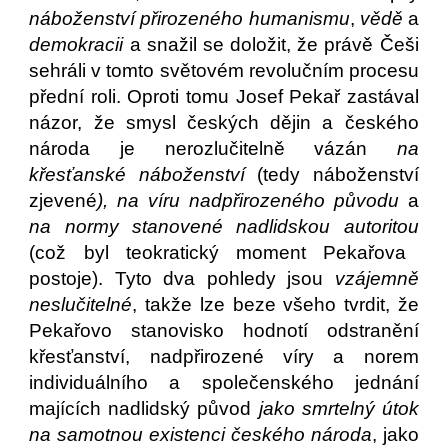
náboženství přirozeného humanismu
,
vědě
a
demokracii
a snažil se doložit, že právě Češi
sehráli v tomto světovém revolučním procesu
přední roli. Oproti tomu Josef Pekař zastával
názor, že smysl českých dějin a českého
národa je nerozlučitelně vázán
na
křesťanské náboženství
(tedy náboženství
zjevené
), na víru nadpřirozeného původu
a
na normy stanovené nadlidskou autoritou
(což byl teokratický moment Pekařova
postoje). Tyto dva pohledy jsou
vzájemně
neslučitelné
, takže lze beze všeho tvrdit, že
Pekařovo stanovisko hodnotí odstranění
křesťanství, nadpřirozené víry a norem
individuálního a společenského jednání
majících nadlidský původ
jako smrtelný útok
na samotnou existenci českého národa
, jako