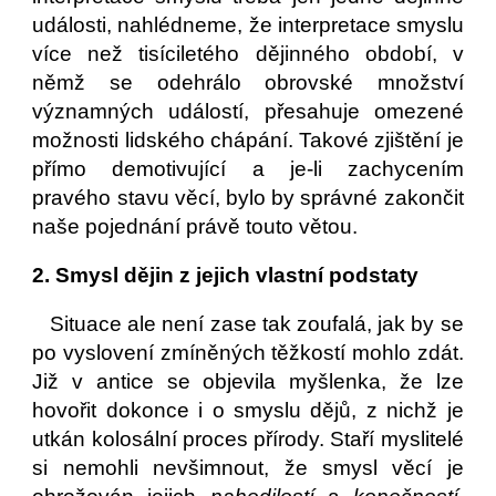
události, nahlédneme, že interpretace smyslu
více než tisíciletého dějinného období, v
němž se odehrálo obrovské množství
významných událostí, přesahuje omezené
možnosti lidského chápání. Takové zjištění je
přímo demotivující a je-li zachycením
pravého stavu věcí, bylo by správné zakončit
naše pojednání právě touto větou.
2. Smysl dějin z jejich vlastní podstaty
Situace ale není zase tak zoufalá, jak by se
po vyslovení zmíněných těžkostí mohlo zdát.
Již v antice se objevila myšlenka, že lze
hovořit dokonce i o smyslu dějů, z nichž je
utkán kolosální proces přírody. Staří myslitelé
si nemohli nevšimnout, že smysl věcí je