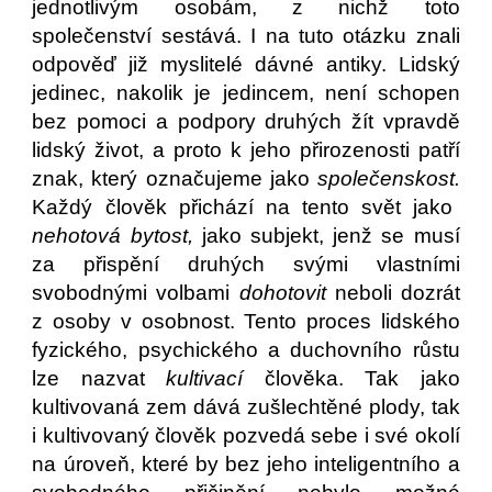
jednotlivým osobám, z nichž toto
společenství sestává. I na tuto otázku znali
odpověď již myslitelé dávné antiky. Lidský
jedinec, nakolik je jedincem, není schopen
bez pomoci a podpory druhých žít vpravdě
lidský život, a proto k jeho přirozenosti patří
znak, který označujeme jako
společenskost.
Každý člověk přichází na tento svět jako
nehotová bytost,
jako subjekt, jenž se musí
za přispění druhých svými vlastními
svobodnými volbami
dohotovit
neboli dozrát
z osoby v osobnost. Tento proces lidského
fyzického, psychického a duchovního růstu
lze nazvat
kultivací
člověka. Tak jako
kultivovaná zem dává zušlechtěné plody, tak
i kultivovaný člověk pozvedá sebe i své okolí
na úroveň, které by bez jeho inteligentního a