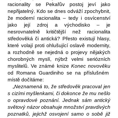
racionality se Pekařův postoj jeví jako
nepřijatelný. Kdo se dnes odváží zpochybnit,
že moderní racionalita – tedy i osvícenství
jako její zdroj a východisko – je
nesrovnatelně kritičtější než racionalita
středověká či antická? Přesto existují hlasy,
které volají proti ohlušující oslavě modernity,
a rozhodně se nejedná o projevy nějakých
chorobných myslí, nýbrž velmi seriózních
myslitelů. Ve známé knize
Konec novověku
od Romana Guardiniho se na příslušném
místě dočítáme:
„
Neznamená to, že středověk pracoval jen
s cizími myšlenkami, či dokonce že mu nešlo
o opravdové poznání. Jednak sám antický
světový názor obsahuje množství pravdivých
poznatků, jejichž osvojení samo o sobě již