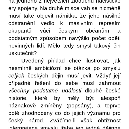
na jednoho z největších zloduchů nacistické
éry spojeny. Na druhé misce vah se nicméně
musí také objevit námitka, že jeho násilné
odstranění vedlo k masivním represím
okupantů vůči českým občanům a
podstatným způsobem navýšilo počet obětí
nevinných lidí. Mělo tedy smysl takový čin
uskutečnit?
Uvedený příklad chce ilustrovat, jak
nesmírně ambiciózní se otázka po smyslu
celých
českých dějin musí jevit. Vždyť její
případné řešení do sebe musí zahrnout
všechny podstatné události
dlouhé české
historie, které by měly být alespoň
náznakově zmíněny (popsány), a teprve
poté zhodnoceny co do jejich významu pro
český národ. Zvážíme-li však obtížnost
interpretace smyslu třeba jen jedné dějinné