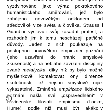
vyzdvihováno jako výraz pokrokového
humanistického směřování, jež bylo
zahájeno novověkým odklonem od
středověké vize světa a člověka. Strauss i
Guardini vyslovují svůj zásadní protest, a
rozhodně jim k tomu nescházejí patřičné
důvody. Jeden z nich poukazuje na
postupnou novověkou empirizaci poznání
(jeho uzavření do hranic smyslové
zkušenosti) a na neblahé zavržení disciplíny
zvané
metafyzika,
díky níž by bylo možné
myšlenkově kontaktovat ony dimenze
skutečnosti, jež nejsou smyslově nijak
vykazatelné. Zmíněná
empirizace
lidského
poznání našla své „ospravedlnění“ v
osvícenské filosofii empirismu (Locke,
Hume), podle níž musí být jakákoliv