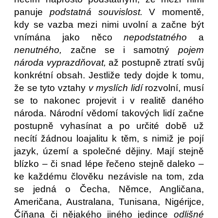
panuje
podstatná souvislost.
V momentě,
kdy se vazba mezi nimi uvolní a začne být
vnímána jako něco
nepodstatného
a
nenutného,
začne se i samotný
pojem
národa
vyprazdňovat,
až postupně ztratí svůj
konkrétní obsah. Jestliže tedy dojde k tomu,
že se tyto vztahy
v myslích lidí
rozvolní, musí
se to nakonec projevit i v realitě daného
národa. Národní vědomí takových lidí začne
postupně vyhasínat a po určité době už
necítí žádnou loajalitu k těm, s nimiž je pojí
jazyk, území a společné dějiny. Mají stejně
blízko – či snad lépe řečeno stejně daleko –
ke každému člověku nezávisle na tom, zda
se jedná o Čecha, Němce, Angličana,
Američana, Australana, Tunisana, Nigérijce,
Číňana či nějakého jiného jedince
odlišné