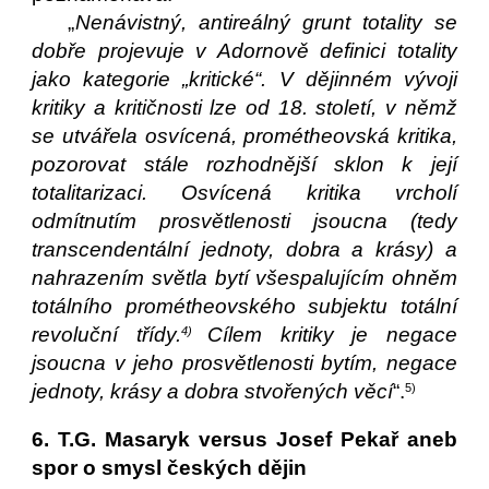
„
Nenávistný, antireálný grunt totality se
dobře projevuje v Adornově definici totality
jako kategorie „kritické“. V dějinném vývoji
kritiky a kritičnosti lze od 18. století, v němž
se utvářela osvícená, prométheovská kritika,
pozorovat stále rozhodnější sklon k její
totalitarizaci. Osvícená kritika vrcholí
odmítnutím prosvětlenosti jsoucna (tedy
transcendentální jednoty, dobra a krásy) a
nahrazením světla bytí všespalujícím ohněm
totálního prométheovského subjektu totální
revoluční třídy.
Cílem kritiky je negace
4)
jsoucna v jeho prosvětlenosti bytím, negace
jednoty, krásy a dobra stvořených věcí
“.
5)
6. T.G. Masaryk versus Josef Pekař aneb
spor o smysl českých dějin