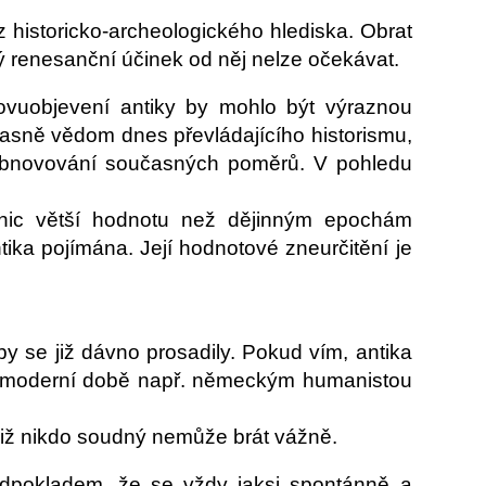
 historicko-archeologického hlediska. Obrat
ý renesanční účinek od něj nelze očekávat.
novuobjevení antiky by mohlo být výraznou
jasně vědom dnes převládajícího historismu,
při obnovování současných poměrů. V pohledu
 nic větší hodnotu než dějinným epochám
ka pojímána. Její hodnotové zneurčitění je
by se již dávno prosadily. Pokud vím, antika
 v moderní době např. německým humanistou
e již nikdo soudný nemůže brát vážně.
edpokladem, že se vždy jaksi spontánně a