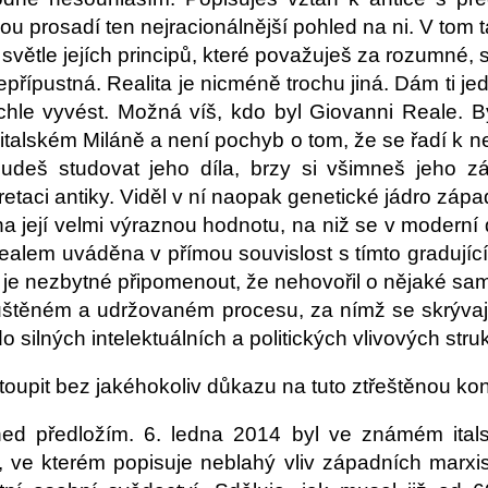
u prosadí ten nejracionálnější pohled na ni. V tom t
větle jejích principů, které považuješ za rozumné, s
epřípustná. Realita je nicméně trochu jiná. Dám ti je
hle vyvést. Možná víš, kdo byl Giovanni Reale. Byl
italském Miláně a není pochyb o tom, že se řadí k ne
budeš studovat jeho díla, brzy si všimneš jeho z
pretaci antiky. Viděl v ní naopak genetické jádro západ
a její velmi výraznou hodnotu, na niž se v modern
ealem uváděna v přímou souvislost s tímto graduj
m je nezbytné připomenout, že nehovořil o nějaké sa
těném a udržovaném procesu, za nímž se skrývají 
do silných intelektuálních a politických vlivových struk
oupit bez jakéhokoliv důkazu na tuto ztřeštěnou kons
ned předložím. 6. ledna 2014 byl ve známém ita
 ve kterém popisuje neblahý vliv západních marxis