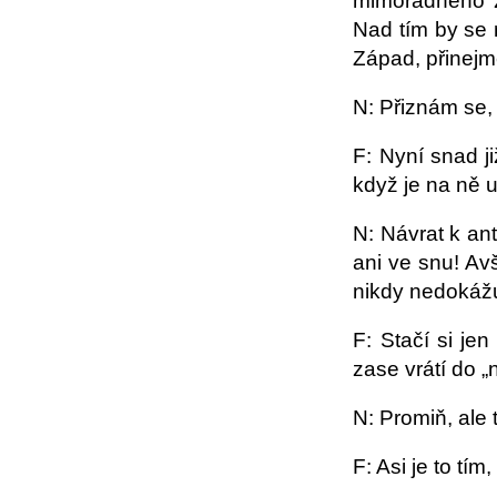
mimořádného zá
Nad tím by se 
Západ, přinej
N: Přiznám se,
F: Nyní snad j
když je na ně 
N: Návrat k an
ani ve snu! Av
nikdy nedokážu 
F: Stačí si je
zase vrátí do 
N: Promiň, ale
F: Asi je to tí