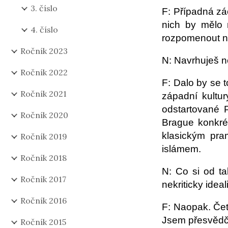
3. číslo
F: Případná zá
nich by mělo 
4. číslo
rozpomenout na 
Ročník 2023
N: Navrhuješ n
Ročník 2022
F: Dalo by se t
Ročník 2021
západní kultur
odstartované P
Ročník 2020
Brague konkré
klasickým pram
Ročník 2019
islámem.
Ročník 2018
N: Co si od ta
Ročník 2017
nekriticky ide
Ročník 2016
F: Naopak. Čet
Jsem přesvědče
Ročník 2015