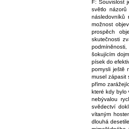
F: Souvislost 
světlo názorů 
následovníků 
možnost objevi
prospěch obje
skutečnosti z
podmíněnosti,
šokujícím dojm
písek do efekti
pomysli ještě 
musel zápasit 
přímo zarážejí
které kdy bylo
nebývalou ryc
svědectví dok
vítaným hostem
dlouhá desetil