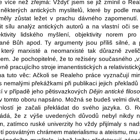
je více než zřejmá: Vždyť jsem se již zmínil o R
některých antických myslitelů, které by podle mar
měly zůstat ležet v prachu dávného zapomenutí.
t sílu analýz antických autorů a na vlastní oči se 
ktivity lidského myšlení, objektivity norem pro
vané Bůh apod. Ty argumenty jsou příliš silné, a 
 který marxisté a neomarxisté tak důrazně zveli
em. Je pochopitelné, že to režiséry současného „v
vně pracujícího stroje imanentistických a relativistic
na tuto věc: Ačkoli se Realeho práce vyznačují mi
s nemalými překážkami při publikaci jejich překladů
cí v případě jeho pětisvazkových
Dějin antické filoso
 v tomto oboru napsáno. Možná se budeš velmi divit,
hlostí je začali překládat do svého jazyka. G. 
ládá, že z výše uvedených důvodů nebyl nikdy na 
, zatímco ruské univerzity ho vždy přijímaly s na
etí posvátným chrámem materialismu a ateismu, mu d