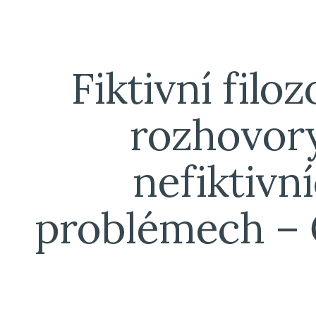
ip to main content
Skip to navigat
Fiktivní filo
rozhovor
nefiktivn
problémech – 