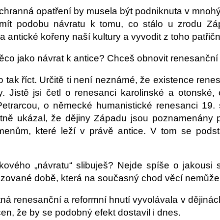
chranná opatření by musela být podniknuta v mnoh
mít podobu návratu k tomu, co stálo u zrodu Zá
antické kořeny naší kultury a vyvodit z toho patřičn
ěco jako návrat k antice? Chceš obnovit renesanční
o tak říct. Určitě ti není neznámé, že existence ren
y. Jistě jsi četl o renesanci karolinské a otonské
etrarcou, o německé humanistické renesanci 19. st
tně ukázal, že dějiny Západu jsou poznamenány p
enům, které leží v právě antice. V tom se podstat
kového „návratu“ slibuješ? Nejde spíše o jakousi st
alizované době, která na současný chod věcí nemůže
ná renesanční a reformní hnutí vyvolávala v dějinác
n, že by se podobný efekt dostavil i dnes.