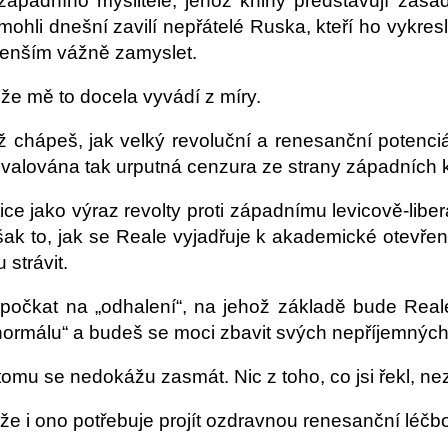
padního myslitele, jehož knihy představují zásadn
mohli dnešní zavilí nepřátelé Ruska, kteří ho vykres
menším vážně zamyslet.
 že mě to docela vyvádí z míry.
iž chápeš, jak velký revoluční a renesanční potenc
uvalována tak urputná cenzura ze strany západních 
tice jako výraz revolty proti západnímu levicově-li
šak to, jak se Reale vyjadřuje k akademické otevřeno
strávit.
n počkat na „odhalení“, na jehož základě bude Re
„normálu“ a budeš se moci zbavit svých nepříjemnýc
 tomu se nedokážu zasmát. Nic z toho, co jsi řekl
m, že i ono potřebuje projít ozdravnou renesanční léčb