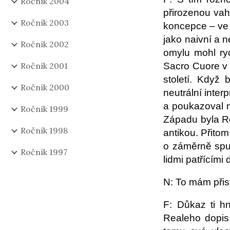
Ročník 2004
přirozenou vaho
Ročník 2003
koncepce – ve s
jako naivní a n
Ročník 2002
omylu mohl ryc
Ročník 2001
Sacro Cuore v 
století. Když 
Ročník 2000
neutrální inter
a poukazoval n
Ročník 1999
Západu byla R
Ročník 1998
antikou. Přito
o záměrně spuš
Ročník 1997
lidmi patřícími 
N: To mám přist
F: Důkaz ti h
Realeho dopis,