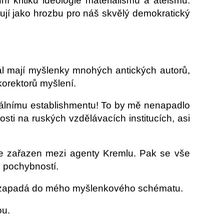
í kritiku ideologie materialismu a ateismu.
lují jako hrozbu pro náš skvělý demokratický
iál mají myšlenky mnohých antických autorů,
korektorů myšlení.
berálnímu establishmentu! To by mě nenapadlo
sti na ruských vzdělávacích institucích, asi
ale zařazen mezi agenty Kremlu. Pak se vše
h pochybností.
, nezapadá do mého myšlenkového schématu.
ou.