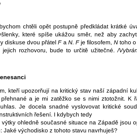
l
 bychom chtěli opět postupně předkládat krátké úv
lenky, které spíše ukážou směr, než aby zachytily
 diskuse dvou přátel
F
a
N. F
je filosofem,
N
toho o 
i jejich rozhovoru, bude to určitě užitečné.
/Vybrá
 renesanci
em, kteří upozorňují na kritický stav naší západní k
 přehnané a je mi zatěžko se s nimi ztotožnit. K 
souhlas. Je docela snadné vyslovovat kritické sou
struktivních řešení. I kdybych tedy
tvé výtky ohledně současné situace na Západě jsou 
: Jaké východisko z tohoto stavu navrhuješ?