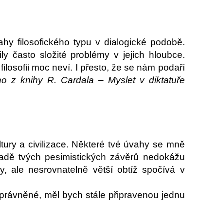
ahy filosofického typu v dialogické podobě.
 často složité problémy v jejich hloubce.
filosofii moc neví. I přesto, že se nám podaří
no z knihy R. Cardala – Myslet v diktatuře
ultury a civilizace. Některé tvé úvahy se mně
řadě tvých pesimistických závěrů nedokážu
dy, ale nesrovnatelně větší obtíž spočívá v
oprávněné, měl bych stále připravenou jednu