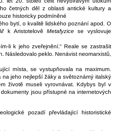
. let 20. století čelit nevybíravým útokům
o četných děl z oblasti antické kultury a
 pouze historicky podmíněné
kého bytí, o kvalitě lidského poznání apod. O
ář k Aristotelově
Metafyzice
se vyslovuje
m-li k jeho zveřejnění.“ Reale se zastrašit
h. Následovalo peklo. Nenávist neomarxistů,
dující místa, se vystupňovala na maximum.
na jeho nejlepší žáky a světoznámý italský
m životě museli vyrovnávat. Kdybys byl v
é dokumenty jsou přístupné na internetových
ogické pozadí převládající historistické