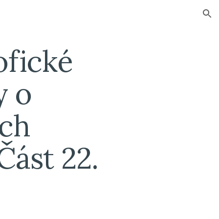
ion
zofické
y o
ích
Část 22.