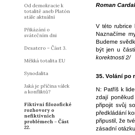
Roman Carda
Od demokracie k
totalitě aneb Platón
stále aktuální
V této rubrice
Přikázání o
Naznačíme myš
svátečním dni
Budeme svědky
Desatero – Část 3.
být jen u část
korektnosti 2/
Měkká totalita EU
Synodalita
35. Volání po
Jaká je příčina válek
N: Patříš k lid
a konfliktů?
zdají poněkud
Fiktivní filozofické
připojit svůj 
rozhovory o
předkládání kon
nefiktivních
připustil, že 
problémech – Část
22.
zásadní otázku