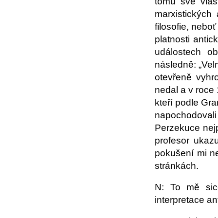
tomu své vlast
marxistických
filosofie, nebo
platnosti antic
událostech ob
následně: „Ve
otevřeně vyhro
nedal a v roce
kteří podle Gr
napochodovali
Perzekuce nejp
profesor ukaz
pokušení mi ne
stránkách.
N: To mě sice
interpretace an