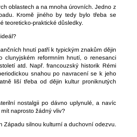
ých oblastech a na mnoha úrovních. Jedno z
padu. Kromě jiného by tedy bylo třeba se
é teoreticko-praktické důsledky.
 ideál?
esančních hnutí patří k typickým znakům dějin
, o clunyjském reformním hnutí, o renesanci
oletí atd. Např. francouzský historik Rémi
eriodickou snahou po navracení se k jeho
ně liší třeba od dějin kultur proniknutých
erilní nostalgii po dávno uplynulé, a navíc
 mít naprosto žádný vliv?
h Západu silnou kulturní a duchovní odezvu.