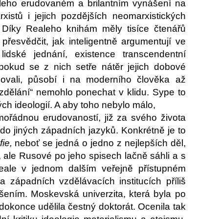
ealeho erudovaném a brilantním vynášení na
xistů i jejich pozdějších neomarxistických
 Díky Realeho knihám měly tisíce čtenářů
přesvědčit, jak inteligentně argumentují ve
 lidské jednání, existence transcendentní
pokud se z nich setře nátěr jejich dobové
čovali, působí i na moderního člověka až
zdělání“ nemohlo ponechat v klidu. Sype to
kých ideologií. A aby toho nebylo málo,
mořádnou erudovaností, již za svého života
 do jiných západních jazyků. Konkrétně je to
fie,
neboť se jedná o jedno z nejlepších děl,
 ale Rusové po jeho spisech lačně sáhli a s
Reale v jednom dalším veřejně přístupném
západních vzdělávacích institucích příliš
dšením. Moskevská univerzita, která byla po
okonce udělila čestný doktorát. Ocenila tak