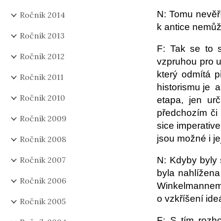
N: Tomu nevěří
Ročník 2014
k antice nemůž
Ročník 2013
F: Tak se to 
Ročník 2012
vzpruhou pro u
který odmítá p
Ročník 2011
historismu je 
Ročník 2010
etapa, jen ur
předchozím či 
Ročník 2009
sice imperativ
jsou možné i je
Ročník 2008
Ročník 2007
N: Kdyby byly 
byla nahlížen
Ročník 2006
Winkelmannem v
o vzkříšení ide
Ročník 2005
F: S tím rozh