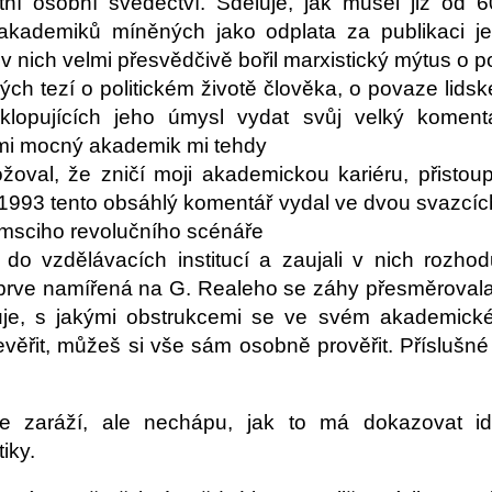
ní osobní svědectví. Sděluje, jak musel již od 60
 akademiků míněných jako odplata za publikaci jeh
ť v nich velmi přesvědčivě bořil marxistický mýtus o
kých tezí o politickém životě člověka, o povaze lids
klopujících jeho úmysl vydat svůj velký koment
lmi mocný akademik mi tehdy
žoval, že zničí moji akademickou kariéru, přistoupí
 1993 tento obsáhlý komentář vydal ve dvou svazcíc
amsciho revolučního scénáře
 do vzdělávacích institucí a zaujali v nich rozho
rve namířená na G. Realeho se záhy přesměrovala 
uje, s jakými obstrukcemi se ve svém akademické
věřit, můžeš si vše sám osobně prověřit. Příslušn
 zaráží, ale nechápu, jak to má dokazovat ideol
tiky.