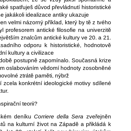
aké spatřuješ důvod převládnutí historistické
e jakákoli idealizace antiky ukazuje
den velmi názorný příklad, který by tě z tvého
 profesorem antické filosofie na univerzitě
jvětším znalcům antické kultury ve 20. a 21.
ásadního odporu k historistické, hodnotově
ní kultury a civilizace
í době postupně zapomínalo. Současná krize
ícím oslabováním vědomí hodnoty zosobněné
movolné ztrátě paměti, nýbrž
zcela konkrétní ideologické motivy sdílené
tur.
pirační teorii?
lském deníku
Corriere della Sera
zveřejněn
tů na kulturní život na Západě a přikládá k