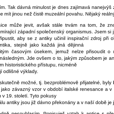
m. Tak dávná minulost je dnes zajímavá nanejvýš z
e mít jinou než čistě muzeální povahu. Nějaký reáln
sice může jevit, avšak stále trvám na tom, že z
mírající západní společenský organismus. Jsem si 
řipustit, aby se z antiky učinil inspirační zdroj 
antika, stejně jako každá jiná dějinná
čitým časovým úsekem, jemuž nelze přisoudit o
následným. Jde ovšem o to, jakým způsobem je anti
em historistického přístupu, nicméně
jí odlišné výklady.
skutečně možné, tj. bezproblémově přijatelné, byly 
a jako závazný vzor v období italské renesance a
 19. století. Tyto pokusy
álu antiky jsou již dávno překonány a v naší době j
odně nesouhlasím. Popisuješ vztah k antice s př