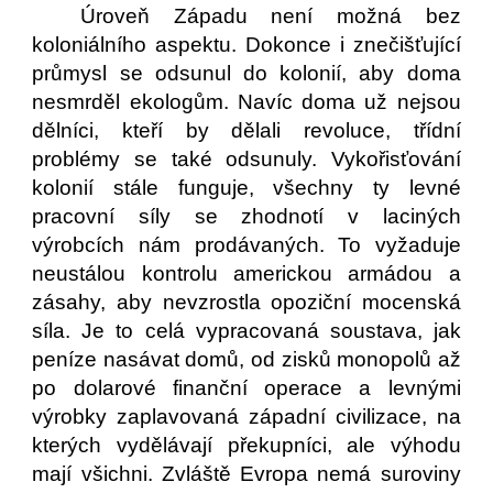
Úroveň Západu není možná bez
koloniálního aspektu. Dokonce i znečišťující
průmysl se odsunul do kolonií, aby doma
nesmrděl ekologům. Navíc doma už nejsou
dělníci, kteří by dělali revoluce, třídní
problémy se také odsunuly. Vykořisťování
kolonií stále funguje, všechny ty levné
pracovní síly se zhodnotí v laciných
výrobcích nám prodávaných. To vyžaduje
neustálou kontrolu americkou armádou a
zásahy, aby nevzrostla opoziční mocenská
síla. Je to celá vypracovaná soustava, jak
peníze nasávat domů, od zisků monopolů až
po dolarové finanční operace a levnými
výrobky zaplavovaná západní civilizace, na
kterých vydělávají překupníci, ale výhodu
mají všichni. Zvláště Evropa nemá suroviny