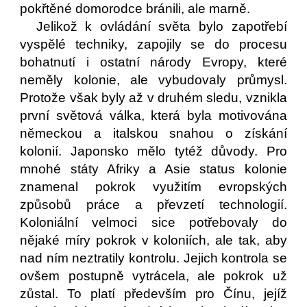
pokřtěné domorodce bránili, ale marně.
Jelikož k ovládání světa bylo zapotřebí
vyspělé techniky, zapojily se do procesu
bohatnutí i ostatní národy Evropy, které
neměly kolonie, ale vybudovaly průmysl.
Protože však byly až v druhém sledu, vznikla
první světová válka, která byla motivována
německou a italskou snahou o získání
kolonií. Japonsko mělo tytéž důvody. Pro
mnohé státy Afriky a Asie status kolonie
znamenal pokrok využitím evropských
způsobů práce a převzetí technologií.
Koloniální velmoci sice potřebovaly do
nějaké míry pokrok v koloniích, ale tak, aby
nad ním neztratily kontrolu. Jejich kontrola se
ovšem postupně vytrácela, ale pokrok už
zůstal. To platí především pro Čínu, jejíž