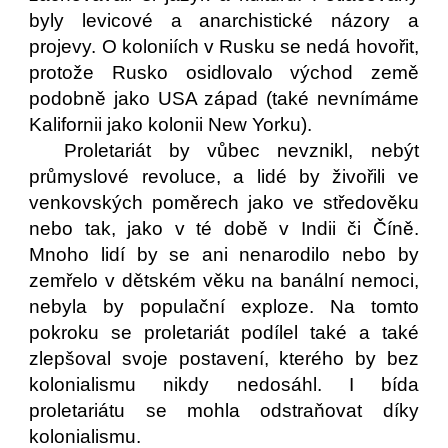
byly levicové a anarchistické názory a
projevy. O koloniích v Rusku se nedá hovořit,
protože Rusko osidlovalo východ země
podobně jako USA západ (také nevnímáme
Kalifornii jako kolonii New Yorku).
Proletariát by vůbec nevznikl, nebýt
průmyslové revoluce, a lidé by živořili ve
venkovských poměrech jako ve středověku
nebo tak, jako v té době v Indii či Číně.
Mnoho lidí by se ani nenarodilo nebo by
zemřelo v dětském věku na banální nemoci,
nebyla by populační exploze. Na tomto
pokroku se proletariát podílel také a také
zlepšoval svoje postavení, kterého by bez
kolonialismu nikdy nedosáhl. I bída
proletariátu se mohla odstraňovat díky
kolonialismu.