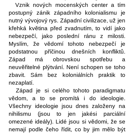
Vznik nových mocenských center a tím
postupný zánik západního kolonialismu je
nutný vývojový rys. Západní civilizace, už jen
křehká květina před zvadnutím, to vidí jako
nebezpečí, jako poslední ránu z milosti.
Myslím, že vědomí tohoto nebezpečí je
podstatnou příčinou dnešních konfliktů.
Západ má obrovskou spotřebu a
neuvěřitelné plýtvání. Není schopen se toho
zbavit. Sám bez koloniálních praktik to
nezaplatí.
Západ je si celého tohoto paradigmatu
vědom, a to se promítá i do ideologie.
Všechny ideologie jsou dnes založeny na
nihilismu (jsou to jen jakési parciální
omezené ideály). Lidé jsou si vědomi, že se
nemají podle čeho řídit, co by jim mělo být