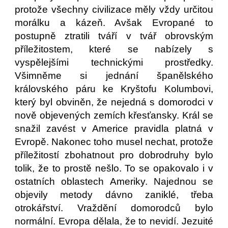
protože všechny civilizace měly vždy určitou
morálku a kázeň. Avšak Evropané to
postupně ztratili tváří v tvář obrovským
příležitostem, které se nabízely s
vyspělejšími technickými prostředky.
Všimněme si jednání španělského
královského páru ke Kryštofu Kolumbovi,
který byl obviněn, že nejedná s domorodci v
nově objevených zemích křesťansky. Král se
snažil zavést v Americe pravidla platná v
Evropě. Nakonec toho musel nechat, protože
příležitostí zbohatnout pro dobrodruhy bylo
tolik, že to prostě nešlo. To se opakovalo i v
ostatních oblastech Ameriky. Najednou se
objevily metody dávno zaniklé, třeba
otrokářství. Vraždění domorodců bylo
normální. Evropa dělala, že to nevidí. Jezuité