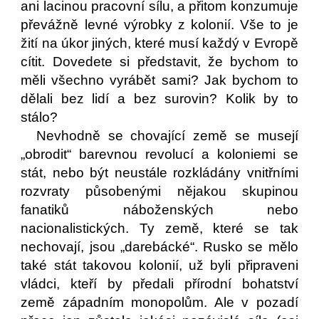
ani lacinou pracovní sílu, a přitom konzumuje
převážně levné výrobky z kolonií. Vše to je
žití na úkor jiných, které musí každý v Evropě
cítit. Dovedete si představit, že bychom to
měli všechno vyrábět sami? Jak bychom to
dělali bez lidí a bez surovin? Kolik by to
stálo?
Nevhodně se chovající země se musejí
„obrodit“ barevnou revolucí a koloniemi se
stát, nebo být neustále rozkládány vnitřními
rozvraty působenými nějakou skupinou
fanatiků náboženských nebo
nacionalistických. Ty země, které se tak
nechovají, jsou „darebácké“. Rusko se mělo
také stát takovou kolonií, už byli připraveni
vládci, kteří by předali přírodní bohatství
země západním monopolům. Ale v pozadí