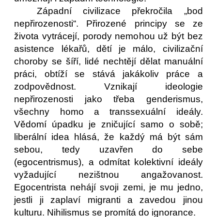
Západní civilizace překročila „bod
nepřirozenosti“. Přirozené principy se ze
života vytrácejí, porody nemohou už být bez
asistence lékařů, dětí je málo, civilizační
choroby se šíří, lidé nechtějí dělat manuální
práci, obtíží se stává jakákoliv práce a
zodpovědnost. Vznikají ideologie
nepřirozenosti jako třeba genderismus,
všechny homo a transsexuální ideály.
Vědomí úpadku je zničující samo o sobě;
liberální idea hlásá, že každý má být sám
sebou, tedy uzavřen do sebe
(egocentrismus), a odmítat kolektivní ideály
vyžadující nezištnou angažovanost.
Egocentrista nehájí svoji zemi, je mu jedno,
jestli ji zaplaví migranti a zavedou jinou
kulturu. Nihilismus se promítá do ignorance.