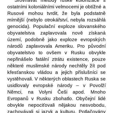
Srovnávat metody ruské kolonizace s
ostatními koloniálními velmocemi je obtížné a
Rusové mohou tvrdit, že byla podstatně
mírnější (nebylo otrokářství, nebyla rozsáhlá
genocida). Populační exploze slovanského
obyvatelstva zaplavovala nově získaná
území, podobně jako exploze evropských
národů zaplavovala Ameriku. Pro původní
obyvatelstvo to ovšem v Rusku obvykle
nepřinášelo fatální ztrátu existence, pouze
některé muslimské národy nechtěly žít pod
křesťanskou vládou a jejich příslušníci se
vystěhovali. V některých oblastech Ruska se
usidlovaly evropské národy – v Povolží
Němci, na Volyni Češi apod. Mnoho
Evropanů v Rusku zbohatlo. Obyčejní lidé
obvykle nepociťovali nějakou nesvobodu,
zachovávali si jazyk a kulturu. Potlačovány