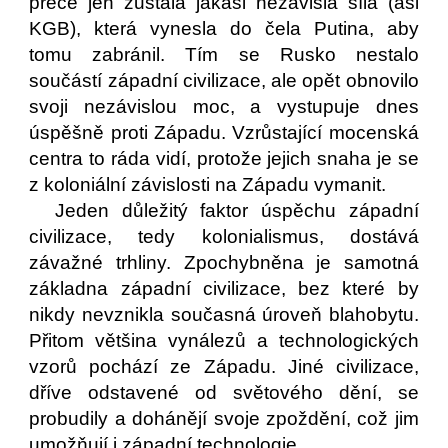
přece jen zůstala jakási nezávislá síla (asi
KGB), která vynesla do čela Putina, aby
tomu zabránil. Tím se Rusko nestalo
součástí západní civilizace, ale opět obnovilo
svoji nezávislou moc, a vystupuje dnes
úspěšně proti Západu. Vzrůstající mocenská
centra to ráda vidí, protože jejich snaha je se
z koloniální závislosti na Západu vymanit.
Jeden důležitý faktor úspěchu západní
civilizace, tedy kolonialismus, dostává
závažné trhliny. Zpochybněna je samotná
základna západní civilizace, bez které by
nikdy nevznikla současná úroveň blahobytu.
Přitom většina vynálezů a technologických
vzorů pochází ze Západu. Jiné civilizace,
dříve odstavené od světového dění, se
probudily a dohánějí svoje zpoždění, což jim
umožňují i západní technologie.