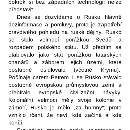
pokrok si bez západních technologií nelze
představit.
Dnes se dozvídáme o Rusku hlavně
dezinformace a pomluvy, proto je zapotřebí
pravdivého pohledu na ruské dějiny. Rusko
se stalo velmocí porážkou Švédů a
rozpadem polského státu. Už předtím se
etablovalo jako stát porážkou tatarských
chanátů a záborem jejich území, které
postupně osidlovalo (včetně Krymu).
Počínaje carem Petrem I. se Rusko stávalo
postupně evropskou průmyslovou zemí a
přebíralo evropské civilizační návyky.
Koloniální velmoci měly svoje kolonie v
zámoří, Rusko je mělo „za humny“; proto
vzniklo rčení, že neví, kde začíná a kde
končí.