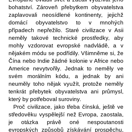
bohatství. Zároveň přebytkem obyvatelstva
zaplavovali neosídlené kontinenty, jejichž
domácí obyvatelstvo to v mnohých
případech nepřežilo. Staré civilizace v Asii
neměly takové technické prostředky, aby
mohly vzdorovat evropské nadvládě, a v
nějakém módu se podřídily. Všimněme si, že
Čína nebo Indie žádné kolonie v Africe nebo
Americe nevytvořily. Jednak to neměly ve
svém morálním kódu, a jednak by ani
neuměly toho nějak využít, protože neměly
tenkrát přebytek obyvatelstva ani průmysl,
který by potřeboval suroviny.
Proč civilizace, jako třeba čínská, ještě ve
středověku vyspělejší než Evropa, zaostala,
je otázka právě oné nespoutanosti
evropských způsobů získávání prospěchu,