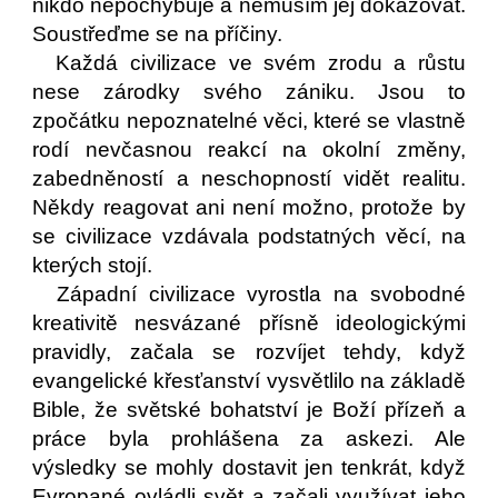
nikdo nepochybuje a nemusím jej dokazovat.
Soustřeďme se na příčiny.
Každá civilizace ve svém zrodu a růstu
nese zárodky svého zániku. Jsou to
zpočátku nepoznatelné věci, které se vlastně
rodí nevčasnou reakcí na okolní změny,
zabedněností a neschopností vidět realitu.
Někdy reagovat ani není možno, protože by
se civilizace vzdávala podstatných věcí, na
kterých stojí.
Západní civilizace vyrostla na svobodné
kreativitě nesvázané přísně ideologickými
pravidly, začala se rozvíjet tehdy, když
evangelické křesťanství vysvětlilo na základě
Bible, že světské bohatství je Boží přízeň a
práce byla prohlášena za askezi. Ale
výsledky se mohly dostavit jen tenkrát, když
Evropané ovládli svět a začali využívat jeho