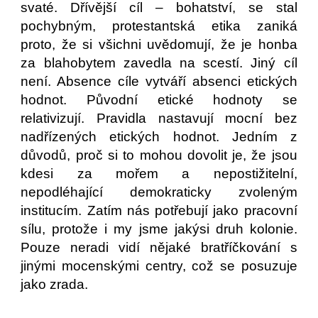
svaté. Dřívější cíl – bohatství, se stal
pochybným, protestantská etika zaniká
proto, že si všichni uvědomují, že je honba
za blahobytem zavedla na scestí. Jiný cíl
není. Absence cíle vytváří absenci etických
hodnot. Původní etické hodnoty se
relativizují. Pravidla nastavují mocní bez
nadřízených etických hodnot. Jedním z
důvodů, proč si to mohou dovolit je, že jsou
kdesi za mořem a nepostižitelní,
nepodléhající demokraticky zvoleným
institucím. Zatím nás potřebují jako pracovní
sílu, protože i my jsme jakýsi druh kolonie.
Pouze neradi vidí nějaké bratříčkování s
jinými mocenskými centry, což se posuzuje
jako zrada.