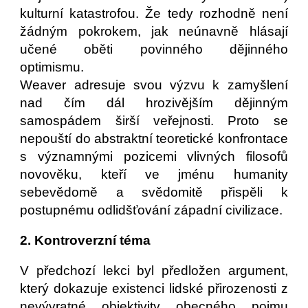
kulturní katastrofou. Že tedy rozhodně není
žádným pokrokem, jak neúnavně hlásají
učené oběti povinného dějinného
optimismu.
Weaver adresuje svou výzvu k zamyšlení
nad čím dál hrozivějším dějinným
samospádem širší veřejnosti. Proto se
nepouští do abstraktní teoretické konfrontace
s významnými pozicemi vlivných filosofů
novověku, kteří ve jménu humanity
sebevědomě a svědomitě přispěli k
postupnému odlidšťování západní civilizace.
2. Kontroverzní téma
V předchozí lekci byl předložen argument,
který dokazuje existenci lidské přirozenosti z
nevývratné objektivity obecného pojmu