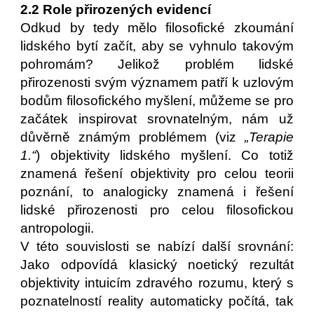
2.2 Role přirozených evidencí
Odkud by tedy mělo filosofické zkoumání
lidského bytí začít, aby se vyhnulo takovým
pohromám? Jelikož problém lidské
přirozenosti svým významem patří k uzlovým
bodům filosofického myšlení, můžeme se pro
začátek inspirovat srovnatelným, nám už
důvěrně známým problémem (viz
„Terapie
1.“
) objektivity lidského myšlení. Co totiž
znamená řešení objektivity pro celou teorii
poznání, to analogicky znamená i řešení
lidské přirozenosti pro celou filosofickou
antropologii.
V této souvislosti se nabízí další srovnání:
Jako odpovídá klasický noetický rezultát
objektivity intuicím zdravého rozumu, který s
poznatelností reality automaticky počítá, tak