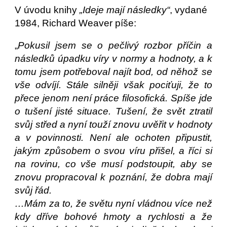
V úvodu knihy
„Ideje
mají následky“
, vydané
1984, Richard Weaver píše:
„
Pokusil jsem se o pečlivý rozbor příčin a
následků úpadku víry v normy a hodnoty, a k
tomu jsem potřeboval najít bod, od něhož se
vše odvíjí. Stále silněji však pociťuji, že to
přece jenom není práce filosofická. Spíše jde
o tušení jisté situace. Tušení, že svět ztratil
svůj střed a nyní touží znovu uvěřit v hodnoty
a v povinnosti. Není ale ochoten připustit,
jakým způsobem o svou víru přišel, a říci si
na rovinu, co vše musí podstoupit, aby se
znovu propracoval k poznání, že dobra mají
svůj řád.
…Mám za to, že světu nyní vládnou více než
kdy dříve bohové hmoty a rychlosti a že