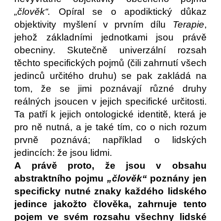
„člověk“.
Opíral se o apodiktický důkaz
objektivity myšlení v prvním dílu
Terapie
,
jehož základními jednotkami jsou právě
obecniny. Skutečně univerzální rozsah
těchto specifických pojmů (čili zahrnutí všech
jedinců určitého druhu) se pak zakládá na
tom, že se jimi poznávají různé druhy
reálných jsoucen v jejich specifické určitosti.
Ta patří k jejich ontologické identitě, která je
pro ně nutná, a je také tím, co o nich rozum
prvně poznává; například o lidských
jedincích: že jsou lidmi.
A právě proto, že jsou v obsahu
abstraktního pojmu
„člověk“
poznány jen
specificky nutné znaky každého lidského
jedince jakožto člověka, zahrnuje tento
pojem ve svém rozsahu všechny lidské