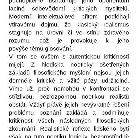
pochopitelně usnadňuje jeho oponentům
laciné sebevědomí kritických myslitelů.
Moderní intelektuálové přitom podléhají
vtíravému dojmu, že klasický realismus
stagnuje na úrovni či ve stínu zdravého
rozumu, což je provokuje k jeho
povýšenému glosování.
V tom se ovšem s autentickou kritičností
míjejí. Z hlediska noeticky ošetřených
základů filosofického myšlení nejsou jejich
domněle kritické a vžité pózy udržitelné.
Víme už, proč nemohou v konfrontaci se
střízlivou, bezrozpornou noetikou realistů
obstát. Vždyť právě jejich nevývratné řešení
problému poznání zakládá a podmiňuje
kritičnost všech následných filosofických
zkoumání. Realistické reflexe lidského bytí
však na tuto noetiku logicky bezprostředně