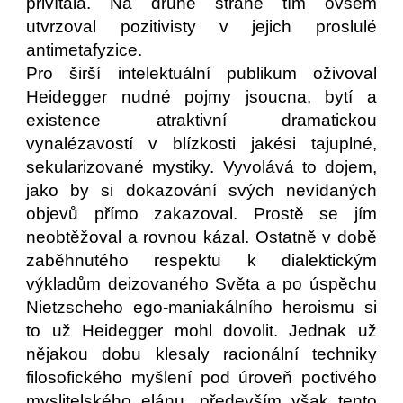
přivítala. Na druhé straně tím ovšem
utvrzoval pozitivisty v jejich proslulé
antimetafyzice.
Pro širší intelektuální publikum oživoval
Heidegger nudné pojmy jsoucna, bytí a
existence atraktivní dramatickou
vynalézavostí v blízkosti jakési tajuplné,
sekularizované mystiky. Vyvolává to dojem,
jako by si dokazování svých nevídaných
objevů přímo zakazoval. Prostě se jím
neobtěžoval a rovnou kázal. Ostatně v době
zaběhnutého respektu k dialektickým
výkladům deizovaného Světa a po úspěchu
Nietzscheho ego-maniakálního heroismu si
to už Heidegger mohl dovolit. Jednak už
nějakou dobu klesaly racionální techniky
filosofického myšlení pod úroveň poctivého
myslitelského elánu, především však tento