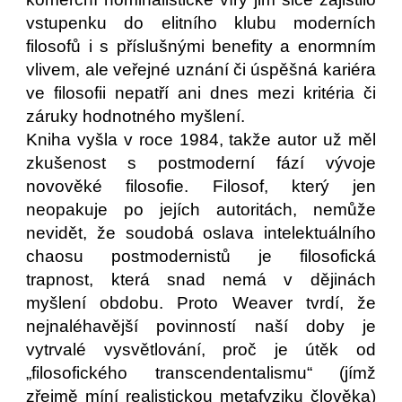
vstupenku do elitního klubu moderních
filosofů i s příslušnými benefity a enormním
vlivem, ale veřejné uznání či úspěšná kariéra
ve filosofii nepatří ani dnes mezi kritéria či
záruky hodnotného myšlení.
Kniha vyšla v roce 1984, takže autor už měl
zkušenost s postmoderní fází vývoje
novověké filosofie. Filosof, který jen
neopakuje po jejích autoritách, nemůže
nevidět, že soudobá oslava intelektuálního
chaosu postmodernistů je filosofická
trapnost, která snad nemá v dějinách
myšlení obdobu. Proto Weaver tvrdí, že
nejnaléhavější povinností naší doby je
vytrvalé vysvětlování, proč je útěk od
„filosofického transcendentalismu“ (jímž
zřejmě míní realistickou metafyziku člověka)