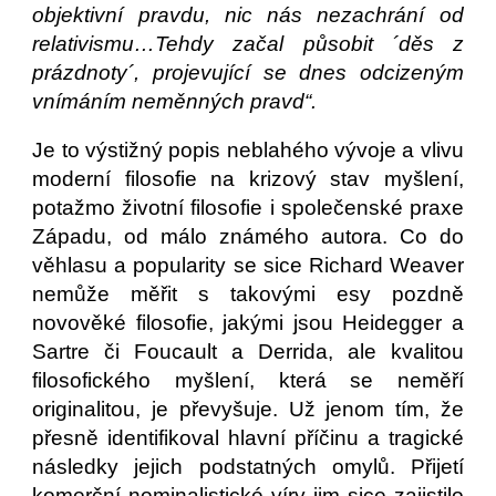
objektivní pravdu, nic nás nezachrání od
relativismu…Tehdy začal působit ´děs z
prázdnoty´, projevující se dnes odcizeným
vnímáním neměnných pravd“.
Je to výstižný popis neblahého vývoje a vlivu
moderní filosofie na krizový stav myšlení,
potažmo životní filosofie i společenské praxe
Západu, od málo známého autora. Co do
věhlasu a popularity se sice Richard Weaver
nemůže měřit s takovými esy pozdně
novověké filosofie, jakými jsou Heidegger a
Sartre či Foucault a Derrida, ale kvalitou
filosofického myšlení, která se neměří
originalitou, je převyšuje. Už jenom tím, že
přesně identifikoval hlavní příčinu a tragické
následky jejich podstatných omylů. Přijetí
komerční nominalistické víry jim sice zajistilo