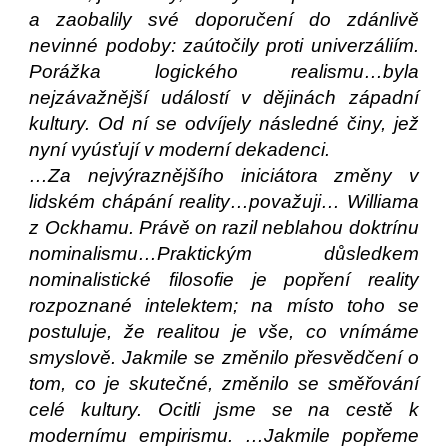
a zaobalily své doporučení do zdánlivě
nevinné podoby: zaútočily proti univerzáliím.
Porážka logického realismu…byla
nejzávažnější událostí v dějinách západní
kultury. Od ní se odvíjely následné činy, jež
nyní vyúsťují v moderní dekadenci.
…Za nejvýraznějšího iniciátora změny v
lidském chápání reality…považuji… Williama
z Ockhamu. Právě on razil neblahou doktrínu
nominalismu…Praktickým důsledkem
nominalistické filosofie je popření reality
rozpoznané intelektem; na místo toho se
postuluje, že realitou je vše, co vnímáme
smyslově. Jakmile se změnilo přesvědčení o
tom, co je skutečné, změnilo se směřování
celé kultury. Ocitli jsme se na cestě k
modernímu empirismu. …Jakmile popřeme