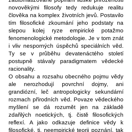
novověkými filosofy tedy redukuje realitu
člověka na komplex životních jevů. Postavilo
tím filosofické zkoumání jeho podstaty na
slepou kolej ryze empirické potažmo
fenomenologické metodologie. Je v tom znát
i vliv nesporných úspěchů speciálních věd.
Ty se v průběhu devatenáctého století
postupně stávaly paradigmatem vědecké
racionality.
O obsahu a rozsahu obecného pojmu vědy
ale nerozhodují povrchní dojmy, ani
grandiózní, leč antropologicky sekundární
rozmach přírodních věd. Povaze vědeckého
myšlení se dá rozumět jen na základě
zdařilých noetických, tj. čistě filosofických
reflexí. A jako odkazuje definice vědy k
filosofické, tj. neempirické teorii poznání, tak