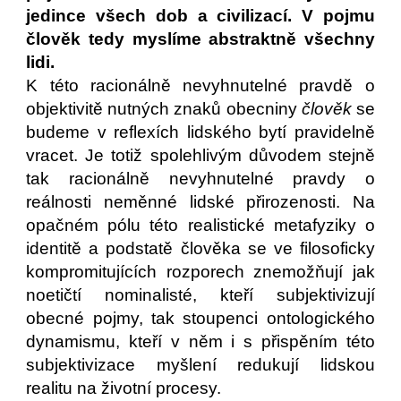
jedince všech dob a civilizací. V pojmu
člověk tedy myslíme abstraktně všechny
lidi.
K této racionálně nevyhnutelné pravdě o
objektivitě nutných znaků obecniny
člověk
se
budeme v reflexích lidského bytí pravidelně
vracet. Je totiž spolehlivým důvodem stejně
tak racionálně nevyhnutelné pravdy o
reálnosti neměnné lidské přirozenosti. Na
opačném pólu této realistické metafyziky o
identitě a podstatě člověka se ve filosoficky
kompromitujících rozporech znemožňují jak
noetičtí nominalisté, kteří subjektivizují
obecné pojmy, tak stoupenci ontologického
dynamismu, kteří v něm i s přispěním této
subjektivizace myšlení redukují lidskou
realitu na životní procesy.