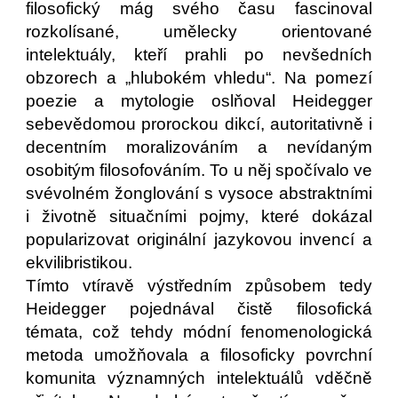
filosofický mág svého času fascinoval
rozkolísané, umělecky orientované
intelektuály, kteří prahli po nevšedních
obzorech a „hlubokém vhledu“. Na pomezí
poezie a mytologie oslňoval Heidegger
sebevědomou prorockou dikcí, autoritativně i
decentním moralizováním a nevídaným
osobitým filosofováním. To u něj spočívalo ve
svévolném žonglování s vysoce abstraktními
i životně situačními pojmy, které dokázal
popularizovat originální jazykovou invencí a
ekvilibristikou.
Tímto vtíravě výstředním způsobem tedy
Heidegger pojednával čistě filosofická
témata, což tehdy módní fenomenologická
metoda umožňovala a filosoficky povrchní
komunita významných intelektuálů vděčně