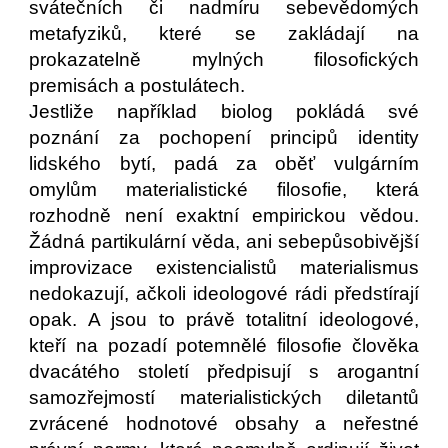
svátečních či nadmíru sebevědomých
metafyziků, které se zakládají na
prokazatelně mylných filosofických
premisách a postulátech.
Jestliže například biolog pokládá své
poznání za pochopení principů identity
lidského bytí, padá za oběť vulgárním
omylům materialistické filosofie, která
rozhodně není exaktní empirickou vědou.
Žádná partikulární věda, ani sebepůsobivější
improvizace existencialistů materialismus
nedokazují, ačkoli ideologové rádi předstírají
opak. A jsou to právě totalitní ideologové,
kteří na pozadí potemnělé filosofie člověka
dvacátého století předpisují s arogantní
samozřejmostí materialistických diletantů
zvrácené hodnotové obsahy a neřestné