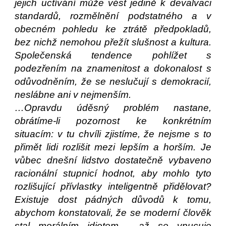
jejich uctívání může vést jedině k devalvaci
standardů, rozmělnění podstatného a v
obecném pohledu ke ztrátě předpokladů,
bez nichž nemohou přežít slušnost a kultura.
Společenská tendence pohlížet s
podezřením na znamenitost a dokonalost s
odůvodněním, že se neslučují s demokracií,
neslábne ani v nejmenším.
…Opravdu úděsný problém nastane,
obrátíme-li pozornost ke konkrétním
situacím: v tu chvíli zjistíme, že nejsme s to
přimět lidi rozlišit mezi lepším a horším. Je
vůbec dnešní lidstvo dostatečně vybaveno
racionální stupnicí hodnot, aby mohlo tyto
rozlišující přívlastky inteligentně přidělovat?
Existuje dost pádných důvodů k tomu,
abychom konstatovali, že se moderní člověk
stal morálním idiotem. …až se vnucuje