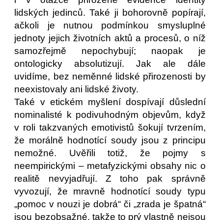
lidských jedinců. Také ji bohorovně popírají,
ačkoli je nutnou podmínkou smysluplné
jednoty jejich životních aktů a procesů, o níž
samozřejmě nepochybují; naopak je
ontologicky absolutizují. Jak ale dále
uvidíme, bez neměnné lidské přirozenosti by
neexistovaly ani lidské životy.
Také v etickém myšlení dospívají důslední
nominalisté k podivuhodným objevům, když
v roli takzvaných emotivistů šokují tvrzením,
že morálně hodnotící soudy jsou z principu
nemožné. Uvěřili totiž, že pojmy s
neempirickými – metafyzickými obsahy nic o
realitě nevyjadřují. Z toho pak správně
vyvozují, že mravně hodnotící soudy typu
„pomoc v nouzi je dobrá“ či „zrada je špatná“
jsou bezobsažné, takže to prý vlastně nejsou