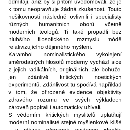
odmítají, aniž by si přitom uvědomovali, že je
k tomu neopravňuje žádná zkušenost. Touto
nešikovností následně ovlivnili i specialisty
různých humanitních oborů včetně
moderních teologů. Ti také propadli bez
hlubšího filosofického rozmyslu módě
relativizujícího dějinného myšlení.
Karambol nominalistického vykolejení
směrodatných filosofů moderny vychází sice
z jejich radikálních, originálních, ale bohužel
jen zdánlivě kritických noetických
experimentů. Zdánlivost tu spočívá například
v tom, že přirozené evidence objektivity
zdravého rozumu ve svých výkladech
zároveň popírali i automaticky užívali.
S vědomím kritických myslitelů uplatňují
moderní nominalisté stejné myšlenkové klišé
i v otázce přirozené evidence identity