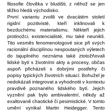
filosofie člověka v bludišti, z něhož se jen
těžko hledá východisko.
První variantu zvolili ve dvacátém století
rigidní pozitivisté, kteří inklinovali k
bezduchému materialismu. Někteří jejich
protinožci, existencialisté, mu také neunikli.
Tito vesměs fenomenologové sice při svých
racionální disciplínou nespoutaných výletech
do tajuplného neznáma také ztotožňovali
lidské bytí s životními akty a procesy, občas
aspoň přicházeli s dobrými postřehy či
popisy typických životních situací. Bohužel je
nedokázali integrovat a vyhodnotit v kontextu
pravdivě poznaného lidského bytí. Jejich
vyznění pak bylo ambivalentní, někdy až
exaltovaně chaotické či pesimistické. V tomto
umění vynikal Martin Heidegger. Tento