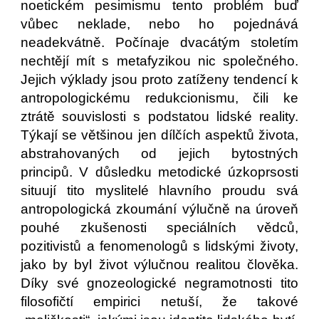
noetickém pesimismu tento problém buď
vůbec neklade, nebo ho pojednává
neadekvátně. Počínaje dvacátým stoletím
nechtějí mít s metafyzikou nic společného.
Jejich výklady jsou proto zatíženy tendencí k
antropologickému redukcionismu, čili ke
ztrátě souvislosti s podstatou lidské reality.
Týkají se většinou jen dílčích aspektů života,
abstrahovaných od jejich bytostných
principů. V důsledku metodické úzkoprsosti
situují tito myslitelé hlavního proudu svá
antropologická zkoumání výlučně na úroveň
pouhé zkušenosti speciálních vědců,
pozitivistů a fenomenologů s lidskými životy,
jako by byl život výlučnou realitou člověka.
Díky své gnozeologické negramotnosti tito
filosofičtí empirici netuší, že takové