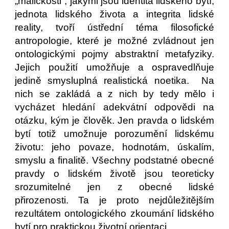
„maličkosti“, jakými jsou identita lidského bytí,
jednota lidského života a integrita lidské
reality, tvoří ústřední téma filosofické
antropologie, které je možné zvládnout jen
ontologickými pojmy abstraktní metafyziky.
Jejich použití umožňuje a ospravedlňuje
jedině smysluplná realistická noetika. Na
nich se zakládá a z nich by tedy mělo i
vycházet hledání adekvátní odpovědi na
otázku, kým je člověk. Jen pravda o lidském
bytí totiž umožnuje porozumění lidskému
životu: jeho povaze, hodnotám, úskalím,
smyslu a finalitě. Všechny podstatné obecné
pravdy o lidském životě jsou teoreticky
srozumitelné jen z obecné lidské
přirozenosti. Ta je proto nejdůležitějším
rezultátem ontologického zkoumání lidského
bytí pro praktickou životní orientaci.