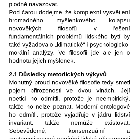
plodně navazovat.
Pod čarou dodejme, že komplexní vysvětlení
hromadného myšlenkového kolapsu
novověkých filosofů v řešení
fundamentálních problémů lidského bytí by
také vyžadovalo „klimatické“ i psychologicko-
morální analýzy. Ve filosofii jde ale jen o
hodnotu jejich myšlenek.
2.1 Důsledky metodických výkyvů
Mohutný proud novověké filosofie tedy smetl
pojem přirozenosti ve dvou vlnách. Její
noetici ho odmítli, protože je neempirický,
takže ho nelze poznat. Moderní ontologové
ho odmítli, protože vyjadřuje v jádru lidství
invariant, takže nemůže existovat.
Sebevědomé, konsenzuální a
zautomatizované popírání lidské přirozenosti