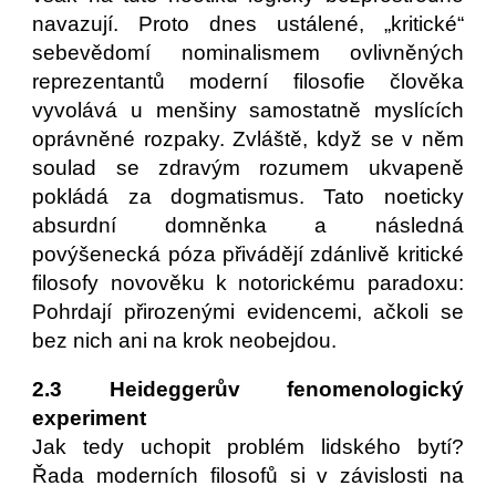
navazují. Proto dnes ustálené, „kritické“
sebevědomí nominalismem ovlivněných
reprezentantů moderní filosofie člověka
vyvolává u menšiny samostatně myslících
oprávněné rozpaky. Zvláště, když se v něm
soulad se zdravým rozumem ukvapeně
pokládá za dogmatismus. Tato noeticky
absurdní domněnka a následná
povýšenecká póza přivádějí zdánlivě kritické
filosofy novověku k notorickému paradoxu:
Pohrdají přirozenými evidencemi, ačkoli se
bez nich ani na krok neobejdou.
2.3 Heideggerův fenomenologický
experiment
Jak tedy uchopit problém lidského bytí?
Řada moderních filosofů si v závislosti na