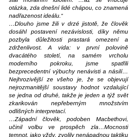
otázka, zda dnešní lidé chápou, co znamená
nadřazenost ideálu.“
…Dlouho jsme žili v drzé jistotě, že člověk
dosáhl postavení nezávislosti, díky němu
pozbyla důležitosti prastará omezení a
zdrženlivost. A vida: v první polovině
dvacátého století, na samém vrcholu
moderního pokroku, jsme spatřili
bezprecedentní výbuchy nenávisti a násilí…
Nejhrozivější ze všeho je, že se objevují
nejrozmanitější soustavy hodnot vzdalující
se jedna od druhé, takže je jeden a týž svět
zkarikován nepřeberným množstvím
odlišných interpretací.
…Západní člověk, podoben Macbethovi,
učinil volbu ve prospěch zla…Mocnosti
temnot, jako vždy, zvolily nenápadnou taktiku