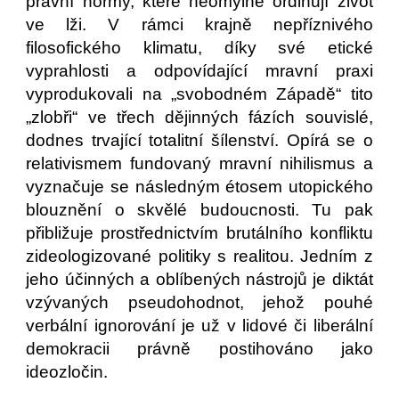
právní normy, které neomylně ordinují život
ve lži. V rámci krajně nepříznivého
filosofického klimatu, díky své etické
vyprahlosti a odpovídající mravní praxi
vyprodukovali na „svobodném Západě“ tito
„zlobři“ ve třech dějinných fázích souvislé,
dodnes trvající totalitní šílenství. Opírá se o
relativismem fundovaný mravní nihilismus a
vyznačuje se následným étosem utopického
blouznění o skvělé budoucnosti. Tu pak
přibližuje prostřednictvím brutálního konfliktu
zideologizované politiky s realitou. Jedním z
jeho účinných a oblíbených nástrojů je diktát
vzývaných pseudohodnot, jehož pouhé
verbální ignorování je už v lidové či liberální
demokracii právně postihováno jako
ideozločin.