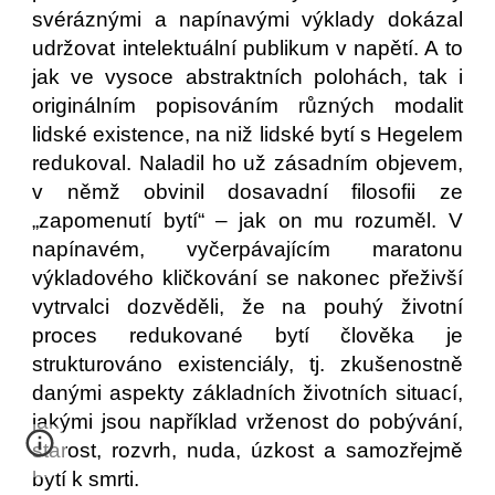
svéráznými a napínavými výklady dokázal
udržovat intelektuální publikum v napětí. A to
jak ve vysoce abstraktních polohách, tak i
originálním popisováním různých modalit
lidské existence, na niž lidské bytí s Hegelem
redukoval. Naladil ho už zásadním objevem,
v němž obvinil dosavadní filosofii ze
„zapomenutí bytí“ – jak on mu rozuměl. V
napínavém, vyčerpávajícím maratonu
výkladového kličkování se nakonec přeživší
vytrvalci dozvěděli, že na pouhý životní
proces redukované bytí člověka je
strukturováno existenciály, tj. zkušenostně
danými aspekty základních životních situací,
jakými jsou například vrženost do pobývání,
starost, rozvrh, nuda, úzkost a samozřejmě
bytí k smrti.