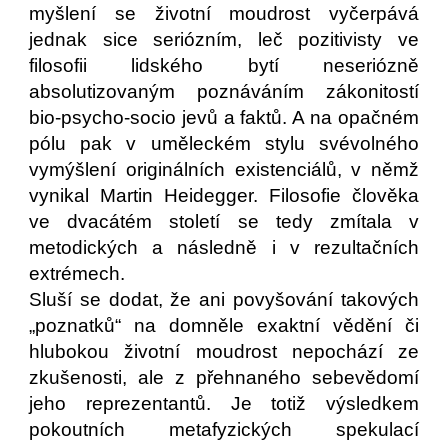
myšlení se životní moudrost vyčerpává
jednak sice seriózním, leč pozitivisty ve
filosofii lidského bytí neseriózně
absolutizovaným poznáváním zákonitostí
bio-psycho-socio jevů a faktů. A na opačném
pólu pak v uměleckém stylu svévolného
vymýšlení originálních existenciálů, v němž
vynikal Martin Heidegger. Filosofie člověka
ve dvacátém století se tedy zmítala v
metodických a následně i v rezultačních
extrémech.
Sluší se dodat, že ani povyšování takových
„poznatků“ na domněle exaktní vědění či
hlubokou životní moudrost nepochází ze
zkušenosti, ale z přehnaného sebevědomí
jeho reprezentantů. Je totiž výsledkem
pokoutních metafyzických spekulací