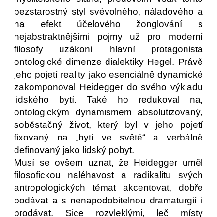
bezstarostný styl svévolného, náladového a
na efekt účelového žonglování s
nejabstraktnějšími pojmy už pro moderní
filosofy uzákonil hlavní protagonista
ontologické dimenze dialektiky Hegel. Právě
jeho pojetí reality jako esenciálně dynamické
zakomponoval Heidegger do svého výkladu
lidského bytí. Také ho redukoval na,
ontologickým dynamismem absolutizovaný,
soběstačný život, který byl v jeho pojetí
fixovaný na „bytí ve světě“ a verbálně
definovaný jako lidský pobyt.
Musí se ovšem uznat, že Heidegger uměl
filosofickou naléhavost a radikalitu svých
antropologických témat akcentovat, dobře
podávat a s nenapodobitelnou dramaturgií i
prodávat. Sice rozvleklými, leč místy