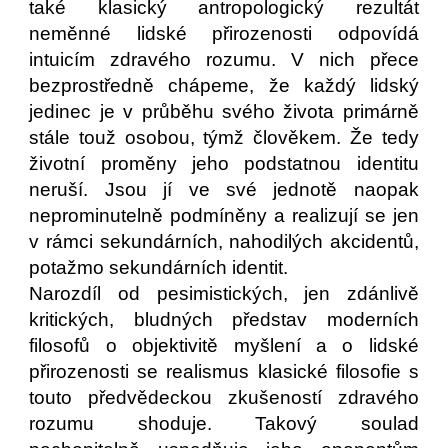
také klasický antropologický rezultát
neměnné lidské přirozenosti odpovídá
intuicím zdravého rozumu. V nich přece
bezprostředně chápeme, že každý lidský
jedinec je v průběhu svého života primárně
stále touž osobou, týmž člověkem. Že tedy
životní proměny jeho podstatnou identitu
neruší. Jsou jí ve své jednotě naopak
neprominutelně podmíněny a realizují se jen
v rámci sekundárních, nahodilých akcidentů,
potažmo sekundárních identit.
Narozdíl od pesimistických, jen zdánlivě
kritických, bludných představ moderních
filosofů o objektivitě myšlení a o lidské
přirozenosti se realismus klasické filosofie s
touto předvědeckou zkušeností zdravého
rozumu shoduje. Takový soulad