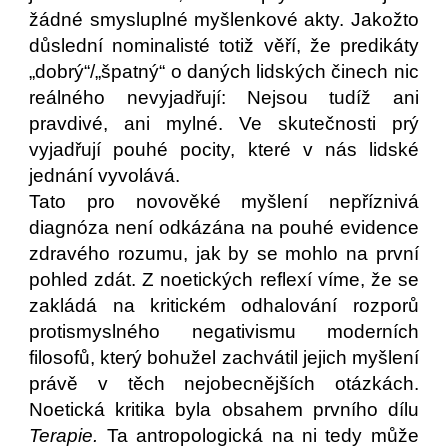
žádné smysluplné myšlenkové akty. Jakožto
důslední nominalisté totiž věří, že predikáty
„dobrý“/„špatný“ o daných lidských činech nic
reálného nevyjadřují: Nejsou tudíž ani
pravdivé, ani mylné. Ve skutečnosti prý
vyjadřují pouhé pocity, které v nás lidské
jednání vyvolává.
Tato pro novověké myšlení nepříznivá
diagnóza není odkázána na pouhé evidence
zdravého rozumu, jak by se mohlo na první
pohled zdát. Z noetických reflexí víme, že se
zakládá na kritickém odhalování rozporů
protismyslného negativismu moderních
filosofů, který bohužel zachvátil jejich myšlení
právě v těch nejobecnějších otázkách.
Noetická kritika byla obsahem prvního dílu
Terapie.
Ta antropologická na ni tedy může