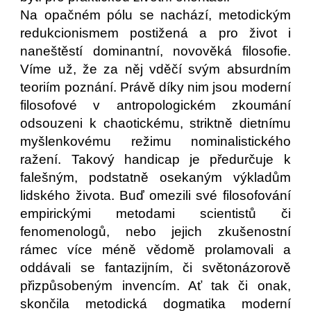
Na opačném pólu se nachází, metodickým
redukcionismem postižená a pro život i
naneštěstí dominantní, novověká filosofie.
Víme už, že za něj vděčí svým absurdním
teoriím poznání. Právě díky nim jsou moderní
filosofové v antropologickém zkoumání
odsouzeni k chaotickému, striktně dietnímu
myšlenkovému režimu nominalistického
ražení. Takový handicap je předurčuje k
falešným, podstatně osekaným výkladům
lidského života. Buď omezili své filosofování
empirickými metodami scientistů či
fenomenologů, nebo jejich zkušenostní
rámec více méně vědomě prolamovali a
oddávali se fantazijním, či světonázorově
přizpůsobeným invencím. Ať tak či onak,
skončila metodická dogmatika moderní