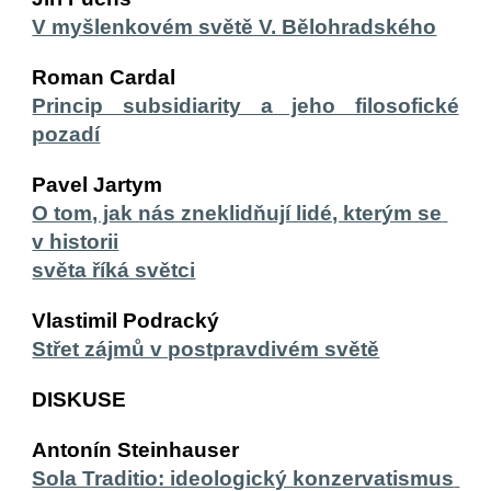
V myšlenkovém světě V. Bělohradského
Roman Cardal
Princip subsidiarity a jeho filosofické
pozadí
Pavel Jartym
O tom, jak nás zneklidňují lidé, kterým se 
v historii
světa říká světci
Vlastimil Podracký
Střet zájmů v postpravdivém světě
DISKUSE
Antonín Steinhauser
Sola Traditio: ideologický konzervatismus 