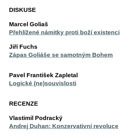
DISKUSE
Marcel Goliaš
Přehlížené námitky proti boží existenci
Jiří Fuchs
Zápas Goliáše se samotným Bohem
Pavel František Zapletal
Logické (ne)souvislosti
RECENZE 
Vlastimil Podracký
Andrej Duhan: Konzervativní revoluce