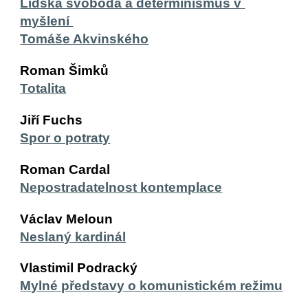
Lidská svoboda a determinismus v 
myšlení 
Tomáše Akvinského
Roman Šimků
Totalita
Jiří Fuchs
Spor o potraty
Roman Cardal
Nepostradatelnost kontemplace
Václav Meloun
Neslaný kardinál
Vlastimil Podracký
Mylné představy o komunistickém režimu