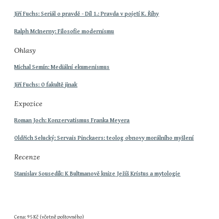
Jiří Fuchs: Seriál o pravdě - Díl 1.: Pravda v pojetí K. Říhy
Ralph McInerny: Filosofie modernismu
Ohlasy
Michal Semín: Mediální ekumenismus
Jiří Fuchs: O fakultě jinak
Expozice
Roman Joch: Konzervatismus Franka Meyera
Oldřich Selucký: Servais Pinckaers: teolog obnovy morálního myšlení
Recenze
Stanislav Sousedík: K Bultmanově knize Ježíš Kristus a mytologie
Cena: 95 Kč (včetně poštovného)