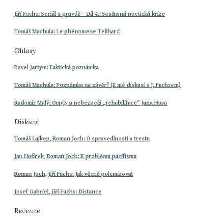
Jiří Fuchs: Seriál o pravdě – Díl 4.: Současná noetická krize
Tomáš Machula: Le phénomene Teilhard
Ohlasy
Pavel Jartym: Faktická poznámka
Tomáš Machula: Poznámka na závěr? (K mé diskusi s J. Fuchsem)
Radomír Malý: Omyly a nebezpečí „rehabilitace" Jana Husa
Diskuze
Tomáš Lajkep, Roman Joch: O spravedlnosti a trestu
Jan Hofírek, Roman Joch: K problému pacifismu
Roman Joch, Jiří Fuchs: Jak věcně polemizovat
Josef Gabriel, Jiří Fuchs: Distance
Recenze