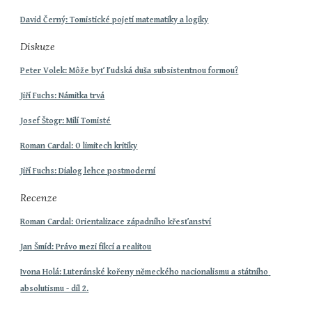
David Černý: Tomistické pojetí matematiky a logiky
Diskuze
Peter Volek: Môže byť ľudská duša subsistentnou formou?
Jiří Fuchs: Námitka trvá
Josef Štogr: Milí Tomisté
Roman Cardal: O limitech kritiky
Jiří Fuchs: Dialog lehce postmoderní
Recenze
Roman Cardal: Orientalizace západního křesťanství
Jan Šmíd: Právo mezi fikcí a realitou
Ivona Holá: Luteránské kořeny německého nacionalismu a státního 
absolutismu - díl 2.