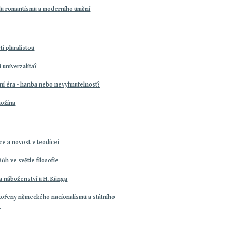
du romantismu a moderního umění
ýti pluralistou
 univerzalita?
ní éra - hanba nebo nevyhnutelnost?
nožina
ce a novost v teodicei
Bůh ve světle filosofie
 a náboženství u H. Künga
kořeny německého nacionalismu a státního 
r