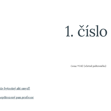
ip to main content
Skip to navigat
1. číslo
Cena: 95 Kč (včetně poštovného)
ův bytostný akt smysl?
nepřirozený pan profesor