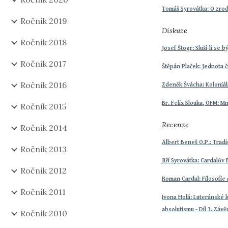
Tomáš Syrovátka: O zro
Ročník 2019
Diskuze
Ročník 2018
Josef Štogr: Sluší-li se b
Ročník 2017
Štěpán Plaček: Jednota či
Ročník 2016
Zdeněk Švácha: Koloniál
Br. Felix Slouka, OFM: M
Ročník 2015
Recenze
Ročník 2014
Albert Beneš O.P.: Tradi
Ročník 2013
Jiří Syrovátka: Cardalův 
Ročník 2012
Roman Cardal: Filosofie
Ročník 2011
Ivona Holá: Luteránské 
absolutismu - Díl 3. Závě
Ročník 2010