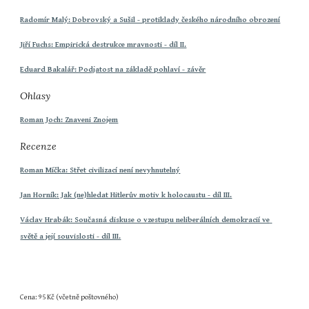
Radomír Malý: Dobrovský a Sušil - protiklady českého národního obrození
Jiří Fuchs: Empirická destrukce mravnosti - díl II.
Eduard Bakalář: Podjatost na základě pohlaví - závěr
Ohlasy
Roman Joch: Znaveni Znojem
Recenze
Roman Míčka: Střet civilizací není nevyhnutelný
Jan Horník: Jak (ne)hledat Hitlerův motiv k holocaustu - díl III.
Václav Hrabák: Současná diskuse o vzestupu neliberálních demokracií ve 
světě a její souvislosti - díl III.
Cena: 95 Kč (včetně poštovného)